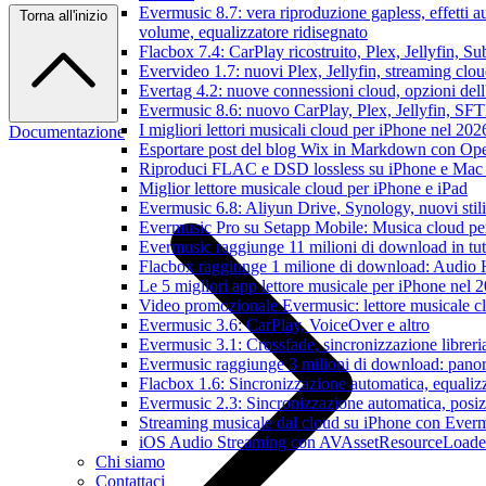
Evermusic 8.7: vera riproduzione gapless, effetti 
Torna all'inizio
volume, equalizzatore ridisegnato
Flacbox 7.4: CarPlay ricostruito, Plex, Jellyfin, 
Evervideo 1.7: nuovi Plex, Jellyfin, streaming clou
Evertag 4.2: nuove connessioni cloud, opzioni dell'
Evermusic 8.6: nuovo CarPlay, Plex, Jellyfin, SFTP
I migliori lettori musicali cloud per iPhone nel 202
Documentazione
Esportare post del blog Wix in Markdown con O
Riproduci FLAC e DSD lossless su iPhone e Mac
Miglior lettore musicale cloud per iPhone e iPad
Evermusic 6.8: Aliyun Drive, Synology, nuovi stil
Evermusic Pro su Setapp Mobile: Musica cloud pe
Evermusic raggiunge 11 milioni di download in tu
Flacbox raggiunge 1 milione di download: Audio 
Le 5 migliori app lettore musicale per iPhone nel 
Video promozionale Evermusic: lettore musicale c
Evermusic 3.6: CarPlay, VoiceOver e altro
Evermusic 3.1: Crossfade, sincronizzazione libreri
Evermusic raggiunge 3 milioni di download: panora
Flacbox 1.6: Sincronizzazione automatica, equali
Evermusic 2.3: Sincronizzazione automatica, posiz
Streaming musicale dal cloud su iPhone con Ever
iOS Audio Streaming con AVAssetResourceLoade
Chi siamo
Contattaci