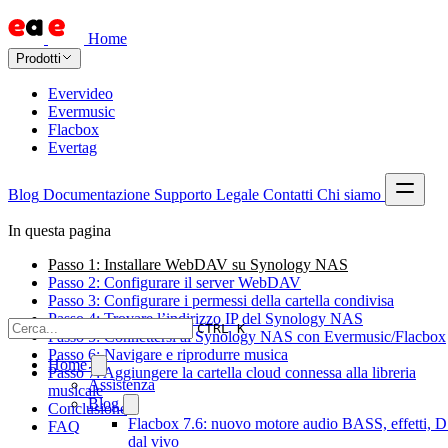
Home
Prodotti
Evervideo
Evermusic
Flacbox
Evertag
Blog
Documentazione
Supporto
Legale
Contatti
Chi siamo
In questa pagina
Passo 1: Installare WebDAV su Synology NAS
Passo 2: Configurare il server WebDAV
Passo 3: Configurare i permessi della cartella condivisa
Passo 4: Trovare l’indirizzo IP del Synology NAS
CTRL K
Passo 5: Connettersi al Synology NAS con Evermusic/Flacbox
Passo 6: Navigare e riprodurre musica
Home
Passo 7: Aggiungere la cartella cloud connessa alla libreria
Assistenza
musicale
Blog
Conclusione
Flacbox 7.6: nuovo motore audio BASS, effetti, D
FAQ
dal vivo