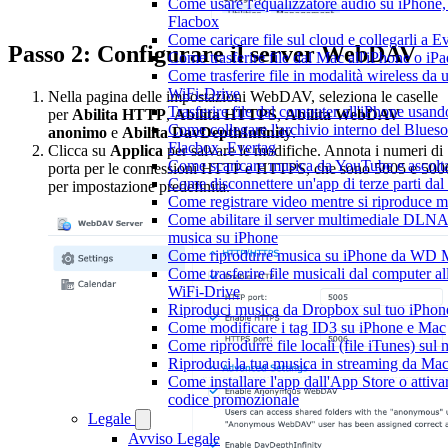
Come usare l'equalizzatore audio su iPhone
Flacbox
Come caricare file sul cloud e collegarli a 
Passo 2: Configurare il server WebDAV
Come trasferire file dal Mac all'iPhone o iP
Come trasferire file in modalità wireless d
WiFi-Drive
Nella pagina delle impostazioni WebDAV, seleziona le caselle
Trasferire file dal computer all'iPhone usan
per
Abilita HTTP
,
Abilita HTTPS
,
Abilita WebDAV
Come collegare l'archivio interno del Blu
anonimo
e
Abilita DavDepthInfinity
.
Flacbox, Evertag
Clicca su
Applica
per salvare le modifiche. Annota i numeri di
Come scaricare musica da YouTube e ascolta
porta per le connessioni HTTP e HTTPS, che sono 5005 e 500
Come disconnettere un'app di terze parti da
per impostazione predefinita.
Come registrare video mentre si riproduce 
Come abilitare il server multimediale DLNA
musica su iPhone
Come riprodurre musica su iPhone da WD
Come trasferire file musicali dal computer a
WiFi-Drive
Riproduci musica da Dropbox sul tuo iPhone
Come modificare i tag ID3 su iPhone e Mac
Come riprodurre file locali (file iTunes) sul
Riproduci la tua musica in streaming da M
Come installare l'app dall'App Store o attiva
codice promozionale
Legale
Avviso Legale