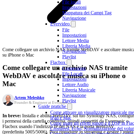
File locali
Impostazioni
Mappatura dei Campi Tag
Navigazione
Evervideo
File
Impostazioni
Lettore Media
Libreria Media
Come collegare un archivio NAS tramite WebDAV e ascoltare music
Navigazione
su iPhone o Mac
Playlist
Flacbox
Come collegare un archivio NAS tramite
Connessioni
File Locali
WebDAV e ascoltare musica su iPhone o
Impostazioni
Mac
Lettore Audio
Libreria Musicale
Navigazione
Artem Meleshko
Playlist
Founder & Engineer at Everappz
Guide pratiche
Come attivare un visualizzatore musicale me
In breve:
Installa e abilita WebDAV sul tuo Synology NAS, configu
iPad e Mac
i permessi della cartella condivisa, quindi connettiti da Evermusic o
Come usare gli effetti sonori e il DSP in Fl
Flacbox usando l’indirizzo IP del NAS e la porta WebDAV
Crossfeed, Echo, Normalizzazione del volum
(predefinita 5005/5006). Puoi riprodurre in streaming e gestire l’intera
Come attivare e usare la riproduzione gaple