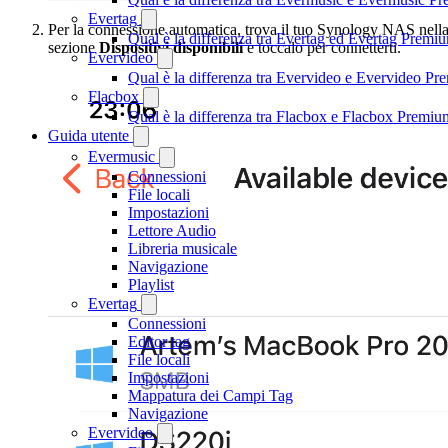
Evertag
Per la connessione automatica, trova il tuo Synology NAS nell
Qual è la differenza tra Evertag ed Evertag Premi
sezione
Dispositivi disponibili
e toccalo per connetterti.
Evervideo
Qual è la differenza tra Evervideo e Evervideo P
Flacbox
Qual è la differenza tra Flacbox e Flacbox Premiu
Guida utente
Evermusic
Connessioni
File locali
Impostazioni
Lettore Audio
Libreria musicale
Navigazione
Playlist
Evertag
Connessioni
Editor tag
File locali
Impostazioni
Mappatura dei Campi Tag
Navigazione
Evervideo