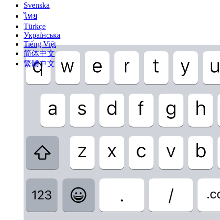
Svenska
ไทย
Türkçe
Українська
Tiếng Việt
简体中文
繁體中文