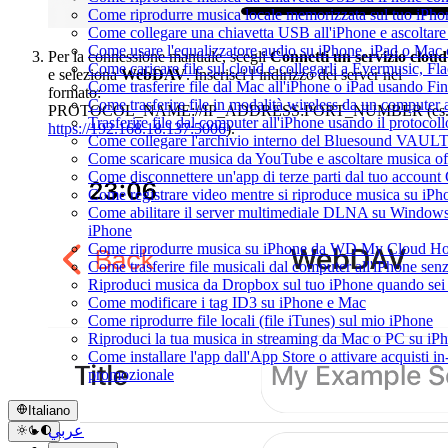
Come riprodurre musica locale memorizzata sul tuo iPh
Come collegare una chiavetta USB all'iPhone e ascoltare m
Come usare l'equalizzatore audio su iPhone, iPad o Mac
Per la connessione manuale, scegli
Connetti un servizio cloud
Come caricare file sul cloud e collegarli a Evermusic, F
e seleziona
WebDAV
. Inserisci l’indirizzo del server nel
Come trasferire file dal Mac all'iPhone o iPad usando Fi
formato:
Come trasferire file in modalità wireless da un compute
PROTOCOL_NAME://IP_ADDRESS:PORT_NUMBER (es
Trasferire file dal computer all'iPhone usando il protoco
https://192.168.18.137:5006
).
Come collegare l'archivio interno del Bluesound VAULT
Come scaricare musica da YouTube e ascoltare musica of
Come disconnettere un'app di terze parti dal tuo account
Come registrare video mentre si riproduce musica su iPh
Come abilitare il server multimediale DLNA su Windows 
iPhone
Come riprodurre musica su iPhone da WD My Cloud H
Come trasferire file musicali dal computer all'iPhone se
Riproduci musica da Dropbox sul tuo iPhone quando sei 
Come modificare i tag ID3 su iPhone e Mac
Come riprodurre file locali (file iTunes) sul mio iPhone
Riproduci la tua musica in streaming da Mac o PC su 
Come installare l'app dall'App Store o attivare acquisti i
promozionale
Italiano
عربي