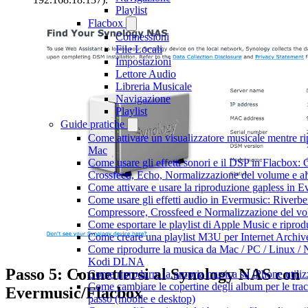
Playlist
Flacbox
Connessioni
File Locali
Impostazioni
Lettore Audio
Libreria Musicale
Navigazione
Playlist
Guide pratiche
Come attivare un visualizzatore musicale mentre r
Mac
Come usare gli effetti sonori e il DSP in Flacbox:
Crossfeed, Echo, Normalizzazione del volume e al
Come attivare e usare la riproduzione gapless in 
Come usare gli effetti audio in Evermusic: Riverbe
Compressore, Crossfeed e Normalizzazione del v
Come esportare le playlist di Apple Music e ripro
Come creare una playlist M3U per Internet Archiv
Come riprodurre la musica da Mac / PC / Linux / 
Kodi DLNA
Passo 5: Connettersi al Synology NAS con
Come riprodurre la propria musica su iPhone utili
Come cambiare le copertine degli album per le trac
Evermusic/Flacbox
passo (mobile e desktop)