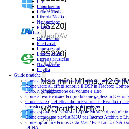
File
Impostazioni
Lettore Media
Libreria Media
Navigazione
Playlist
Flacbox
Connessioni
File Locali
Impostazioni
Lettore Audio
Libreria Musicale
Navigazione
Playlist
Guide pratiche
Come attivare un visualizzatore musicale mentre riprodu
Come usare gli effetti sonori e il DSP in Flacbox: Compr
Echo, Normalizzazione del volume e altro
Come attivare e usare la riproduzione gapless in Evermus
Come usare gli effetti audio in Evermusic: Riverbero, De
Crossfeed e Normalizzazione del volume
Come esportare le playlist di Apple Music e riprodurle 
Come creare una playlist M3U per Internet Archive o Li
Come riprodurre la musica da Mac / PC / Linux / NAS su
DLNA