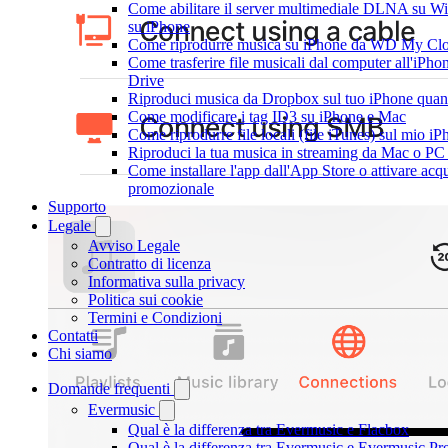
Come abilitare il server multimediale DLNA su Wi
su iPhone
Come riprodurre musica su iPhone da WD My C
Come trasferire file musicali dal computer all'iPh
Drive
Riproduci musica da Dropbox sul tuo iPhone quand
Come modificare i tag ID3 su iPhone e Mac
Come riprodurre file locali (file iTunes) sul mio i
Riproduci la tua musica in streaming da Mac o 
Come installare l'app dall'App Store o attivare acqu
promozionale
Supporto
Legale
Avviso Legale
Contratto di licenza
Informativa sulla privacy
Politica sui cookie
Termini e Condizioni
Contatti
Chi siamo
Domande frequenti
Evermusic
Qual è la differenza tra Evermusic e Flacbox
Qual è la differenza tra Evermusic e Evermusic P