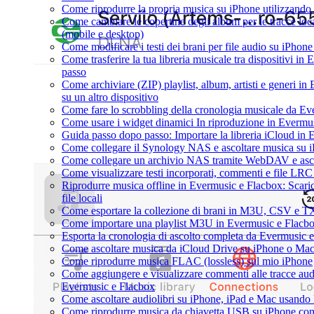
Come riprodurre la propria musica su iPhone utilizzando
Come cambiare le copertine degli album per le tracce loca
(mobile e desktop)
Come modificare i testi dei brani per file audio su iPho
Come trasferire la tua libreria musicale tra dispositivi i
passo
Come archiviare (ZIP) playlist, album, artisti e generi in 
su un altro dispositivo
Come fare lo scrobbling della cronologia musicale da Ev
Come usare i widget dinamici In riproduzione in Evermu
Guida passo dopo passo: Importare la libreria iCloud in
Come collegare il Synology NAS e ascoltare musica su 
Come collegare un archivio NAS tramite WebDAV e asco
Come visualizzare testi incorporati, commenti e file LR
Riprodurre musica offline in Evermusic e Flacbox: Scaric
file locali
Come esportare la collezione di brani in M3U, CSV e T
Come importare una playlist M3U in Evermusic e Flacb
Esporta la cronologia di ascolto completa da Evermusic 
Come ascoltare musica da iCloud Drive su iPhone o Ma
Come riprodurre musica FLAC (lossless) sul mio iPhone
Come aggiungere e visualizzare commenti alle tracce au
Evermusic e Flacbox
Come ascoltare audiolibri su iPhone, iPad e Mac usando
Come riprodurre musica da chiavetta USB su iPhone co