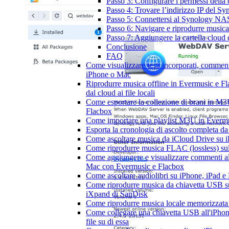
Passo 3: Configurare i permessi della 
Passo 4: Trovare l’indirizzo IP del 
Passo 5: Connettersi al Synology N
Passo 6: Navigare e riprodurre musica
Passo 7: Aggiungere la cartella cloud 
Conclusione
FAQ
Come visualizzare testi incorporati, comment
iPhone o Mac
Riprodurre musica offline in Evermusic e Fl
dal cloud ai file locali
Come esportare la collezione di brani in 
Flacbox
Come importare una playlist M3U in Everm
Esporta la cronologia di ascolto completa d
Come ascoltare musica da iCloud Drive su 
Come riprodurre musica FLAC (lossless) su
Come aggiungere e visualizzare commenti all
Mac con Evermusic e Flacbox
Come ascoltare audiolibri su iPhone, iPad 
Come riprodurre musica da chiavetta USB s
iXpand di SanDisk
Come riprodurre musica locale memorizzata
Come collegare una chiavetta USB all'iPhone
file su di essa