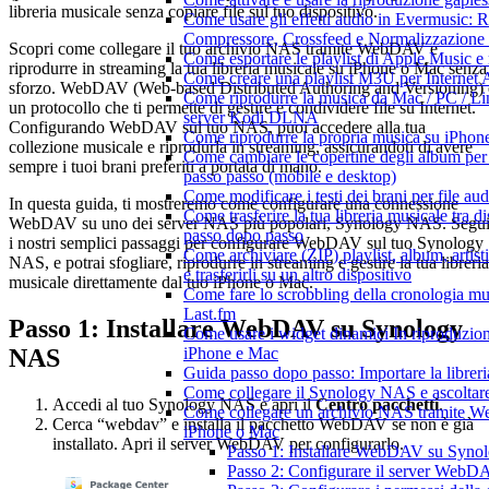
libreria musicale senza copiare file sul tuo dispositivo.
Come usare gli effetti audio in Evermusic: R
Compressore, Crossfeed e Normalizzazione
Scopri come collegare il tuo archivio NAS tramite WebDAV e
Come esportare le playlist di Apple Music e
riprodurre in streaming la tua libreria musicale su iPhone o Mac senza
Come creare una playlist M3U per Internet 
sforzo. WebDAV (Web-based Distributed Authoring and Versioning) 
Come riprodurre la musica da Mac / PC / Li
un protocollo che ti permette di gestire e condividere file su Internet.
server Kodi DLNA
Configurando WebDAV sul tuo NAS, puoi accedere alla tua
Come riprodurre la propria musica su iPhon
collezione musicale e riprodurla in streaming, assicurandoti di avere
Come cambiare le copertine degli album per l
sempre i tuoi brani preferiti a portata di mano.
passo passo (mobile e desktop)
Come modificare i testi dei brani per file 
In questa guida, ti mostreremo come configurare una connessione
Come trasferire la tua libreria musicale tra d
WebDAV su uno dei server NAS più popolari, Synology NAS. Segu
passo dopo passo
i nostri semplici passaggi per configurare WebDAV sul tuo Synology
Come archiviare (ZIP) playlist, album, artis
NAS, e potrai sfogliare, riprodurre in streaming e gestire la tua libreria
e trasferirli su un altro dispositivo
musicale direttamente dal tuo iPhone o Mac.
Come fare lo scrobbling della cronologia m
Last.fm
Passo 1: Installare WebDAV su Synology
Come usare i widget dinamici In riproduzio
NAS
iPhone e Mac
Guida passo dopo passo: Importare la librer
Come collegare il Synology NAS e ascoltar
Accedi al tuo Synology NAS e apri il
Centro pacchetti
.
Come collegare un archivio NAS tramite W
Cerca “webdav” e installa il pacchetto WebDAV se non è già
iPhone o Mac
installato. Apri il server WebDAV per configurarlo.
Passo 1: Installare WebDAV su Syn
Passo 2: Configurare il server WebD