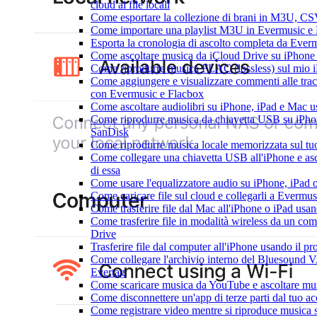
cloud ai file locali
Come esportare la collezione di brani in M3U, C
Come importare una playlist M3U in Evermusic e
Esporta la cronologia di ascolto completa da Ever
Come ascoltare musica da iCloud Drive su iPhon
Come riprodurre musica FLAC (lossless) sul mio 
Come aggiungere e visualizzare commenti alle tra
con Evermusic e Flacbox
Come ascoltare audiolibri su iPhone, iPad e Mac 
Come riprodurre musica da chiavetta USB su iPho
SanDisk
Come riprodurre musica locale memorizzata sul t
Come collegare una chiavetta USB all'iPhone e ascol
di essa
Come usare l'equalizzatore audio su iPhone, iPad
Come caricare file sul cloud e collegarli a Evermu
Come trasferire file dal Mac all'iPhone o iPad usa
Come trasferire file in modalità wireless da un c
Drive
Trasferire file dal computer all'iPhone usando il 
Come collegare l'archivio interno del Bluesound
Evertag
Come scaricare musica da YouTube e ascoltare mus
Come disconnettere un'app di terze parti dal tuo 
Come registrare video mentre si riproduce musica 