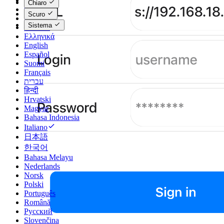
Català
Chiaro
Čeština
Scuro
Dansk
Sistema
Deutsch
Ελληνικά
English
Español
Suomi
Français
עברית
हिन्दी
Hrvatski
Magyar
Bahasa Indonesia
Italiano
日本語
한국어
Bahasa Melayu
Nederlands
Norsk
Polski
Português
Română
Русский
Slovenčina