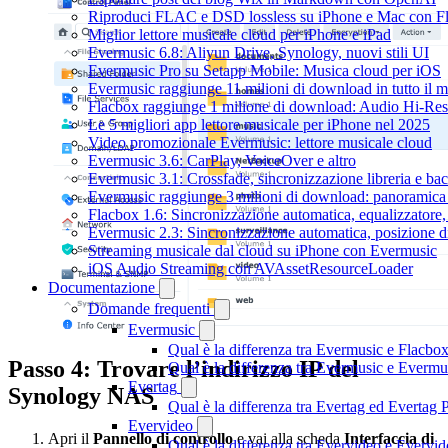
Riproduci FLAC e DSD lossless su iPhone e Mac con F
Miglior lettore musicale cloud per iPhone e iPad
Evermusic 6.8: Aliyun Drive, Synology, nuovi stili UI
Evermusic Pro su Setapp Mobile: Musica cloud per iOS
Evermusic raggiunge 11 milioni di download in tutto il 
Flacbox raggiunge 1 milione di download: Audio Hi-Res
Le 5 migliori app lettore musicale per iPhone nel 2025
Video promozionale Evermusic: lettore musicale cloud
Evermusic 3.6: CarPlay, VoiceOver e altro
Evermusic 3.1: Crossfade, sincronizzazione libreria e ba
Evermusic raggiunge 3 milioni di download: panoramica d
Flacbox 1.6: Sincronizzazione automatica, equalizzator
Evermusic 2.3: Sincronizzazione automatica, posizione di
Streaming musicale dal cloud su iPhone con Evermusic
iOS Audio Streaming con AVAssetResourceLoader
Documentazione
Domande frequenti
Evermusic
Qual è la differenza tra Evermusic e Flacbo
Passo 4: Trovare l’indirizzo IP del
Qual è la differenza tra Evermusic e Everm
Evertag
Synology NAS
Qual è la differenza tra Evertag ed Evertag
Evervideo
Apri il
Pannello di controllo
e vai alla scheda
Interfaccia di
Qual è la differenza tra Evervideo e Everv