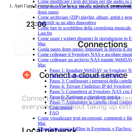
Come modificare i testi dei brani per file audio 
Apri l’app Evermusic o Flacbox e vai alla scheda
Connessioni
.
Come trasferire la tua libreria musicale tra disposi
dopo passo
Come archiviare (ZIP) playlist, album, artisti e ge
trasferirli su un altro dispositivo
Come fare lo scrobbling della cronologia musical
Last.fm
Come usare i widget dinamici In riproduzione in 
Mac
Guida passo dopo passo: Importare la libreria iCl
Come collegare il Synology NAS e ascoltare musi
Come collegare un archivio NAS tramite WebDAV 
Mac
Passo 1: Installare WebDAV su Synology 
Passo 2: Configurare il server WebDAV
Passo 3: Configurare i permessi della cartell
Passo 4: Trovare l’indirizzo IP del Synolo
Passo 5: Connettersi al Synology NAS con
Passo 6: Navigare e riprodurre musica
Passo 7: Aggiungere la cartella cloud conness
Conclusione
FAQ
Come visualizzare testi incorporati, commenti e fi
Mac
Riprodurre musica offline in Evermusic e Flacbox: 