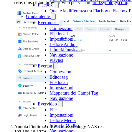
rete
, o usa il tuo browser web per visitare
find.synology.com
.
Flacbox
Qual è la differenza tra Flacbox e Flacbox
Guida utente
Evermusic
Connessioni
File locali
Impostazioni
Lettore Audio
Libreria musicale
Navigazione
Playlist
Evertag
Connessioni
Editor tag
File locali
Impostazioni
Mappatura dei Campi Tag
Navigazione
Evervideo
File
Impostazioni
Lettore Media
Libreria Media
Annota l’indirizzo IP del tuo Synology NAS (es.
Navigazione
192.168.18.137).