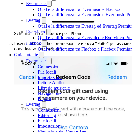
Evermusic
Qual è la differenza tra Evermusic e Flacbox
Qual è la differenza tra Evermusic e Evermusic P
Evertag
Qual è la differenza tra Evertag ed Evertag Premi
Evervideo
Schermata riscatta codice per iPhone
Qual è la differenza tra Evervideo e Evervideo P
Flacbox
Inserisci il tuo codice promozionale e tocca “Fatto” per avviare 
download o l’attivazione.
Qual è la differenza tra Flacbox e Flacbox Premiu
Guida utente
Evermusic
Connessioni
File locali
Impostazioni
Lettore Audio
Libreria musicale
Navigazione
Playlist
Evertag
Connessioni
Editor tag
File locali
Impostazioni
Mappatura dei Campi Tag