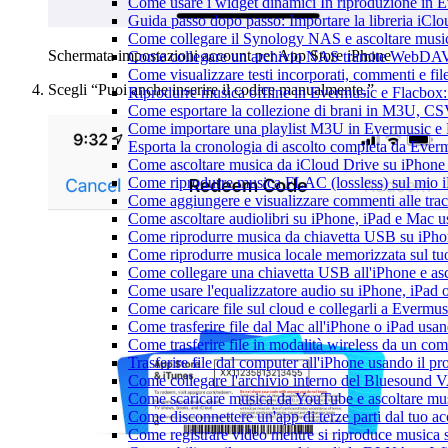
Come usare i widget dinamici In riproduzione in 
Guida passo dopo passo: Importare la libreria iCl
Come collegare il Synology NAS e ascoltare musi
Schermata impostazioni account per App Store iPhone
Come collegare un archivio NAS tramite WebDAV 
Come visualizzare testi incorporati, commenti e f
Scegli “Puoi anche inserire il codice manualmente.”
Riprodurre musica offline in Evermusic e Flacbox: S
Come esportare la collezione di brani in M3U, C
Come importare una playlist M3U in Evermusic e
Esporta la cronologia di ascolto completa da Ever
Come ascoltare musica da iCloud Drive su iPhon
Come riprodurre musica FLAC (lossless) sul mio 
Come aggiungere e visualizzare commenti alle tra
Come ascoltare audiolibri su iPhone, iPad e Mac 
Come riprodurre musica da chiavetta USB su iPh
Come riprodurre musica locale memorizzata sul t
Come collegare una chiavetta USB all'iPhone e ascol
Come usare l'equalizzatore audio su iPhone, iPad
Come caricare file sul cloud e collegarli a Evermu
Come trasferire file dal Mac all'iPhone o iPad usa
Come trasferire file in modalità wireless da un c
Trasferire file dal computer all'iPhone usando il 
Come collegare l'archivio interno del Bluesound
Come scaricare musica da YouTube e ascoltare mus
Come disconnettere un'app di terze parti dal tuo 
Come registrare video mentre si riproduce musica 