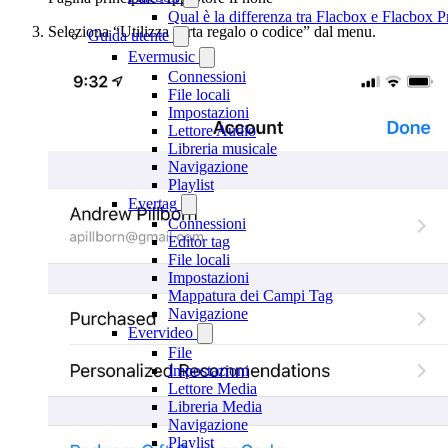
Qual è la differenza tra Flacbox e Flacbox
Seleziona “Utilizza carta regalo o codice” dal menu.
Guida utente
Evermusic
Connessioni
File locali
Impostazioni
Lettore Audio
Libreria musicale
Navigazione
Playlist
Evertag
Connessioni
Editor tag
File locali
Impostazioni
Mappatura dei Campi Tag
Navigazione
Evervideo
File
Impostazioni
Lettore Media
Libreria Media
Navigazione
Playlist