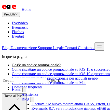
Home
Prodotti
Evervideo
Evermusic
Flacbox
Evertag
Blog
Documentazione
Supporto
Legale
Contatti
Chi siamo
In questa pagina
Cos’è un codice promozionale?
Come riscattare un codice promozionale su iOS 11 o successiv
Come riscattare un codice promozionale su iOS 10 o precedent
Come usare un codice promozionale per acquisti in-app
CTRL K
Come riscattare un codice promozionale su Mac
Domande frequenti
Home
Assistenza
Torna all'inizio
Blog
Flacbox 7.6: nuovo motore audio BASS, effetti, DS
Evermusic 8.7: vera riproduzione gapless, effetti 