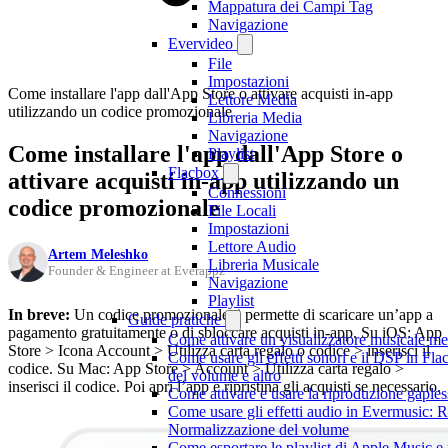
Mappatura dei Campi Tag
Navigazione
Evervideo
File
Impostazioni
Come installare l'app dall'App Store o attivare acquisti in-app
Lettore Media
utilizzando un codice promozionale
Libreria Media
Navigazione
Come installare l'app dall'App Store o
Playlist
Flacbox
attivare acquisti in-app utilizzando un
Connessioni
codice promozionale
File Locali
Impostazioni
Lettore Audio
Artem Meleshko
Libreria Musicale
Founder & Engineer at Everappz
Navigazione
Playlist
In breve:
Un codice promozionale ti permette di scaricare un’app a
Guide pratiche
pagamento gratuitamente o di sbloccare acquisti in-app. Su iOS: App
Come attivare un visualizzatore musicale me
Store > Icona Account > Utilizza carta regalo o codice > inserisci il
Come usare gli effetti sonori e il DSP in F
codice. Su Mac: App Store > Account > Utilizza carta regalo >
del volume e altro
inserisci il codice. Poi apri l’app e ripristina gli acquisti se necessario.
Come attivare e usare la riproduzione gaple
Come usare gli effetti audio in Evermusic: 
Normalizzazione del volume
Come esportare le playlist di Apple Music e