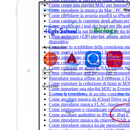
Come creare una playlist M3U per Internet 
Come riprodurre la musica da Mac / PC / 
Come riprodurre la propria musica su iPhon
Come cambiare le copertine degli album per l
Come modificare i testi dei brani per file 
Come trasferire la tua libreria musicale tra 
Come archiviare (ZIP) playlist, album, artisti
dispositivo
Come fare lo scrobbling della cronologia m
Come usare i widget dinamici In riproduzio
Guida passo dopo passo: Importare la librer
Come collegare il Synology NAS e ascoltar
Come collegare un archivio NAS tramite W
Come visualizzare testi incorporati, commen
Riprodurre musica offline in Evermusic e Flac
Come esportare la collezione di brani in 
Come importare una playlist M3U in Everm
Esporta la cronologia di ascolto completa d
Come ascoltare musica da iCloud Drive su 
Come riprodurre musica FLAC (lossless) su
Come aggiungere e visualizzare commenti al
Come ascoltare audiolibri su iPhone, iPad 
Come riprodurre musica da chiavetta USB 
Come riprodurre musica locale memorizzata