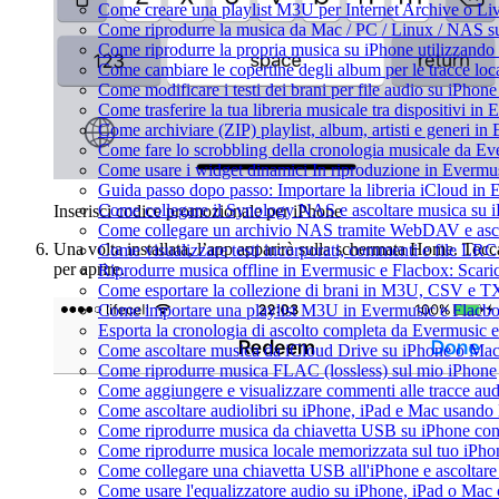
Come creare una playlist M3U per Internet Archive o Li
Come riprodurre la musica da Mac / PC / Linux / NAS 
Come riprodurre la propria musica su iPhone utilizzando
Come cambiare le copertine degli album per le tracce loca
Come modificare i testi dei brani per file audio su iPho
Come trasferire la tua libreria musicale tra dispositivi i
Come archiviare (ZIP) playlist, album, artisti e generi in 
Come fare lo scrobbling della cronologia musicale da Ev
Come usare i widget dinamici In riproduzione in Evermu
Guida passo dopo passo: Importare la libreria iCloud in
Come collegare il Synology NAS e ascoltare musica su 
Inserisci codice promozionale per iPhone
Come collegare un archivio NAS tramite WebDAV e asco
Una volta installata, l’app apparirà sulla schermata Home. Tocc
Come visualizzare testi incorporati, commenti e file LR
per aprire.
Riprodurre musica offline in Evermusic e Flacbox: Scaricar
Come esportare la collezione di brani in M3U, CSV e T
Come importare una playlist M3U in Evermusic e Flacb
Esporta la cronologia di ascolto completa da Evermusic 
Come ascoltare musica da iCloud Drive su iPhone o Ma
Come riprodurre musica FLAC (lossless) sul mio iPhone
Come aggiungere e visualizzare commenti alle tracce au
Come ascoltare audiolibri su iPhone, iPad e Mac usando
Come riprodurre musica da chiavetta USB su iPhone co
Come riprodurre musica locale memorizzata sul tuo iPh
Come collegare una chiavetta USB all'iPhone e ascoltare m
Come usare l'equalizzatore audio su iPhone, iPad o Mac