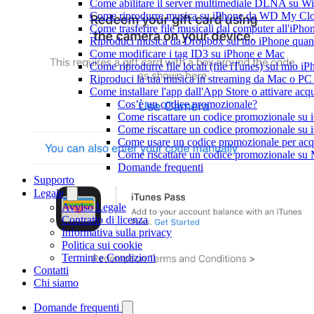
Come abilitare il server multimediale DLNA su Wi
Come riprodurre musica su iPhone da WD My C
Come trasferire file musicali dal computer all'iP
Riproduci musica da Dropbox sul tuo iPhone quand
Come modificare i tag ID3 su iPhone e Mac
Come riprodurre file locali (file iTunes) sul mio i
Riproduci la tua musica in streaming da Mac o 
Come installare l'app dall'App Store o attivare acq
Cos’è un codice promozionale?
Come riscattare un codice promozionale su 
Come riscattare un codice promozionale su 
Come usare un codice promozionale per acqu
Come riscattare un codice promozionale su
Domande frequenti
Supporto
Legale
Avviso Legale
Contratto di licenza
Informativa sulla privacy
Politica sui cookie
Termini e Condizioni
Contatti
Chi siamo
Domande frequenti