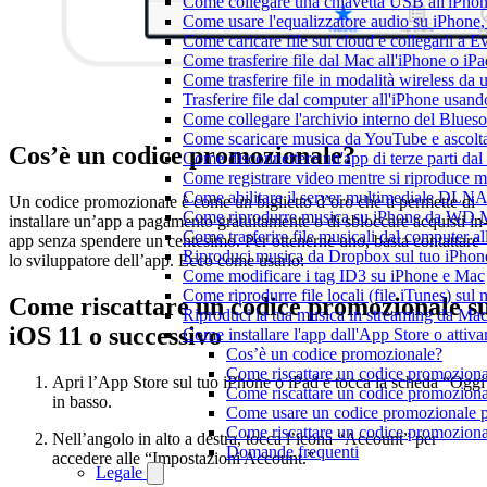
Come collegare una chiavetta USB all'iPhone e
Come usare l'equalizzatore audio su iPhone
Come caricare file sul cloud e collegarli a 
Come trasferire file dal Mac all'iPhone o iP
Come trasferire file in modalità wireless d
Trasferire file dal computer all'iPhone usan
Come collegare l'archivio interno del Blu
Come scaricare musica da YouTube e ascolta
Cos’è un codice promozionale?
Come disconnettere un'app di terze parti da
Come registrare video mentre si riproduce 
Come abilitare il server multimediale DLNA
Un codice promozionale è come un biglietto d’oro che ti permette di
Come riprodurre musica su iPhone da WD
installare un’app a pagamento gratuitamente o di sbloccare acquisti in
Come trasferire file musicali dal computer 
app senza spendere un centesimo. Per ottenerne uno, basta contattare
Riproduci musica da Dropbox sul tuo iPhone
lo sviluppatore dell’app. Ecco come usarlo:
Come modificare i tag ID3 su iPhone e Mac
Come riprodurre file locali (file iTunes) sul
Come riscattare un codice promozionale s
Riproduci la tua musica in streaming da M
iOS 11 o successivo
Come installare l'app dall'App Store o attiv
Cos’è un codice promozionale?
Come riscattare un codice promoziona
Apri l’App Store sul tuo iPhone o iPad e tocca la scheda “Oggi
Come riscattare un codice promoziona
in basso.
Come usare un codice promozionale pe
Come riscattare un codice promozion
Nell’angolo in alto a destra, tocca l’icona “Account” per
Domande frequenti
accedere alle “Impostazioni Account.”
Legale