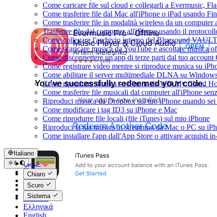
Come caricare file sul cloud e collegarli a Evermusic, F
Come trasferire file dal Mac all'iPhone o iPad usando Fi
Come trasferire file in modalità wireless da un compute
Trasferire file dal computer all'iPhone usando il protoco
Come collegare l'archivio interno del Bluesound VAULT
Come scaricare musica da YouTube e ascoltare musica of
Come disconnettere un'app di terze parti dal tuo account
Come registrare video mentre si riproduce musica su iPh
Come abilitare il server multimediale DLNA su Windows 
Come riprodurre musica su iPhone da WD My Cloud H
Come trasferire file musicali dal computer all'iPhone se
Riproduci musica da Dropbox sul tuo iPhone quando sei 
Come modificare i tag ID3 su iPhone e Mac
Come riprodurre file locali (file iTunes) sul mio iPhone
Riproduci la tua musica in streaming da Mac o PC su 
Come installare l'app dall'App Store o attivare acquisti 
Italiano
عربي
Català
Chiaro
Čeština
Scuro
Dansk
Sistema
Deutsch
Ελληνικά
English