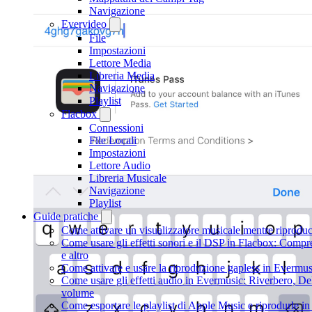
Navigazione
Evervideo
File
Impostazioni
Lettore Media
Libreria Media
Navigazione
Playlist
Flacbox
Connessioni
File Locali
Impostazioni
Lettore Audio
Libreria Musicale
Navigazione
Playlist
Guide pratiche
Come attivare un visualizzatore musicale mentre riprodu
Come usare gli effetti sonori e il DSP in Flacbox: Comp
e altro
Come attivare e usare la riproduzione gapless in Evermus
Come usare gli effetti audio in Evermusic: Riverbero, D
volume
Come esportare le playlist di Apple Music e riprodurle 