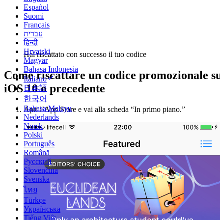
Español
Suomi
Français
עברית
हिन्दी
Hrvatski
Hai riscattato con successo il tuo codice
Magyar
Bahasa Indonesia
Come riscattare un codice promozionale s
Italiano
iOS 10 o precedente
日本語
한국어
Bahasa Melayu
Apri l’App Store e vai alla scheda “In primo piano.”
Nederlands
Norsk
Polski
Português
Română
Русский
Slovenčina
Svenska
ไทย
Türkçe
Українська
Tiếng Việt