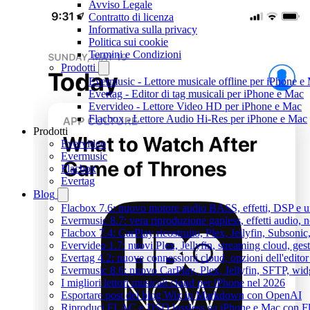
Avviso Legale
Contratto di licenza
Informativa sulla privacy
Politica sui cookie
Termini e Condizioni
Prodotti
Evermusic - Lettore musicale offline per iPhone e
Evertag - Editor di tag musicali per iPhone e Mac
Evervideo - Lettore Video HD per iPhone e Mac
Flacbox - Lettore Audio Hi-Res per iPhone e Mac
Prodotti
Evervideo
Evermusic
Flacbox
Evertag
Blog
Flacbox 7.6: nuovo motore audio BASS, effetti, DSP e un
Evermusic 8.7: vera riproduzione gapless, effetti audio, 
Flacbox 7.4: CarPlay ricostruito, Plex, Jellyfin, Subson
Evervideo 1.7: nuovi Plex, Jellyfin, streaming cloud, gest
Evertag 4.2: nuove connessioni cloud, opzioni dell'editor 
Evermusic 8.6: nuovo CarPlay, Plex, Jellyfin, SFTP, widg
I migliori lettori musicali cloud per iPhone nel 2026
Esportare post del blog Wix in Markdown con OpenAI
Riproduci FLAC e DSD lossless su iPhone e Mac con F