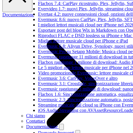
Flacbox 7.4: CarPlay ricostruito, Plex, Jellyfin, 
Evervideo 1.7: nuovi Plex, Jellyfin, streaming clou
Evertag 4.2: nuove connessioni cloud, opzioni dell'
Documentazione
Evermusic 8.6: nuovo CarPlay, Plex, Jellyfin, SFTP
I migliori lettori musicali cloud per iPhone nel 202
Esportare post del blog Wix in Markdown con O
Riproduci FLAC e DSD lossless su iPhone e Mac
Miglior lettore musicale cloud per iPhone e iPad
Evermusic 6.8: Aliyun Drive, Synology, nuovi stil
Evermusic Pro su Setapp Mobile: Musica cloud pe
Evermusic raggiunge 11 milioni di download in tu
Flacbox raggiunge 1 milione di download: Audio 
Le 5 migliori app lettore musicale per iPhone nel 
Video promozionale Evermusic: lettore musicale c
Evermusic 3.6: CarPlay, VoiceOver e altro
Evermusic 3.1: Crossfade, sincronizzazione libreri
Evermusic raggiunge 3 milioni di download: panora
Flacbox 1.6: Sincronizzazione automatica, equali
Evermusic 2.3: Sincronizzazione automatica, posiz
Streaming musicale dal cloud su iPhone con Ever
iOS Audio Streaming con AVAssetResourceLoade
Chi siamo
Contattaci
Documentazione
Domande frequenti