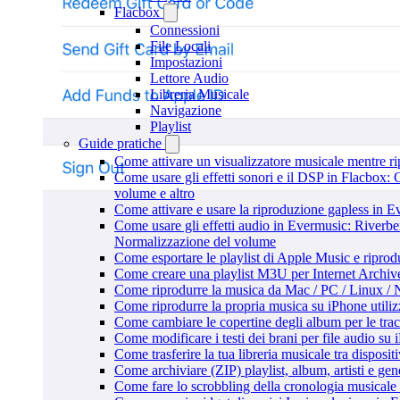
Flacbox
Connessioni
File Locali
Impostazioni
Lettore Audio
Libreria Musicale
Navigazione
Playlist
Guide pratiche
Come attivare un visualizzatore musicale mentre r
Come usare gli effetti sonori e il DSP in Flacbox
volume e altro
Come attivare e usare la riproduzione gapless in 
Come usare gli effetti audio in Evermusic: Riverb
Normalizzazione del volume
Come esportare le playlist di Apple Music e ripro
Come creare una playlist M3U per Internet Archiv
Come riprodurre la musica da Mac / PC / Linux 
Come riprodurre la propria musica su iPhone utili
Come cambiare le copertine degli album per le trac
Come modificare i testi dei brani per file audio 
Come trasferire la tua libreria musicale tra dispos
Come archiviare (ZIP) playlist, album, artisti e gene
Come fare lo scrobbling della cronologia musical