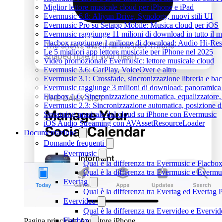
Miglior lettore musicale cloud per iPhone e iPad
Evermusic 6.8: Aliyun Drive, Synology, nuovi stili UI
Evermusic Pro su Setapp Mobile: Musica cloud per iOS
Evermusic raggiunge 11 milioni di download in tutto il 
Flacbox raggiunge 1 milione di download: Audio Hi-Res
Le 5 migliori app lettore musicale per iPhone nel 2025
Video promozionale Evermusic: lettore musicale cloud
Evermusic 3.6: CarPlay, VoiceOver e altro
Evermusic 3.1: Crossfade, sincronizzazione libreria e ba
Evermusic raggiunge 3 milioni di download: panoramica d
Flacbox 1.6: Sincronizzazione automatica, equalizzator
Evermusic 2.3: Sincronizzazione automatica, posizione di
Streaming musicale dal cloud su iPhone con Evermusic
iOS Audio Streaming con AVAssetResourceLoader
Documentazione
Domande frequenti
Evermusic
Qual è la differenza tra Evermusic e Flacbo
Qual è la differenza tra Evermusic e Everm
Evertag
Qual è la differenza tra Evertag ed Evertag
Evervideo
Qual è la differenza tra Evervideo e Everv
Flacbox
Pagina principale App Store iPhone