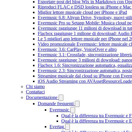
Esportare post del blog Wix in Markdown con O
Riproduci FLAC e DSD lossless su iPhone e Mac
Miglior lettore musicale cloud per iPhone e iPad
Evermusic 6.8: Aliyun Drive, Synology, nuovi stil
Evermusic Pro su Setapp Mobile: Musica cloud pe
Evermusic raggiunge 11 milioni di download in tu
Flacbox raggiunge 1 milione di download: Audio 
Le 5 migliori app lettore musicale per iPhone nel 
Video promozionale Evermusic: lettore musicale c
Evermusic 3.6: CarPlay, VoiceOver e altro
Evermusic 3.1: Crossfade, sincronizzazione libreri
Evermusic raggiunge 3 milioni di download: panora
Flacbox 1.6: Sincronizzazione automatica, equali
Evermusic 2.3: Sincronizzazione automatica, posiz
Streaming musicale dal cloud su iPhone con Ever
iOS Audio Streaming con AVAssetResourceLoade
Chi siamo
Contattaci
Documentazione
Domande frequenti
Evermusic
Qual è la differenza tra Evermusic e 
Qual è la differenza tra Evermusic e
Evertag