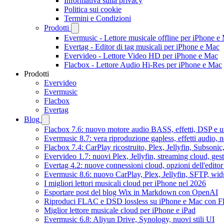
Informativa sulla privacy
Politica sui cookie
Termini e Condizioni
Prodotti
Evermusic - Lettore musicale offline per iPhone e
Evertag - Editor di tag musicali per iPhone e Mac
Evervideo - Lettore Video HD per iPhone e Mac
Flacbox - Lettore Audio Hi-Res per iPhone e Mac
Prodotti
Evervideo
Evermusic
Flacbox
Evertag
Blog
Flacbox 7.6: nuovo motore audio BASS, effetti, DSP e un
Evermusic 8.7: vera riproduzione gapless, effetti audio, 
Flacbox 7.4: CarPlay ricostruito, Plex, Jellyfin, Subson
Evervideo 1.7: nuovi Plex, Jellyfin, streaming cloud, gest
Evertag 4.2: nuove connessioni cloud, opzioni dell'editor 
Evermusic 8.6: nuovo CarPlay, Plex, Jellyfin, SFTP, widg
I migliori lettori musicali cloud per iPhone nel 2026
Esportare post del blog Wix in Markdown con OpenAI
Riproduci FLAC e DSD lossless su iPhone e Mac con F
Miglior lettore musicale cloud per iPhone e iPad
Evermusic 6.8: Aliyun Drive, Synology, nuovi stili UI