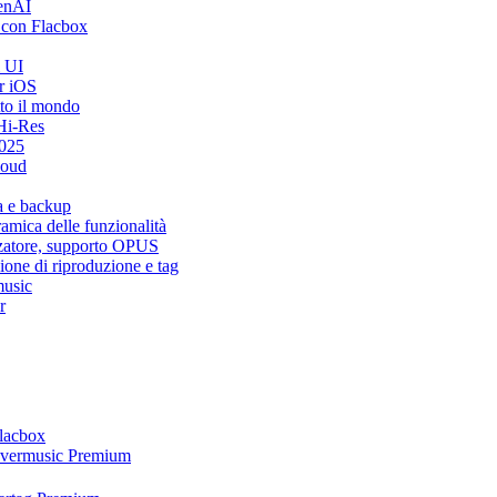
penAI
 con Flacbox
i UI
r iOS
tto il mondo
Hi-Res
2025
loud
a e backup
mica delle funzionalità
zzatore, supporto OPUS
ione di riproduzione e tag
music
r
Flacbox
 Evermusic Premium