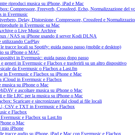
ntre riproduci musica su iPhone, iPad e Mac
lacbox: Compressore, Freeverb, Crossfeed, Echo, Normalizzazione del vo
ss in Evermusic
 Riverbero, Delay, Distorsione, Compressore, Crossfeed e Normalizzazi
 riprodurle in Evermusic su Mac
Archive o Live Music Archive
Linux / NAS su iPhone usando il server Kodi DLNA
e utilizzando CarPlay
e tracce locali su Spotify: guida passo passo (mobile e desktop)
audio su iPhone o MAC
dispositivi in Evermusic: guida passo dopo passo
 e generi in Evermusic e Flacbox e trasferirli su un altro dispositivo
usicale da Evermusic o Flacbox a Last.fm
ne in Evermusic e Flacbox su iPhone e Mac
ia iCloud in Evermusic e Flacbox
e musica su iPhone o Mac
ebDAV e ascoltare musica su iPhone o Mac
ti e file LRC per la musica su iPhone o Mac
box: Scaricare e sincronizzare dal cloud ai file locali
M3U, CSV e TXT in Evermusic e Flacbox
usic e Flacbox
a Evermusic e Flacbox su Last.fm
iPhone o Mac
l mio iPhone
le tracce audio su iPhone, iPad e Mac con Evermusic e Flacbox