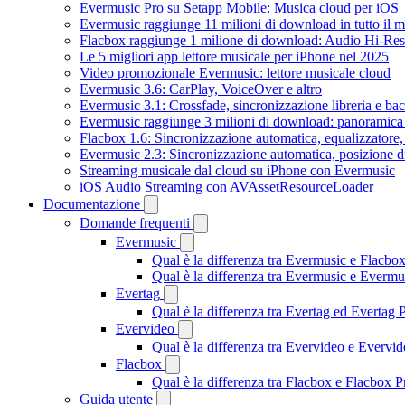
Evermusic Pro su Setapp Mobile: Musica cloud per iOS
Evermusic raggiunge 11 milioni di download in tutto il 
Flacbox raggiunge 1 milione di download: Audio Hi-Res
Le 5 migliori app lettore musicale per iPhone nel 2025
Video promozionale Evermusic: lettore musicale cloud
Evermusic 3.6: CarPlay, VoiceOver e altro
Evermusic 3.1: Crossfade, sincronizzazione libreria e ba
Evermusic raggiunge 3 milioni di download: panoramica d
Flacbox 1.6: Sincronizzazione automatica, equalizzator
Evermusic 2.3: Sincronizzazione automatica, posizione di
Streaming musicale dal cloud su iPhone con Evermusic
iOS Audio Streaming con AVAssetResourceLoader
Documentazione
Domande frequenti
Evermusic
Qual è la differenza tra Evermusic e Flacbo
Qual è la differenza tra Evermusic e Everm
Evertag
Qual è la differenza tra Evertag ed Evertag
Evervideo
Qual è la differenza tra Evervideo e Everv
Flacbox
Qual è la differenza tra Flacbox e Flacbox
Guida utente