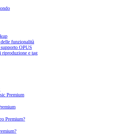
mondo
ckup
elle funzionalità
e, supporto OPUS
 riproduzione e tag
x
usic Premium
 Premium
ideo Premium?
 Premium?