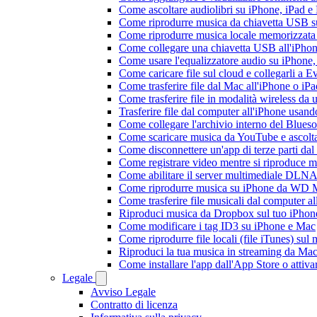
Come ascoltare audiolibri su iPhone, iPad 
Come riprodurre musica da chiavetta USB 
Come riprodurre musica locale memorizzata
Come collegare una chiavetta USB all'iPhone e
Come usare l'equalizzatore audio su iPhone
Come caricare file sul cloud e collegarli a 
Come trasferire file dal Mac all'iPhone o iP
Come trasferire file in modalità wireless d
Trasferire file dal computer all'iPhone usan
Come collegare l'archivio interno del Blu
Come scaricare musica da YouTube e ascolta
Come disconnettere un'app di terze parti da
Come registrare video mentre si riproduce 
Come abilitare il server multimediale DLNA
Come riprodurre musica su iPhone da WD
Come trasferire file musicali dal computer 
Riproduci musica da Dropbox sul tuo iPhone
Come modificare i tag ID3 su iPhone e Mac
Come riprodurre file locali (file iTunes) sul
Riproduci la tua musica in streaming da M
Come installare l'app dall'App Store o attiv
Legale
Avviso Legale
Contratto di licenza