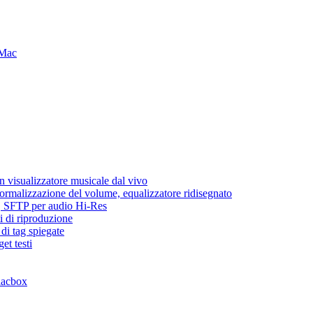
 Mac
 visualizzatore musicale dal vivo
normalizzazione del volume, equalizzatore ridisegnato
ic, SFTP per audio Hi-Res
i di riproduzione
di tag spiegate
et testi
lacbox