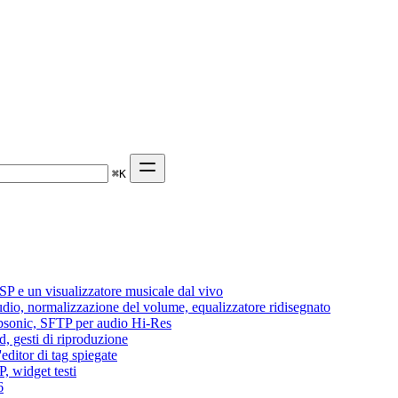
⌘
K
P e un visualizzatore musicale dal vivo
audio, normalizzazione del volume, equalizzatore ridisegnato
Subsonic, SFTP per audio Hi-Res
d, gesti di riproduzione
editor di tag spiegate
, widget testi
6