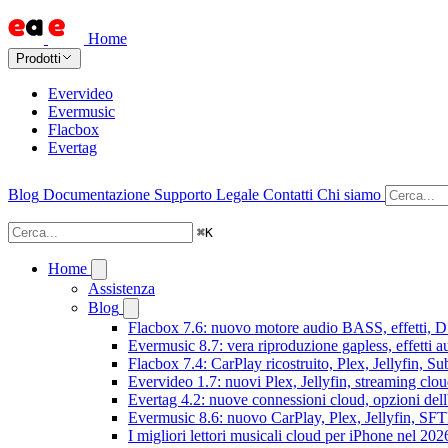
Home
Prodotti
Evervideo
Evermusic
Flacbox
Evertag
Blog
Documentazione
Supporto
Legale
Contatti
Chi siamo
⌘
K
Home
Assistenza
Blog
Flacbox 7.6: nuovo motore audio BASS, effetti, DS
Evermusic 8.7: vera riproduzione gapless, effetti 
Flacbox 7.4: CarPlay ricostruito, Plex, Jellyfin, 
Evervideo 1.7: nuovi Plex, Jellyfin, streaming clou
Evertag 4.2: nuove connessioni cloud, opzioni dell'
Evermusic 8.6: nuovo CarPlay, Plex, Jellyfin, SFTP
I migliori lettori musicali cloud per iPhone nel 202