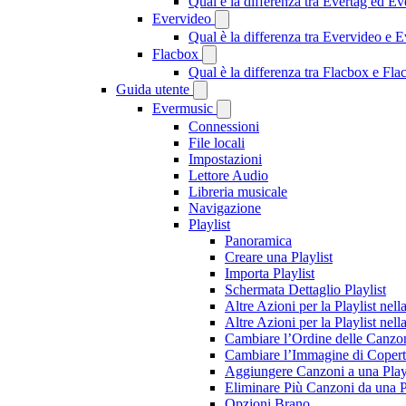
Qual è la differenza tra Evertag ed E
Evervideo
Qual è la differenza tra Evervideo e
Flacbox
Qual è la differenza tra Flacbox e F
Guida utente
Evermusic
Connessioni
File locali
Impostazioni
Lettore Audio
Libreria musicale
Navigazione
Playlist
Panoramica
Creare una Playlist
Importa Playlist
Schermata Dettaglio Playlist
Altre Azioni per la Playlist nell
Altre Azioni per la Playlist nel
Cambiare l’Ordine delle Canzoni
Cambiare l’Immagine di Copertin
Aggiungere Canzoni a una Playl
Eliminare Più Canzoni da una P
Opzioni Brano