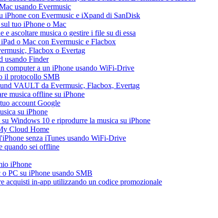
e Mac usando Evermusic
su iPhone con Evermusic e iXpand di SanDisk
 sul tuo iPhone o Mac
 ascoltare musica o gestire i file su di essa
, iPad o Mac con Evermusic e Flacbox
Evermusic, Flacbox o Evertag
ad usando Finder
a un computer a un iPhone usando WiFi-Drive
do il protocollo SMB
esound VAULT da Evermusic, Flacbox, Evertag
re musica offline su iPhone
l tuo account Google
musica su iPhone
 su Windows 10 e riprodurre la musica su iPhone
 My Cloud Home
all'iPhone senza iTunes usando WiFi-Drive
 quando sei offline
 mio iPhone
ac o PC su iPhone usando SMB
are acquisti in-app utilizzando un codice promozionale