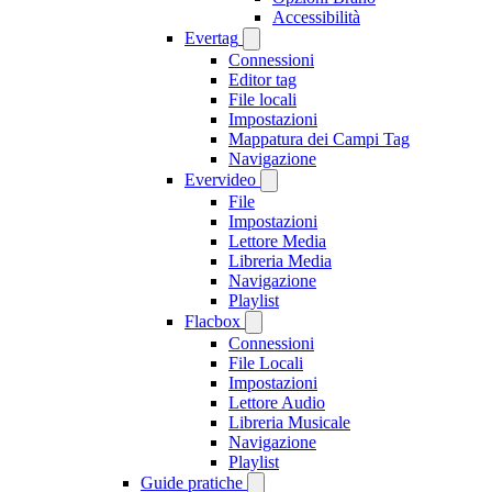
Accessibilità
Evertag
Connessioni
Editor tag
File locali
Impostazioni
Mappatura dei Campi Tag
Navigazione
Evervideo
File
Impostazioni
Lettore Media
Libreria Media
Navigazione
Playlist
Flacbox
Connessioni
File Locali
Impostazioni
Lettore Audio
Libreria Musicale
Navigazione
Playlist
Guide pratiche