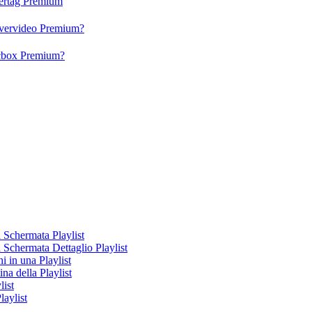
vertag Premium
 Evervideo Premium?
lacbox Premium?
a Schermata Playlist
la Schermata Dettaglio Playlist
 in una Playlist
a della Playlist
ist
laylist