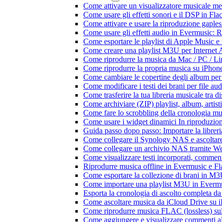
Come attivare un visualizzatore musicale me
Come usare gli effetti sonori e il DSP in F
Come attivare e usare la riproduzione gaple
Come usare gli effetti audio in Evermusic:
Come esportare le playlist di Apple Music e
Come creare una playlist M3U per Internet 
Come riprodurre la musica da Mac / PC / 
Come riprodurre la propria musica su iPhon
Come cambiare le copertine degli album per l
Come modificare i testi dei brani per file 
Come trasferire la tua libreria musicale tra 
Come archiviare (ZIP) playlist, album, artisti
Come fare lo scrobbling della cronologia m
Come usare i widget dinamici In riproduzio
Guida passo dopo passo: Importare la librer
Come collegare il Synology NAS e ascoltar
Come collegare un archivio NAS tramite W
Come visualizzare testi incorporati, commen
Riprodurre musica offline in Evermusic e Flac
Come esportare la collezione di brani in 
Come importare una playlist M3U in Everm
Esporta la cronologia di ascolto completa d
Come ascoltare musica da iCloud Drive su 
Come riprodurre musica FLAC (lossless) su
Come aggiungere e visualizzare commenti al