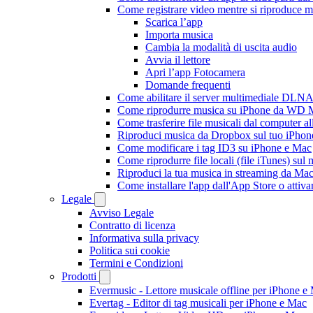
Come registrare video mentre si riproduce 
Scarica l’app
Importa musica
Cambia la modalità di uscita audio
Avvia il lettore
Apri l’app Fotocamera
Domande frequenti
Come abilitare il server multimediale DLNA
Come riprodurre musica su iPhone da WD
Come trasferire file musicali dal computer 
Riproduci musica da Dropbox sul tuo iPhone
Come modificare i tag ID3 su iPhone e Mac
Come riprodurre file locali (file iTunes) sul
Riproduci la tua musica in streaming da M
Come installare l'app dall'App Store o attiv
Legale
Avviso Legale
Contratto di licenza
Informativa sulla privacy
Politica sui cookie
Termini e Condizioni
Prodotti
Evermusic - Lettore musicale offline per iPhone e
Evertag - Editor di tag musicali per iPhone e Mac