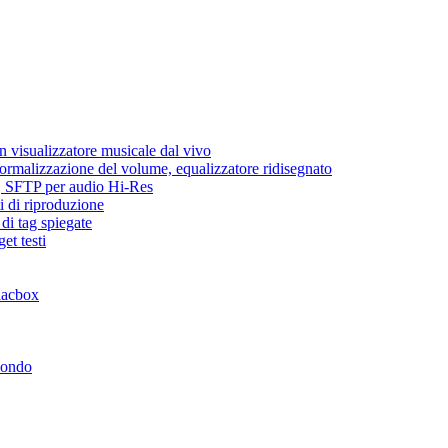
 visualizzatore musicale dal vivo
normalizzazione del volume, equalizzatore ridisegnato
ic, SFTP per audio Hi-Res
i di riproduzione
di tag spiegate
et testi
lacbox
mondo