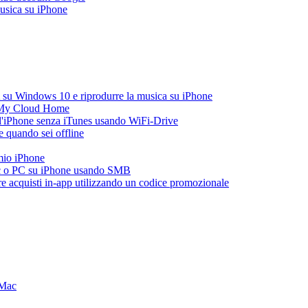
musica su iPhone
 su Windows 10 e riprodurre la musica su iPhone
 My Cloud Home
all'iPhone senza iTunes usando WiFi-Drive
 quando sei offline
 mio iPhone
ac o PC su iPhone usando SMB
are acquisti in-app utilizzando un codice promozionale
 Mac