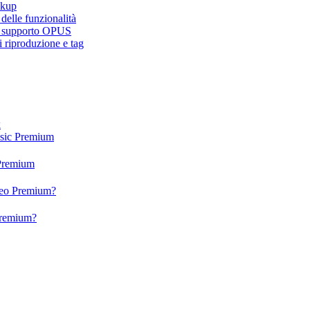
ckup
elle funzionalità
e, supporto OPUS
 riproduzione e tag
x
usic Premium
 Premium
ideo Premium?
 Premium?