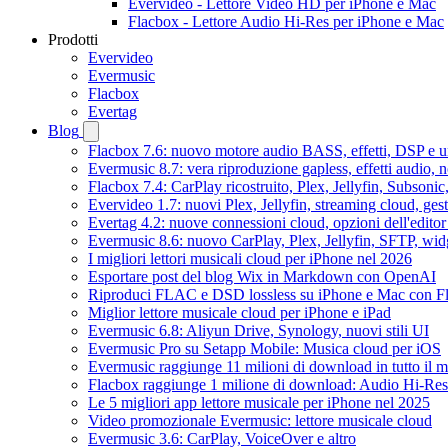
Evervideo - Lettore Video HD per iPhone e Mac
Flacbox - Lettore Audio Hi-Res per iPhone e Mac
Prodotti
Evervideo
Evermusic
Flacbox
Evertag
Blog
Flacbox 7.6: nuovo motore audio BASS, effetti, DSP e un
Evermusic 8.7: vera riproduzione gapless, effetti audio, 
Flacbox 7.4: CarPlay ricostruito, Plex, Jellyfin, Subson
Evervideo 1.7: nuovi Plex, Jellyfin, streaming cloud, gest
Evertag 4.2: nuove connessioni cloud, opzioni dell'editor 
Evermusic 8.6: nuovo CarPlay, Plex, Jellyfin, SFTP, widg
I migliori lettori musicali cloud per iPhone nel 2026
Esportare post del blog Wix in Markdown con OpenAI
Riproduci FLAC e DSD lossless su iPhone e Mac con F
Miglior lettore musicale cloud per iPhone e iPad
Evermusic 6.8: Aliyun Drive, Synology, nuovi stili UI
Evermusic Pro su Setapp Mobile: Musica cloud per iOS
Evermusic raggiunge 11 milioni di download in tutto il 
Flacbox raggiunge 1 milione di download: Audio Hi-Res
Le 5 migliori app lettore musicale per iPhone nel 2025
Video promozionale Evermusic: lettore musicale cloud
Evermusic 3.6: CarPlay, VoiceOver e altro