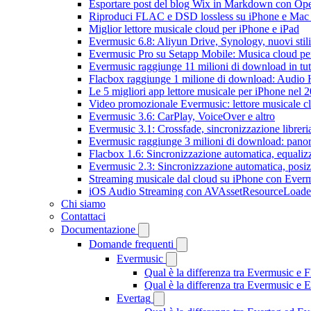
Esportare post del blog Wix in Markdown con O
Riproduci FLAC e DSD lossless su iPhone e Mac
Miglior lettore musicale cloud per iPhone e iPad
Evermusic 6.8: Aliyun Drive, Synology, nuovi stil
Evermusic Pro su Setapp Mobile: Musica cloud pe
Evermusic raggiunge 11 milioni di download in tu
Flacbox raggiunge 1 milione di download: Audio 
Le 5 migliori app lettore musicale per iPhone nel 
Video promozionale Evermusic: lettore musicale c
Evermusic 3.6: CarPlay, VoiceOver e altro
Evermusic 3.1: Crossfade, sincronizzazione libreri
Evermusic raggiunge 3 milioni di download: panora
Flacbox 1.6: Sincronizzazione automatica, equali
Evermusic 2.3: Sincronizzazione automatica, posiz
Streaming musicale dal cloud su iPhone con Ever
iOS Audio Streaming con AVAssetResourceLoade
Chi siamo
Contattaci
Documentazione
Domande frequenti
Evermusic
Qual è la differenza tra Evermusic e 
Qual è la differenza tra Evermusic e
Evertag