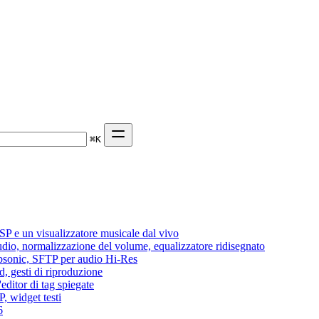
⌘
K
P e un visualizzatore musicale dal vivo
audio, normalizzazione del volume, equalizzatore ridisegnato
Subsonic, SFTP per audio Hi-Res
d, gesti di riproduzione
editor di tag spiegate
, widget testi
6