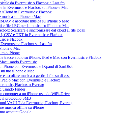
usicale da Evermusic o Flacbox a Last.fm
ne in Evermusic e Flacbox su iPhone e Mac
ia iCloud in Evermusic e Flacbox
e musica su iPhone o Mac
ebDAV e ascoltare musica su iPhone o Mac
ti e file LRC per la musica su iPhone o Mac
box: Scaricare e sincronizzare dal cloud ai file locali
M3U, CSV e TXT in Evermusic e Flacbox
usic e Flacbox
a Evermusic e Flacbox su Last.fm
iPhone o Mac
l mio iPhone
le tracce audio su iPhone, iPad e Mac con Evermusic e Flacbox
e Mac usando Evermusic
su iPhone con Evermusic e iXpand di SanDisk
 sul tuo iPhone o Mac
 ascoltare musica o gestire i file su di essa
, iPad o Mac con Evermusic e Flacbox
Evermusic, Flacbox o Evertag
ad usando Finder
a un computer a un iPhone usando WiFi-Drive
do il protocollo SMB
esound VAULT da Evermusic, Flacbox, Evertag
re musica offline su iPhone
l tuo account Google