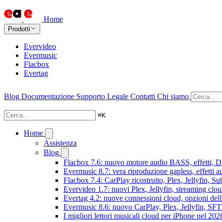
Home
Prodotti
Evervideo
Evermusic
Flacbox
Evertag
Blog
Documentazione
Supporto
Legale
Contatti
Chi siamo
⌘
K
Home
Assistenza
Blog
Flacbox 7.6: nuovo motore audio BASS, effetti, DS
Evermusic 8.7: vera riproduzione gapless, effetti 
Flacbox 7.4: CarPlay ricostruito, Plex, Jellyfin, 
Evervideo 1.7: nuovi Plex, Jellyfin, streaming clou
Evertag 4.2: nuove connessioni cloud, opzioni dell'
Evermusic 8.6: nuovo CarPlay, Plex, Jellyfin, SFTP
I migliori lettori musicali cloud per iPhone nel 202