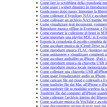
Come fare lo scrobbling della cronologia m
Come usare i widget dinamici In riproduzio
Guida passo dopo passo: Importare la librer
Come collegare il Synology NAS e ascoltar
Come collegare un archivio NAS tramite W
Come visualizzare testi incorporati, commen
Riprodurre musica offline in Evermusic e Flac
Come esportare la collezione di brani in 
Come importare una playlist M3U in Everm
Esporta la cronologia di ascolto completa d
Come ascoltare musica da iCloud Drive su 
Come riprodurre musica FLAC (lossless) su
Come aggiungere e visualizzare commenti al
Come ascoltare audiolibri su iPhone, iPad 
Come riprodurre musica da chiavetta USB 
Come riprodurre musica locale memorizzata
Come collegare una chiavetta USB all'iPhone e
Come usare l'equalizzatore audio su iPhone
Come caricare file sul cloud e collegarli a 
Come trasferire file dal Mac all'iPhone o iP
Come trasferire file in modalità wireless d
Trasferire file dal computer all'iPhone usan
Come collegare l'archivio interno del Blu
Come scaricare musica da YouTube e ascolta
Come disconnettere un'app di terze parti da