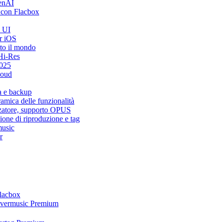
penAI
 con Flacbox
i UI
r iOS
tto il mondo
Hi-Res
2025
loud
a e backup
mica delle funzionalità
zzatore, supporto OPUS
ione di riproduzione e tag
music
r
Flacbox
 Evermusic Premium