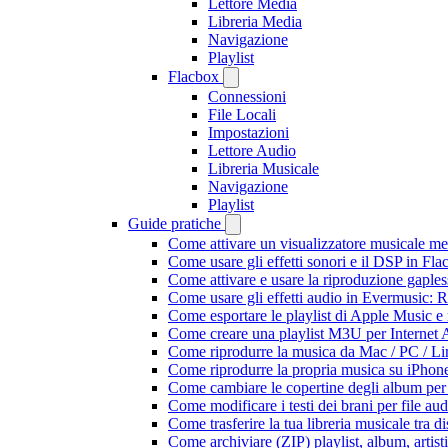
Lettore Media
Libreria Media
Navigazione
Playlist
Flacbox
Connessioni
File Locali
Impostazioni
Lettore Audio
Libreria Musicale
Navigazione
Playlist
Guide pratiche
Come attivare un visualizzatore musicale me
Come usare gli effetti sonori e il DSP in F
Come attivare e usare la riproduzione gaple
Come usare gli effetti audio in Evermusic:
Come esportare le playlist di Apple Music e
Come creare una playlist M3U per Internet 
Come riprodurre la musica da Mac / PC / 
Come riprodurre la propria musica su iPhon
Come cambiare le copertine degli album per l
Come modificare i testi dei brani per file 
Come trasferire la tua libreria musicale tra 
Come archiviare (ZIP) playlist, album, artisti