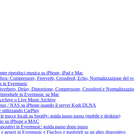
ntre riproduci musica su iPhone, iPad e Mac
lacbox: Compressore, Freeverb, Crossfeed, Echo, Normalizzazione del vo
ss in Evermusic
 Riverbero, Delay, Distorsione, Compressore, Crossfeed e Normalizzazi
 riprodurle in Evermusic su Mac
Archive o Live Music Archive
Linux / NAS su iPhone usando il server Kodi DLNA
e utilizzando CarPlay
e tracce locali su Spotify: guida passo passo (mobile e desktop)
audio su iPhone o MAC
dispositivi in Evermusic: guida passo dopo passo
 e generi in Evermusic e Flacbox e trasferirli su un altro dispositivo