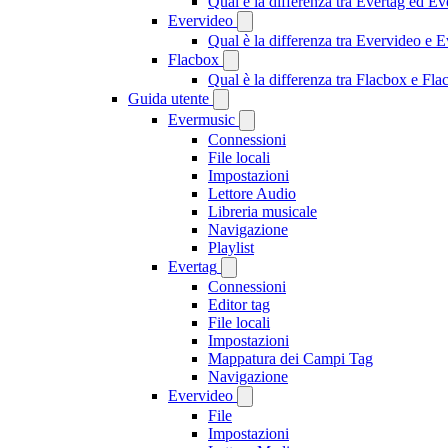
Qual è la differenza tra Evertag ed E
Evervideo
Qual è la differenza tra Evervideo e
Flacbox
Qual è la differenza tra Flacbox e F
Guida utente
Evermusic
Connessioni
File locali
Impostazioni
Lettore Audio
Libreria musicale
Navigazione
Playlist
Evertag
Connessioni
Editor tag
File locali
Impostazioni
Mappatura dei Campi Tag
Navigazione
Evervideo
File
Impostazioni