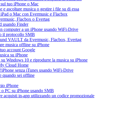
 sul tuo iPhone o Mac
 ascoltare musica o gestire i file su di essa
, iPad o Mac con Evermusic e Flacbox
Evermusic, Flacbox o Evertag
ad usando Finder
a un computer a un iPhone usando WiFi-Drive
do il protocollo SMB
esound VAULT da Evermusic, Flacbox, Evertag
re musica offline su iPhone
l tuo account Google
musica su iPhone
 su Windows 10 e riprodurre la musica su iPhone
 My Cloud Home
all'iPhone senza iTunes usando WiFi-Drive
 quando sei offline
 mio iPhone
ac o PC su iPhone usando SMB
are acquisti in-app utilizzando un codice promozionale