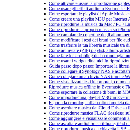
Come attivare e usare la riproduzione gaple
Come usare gli effetti audio in Evermusic:
Come esportare le playlist di Apple Music e
Come creare una playlist M3U per Internet 
Come riprodurre la musica da Mac / PC / 
Come riprodurre la propria musica su iPhon
Come cambiare le copertine degli album per l
Come modificare i testi dei brani per file 
Come trasferire la tua libreria musicale tra 
Come archiviare (ZIP) playlist, album, artisti
Come fare lo scrobbling della cronologia m
Come usare i widget dinamici In riproduzio
Guida passo dopo passo: Importare la librer
Come collegare il Synology NAS e ascoltar
Come collegare un archivio NAS tramite W
Come visualizzare testi incorporati, commen
Riprodurre musica offline in Evermusic e Flac
Come esportare la collezione di brani in 
Come importare una playlist M3U in Everm
Esporta la cronologia di ascolto completa d
Come ascoltare musica da iCloud Drive su 
Come riprodurre musica FLAC (lossless) su
Come aggiungere e visualizzare commenti al
Come ascoltare audiolibri su iPhone, iPad 
Come riprodurre musica da chiavetta USB 