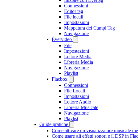
Iniziare con Evertag
Connessioni
Editor tag
File locali
Impostazioni
Mappatura dei Campi Tag
Navigazione
Evervideo
File
Impostazioni
Lettore Media
Libreria Media
Navigazione
Playlist
Flacbox
Connessioni
File Locali
Impostazioni
Lettore Audio
Libreria Musicale
Navigazione
Playlist
Guide pratiche
Come attivare un visualizzatore musicale me
Come usare gli effetti sonori e il DSP in F