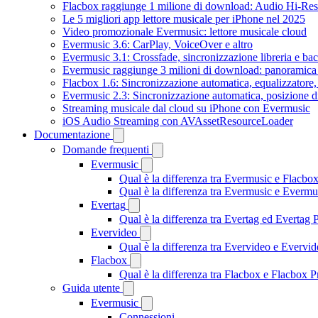
Flacbox raggiunge 1 milione di download: Audio Hi-Res
Le 5 migliori app lettore musicale per iPhone nel 2025
Video promozionale Evermusic: lettore musicale cloud
Evermusic 3.6: CarPlay, VoiceOver e altro
Evermusic 3.1: Crossfade, sincronizzazione libreria e ba
Evermusic raggiunge 3 milioni di download: panoramica d
Flacbox 1.6: Sincronizzazione automatica, equalizzator
Evermusic 2.3: Sincronizzazione automatica, posizione di
Streaming musicale dal cloud su iPhone con Evermusic
iOS Audio Streaming con AVAssetResourceLoader
Documentazione
Domande frequenti
Evermusic
Qual è la differenza tra Evermusic e Flacbo
Qual è la differenza tra Evermusic e Everm
Evertag
Qual è la differenza tra Evertag ed Evertag
Evervideo
Qual è la differenza tra Evervideo e Everv
Flacbox
Qual è la differenza tra Flacbox e Flacbox
Guida utente
Evermusic
Connessioni