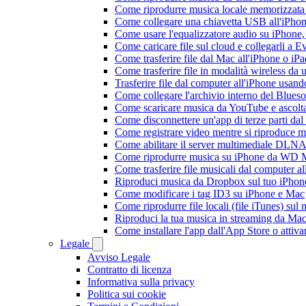
Come riprodurre musica locale memorizzata
Come collegare una chiavetta USB all'iPhone e
Come usare l'equalizzatore audio su iPhone
Come caricare file sul cloud e collegarli a 
Come trasferire file dal Mac all'iPhone o iP
Come trasferire file in modalità wireless d
Trasferire file dal computer all'iPhone usan
Come collegare l'archivio interno del Blu
Come scaricare musica da YouTube e ascolta
Come disconnettere un'app di terze parti da
Come registrare video mentre si riproduce 
Come abilitare il server multimediale DLNA
Come riprodurre musica su iPhone da WD
Come trasferire file musicali dal computer 
Riproduci musica da Dropbox sul tuo iPhone
Come modificare i tag ID3 su iPhone e Mac
Come riprodurre file locali (file iTunes) sul
Riproduci la tua musica in streaming da M
Come installare l'app dall'App Store o attiv
Legale
Avviso Legale
Contratto di licenza
Informativa sulla privacy
Politica sui cookie