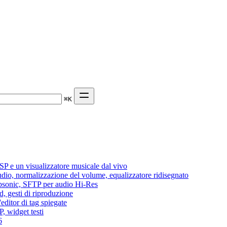
⌘
K
P e un visualizzatore musicale dal vivo
audio, normalizzazione del volume, equalizzatore ridisegnato
Subsonic, SFTP per audio Hi-Res
d, gesti di riproduzione
editor di tag spiegate
, widget testi
6