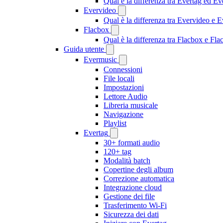
Qual è la differenza tra Evertag ed E
Evervideo
Qual è la differenza tra Evervideo e
Flacbox
Qual è la differenza tra Flacbox e F
Guida utente
Evermusic
Connessioni
File locali
Impostazioni
Lettore Audio
Libreria musicale
Navigazione
Playlist
Evertag
30+ formati audio
120+ tag
Modalità batch
Copertine degli album
Correzione automatica
Integrazione cloud
Gestione dei file
Trasferimento Wi-Fi
Sicurezza dei dati