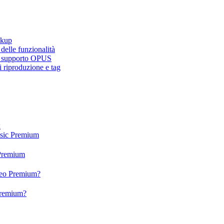
ckup
elle funzionalità
e, supporto OPUS
 riproduzione e tag
x
usic Premium
 Premium
ideo Premium?
 Premium?