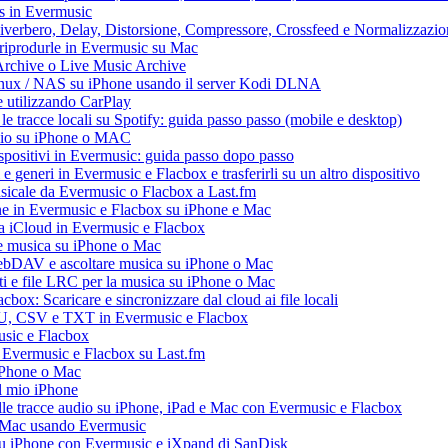
ss in Evermusic
 Riverbero, Delay, Distorsione, Compressore, Crossfeed e Normalizzazi
 riprodurle in Evermusic su Mac
Archive o Live Music Archive
Linux / NAS su iPhone usando il server Kodi DLNA
e utilizzando CarPlay
e tracce locali su Spotify: guida passo passo (mobile e desktop)
audio su iPhone o MAC
dispositivi in Evermusic: guida passo dopo passo
 e generi in Evermusic e Flacbox e trasferirli su un altro dispositivo
usicale da Evermusic o Flacbox a Last.fm
ne in Evermusic e Flacbox su iPhone e Mac
ia iCloud in Evermusic e Flacbox
e musica su iPhone o Mac
ebDAV e ascoltare musica su iPhone o Mac
ti e file LRC per la musica su iPhone o Mac
box: Scaricare e sincronizzare dal cloud ai file locali
M3U, CSV e TXT in Evermusic e Flacbox
usic e Flacbox
a Evermusic e Flacbox su Last.fm
iPhone o Mac
l mio iPhone
le tracce audio su iPhone, iPad e Mac con Evermusic e Flacbox
e Mac usando Evermusic
su iPhone con Evermusic e iXpand di SanDisk