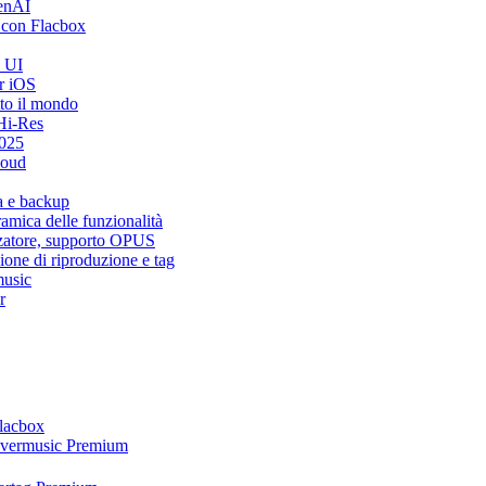
penAI
 con Flacbox
i UI
r iOS
tto il mondo
Hi-Res
2025
loud
a e backup
mica delle funzionalità
zzatore, supporto OPUS
ione di riproduzione e tag
music
r
Flacbox
 Evermusic Premium