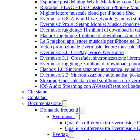
Esportare post del blog Wix in Markdown con O
Riproduci FLAC e DSD lossless su iPhone e Mac
Miglior lettore musicale cloud per iPhone e iPad
Evermusic 6.8: Aliyun Drive, Synology, nuovi stil
Evermusic Pro su Setapp Mobile: Musica cloud pe
Evermusic raggiunge 11 milioni di download in tu
Flacbox raggiunge 1 milione di download: Audio 
Le 5 migliori app lettore musicale per iPhone nel 
Video promozionale Evermusic: lettore musicale c
Evermusic 3.6: CarPlay, VoiceOver e altro
Evermusic 3.1: Crossfade, sincronizzazione libreri
Evermusic raggiunge 3 milioni di download: panora
Flacbox 1.6: Sincronizzazione automatica, equali
Evermusic 2.3: Sincronizzazione automatica, posiz
Streaming musicale dal cloud su iPhone con Ever
iOS Audio Streaming con AVAssetResourceLoade
Chi siamo
Contattaci
Documentazione
Domande frequenti
Evermusic
Qual è la differenza tra Evermusic e 
Qual è la differenza tra Evermusic e
Evertag