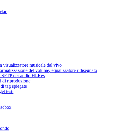
 Mac
 visualizzatore musicale dal vivo
normalizzazione del volume, equalizzatore ridisegnato
ic, SFTP per audio Hi-Res
i di riproduzione
di tag spiegate
et testi
lacbox
mondo