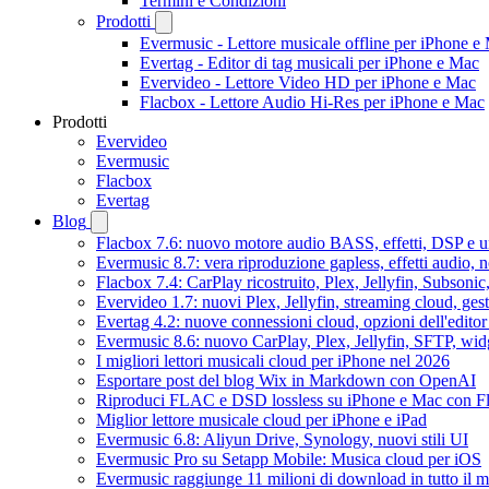
Termini e Condizioni
Prodotti
Evermusic - Lettore musicale offline per iPhone e
Evertag - Editor di tag musicali per iPhone e Mac
Evervideo - Lettore Video HD per iPhone e Mac
Flacbox - Lettore Audio Hi-Res per iPhone e Mac
Prodotti
Evervideo
Evermusic
Flacbox
Evertag
Blog
Flacbox 7.6: nuovo motore audio BASS, effetti, DSP e un
Evermusic 8.7: vera riproduzione gapless, effetti audio, 
Flacbox 7.4: CarPlay ricostruito, Plex, Jellyfin, Subson
Evervideo 1.7: nuovi Plex, Jellyfin, streaming cloud, gest
Evertag 4.2: nuove connessioni cloud, opzioni dell'editor 
Evermusic 8.6: nuovo CarPlay, Plex, Jellyfin, SFTP, widg
I migliori lettori musicali cloud per iPhone nel 2026
Esportare post del blog Wix in Markdown con OpenAI
Riproduci FLAC e DSD lossless su iPhone e Mac con F
Miglior lettore musicale cloud per iPhone e iPad
Evermusic 6.8: Aliyun Drive, Synology, nuovi stili UI
Evermusic Pro su Setapp Mobile: Musica cloud per iOS
Evermusic raggiunge 11 milioni di download in tutto il 