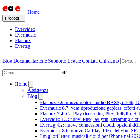
Home
Prodotti
Evervideo
Evermusic
Flacbox
Evertag
Blog
Documentazione
Supporto
Legale
Contatti
Chi siamo
⌘
K
Home
Assistenza
Blog
Flacbox 7.6: nuovo motore audio BASS, effetti, DS
Evermusic 8.7: vera riproduzione gapless, effetti 
Flacbox 7.4: CarPlay ricostruito, Plex, Jellyfin, 
Evervideo 1.7: nuovi Plex, Jellyfin, streaming clou
Evertag 4.2: nuove connessioni cloud, opzioni dell'
Evermusic 8.6: nuovo CarPlay, Plex, Jellyfin, SFTP
I migliori lettori musicali cloud per iPhone nel 202