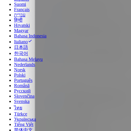
Suomi
Français
עברית
हिन्दी
Hrvatski
Magyar
Bahasa Indonesia
Italiano
日本語
한국어
Bahasa Melayu
Nederlands
Norsk
Polski
Português
Română
Русский
Slovenčina
Svenska
ไทย
Türkçe
Українська
Tiếng Việt
简体中文