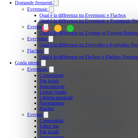
Domande frequenti
Evermusic
Qual è la differenza tra Evermusic e Flacbox
Qual è la differenza tra Evermusic e Evermusic P
Evertag
Qual è la differenza tra Evertag ed Evertag Premi
Evervideo
Qual è la differenza tra Evervideo e Evervideo P
Flacbox
Qual è la differenza tra Flacbox e Flacbox Premiu
Guida utente
Evermusic
Connessioni
File locali
Impostazioni
Lettore Audio
Libreria musicale
Navigazione
Playlist
Evertag
Connessioni
Editor tag
File locali
Impostazioni