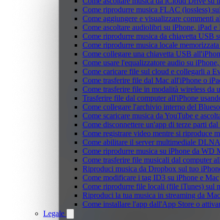
Come ascoltare musica da iCloud Drive su 
Come riprodurre musica FLAC (lossless) su
Come aggiungere e visualizzare commenti al
Come ascoltare audiolibri su iPhone, iPad 
Come riprodurre musica da chiavetta USB 
Come riprodurre musica locale memorizzata
Come collegare una chiavetta USB all'iPhone e
Come usare l'equalizzatore audio su iPhone
Come caricare file sul cloud e collegarli a 
Come trasferire file dal Mac all'iPhone o iP
Come trasferire file in modalità wireless d
Trasferire file dal computer all'iPhone usan
Come collegare l'archivio interno del Blu
Come scaricare musica da YouTube e ascolta
Come disconnettere un'app di terze parti da
Come registrare video mentre si riproduce 
Come abilitare il server multimediale DLNA
Come riprodurre musica su iPhone da WD
Come trasferire file musicali dal computer 
Riproduci musica da Dropbox sul tuo iPhone
Come modificare i tag ID3 su iPhone e Mac
Come riprodurre file locali (file iTunes) sul
Riproduci la tua musica in streaming da M
Come installare l'app dall'App Store o attiv
Legale