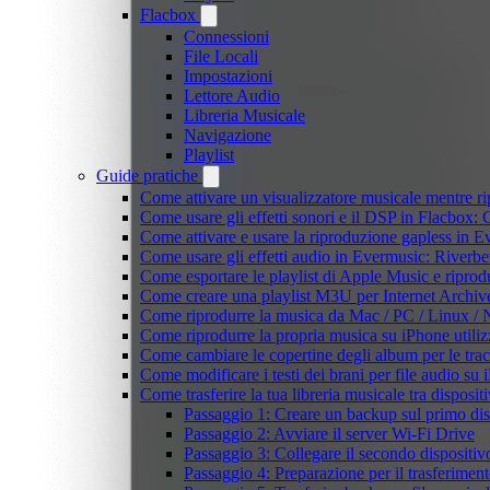
Flacbox
Connessioni
File Locali
Impostazioni
Lettore Audio
Libreria Musicale
Navigazione
Playlist
Guide pratiche
Come attivare un visualizzatore musicale mentre r
Come usare gli effetti sonori e il DSP in Flacbox
Come attivare e usare la riproduzione gapless in 
Come usare gli effetti audio in Evermusic: Riverb
Come esportare le playlist di Apple Music e ripro
Come creare una playlist M3U per Internet Archiv
Come riprodurre la musica da Mac / PC / Linux 
Come riprodurre la propria musica su iPhone utili
Come cambiare le copertine degli album per le trac
Come modificare i testi dei brani per file audio 
Come trasferire la tua libreria musicale tra dispos
Passaggio 1: Creare un backup sul primo dis
Passaggio 2: Avviare il server Wi-Fi Drive
Passaggio 3: Collegare il secondo dispositiv
Passaggio 4: Preparazione per il trasferimento