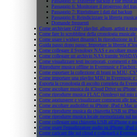
Passaggio 5: Trasferire backup e file musical
Passaggio 6: Monitorare il progresso del tra
Passaggio 7: Ripristinare i dati dal backup
Passaggio 8: Reindicizzare la libreria musica
Domande frequenti
Come archiviare (ZIP) playlist, album, artisti e gene
Come fare lo scrobbling della cronologia musical
Come usare i widget dinamici In riproduzione in 
Guida passo dopo passo: Importare la libreria iCl
Come collegare il Synology NAS e ascoltare musi
Come collegare un archivio NAS tramite WebDAV 
Come visualizzare testi incorporati, commenti e f
Riprodurre musica offline in Evermusic e Flacbox: S
Come esportare la collezione di brani in M3U, C
Come importare una playlist M3U in Evermusic e
Esporta la cronologia di ascolto completa da Ever
Come ascoltare musica da iCloud Drive su iPhon
Come riprodurre musica FLAC (lossless) sul mio 
Come aggiungere e visualizzare commenti alle tra
Come ascoltare audiolibri su iPhone, iPad e Mac 
Come riprodurre musica da chiavetta USB su iPh
Come riprodurre musica locale memorizzata sul t
Come collegare una chiavetta USB all'iPhone e ascol
Come usare l'equalizzatore audio su iPhone, iPad
Come caricare file sul cloud e collegarli a Evermu