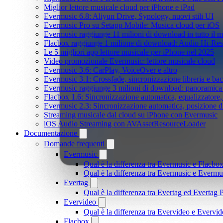
Miglior lettore musicale cloud per iPhone e iPad
Evermusic 6.8: Aliyun Drive, Synology, nuovi stili UI
Evermusic Pro su Setapp Mobile: Musica cloud per iOS
Evermusic raggiunge 11 milioni di download in tutto il 
Flacbox raggiunge 1 milione di download: Audio Hi-Res
Le 5 migliori app lettore musicale per iPhone nel 2025
Video promozionale Evermusic: lettore musicale cloud
Evermusic 3.6: CarPlay, VoiceOver e altro
Evermusic 3.1: Crossfade, sincronizzazione libreria e ba
Evermusic raggiunge 3 milioni di download: panoramica d
Flacbox 1.6: Sincronizzazione automatica, equalizzator
Evermusic 2.3: Sincronizzazione automatica, posizione di
Streaming musicale dal cloud su iPhone con Evermusic
iOS Audio Streaming con AVAssetResourceLoader
Documentazione
Domande frequenti
Evermusic
Qual è la differenza tra Evermusic e Flacbo
Qual è la differenza tra Evermusic e Everm
Evertag
Qual è la differenza tra Evertag ed Evertag
Evervideo
Qual è la differenza tra Evervideo e Everv
Flacbox