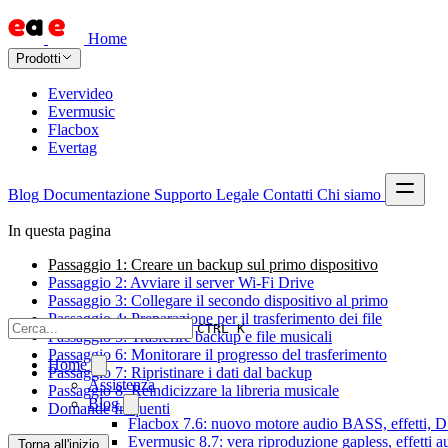
Home
Prodotti
Evervideo
Evermusic
Flacbox
Evertag
Blog
Documentazione
Supporto
Legale
Contatti
Chi siamo
In questa pagina
Passaggio 1: Creare un backup sul primo dispositivo
Passaggio 2: Avviare il server Wi-Fi Drive
Passaggio 3: Collegare il secondo dispositivo al primo
Passaggio 4: Preparazione per il trasferimento dei file
CTRL K
Passaggio 5: Trasferire backup e file musicali
Passaggio 6: Monitorare il progresso del trasferimento
Home
Passaggio 7: Ripristinare i dati dal backup
Assistenza
Passaggio 8: Reindicizzare la libreria musicale
Blog
Domande frequenti
Flacbox 7.6: nuovo motore audio BASS, effetti, DS
Evermusic 8.7: vera riproduzione gapless, effetti 
Torna all'inizio