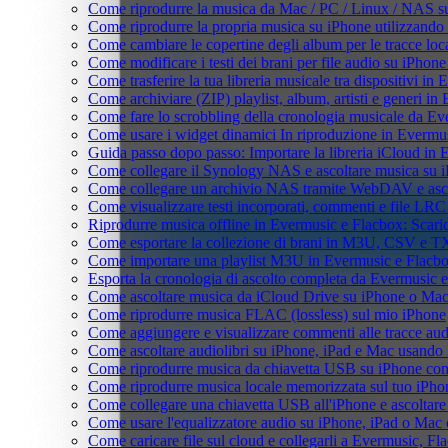
Come riprodurre la musica da Mac / PC / Linux / NAS 
Come riprodurre la propria musica su iPhone utilizzando
Come cambiare le copertine degli album per le tracce loca
Come modificare i testi dei brani per file audio su iPho
Come trasferire la tua libreria musicale tra dispositivi i
Come archiviare (ZIP) playlist, album, artisti e generi in 
Come fare lo scrobbling della cronologia musicale da Ev
Come usare i widget dinamici In riproduzione in Evermu
Guida passo dopo passo: Importare la libreria iCloud in
Come collegare il Synology NAS e ascoltare musica su 
Come collegare un archivio NAS tramite WebDAV e asco
Come visualizzare testi incorporati, commenti e file LR
Riprodurre musica offline in Evermusic e Flacbox: Scaricar
Come esportare la collezione di brani in M3U, CSV e T
Come importare una playlist M3U in Evermusic e Flacb
Esporta la cronologia di ascolto completa da Evermusic 
Come ascoltare musica da iCloud Drive su iPhone o Ma
Come riprodurre musica FLAC (lossless) sul mio iPhone
Come aggiungere e visualizzare commenti alle tracce au
Come ascoltare audiolibri su iPhone, iPad e Mac usando
Come riprodurre musica da chiavetta USB su iPhone co
Come riprodurre musica locale memorizzata sul tuo iPh
Come collegare una chiavetta USB all'iPhone e ascoltare m
Come usare l'equalizzatore audio su iPhone, iPad o Mac
Come caricare file sul cloud e collegarli a Evermusic, F