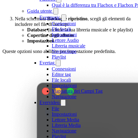
Qual è la differenza tra Flacbox e Flacbox
Guida utente
Evermusic
Nella schermata
Backup e ripristino
, scegli gli elementi da
Connessioni
includere nel file di backup:
File locali
Database
(include la tua libreria musicale e le playlist)
Impostazioni
Copertine degli album
Lettore Audio
Impostazioni
Libreria musicale
Queste opzioni sono abilitate per impostazione predefinita.
Navigazione
Playlist
Evertag
Connessioni
Editor tag
File locali
Impostazioni
Mappatura dei Campi Tag
Navigazione
Evervideo
File
Impostazioni
Lettore Media
Libreria Media
Navigazione
Playlist