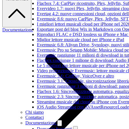
Flacbox 7.4: CarPlay ricostruito, Plex, Jellyfin, 
Evervideo 1.7: nuovi Plex, Jellyfin, streaming clou
Evertag 4.2: nuove connessioni cloud, opzioni dell'
Evermusic 8.6: nuovo CarPlay, Plex, Jellyfin, SFTP
I migliori lettori musicali cloud per iPhone nel 202
Esportare post del blog Wix in Markdown con O
Documentazione
Riproduci FLAC e DSD lossless su iPhone e Mac
Miglior lettore musicale cloud per iPhone e iPad
Evermusic 6.8: Aliyun Drive, Synology, nuovi stil
Evermusic Pro su Setapp Mobile: Musica cloud pe
Evermusic raggiunge 11 milioni di download in tu
Flacbox raggiunge 1 milione di download: Audio 
Le 5 migliori app lettore musicale per iPhone nel 
Video promozionale Evermusic: lettore musicale c
Evermusic 3.6: CarPlay, VoiceOver e altro
Evermusic 3.1: Crossfade, sincronizzazione libreri
Evermusic raggiunge 3 milioni di download: panora
Flacbox 1.6: Sincronizzazione automatica, equali
Evermusic 2.3: Sincronizzazione automatica, posiz
Streaming musicale dal cloud su iPhone con Ever
iOS Audio Streaming con AVAssetResourceLoade
Chi siamo
Contattaci
Documentazione
Domande frequenti