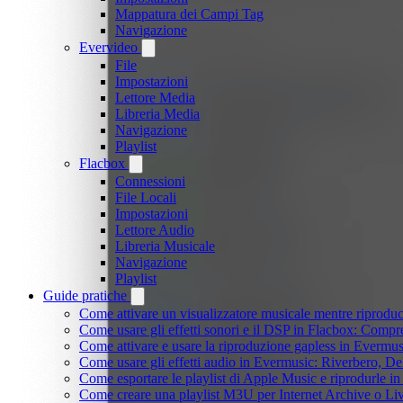
Mappatura dei Campi Tag
Navigazione
Evervideo
File
Impostazioni
Lettore Media
Libreria Media
Navigazione
Playlist
Flacbox
Connessioni
File Locali
Impostazioni
Lettore Audio
Libreria Musicale
Navigazione
Playlist
Guide pratiche
Come attivare un visualizzatore musicale mentre riprodu
Come usare gli effetti sonori e il DSP in Flacbox: Comp
Come attivare e usare la riproduzione gapless in Evermus
Come usare gli effetti audio in Evermusic: Riverbero, D
Come esportare le playlist di Apple Music e riprodurle 
Come creare una playlist M3U per Internet Archive o Li