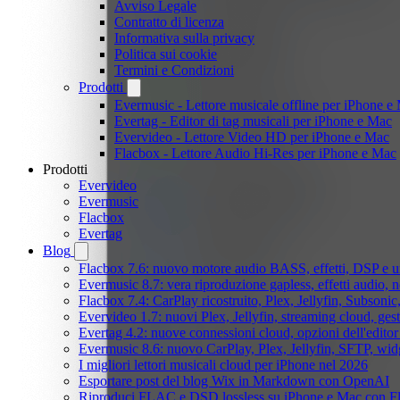
Avviso Legale
Contratto di licenza
Informativa sulla privacy
Politica sui cookie
Termini e Condizioni
Prodotti
Evermusic - Lettore musicale offline per iPhone e
Evertag - Editor di tag musicali per iPhone e Mac
Evervideo - Lettore Video HD per iPhone e Mac
Flacbox - Lettore Audio Hi-Res per iPhone e Mac
Prodotti
Evervideo
Evermusic
Flacbox
Evertag
Blog
Flacbox 7.6: nuovo motore audio BASS, effetti, DSP e un
Evermusic 8.7: vera riproduzione gapless, effetti audio, 
Flacbox 7.4: CarPlay ricostruito, Plex, Jellyfin, Subson
Evervideo 1.7: nuovi Plex, Jellyfin, streaming cloud, gest
Evertag 4.2: nuove connessioni cloud, opzioni dell'editor 
Evermusic 8.6: nuovo CarPlay, Plex, Jellyfin, SFTP, widg
I migliori lettori musicali cloud per iPhone nel 2026
Esportare post del blog Wix in Markdown con OpenAI
Riproduci FLAC e DSD lossless su iPhone e Mac con F