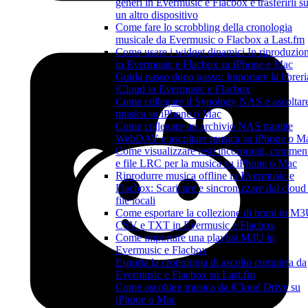
generi in Evermusic e Flacbox e trasferirli s
un altro dispositivo
Come fare lo scrobbling della cronologia
musicale da Evermusic o Flacbox a Last.fm
Come usare i widget dinamici In riproduzio
in Evermusic e Flacbox su iPhone e Mac
Guida passo dopo passo: Importare la libreri
iCloud in Evermusic e Flacbox
Come collegare il Synology NAS e ascoltar
musica su iPhone o Mac
Come collegare un archivio NAS tramite
WebDAV e ascoltare musica su iPhone o M
Come visualizzare testi incorporati, commen
e file LRC per la musica su iPhone o Mac
Riprodurre musica offline in Evermusic e
Flacbox: Scaricare e sincronizzare dal cloud 
file locali
Come esportare la collezione di brani in M3
CSV e TXT in Evermusic e Flacbox
Come importare una playlist M3U in
Evermusic e Flacbox
Esporta la cronologia di ascolto completa da
Evermusic e Flacbox su Last.fm
Come ascoltare musica da iCloud Drive su
iPhone o Mac