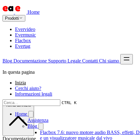
Home
Prodotti
Evervideo
Evermusic
Flacbox
Evertag
Blog
Documentazione
Supporto
Legale
Contatti
Chi siamo
In questa pagina
Inizia
Cerchi aiuto?
Informazioni legali
CTRL K
Torna all'inizio
Home
Assistenza
Blog
Flacbox 7.6: nuovo motore audio BASS, effetti, 
e un visualizzatore musicale dal vivo
Documentazione