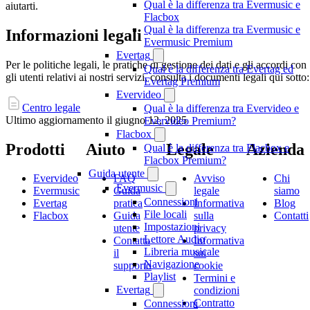
Qual è la differenza tra Evermusic e
aiutarti.
Flacbox
Qual è la differenza tra Evermusic e
Informazioni legali
Evermusic Premium
Evertag
Per le politiche legali, le pratiche di gestione dei dati e gli accordi con
Qual è la differenza tra Evertag ed
gli utenti relativi ai nostri servizi, consulta i documenti legali qui sotto:
Evertag Premium
Evervideo
Centro legale
Qual è la differenza tra Evervideo e
Ultimo aggiornamento il
giugno 12, 2025
Evervideo Premium?
Flacbox
Prodotti
Aiuto
Legale
Azienda
Qual è la differenza tra Flacbox e
Flacbox Premium?
Guida utente
Evervideo
FAQ
Avviso
Chi
Evermusic
Evermusic
Guida
legale
siamo
Connessioni
Evertag
pratica
Informativa
Blog
File locali
Flacbox
Guida
sulla
Contatti
Impostazioni
utente
privacy
Lettore Audio
Contatta
Informativa
Libreria musicale
il
sui
Navigazione
supporto
cookie
Playlist
Termini e
Evertag
condizioni
Contratto
Connessioni