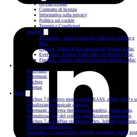
Avviso Legale
Contratto di licenza
Informativa sulla privacy
Politica sui cookie
Termini e Condizioni
Prodotti
Evermusic - Lettore musicale offline per iPhone e
Mac
Evertag - Editor di tag musicali per iPhone e Mac
Evervideo - Lettore Video HD per iPhone e Mac
Flacbox - Lettore Audio Hi-Res per iPhone e Mac
Prodotti
Evervideo
Evermusic
Flacbox
Evertag
Blog
Flacbox 7.6: nuovo motore audio BASS, effetti, DSP e 
visualizzatore musicale dal vivo
Evermusic 8.7: vera riproduzione gapless, effetti audio,
normalizzazione del volume, equalizzatore ridisegnato
Flacbox 7.4: CarPlay ricostruito, Plex, Jellyfin, Subsonic
SFTP per audio Hi-Res
Evervideo 1.7: nuovi Plex, Jellyfin, streaming cloud, gest