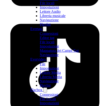
File locali
Impostazioni
Lettore Audio
Libreria musicale
Navigazione
Playlist
Evertag
Connessioni
Editor tag
File locali
Impostazioni
Mappatura dei Campi Tag
Navigazione
Evervideo
File
Impostazioni
Lettore Media
Libreria Media
Navigazione
Playlist
Flacbox
Connessioni
File Locali
Impostazioni