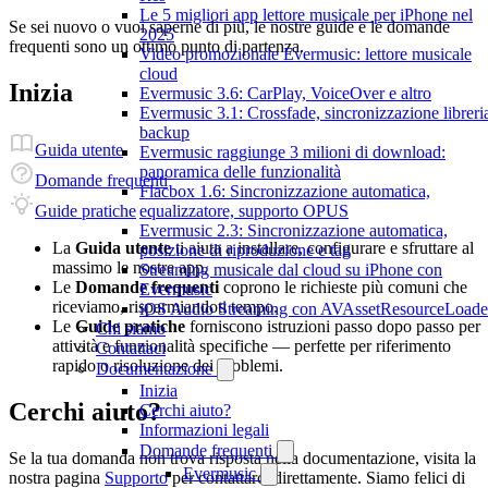
Le 5 migliori app lettore musicale per iPhone nel
Se sei nuovo o vuoi saperne di più, le nostre guide e le domande
2025
frequenti sono un ottimo punto di partenza.
Video promozionale Evermusic: lettore musicale
cloud
Inizia
Evermusic 3.6: CarPlay, VoiceOver e altro
Evermusic 3.1: Crossfade, sincronizzazione libreri
backup
Guida utente
Evermusic raggiunge 3 milioni di download:
panoramica delle funzionalità
Domande frequenti
Flacbox 1.6: Sincronizzazione automatica,
equalizzatore, supporto OPUS
Guide pratiche
Evermusic 2.3: Sincronizzazione automatica,
La
Guida utente
ti aiuta a installare, configurare e sfruttare al
posizione di riproduzione e tag
massimo le nostre app.
Streaming musicale dal cloud su iPhone con
Le
Domande frequenti
coprono le richieste più comuni che
Evermusic
riceviamo, risparmiandoti tempo.
iOS Audio Streaming con AVAssetResourceLoade
Le
Guide pratiche
forniscono istruzioni passo dopo passo per
Chi siamo
attività e funzionalità specifiche — perfette per riferimento
Contattaci
rapido o risoluzione dei problemi.
Documentazione
Inizia
Cerchi aiuto?
Cerchi aiuto?
Informazioni legali
Domande frequenti
Se la tua domanda non trova risposta nella documentazione, visita la
Evermusic
nostra pagina
Supporto
per contattarci direttamente. Siamo felici di