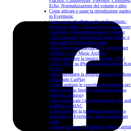
Flacbox: Compressore, Freeverb, Crossfeed
Echo, Normalizzazione del volume e altro
Come attivare e usare la riproduzione gaples
in Evermusic
Come usare gli effetti audio in Evermusic:
Riverbero, Delay, Distorsione, Compressore
Crossfeed e Normalizzazione del volume
Come esportare le playlist di Apple Music e
riprodurle in Evermusic su Mac
Come creare una playlist M3U per Internet
Archive o Live Music Archive
Come riprodurre la musica da Mac / PC /
Linux / NAS su iPhone usando il server Ko
DLNA
Come riprodurre la propria musica su iPhon
utilizzando CarPlay
Come cambiare le copertine degli album per 
tracce locali su Spotify: guida passo passo
(mobile e desktop)
Come modificare i testi dei brani per file aud
su iPhone o MAC
Come trasferire la tua libreria musicale tra
dispositivi in Evermusic: guida passo dopo
passo
Come archiviare (ZIP) playlist, album, artisti