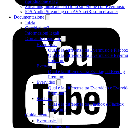
riproduzione e tag
Streaming musicale dal cloud su iPhone con Evermusic
iOS Audio Streaming con AVAssetResourceLoader
Documentazione
Inizia
Cerchi aiuto?
Informazioni legali
Domande frequenti
Evermusic
Qual è la differenza tra Evermusic e Flacbo
Qual è la differenza tra Evermusic e Evermu
Premium
Evertag
Qual è la differenza tra Evertag ed Evertag
Premium
Evervideo
Qual è la differenza tra Evervideo e Evervi
Premium?
Flacbox
Qual è la differenza tra Flacbox e Flacbox
Premium?
Guida utente
Evermusic
Connessioni