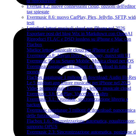
di riproduzione
Evertag 4.2: nuove connessioni cloud, opzioni dell'editor
tag spiegate
Evermusic 8.6: nuovo CarPlay, Plex, Jellyfin, SFTP, wid
testi
I migliori lettori musicali cloud per iPhone nel 2026
Esportare post del blog Wix in Markdown con OpenAI
Riproduci FLAC e DSD lossless su iPhone e Mac con
Flacbox
Miglior lettore musicale cloud per iPhone e iPad
Evermusic 6.8: Aliyun Drive, Synology, nuovi stili UI
Evermusic Pro su Setapp Mobile: Musica cloud per iOS
Evermusic raggiunge 11 milioni di download in tutto il
mondo
Flacbox raggiunge 1 milione di download: Audio Hi-Res
Le 5 migliori app lettore musicale per iPhone nel 2025
Video promozionale Evermusic: lettore musicale cloud
Evermusic 3.6: CarPlay, VoiceOver e altro
Evermusic 3.1: Crossfade, sincronizzazione libreria e
backup
Evermusic raggiunge 3 milioni di download: panoramica
delle funzionalità
Flacbox 1.6: Sincronizzazione automatica, equalizzatore,
supporto OPUS
Evermusic 2.3: Sincronizzazione automatica, posizione d