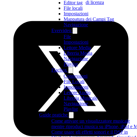
di licenza
Editor tag
File locali
Impostazioni
Mappatura dei Campi Tag
Navigazione
Evervideo
File
Impostazioni
Lettore Media
Libreria Media
Navigazione
Playlist
Flacbox
Connessioni
File Locali
Impostazioni
Lettore Audio
Libreria Musicale
Navigazione
Playlist
Guide pratiche
Come attivare un visualizzatore musicale
mentre riproduci musica su iPhone, iPad e 
Come usare gli effetti sonori e il DSP in