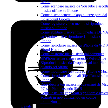
Evertag
Come scaricare musica da YouTube e ascolt
musica offline su iPhone
Come disconnettere un'app di terze parti dal
tuo account Google
Come registrare video mentre si riproduce
musica su iPhone
Come abilitare il server multimediale DLN
su Windows 10 e riprodurre la musica su
iPhone
Come riprodurre musica su iPhone da WD
Cloud Home
Come trasferire file musicali dal computer
all'iPhone senza iTunes usando WiFi-Drive
Riproduci musica da Dropbox sul tuo iPhon
quando sei offline
Come modificare i tag ID3 su iPhone e Mac
Come riprodurre file locali (file iTunes) sul 
iPhone
Riproduci la tua musica in streaming da Mac
PC su iPhone usando SMB
Come installare l'app dall'App Store o attiva
acquisti in-app utilizzando un codice
promozionale
Legale