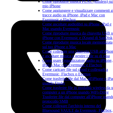
Come riprodurre musica FLAC (lossless) su
mio iPhone
Come aggiungere e visualizzare commenti al
tracce audio su iPhone, iPad e Mac con
Evermusic e Flacbox
Come ascoltare audiolibri su iPhone, iPad e
Mac usando Evermusic
Come riprodurre musica da chiavetta USB s
iPhone con Evermusic e iXpand di SanDisk
Come riprodurre musica locale memorizzata
sul tuo iPhone o Mac
Come collegare una chiavetta USB all'iPho
e ascoltare musica o gestire i file su di essa
Come usare l'equalizzatore audio su iPhone,
iPad o Mac con Evermusic e Flacbox
Come caricare file sul cloud e collegarli a
Evermusic, Flacbox o Evertag
Come trasferire file dal Mac all'iPhone o iPa
usando Finder
Come trasferire file in modalità wireless da 
computer a un iPhone usando WiFi-Drive
Trasferire file dal computer all'iPhone usando
protocollo SMB
Come collegare l'archivio interno del
Bluesound VAULT da Evermusic, Flacbox,