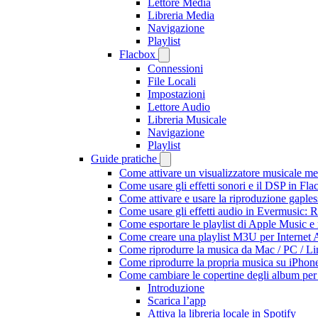
Lettore Media
Libreria Media
Navigazione
Playlist
Flacbox
Connessioni
File Locali
Impostazioni
Lettore Audio
Libreria Musicale
Navigazione
Playlist
Guide pratiche
Come attivare un visualizzatore musicale me
Come usare gli effetti sonori e il DSP in F
Come attivare e usare la riproduzione gaple
Come usare gli effetti audio in Evermusic:
Come esportare le playlist di Apple Music e
Come creare una playlist M3U per Internet 
Come riprodurre la musica da Mac / PC / 
Come riprodurre la propria musica su iPhon
Come cambiare le copertine degli album per l
Introduzione
Scarica l’app
Attiva la libreria locale in Spotify