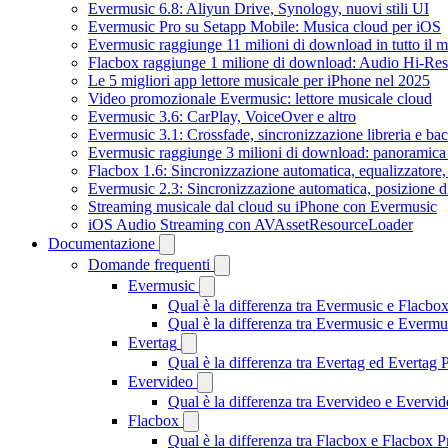
Evermusic 6.8: Aliyun Drive, Synology, nuovi stili UI
Evermusic Pro su Setapp Mobile: Musica cloud per iOS
Evermusic raggiunge 11 milioni di download in tutto il 
Flacbox raggiunge 1 milione di download: Audio Hi-Res
Le 5 migliori app lettore musicale per iPhone nel 2025
Video promozionale Evermusic: lettore musicale cloud
Evermusic 3.6: CarPlay, VoiceOver e altro
Evermusic 3.1: Crossfade, sincronizzazione libreria e ba
Evermusic raggiunge 3 milioni di download: panoramica d
Flacbox 1.6: Sincronizzazione automatica, equalizzator
Evermusic 2.3: Sincronizzazione automatica, posizione di
Streaming musicale dal cloud su iPhone con Evermusic
iOS Audio Streaming con AVAssetResourceLoader
Documentazione
Domande frequenti
Evermusic
Qual è la differenza tra Evermusic e Flacbo
Qual è la differenza tra Evermusic e Everm
Evertag
Qual è la differenza tra Evertag ed Evertag
Evervideo
Qual è la differenza tra Evervideo e Everv
Flacbox
Qual è la differenza tra Flacbox e Flacbox