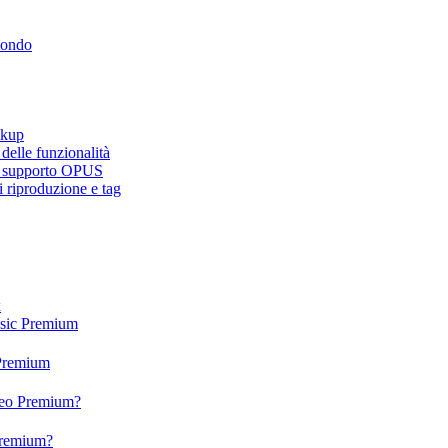
mondo
ckup
elle funzionalità
e, supporto OPUS
 riproduzione e tag
x
usic Premium
 Premium
ideo Premium?
 Premium?