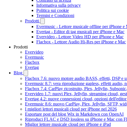
Contratto di licenza
Informativa sulla privacy
Politica sui cookie
Termini e Condizioni
Prodotti
Evermusic - Lettore musicale offline per iPhone e
Evertag - Editor di tag musicali per iPhone e Mac
Evervideo - Lettore Video HD per iPhone e Mac
Flacbox - Lettore Audio Hi-Res per iPhone e Mac
Prodotti
Evervideo
Evermusic
Flacbox
Evertag
Blog
Flacbox 7.6: nuovo motore audio BASS, effetti, DSP e un
Evermusic 8.7: vera riproduzione gapless, effetti audio, 
Flacbox 7.4: CarPlay ricostruito, Plex, Jellyfin, Subson
Evervideo 1.7: nuovi Plex, Jellyfin, streaming cloud, gest
Evertag 4.2: nuove connessioni cloud, opzioni dell'editor 
Evermusic 8.6: nuovo CarPlay, Plex, Jellyfin, SFTP, widg
I migliori lettori musicali cloud per iPhone nel 2026
Esportare post del blog Wix in Markdown con OpenAI
Riproduci FLAC e DSD lossless su iPhone e Mac con F
Miglior lettore musicale cloud per iPhone e iPad