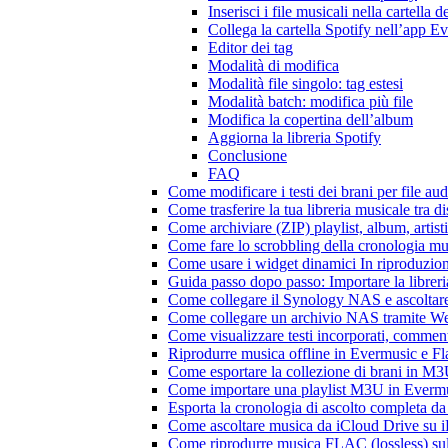
Inserisci i file musicali nella cartella d
Collega la cartella Spotify nell’app E
Editor dei tag
Modalità di modifica
Modalità file singolo: tag estesi
Modalità batch: modifica più file
Modifica la copertina dell’album
Aggiorna la libreria Spotify
Conclusione
FAQ
Come modificare i testi dei brani per file 
Come trasferire la tua libreria musicale tra 
Come archiviare (ZIP) playlist, album, artisti
Come fare lo scrobbling della cronologia m
Come usare i widget dinamici In riproduzio
Guida passo dopo passo: Importare la librer
Come collegare il Synology NAS e ascoltar
Come collegare un archivio NAS tramite W
Come visualizzare testi incorporati, commen
Riprodurre musica offline in Evermusic e Flac
Come esportare la collezione di brani in 
Come importare una playlist M3U in Everm
Esporta la cronologia di ascolto completa d
Come ascoltare musica da iCloud Drive su 
Come riprodurre musica FLAC (lossless) su