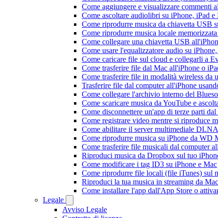
Come aggiungere e visualizzare commenti al
Come ascoltare audiolibri su iPhone, iPad 
Come riprodurre musica da chiavetta USB 
Come riprodurre musica locale memorizzata
Come collegare una chiavetta USB all'iPhone e
Come usare l'equalizzatore audio su iPhone
Come caricare file sul cloud e collegarli a 
Come trasferire file dal Mac all'iPhone o iP
Come trasferire file in modalità wireless d
Trasferire file dal computer all'iPhone usan
Come collegare l'archivio interno del Blu
Come scaricare musica da YouTube e ascolta
Come disconnettere un'app di terze parti da
Come registrare video mentre si riproduce 
Come abilitare il server multimediale DLNA
Come riprodurre musica su iPhone da WD
Come trasferire file musicali dal computer 
Riproduci musica da Dropbox sul tuo iPhone
Come modificare i tag ID3 su iPhone e Mac
Come riprodurre file locali (file iTunes) sul
Riproduci la tua musica in streaming da M
Come installare l'app dall'App Store o attiv
Legale
Avviso Legale