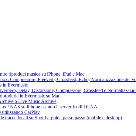
ntre riproduci musica su iPhone, iPad e Mac
lacbox: Compressore, Freeverb, Crossfeed, Echo, Normalizzazione del vo
ss in Evermusic
 Riverbero, Delay, Distorsione, Compressore, Crossfeed e Normalizzazi
 riprodurle in Evermusic su Mac
Archive o Live Music Archive
Linux / NAS su iPhone usando il server Kodi DLNA
e utilizzando CarPlay
e tracce locali su Spotify: guida passo passo (mobile e desktop)