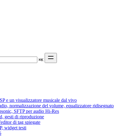
⌘
K
P e un visualizzatore musicale dal vivo
audio, normalizzazione del volume, equalizzatore ridisegnato
Subsonic, SFTP per audio Hi-Res
d, gesti di riproduzione
editor di tag spiegate
, widget testi
6