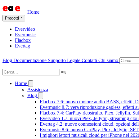
Home
Prodotti
Evervideo
Evermusic
Flacbox
Evertag
Blog
Documentazione
Supporto
Legale
Contatti
Chi siamo
⌘
K
Home
Assistenza
Blog
Flacbox 7.6: nuovo motore audio BASS, effetti, DS
Evermusic 8.7: vera riproduzione gapless, effetti 
Flacbox 7.4: CarPlay ricostruito, Plex, Jellyfin, 
Evervideo 1.7: nuovi Plex, Jellyfin, streaming clou
Evertag 4.2: nuove connessioni cloud, opzioni dell'
Evermusic 8.6: nuovo CarPlay, Plex, Jellyfin, SFTP
I migliori lettori musicali cloud per iPhone nel 202