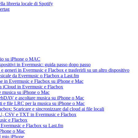
ella libreria locale di Spotify
vertag
audio su iPhone o MAC
dispositivi in Evermusic: guida passo dopo passo
 e generi in Evermusic e Flacbox e trasferirli su un altro dispositivo
usicale da Evermusic o Flacbox a Last.fm
ne in Evermusic e Flacbox su iPhone e Mac
ia iCloud in Evermusic e Flacbox
e musica su iPhone o Mac
ebDAV e ascoltare musica su iPhone o Mac
ti e file LRC per la musica su iPhone o Mac
box: Scaricare e sincronizzare dal cloud ai file locali
M3U, CSV e TXT in Evermusic e Flacbox
usic e Flacbox
a Evermusic e Flacbox su Last.fm
iPhone o Mac
l mio iPhone