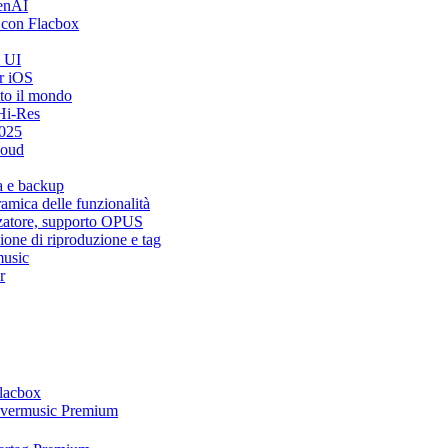
penAI
 con Flacbox
i UI
r iOS
tto il mondo
Hi-Res
2025
loud
a e backup
mica delle funzionalità
zzatore, supporto OPUS
ione di riproduzione e tag
music
r
Flacbox
 Evermusic Premium