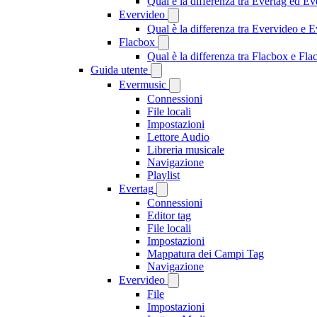
Qual è la differenza tra Evertag ed E
Evervideo
Qual è la differenza tra Evervideo e
Flacbox
Qual è la differenza tra Flacbox e F
Guida utente
Evermusic
Connessioni
File locali
Impostazioni
Lettore Audio
Libreria musicale
Navigazione
Playlist
Evertag
Connessioni
Editor tag
File locali
Impostazioni
Mappatura dei Campi Tag
Navigazione
Evervideo
File
Impostazioni