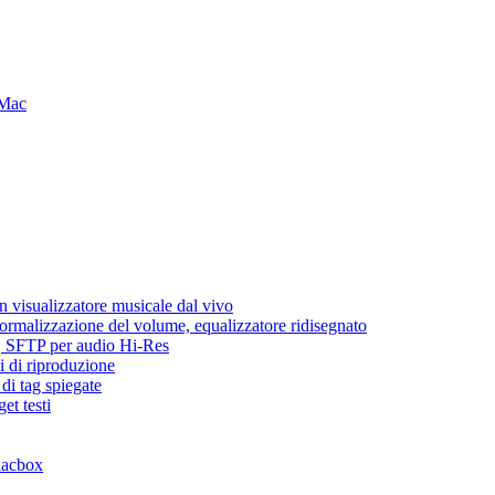
 Mac
 visualizzatore musicale dal vivo
normalizzazione del volume, equalizzatore ridisegnato
ic, SFTP per audio Hi-Res
i di riproduzione
di tag spiegate
et testi
lacbox