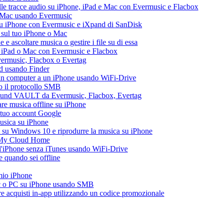
le tracce audio su iPhone, iPad e Mac con Evermusic e Flacbox
e Mac usando Evermusic
su iPhone con Evermusic e iXpand di SanDisk
 sul tuo iPhone o Mac
 ascoltare musica o gestire i file su di essa
, iPad o Mac con Evermusic e Flacbox
Evermusic, Flacbox o Evertag
ad usando Finder
a un computer a un iPhone usando WiFi-Drive
do il protocollo SMB
esound VAULT da Evermusic, Flacbox, Evertag
re musica offline su iPhone
l tuo account Google
musica su iPhone
 su Windows 10 e riprodurre la musica su iPhone
 My Cloud Home
all'iPhone senza iTunes usando WiFi-Drive
 quando sei offline
 mio iPhone
ac o PC su iPhone usando SMB
are acquisti in-app utilizzando un codice promozionale