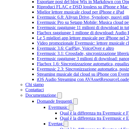
Esportare post del blog Wix in Markdown con O
Riproduci FLAC e DSD lossless su iPhone e Mac
Miglior lettore musicale cloud per iPhone e iPad
Evermusic 6.8: Aliyun Drive, Synology, nuovi stil
Evermusic Pro su Setapp Mobile: Musica cloud pe
Evermusic raggiunge 11 milioni di download in tu
Flacbox raggiunge 1 milione di download: Audio 
Le 5 migliori app lettore musicale per iPhone nel 
Video promozionale Evermusic: lettore musicale c
Evermusic 3.6: CarPlay, VoiceOver e altro
Evermusic 3.1: Crossfade, sincronizzazione libreri
Evermusic raggiunge 3 milioni di download: panora
Flacbox 1.6: Sincronizzazione automatica, equali
Evermusic 2.3: Sincronizzazione automatica, posiz
Streaming musicale dal cloud su iPhone con Ever
iOS Audio Streaming con AVAssetResourceLoade
Chi siamo
Contattaci
Documentazione
Domande frequenti
Evermusic
Qual è la differenza tra Evermusic e 
Qual è la differenza tra Evermusic e
Evertag