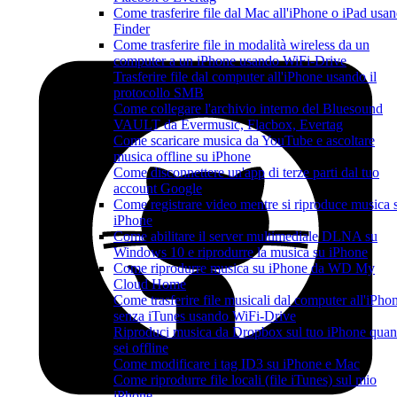
Come trasferire file dal Mac all'iPhone o iPad usa
Finder
Come trasferire file in modalità wireless da un
computer a un iPhone usando WiFi-Drive
Trasferire file dal computer all'iPhone usando il
protocollo SMB
Come collegare l'archivio interno del Bluesound
VAULT da Evermusic, Flacbox, Evertag
Come scaricare musica da YouTube e ascoltare
musica offline su iPhone
Come disconnettere un'app di terze parti dal tuo
account Google
Come registrare video mentre si riproduce musica 
iPhone
Come abilitare il server multimediale DLNA su
Windows 10 e riprodurre la musica su iPhone
Come riprodurre musica su iPhone da WD My
Cloud Home
Come trasferire file musicali dal computer all'iPho
senza iTunes usando WiFi-Drive
Riproduci musica da Dropbox sul tuo iPhone qua
sei offline
Come modificare i tag ID3 su iPhone e Mac
Come riprodurre file locali (file iTunes) sul mio
iPhone