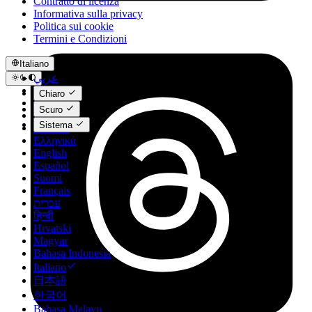
Contratto di licenza
Informativa sulla privacy
Politica sui cookie
Termini e Condizioni
Italiano
عربي
Català
Chiaro
Čeština
Scuro
Dansk
Sistema
Deutsch
Ελληνικά
English
Español
Suomi
Français
עברית
हिन्दी
Hrvatski
Magyar
Bahasa Indonesia
Italiano
日本語
한국어
Bahasa Melayu