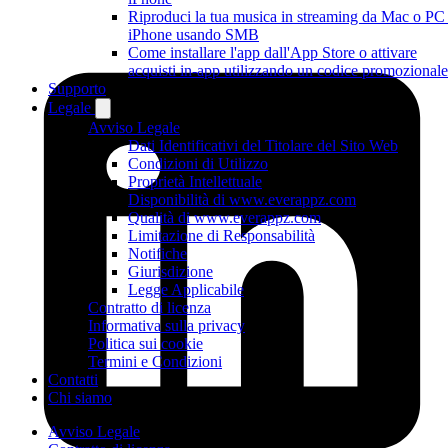
Riproduci la tua musica in streaming da Mac o PC
iPhone usando SMB
Come installare l'app dall'App Store o attivare
acquisti in-app utilizzando un codice promozionale
Supporto
Legale
Avviso Legale
Dati Identificativi del Titolare del Sito Web
Condizioni di Utilizzo
Proprietà Intellettuale
Disponibilità di www.everappz.com
Qualità di www.everappz.com
Limitazione di Responsabilità
Notifiche
Giurisdizione
Legge Applicabile
Contratto di licenza
Informativa sulla privacy
Politica sui cookie
Termini e Condizioni
Contatti
Chi siamo
Avviso Legale