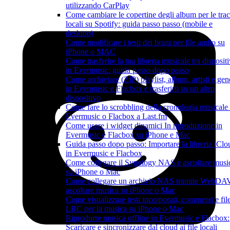
utilizzando CarPlay
Come cambiare le copertine degli album per le tra
locali su Spotify: guida passo passo (mobile e
desktop)
Come modificare i testi dei brani per file audio su
iPhone o MAC
Come trasferire la tua libreria musicale tra dispositi
in Evermusic: guida passo dopo passo
Come archiviare (ZIP) playlist, album, artisti e gen
in Evermusic e Flacbox e trasferirli su un altro
dispositivo
Come fare lo scrobbling della cronologia musicale
Evermusic o Flacbox a Last.fm
Come usare i widget dinamici In riproduzione in
Evermusic e Flacbox su iPhone e Mac
Guida passo dopo passo: Importare la libreria iClo
in Evermusic e Flacbox
Come collegare il Synology NAS e ascoltare musi
su iPhone o Mac
Come collegare un archivio NAS tramite WebDA
ascoltare musica su iPhone o Mac
Come visualizzare testi incorporati, commenti e fil
LRC per la musica su iPhone o Mac
Riprodurre musica offline in Evermusic e Flacbox:
Scaricare e sincronizzare dal cloud ai file locali