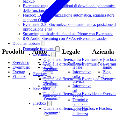
backup
Evermusic raggiunge 3 milioni di download: panoramica
delle funzionalità
Flacbox 1.6: Sincronizzazione automatica, equalizzatore,
supporto OPUS
Evermusic 2.3: Sincronizzazione automatica, posizione d
riproduzione e tag
Streaming musicale dal cloud su iPhone con Evermusic
iOS Audio Streaming con AVAssetResourceLoader
Documentazione
Domande frequenti
Prodotti
Aiuto
Legale
Azienda
Evermusic
Qual è la differenza tra Evermusic e Flacbo
Evervideo
FAQ
Avviso
Chi
Qual è la differenza tra Evermusic e Evermu
Evermusic
Guida
legale
siamo
Premium
Evertag
pratica
Informativa
Blog
Evertag
Flacbox
Guida
sulla
Contatti
Qual è la differenza tra Evertag ed Evertag
utente
privacy
Premium
Contatta
Informativa
Evervideo
il
sui
Qual è la differenza tra Evervideo e Evervi
supporto
cookie
Premium?
Termini e
Flacbox
condizioni
Qual è la differenza tra Flacbox e Flacbox
Contratto
Premium?
di licenza