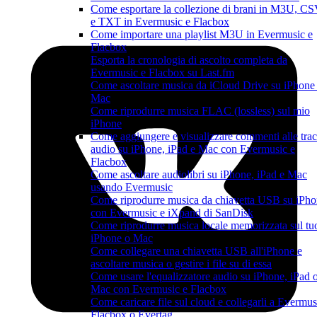
Come esportare la collezione di brani in M3U, C
e TXT in Evermusic e Flacbox
Come importare una playlist M3U in Evermusic e
Flacbox
Esporta la cronologia di ascolto completa da
Evermusic e Flacbox su Last.fm
Come ascoltare musica da iCloud Drive su iPhone
Mac
Come riprodurre musica FLAC (lossless) sul mio
iPhone
Come aggiungere e visualizzare commenti alle tra
audio su iPhone, iPad e Mac con Evermusic e
Flacbox
Come ascoltare audiolibri su iPhone, iPad e Mac
usando Evermusic
Come riprodurre musica da chiavetta USB su iPh
con Evermusic e iXpand di SanDisk
Come riprodurre musica locale memorizzata sul tu
iPhone o Mac
Come collegare una chiavetta USB all'iPhone e
ascoltare musica o gestire i file su di essa
Come usare l'equalizzatore audio su iPhone, iPad 
Mac con Evermusic e Flacbox
Come caricare file sul cloud e collegarli a Evermus
Flacbox o Evertag