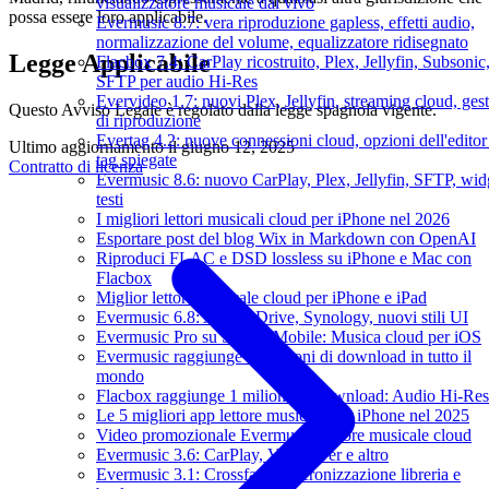
visualizzatore musicale dal vivo
possa essere loro applicabile.
Evermusic 8.7: vera riproduzione gapless, effetti audio,
normalizzazione del volume, equalizzatore ridisegnato
Legge Applicabile
Flacbox 7.4: CarPlay ricostruito, Plex, Jellyfin, Subsonic
SFTP per audio Hi-Res
Evervideo 1.7: nuovi Plex, Jellyfin, streaming cloud, gest
Questo Avviso Legale è regolato dalla legge spagnola vigente.
di riproduzione
Evertag 4.2: nuove connessioni cloud, opzioni dell'editor
Ultimo aggiornamento il
giugno 12, 2025
tag spiegate
Contratto di licenza
Evermusic 8.6: nuovo CarPlay, Plex, Jellyfin, SFTP, wid
testi
I migliori lettori musicali cloud per iPhone nel 2026
Esportare post del blog Wix in Markdown con OpenAI
Riproduci FLAC e DSD lossless su iPhone e Mac con
Flacbox
Miglior lettore musicale cloud per iPhone e iPad
Evermusic 6.8: Aliyun Drive, Synology, nuovi stili UI
Evermusic Pro su Setapp Mobile: Musica cloud per iOS
Evermusic raggiunge 11 milioni di download in tutto il
mondo
Flacbox raggiunge 1 milione di download: Audio Hi-Res
Le 5 migliori app lettore musicale per iPhone nel 2025
Video promozionale Evermusic: lettore musicale cloud
Evermusic 3.6: CarPlay, VoiceOver e altro
Evermusic 3.1: Crossfade, sincronizzazione libreria e