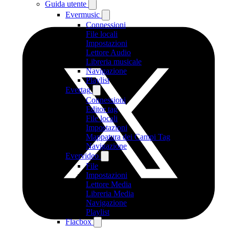
Guida utente
Evermusic
Connessioni
File locali
Impostazioni
Lettore Audio
Libreria musicale
Navigazione
Playlist
Evertag
Connessioni
Editor tag
File locali
Impostazioni
Mappatura dei Campi Tag
Navigazione
Evervideo
File
Impostazioni
Lettore Media
Libreria Media
Navigazione
Playlist
Flacbox