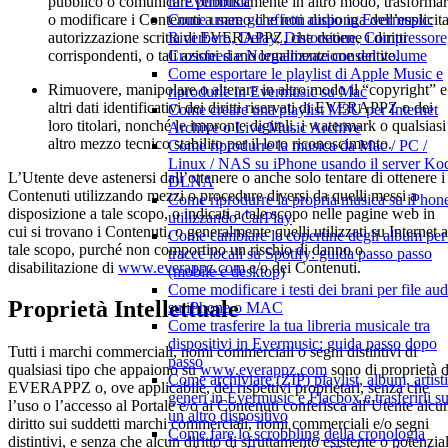
pubblico o comunicare pubblicamente in altro modo, trasforma
in Evermusic
o modificare i Contenuti a meno che non disponga dell’esplicit
Come usare gli effetti audio in Evermusic:
autorizzazione scritta di EVERAPPZ, che detiene i diritti
Riverbero, Delay, Distorsione, Compressore
corrispondenti, o tali azioni siano legalmente consentite.
Crossfeed e Normalizzazione del volume
Come esportare le playlist di Apple Music e
Rimuovere, manipolare o alterare in altro modo il “copyright” e
riprodurle in Evermusic su Mac
altri dati identificativi dei diritti riservati di EVERAPPZ o dei
Come creare una playlist M3U per Internet
loro titolari, nonché le impronte digitali, i watermark o qualsiasi
Archive o Live Music Archive
altro mezzo tecnico stabilito per il loro riconoscimento.
Come riprodurre la musica da Mac / PC /
Linux / NAS su iPhone usando il server Ko
L’Utente deve astenersi dall’ottenere o anche solo tentare di ottenere i
DLNA
Contenuti utilizzando mezzi o procedure diversi da quelli messi a
Come riprodurre la propria musica su iPhon
disposizione a tale scopo, o indicati a tale scopo nelle pagine web in
utilizzando CarPlay
cui si trovano i Contenuti, o generalmente quelli utilizzati su Internet a
Come cambiare le copertine degli album per 
tale scopo, purché non comportino un rischio di danno o
tracce locali su Spotify: guida passo passo
disabilitazione di
www.everappz.com
e/o dei Contenuti.
(mobile e desktop)
Come modificare i testi dei brani per file aud
Proprietà Intellettuale
su iPhone o MAC
Come trasferire la tua libreria musicale tra
dispositivi in Evermusic: guida passo dopo
Tutti i marchi commerciali, nomi commerciali o segni distintivi di
passo
qualsiasi tipo che appaiono su
www.everappz.com
sono di proprietà d
Come archiviare (ZIP) playlist, album, artisti
EVERAPPZ o, ove applicabile, dei rispettivi proprietari, senza che
generi in Evermusic e Flacbox e trasferirli s
l’uso o l’accesso al Portale e/o ai Contenuti conferisca all’Utente alcu
un altro dispositivo
diritto sui suddetti marchi commerciali, nomi commerciali e/o segni
Come fare lo scrobbling della cronologia
distintivi, e senza che alcun diritto di sfruttamento esistente o potenzia