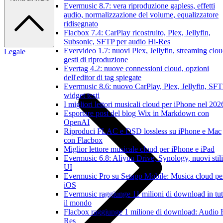
Evermusic 8.7: vera riproduzione gapless, effetti
audio, normalizzazione del volume, equalizzatore
ridisegnato
Flacbox 7.4: CarPlay ricostruito, Plex, Jellyfin,
Subsonic, SFTP per audio Hi-Res
Evervideo 1.7: nuovi Plex, Jellyfin, streaming clou
Legale
gesti di riproduzione
Evertag 4.2: nuove connessioni cloud, opzioni
dell'editor di tag spiegate
Evermusic 8.6: nuovo CarPlay, Plex, Jellyfin, SFT
widget testi
I migliori lettori musicali cloud per iPhone nel 202
Esportare post del blog Wix in Markdown con
OpenAI
Riproduci FLAC e DSD lossless su iPhone e Mac
con Flacbox
Miglior lettore musicale cloud per iPhone e iPad
Evermusic 6.8: Aliyun Drive, Synology, nuovi stili
UI
Evermusic Pro su Setapp Mobile: Musica cloud pe
iOS
Evermusic raggiunge 11 milioni di download in tut
il mondo
Flacbox raggiunge 1 milione di download: Audio 
Res