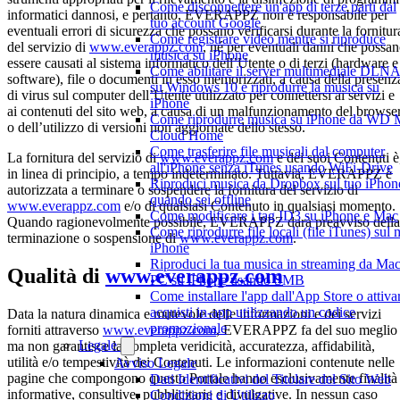
Come disconnettere un'app di terze parti dal
informatici dannosi, e pertanto, EVERAPPZ non è responsabile per
tuo account Google
eventuali errori di sicurezza che possano verificarsi durante la fornitur
Come registrare video mentre si riproduce
del servizio di
www.everappz.com
, né per eventuali danni che possa
musica su iPhone
essere causati al sistema informatico dell’Utente o di terzi (hardware e
Come abilitare il server multimediale DLN
software), file o documenti in esso memorizzati, a causa della presenz
su Windows 10 e riprodurre la musica su
di virus sul computer dell’Utente utilizzato per connettersi ai servizi e
iPhone
ai contenuti del sito web, a causa di un malfunzionamento del browse
Come riprodurre musica su iPhone da WD
o dell’utilizzo di versioni non aggiornate dello stesso.
Cloud Home
Come trasferire file musicali dal computer
La fornitura del servizio di
www.everappz.com
e dei suoi Contenuti è
all'iPhone senza iTunes usando WiFi-Drive
in linea di principio, a tempo indeterminato. Tuttavia, EVERAPPZ è
Riproduci musica da Dropbox sul tuo iPhon
autorizzata a terminare o sospendere la fornitura del servizio di
quando sei offline
www.everappz.com
e/o di qualsiasi Contenuto in qualsiasi momento.
Come modificare i tag ID3 su iPhone e Mac
Quando ragionevolmente possibile, EVERAPPZ darà preavviso della
Come riprodurre file locali (file iTunes) sul 
terminazione o sospensione di
www.everappz.com
.
iPhone
Riproduci la tua musica in streaming da Mac
Qualità di
www.everappz.com
PC su iPhone usando SMB
Come installare l'app dall'App Store o attiva
acquisti in-app utilizzando un codice
Data la natura dinamica e mutevole delle informazioni e dei servizi
promozionale
forniti attraverso
www.everappz.com
, EVERAPPZ fa del suo meglio
Legale
ma non garantisce la completa veridicità, accuratezza, affidabilità,
utilità e/o tempestività dei Contenuti. Le informazioni contenute nelle
Avviso Legale
pagine che compongono questo Portale hanno esclusivamente finalità
Dati Identificativi del Titolare del Sito Web
informative, consultive, pubblicitarie e divulgative. In nessun caso
Condizioni di Utilizzo