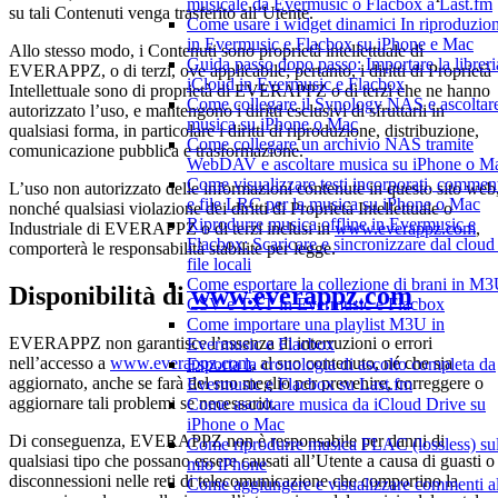
musicale da Evermusic o Flacbox a Last.fm
su tali Contenuti venga trasferito all’Utente.
Come usare i widget dinamici In riproduzio
in Evermusic e Flacbox su iPhone e Mac
Allo stesso modo, i Contenuti sono proprietà intellettuale di
Guida passo dopo passo: Importare la libreri
EVERAPPZ, o di terzi, ove applicabile; pertanto, i diritti di Proprietà
iCloud in Evermusic e Flacbox
Intellettuale sono di proprietà di EVERAPPZ o di terzi che ne hanno
Come collegare il Synology NAS e ascoltar
autorizzato l’uso, e mantengono i diritti esclusivi di sfruttarli in
musica su iPhone o Mac
qualsiasi forma, in particolare i diritti di riproduzione, distribuzione,
Come collegare un archivio NAS tramite
comunicazione pubblica e trasformazione.
WebDAV e ascoltare musica su iPhone o M
Come visualizzare testi incorporati, commen
L’uso non autorizzato delle informazioni contenute in questo sito web
e file LRC per la musica su iPhone o Mac
nonché qualsiasi violazione dei diritti di Proprietà Intellettuale o
Riprodurre musica offline in Evermusic e
Industriale di EVERAPPZ o di terzi inclusi in
www.everappz.com
,
Flacbox: Scaricare e sincronizzare dal cloud 
comporterà le responsabilità stabilite per legge.
file locali
Come esportare la collezione di brani in M3
Disponibilità di
www.everappz.com
CSV e TXT in Evermusic e Flacbox
Come importare una playlist M3U in
EVERAPPZ non garantisce l’assenza di interruzioni o errori
Evermusic e Flacbox
nell’accesso a
www.everappz.com
, al suo contenuto, né che sia
Esporta la cronologia di ascolto completa da
aggiornato, anche se farà del suo meglio per prevenire, correggere o
Evermusic e Flacbox su Last.fm
aggiornare tali problemi se necessario.
Come ascoltare musica da iCloud Drive su
iPhone o Mac
Di conseguenza, EVERAPPZ non è responsabile per danni di
Come riprodurre musica FLAC (lossless) su
qualsiasi tipo che possano essere causati all’Utente a causa di guasti o
mio iPhone
disconnessioni nelle reti di telecomunicazione che comportino la
Come aggiungere e visualizzare commenti al