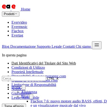
Home
Prodotti
Evervideo
Evermusic
Flacbox
Evertag
Blog
Documentazione
Supporto
Legale
Contatti
Chi siamo
In questa pagina
Dati Identificativi del Titolare del Sito Web
Condizioni di Utilizzo
Proprietà Intellettuale
Disponibilità di www.everappz.com
CTRL K
Qualità di www.everappz.com
Limitazione di Responsabilità
Home
Notifiche
Assistenza
Giurisdizione
Blog
Legge Applicabile
Flacbox 7.6: nuovo motore audio BASS, effetti, 
e un visualizzatore musicale dal vivo
Torna all'inizio