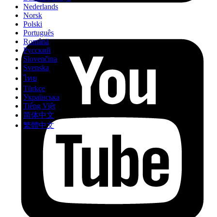
Nederlands
Norsk
Polski
Português
Română
Русский
Slovenčina
Svenska
ไทย
Türkçe
Українська
Tiếng Việt
简体中文
繁體中文