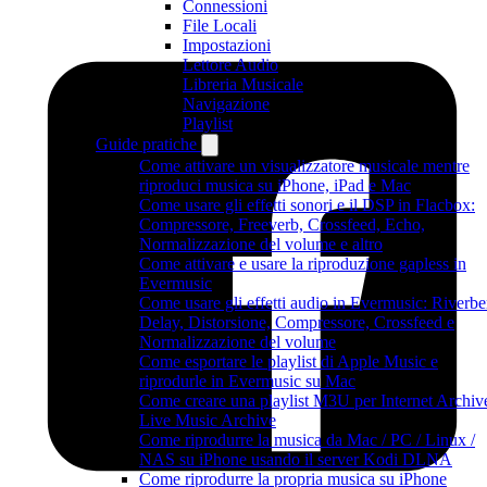
Connessioni
File Locali
Impostazioni
Lettore Audio
Libreria Musicale
Navigazione
Playlist
Guide pratiche
Come attivare un visualizzatore musicale mentre
riproduci musica su iPhone, iPad e Mac
Come usare gli effetti sonori e il DSP in Flacbox:
Compressore, Freeverb, Crossfeed, Echo,
Normalizzazione del volume e altro
Come attivare e usare la riproduzione gapless in
Evermusic
Come usare gli effetti audio in Evermusic: Riverbe
Delay, Distorsione, Compressore, Crossfeed e
Normalizzazione del volume
Come esportare le playlist di Apple Music e
riprodurle in Evermusic su Mac
Come creare una playlist M3U per Internet Archiv
Live Music Archive
Come riprodurre la musica da Mac / PC / Linux /
NAS su iPhone usando il server Kodi DLNA
Come riprodurre la propria musica su iPhone