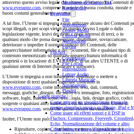
attraverso questo avviso legale che altrove all’interno dei Contenuti di
Mappatura dei Campi Tag
www.everappz.com
, comprese le regole di buona condotta, morale e
Navigazione
buoni costumi generalmente accettati.
Evervideo
File
A tal fine, l’Utente si impegna a non utilizzare alcuno dei Contenuti p
Impostazioni
scopi illegali, o per scopi vietati da questo Avviso Legale o dalla
Lettore Media
legislazione vigente, lesivi dei diritti e degli interessi di terzi, o in
Libreria Media
qualsiasi modo che possa danneggiare, disabilitare, sovraccaricare,
Navigazione
deteriorare o impedire il normale utilizzo dei Contenuti, delle
Playlist
apparecchiature informatiche o dei documenti, file e qualsiasi tipo di
Flacbox
contenuto memorizzato su qualsiasi apparecchiatura informatica di
Connessioni
proprietà o in locazione di EVERAPPZ, di un altro UTENTE o di
File Locali
qualsiasi utente di Internet (hardware e software).
Impostazioni
Lettore Audio
L’Utente si impegna a non trasmettere, distribuire o mettere a
Libreria Musicale
disposizione di terzi qualsiasi materiale contenuto in
Navigazione
www.everappz.com
, come informazioni, testi, dati, contenuti,
Playlist
messaggi, grafiche, disegni, file audio e/o immagine, foto, registrazion
Guide pratiche
software, loghi, marchi, icone, tecnologia, link, design grafico, codici
Come attivare un visualizzatore musicale
sorgente o qualsiasi altro materiale a cui ha accesso come Utente di
mentre riproduci musica su iPhone, iPad e 
www.everappz.com
, senza che questo elenco sia esaustivo.
Come usare gli effetti sonori e il DSP in
Flacbox: Compressore, Freeverb, Crossfeed
Inoltre, l’Utente non può:
Echo, Normalizzazione del volume e altro
Riprodurre, copiare, distribuire, mettere a disposizione del
Come attivare e usare la riproduzione gaples