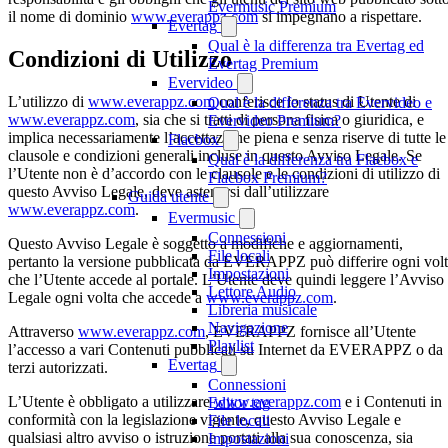
Evermusic Premium
il nome di dominio
www.everappz.com
si impegnano a rispettare.
Evertag
Qual è la differenza tra Evertag ed
Condizioni di Utilizzo
Evertag Premium
Evervideo
L’utilizzo di
www.everappz.com
conferisce lo status di Utente di
Qual è la differenza tra Evervideo e
www.everappz.com
, sia che si tratti di persona fisica o giuridica, e
Evervideo Premium?
implica necessariamente l’accettazione piena e senza riserve di tutte le
Flacbox
clausole e condizioni generali incluse in questo Avviso Legale. Se
Qual è la differenza tra Flacbox e
l’Utente non è d’accordo con le clausole e le condizioni di utilizzo di
Flacbox Premium?
questo Avviso Legale, deve astenersi dall’utilizzare
Guida utente
www.everappz.com
.
Evermusic
Connessioni
Questo Avviso Legale è soggetto a modifiche e aggiornamenti,
File locali
pertanto la versione pubblicata da EVERAPPZ può differire ogni vol
Impostazioni
che l’Utente accede al portale. L’Utente deve quindi leggere l’Avviso
Lettore Audio
Legale ogni volta che accede a
www.everappz.com
.
Libreria musicale
Navigazione
Attraverso
www.everappz.com
, EVERAPPZ fornisce all’Utente
Playlist
l’accesso a vari Contenuti pubblicati su Internet da EVERAPPZ o da
Evertag
terzi autorizzati.
Connessioni
L’Utente è obbligato a utilizzare
www.everappz.com
e i Contenuti in
Editor tag
conformità con la legislazione vigente, questo Avviso Legale e
File locali
qualsiasi altro avviso o istruzione portati alla sua conoscenza, sia
Impostazioni