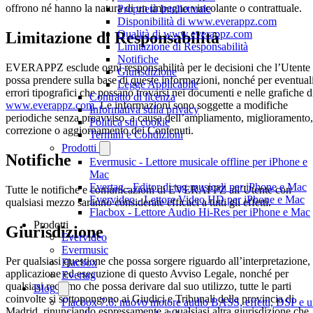
offrono né hanno la natura di un impegno vincolante o contrattuale.
Proprietà Intellettuale
Disponibilità di www.everappz.com
Qualità di www.everappz.com
Limitazione di Responsabilità
Limitazione di Responsabilità
Notifiche
EVERAPPZ esclude ogni responsabilità per le decisioni che l’Utente
Giurisdizione
possa prendere sulla base di queste informazioni, nonché per eventual
Legge Applicabile
errori tipografici che possano trovarsi nei documenti e nelle grafiche d
Contratto di licenza
www.everappz.com
. Le informazioni sono soggette a modifiche
Informativa sulla privacy
periodiche senza preavviso, a causa dell’ampliamento, miglioramento,
Politica sui cookie
correzione o aggiornamento dei Contenuti.
Termini e Condizioni
Prodotti
Notifiche
Evermusic - Lettore musicale offline per iPhone e
Mac
Evertag - Editor di tag musicali per iPhone e Mac
Tutte le notifiche e comunicazioni di EVERAPPZ all’Utente con
Evervideo - Lettore Video HD per iPhone e Mac
qualsiasi mezzo saranno considerate efficaci a tutti gli effetti.
Flacbox - Lettore Audio Hi-Res per iPhone e Mac
Prodotti
Giurisdizione
Evervideo
Evermusic
Per qualsiasi questione che possa sorgere riguardo all’interpretazione,
Flacbox
applicazione ed esecuzione di questo Avviso Legale, nonché per
Evertag
qualsiasi reclamo che possa derivare dal suo utilizzo, tutte le parti
Blog
coinvolte si sottopongono ai Giudici e Tribunali della provincia di
Flacbox 7.6: nuovo motore audio BASS, effetti, DSP e 
Madrid, rinunciando espressamente a qualsiasi altra giurisdizione che