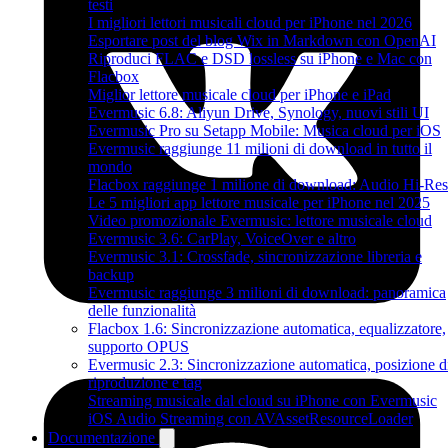
testi
I migliori lettori musicali cloud per iPhone nel 2026
Esportare post del blog Wix in Markdown con OpenAI
Riproduci FLAC e DSD lossless su iPhone e Mac con
Flacbox
Miglior lettore musicale cloud per iPhone e iPad
Evermusic 6.8: Aliyun Drive, Synology, nuovi stili UI
Evermusic Pro su Setapp Mobile: Musica cloud per iOS
Evermusic raggiunge 11 milioni di download in tutto il
mondo
Flacbox raggiunge 1 milione di download: Audio Hi-Res
Le 5 migliori app lettore musicale per iPhone nel 2025
Video promozionale Evermusic: lettore musicale cloud
Evermusic 3.6: CarPlay, VoiceOver e altro
Evermusic 3.1: Crossfade, sincronizzazione libreria e
backup
Evermusic raggiunge 3 milioni di download: panoramica
delle funzionalità
Flacbox 1.6: Sincronizzazione automatica, equalizzatore,
supporto OPUS
Evermusic 2.3: Sincronizzazione automatica, posizione d
riproduzione e tag
Streaming musicale dal cloud su iPhone con Evermusic
iOS Audio Streaming con AVAssetResourceLoader
Documentazione