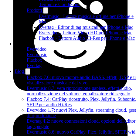
Termini e Condizioni
Prodotti
Evermusic - Lettore musicale offline per iPhone e
Mac
Evertag - Editor di tag musicali per iPhone e Mac
Evervideo - Lettore Video HD per iPhone e Mac
Flacbox - Lettore Audio Hi-Res per iPhone e Mac
Prodotti
Evervideo
Evermusic
Flacbox
Evertag
Blog
Flacbox 7.6: nuovo motore audio BASS, effetti, DSP e 
visualizzatore musicale dal vivo
Evermusic 8.7: vera riproduzione gapless, effetti audio,
normalizzazione del volume, equalizzatore ridisegnato
Flacbox 7.4: CarPlay ricostruito, Plex, Jellyfin, Subsonic
SFTP per audio Hi-Res
Evervideo 1.7: nuovi Plex, Jellyfin, streaming cloud, gest
di riproduzione
Evertag 4.2: nuove connessioni cloud, opzioni dell'editor
tag spiegate
Evermusic 8.6: nuovo CarPlay, Plex, Jellyfin, SFTP, wid