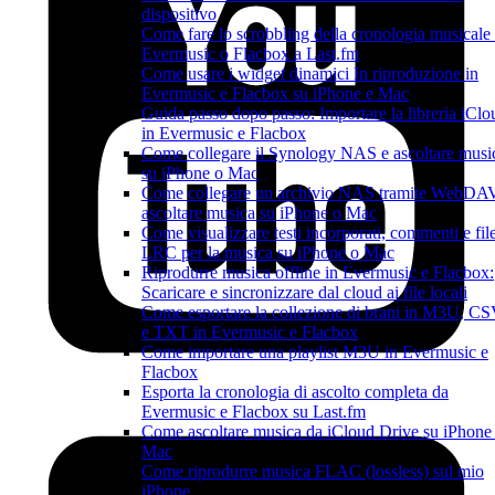
dispositivo
Come fare lo scrobbling della cronologia musicale
Evermusic o Flacbox a Last.fm
Come usare i widget dinamici In riproduzione in
Evermusic e Flacbox su iPhone e Mac
Guida passo dopo passo: Importare la libreria iClo
in Evermusic e Flacbox
Come collegare il Synology NAS e ascoltare musi
su iPhone o Mac
Come collegare un archivio NAS tramite WebDA
ascoltare musica su iPhone o Mac
Come visualizzare testi incorporati, commenti e fil
LRC per la musica su iPhone o Mac
Riprodurre musica offline in Evermusic e Flacbox:
Scaricare e sincronizzare dal cloud ai file locali
Come esportare la collezione di brani in M3U, C
e TXT in Evermusic e Flacbox
Come importare una playlist M3U in Evermusic e
Flacbox
Esporta la cronologia di ascolto completa da
Evermusic e Flacbox su Last.fm
Come ascoltare musica da iCloud Drive su iPhone
Mac
Come riprodurre musica FLAC (lossless) sul mio
iPhone