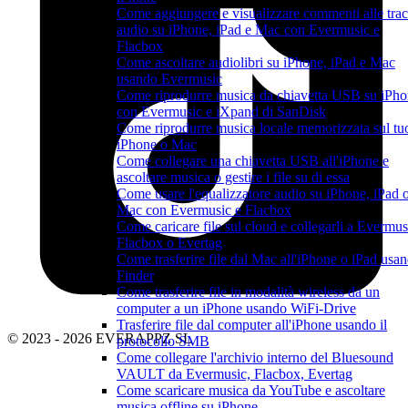
Come aggiungere e visualizzare commenti alle tra
audio su iPhone, iPad e Mac con Evermusic e
Flacbox
Come ascoltare audiolibri su iPhone, iPad e Mac
usando Evermusic
Come riprodurre musica da chiavetta USB su iPh
con Evermusic e iXpand di SanDisk
Come riprodurre musica locale memorizzata sul tu
iPhone o Mac
Come collegare una chiavetta USB all'iPhone e
ascoltare musica o gestire i file su di essa
Come usare l'equalizzatore audio su iPhone, iPad 
Mac con Evermusic e Flacbox
Come caricare file sul cloud e collegarli a Evermus
Flacbox o Evertag
Come trasferire file dal Mac all'iPhone o iPad usa
Finder
Come trasferire file in modalità wireless da un
computer a un iPhone usando WiFi-Drive
Trasferire file dal computer all'iPhone usando il
© 2023 - 2026 EVERAPPZ SL
protocollo SMB
Come collegare l'archivio interno del Bluesound
VAULT da Evermusic, Flacbox, Evertag
Come scaricare musica da YouTube e ascoltare
musica offline su iPhone