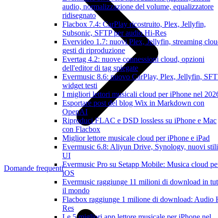
audio, normalizzazione del volume, equalizzatore
ridisegnato
Flacbox 7.4: CarPlay ricostruito, Plex, Jellyfin,
Subsonic, SFTP per audio Hi-Res
Evervideo 1.7: nuovi Plex, Jellyfin, streaming clou
gesti di riproduzione
Evertag 4.2: nuove connessioni cloud, opzioni
dell'editor di tag spiegate
Evermusic 8.6: nuovo CarPlay, Plex, Jellyfin, SFT
widget testi
I migliori lettori musicali cloud per iPhone nel 202
Esportare post del blog Wix in Markdown con
OpenAI
Riproduci FLAC e DSD lossless su iPhone e Mac
con Flacbox
Miglior lettore musicale cloud per iPhone e iPad
Evermusic 6.8: Aliyun Drive, Synology, nuovi stili
UI
Evermusic Pro su Setapp Mobile: Musica cloud pe
Domande frequenti
iOS
Evermusic raggiunge 11 milioni di download in tut
il mondo
Flacbox raggiunge 1 milione di download: Audio 
Res
Le 5 migliori app lettore musicale per iPhone nel