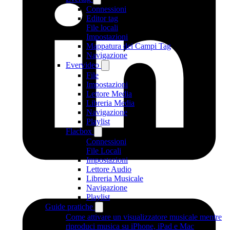
Connessioni
Editor tag
File locali
Impostazioni
Mappatura dei Campi Tag
Navigazione
Evervideo
File
Impostazioni
Lettore Media
Libreria Media
Navigazione
Playlist
Flacbox
Connessioni
File Locali
Impostazioni
Lettore Audio
Libreria Musicale
Navigazione
Playlist
Guide pratiche
Come attivare un visualizzatore musicale mentre
riproduci musica su iPhone, iPad e Mac