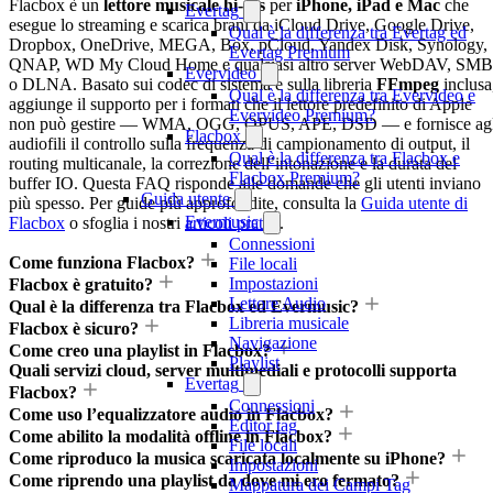
Flacbox è un
lettore musicale hi-res
per
iPhone, iPad e Mac
che
Evertag
esegue lo streaming e scarica brani da iCloud Drive, Google Drive,
Qual è la differenza tra Evertag ed
Dropbox, OneDrive, MEGA, Box, pCloud, Yandex Disk, Synology,
Evertag Premium
QNAP, WD My Cloud Home e qualsiasi altro server WebDAV, SMB
Evervideo
o DLNA. Basato sui codec di sistema e sulla libreria
FFmpeg
inclusa
Qual è la differenza tra Evervideo e
aggiunge il supporto per i formati che il lettore predefinito di Apple
Evervideo Premium?
non può gestire — WMA, OGG, OPUS, APE, DSD — e fornisce agl
Flacbox
audiofili il controllo sulla frequenza di campionamento di output, il
Qual è la differenza tra Flacbox e
routing multicanale, la correzione dell’intonazione e la durata del
Flacbox Premium?
buffer IO. Questa FAQ risponde alle domande che gli utenti inviano
Guida utente
più spesso. Per guide più approfondite, consulta la
Guida utente di
Evermusic
Flacbox
o sfoglia i nostri
articoli pratici
.
Connessioni
Come funziona Flacbox?
File locali
Impostazioni
Flacbox è gratuito?
Lettore Audio
Qual è la differenza tra Flacbox ed Evermusic?
Libreria musicale
Flacbox è sicuro?
Navigazione
Come creo una playlist in Flacbox?
Playlist
Quali servizi cloud, server multimediali e protocolli supporta
Evertag
Flacbox?
Connessioni
Come uso l’equalizzatore audio in Flacbox?
Editor tag
Come abilito la modalità offline in Flacbox?
File locali
Come riproduco la musica scaricata localmente su iPhone?
Impostazioni
Come riprendo una playlist da dove mi ero fermato?
Mappatura dei Campi Tag