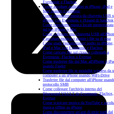
Evermusic e Flacbox
Come ascoltare audiolibri su iPhone, iPad e
Mac usando Evermusic
Come riprodurre musica da chiavetta USB s
iPhone con Evermusic e iXpand di SanDisk
Come riprodurre musica locale memorizzata
sul tuo iPhone o Mac
Come collegare una chiavetta USB all'iPho
e ascoltare musica o gestire i file su di essa
Come usare l'equalizzatore audio su iPhone,
iPad o Mac con Evermusic e Flacbox
Come caricare file sul cloud e collegarli a
Evermusic, Flacbox o Evertag
Come trasferire file dal Mac all'iPhone o iPa
usando Finder
Come trasferire file in modalità wireless da 
computer a un iPhone usando WiFi-Drive
Trasferire file dal computer all'iPhone usando
protocollo SMB
Come collegare l'archivio interno del
Bluesound VAULT da Evermusic, Flacbox,
Evertag
Come scaricare musica da YouTube e ascolt
musica offline su iPhone
Come disconnettere un'app di terze parti dal