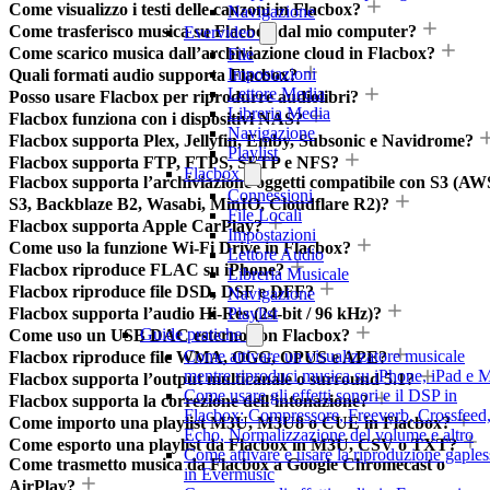
Come visualizzo i testi delle canzoni in Flacbox?
Navigazione
Come trasferisco musica su Flacbox dal mio computer?
Evervideo
Come scarico musica dall’archiviazione cloud in Flacbox?
File
Impostazioni
Quali formati audio supporta Flacbox?
Lettore Media
Posso usare Flacbox per riprodurre audiolibri?
Libreria Media
Flacbox funziona con i dispositivi NAS?
Navigazione
Flacbox supporta Plex, Jellyfin, Emby, Subsonic e Navidrome?
Playlist
Flacbox supporta FTP, FTPS, SFTP e NFS?
Flacbox
Flacbox supporta l’archiviazione oggetti compatibile con S3 (AW
Connessioni
S3, Backblaze B2, Wasabi, MinIO, Cloudflare R2)?
File Locali
Flacbox supporta Apple CarPlay?
Impostazioni
Come uso la funzione Wi-Fi Drive in Flacbox?
Lettore Audio
Flacbox riproduce FLAC su iPhone?
Libreria Musicale
Flacbox riproduce file DSD, DSF e DFF?
Navigazione
Flacbox supporta l’audio Hi-Res (24-bit / 96 kHz)?
Playlist
Guide pratiche
Come uso un USB DAC esterno con Flacbox?
Come attivare un visualizzatore musicale
Flacbox riproduce file WMA, OGG, OPUS e APE?
mentre riproduci musica su iPhone, iPad e 
Flacbox supporta l’output multicanale o surround 5.1?
Come usare gli effetti sonori e il DSP in
Flacbox supporta la correzione dell’intonazione?
Flacbox: Compressore, Freeverb, Crossfeed
Come importo una playlist M3U, M3U8 o CUE in Flacbox?
Echo, Normalizzazione del volume e altro
Come esporto una playlist da Flacbox in M3U, CSV o TXT?
Come attivare e usare la riproduzione gaples
Come trasmetto musica da Flacbox a Google Chromecast o
in Evermusic
AirPlay?