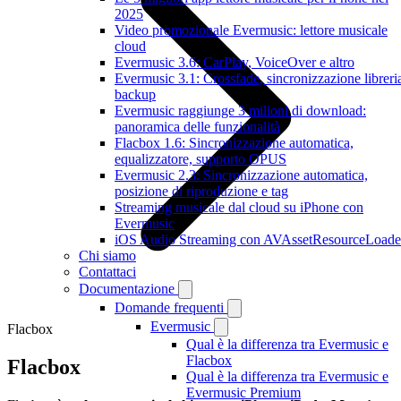
2025
Video promozionale Evermusic: lettore musicale
cloud
Evermusic 3.6: CarPlay, VoiceOver e altro
Evermusic 3.1: Crossfade, sincronizzazione libreri
backup
Evermusic raggiunge 3 milioni di download:
panoramica delle funzionalità
Flacbox 1.6: Sincronizzazione automatica,
equalizzatore, supporto OPUS
Evermusic 2.3: Sincronizzazione automatica,
posizione di riproduzione e tag
Streaming musicale dal cloud su iPhone con
Evermusic
iOS Audio Streaming con AVAssetResourceLoade
Chi siamo
Contattaci
Documentazione
Domande frequenti
Evermusic
Flacbox
Qual è la differenza tra Evermusic e
Flacbox
Flacbox
Qual è la differenza tra Evermusic e
Evermusic Premium