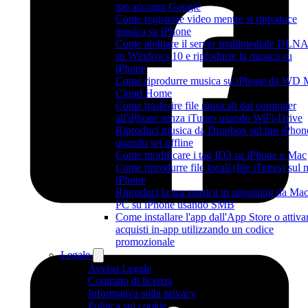
tuo account Google
Come registrare video mentre si riproduce
musica su iPhone
Come abilitare il server multimediale DLN
su Windows 10 e riprodurre la musica su
iPhone
Come riprodurre musica su iPhone da WD
Cloud Home
Come trasferire file musicali dal computer
all'iPhone senza iTunes usando WiFi-Drive
Riproduci musica da Dropbox sul tuo iPhon
quando sei offline
Come modificare i tag ID3 su iPhone e Mac
Come riprodurre file locali (file iTunes) sul 
iPhone
Riproduci la tua musica in streaming da Mac
PC su iPhone usando SMB
Come installare l'app dall'App Store o attiva
acquisti in-app utilizzando un codice
promozionale
Legale
Avviso Legale
Contratto di licenza
Informativa sulla privacy
Politica sui cookie