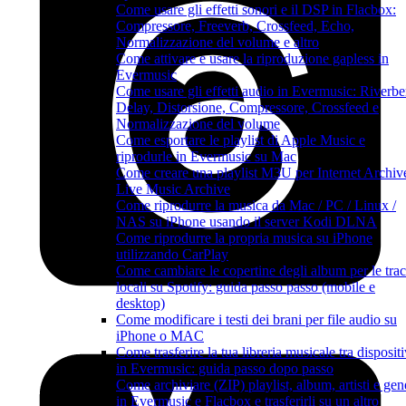
Come usare gli effetti sonori e il DSP in Flacbox:
Compressore, Freeverb, Crossfeed, Echo,
Normalizzazione del volume e altro
Come attivare e usare la riproduzione gapless in
Evermusic
Come usare gli effetti audio in Evermusic: Riverbe
Delay, Distorsione, Compressore, Crossfeed e
Normalizzazione del volume
Come esportare le playlist di Apple Music e
riprodurle in Evermusic su Mac
Come creare una playlist M3U per Internet Archiv
Live Music Archive
Come riprodurre la musica da Mac / PC / Linux /
NAS su iPhone usando il server Kodi DLNA
Come riprodurre la propria musica su iPhone
utilizzando CarPlay
Come cambiare le copertine degli album per le tra
locali su Spotify: guida passo passo (mobile e
desktop)
Come modificare i testi dei brani per file audio su
iPhone o MAC
Come trasferire la tua libreria musicale tra dispositi
in Evermusic: guida passo dopo passo
Come archiviare (ZIP) playlist, album, artisti e gen
in Evermusic e Flacbox e trasferirli su un altro