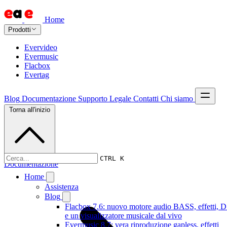
Home
Prodotti
Evervideo
Evermusic
Flacbox
Evertag
Blog
Documentazione
Supporto
Legale
Contatti
Chi siamo
Torna all'inizio
CTRL K
Documentazione
Home
Assistenza
Blog
Flacbox 7.6: nuovo motore audio BASS, effetti, 
e un visualizzatore musicale dal vivo
Evermusic 8.7: vera riproduzione gapless, effetti