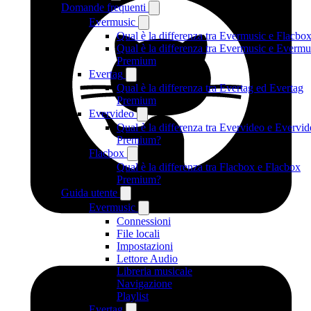
Domande frequenti
Evermusic
Qual è la differenza tra Evermusic e Flacbo
Qual è la differenza tra Evermusic e Evermu
Premium
Evertag
Qual è la differenza tra Evertag ed Evertag
Premium
Evervideo
Qual è la differenza tra Evervideo e Evervi
Premium?
Flacbox
Qual è la differenza tra Flacbox e Flacbox
Premium?
Guida utente
Evermusic
Connessioni
File locali
Impostazioni
Lettore Audio
Libreria musicale
Navigazione
Playlist
Evertag