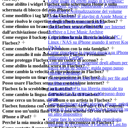
Come usare gli effetti audio in Evermusic:
Come abilito i widget Flacbox sulla schermata Home o sulla
Riverbero, Delay, Distorsione, Compressore
schermata di blocco del mio iPhone?
Crossfeed e Normalizzazione del volume
Come modifico i tag MP3 da Flacbox?
Come esportare le playlist di Apple Music e
Come risolvo le copertine degli album mancanti in Flacbox?
riprodurle in Evermusic su Mac
Come elimino un brano da Flacbox senza eliminarlo
Come creare una playlist M3U per Internet
Archive o Live Music Archive
dall’archiviazione cloud?
Come riprodurre la musica da Mac / PC /
Come eseguo il backup e ripristino la mia libreria musicale
Linux / NAS su iPhone usando il server Ko
Flacbox?
DLNA
Come condivido Flacbox Premium con la mia famiglia?
Come riprodurre la propria musica su iPhon
Come annullo il mio abbonamento Flacbox Premium?
utilizzando CarPlay
Come proteggo Flacbox con un codice di accesso?
Come cambiare le copertine degli album per 
Come abilito la modalità scura in Flacbox?
tracce locali su Spotify: guida passo passo
Come cambio la velocità di riproduzione in Flacbox?
(mobile e desktop)
Come imposto un timer di sospensione in Flacbox?
Come modificare i testi dei brani per file aud
Posso usare Flacbox senza una connessione internet?
su iPhone o MAC
Come trasferire la tua libreria musicale tra
Flacbox fa lo scrobbling su Last.fm?
dispositivi in Evermusic: guida passo dopo
Come cambio la lingua dell’interfaccia di Flacbox?
passo
Come cerco un brano, un album o un artista in Flacbox?
Come archiviare (ZIP) playlist, album, artisti
Flacbox funziona con cuffie Bluetooth, AirPods e DAC esterni?
generi in Evermusic e Flacbox e trasferirli s
Come uso un’unità flash USB o una scheda SD con Flacbox su
un altro dispositivo
iPhone o iPad?
Come fare lo scrobbling della cronologia
Perché la mia musica cloud non si sincronizza in Flacbox?
musicale da Evermusic o Flacbox a Last.fm