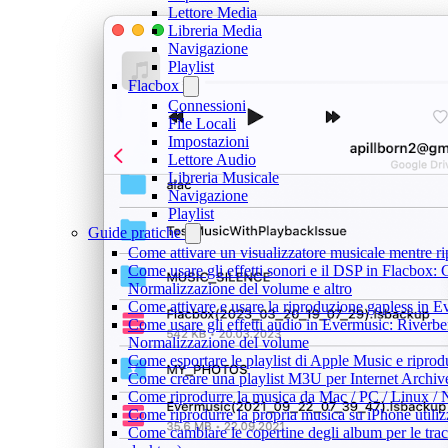
Lettore Media
Libreria Media
Navigazione
Playlist
Flacbox
Connessioni
File Locali
Impostazioni
Lettore Audio
Libreria Musicale
Navigazione
Playlist
Guide pratiche
Come attivare un visualizzatore musicale mentre r
Come usare gli effetti sonori e il DSP in Flacbox:
Normalizzazione del volume e altro
Come attivare e usare la riproduzione gapless in 
Come usare gli effetti audio in Evermusic: Riverb
Normalizzazione del volume
Come esportare le playlist di Apple Music e ripro
Come creare una playlist M3U per Internet Archiv
Come riprodurre la musica da Mac / PC / Linux 
Come riprodurre la propria musica su iPhone utili
Come cambiare le copertine degli album per le trac