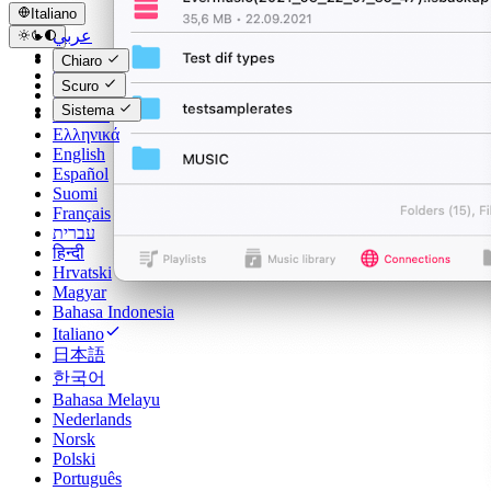
Italiano
عربي
Català
Chiaro
Čeština
Scuro
Dansk
Sistema
Deutsch
Ελληνικά
English
Español
Suomi
Français
עברית
हिन्दी
Hrvatski
Magyar
Bahasa Indonesia
Italiano
日本語
한국어
Bahasa Melayu
Nederlands
Norsk
Polski
Português