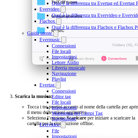
Qual è la differenza tra Evertag ed Evertag
Evervideo
Qual è la differenza tra Evervideo e Everv
Flacbox
Qual è la differenza tra Flacbox e Flacbox
Guida utente
Evermusic
Connessioni
File locali
Impostazioni
Lettore Audio
Libreria musicale
Navigazione
Playlist
Evertag
Connessioni
Scarica la musica:
Editor tag
File locali
Tocca i tre puntini accanto al nome della cartella per apri
Impostazioni
il menu delle azioni aggiuntive.
Mappatura dei Campi Tag
Seleziona l’opzione
Scaricare
per iniziare a scaricare la
Navigazione
cartella per la riproduzione offline.
Evervideo
File
Impostazioni