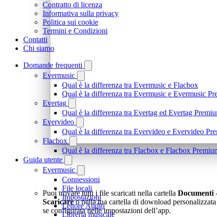
Contratto di licenza
Informativa sulla privacy
Politica sui cookie
Termini e Condizioni
Contatti
Chi siamo
Domande frequenti
Evermusic
Qual è la differenza tra Evermusic e Flacbox
Qual è la differenza tra Evermusic e Evermusic P
Evertag
Qual è la differenza tra Evertag ed Evertag Premi
Evervideo
Qual è la differenza tra Evervideo e Evervideo P
Flacbox
Qual è la differenza tra Flacbox e Flacbox Premiu
Guida utente
Evermusic
Connessioni
File locali
Puoi trovare tutti i file scaricati nella cartella
Documenti
Impostazioni
Scaricare
o nella tua cartella di download personalizzata
Lettore Audio
se configurata nelle impostazioni dell’app.
Libreria musicale