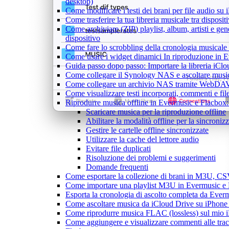
desktop)
Come modificare i testi dei brani per file audio 
Come trasferire la tua libreria musicale tra dispos
Come archiviare (ZIP) playlist, album, artisti e gen
dispositivo
Come fare lo scrobbling della cronologia musical
Come usare i widget dinamici In riproduzione in 
Guida passo dopo passo: Importare la libreria iCl
Come collegare il Synology NAS e ascoltare musi
Come collegare un archivio NAS tramite WebDAV 
Come visualizzare testi incorporati, commenti e f
Riprodurre musica offline in Evermusic e Flacbox: S
Scaricare musica per la riproduzione offline
Abilitare la modalità offline per la sincroni
Gestire le cartelle offline sincronizzate
Utilizzare la cache del lettore audio
Evitare file duplicati
Risoluzione dei problemi e suggerimenti
Domande frequenti
Come esportare la collezione di brani in M3U, C
Come importare una playlist M3U in Evermusic e
Esporta la cronologia di ascolto completa da Ever
Come ascoltare musica da iCloud Drive su iPhon
Come riprodurre musica FLAC (lossless) sul mio 
Come aggiungere e visualizzare commenti alle tra