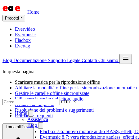
Home
Prodotti
Evervideo
Evermusic
Flacbox
Evertag
Blog
Documentazione
Supporto
Legale
Contatti
Chi siamo
In questa pagina
Scaricare musica per la riproduzione offline
Abilitare la modalità offline per la sincronizzazione automatica
Gestire le cartelle offline sincronizzate
Utilizzare la cache del lettore audio
CTRL K
Evitare file duplicati
Risoluzione dei problemi e suggerimenti
Home
Domande frequenti
Assistenza
Blog
Torna all'inizio
Flacbox 7.6: nuovo motore audio BASS, effetti, DS
Evermusic 8.7: vera riproduzione gapless, effetti 