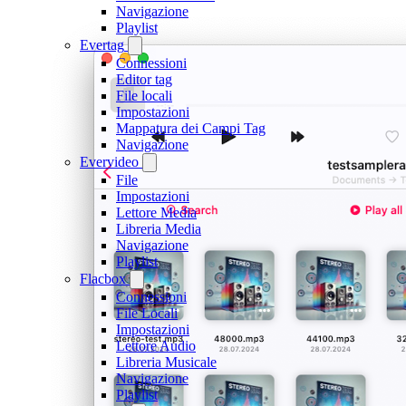
Navigazione
Playlist
Evertag
Connessioni
Editor tag
File locali
Impostazioni
Mappatura dei Campi Tag
Navigazione
Evervideo
File
Impostazioni
Lettore Media
Libreria Media
Navigazione
Playlist
Flacbox
Connessioni
File Locali
Impostazioni
Lettore Audio
Libreria Musicale
Navigazione
Playlist