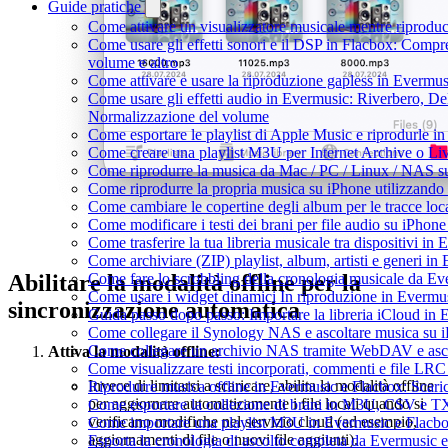
Guide pratiche
Come attivare un visualizzatore musicale mentre riprodu
Come usare gli effetti sonori e il DSP in Flacbox: Comp
volume e altro
Come attivare e usare la riproduzione gapless in Evermus
Come usare gli effetti audio in Evermusic: Riverbero, De
Normalizzazione del volume
Come esportare le playlist di Apple Music e riprodurle 
Come creare una playlist M3U per Internet Archive o Li
Come riprodurre la musica da Mac / PC / Linux / NAS 
Come riprodurre la propria musica su iPhone utilizzando
Come cambiare le copertine degli album per le tracce loca
Come modificare i testi dei brani per file audio su iPho
Come trasferire la tua libreria musicale tra dispositivi i
Come archiviare (ZIP) playlist, album, artisti e generi in 
Abilitare la modalità offline per la
Come fare lo scrobbling della cronologia musicale da Ev
Come usare i widget dinamici In riproduzione in Evermu
sincronizzazione automatica
Guida passo dopo passo: Importare la libreria iCloud in
Come collegare il Synology NAS e ascoltare musica su 
Come collegare un archivio NAS tramite WebDAV e asco
Attiva la modalità offline:
Come visualizzare testi incorporati, commenti e file LR
Invece di limitarsi a scaricare, abilita la modalità offline
Riprodurre musica offline in Evermusic e Flacbox: Scaricar
per aggiornare automaticamente i file locali quando si
Come esportare la collezione di brani in M3U, CSV e T
verificano modifiche nel servizio cloud (ad esempio,
Come importare una playlist M3U in Evermusic e Flacb
aggiornamenti di file o nuovi file aggiunti).
Esporta la cronologia di ascolto completa da Evermusic 