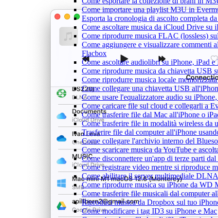
Come esportare la collezione di brani in 
Come importare una playlist M3U in Everm
Esporta la cronologia di ascolto completa d
Come ascoltare musica da iCloud Drive su 
Come riprodurre musica FLAC (lossless) su
Come aggiungere e visualizzare commenti al
Flacbox
Come ascoltare audiolibri su iPhone, iPad 
Come riprodurre musica da chiavetta USB 
Come riprodurre musica locale memorizzata
Come collegare una chiavetta USB all'iPhone e
Come usare l'equalizzatore audio su iPhone
Come caricare file sul cloud e collegarli a 
Come trasferire file dal Mac all'iPhone o iP
Come trasferire file in modalità wireless d
Trasferire file dal computer all'iPhone usan
Come collegare l'archivio interno del Blu
Come scaricare musica da YouTube e ascolta
Come disconnettere un'app di terze parti da
Come registrare video mentre si riproduce 
Come abilitare il server multimediale DLNA
Come riprodurre musica su iPhone da WD
Come trasferire file musicali dal computer 
Riproduci musica da Dropbox sul tuo iPhone
Come modificare i tag ID3 su iPhone e Mac