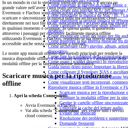
In un mondo in cui lo streaming musicale domina, c’è ancora un
Come esportare le playlist di Apple Music e
grande valore nell’avere i tuoi brani preferiti disponibili offline.
Come creare una playlist M3U per Internet 
Evermusic e Flacbox sono applicazioni potenti che ti permettono di
Come riprodurre la musica da Mac / PC / 
scaricare e sincronizzare la musica dalla tua archiviazione cloud
Come riprodurre la propria musica su iPhon
direttamente nei tuoi file locali, assicurandoti l’accesso alla tua musica
Come cambiare le copertine degli album per l
in qualsiasi momento e ovunque. In questa guida, ti guideremo
desktop)
attraverso i passaggi per riprodurre facilmente musica offline
Come modificare i testi dei brani per file 
utilizzando Evermusic e Flacbox, rendendo la tua libreria musicale
Come trasferire la tua libreria musicale tra 
accessibile anche senza connessione a internet.
Come archiviare (ZIP) playlist, album, artisti
dispositivo
Le nostre app musicali offrono due metodi principali per rendere la
Come fare lo scrobbling della cronologia m
musica disponibile offline: il download semplice e l’abilitazione della
Come usare i widget dinamici In riproduzio
modalità offline per la sincronizzazione automatica.
Guida passo dopo passo: Importare la librer
Come collegare il Synology NAS e ascoltar
Scaricare musica per la riproduzione
Come collegare un archivio NAS tramite W
offline
Come visualizzare testi incorporati, commen
Riprodurre musica offline in Evermusic e Flac
Scaricare musica per la riproduzione o
Apri la scheda Connessioni:
Abilitare la modalità offline per la si
Gestire le cartelle offline sincronizzate
Avvia Evermusic o Flacbox.
Utilizzare la cache del lettore audio
Vai alla scheda “
Connessioni
” per vedere tutti i servizi
Evitare file duplicati
cloud connessi.
Risoluzione dei problemi e suggerime
Domande frequenti