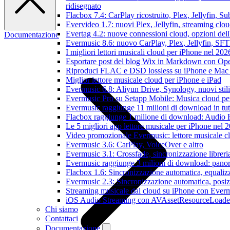
ridisegnato
Flacbox 7.4: CarPlay ricostruito, Plex, Jellyfin, 
Evervideo 1.7: nuovi Plex, Jellyfin, streaming clou
Evertag 4.2: nuove connessioni cloud, opzioni dell'
Documentazione
Evermusic 8.6: nuovo CarPlay, Plex, Jellyfin, SFTP
I migliori lettori musicali cloud per iPhone nel 202
Esportare post del blog Wix in Markdown con O
Riproduci FLAC e DSD lossless su iPhone e Mac
Miglior lettore musicale cloud per iPhone e iPad
Evermusic 6.8: Aliyun Drive, Synology, nuovi stil
Evermusic Pro su Setapp Mobile: Musica cloud pe
Evermusic raggiunge 11 milioni di download in tu
Flacbox raggiunge 1 milione di download: Audio 
Le 5 migliori app lettore musicale per iPhone nel 
Video promozionale Evermusic: lettore musicale c
Evermusic 3.6: CarPlay, VoiceOver e altro
Evermusic 3.1: Crossfade, sincronizzazione libreri
Evermusic raggiunge 3 milioni di download: panora
Flacbox 1.6: Sincronizzazione automatica, equali
Evermusic 2.3: Sincronizzazione automatica, posiz
Streaming musicale dal cloud su iPhone con Ever
iOS Audio Streaming con AVAssetResourceLoade
Chi siamo
Contattaci
Documentazione