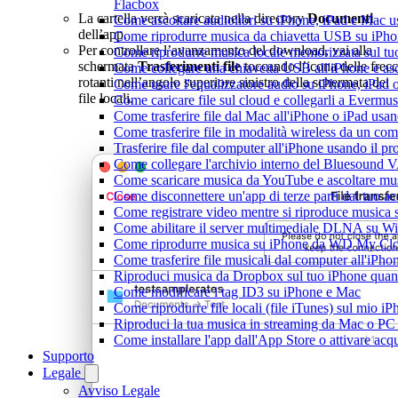
Flacbox
La cartella verrà scaricata nella directory
Documenti
Come ascoltare audiolibri su iPhone, iPad e Mac 
dell’app.
Come riprodurre musica da chiavetta USB su iPh
Per controllare l’avanzamento del download, vai alla
Come riprodurre musica locale memorizzata sul t
schermata
Trasferimenti file
toccando l’icona delle frec
Come collegare una chiavetta USB all'iPhone e ascol
rotanti nell’angolo superiore sinistro della schermata dei
Come usare l'equalizzatore audio su iPhone, iPad
file locali.
Come caricare file sul cloud e collegarli a Evermu
Come trasferire file dal Mac all'iPhone o iPad usa
Come trasferire file in modalità wireless da un c
Trasferire file dal computer all'iPhone usando il 
Come collegare l'archivio interno del Bluesound
Come scaricare musica da YouTube e ascoltare mus
Come disconnettere un'app di terze parti dal tuo 
Come registrare video mentre si riproduce musica 
Come abilitare il server multimediale DLNA su Wi
Come riprodurre musica su iPhone da WD My C
Come trasferire file musicali dal computer all'iP
Riproduci musica da Dropbox sul tuo iPhone quand
Come modificare i tag ID3 su iPhone e Mac
Come riprodurre file locali (file iTunes) sul mio i
Riproduci la tua musica in streaming da Mac o 
Come installare l'app dall'App Store o attivare acq
Supporto
Legale
Avviso Legale