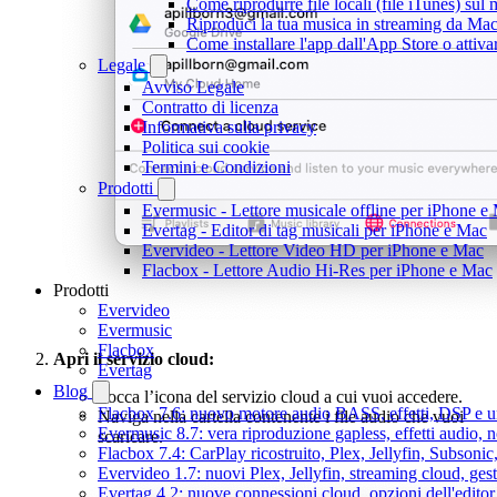
Come riprodurre file locali (file iTunes) sul
Riproduci la tua musica in streaming da M
Come installare l'app dall'App Store o attiv
Legale
Avviso Legale
Contratto di licenza
Informativa sulla privacy
Politica sui cookie
Termini e Condizioni
Prodotti
Evermusic - Lettore musicale offline per iPhone e
Evertag - Editor di tag musicali per iPhone e Mac
Evervideo - Lettore Video HD per iPhone e Mac
Flacbox - Lettore Audio Hi-Res per iPhone e Mac
Prodotti
Evervideo
Evermusic
Flacbox
Apri il servizio cloud:
Evertag
Blog
Tocca l’icona del servizio cloud a cui vuoi accedere.
Flacbox 7.6: nuovo motore audio BASS, effetti, DSP e un
Naviga nella cartella contenente i file audio che vuoi
Evermusic 8.7: vera riproduzione gapless, effetti audio, 
scaricare.
Flacbox 7.4: CarPlay ricostruito, Plex, Jellyfin, Subson
Evervideo 1.7: nuovi Plex, Jellyfin, streaming cloud, gest
Evertag 4.2: nuove connessioni cloud, opzioni dell'editor 