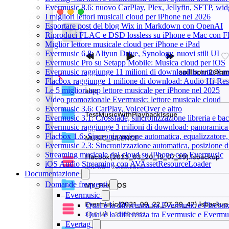
Evermusic 8.6: nuovo CarPlay, Plex, Jellyfin, SFTP, widg
I migliori lettori musicali cloud per iPhone nel 2026
Esportare post del blog Wix in Markdown con OpenAI
Riproduci FLAC e DSD lossless su iPhone e Mac con F
Miglior lettore musicale cloud per iPhone e iPad
Evermusic 6.8: Aliyun Drive, Synology, nuovi stili UI
Evermusic Pro su Setapp Mobile: Musica cloud per iOS
Evermusic raggiunge 11 milioni di download in tutto il 
Flacbox raggiunge 1 milione di download: Audio Hi-Res
Le 5 migliori app lettore musicale per iPhone nel 2025
Video promozionale Evermusic: lettore musicale cloud
Evermusic 3.6: CarPlay, VoiceOver e altro
Evermusic 3.1: Crossfade, sincronizzazione libreria e ba
Evermusic raggiunge 3 milioni di download: panoramica d
Flacbox 1.6: Sincronizzazione automatica, equalizzator
Evermusic 2.3: Sincronizzazione automatica, posizione di
Streaming musicale dal cloud su iPhone con Evermusic
iOS Audio Streaming con AVAssetResourceLoader
Documentazione
Domande frequenti
Evermusic
Qual è la differenza tra Evermusic e Flacbo
Qual è la differenza tra Evermusic e Everm
Evertag