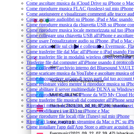
Come ascoltare musica da iCloud Drive su iPhone o Ma
Come riprodurre musica FLAC (lossless) sul mio iPhone
Come aggiungere e visualizzare commenti alle tracce au
Come ascoltare audiolibri su iPhone, iPad e Mac usando
Come riprodurre musica da chiavetta USB su iPhone co
Come riprodurre musica locale memorizzata sul tuo iPh
Come collegare una chiavetta USB all'iPhone e ascoltare m
Come usare l'equalizzatore audio su iPhone, iPad o Mac
Come caricare file sul cloud e collegarli a Evermusic, F
Come trasferire file dal Mac all'iPhone o iPad usando Fi
Come trasferire file in modalità wireless da un compute
Trasferire file dal computer all'iPhone usando il protoco
Come collegare l'archivio interno del Bluesound VAULT
Come scaricare musica da YouTube e ascoltare musica of
Come disconnettere un'app di terze parti dal tuo account
Come registrare video mentre si riproduce musica su iPh
Come abilitare il server multimediale DLNA su Windows 
Come riprodurre musica su iPhone da WD My Cloud H
Come trasferire file musicali dal computer all'iPhone se
Riproduci musica da Dropbox sul tuo iPhone quando sei 
Come modificare i tag ID3 su iPhone e Mac
Come riprodurre file locali (file iTunes) sul mio iPhone
Riproduci la tua musica in streaming da Mac o PC su 
Come installare l'app dall'App Store o attivare acquisti 