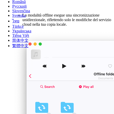
Română
Русский
Slovenčina
La modalità offline esegue una sincronizzazione
Svenska
unidirezionale, riflettendo solo le modifiche del servizio
ไทย
cloud nella tua copia locale.
Türkçe
Українська
Tiếng Việt
简体中文
繁體中文