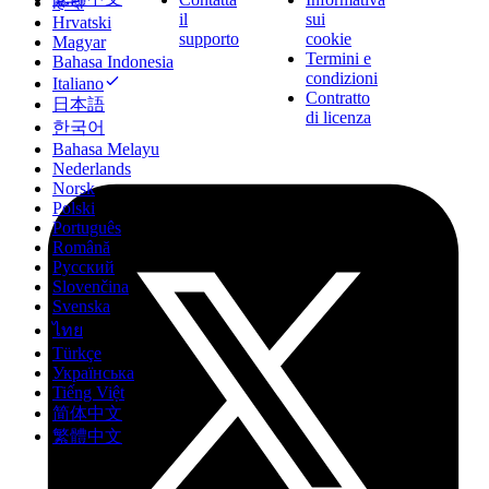
हिन्दी
il
sui
Hrvatski
supporto
cookie
Magyar
Termini e
Bahasa Indonesia
condizioni
Italiano
Contratto
日本語
di licenza
한국어
Bahasa Melayu
Nederlands
Norsk
Polski
Português
Română
Русский
Slovenčina
Svenska
ไทย
Türkçe
Українська
Tiếng Việt
简体中文
繁體中文