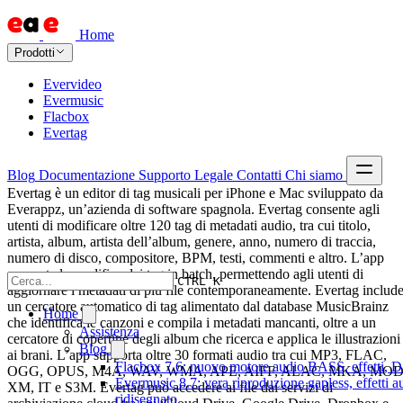
Home
Prodotti
Evervideo
Evermusic
Flacbox
Evertag
Blog
Documentazione
Supporto
Legale
Contatti
Chi siamo
Evertag è un editor di tag musicali per iPhone e Mac sviluppato da
Everappz, un’azienda di software spagnola. Evertag consente agli
utenti di modificare oltre 120 tag di metadati audio, tra cui titolo,
artista, album, artista dell’album, genere, anno, numero di traccia,
numero di disco, compositore, BPM, testi, commenti e altro. L’app
supporta la modifica dei tag in batch, permettendo agli utenti di
CTRL K
aggiornare i metadati di più file contemporaneamente. Evertag includ
un cercatore automatico di tag alimentato dal database MusicBrainz
Home
che identifica le canzoni e compila i metadati mancanti, oltre a un
Assistenza
cercatore di copertine degli album che ricerca e applica le illustrazioni
Blog
ai brani. L’app supporta oltre 30 formati audio tra cui MP3, FLAC,
Flacbox 7.6: nuovo motore audio BASS, effetti, DS
OGG, OPUS, M4A, WAV, WMA, APE, AIFF, ALAC, MKA, MOD
Evermusic 8.7: vera riproduzione gapless, effetti 
XM, IT e S3M. Evertag può accedere ai file dai servizi di
ridisegnato