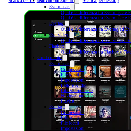
Domande frequenti
Scarica per dispositivi mobili
Scarica per desktop
Evermusic
Qual è la differenza tra Evermusic e 
Qual è la differenza tra Evermusic e
Evertag
Qual è la differenza tra Evertag ed E
Evervideo
Qual è la differenza tra Evervideo e
Flacbox
Qual è la differenza tra Flacbox e F
Guida utente
Evermusic
Connessioni
File locali
Impostazioni
Lettore Audio
Libreria musicale
Navigazione
Playlist
Evertag
Connessioni
Editor tag
File locali
Impostazioni