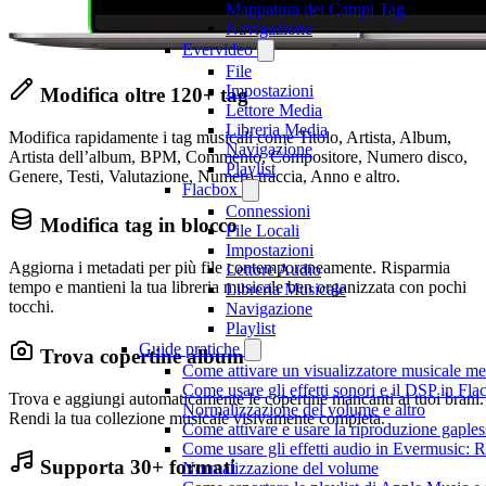
Mappatura dei Campi Tag
Navigazione
Evervideo
File
Impostazioni
Modifica oltre 120+ tag
Lettore Media
Libreria Media
Modifica rapidamente i tag musicali come Titolo, Artista, Album,
Navigazione
Artista dell’album, BPM, Commento, Compositore, Numero disco,
Playlist
Genere, Testi, Valutazione, Numero traccia, Anno e altro.
Flacbox
Connessioni
Modifica tag in blocco
File Locali
Impostazioni
Aggiorna i metadati per più file contemporaneamente. Risparmia
Lettore Audio
tempo e mantieni la tua libreria musicale ben organizzata con pochi
Libreria Musicale
tocchi.
Navigazione
Playlist
Guide pratiche
Trova copertine album
Come attivare un visualizzatore musicale me
Come usare gli effetti sonori e il DSP in F
Trova e aggiungi automaticamente le copertine mancanti ai tuoi brani.
Normalizzazione del volume e altro
Rendi la tua collezione musicale visivamente completa.
Come attivare e usare la riproduzione gaple
Come usare gli effetti audio in Evermusic: 
Supporta 30+ formati
Normalizzazione del volume