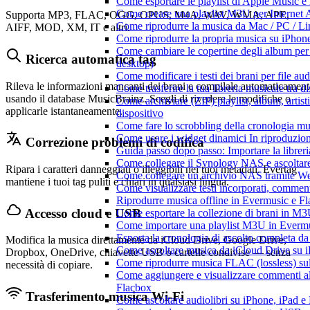
Come esportare le playlist di Apple Music e
Come creare una playlist M3U per Internet 
Supporta MP3, FLAC, OGG, OPUS, M4A, WAV, WMA, APE,
Come riprodurre la musica da Mac / PC / 
AIFF, MOD, XM, IT e altri.
Come riprodurre la propria musica su iPhon
Come cambiare le copertine degli album per l
Ricerca automatica tag
desktop)
Come modificare i testi dei brani per file 
Rileva le informazioni mancanti dei brani e compilale automaticament
Come trasferire la tua libreria musicale tra 
usando il database MusicBrainz. Scegli di rivedere le modifiche o
Come archiviare (ZIP) playlist, album, artisti
applicarle istantaneamente.
dispositivo
Come fare lo scrobbling della cronologia m
Come usare i widget dinamici In riproduzio
Correzione problemi di codifica
Guida passo dopo passo: Importare la librer
Come collegare il Synology NAS e ascoltar
Ripara i caratteri danneggiati o illeggibili nei tuoi metadati. Evertag
Come collegare un archivio NAS tramite W
mantiene i tuoi tag puliti e chiari in qualsiasi lingua.
Come visualizzare testi incorporati, commen
Riprodurre musica offline in Evermusic e Flac
Accesso cloud e USB
Come esportare la collezione di brani in 
Come importare una playlist M3U in Everm
Esporta la cronologia di ascolto completa d
Modifica la musica direttamente da iCloud Drive, Google Drive,
Come ascoltare musica da iCloud Drive su 
Dropbox, OneDrive, chiavette USB o cartelle condivise — senza
Come riprodurre musica FLAC (lossless) su
necessità di copiare.
Come aggiungere e visualizzare commenti al
Flacbox
Trasferimento musica Wi-Fi
Come ascoltare audiolibri su iPhone, iPad 