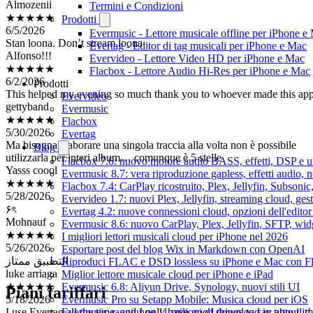
Termini e Condizioni
6/5/2026
Prodotti
Stan loona. Don’t stream loona
Evermusic - Lettore musicale offline per iPhone e
Alfonso!!!
Evertag - Editor di tag musicali per iPhone e Mac
★★★★★
Evervideo - Lettore Video HD per iPhone e Mac
6/2/2026
Flacbox - Lettore Audio Hi-Res per iPhone e Mac
This helped my evening so much thank you to whoever made this ap
Prodotti
gettyband
Evervideo
★★★★★
Evermusic
5/30/2026
Flacbox
Ma bisogna elaborare una singola traccia alla volta non è possibile
Evertag
utilizzarla per interi album… comunque è 5 stelle
Blog
Yasss coool
Flacbox 7.6: nuovo motore audio BASS, effetti, DSP e un
★★★★★
Evermusic 8.7: vera riproduzione gapless, effetti audio, 
5/28/2026
Flacbox 7.4: CarPlay ricostruito, Plex, Jellyfin, Subson
۶ৎ
Evervideo 1.7: nuovi Plex, Jellyfin, streaming cloud, gest
Mohnauf
Evertag 4.2: nuove connessioni cloud, opzioni dell'editor 
★★★★★
Evermusic 8.6: nuovo CarPlay, Plex, Jellyfin, SFTP, widg
5/26/2026
I migliori lettori musicali cloud per iPhone nel 2026
التطبيق ممتاز
Esportare post del blog Wix in Markdown con OpenAI
luke arriaga
Riproduci FLAC e DSD lossless su iPhone e Mac con F
★★★★★
Miglior lettore musicale cloud per iPhone e iPad
5/18/2026
Evermusic 6.8: Aliyun Drive, Synology, nuovi stili UI
Piani tariffari
I use Evertag all the time, and I only have good things to say about it!
Evermusic Pro su Setapp Mobile: Musica cloud per iOS
It’s the easiest and most convenient metadata editor I have used!
Evermusic raggiunge 11 milioni di download in tutto il 