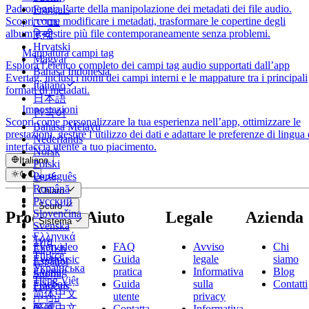
Padroneggia l’arte della manipolazione dei metadati dei file audio.
Français
Scopri come modificare i metadati, trasformare le copertine degli
עברית
album e gestire più file contemporaneamente senza problemi.
हिन्दी
Hrvatski
Mappatura campi tag
Magyar
Esplora l’elenco completo dei campi tag audio supportati dall’app
Bahasa Indonesia
Evertag, inclusi i nomi dei campi interni e le mappature tra i principali
Italiano
formati di metadati.
日本語
Impostazioni
한국어
Scopri come personalizzare la tua esperienza nell’app, ottimizzare le
Bahasa Melayu
prestazioni, gestire l’utilizzo dei dati e adattare le preferenze di lingua 
Nederlands
interfaccia utente a tuo piacimento.
Norsk
Italiano
Polski
عربي
Português
Català
Română
Chiaro
Čeština
Русский
Scuro
Dansk
Slovenčina
Prodotti
Aiuto
Legale
Azienda
Sistema
Deutsch
Svenska
Ελληνικά
ไทย
Evervideo
FAQ
Avviso
Chi
English
Türkçe
Evermusic
Guida
legale
siamo
Español
Українська
Evertag
pratica
Informativa
Blog
Suomi
Tiếng Việt
Flacbox
Guida
sulla
Contatti
Français
简体中文
utente
privacy
עברית
繁體中文
Contatta
Informativa