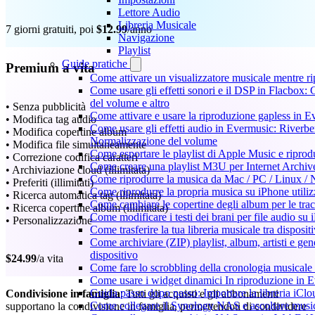
Lettore Audio
Libreria Musicale
7 giorni gratuiti, poi
$12.99
/anno
Navigazione
Playlist
Guide pratiche
Premium a vita
Come attivare un visualizzatore musicale mentre r
Come usare gli effetti sonori e il DSP in Flacbox
del volume e altro
• Senza pubblicità
Come attivare e usare la riproduzione gapless in 
• Modifica tag audio
Come usare gli effetti audio in Evermusic: Riverb
• Modifica copertine album
Normalizzazione del volume
• Modifica file simultaneamente
Come esportare le playlist di Apple Music e ripro
• Correzione codifica caratteri
Come creare una playlist M3U per Internet Archiv
• Archiviazione cloud (illimitata)
Come riprodurre la musica da Mac / PC / Linux 
• Preferiti (illimitati)
Come riprodurre la propria musica su iPhone utili
• Ricerca automatica tag (illimitata)
Come cambiare le copertine degli album per le trac
• Ricerca copertine album (illimitata)
Come modificare i testi dei brani per file audio 
• Personalizzazione
Come trasferire la tua libreria musicale tra dispos
Come archiviare (ZIP) playlist, album, artisti e gen
dispositivo
$24.99
/a vita
Come fare lo scrobbling della cronologia musical
Come usare i widget dinamici In riproduzione in 
Guida passo dopo passo: Importare la libreria iCl
Condivisione in famiglia
: Tutti gli acquisti e gli abbonamenti
Come collegare il Synology NAS e ascoltare musi
supportano la condivisione in famiglia, permettendoti di condividere