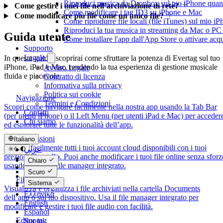
Riproduci musica da Dropbox sul tuo iPhone quand
Come gestire i miei file nell’archiviazione di rete?
Come modificare i tag ID3 su iPhone e Mac
Come modificare più file come un unico file?
Come riprodurre file locali (file iTunes) sul mio i
Riproduci la tua musica in streaming da Mac o 
Guida utente
Come installare l'app dall'App Store o attivare acq
Supporto
Legale
In questa guida, scoprirai come sfruttare la potenza di Evertag sul tuo
iPhone, iPad e Mac, rendendo la tua esperienza di gestione musicale
Avviso Legale
fluida e piacevole.
Contratto di licenza
Informativa sulla privacy
Politica sui cookie
Navigazione
Termini e Condizioni
Scopri come navigare facilmente nella nostra app usando la Tab Bar
Contatti
(per utenti iPhone) o il Left Menu (per utenti iPad e Mac) per acceder
Chi siamo
ed esplorare tutte le funzionalità dell’app.
Connessioni
Italiano
Collega facilmente tutti i tuoi account cloud disponibili con i tuoi
عربي
preziosi file audio. Puoi anche modificare i tuoi file online senza sforz
Català
Chiaro
usando il nostro file manager integrato.
Čeština
Scuro
Dansk
File locali
Sistema
Deutsch
Visualizza e organizza i file archiviati nella cartella Documents
Ελληνικά
dell’app o sul tuo dispositivo. Usa il file manager integrato per
English
modificare e gestire i tuoi file audio con facilità.
Español
Editor tag
Suomi