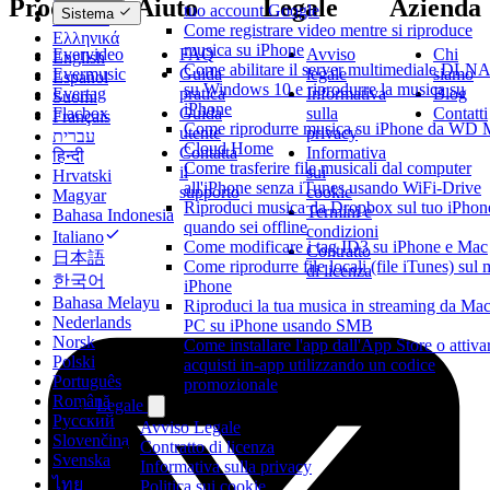
Prodotti
Aiuto
Legale
Azienda
tuo account Google
Sistema
Deutsch
Come registrare video mentre si riproduce
Ελληνικά
musica su iPhone
Evervideo
FAQ
Avviso
Chi
English
Come abilitare il server multimediale DLN
Evermusic
Guida
legale
siamo
Español
su Windows 10 e riprodurre la musica su
Evertag
pratica
Informativa
Blog
Suomi
iPhone
Flacbox
Guida
sulla
Contatti
Français
Come riprodurre musica su iPhone da WD
utente
privacy
עברית
Cloud Home
Contatta
Informativa
हिन्दी
Come trasferire file musicali dal computer
il
sui
Hrvatski
all'iPhone senza iTunes usando WiFi-Drive
supporto
cookie
Magyar
Riproduci musica da Dropbox sul tuo iPhon
Termini e
Bahasa Indonesia
quando sei offline
condizioni
Italiano
Come modificare i tag ID3 su iPhone e Mac
Contratto
日本語
Come riprodurre file locali (file iTunes) sul 
di licenza
한국어
iPhone
Bahasa Melayu
Riproduci la tua musica in streaming da Mac
Nederlands
PC su iPhone usando SMB
Norsk
Come installare l'app dall'App Store o attiva
Polski
acquisti in-app utilizzando un codice
Português
promozionale
Română
Legale
Русский
Avviso Legale
Slovenčina
Contratto di licenza
Svenska
Informativa sulla privacy
ไทย
Politica sui cookie