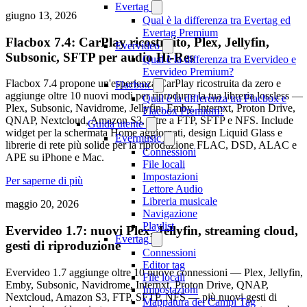
Evertag
giugno 13, 2026
Qual è la differenza tra Evertag ed
Evertag Premium
Flacbox 7.4: CarPlay ricostruito, Plex, Jellyfin,
Evervideo
Subsonic, SFTP per audio Hi-Res
Qual è la differenza tra Evervideo e
Evervideo Premium?
Flacbox 7.4 propone un'esperienza CarPlay ricostruita da zero e
Flacbox
aggiunge oltre 10 nuovi modi per riprodurre la tua libreria lossless —
Qual è la differenza tra Flacbox e
Plex, Subsonic, Navidrome, Jellyfin, Emby, Internxt, Proton Drive,
Flacbox Premium?
QNAP, Nextcloud, Amazon S3, oltre a FTP, SFTP e NFS. Include
Guida utente
widget per la schermata Home aggiornati, design Liquid Glass e
Evermusic
librerie di rete più solide per la riproduzione FLAC, DSD, ALAC e
Connessioni
APE su iPhone e Mac.
File locali
Impostazioni
Per saperne di più
Lettore Audio
Libreria musicale
maggio 20, 2026
Navigazione
Playlist
Evervideo 1.7: nuovi Plex, Jellyfin, streaming cloud,
Evertag
gesti di riproduzione
Connessioni
Editor tag
Evervideo 1.7 aggiunge oltre 10 nuove connessioni — Plex, Jellyfin,
File locali
Emby, Subsonic, Navidrome, Internxt, Proton Drive, QNAP,
Impostazioni
Nextcloud, Amazon S3, FTP, SFTP, NFS — più nuovi gesti di
Mappatura dei Campi Tag