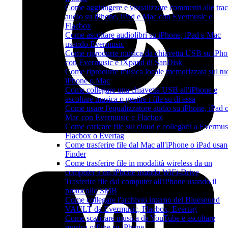
Come aggiungere e visualizzare commenti alle tra
audio su iPhone, iPad e Mac con Evermusic e
Flacbox
Come ascoltare audiolibri su iPhone, iPad e Mac
usando Evermusic
Come riprodurre musica da chiavetta USB su iPh
con Evermusic e iXpand di SanDisk
Come riprodurre musica locale memorizzata sul tu
iPhone o Mac
Come collegare una chiavetta USB all'iPhone e
ascoltare musica o gestire i file su di essa
Come usare l'equalizzatore audio su iPhone, iPad 
Mac con Evermusic e Flacbox
Come caricare file sul cloud e collegarli a Evermus
Flacbox o Evertag
Come trasferire file dal Mac all'iPhone o iPad usa
Finder
Come trasferire file in modalità wireless da un
computer a un iPhone usando WiFi-Drive
Trasferire file dal computer all'iPhone usando il
protocollo SMB
Come collegare l'archivio interno del Bluesound
VAULT da Evermusic, Flacbox, Evertag
Come scaricare musica da YouTube e ascoltare
musica offline su iPhone