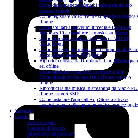
Come disconnettere un'app di terze parti dal tuo
account Google
Come registrare video mentre si riproduce musica 
iPhone
Come abilitare il server multimediale DLNA su
Windows 10 e riprodurre la musica su iPhone
Come riprodurre musica su iPhone da WD My
Cloud Home
Come trasferire file musicali dal computer all'iPho
senza iTunes usando WiFi-Drive
Riproduci musica da Dropbox sul tuo iPhone qua
sei offline
Come modificare i tag ID3 su iPhone e Mac
Come riprodurre file locali (file iTunes) sul mio
iPhone
Riproduci la tua musica in streaming da Mac o PC
iPhone usando SMB
Come installare l'app dall'App Store o attivare
acquisti in-app utilizzando un codice promozionale
Supporto
Legale
Avviso Legale
Contratto di licenza
Informativa sulla privacy