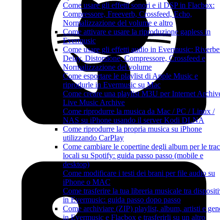
Come usare gli effetti sonori e il DSP in Flacbox:
Compressore, Freeverb, Crossfeed, Echo,
Normalizzazione del volume e altro
Come attivare e usare la riproduzione gapless in
Evermusic
Come usare gli effetti audio in Evermusic: Riverbe
Delay, Distorsione, Compressore, Crossfeed e
Normalizzazione del volume
Come esportare le playlist di Apple Music e
riprodurle in Evermusic su Mac
Come creare una playlist M3U per Internet Archiv
Live Music Archive
Come riprodurre la musica da Mac / PC / Linux /
NAS su iPhone usando il server Kodi DLNA
Come riprodurre la propria musica su iPhone
utilizzando CarPlay
Come cambiare le copertine degli album per le tra
locali su Spotify: guida passo passo (mobile e
desktop)
Come modificare i testi dei brani per file audio su
iPhone o MAC
Come trasferire la tua libreria musicale tra dispositi
in Evermusic: guida passo dopo passo
Come archiviare (ZIP) playlist, album, artisti e gen
in Evermusic e Flacbox e trasferirli su un altro