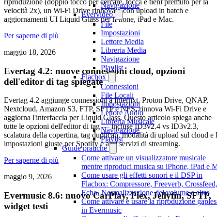
riproduzione (doppio tocco per cercare, tocca e tieni premuto per la
Navigazione
velocità 2x), un Wi-Fi Drive rinnovato con upload in batch e
Evervideo
aggiornamenti UI Liquid Glass per iPhone, iPad e Mac.
File
Impostazioni
Per saperne di più
Lettore Media
Libreria Media
maggio 18, 2026
Navigazione
Playlist
Evertag 4.2: nuove connessioni cloud, opzioni
Flacbox
dell'editor di tag spiegate
Connessioni
File Locali
Evertag 4.2 aggiunge connessioni a Internxt, Proton Drive, QNAP,
Impostazioni
Nextcloud, Amazon S3, FTP, SFTP e NFS, rinnova Wi-Fi Drive e
Lettore Audio
aggiorna l'interfaccia per Liquid Glass. Questo articolo spiega anche
Libreria Musicale
tutte le opzioni dell'editor di tag — incluse ID3v2.4 vs ID3v2.3,
Navigazione
scalatura della copertina, tag duplicati, modalità di upload sul cloud e 
Playlist
impostazioni giuste per Spotify e altri servizi di streaming.
Guide pratiche
Come attivare un visualizzatore musicale
Per saperne di più
mentre riproduci musica su iPhone, iPad e 
Come usare gli effetti sonori e il DSP in
maggio 9, 2026
Flacbox: Compressore, Freeverb, Crossfeed
Echo, Normalizzazione del volume e altro
Evermusic 8.6: nuovo CarPlay, Plex, Jellyfin, SFTP,
Come attivare e usare la riproduzione gaples
widget testi
in Evermusic