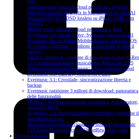
testi
I migliori lettori musicali cloud per iPhone nel 2026
Esportare post del blog Wix in Markdown con OpenAI
Riproduci FLAC e DSD lossless su iPhone e Mac con
Flacbox
Miglior lettore musicale cloud per iPhone e iPad
Evermusic 6.8: Aliyun Drive, Synology, nuovi stili UI
Evermusic Pro su Setapp Mobile: Musica cloud per iOS
Evermusic raggiunge 11 milioni di download in tutto il
mondo
Flacbox raggiunge 1 milione di download: Audio Hi-Res
Le 5 migliori app lettore musicale per iPhone nel 2025
Video promozionale Evermusic: lettore musicale cloud
Evermusic 3.6: CarPlay, VoiceOver e altro
Evermusic 3.1: Crossfade, sincronizzazione libreria e
backup
Evermusic raggiunge 3 milioni di download: panoramica
delle funzionalità
Flacbox 1.6: Sincronizzazione automatica, equalizzatore,
supporto OPUS
Evermusic 2.3: Sincronizzazione automatica, posizione d
riproduzione e tag
Streaming musicale dal cloud su iPhone con Evermusic
iOS Audio Streaming con AVAssetResourceLoader
Documentazione