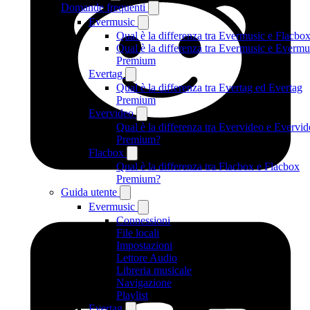
Domande frequenti
Evermusic
Qual è la differenza tra Evermusic e Flacbo
Qual è la differenza tra Evermusic e Evermu
Premium
Evertag
Qual è la differenza tra Evertag ed Evertag
Premium
Evervideo
Qual è la differenza tra Evervideo e Evervi
Premium?
Flacbox
Qual è la differenza tra Flacbox e Flacbox
Premium?
Guida utente
Evermusic
Connessioni
File locali
Impostazioni
Lettore Audio
Libreria musicale
Navigazione
Playlist
Evertag