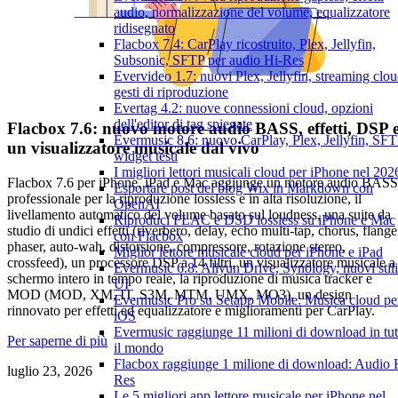
audio, normalizzazione del volume, equalizzatore
ridisegnato
Flacbox 7.4: CarPlay ricostruito, Plex, Jellyfin,
Subsonic, SFTP per audio Hi-Res
Evervideo 1.7: nuovi Plex, Jellyfin, streaming clou
gesti di riproduzione
Evertag 4.2: nuove connessioni cloud, opzioni
dell'editor di tag spiegate
Flacbox 7.6: nuovo motore audio BASS, effetti, DSP 
Evermusic 8.6: nuovo CarPlay, Plex, Jellyfin, SFT
un visualizzatore musicale dal vivo
widget testi
I migliori lettori musicali cloud per iPhone nel 202
Flacbox 7.6 per iPhone, iPad e Mac aggiunge un motore audio BASS
Esportare post del blog Wix in Markdown con
professionale per la riproduzione lossless e in alta risoluzione, il
OpenAI
livellamento automatico del volume basato sul loudness, una suite da
Riproduci FLAC e DSD lossless su iPhone e Mac
studio di undici effetti (riverbero, delay, echo multi-tap, chorus, flange
con Flacbox
phaser, auto-wah, distorsione, compressore, rotazione stereo,
Miglior lettore musicale cloud per iPhone e iPad
crossfeed), un processore DSP a 14 filtri, un visualizzatore musicale a
Evermusic 6.8: Aliyun Drive, Synology, nuovi stili
schermo intero in tempo reale, la riproduzione di musica tracker e
UI
MOD (MOD, XM, IT, S3M, MTM, UMX, MO3), un design
Evermusic Pro su Setapp Mobile: Musica cloud pe
rinnovato per effetti ed equalizzatore e miglioramenti per CarPlay.
iOS
Evermusic raggiunge 11 milioni di download in tut
Per saperne di più
il mondo
Flacbox raggiunge 1 milione di download: Audio 
luglio 23, 2026
Res
Le 5 migliori app lettore musicale per iPhone nel