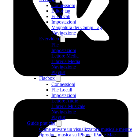
Connessioni
Editor tag
File locali
Impostazioni
Mappatura dei Campi Tag
Navigazione
Evervideo
File
Impostazioni
Lettore Media
Libreria Media
Navigazione
Playlist
Flacbox
Connessioni
File Locali
Impostazioni
Lettore Audio
Libreria Musicale
Navigazione
Playlist
Guide pratiche
Come attivare un visualizzatore musicale mentre
riproduci musica su iPhone, iPad e Mac