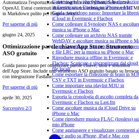
Come usare i widget dinamici In riproduzio
Automatizza l'esportazione del blog Wix con Python, Selenium e
in Evermusic e Flacbox su iPhone e Mac
OpenAI. Estrai contenuti dinamici, scarica immagini e converti HTM
Guida passo dopo passo: Importare la libreri
in Markdown pulito per Hugo o Jekyll.
iCloud in Evermusic e Flacbox
Per saperne di più
Come collegare il Synology NAS e ascoltar
musica su iPhone o Mac
giugno 24, 2025
Come collegare un archivio NAS tramite
WebDAV e ascoltare musica su iPhone o M
Ottimizzazione parole chiave App Store: Strumento
Come visualizzare testi incorporati, commen
e file LRC per la musica su iPhone o Mac
ASO gratuito
Riprodurre musica offline in Evermusic e
Flacbox: Scaricare e sincronizzare dal cloud 
Guida passo passo per ottimizzare parole chiave, titoli e sottotitoli
file locali
dell'App Store. Include uno strumento ASO gratuito basato su browse
Come esportare la collezione di brani in M3
con integrazione Fastlane.
CSV e TXT in Evermusic e Flacbox
Come importare una playlist M3U in
Per saperne di più
Evermusic e Flacbox
Esporta la cronologia di ascolto completa da
aprile 30, 2025
Evermusic e Flacbox su Last.fm
Come ascoltare musica da iCloud Drive su
Successivo 2/3
iPhone o Mac
Come riprodurre musica FLAC (lossless) su
mio iPhone
Come aggiungere e visualizzare commenti al
tracce audio su iPhone, iPad e Mac con