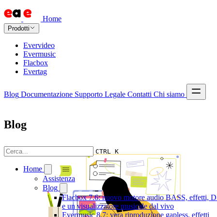
Home
Prodotti
Evervideo
Evermusic
Flacbox
Evertag
Blog
Documentazione
Supporto
Legale
Contatti
Chi siamo
Blog
CTRL K
Home
Assistenza
Blog
Flacbox 7.6: nuovo motore audio BASS, effetti, 
e un visualizzatore musicale dal vivo
Evermusic 8.7: vera riproduzione gapless, effetti