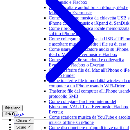
Evermusic e Flacbox
Come ascoltare audiolibri su iPhone, iPad e
Mac usando Evermusic
Come riprodurre musica da chiavetta USB s
iPhone con Evermusic e iXpand di SanDisk
Come riprodurre musica locale memorizzata
sul tuo iPhone o Mac
Come collegare una chiavetta USB all'iPho
e ascoltare musica o gestire i file su di essa
Come usare l'equalizzatore audio su iPhone,
iPad o Mac con Evermusic e Flacbox
Come caricare file sul cloud e collegarli a
Evermusic, Flacbox o Evertag
Come trasferire file dal Mac all'iPhone o iPa
usando Finder
Come trasferire file in modalità wireless da 
computer a un iPhone usando WiFi-Drive
Trasferire file dal computer all'iPhone usando
protocollo SMB
Come collegare l'archivio interno del
Bluesound VAULT da Evermusic, Flacbox,
Italiano
Evertag
عربي
Come scaricare musica da YouTube e ascolt
Català
Chiaro
musica offline su iPhone
Čeština
Scuro
Come disconnettere un'app di terze parti dal
Dansk