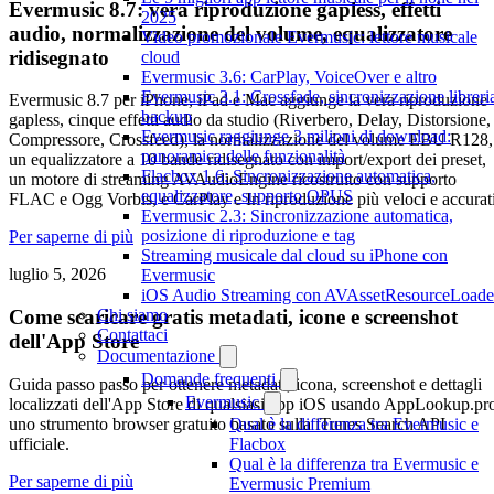
Evermusic 8.7: vera riproduzione gapless, effetti
2025
audio, normalizzazione del volume, equalizzatore
Video promozionale Evermusic: lettore musicale
ridisegnato
cloud
Evermusic 3.6: CarPlay, VoiceOver e altro
Evermusic 3.1: Crossfade, sincronizzazione libreri
Evermusic 8.7 per iPhone, iPad e Mac aggiunge la vera riproduzione
backup
gapless, cinque effetti audio da studio (Riverbero, Delay, Distorsione,
Evermusic raggiunge 3 milioni di download:
Compressore, Crossfeed), la normalizzazione del volume EBU R128,
panoramica delle funzionalità
un equalizzatore a 10 bande ridisegnato con import/export dei preset,
Flacbox 1.6: Sincronizzazione automatica,
un motore di streaming AVAudioEngine ricostruito con supporto
equalizzatore, supporto OPUS
FLAC e Ogg Vorbis, e CarPlay e In riproduzione più veloci e accurati
Evermusic 2.3: Sincronizzazione automatica,
posizione di riproduzione e tag
Per saperne di più
Streaming musicale dal cloud su iPhone con
luglio 5, 2026
Evermusic
iOS Audio Streaming con AVAssetResourceLoade
Chi siamo
Come scaricare gratis metadati, icone e screenshot
Contattaci
dell'App Store
Documentazione
Domande frequenti
Guida passo passo per ottenere metadati, icona, screenshot e dettagli
Evermusic
localizzati dell'App Store di qualsiasi app iOS usando AppLookup.pr
uno strumento browser gratuito basato sulla iTunes Search API
Qual è la differenza tra Evermusic e
ufficiale.
Flacbox
Qual è la differenza tra Evermusic e
Per saperne di più
Evermusic Premium