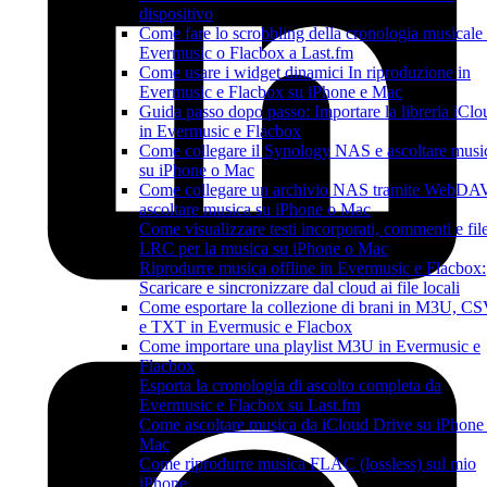
dispositivo
Come fare lo scrobbling della cronologia musicale
Evermusic o Flacbox a Last.fm
Come usare i widget dinamici In riproduzione in
Evermusic e Flacbox su iPhone e Mac
Guida passo dopo passo: Importare la libreria iClo
in Evermusic e Flacbox
Come collegare il Synology NAS e ascoltare musi
su iPhone o Mac
Come collegare un archivio NAS tramite WebDA
ascoltare musica su iPhone o Mac
Come visualizzare testi incorporati, commenti e fil
LRC per la musica su iPhone o Mac
Riprodurre musica offline in Evermusic e Flacbox:
Scaricare e sincronizzare dal cloud ai file locali
Come esportare la collezione di brani in M3U, C
e TXT in Evermusic e Flacbox
Come importare una playlist M3U in Evermusic e
Flacbox
Esporta la cronologia di ascolto completa da
Evermusic e Flacbox su Last.fm
Come ascoltare musica da iCloud Drive su iPhone
Mac
Come riprodurre musica FLAC (lossless) sul mio
iPhone