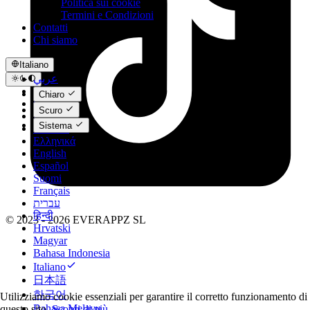
Politica sui cookie
Termini e Condizioni
Contatti
Chi siamo
Italiano
عربي
Català
Chiaro
Čeština
Scuro
Dansk
Sistema
Deutsch
Ελληνικά
English
Español
Suomi
Français
עברית
हिन्दी
© 2023 - 2026 EVERAPPZ SL
Hrvatski
Magyar
Bahasa Indonesia
Italiano
日本語
한국어
Utilizziamo cookie essenziali per garantire il corretto funzionamento di
Bahasa Melayu
questo sito.
Scopri di più