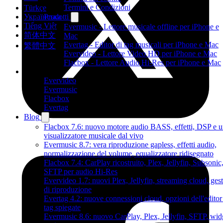
Termini e Condizioni
Türkçe
Українська
Prodotti
Tiếng Việt
Evermusic - Lettore musicale offline per iPhone e
简体中文
Mac
Evertag - Editor di tag musicali per iPhone e Mac
繁體中文
Evervideo - Lettore Video HD per iPhone e Mac
Flacbox - Lettore Audio Hi-Res per iPhone e Mac
Prodotti
Evervideo
Evermusic
Flacbox
Evertag
Blog
Flacbox 7.6: nuovo motore audio BASS, effetti, DSP e 
visualizzatore musicale dal vivo
Evermusic 8.7: vera riproduzione gapless, effetti audio,
normalizzazione del volume, equalizzatore ridisegnato
Flacbox 7.4: CarPlay ricostruito, Plex, Jellyfin, Subsonic
SFTP per audio Hi-Res
Evervideo 1.7: nuovi Plex, Jellyfin, streaming cloud, gest
di riproduzione
Evertag 4.2: nuove connessioni cloud, opzioni dell'editor
tag spiegate
Evermusic 8.6: nuovo CarPlay, Plex, Jellyfin, SFTP, wid