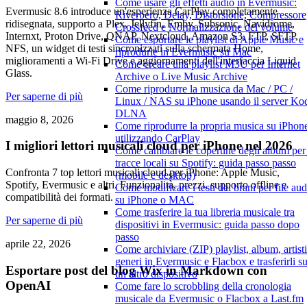
Come usare gli effetti audio in Evermusic:
Evermusic 8.6 introduce un'esperienza CarPlay completamente
Riverbero, Delay, Distorsione, Compressore
ridisegnata, supporto a Plex, Jellyfin, Emby, Subsonic, Navidrome,
Crossfeed e Normalizzazione del volume
Internxt, Proton Drive, QNAP, Nextcloud, Amazon S3, FTP, SFTP,
Come esportare le playlist di Apple Music e
NFS, un widget di testi sincronizzati sulla schermata Home,
riprodurle in Evermusic su Mac
miglioramenti a Wi-Fi Drive e aggiornamenti dell'interfaccia Liquid
Come creare una playlist M3U per Internet
Glass.
Archive o Live Music Archive
Come riprodurre la musica da Mac / PC /
Per saperne di più
Linux / NAS su iPhone usando il server Ko
DLNA
maggio 8, 2026
Come riprodurre la propria musica su iPhon
utilizzando CarPlay
I migliori lettori musicali cloud per iPhone nel 2026
Come cambiare le copertine degli album per 
tracce locali su Spotify: guida passo passo
Confronta 7 top lettori musicali cloud per iPhone: Apple Music,
(mobile e desktop)
Spotify, Evermusic e altri. Funzionalità, prezzi, supporto offline e
Come modificare i testi dei brani per file aud
compatibilità dei formati.
su iPhone o MAC
Come trasferire la tua libreria musicale tra
Per saperne di più
dispositivi in Evermusic: guida passo dopo
passo
aprile 22, 2026
Come archiviare (ZIP) playlist, album, artisti
generi in Evermusic e Flacbox e trasferirli s
Esportare post del blog Wix in Markdown con
un altro dispositivo
OpenAI
Come fare lo scrobbling della cronologia
musicale da Evermusic o Flacbox a Last.fm