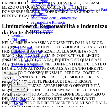
Risoluzione
UN PRODOTTO O SERVIZIO ATTRAVERSO QUALSIASI
Esclusioni di Responsabilità
MEZZO O IN QUALSIASI AMBIENTE, L’UTENTE
Limitazione di Responsabilità e Indennizzo da Par
DOVREBBE USARE IL PROPRIO MIGLIOR GIUDIZIO E
dell’Utente
PRESTARE CAUTELA.
Risoluzione delle Controversie
Separabilità e Rinuncia
Limitazione di Responsabilità e Indennizz
Forza Maggiore
Intero Accordo
da Parte dell’Utente
Contatti
Chi siamo
NELLA MISURA MASSIMA CONSENTITA DALLA LEGGE,
NOI (INCLUSI I DIPENDENTI, I FUNZIONARI, GLI AGENTI 
Avviso Legale
I RIVENDITORI AUTORIZZATI DELLA SOCIETÀ) NON
Contratto di licenza
SIAMO RESPONSABILI, SIA IN CONTRATTO, ILLECITO
Informativa sulla privacy
(INCLUSA LA NEGLIGENZA), EQUITÀ O SU QUALSIASI
Politica sui cookie
ALTRO FONDAMENTO, NEI CONFRONTI DELL’UTENTE O
Termini e Condizioni
DI CHIUNQUE ALTRO PER QUALSIASI DANNO DIRETTO,
INDIRETTO O CONSEQUENZIALE, PERDITA, COSTO O
Italiano
SPESA, DANNO ALLA PROPRIETÀ, LESIONI A PERSONE,
عربي
PERDITA DI PROFITTI, PERDITA DI DATI O RICAVI,
Català
Chiaro
PERDITA DI UTILIZZO, AFFARI PERSI O OPPORTUNITÀ
Čeština
Scuro
MANCATE, SPESE INUTILI O RISPARMI CHE L’UTENTE
Dansk
AVREBBE POTUTO AVERE, NEGAZIONE DEL SERVIZIO O
Sistema
Deutsch
DELL’ACCESSO AL NOSTRO SITO WEB, DERIVANTI
Ελληνικά
DIRETTAMENTE O INDIRETTAMENTE DALL’USO O DALL
English