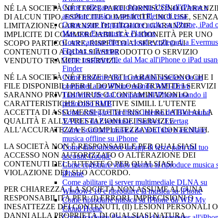
Come collegare una chiavetta USB all'iPhone e
NÉ LA SOCIETÀ NÉ TERZE PARTI FORNISCONO GARANZI
ascoltare musica o gestire i file su di essa
DI ALCUN TIPO, ESPLICITE O IMPLICITE, INCLUSE, SENZA
Come usare l'equalizzatore audio su iPhone, iPad 
LIMITAZIONE, GARANZIE DI TITOLO O GARANZIE
Mac con Evermusic e Flacbox
IMPLICITE DI COMMERCIABILITÀ O IDONEITÀ PER UNO
Come caricare file sul cloud e collegarli a Evermus
SCOPO PARTICOLARE, RISPETTO AI SERVIZI O AI
Flacbox o Evertag
CONTENUTI O A QUALSIASI PRODOTTO O SERVIZIO
Come trasferire file dal Mac all'iPhone o iPad usa
VENDUTO TRAMITE I SERVIZI.
Finder
Come trasferire file in modalità wireless da un
NÉ LA SOCIETÀ NÉ TERZE PARTI GARANTISCONO CHE I
computer a un iPhone usando WiFi-Drive
FILE DISPONIBILI PER IL DOWNLOAD TRAMITE I SERVIZI
Trasferire file dal computer all'iPhone usando il
SARANNO PRIVI DI VIRUS O CONTAMINAZIONI O
protocollo SMB
CARATTERISTICHE DISTRUTTIVE SIMILI. L’UTENTE
Come collegare l'archivio interno del Bluesound
ACCETTA DI ASSUMERSI TUTTI I RISCHI RELATIVI ALLA
VAULT da Evermusic, Flacbox, Evertag
QUALITÀ E ALLE PRESTAZIONI DEI SERVIZI E
Come scaricare musica da YouTube e ascoltare
ALL’ACCURATEZZA E COMPLETEZZA DEI CONTENUTI.
musica offline su iPhone
LA SOCIETÀ NON È RESPONSABILE PER QUALSIASI
Come disconnettere un'app di terze parti dal tuo
ACCESSO NON AUTORIZZATO O ALTERAZIONE DEI
account Google
CONTENUTI DELL’UTENTE O PER QUALSIASI
Come registrare video mentre si riproduce musica 
VIOLAZIONE DEL SUO ACCORDO.
iPhone
Come abilitare il server multimediale DLNA su
PER CHIAREZZA, LA SOCIETÀ NON ASSUME ALCUNA
Windows 10 e riprodurre la musica su iPhone
RESPONSABILITÀ PER: (I) ERRORI, IMPRECISIONI O
Come riprodurre musica su iPhone da WD My
INESATTEZZE DEI CONTENUTI, (II) LESIONI PERSONALI O
Cloud Home
DANNI ALLA PROPRIETÀ DI QUALSIASI NATURA
Come trasferire file musicali dal computer all'iPho