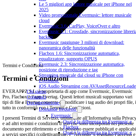
Le 5 migliori app lettore musicale per iPhone nel
2025
Video promozionale Evermusic: lettore musicale
cloud
Evermusic 3.6: CarPlay, VoiceOver e altro
Evermusic 3.1: Crossfade, sincronizzazione libreri
backup
Evermusic raggiunge 3 milioni di download:
panoramica delle funzionalità
Flacbox 1.6: Sincronizzazione automatica,
equalizzatore, supporto OPUS
Evermusic 2.3: Sincronizzazione automatica,
Termini e Condizioni
posizione di riproduzione e tag
Streaming musicale dal cloud su iPhone con
Termini e Condizioni
Evermusic
iOS Audio Streaming con AVAssetResourceLoade
EVERAPPZ S.L. è proprietaria di app come Evermusic, Evermusic
Chi siamo
Pro, Flacbox e l’app Evertag. Questi lettori musicali supportano vari
Contattaci
tipi di file e Evertag consente di modificare i tag audio dei propri file, i
Documentazione
tutto in conformità con i Termini e Condizioni.
Domande frequenti
Evermusic
I presenti Termini di Servizio, unitamente all’Informativa sulla Privac
Qual è la differenza tra Evermusic e
e ad altri termini e condizioni d’uso che sono incorporati nel presente
Flacbox
documento per riferimento e che possono essere pubblicati e applicabi
Qual è la differenza tra Evermusic e
a servizi specifici (collettivamente, l’“Accordo”), regolano l’accesso e