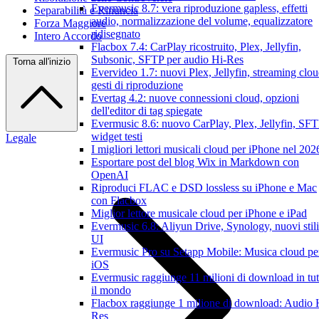
Evermusic 8.7: vera riproduzione gapless, effetti
Separabilità e Rinuncia
audio, normalizzazione del volume, equalizzatore
Forza Maggiore
ridisegnato
Intero Accordo
Flacbox 7.4: CarPlay ricostruito, Plex, Jellyfin,
Subsonic, SFTP per audio Hi-Res
Torna all'inizio
Evervideo 1.7: nuovi Plex, Jellyfin, streaming clou
gesti di riproduzione
Evertag 4.2: nuove connessioni cloud, opzioni
dell'editor di tag spiegate
Evermusic 8.6: nuovo CarPlay, Plex, Jellyfin, SFT
widget testi
Legale
I migliori lettori musicali cloud per iPhone nel 202
Esportare post del blog Wix in Markdown con
OpenAI
Riproduci FLAC e DSD lossless su iPhone e Mac
con Flacbox
Miglior lettore musicale cloud per iPhone e iPad
Evermusic 6.8: Aliyun Drive, Synology, nuovi stili
UI
Evermusic Pro su Setapp Mobile: Musica cloud pe
iOS
Evermusic raggiunge 11 milioni di download in tut
il mondo
Flacbox raggiunge 1 milione di download: Audio 
Res