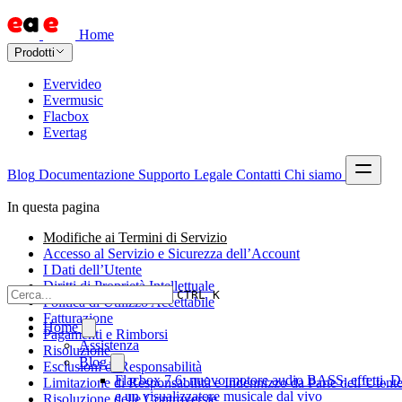
Home
Prodotti
Evervideo
Evermusic
Flacbox
Evertag
Blog
Documentazione
Supporto
Legale
Contatti
Chi siamo
In questa pagina
Modifiche ai Termini di Servizio
Accesso al Servizio e Sicurezza dell’Account
I Dati dell’Utente
Diritti di Proprietà Intellettuale
CTRL K
Politica di Utilizzo Accettabile
Fatturazione
Home
Pagamenti e Rimborsi
Assistenza
Risoluzione
Blog
Esclusioni di Responsabilità
Flacbox 7.6: nuovo motore audio BASS, effetti, 
Limitazione di Responsabilità e Indennizzo da Parte dell’Utent
e un visualizzatore musicale dal vivo
Risoluzione delle Controversie