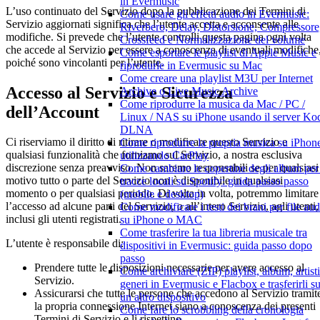
in Evermusic
L’uso continuato del Servizio dopo la pubblicazione dei Termini di
Come usare gli effetti audio in Evermusic:
Servizio aggiornati significa che l’utente accetta e acconsente alle
Riverbero, Delay, Distorsione, Compressore
modifiche. Si prevede che l’utente controlli questa pagina ogni volta
Crossfeed e Normalizzazione del volume
che accede al Servizio per essere a conoscenza di eventuali modifiche
Come esportare le playlist di Apple Music e
poiché sono vincolanti per l’utente.
riprodurle in Evermusic su Mac
Come creare una playlist M3U per Internet
Accesso al Servizio e Sicurezza
Archive o Live Music Archive
Come riprodurre la musica da Mac / PC /
dell’Account
Linux / NAS su iPhone usando il server Ko
DLNA
Ci riserviamo il diritto di ritirare o modificare questo Servizio e
Come riprodurre la propria musica su iPhon
qualsiasi funzionalità che forniamo sul Servizio, a nostra esclusiva
utilizzando CarPlay
discrezione senza preavviso. Non saremo responsabili se per qualsiasi
Come cambiare le copertine degli album per 
motivo tutto o parte del Servizio non è disponibile in qualsiasi
tracce locali su Spotify: guida passo passo
momento o per qualsiasi periodo. Di volta in volta, potremmo limitare
(mobile e desktop)
l’accesso ad alcune parti del Servizio, o all’intero Servizio, agli utenti,
Come modificare i testi dei brani per file aud
inclusi gli utenti registrati.
su iPhone o MAC
Come trasferire la tua libreria musicale tra
L’utente è responsabile di:
dispositivi in Evermusic: guida passo dopo
passo
Prendere tutte le disposizioni necessarie per avere accesso al
Come archiviare (ZIP) playlist, album, artisti
Servizio.
generi in Evermusic e Flacbox e trasferirli s
Assicurarsi che tutte le persone che accedono al Servizio tramit
un altro dispositivo
la propria connessione Internet siano a conoscenza dei presenti
Come fare lo scrobbling della cronologia
Termini di Servizio e li rispettino.