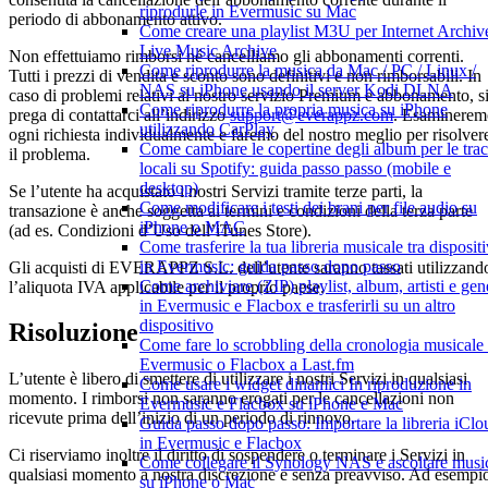
riprodurle in Evermusic su Mac
periodo di abbonamento attivo.
Come creare una playlist M3U per Internet Archiv
Live Music Archive
Non effettuiamo rimborsi né cancelliamo gli abbonamenti correnti.
Come riprodurre la musica da Mac / PC / Linux /
Tutti i prezzi di vendita e sconto sono definitivi e non rimborsabili. In
NAS su iPhone usando il server Kodi DLNA
caso di problemi relativi al nostro servizio Premium e abbonamento, s
Come riprodurre la propria musica su iPhone
prega di contattarci all’indirizzo
support@everappz.com
. Esaminerem
utilizzando CarPlay
ogni richiesta individualmente e faremo del nostro meglio per risolver
Come cambiare le copertine degli album per le tra
il problema.
locali su Spotify: guida passo passo (mobile e
desktop)
Se l’utente ha acquistato i nostri Servizi tramite terze parti, la
Come modificare i testi dei brani per file audio su
transazione è anche soggetta ai termini e condizioni della terza parte
iPhone o MAC
(ad es. Condizioni d’Uso dell’iTunes Store).
Come trasferire la tua libreria musicale tra dispositi
in Evermusic: guida passo dopo passo
Gli acquisti di EVERAPPZ S.L. dell’utente saranno tassati utilizzand
Come archiviare (ZIP) playlist, album, artisti e gen
l’aliquota IVA applicabile per il proprio paese.
in Evermusic e Flacbox e trasferirli su un altro
dispositivo
Risoluzione
Come fare lo scrobbling della cronologia musicale
Evermusic o Flacbox a Last.fm
L’utente è libero di smettere di utilizzare i nostri Servizi in qualsiasi
Come usare i widget dinamici In riproduzione in
momento. I rimborsi non saranno erogati per le cancellazioni non
Evermusic e Flacbox su iPhone e Mac
ricevute prima dell’inizio di un periodo di rinnovo.
Guida passo dopo passo: Importare la libreria iClo
in Evermusic e Flacbox
Ci riserviamo inoltre il diritto di sospendere o terminare i Servizi in
Come collegare il Synology NAS e ascoltare musi
qualsiasi momento a nostra discrezione e senza preavviso. Ad esempi
su iPhone o Mac