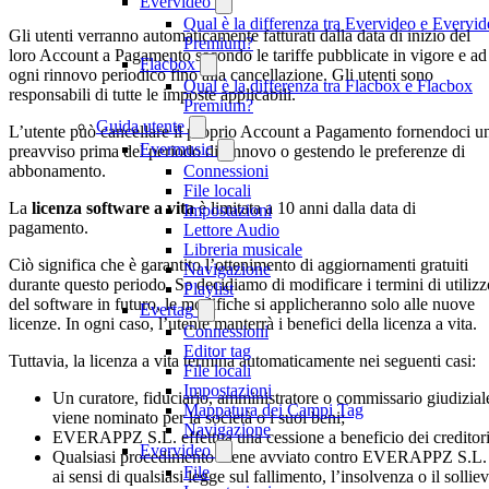
Evervideo
Qual è la differenza tra Evervideo e Evervi
Gli utenti verranno automaticamente fatturati dalla data di inizio del
Premium?
loro Account a Pagamento secondo le tariffe pubblicate in vigore e ad
Flacbox
ogni rinnovo periodico fino alla cancellazione. Gli utenti sono
Qual è la differenza tra Flacbox e Flacbox
responsabili di tutte le imposte applicabili.
Premium?
Guida utente
L’utente può cancellare il proprio Account a Pagamento fornendoci u
Evermusic
preavviso prima del periodo di rinnovo o gestendo le preferenze di
abbonamento.
Connessioni
File locali
La
licenza software a vita
è limitata a 10 anni dalla data di
Impostazioni
pagamento.
Lettore Audio
Libreria musicale
Ciò significa che è garantito l’ottenimento di aggiornamenti gratuiti
Navigazione
durante questo periodo. Se decidiamo di modificare i termini di utilizz
Playlist
del software in futuro, le modifiche si applicheranno solo alle nuove
Evertag
licenze. In ogni caso, l’utente manterrà i benefici della licenza a vita.
Connessioni
Editor tag
Tuttavia, la licenza a vita termina automaticamente nei seguenti casi:
File locali
Impostazioni
Un curatore, fiduciario, amministratore o commissario giudizial
Mappatura dei Campi Tag
viene nominato per la società o i suoi beni;
Navigazione
EVERAPPZ S.L. effettua una cessione a beneficio dei creditori
Evervideo
Qualsiasi procedimento viene avviato contro EVERAPPZ S.L.
File
ai sensi di qualsiasi legge sul fallimento, l’insolvenza o il sollie