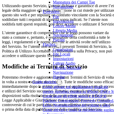
Mappatura dei Campi Tag
Utilizzando questo Servizio, l’utente dichiara e garantisce di avere l’et
Navigazione
legale della maggiore età nella giurisdizione in cui risiede per utilizzar
Evervideo
questo sito web e per stipulare un contratto vincolante con la Società 
File
soddisfare tutti i requisiti di idoneità sopra indicati. Se l’utente non
Impostazioni
soddisfa tutti questi requisiti, non deve accedere o utilizzare il Servizio
Lettore Media
Libreria Media
L’utente garantisce di comprendere che le leggi possono variare da
Navigazione
stato a comune e, pertanto, è responsabile della conformità a tutte le
Playlist
leggi, i regolamenti e le norme per tutte le attività svolte nell’utilizzo
Flacbox
del Servizio. Se l’utente non accetta i presenti Termini di Servizio, la
Connessioni
Politica di Utilizzo Accettabile o l’Informativa sulla Privacy, non può
File Locali
accedere o utilizzare questo Servizio.
Impostazioni
Lettore Audio
Modifiche ai Termini di Servizio
Libreria Musicale
Navigazione
Playlist
Potremmo rivedere e aggiornare i presenti Termini di Servizio di volta
in volta a nostra esclusiva discrezione. Tutte le modifiche sono efficac
Guide pratiche
immediatamente dopo la pubblicazione e si applicano a tutti gli access
Come attivare un visualizzatore musicale
e utilizzi del Servizio successivi. Tuttavia, eventuali modifiche alle
mentre riproduci musica su iPhone, iPad e 
disposizioni sulla risoluzione delle controversie stabilite nella sezione
Come usare gli effetti sonori e il DSP in
Legge Applicabile e Giurisdizione non si applicheranno a eventuali
Flacbox: Compressore, Freeverb, Crossfeed
controversie di cui le parti abbiano avuto effettiva conoscenza alla dat
Echo, Normalizzazione del volume e altro
o prima della data di pubblicazione della modifica sul Servizio.
Come attivare e usare la riproduzione gaples