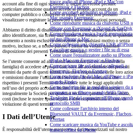
tracce audio su iPhone, iPad e Mac con
account alla fine di ogni sessione. L’utente dovrebbe prestare
Evermusic e Flacbox
particolare attenzione quando accede al proprio account da un
Come ascoltare audiolibri su iPhone, iPad e
computer pubblico o condiviso in modo che altri non possano
Mac usando Evermusic
visualizzare o registrare la password o altre informazioni personali.
Come riprodurre musica da chiavetta USB s
iPhone con Evermusic e iXpand di SanDisk
Abbiamo il diritto di disabilitare qualsiasi nome utente, password o
Come riprodurre musica locale memorizzata
altro identificatore, sia scelto dall’utente che fornito da noi, in qualsias
sul tuo iPhone o Mac
momento a nostra esclusiva discrezione per qualsiasi motivo o senza
Come collegare una chiavetta USB all'iPho
motivo, incluso se, a nostro parere, l’utente ha violato qualsiasi
e ascoltare musica o gestire i file su di essa
disposizione dei presenti Termini di Servizio.
Come usare l'equalizzatore audio su iPhone,
iPad o Mac con Evermusic e Flacbox
Se l’utente consente ad altri utenti autorizzati (ad es. membri della
Come caricare file sul cloud e collegarli a
famiglia) di accedere ai propri dati, oltre all’accettazione dei presenti
Evermusic, Flacbox o Evertag
termini da parte di questi ultimi, l’utente è responsabile delle loro azio
Come trasferire file dal Mac all'iPhone o iPa
e omissioni durante l’utilizzo dei Servizi e deve assicurarsi che
usando Finder
rispettino i presenti Termini di Servizio e tutte le leggi applicabili
Come trasferire file in modalità wireless da 
nell’uso del proprio account. Inoltre, l’utente accetta di risarcire
computer a un iPhone usando WiFi-Drive
integralmente la Società per qualsiasi reclamo, perdita, danno, multa,
Trasferire file dal computer all'iPhone usando
costi (incluse le nostre spese legali) e altre responsabilità in caso di
protocollo SMB
violazione di questi termini.
Come collegare l'archivio interno del
Bluesound VAULT da Evermusic, Flacbox,
I Dati dell’Utente
Evertag
Come scaricare musica da YouTube e ascolt
È responsabilità dell’utente mantenere i dati memorizzati sul nostro
musica offline su iPhone