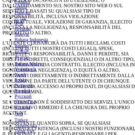
CAPACITÀ O INCAPACITÀ DI UTILIZZARE, O
Español
DALL’AFFIDAMENTO SUL NOSTRO SITO WEB O SUL
Suomi
SERVIZIO E BASATI SU QUALSIASI TIPO DI
Français
RESPONSABILITÀ, INCLUSA VIOLAZIONE
עברית
CONTRATTUALE, VIOLAZIONE DI GARANZIA, ILLECITO
हिन्दी
(INCLUSA LA NEGLIGENZA), RESPONSABILITÀ DEL
Hrvatski
PRODOTTO O ALTRO.
Magyar
Bahasa Indonesia
L’UTENTE CI RISARCIRÀ DA TUTTI I RECLAMI, COSTI
Italiano
(INCLUSI TUTTI I NOSTRI COSTI LEGALI), SPESE,
日本語
RICHIESTE O RESPONSABILITÀ, DANNI E PERDITE, SIA
한국어
DIRETTI, INDIRETTI, CONSEQUENZIALI O DI ALTRO TIPO,
Bahasa Melayu
E SIA DERIVANTI DA CONTRATTO, ILLECITO (INCLUSA IN
Nederlands
OGNI CASO LA NEGLIGENZA), O EQUITÀ O ALTRO,
Norsk
DERIVANTI DIRETTAMENTE O INDIRETTAMENTE DALLA
Polski
VIOLAZIONE DA PARTE DELL’UTENTE O DI CHIUNQUE
Português
L’UTENTE DIA ACCESSO AI PROPRI DATI, DI QUALSIASI D
Română
QUESTI TERMINI.
Русский
Slovenčina
SE L’UTENTE NON È SODDISFATTO DEI SERVIZI, L’UNICO
Svenska
ED ESCLUSIVO RIMEDIO È LA CHIUSURA DEL PROPRIO
ACCOUNT.
ไทย
Türkçe
NONOSTANTE QUANTO SOPRA, SE QUALSIASI
Українська
TRIBUNALE CI RITENGA (INCLUSI I NOSTRI FUNZIONARI
Tiếng Việt
IL PERSONALE E GLI AGENTI) RESPONSABILI PER