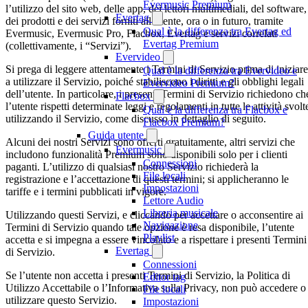
Evermusic Premium
l’utilizzo del sito web, delle app, dei lettori multimediali, del software,
Evertag
dei prodotti e dei servizi forniti all’utente, ora o in futuro, tramite
Qual è la differenza tra Evertag ed
Evermusic, Evermusic Pro, Flacbox, Evertag e servizi correlati
Evertag Premium
(collettivamente, i “Servizi”).
Evervideo
Si prega di leggere attentamente i Termini di Servizio prima di iniziare
Qual è la differenza tra Evervideo e
a utilizzare il Servizio, poiché stabiliscono i diritti e gli obblighi legali
Evervideo Premium?
dell’utente. In particolare, i presenti Termini di Servizio richiedono ch
Flacbox
l’utente rispetti determinate leggi e regolamenti in tutte le attività svolt
Qual è la differenza tra Flacbox e
utilizzando il Servizio, come discusso in dettaglio di seguito.
Flacbox Premium?
Guida utente
Alcuni dei nostri Servizi sono offerti gratuitamente, altri servizi che
Evermusic
includono funzionalità Premium sono disponibili solo per i clienti
Connessioni
paganti. L’utilizzo di qualsiasi nostro Servizio richiederà la
File locali
registrazione e l’accettazione di questi termini; si applicheranno le
Impostazioni
tariffe e i termini pubblicati in vigore.
Lettore Audio
Libreria musicale
Utilizzando questi Servizi, e cliccando per accettare o acconsentire ai
Navigazione
Termini di Servizio quando tale opzione è resa disponibile, l’utente
Playlist
accetta e si impegna a essere vincolato e a rispettare i presenti Termini
Evertag
di Servizio.
Connessioni
Se l’utente non accetta i presenti Termini di Servizio, la Politica di
Editor tag
Utilizzo Accettabile o l’Informativa sulla Privacy, non può accedere o
File locali
utilizzare questo Servizio.
Impostazioni