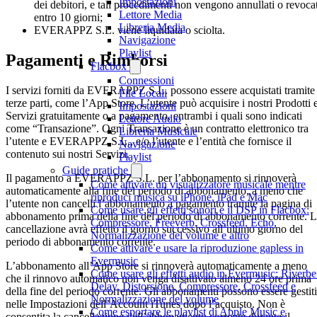
Impostazioni
dei debitori, e tali procedimenti non vengono annullati o revocat
Lettore Media
entro 10 giorni;
Libreria Media
EVERAPPZ S.L. viene liquidata o sciolta.
Navigazione
Playlist
Pagamenti e Rimborsi
Flacbox
Connessioni
I servizi forniti da EVERAPPZ S.L. possono essere acquistati tramite
File Locali
terze parti, come l’App Store. L’utente può acquisire i nostri Prodotti 
Impostazioni
Servizi gratuitamente o a pagamento, entrambi i quali sono indicati
Lettore Audio
come “Transazione”. Ogni Transazione è un contratto elettronico tra
Libreria Musicale
l’utente e EVERAPPZ S.L., e/o l’utente e l’entità che fornisce il
Navigazione
contenuto sui nostri Servizi.
Playlist
Guide pratiche
Il pagamento a EVERAPPZ S.L. per l’abbonamento si rinnoverà
Come attivare un visualizzatore musicale mentre
automaticamente alla fine del periodo di abbonamento, a meno che
riproduci musica su iPhone, iPad e Mac
l’utente non cancelli l’abbonamento a pagamento tramite la pagina di
Come usare gli effetti sonori e il DSP in Flacbox:
abbonamento prima della fine del periodo di abbonamento corrente. 
Compressore, Freeverb, Crossfeed, Echo,
cancellazione avrà effetto il giorno successivo all’ultimo giorno del
Normalizzazione del volume e altro
periodo di abbonamento corrente.
Come attivare e usare la riproduzione gapless in
Evermusic
L’abbonamento all’App Store si rinnoverà automaticamente a meno
Come usare gli effetti audio in Evermusic: Riverbe
che il rinnovo automatico non venga disattivato almeno 24 ore prima
Delay, Distorsione, Compressore, Crossfeed e
della fine del periodo corrente. Gli abbonamenti possono essere gestiti
Normalizzazione del volume
nelle Impostazioni dell’Account iTunes dopo l’acquisto. Non è
Come esportare le playlist di Apple Music e
consentita la cancellazione dell’abbonamento corrente durante il