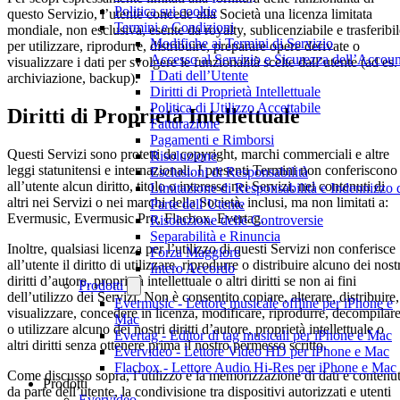
Politica sui cookie
questo Servizio, l’utente concede alla Società una licenza limitata
Termini e Condizioni
mondiale, non esclusiva, esente da royalty, sublicenziabile e trasferibil
Modifiche ai Termini di Servizio
per utilizzare, riprodurre, distribuire, preparare opere derivate o
Accesso al Servizio e Sicurezza dell’Accoun
visualizzare i dati per svolgere le funzionalità scelte dall’utente (ad es.
I Dati dell’Utente
archiviazione, backup).
Diritti di Proprietà Intellettuale
Politica di Utilizzo Accettabile
Diritti di Proprietà Intellettuale
Fatturazione
Pagamenti e Rimborsi
Questi Servizi sono protetti da copyright, marchi commerciali e altre
Risoluzione
leggi statunitensi e internazionali. I presenti Termini non conferiscono
Esclusioni di Responsabilità
all’utente alcun diritto, titolo o interesse nei Servizi, nei contenuti di
Limitazione di Responsabilità e Indennizzo 
altri nei Servizi o nei marchi della Società, inclusi, ma non limitati a:
Parte dell’Utente
Evermusic, Evermusic Pro, Flacbox, Evertag.
Risoluzione delle Controversie
Separabilità e Rinuncia
Inoltre, qualsiasi licenza per l’utilizzo di questi Servizi non conferisce
Forza Maggiore
all’utente il diritto di utilizzare, riprodurre o distribuire alcuno dei nost
Intero Accordo
diritti d’autore, proprietà intellettuale o altri diritti se non ai fini
Prodotti
dell’utilizzo dei Servizi. Non è consentito copiare, alterare, distribuire,
Evermusic - Lettore musicale offline per iPhone e
visualizzare, concedere in licenza, modificare, riprodurre, decompilar
Mac
o utilizzare alcuno dei nostri diritti d’autore, proprietà intellettuale o
Evertag - Editor di tag musicali per iPhone e Mac
altri diritti senza ottenere prima il nostro permesso scritto.
Evervideo - Lettore Video HD per iPhone e Mac
Flacbox - Lettore Audio Hi-Res per iPhone e Mac
Come discusso sopra, l’utilizzo e la memorizzazione di dati e contenut
Prodotti
da parte dell’utente, la condivisione tra dispositivi autorizzati e utenti
Evervideo