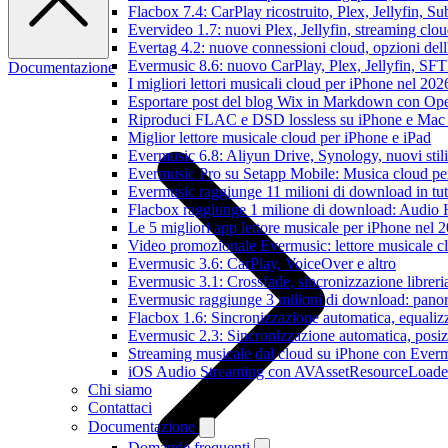
Flacbox 7.4: CarPlay ricostruito, Plex, Jellyfin, 
Evervideo 1.7: nuovi Plex, Jellyfin, streaming clou
Evertag 4.2: nuove connessioni cloud, opzioni dell'
Evermusic 8.6: nuovo CarPlay, Plex, Jellyfin, SFTP
Documentazione
I migliori lettori musicali cloud per iPhone nel 202
Esportare post del blog Wix in Markdown con O
Riproduci FLAC e DSD lossless su iPhone e Mac
Miglior lettore musicale cloud per iPhone e iPad
Evermusic 6.8: Aliyun Drive, Synology, nuovi stil
Evermusic Pro su Setapp Mobile: Musica cloud pe
Evermusic raggiunge 11 milioni di download in tu
Flacbox raggiunge 1 milione di download: Audio 
Le 5 migliori app lettore musicale per iPhone nel 
Video promozionale Evermusic: lettore musicale c
Evermusic 3.6: CarPlay, VoiceOver e altro
Evermusic 3.1: Crossfade, sincronizzazione libreri
Evermusic raggiunge 3 milioni di download: panora
Flacbox 1.6: Sincronizzazione automatica, equali
Evermusic 2.3: Sincronizzazione automatica, posiz
Streaming musicale dal cloud su iPhone con Ever
iOS Audio Streaming con AVAssetResourceLoade
Chi siamo
Contattaci
Documentazione
Domande frequenti