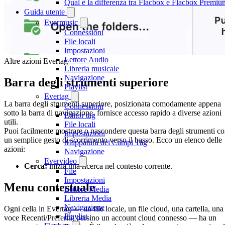
Qual è la differenza tra Flacbox e Flacbox Premiu
Guida utente
Evermusic
Connessioni
File locali
Impostazioni
Lettore Audio
Altre azioni Evertag
Libreria musicale
Navigazione
Barra degli strumenti superiore
Playlist
Evertag
La barra degli strumenti superiore, posizionata comodamente appena
Connessioni
sotto la barra di navigazione, fornisce accesso rapido a diverse azioni
Editor tag
utili.
File locali
Puoi facilmente mostrare o nascondere questa barra degli strumenti c
Impostazioni
un semplice gesto di scorrimento verso il basso. Ecco un elenco delle
Mappatura dei Campi Tag
azioni:
Navigazione
Evervideo
Cerca:
inizia una ricerca nel contesto corrente.
File
Impostazioni
Menu contestuale
Lettore Media
Libreria Media
Navigazione
Ogni cella in Evertag — un file locale, un file cloud, una cartella, una
Playlist
voce Recenti/Preferiti, persino un account cloud connesso — ha un