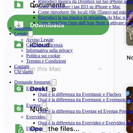
Riproduci musica da Dropbox sul tuo iPhone quand
Come modificare i tag ID3 su iPhone e Mac
Come riprodurre file locali (file iTunes) sul mio i
Riproduci la tua musica in streaming da Mac o 
Come installare l'app dall'App Store o attivare acq
Supporto
Legale
Avviso Legale
Contratto di licenza
Informativa sulla privacy
Politica sui cookie
Termini e Condizioni
Contatti
Chi siamo
Domande frequenti
Evermusic
Qual è la differenza tra Evermusic e Flacbox
Qual è la differenza tra Evermusic e Evermusic P
Evertag
Qual è la differenza tra Evertag ed Evertag Premi
Evervideo
Qual è la differenza tra Evervideo e Evervideo P
Flacbox