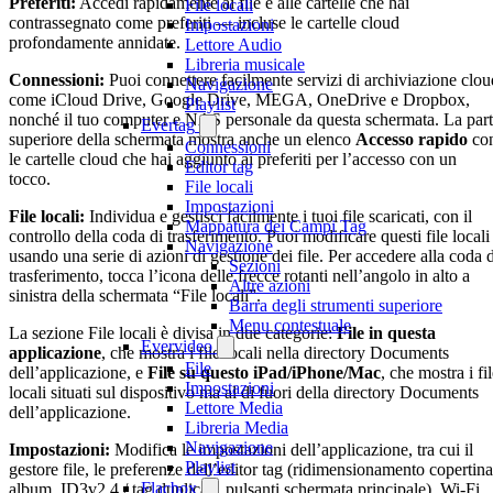
Preferiti:
Accedi rapidamente ai file e alle cartelle che hai
File locali
contrassegnato come preferiti — incluse le cartelle cloud
Impostazioni
profondamente annidate.
Lettore Audio
Libreria musicale
Connessioni:
Puoi connettere facilmente servizi di archiviazione clou
Navigazione
come iCloud Drive, Google Drive, MEGA, OneDrive e Dropbox,
Playlist
nonché il tuo computer e NAS personale da questa schermata. La par
Evertag
superiore della schermata mostra anche un elenco
Accesso rapido
co
Connessioni
le cartelle cloud che hai aggiunto ai preferiti per l’accesso con un
Editor tag
tocco.
File locali
Impostazioni
File locali:
Individua e gestisci facilmente i tuoi file scaricati, con il
Mappatura dei Campi Tag
controllo della coda di trasferimento. Puoi modificare questi file locali
Navigazione
usando una serie di azioni di gestione dei file. Per accedere alla coda d
Sezioni
trasferimento, tocca l’icona delle frecce rotanti nell’angolo in alto a
Altre azioni
sinistra della schermata “File locali”.
Barra degli strumenti superiore
Menu contestuale
La sezione File locali è divisa in due categorie:
File in questa
Evervideo
applicazione
, che mostra i file locali nella directory Documents
File
dell’applicazione, e
File su questo iPad/iPhone/Mac
, che mostra i fi
Impostazioni
locali situati sul dispositivo ma al di fuori della directory Documents
Lettore Media
dell’applicazione.
Libreria Media
Navigazione
Impostazioni:
Modifica le impostazioni dell’applicazione, tra cui il
Playlist
gestore file, le preferenze dell’editor tag (ridimensionamento copertina
Flacbox
album, ID3v2.4 / tag duplicati, pulsanti schermata principale), Wi-Fi