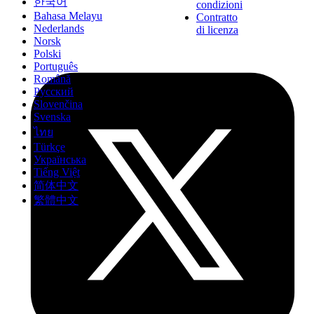
한국어
condizioni
Bahasa Melayu
Contratto
Nederlands
di licenza
Norsk
Polski
Português
Română
Русский
Slovenčina
Svenska
ไทย
Türkçe
Українська
Tiếng Việt
简体中文
繁體中文