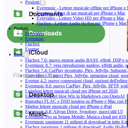
Prodotti
Evermusic - Lettore musicale offline per iPhone e
Evertag - Editor di tag musicali per iPhone e Mac
Evervideo - Lettore Video HD per iPhone e Mac
Flacbox - Lettore Audio Hi-Res per iPhone e Mac
Prodotti
Evervideo
Evermusic
Flacbox
Evertag
Blog
Flacbox 7.6: nuovo motore audio BASS, effetti, DSP e un
Evermusic 8.7: vera riproduzione gapless, effetti audio, 
Flacbox 7.4: CarPlay ricostruito, Plex, Jellyfin, Subson
Evervideo 1.7: nuovi Plex, Jellyfin, streaming cloud, gest
Evertag 4.2: nuove connessioni cloud, opzioni dell'editor 
Evermusic 8.6: nuovo CarPlay, Plex, Jellyfin, SFTP, widg
I migliori lettori musicali cloud per iPhone nel 2026
Esportare post del blog Wix in Markdown con OpenAI
Riproduci FLAC e DSD lossless su iPhone e Mac con F
Miglior lettore musicale cloud per iPhone e iPad
Evermusic 6.8: Aliyun Drive, Synology, nuovi stili UI
Evermusic Pro su Setapp Mobile: Musica cloud per iOS
Evermusic raggiunge 11 milioni di download in tutto il 
Flacbox raggiunge 1 milione di download: Audio Hi-Res