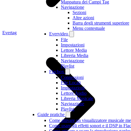
Mappatura dei Campi Tag
Navigazione
Sezioni
Altre azioni
Barra degli strumenti superiore
Menu contestuale
Evertag
Evervideo
File
Impostazioni
Lettore Media
Libreria Media
Navigazione
Playlist
Flacbox
Connessioni
File Locali
Impostazioni
Lettore Audio
Libreria Musicale
Navigazione
Playlist
Guide pratiche
Come attivare un visualizzatore musicale me
Come usare gli effetti sonori e il DSP in F
Come attivare e usare la riproduzione gaple