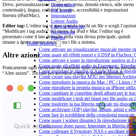
Drive, personalizzazione (icona app, tema, densità elenco, stile menu
Connessioni
contestuale), lingua, codice d’accesso, accessibilità e impostazioni
File Locali
finestra (iPad/Mac).
Impostazioni
Lettore Audio
Editor tag:
L’editor tag si apre quando tocchi un file o scegli l’opzio
Libreria Musicale
“Modificare i tag audio” dal menu. Su iPad e Mac l’editor tag è
Navigazione
presentato come il lato dettaglio della vista divisa principale, quindi
Playlist
rimane a destra mentre navighi tra i file a sinistra.
Guide pratiche
Come attivare un visualizzatore musicale mentre r
Altre azioni
Come usare gli effetti sonori e il DSP in Flacbox
Come attivare e usare la riproduzione gapless in 
Come usare gli effetti audio in Evermusic: Riverb
Praticamente ogni elemento di contenuto sullo schermo ha un pulsant
Come esportare le playlist di Apple Music e ripro
“Altre azioni”. Toccalo per accedere a tutte le azioni disponibili.
Come creare una playlist M3U per Internet Archiv
Come riprodurre la musica da Mac / PC / Linux 
Come riprodurre la propria musica su iPhone utili
Come cambiare le copertine degli album per le trac
Come modificare i testi dei brani per file audio 
Come trasferire la tua libreria musicale tra dispos
Come archiviare (ZIP) playlist, album, artisti e gene
Come fare lo scrobbling della cronologia musical
Come usare i widget dinamici In riproduzione in 
Guida passo dopo passo: Importare la libreria iCl
Come collegare il Synology NAS e ascoltare musi