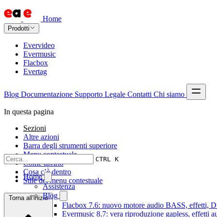
Home
Prodotti
Evervideo
Evermusic
Flacbox
Evertag
Blog
Documentazione
Supporto
Legale
Contatti
Chi siamo
In questa pagina
Sezioni
Altre azioni
Barra degli strumenti superiore
Menu contestuale
CTRL K
Come aprirlo
Cosa c’è dentro
Home
Stile del menu contestuale
Assistenza
Blog
Torna all'inizio
Flacbox 7.6: nuovo motore audio BASS, effetti, DS
Evermusic 8.7: vera riproduzione gapless, effetti 