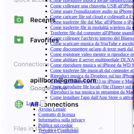
Come riprodurre musica locale memorizzata
Come collegare una chiavetta USB all'iPhone e
Come usare l'equalizzatore audio su iPhone
Come caricare file sul cloud e collegarli a 
Come trasferire file dal Mac all'iPhone o iP
Come trasferire file in modalità wireless d
Trasferire file dal computer all'iPhone usan
Come collegare l'archivio interno del Blu
Come scaricare musica da YouTube e ascolta
Come disconnettere un'app di terze parti da
Come registrare video mentre si riproduce 
Come abilitare il server multimediale DLNA
Come riprodurre musica su iPhone da WD
Come trasferire file musicali dal computer 
Riproduci musica da Dropbox sul tuo iPhone
Come modificare i tag ID3 su iPhone e Mac
Come riprodurre file locali (file iTunes) sul
Riproduci la tua musica in streaming da M
Come installare l'app dall'App Store o attiv
Legale
Avviso Legale
Contratto di licenza
Informativa sulla privacy
Politica sui cookie
Termini e Condizioni