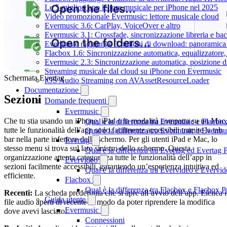
Le 5 migliori app lettore musicale per iPhone nel 2025
Video promozionale Evermusic: lettore musicale cloud
Evermusic 3.6: CarPlay, VoiceOver e altro
Evermusic 3.1: Crossfade, sincronizzazione libreria e ba
Evermusic raggiunge 3 milioni di download: panoramica d
Flacbox 1.6: Sincronizzazione automatica, equalizzator
Evermusic 2.3: Sincronizzazione automatica, posizione di
Streaming musicale dal cloud su iPhone con Evermusic
Schermata Evertag
iOS Audio Streaming con AVAssetResourceLoader
Documentazione
Sezioni
Domande frequenti
Evermusic
Che tu stia usando un iPhone, iPad o la modalità compatta su un Mac,
Qual è la differenza tra Evermusic e Flacbo
tutte le funzionalità dell’app sono facilmente accessibili tramite la tab
Qual è la differenza tra Evermusic e Everm
bar nella parte inferiore dello schermo. Per gli utenti iPad e Mac, lo
Evertag
stesso menu si trova sul lato sinistro dello schermo. Questa
Qual è la differenza tra Evertag ed Evertag
organizzazione attenta categorizza tutte le funzionalità dell’app in
Evervideo
sezioni facilmente accessibili, garantendo un’esperienza intuitiva ed
Qual è la differenza tra Evervideo e Everv
efficiente.
Flacbox
Qual è la differenza tra Flacbox e Flacbox
Recenti:
La scheda predefinita che si apre all’avvio dell’app. Elenca i
Guida utente
file audio aperti di recente in modo da poter riprendere la modifica
Evermusic
dove avevi lasciato.
Connessioni