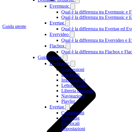
Evermusic
Qual è la differenza tra Evermusic e 
Qual è la differenza tra Evermusic e
Evertag
Guida utente
Qual è la differenza tra Evertag ed E
Evervideo
Qual è la differenza tra Evervideo e
Flacbox
Qual è la differenza tra Flacbox e F
Guida utente
Evermusic
Connessioni
File locali
Impostazioni
Lettore Audio
Libreria musicale
Navigazione
Playlist
Evertag
Connessioni
Editor tag
File locali
Impostazioni