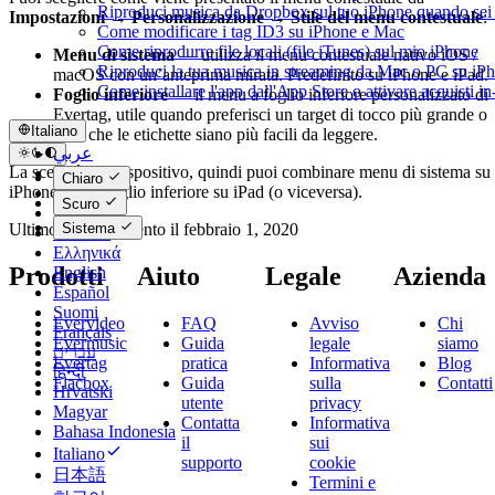
Riproduci musica da Dropbox sul tuo iPhone quando sei 
Impostazioni → Personalizzazione → Stile del menu contestuale
:
Come modificare i tag ID3 su iPhone e Mac
Come riprodurre file locali (file iTunes) sul mio iPhone
Menu di sistema
— utilizza il menu contestuale nativo iOS /
Riproduci la tua musica in streaming da Mac o PC su 
macOS con un’anteprima mirata. Predefinito su iPhone e iPad.
Come installare l'app dall'App Store o attivare acquisti 
Foglio inferiore
— il menu a foglio inferiore personalizzato di
Evertag, utile quando preferisci un target di tocco più grande o
Italiano
vuoi che le etichette siano più facili da leggere.
عربي
La scelta è per dispositivo, quindi puoi combinare menu di sistema su
Català
Chiaro
iPhone con il foglio inferiore su iPad (o viceversa).
Čeština
Scuro
Dansk
Sistema
Ultimo aggiornamento il
febbraio 1, 2020
Deutsch
Ελληνικά
Prodotti
Aiuto
Legale
Azienda
English
Español
Suomi
Evervideo
FAQ
Avviso
Chi
Français
Evermusic
Guida
legale
siamo
עברית
Evertag
pratica
Informativa
Blog
हिन्दी
Flacbox
Guida
sulla
Contatti
Hrvatski
utente
privacy
Magyar
Contatta
Informativa
Bahasa Indonesia
il
sui
Italiano
supporto
cookie
日本語
Termini e