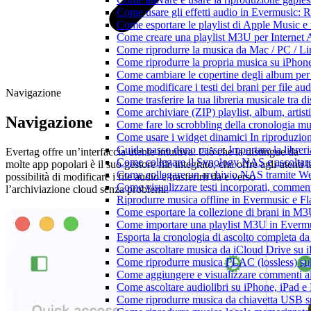
Come usare gli effetti audio in Evermusic:
Come esportare le playlist di Apple Music e
Come creare una playlist M3U per Internet 
Come riprodurre la musica da Mac / PC / 
Come riprodurre la propria musica su iPhon
Come cambiare le copertine degli album per l
Come modificare i testi dei brani per file 
Navigazione
Come trasferire la tua libreria musicale tra 
Come archiviare (ZIP) playlist, album, artisti
Navigazione
Come fare lo scrobbling della cronologia m
Come usare i widget dinamici In riproduzio
Guida passo dopo passo: Importare la librer
Evertag offre un’interfaccia utente intuitiva. Ciò che la distingue da
Come collegare il Synology NAS e ascoltar
molte app popolari è il suo gestore file integrato, che offre agli utenti l
Come collegare un archivio NAS tramite W
possibilità di modificare i file audio e trasferirli da e verso
Come visualizzare testi incorporati, commen
l’archiviazione cloud senza problemi.
Riprodurre musica offline in Evermusic e Flac
Come esportare la collezione di brani in 
Come importare una playlist M3U in Everm
Esporta la cronologia di ascolto completa d
Come ascoltare musica da iCloud Drive su 
Come riprodurre musica FLAC (lossless) su
Come aggiungere e visualizzare commenti al
Come ascoltare audiolibri su iPhone, iPad 
Come riprodurre musica da chiavetta USB 