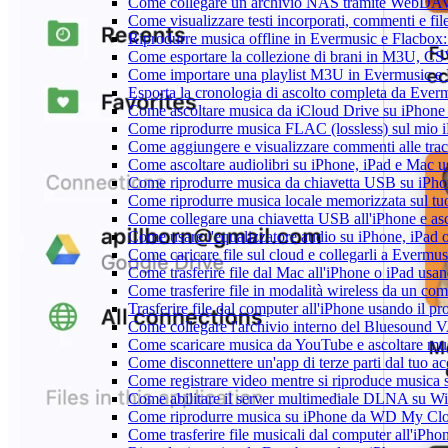
Come collegare un archivio NAS tramite WebDAV 
Come visualizzare testi incorporati, commenti e f
Riprodurre musica offline in Evermusic e Flacbox: S
Come esportare la collezione di brani in M3U, C
Come importare una playlist M3U in Evermusic e
Esporta la cronologia di ascolto completa da Ever
Come ascoltare musica da iCloud Drive su iPhon
Come riprodurre musica FLAC (lossless) sul mio 
Come aggiungere e visualizzare commenti alle tra
Come ascoltare audiolibri su iPhone, iPad e Mac 
Come riprodurre musica da chiavetta USB su iPh
Come riprodurre musica locale memorizzata sul t
Come collegare una chiavetta USB all'iPhone e ascol
Come usare l'equalizzatore audio su iPhone, iPad
Come caricare file sul cloud e collegarli a Evermu
Come trasferire file dal Mac all'iPhone o iPad usa
Come trasferire file in modalità wireless da un c
Trasferire file dal computer all'iPhone usando il 
Come collegare l'archivio interno del Bluesound
Come scaricare musica da YouTube e ascoltare mus
Come disconnettere un'app di terze parti dal tuo 
Come registrare video mentre si riproduce musica 
Come abilitare il server multimediale DLNA su Wi
Come riprodurre musica su iPhone da WD My C
Come trasferire file musicali dal computer all'iP