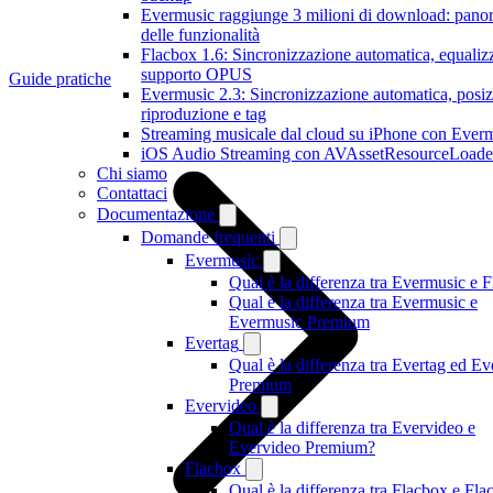
Evermusic raggiunge 3 milioni di download: pano
delle funzionalità
Flacbox 1.6: Sincronizzazione automatica, equalizz
supporto OPUS
Guide pratiche
Evermusic 2.3: Sincronizzazione automatica, posiz
riproduzione e tag
Streaming musicale dal cloud su iPhone con Ever
iOS Audio Streaming con AVAssetResourceLoade
Chi siamo
Contattaci
Documentazione
Domande frequenti
Evermusic
Qual è la differenza tra Evermusic e 
Qual è la differenza tra Evermusic e
Evermusic Premium
Evertag
Qual è la differenza tra Evertag ed Ev
Premium
Evervideo
Qual è la differenza tra Evervideo e
Evervideo Premium?
Flacbox
Qual è la differenza tra Flacbox e Fla