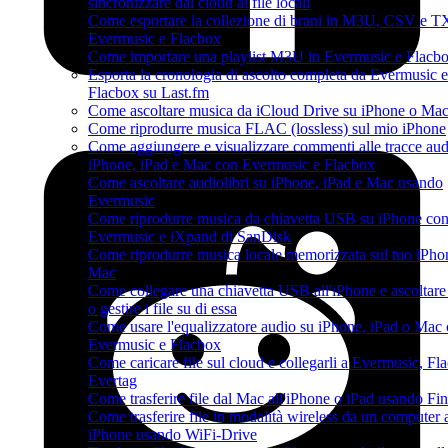
sincronizzare dal cloud ai file locali
Come esportare la collezione di brani in M3U, CSV e T
Evermusic e Flacbox
Come importare una playlist M3U in Evermusic e Flacb
Esporta la cronologia di ascolto completa da Evermusic e
Flacbox su Last.fm
Come ascoltare musica da iCloud Drive su iPhone o Ma
Come riprodurre musica FLAC (lossless) sul mio iPhone
Come aggiungere e visualizzare commenti alle tracce aud
iPhone, iPad e Mac con Evermusic e Flacbox
Come ascoltare audiolibri su iPhone, iPad e Mac usando
Evermusic
Come riprodurre musica da chiavetta USB su iPhone co
Evermusic e iXpand di SanDisk
Come riprodurre musica locale memorizzata sul tuo iPho
Mac
Come collegare una chiavetta USB all'iPhone e ascoltar
o gestire i file su di essa
Come usare l'equalizzatore audio su iPhone, iPad o Mac
Evermusic e Flacbox
Come caricare file sul cloud e collegarli a Evermusic, Fl
Evertag
Come trasferire file dal Mac all'iPhone o iPad usando Fi
Come trasferire file in modalità wireless da un computer 
iPhone usando WiFi-Drive