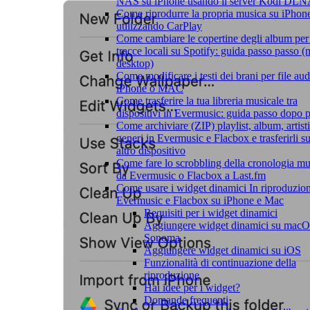
NAS su iPhone usando il server Kodi DL
Come riprodurre la propria musica su iPhon
utilizzando CarPlay
Come cambiare le copertine degli album per 
tracce locali su Spotify: guida passo passo (
desktop)
Come modificare i testi dei brani per file aud
iPhone o MAC
Come trasferire la tua libreria musicale tra
dispositivi in Evermusic: guida passo dopo 
Come archiviare (ZIP) playlist, album, artisti
generi in Evermusic e Flacbox e trasferirli s
altro dispositivo
Come fare lo scrobbling della cronologia mu
da Evermusic o Flacbox a Last.fm
Come usare i widget dinamici In riproduzion
Evermusic e Flacbox su iPhone e Mac
Requisiti per i widget dinamici
Aggiungere widget dinamici su mac
Sonoma
Aggiungere widget dinamici su iOS
Funzionalità di continuazione della
riproduzione
Hai idee per i widget?
Domande frequenti