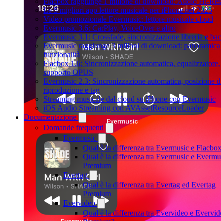
Flacbox raggiunge 1 milione di download: Audio Hi-Res
Le 5 migliori app lettore musicale per iPhone nel 2025
Video promozionale Evermusic: lettore musicale cloud
Evermusic 3.6: CarPlay, VoiceOver e altro
Evermusic 3.1: Crossfade, sincronizzazione libreria e ba
Evermusic raggiunge 3 milioni di download: panoramica 
funzionalità
Flacbox 1.6: Sincronizzazione automatica, equalizzatore,
supporto OPUS
Evermusic 2.3: Sincronizzazione automatica, posizione d
riproduzione e tag
Streaming musicale dal cloud su iPhone con Evermusic
iOS Audio Streaming con AVAssetResourceLoader
Documentazione
Domande frequenti
Evermusic
Qual è la differenza tra Evermusic e Flacbo
Qual è la differenza tra Evermusic e Evermu
Premium
Evertag
Qual è la differenza tra Evertag ed Evertag
Premium
Evervideo
Qual è la differenza tra Evervideo e Evervi