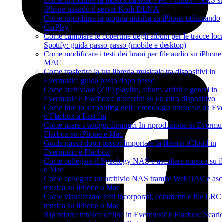
Come riprodurre la musica da Mac / PC / Linux / NAS s
iPhone usando il server Kodi DLNA
Come riprodurre la propria musica su iPhone utilizzando
CarPlay
Come cambiare le copertine degli album per le tracce loca
Spotify: guida passo passo (mobile e desktop)
Come modificare i testi dei brani per file audio su iPhone
MAC
Come trasferire la tua libreria musicale tra dispositivi in
Evermusic: guida passo dopo passo
Come archiviare (ZIP) playlist, album, artisti e generi in
Evermusic e Flacbox e trasferirli su un altro dispositivo
Come fare lo scrobbling della cronologia musicale da E
o Flacbox a Last.fm
Come usare i widget dinamici In riproduzione in Evermu
Flacbox su iPhone e Mac
Guida passo dopo passo: Importare la libreria iCloud in
Evermusic e Flacbox
Come collegare il Synology NAS e ascoltare musica su 
o Mac
Come collegare un archivio NAS tramite WebDAV e asc
musica su iPhone o Mac
Come visualizzare testi incorporati, commenti e file LRC 
musica su iPhone o Mac
Riprodurre musica offline in Evermusic e Flacbox: Scaric