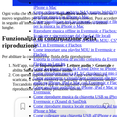
Come collegare il Synology NAS e ascoltare musi
iPhone o Mac
Come collegare un archivio NAS tramite WebDA
Ogni volta che tocchi il pulsante
Segnalibro audio
, viene creato un
ascoltare musica su iPhone o Mac
nuovo segnalibro per la canzone e il timestamp correnti. Puoi acceder
Come visualizzare testi incorporati, commenti e fi
in seguito all’interno dell’app — perfetto per audiolibri o lezioni
per la musica su iPhone o Mac
lunghe.
Riprodurre musica offline in Evermusic e Flacbox:
Scaricare e sincronizzare dal cloud ai file locali
Funzionalità di continuazione della
Come esportare la collezione di brani in M3U, CS
riproduzione
TXT in Evermusic e Flacbox
Come importare una playlist M3U in Evermusic e
Flacbox
Per abilitare la continuazione fluida della riproduzione:
Esporta la cronologia di ascolto completa da Ever
Flacbox su Last.fm
Nell’app, vai su
Impostazioni > Lettore audio > Generale
e
Come ascoltare musica da iCloud Drive su iPhon
abilita
Salva stato del lettore audio
.
Come riprodurre musica FLAC (lossless) sul mio 
Con questa impostazione abilitata, se l’app viene chiusa o
Come aggiungere e visualizzare commenti alle tra
scaricata, il widget mostrerà un pulsante di riproduzione attivo.
audio su iPhone, iPad e Mac con Evermusic e Fla
Toccandolo riaprirà l’app in background e riprenderà la
Come ascoltare audiolibri su iPhone, iPad e Mac 
riproduzione dall’ultima posizione salvata.
Evermusic
Come riprodurre musica da chiavetta USB su iPh
Evermusic e iXpand di SanDisk
Come riprodurre musica locale memorizzata sul tu
iPhone o Mac
Come collegare una chiavetta USB all'iPhone e asc