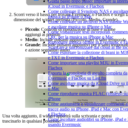
Guida passo dopo passo: Importare la libreri
iCloud in Evermusic e Flacbox
Come collegare il Synology NAS e ascoltar
Scorri verso il basso per trovare Evermusic o Flacbox e scegli l
musica su iPhone o Mac
dimensione del widget preferita (Piccolo, Medio, Grande).
Come collegare un archivio NAS tramite
e ascoltare musica su iPhone o Mac
Piccolo
: Controlli di riproduzione di base e azione
Come visualizzare testi incorporati, commenti
aggiungi ai preferiti
LRC per la musica su iPhone o Mac
Medio
: Include pulsanti aggiuntivi per il salto temporale
Riprodurre musica offline in Evermusic e Fl
Grande
: Include pulsanti aggiuntivi per il salto temporal
Scaricare e sincronizzare dal cloud ai file loc
e azione segnalibri audio
Come esportare la collezione di brani in 
e TXT in Evermusic e Flacbox
Come importare una playlist M3U in Evermu
Flacbox
Esporta la cronologia di ascolto completa da
Evermusic e Flacbox su Last.fm
Come ascoltare musica da iCloud Drive su 
o Mac
Come riprodurre musica FLAC (lossless) su
iPhone
Come aggiungere e visualizzare commenti al
tracce audio su iPhone, iPad e Mac con Eve
e Flacbox
Una volta aggiunto, il widget apparirà sulla scrivania e potrai
Come ascoltare audiolibri su iPhone, iPad e
trascinarlo in qualsiasi posizione.
usando Evermusic