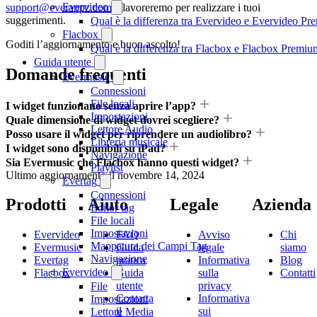
Evervideo
support@everappz.com
e lavoreremo per realizzare i tuoi
suggerimenti.
Qual è la differenza tra Evervideo e Evervideo P
Flacbox
Goditi l’aggiornamento e buon ascolto!
Qual è la differenza tra Flacbox e Flacbox Premiu
Guida utente
Domande frequenti
Evermusic
Connessioni
File locali
I widget funzionano senza aprire l’app?
Impostazioni
Quale dimensione di widget dovrei scegliere?
Lettore Audio
Posso usare il widget per riprendere un audiolibro?
Libreria musicale
I widget sono disponibili su iPad?
Navigazione
Sia Evermusic che Flacbox hanno questi widget?
Playlist
Ultimo aggiornamento il
novembre 14, 2024
Evertag
Connessioni
Prodotti
Aiuto
Legale
Azienda
Editor tag
File locali
Impostazioni
Evervideo
FAQ
Avviso
Chi
Mappatura dei Campi Tag
Evermusic
Guida
legale
siamo
Navigazione
Evertag
pratica
Informativa
Blog
Evervideo
Flacbox
Guida
sulla
Contatti
utente
privacy
File
Contatta
Informativa
Impostazioni
il
sui
Lettore Media