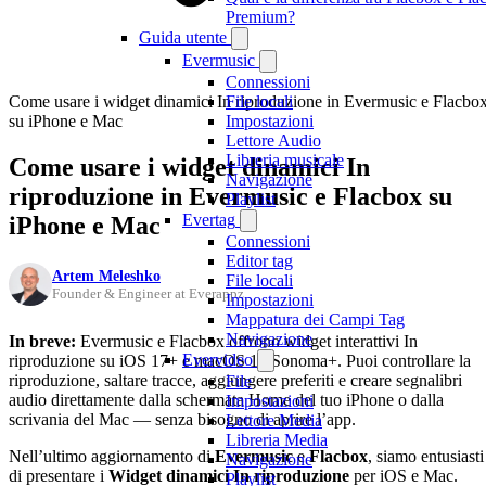
Premium?
Guida utente
Evermusic
Connessioni
Come usare i widget dinamici In riproduzione in Evermusic e Flacbo
File locali
su iPhone e Mac
Impostazioni
Lettore Audio
Libreria musicale
Come usare i widget dinamici In
Navigazione
riproduzione in Evermusic e Flacbox su
Playlist
Evertag
iPhone e Mac
Connessioni
Editor tag
Artem Meleshko
File locali
Founder & Engineer at Everappz
Impostazioni
Mappatura dei Campi Tag
Navigazione
In breve:
Evermusic e Flacbox offrono widget interattivi In
Evervideo
riproduzione su iOS 17+ e macOS 14 Sonoma+. Puoi controllare la
riproduzione, saltare tracce, aggiungere preferiti e creare segnalibri
File
audio direttamente dalla schermata Home del tuo iPhone o dalla
Impostazioni
scrivania del Mac — senza bisogno di aprire l’app.
Lettore Media
Libreria Media
Nell’ultimo aggiornamento di
Evermusic
e
Flacbox
, siamo entusiasti
Navigazione
di presentare i
Widget dinamici In riproduzione
per iOS e Mac.
Playlist