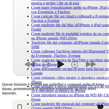
musica o gestire i file su di essa
Come usare l'equalizzatore audio su iPhone, iPad
con Evermusic e Flacbox
Come caricare file sul cloud e collegarli a Evermus
Flacbox o Evertag
Come trasferire file dal Mac all'iPhone o iPad usa
Finder
Come trasferire file in modalità wireless da un com
un iPhone usando WiFi-Drive
Trasferire file dal computer all'iPhone usando il pr
SMB
Come collegare l'archivio interno del Bluesoun
da Evermusic, Flacbox, Evertag
Come scaricare musica da YouTube e ascoltare mu
offline su iPhone
Come disconnettere un'app di terze parti dal tuo a
Google
Come registrare video mentre si riproduce musica 
iPhone
Questa funzione è perfetta per audiolibri e contenuti audio di lunga
Come abilitare il server multimediale DLNA su 
durata, permettendoti di riprendere esattamente da dove avevi
10 e riprodurre la musica su iPhone
interrotto.
Come riprodurre musica su iPhone da WD My Cl
Home
Come trasferire file musicali dal computer all'iPho
iTunes usando WiFi-Drive