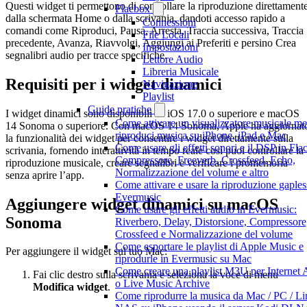
Questi widget ti permettono di controllare la riproduzione direttament
Flacbox
dalla schermata Home o dalla scrivania, dandoti accesso rapido a
Connessioni
comandi come Riproduci, Pausa, Arresta, Traccia successiva, Traccia
File Locali
precedente, Avanza, Riavvolgi, Aggiungi ai Preferiti e persino Crea
Impostazioni
segnalibri audio per tracce specifiche.
Lettore Audio
Libreria Musicale
Requisiti per i widget dinamici
Navigazione
Playlist
Guide pratiche
I widget dinamici sono disponibili su iOS 17.0 o superiore e macOS
Come attivare un visualizzatore musicale me
14 Sonoma o superiore. Con macOS 14 Sonoma, Apple ha aggiornat
riproduci musica su iPhone, iPad e Mac
la funzionalità dei widget per consentire i widget direttamente sulla
Come usare gli effetti sonori e il DSP in Fla
scrivania, fornendo interattività in tempo reale così puoi controllare la
Compressore, Freeverb, Crossfeed, Echo,
riproduzione musicale, creare segnalibri e verificare i promemoria
Normalizzazione del volume e altro
senza aprire l’app.
Come attivare e usare la riproduzione gaples
Evermusic
Aggiungere widget dinamici su macOS
Come usare gli effetti audio in Evermusic:
Sonoma
Riverbero, Delay, Distorsione, Compressore
Crossfeed e Normalizzazione del volume
Come esportare le playlist di Apple Music e
Per aggiungere il widget sul tuo Mac:
riprodurle in Evermusic su Mac
Come creare una playlist M3U per Internet 
Fai clic destro sulla scrivania e seleziona la voce di menu
o Live Music Archive
Modifica widget
.
Come riprodurre la musica da Mac / PC / Li