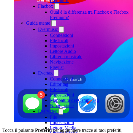
Premium?
Flacbox
Qual è la differenza tra Flacbox e Flacbox
Premium?
Guida utente
Evermusic
Connessioni
File locali
Impostazioni
Lettore Audio
Libreria musicale
Navigazione
Playlist
Evertag
Connessioni
Editor tag
File locali
Impostazioni
Mappatura dei Campi Tag
Navigazione
Evervideo
File
Impostazioni
Lettore Media
Tocca il pulsante
Preferiti
per aggiungere tracce ai tuoi preferiti,