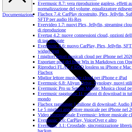
Evermusic 8.7: vera riproduzione gapless, effetti a
normalizzazione del volume, equalizzatore ridiseg
Flacbox 7.4: CarPlay ricostruito, Plex, Jellyfin, Su
Documentazione
SFTP per audio Hi-Res
Evervideo 1.7: nuovi Plex, Jellyfin, streaming clou
di riproduzione
Evertag 4.2: nuove connessioni cloud, opzioni dell
di tag spiegate
Evermusic 8.6: nuovo CarPlay, Plex, Jellyfin, SFT
widget testi
I migliori lettori musicali cloud per iPhone nel 202
Esportare post del blog Wix in Markdown con O
Riproduci FLAC e DSD lossless su iPhone e Mac
Flacbox
Miglior lettore musicale cloud per iPhone e iPad
Evermusic 6.8: Aliyun Drive, Synology, nuovi stil
Evermusic Pro su Setapp Mobile: Musica cloud pe
Evermusic raggiunge 11 milioni di download in tutt
mondo
Flacbox raggiunge 1 milione di download: Audio 
Le 5 migliori app lettore musicale per iPhone nel 
Video promozionale Evermusic: lettore musicale c
Evermusic 3.6: CarPlay, VoiceOver e altro
Evermusic 3.1: Crossfade, sincronizzazione libreri
backup