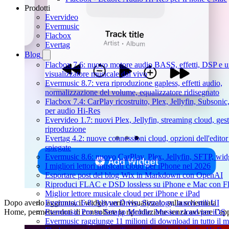
Prodotti
Evervideo
Evermusic
Flacbox
Evertag
Blog
Flacbox 7.6: nuovo motore audio BASS, effetti, DSP e 
visualizzatore musicale dal vivo
Evermusic 8.7: vera riproduzione gapless, effetti audio,
normalizzazione del volume, equalizzatore ridisegnato
Flacbox 7.4: CarPlay ricostruito, Plex, Jellyfin, Subsoni
per audio Hi-Res
Evervideo 1.7: nuovi Plex, Jellyfin, streaming cloud, gest
riproduzione
Evertag 4.2: nuove connessioni cloud, opzioni dell'editor 
spiegate
Evermusic 8.6: nuovo CarPlay, Plex, Jellyfin, SFTP, widg
I migliori lettori musicali cloud per iPhone nel 2026
Esportare post del blog Wix in Markdown con OpenAI
Riproduci FLAC e DSD lossless su iPhone e Mac con F
Miglior lettore musicale cloud per iPhone e iPad
Evermusic 6.8: Aliyun Drive, Synology, nuovi stili UI
Dopo averlo aggiunto, il widget verrà visualizzato sulla schermata
Evermusic Pro su Setapp Mobile: Musica cloud per iOS
Home, permettendoti di controllare la riproduzione senza avviare l’ap
Evermusic raggiunge 11 milioni di download in tutto il 