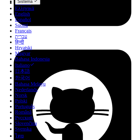
Sistema
Deutsch
Ελληνικά
English
Español
Suomi
Français
עברית
हिन्दी
Hrvatski
Magyar
Bahasa Indonesia
Italiano
日本語
한국어
Bahasa Melayu
Nederlands
Norsk
Polski
Português
Română
Русский
Slovenčina
Svenska
ไทย