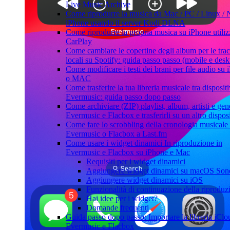
Live Music Archive
Come riprodurre la musica da Mac / PC / Linux /
iPhone usando il server Kodi DLNA
Come riprodurre la propria musica su iPhone utili
CarPlay
Come cambiare le copertine degli album per le tra
locali su Spotify: guida passo passo (mobile e desk
Come modificare i testi dei brani per file audio su
o MAC
Come trasferire la tua libreria musicale tra dispositi
Evermusic: guida passo dopo passo
Come archiviare (ZIP) playlist, album, artisti e gene
Evermusic e Flacbox e trasferirli su un altro dispos
Come fare lo scrobbling della cronologia musicale
Evermusic o Flacbox a Last.fm
Come usare i widget dinamici In riproduzione in
Evermusic e Flacbox su iPhone e Mac
Requisiti per i widget dinamici
Aggiungere widget dinamici su macOS So
Aggiungere widget dinamici su iOS
Funzionalità di continuazione della riproduz
Hai idee per i widget?
Domande frequenti
Guida passo dopo passo: Importare la libreria iClo
Evermusic e Flacbox