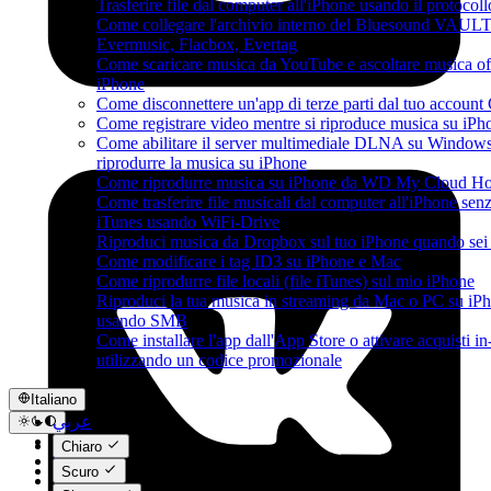
Trasferire file dal computer all'iPhone usando il protoco
Come collegare l'archivio interno del Bluesound VAULT
Evermusic, Flacbox, Evertag
Come scaricare musica da YouTube e ascoltare musica of
iPhone
Come disconnettere un'app di terze parti dal tuo account
Come registrare video mentre si riproduce musica su iPh
Come abilitare il server multimediale DLNA su Windows
riprodurre la musica su iPhone
Come riprodurre musica su iPhone da WD My Cloud H
Come trasferire file musicali dal computer all'iPhone sen
iTunes usando WiFi-Drive
Riproduci musica da Dropbox sul tuo iPhone quando sei 
Come modificare i tag ID3 su iPhone e Mac
Come riprodurre file locali (file iTunes) sul mio iPhone
Riproduci la tua musica in streaming da Mac o PC su iP
usando SMB
Come installare l'app dall'App Store o attivare acquisti i
utilizzando un codice promozionale
Italiano
عربي
Català
Chiaro
Čeština
Scuro
Dansk