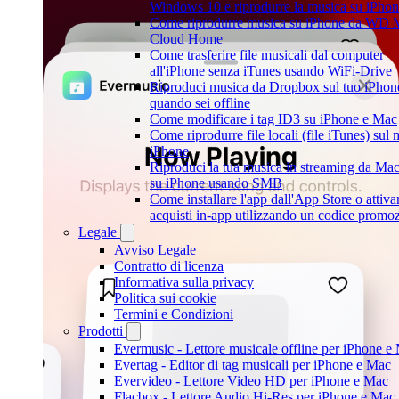
Windows 10 e riprodurre la musica su iPho
Come riprodurre musica su iPhone da WD
Cloud Home
Come trasferire file musicali dal computer
all'iPhone senza iTunes usando WiFi-Drive
Riproduci musica da Dropbox sul tuo iPhon
quando sei offline
Come modificare i tag ID3 su iPhone e Mac
Come riprodurre file locali (file iTunes) sul 
iPhone
Riproduci la tua musica in streaming da Ma
su iPhone usando SMB
Come installare l'app dall'App Store o attiva
acquisti in-app utilizzando un codice promo
Legale
Avviso Legale
Contratto di licenza
Informativa sulla privacy
Politica sui cookie
Termini e Condizioni
Prodotti
Evermusic - Lettore musicale offline per iPhone e
Evertag - Editor di tag musicali per iPhone e Mac
Evervideo - Lettore Video HD per iPhone e Mac
Flacbox - Lettore Audio Hi-Res per iPhone e Mac