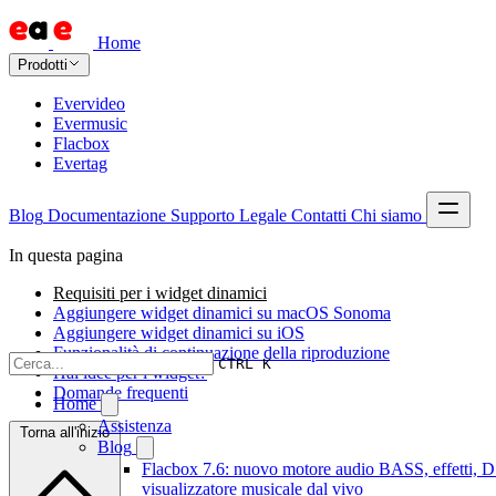
Home
Prodotti
Evervideo
Evermusic
Flacbox
Evertag
Blog
Documentazione
Supporto
Legale
Contatti
Chi siamo
In questa pagina
Requisiti per i widget dinamici
Aggiungere widget dinamici su macOS Sonoma
Aggiungere widget dinamici su iOS
Funzionalità di continuazione della riproduzione
CTRL K
Hai idee per i widget?
Domande frequenti
Home
Assistenza
Torna all'inizio
Blog
Flacbox 7.6: nuovo motore audio BASS, effetti, 
visualizzatore musicale dal vivo