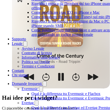
Riproduci musica da Dropbox sul tuo iPhone quan
offline
Come modificare i tag ID3 su iPhone e Mac
Come riprodurre file locali (file iTunes) sul mio i
Riproduci la tua musica in streaming da Mac o PC
iPhone usando SMB
Come installare l'app dall'App Store o attivare acqui
app utilizzando un codice promozionale
Supporto
Legale
Avviso Legale
Contratto di licenza
Informativa sulla privacy
Politica sui cookie
Termini e Condizioni
Contatti
Chi siamo
Domande frequenti
Evermusic
Qual è la differenza tra Evermusic e Flacbox
Hai idee per i widget?
Qual è la differenza tra Evermusic e Evermusic P
Evertag
Qual è la differenza tra Evertag ed Evertag Premi
Ci piacerebbe conoscere le tue idee! Contattaci a