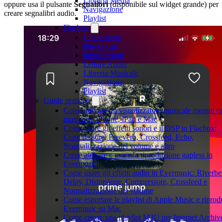
Libreria Media
oppure usa il pulsante
Segnalibri
(disponibile sul widget grande) per
Navigazione
creare segnalibri audio.
Playlist
Flacbox
Connessioni
File Locali
Impostazioni
Lettore Audio
Libreria Musicale
Navigazione
Playlist
Guide pratiche
Come attivare un visualizzatore musicale mentre r
musica su iPhone, iPad e Mac
Come usare gli effetti sonori e il DSP in Flacbox:
Compressore, Freeverb, Crossfeed, Echo,
Normalizzazione del volume e altro
Come attivare e usare la riproduzione gapless in
Evermusic
Come usare gli effetti audio in Evermusic: Riverbe
Delay, Distorsione, Compressore, Crossfeed e
Normalizzazione del volume
Come esportare le playlist di Apple Music e riprodu
Evermusic su Mac
Come creare una playlist M3U per Internet Archiv