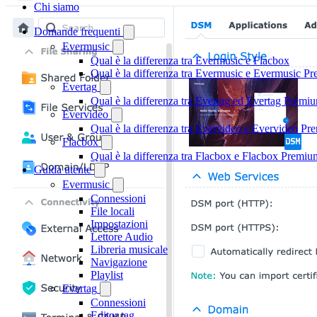
Chi siamo
Domande frequenti
Evermusic
Qual è la differenza tra Evermusic e Flacbox
Qual è la differenza tra Evermusic e Evermusic P
Evertag
Qual è la differenza tra Evertag ed Evertag Premi
Evervideo
Qual è la differenza tra Evervideo e Evervideo P
Flacbox
Qual è la differenza tra Flacbox e Flacbox Premiu
Guida utente
Evermusic
Connessioni
File locali
Impostazioni
Lettore Audio
Libreria musicale
Navigazione
Playlist
Evertag
Connessioni
Editor tag