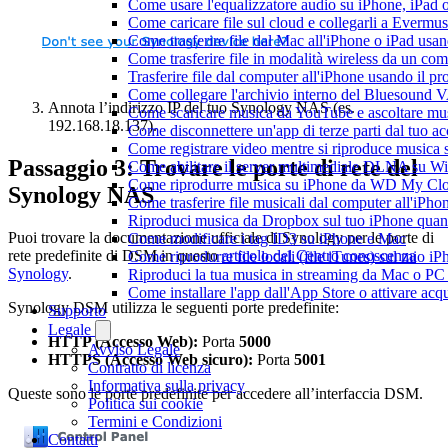
Come usare l'equalizzatore audio su iPhone, iPad
Come caricare file sul cloud e collegarli a Evermu
Come trasferire file dal Mac all'iPhone o iPad usa
Come trasferire file in modalità wireless da un c
Trasferire file dal computer all'iPhone usando il 
Come collegare l'archivio interno del Bluesound
Annota l’indirizzo IP del tuo Synology NAS (es.
Come scaricare musica da YouTube e ascoltare mus
192.168.18.137).
Come disconnettere un'app di terze parti dal tuo 
Come registrare video mentre si riproduce musica 
Passaggio 3: Trovare le porte di rete del
Come abilitare il server multimediale DLNA su Wi
Come riprodurre musica su iPhone da WD My C
Synology NAS
Come trasferire file musicali dal computer all'iP
Riproduci musica da Dropbox sul tuo iPhone quand
Puoi trovare la documentazione ufficiale di Synology per le porte di
Come modificare i tag ID3 su iPhone e Mac
rete predefinite di DSM in questo
articolo del Centro conoscenza
Come riprodurre file locali (file iTunes) sul mio i
Synology
.
Riproduci la tua musica in streaming da Mac o 
Come installare l'app dall'App Store o attivare acq
Synology DSM utilizza le seguenti porte predefinite:
Supporto
Legale
HTTP (Accesso Web):
Porta
5000
Avviso Legale
HTTPS (Accesso Web sicuro):
Porta
5001
Contratto di licenza
Informativa sulla privacy
Queste sono le porte predefinite per accedere all’interfaccia DSM.
Politica sui cookie
Termini e Condizioni
Contatti