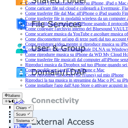
Come usare l'equalizzatore audio su iPhone, iPad o Mac
Come caricare file sul cloud e collegarli a Evermusic, F
Come trasferire file dal Mac all'iPhone o iPad usando Fi
Come trasferire file in modalità wireless da un compute
Trasferire file dal computer all'iPhone usando il protoco
Come collegare l'archivio interno del Bluesound VAULT
Come scaricare musica da YouTube e ascoltare musica of
Come disconnettere un'app di terze parti dal tuo account
Come registrare video mentre si riproduce musica su iPh
Come abilitare il server multimediale DLNA su Windows 
Come riprodurre musica su iPhone da WD My Cloud H
Come trasferire file musicali dal computer all'iPhone se
Riproduci musica da Dropbox sul tuo iPhone quando sei 
Come modificare i tag ID3 su iPhone e Mac
Come riprodurre file locali (file iTunes) sul mio iPhone
Riproduci la tua musica in streaming da Mac o PC su 
Come installare l'app dall'App Store o attivare acquisti 
Italiano
عربي
Català
Chiaro
Čeština
Scuro
Dansk
Sistema
Deutsch
Ελληνικά