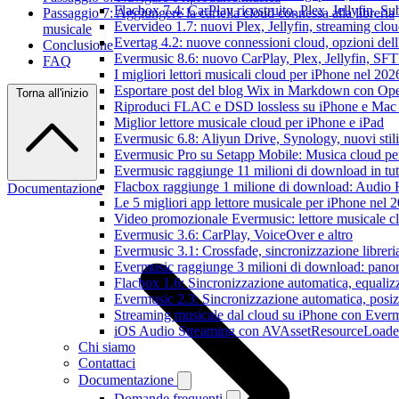
Flacbox 7.4: CarPlay ricostruito, Plex, Jellyfin, 
Passaggio 7: Aggiungere la cartella cloud connessa alla libreria
Evervideo 1.7: nuovi Plex, Jellyfin, streaming clou
musicale
Evertag 4.2: nuove connessioni cloud, opzioni dell'
Conclusione
Evermusic 8.6: nuovo CarPlay, Plex, Jellyfin, SFTP
FAQ
I migliori lettori musicali cloud per iPhone nel 202
Esportare post del blog Wix in Markdown con O
Torna all'inizio
Riproduci FLAC e DSD lossless su iPhone e Mac
Miglior lettore musicale cloud per iPhone e iPad
Evermusic 6.8: Aliyun Drive, Synology, nuovi stil
Evermusic Pro su Setapp Mobile: Musica cloud pe
Evermusic raggiunge 11 milioni di download in tu
Flacbox raggiunge 1 milione di download: Audio 
Documentazione
Le 5 migliori app lettore musicale per iPhone nel 
Video promozionale Evermusic: lettore musicale c
Evermusic 3.6: CarPlay, VoiceOver e altro
Evermusic 3.1: Crossfade, sincronizzazione libreri
Evermusic raggiunge 3 milioni di download: panora
Flacbox 1.6: Sincronizzazione automatica, equali
Evermusic 2.3: Sincronizzazione automatica, posiz
Streaming musicale dal cloud su iPhone con Ever
iOS Audio Streaming con AVAssetResourceLoade
Chi siamo
Contattaci
Documentazione
Domande frequenti