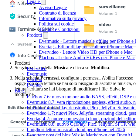
Legale
Avviso Legale
Contratto di licenza
Informativa sulla privacy
Politica sui cookie
Termini e Condizioni
Prodotti
Evermusic - Lettore musicale offline per iPhone e
Evertag - Editor di tag musicali per iPhone e Mac
Evervideo - Lettore Video HD per iPhone e Mac
Flacbox - Lettore Audio Hi-Res per iPhone e Mac
Prodotti
Seleziona la cartella
Musica
e clicca su
Modifica
.
Evervideo
Evermusic
Nella scheda
Permessi
, configura i permessi. Abilita l’accesso
Flacbox
ospite con sola lettura se hai solo bisogno di ascoltare musica, o
Evertag
lettura/scrittura se hai bisogno di modificare i file. Salva le
Blog
modifiche.
Flacbox 7.6: nuovo motore audio BASS, effetti, DSP e un
Evermusic 8.7: vera riproduzione gapless, effetti audio, 
Flacbox 7.4: CarPlay ricostruito, Plex, Jellyfin, Subson
Evervideo 1.7: nuovi Plex, Jellyfin, streaming cloud, gest
Evertag 4.2: nuove connessioni cloud, opzioni dell'editor 
Evermusic 8.6: nuovo CarPlay, Plex, Jellyfin, SFTP, widg
I migliori lettori musicali cloud per iPhone nel 2026
Esportare post del blog Wix in Markdown con OpenAI