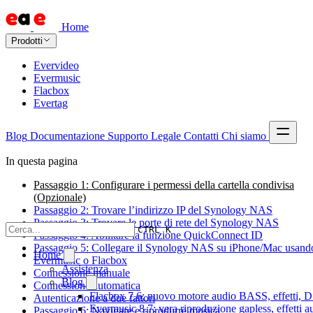
Home
Prodotti
Evervideo
Evermusic
Flacbox
Evertag
Blog
Documentazione
Supporto
Legale
Contatti
Chi siamo
In questa pagina
Passaggio 1: Configurare i permessi della cartella condivisa
(Opzionale)
Passaggio 2: Trovare l’indirizzo IP del Synology NAS
Passaggio 3: Trovare le porte di rete del Synology NAS
CTRL K
Passaggio 4: Abilitare la funzione QuickConnect ID
Passaggio 5: Collegare il Synology NAS su iPhone/Mac usand
Home
Evermusic o Flacbox
Assistenza
Connessione manuale
Blog
Connessione automatica
Flacbox 7.6: nuovo motore audio BASS, effetti, DS
Autenticazione a due fattori
Evermusic 8.7: vera riproduzione gapless, effetti 
Passaggio 6: Navigare e riprodurre musica