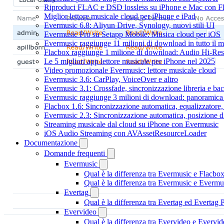
Riproduci FLAC e DSD lossless su iPhone e Mac con F
Miglior lettore musicale cloud per iPhone e iPad
Evermusic 6.8: Aliyun Drive, Synology, nuovi stili UI
Evermusic Pro su Setapp Mobile: Musica cloud per iOS
Evermusic raggiunge 11 milioni di download in tutto il 
Flacbox raggiunge 1 milione di download: Audio Hi-Res
Le 5 migliori app lettore musicale per iPhone nel 2025
Video promozionale Evermusic: lettore musicale cloud
Evermusic 3.6: CarPlay, VoiceOver e altro
Evermusic 3.1: Crossfade, sincronizzazione libreria e ba
Evermusic raggiunge 3 milioni di download: panoramica d
Flacbox 1.6: Sincronizzazione automatica, equalizzator
Evermusic 2.3: Sincronizzazione automatica, posizione di
Streaming musicale dal cloud su iPhone con Evermusic
iOS Audio Streaming con AVAssetResourceLoader
Documentazione
Domande frequenti
Evermusic
Qual è la differenza tra Evermusic e Flacbo
Qual è la differenza tra Evermusic e Everm
Evertag
Qual è la differenza tra Evertag ed Evertag
Evervideo
Qual è la differenza tra Evervideo e Everv