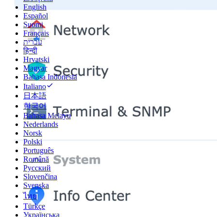
English
Español
Suomi
Français
עברית
हिन्दी
Hrvatski
Magyar
Bahasa Indonesia
Italiano
日本語
한국어
Bahasa Melayu
Nederlands
Norsk
Polski
Português
Română
Русский
Slovenčina
Svenska
ไทย
Türkçe
Українська