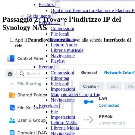
Flacbox
Qual è la differenza tra Flacbox e Flacbox
Guida utente
Passaggio 2: Trovare l’indirizzo IP del
Evermusic
Synology NAS
Connessioni
File locali
Impostazioni
Apri il
Pannello di controllo
e vai alla scheda
Interfaccia di
Lettore Audio
rete
.
Libreria musicale
Navigazione
Playlist
Evertag
Connessioni
Editor tag
File locali
Impostazioni
Mappatura dei Campi Tag
Navigazione
Evervideo
File
Impostazioni
Lettore Media
Libreria Media
Navigazione