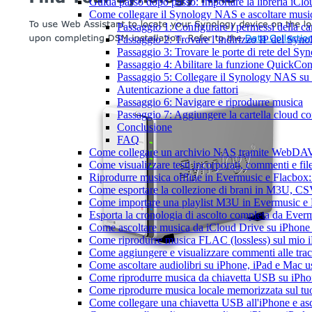
Guida passo dopo passo: Importare la libreria iCl
Come collegare il Synology NAS e ascoltare musi
Passaggio 1: Configurare i permessi della ca
Passaggio 2: Trovare l’indirizzo IP del Sy
Passaggio 3: Trovare le porte di rete del S
Passaggio 4: Abilitare la funzione QuickCo
Passaggio 5: Collegare il Synology NAS s
Autenticazione a due fattori
Passaggio 6: Navigare e riprodurre musica
Passaggio 7: Aggiungere la cartella cloud con
Conclusione
FAQ
Come collegare un archivio NAS tramite WebDAV 
Come visualizzare testi incorporati, commenti e f
Riprodurre musica offline in Evermusic e Flacbox: S
Come esportare la collezione di brani in M3U, C
Come importare una playlist M3U in Evermusic e
Esporta la cronologia di ascolto completa da Ever
Come ascoltare musica da iCloud Drive su iPhon
Come riprodurre musica FLAC (lossless) sul mio 
Come aggiungere e visualizzare commenti alle tra
Come ascoltare audiolibri su iPhone, iPad e Mac 
Come riprodurre musica da chiavetta USB su iPh
Come riprodurre musica locale memorizzata sul t
Come collegare una chiavetta USB all'iPhone e ascol