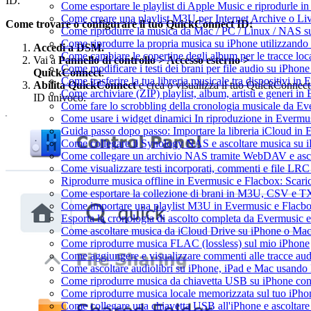
ID.
Come esportare le playlist di Apple Music e riprodurle 
Come creare una playlist M3U per Internet Archive o Li
Come trovare o configurare il tuo QuickConnect ID:
Come riprodurre la musica da Mac / PC / Linux / NAS 
Come riprodurre la propria musica su iPhone utilizzando
Accedi a DSM.
Come cambiare le copertine degli album per le tracce loca
Vai a
Pannello di controllo > Accesso esterno >
Come modificare i testi dei brani per file audio su iPho
QuickConnect
.
Come trasferire la tua libreria musicale tra dispositivi i
Abilita QuickConnect
e crea o visualizza il tuo QuickConnect
Come archiviare (ZIP) playlist, album, artisti e generi in 
ID univoco.
Come fare lo scrobbling della cronologia musicale da Ev
Come usare i widget dinamici In riproduzione in Evermu
Guida passo dopo passo: Importare la libreria iCloud in
Come collegare il Synology NAS e ascoltare musica su 
Come collegare un archivio NAS tramite WebDAV e asco
Come visualizzare testi incorporati, commenti e file LR
Riprodurre musica offline in Evermusic e Flacbox: Scaricar
Come esportare la collezione di brani in M3U, CSV e T
Come importare una playlist M3U in Evermusic e Flacb
Esporta la cronologia di ascolto completa da Evermusic 
Come ascoltare musica da iCloud Drive su iPhone o Ma
Come riprodurre musica FLAC (lossless) sul mio iPhone
Come aggiungere e visualizzare commenti alle tracce au
Come ascoltare audiolibri su iPhone, iPad e Mac usando
Come riprodurre musica da chiavetta USB su iPhone co
Come riprodurre musica locale memorizzata sul tuo iPh
Come collegare una chiavetta USB all'iPhone e ascoltare m