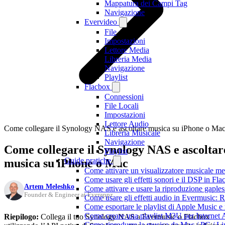
Mappatura dei Campi Tag
Navigazione
Evervideo
File
Impostazioni
Lettore Media
Libreria Media
Navigazione
Playlist
Flacbox
Connessioni
File Locali
Impostazioni
Lettore Audio
Come collegare il Synology NAS e ascoltare musica su iPhone o Ma
Libreria Musicale
Navigazione
Come collegare il Synology NAS e ascoltar
Playlist
Guide pratiche
musica su iPhone o Mac
Come attivare un visualizzatore musicale me
Come usare gli effetti sonori e il DSP in F
Artem Meleshko
Come attivare e usare la riproduzione gaple
Founder & Engineer at Everappz
Come usare gli effetti audio in Evermusic:
Come esportare le playlist di Apple Music e
Come creare una playlist M3U per Internet 
Riepilogo:
Collega il tuo Synology NAS a Evermusic o Flacbox
Come riprodurre la musica da Mac / PC / 