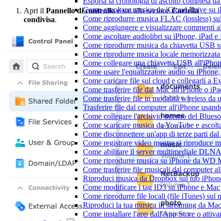
Esporta la cronologia di ascolto completa d
Come ascoltare musica da iCloud Drive su 
Apri il
Pannello di controllo
e vai alla sezione
Cartella
Come riprodurre musica FLAC (lossless) su
condivisa
.
Come aggiungere e visualizzare commenti al
Come ascoltare audiolibri su iPhone, iPad 
Come riprodurre musica da chiavetta USB 
Come riprodurre musica locale memorizzata
Come collegare una chiavetta USB all'iPhone e
Come usare l'equalizzatore audio su iPhone
Come caricare file sul cloud e collegarli a 
Come trasferire file dal Mac all'iPhone o iP
Come trasferire file in modalità wireless d
Trasferire file dal computer all'iPhone usan
Come collegare l'archivio interno del Blu
Come scaricare musica da YouTube e ascolta
Come disconnettere un'app di terze parti da
Come registrare video mentre si riproduce 
Come abilitare il server multimediale DLNA
Come riprodurre musica su iPhone da WD
Come trasferire file musicali dal computer 
Riproduci musica da Dropbox sul tuo iPhone
Come modificare i tag ID3 su iPhone e Mac
Come riprodurre file locali (file iTunes) sul
Riproduci la tua musica in streaming da M
Come installare l'app dall'App Store o attiv