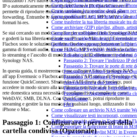
utilizzando l’API nativa di Synology – manualmente tramite indirizzo
Come riprodurre la propria musica su iPhon
IP o automaticamente tramite QuickConnect ID. QuickConnect ti
Come cambiare le copertine degli album per l
permette di riprodurre musica in streaming da remoto senza port
Come modificare i testi dei brani per file 
forwarding. Entrambe le app supportano FLAC, MP3, WAV e altri
Come trasferire la tua libreria musicale tra 
formati hi-res.
Come archiviare (ZIP) playlist, album, artisti
Se stai cercando un modo semplice per collegare il tuo Synology NA
Come fare lo scrobbling della cronologia m
e goderti la tua libreria musicale su iPhone o Mac, le app Evermusic e
Come usare i widget dinamici In riproduzio
Flacbox sono le soluzioni perfette. Queste app supportano un’ampia
Guida passo dopo passo: Importare la librer
gamma di formati audio, tra cui FLAC, MP3 e WAV, rendendo facile
Come collegare il Synology NAS e ascoltar
lo streaming e l’ascolto di musica di alta qualità direttamente dal tuo
Passaggio 1: Configurare i permessi de
Synology NAS.
Passaggio 2: Trovare l’indirizzo IP 
Passaggio 3: Trovare le porte di ret
In questa guida, ti mostreremo come collegare il tuo Synology NAS
Passaggio 4: Abilitare la funzione Q
all’app Evermusic o Flacbox utilizzando l’API nativa di Synology e l
Passaggio 5: Collegare il Synology
funzione QuickConnect. Sfruttando l’API diretta di Synology, puoi
Autenticazione a due fattori
accedere in modo sicuro alla tua libreria musicale al di fuori della tua
Passaggio 6: Navigare e riprodurre m
rete domestica senza necessità di configurazioni complicate come
Passaggio 7: Aggiungere la cartella cl
WebDAV, SMB, DLNA. Con QuickConnect, potrai riprodurre in
Conclusione
streaming e gestire la tua musica da qualsiasi luogo, utilizzando il tuo
FAQ
iPhone o Mac.
Come collegare un archivio NAS tramite W
Come visualizzare testi incorporati, commen
Passaggio 1: Configurare i permessi della
Riprodurre musica offline in Evermusic e Flac
Come esportare la collezione di brani in 
cartella condivisa (Opzionale)
Come importare una playlist M3U in Everm