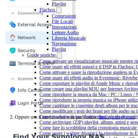
Playlist
Flacbox
Connessioni
File Locali
Impostazioni
Lettore Audio
Libreria Musicale
Navigazione
Playlist
Guide pratiche
Come attivare un visualizzatore musicale mentre r
Come usare gli effetti sonori e il DSP in Flacbox
Come attivare e usare la riproduzione gapless in 
Come usare gli effetti audio in Evermusic: Riverb
Come esportare le playlist di Apple Music e ripro
Come creare una playlist M3U per Internet Archiv
Come riprodurre la musica da Mac / PC / Linux 
Come riprodurre la propria musica su iPhone utili
Come cambiare le copertine degli album per le trac
Come modificare i testi dei brani per file audio 
Come trasferire la tua libreria musicale tra dispos
Oppure usa il tuo browser web per visitare
find.synology.com
.
Come archiviare (ZIP) playlist, album, artisti e gene
Come fare lo scrobbling della cronologia musical
Come usare i widget dinamici In riproduzione in 