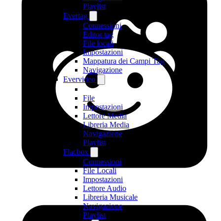
Playlist
Evertag
Connessioni
Editor tag
File locali
Impostazioni
Mappatura dei Campi Tag
Navigazione
Evervideo
File
Impostazioni
Lettore Media
Libreria Media
Navigazione
Playlist
Flacbox
Connessioni
File Locali
Impostazioni
Lettore Audio
Libreria Musicale
Navigazione
Playlist