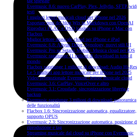
tag spiegate
Evermusic 8.6: nuovo CarPlay, Plex, Jellyfin, SFTP, wid
testi
I migliori lettori musicali cloud per iPhone nel 2026
Esportare post del blog Wix in Markdown con OpenAI
Riproduci FLAC e DSD lossless su iPhone e Mac con
Flacbox
Miglior lettore musicale cloud per iPhone e iPad
Evermusic 6.8: Aliyun Drive, Synology, nuovi stili UI
Evermusic Pro su Setapp Mobile: Musica cloud per iOS
Evermusic raggiunge 11 milioni di download in tutto il
mondo
Flacbox raggiunge 1 milione di download: Audio Hi-Res
Le 5 migliori app lettore musicale per iPhone nel 2025
Video promozionale Evermusic: lettore musicale cloud
Evermusic 3.6: CarPlay, VoiceOver e altro
Evermusic 3.1: Crossfade, sincronizzazione libreria e
backup
Evermusic raggiunge 3 milioni di download: panoramica
delle funzionalità
Flacbox 1.6: Sincronizzazione automatica, equalizzatore,
supporto OPUS
Evermusic 2.3: Sincronizzazione automatica, posizione d
riproduzione e tag
Streaming musicale dal cloud su iPhone con Evermusic