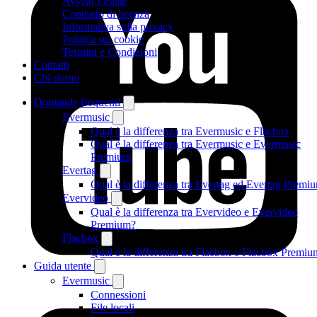
Avviso Legale
Contratto di licenza
Informativa sulla privacy
Politica sui cookie
Termini e Condizioni
Contatti
Chi siamo
Domande frequenti
Evermusic
Qual è la differenza tra Evermusic e Flacbox
Qual è la differenza tra Evermusic e Evermusic
Premium
Evertag
Qual è la differenza tra Evertag ed Evertag Premi
Evervideo
Qual è la differenza tra Evervideo e Evervideo
Premium?
Flacbox
Qual è la differenza tra Flacbox e Flacbox Premiu
Guida utente
Evermusic
Connessioni
File locali