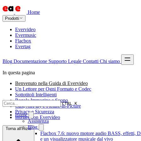
Home
Prodotti
Evervideo
Evermusic
Flacbox
Evertag
Blog
Documentazione
Supporto
Legale
Contatti
Chi siamo
In questa pagina
Benvenuto nella Guida di Evervideo
Un Lettore per Ogni Formato e Codec
Sottotitoli Intelligenti
Regola Immagine e Suono
CTRL K
Cast, AirPlay e Picture-in-Picture
Privacy e Sicurezza
Home
Iniziare con Evervideo
Assistenza
Blog
Torna all'inizio
Flacbox 7.6: nuovo motore audio BASS, effetti, 
e un visualizzatore musicale dal vivo