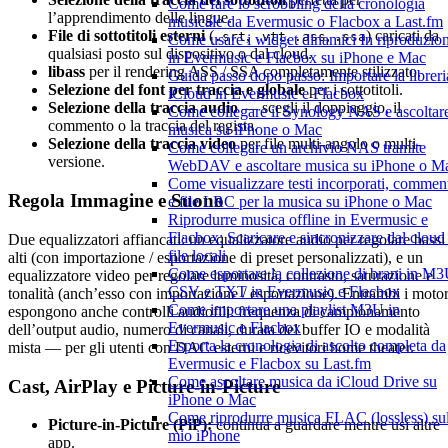
Come fare lo scrobbling della cronologia
l’apprendimento delle lingue.
musicale da Evermusic o Flacbox a Last.fm
File di sottotitoli esterni
(
,
,
,
) caricati da
.srt
.vtt
.ass
.ssa
Come usare i widget dinamici In riproduzio
qualsiasi posto sul dispositivo o dal cloud.
in Evermusic e Flacbox su iPhone e Mac
libass
per il rendering ASS / SSA completamente stilizzato.
Guida passo dopo passo: Importare la libreri
Selezione del font per traccia e globale
per i sottotitoli.
iCloud in Evermusic e Flacbox
Selezione della traccia audio
— scegli il doppiaggio, il
Come collegare il Synology NAS e ascoltar
commento o la traccia del regista.
musica su iPhone o Mac
Selezione della traccia video
per file multi-angolo o multi-
Come collegare un archivio NAS tramite
versione.
WebDAV e ascoltare musica su iPhone o M
Come visualizzare testi incorporati, commen
Regola Immagine e Suono
e file LRC per la musica su iPhone o Mac
Riprodurre musica offline in Evermusic e
Flacbox: Scaricare e sincronizzare dal cloud 
Due equalizzatori affiancati: un equalizzatore audio per regolare bassi
file locali
alti (con importazione / esportazione di preset personalizzati), e un
Come esportare la collezione di brani in M3
equalizzatore video per regolare luminosità, contrasto, saturazione e
CSV e TXT in Evermusic e Flacbox
tonalità (anch’esso con importazione / esportazione). Entrambi i motor
Come importare una playlist M3U in
espongono anche controlli audiofili: frequenza di campionamento
Evermusic e Flacbox
dell’output audio, numero di canali, durata del buffer IO e modalità
Esporta la cronologia di ascolto completa da
mista — per gli utenti con DAC esterni e ricevitori home theater.
Evermusic e Flacbox su Last.fm
Come ascoltare musica da iCloud Drive su
Cast, AirPlay e Picture-in-Picture
iPhone o Mac
Come riprodurre musica FLAC (lossless) su
Picture-in-Picture (PiP):
continua a guardare mentre usi altre
mio iPhone
app.