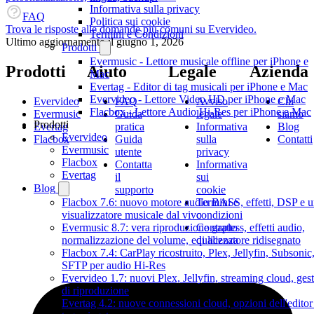
Informativa sulla privacy
FAQ
Politica sui cookie
Trova le risposte alle domande più comuni su Evervideo.
Termini e Condizioni
Ultimo aggiornamento il
giugno 1, 2026
Prodotti
Evermusic - Lettore musicale offline per iPhone e
Prodotti
Aiuto
Legale
Azienda
Mac
Evertag - Editor di tag musicali per iPhone e Mac
Evervideo - Lettore Video HD per iPhone e Mac
Evervideo
FAQ
Avviso
Chi
Flacbox - Lettore Audio Hi-Res per iPhone e Mac
Evermusic
Guida
legale
siamo
Prodotti
Evertag
pratica
Informativa
Blog
Evervideo
Flacbox
Guida
sulla
Contatti
Evermusic
utente
privacy
Flacbox
Contatta
Informativa
Evertag
il
sui
Blog
supporto
cookie
Termini e
Flacbox 7.6: nuovo motore audio BASS, effetti, DSP e 
condizioni
visualizzatore musicale dal vivo
Contratto
Evermusic 8.7: vera riproduzione gapless, effetti audio,
di licenza
normalizzazione del volume, equalizzatore ridisegnato
Flacbox 7.4: CarPlay ricostruito, Plex, Jellyfin, Subsonic
SFTP per audio Hi-Res
Evervideo 1.7: nuovi Plex, Jellyfin, streaming cloud, gest
di riproduzione
Evertag 4.2: nuove connessioni cloud, opzioni dell'editor