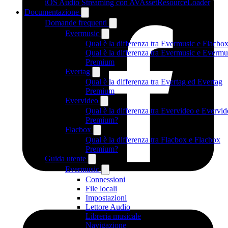
iOS Audio Streaming con AVAssetResourceLoader
Documentazione
Domande frequenti
Evermusic
Qual è la differenza tra Evermusic e Flacbo
Qual è la differenza tra Evermusic e Evermu
Premium
Evertag
Qual è la differenza tra Evertag ed Evertag
Premium
Evervideo
Qual è la differenza tra Evervideo e Evervi
Premium?
Flacbox
Qual è la differenza tra Flacbox e Flacbox
Premium?
Guida utente
Evermusic
Connessioni
File locali
Impostazioni
Lettore Audio
Libreria musicale
Navigazione