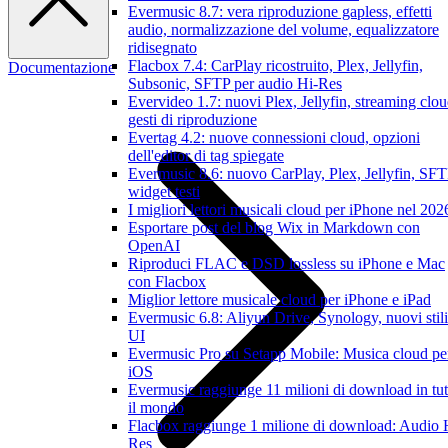
Evermusic 8.7: vera riproduzione gapless, effetti
audio, normalizzazione del volume, equalizzatore
ridisegnato
Flacbox 7.4: CarPlay ricostruito, Plex, Jellyfin,
Documentazione
Subsonic, SFTP per audio Hi-Res
Evervideo 1.7: nuovi Plex, Jellyfin, streaming clou
gesti di riproduzione
Evertag 4.2: nuove connessioni cloud, opzioni
dell'editor di tag spiegate
Evermusic 8.6: nuovo CarPlay, Plex, Jellyfin, SFT
widget testi
I migliori lettori musicali cloud per iPhone nel 202
Esportare post del blog Wix in Markdown con
OpenAI
Riproduci FLAC e DSD lossless su iPhone e Mac
con Flacbox
Miglior lettore musicale cloud per iPhone e iPad
Evermusic 6.8: Aliyun Drive, Synology, nuovi stili
UI
Evermusic Pro su Setapp Mobile: Musica cloud pe
iOS
Evermusic raggiunge 11 milioni di download in tut
il mondo
Flacbox raggiunge 1 milione di download: Audio 
Res