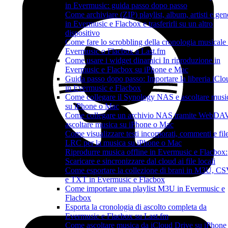
in Evermusic: guida passo dopo passo
Come archiviare (ZIP) playlist, album, artisti e gen
in Evermusic e Flacbox e trasferirli su un altro
dispositivo
Come fare lo scrobbling della cronologia musicale
Evermusic o Flacbox a Last.fm
Come usare i widget dinamici In riproduzione in
Evermusic e Flacbox su iPhone e Mac
Guida passo dopo passo: Importare la libreria iClo
in Evermusic e Flacbox
Come collegare il Synology NAS e ascoltare musi
su iPhone o Mac
Come collegare un archivio NAS tramite WebDA
ascoltare musica su iPhone o Mac
Come visualizzare testi incorporati, commenti e fil
LRC per la musica su iPhone o Mac
Riprodurre musica offline in Evermusic e Flacbox:
Scaricare e sincronizzare dal cloud ai file locali
Come esportare la collezione di brani in M3U, C
e TXT in Evermusic e Flacbox
Come importare una playlist M3U in Evermusic e
Flacbox
Esporta la cronologia di ascolto completa da
Evermusic e Flacbox su Last.fm
Come ascoltare musica da iCloud Drive su iPhone