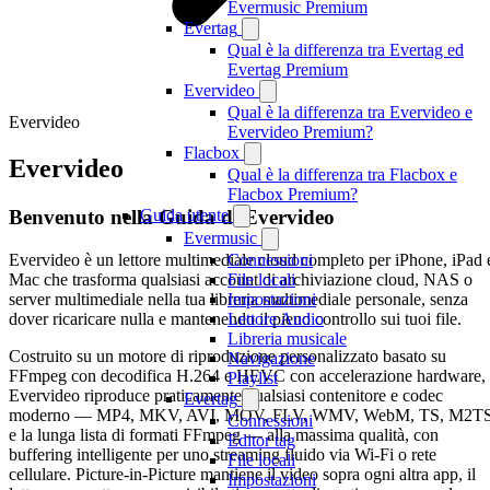
Evermusic Premium
Evertag
Qual è la differenza tra Evertag ed
Evertag Premium
Evervideo
Qual è la differenza tra Evervideo e
Evervideo
Evervideo Premium?
Flacbox
Evervideo
Qual è la differenza tra Flacbox e
Flacbox Premium?
Benvenuto nella Guida di Evervideo
Guida utente
Evermusic
Evervideo è un lettore multimediale cloud completo per iPhone, iPad 
Connessioni
Mac che trasforma qualsiasi account di archiviazione cloud, NAS o
File locali
server multimediale nella tua libreria multimediale personale, senza
Impostazioni
dover ricaricare nulla e mantenendo il pieno controllo sui tuoi file.
Lettore Audio
Libreria musicale
Costruito su un motore di riproduzione personalizzato basato su
Navigazione
FFmpeg con decodifica H.264 e HEVC con accelerazione hardware,
Playlist
Evervideo riproduce praticamente qualsiasi contenitore e codec
Evertag
moderno — MP4, MKV, AVI, MOV, FLV, WMV, WebM, TS, M2T
Connessioni
e la lunga lista di formati FFmpeg — alla massima qualità, con
Editor tag
buffering intelligente per uno streaming fluido via Wi-Fi o rete
File locali
cellulare. Picture-in-Picture mantiene il video sopra ogni altra app, il
Impostazioni