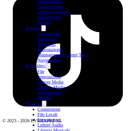
Impostazioni
Lettore Audio
Libreria musicale
Navigazione
Playlist
Evertag
Connessioni
Editor tag
File locali
Impostazioni
Mappatura dei Campi Tag
Navigazione
Evervideo
File
Impostazioni
Lettore Media
Libreria Media
Navigazione
Playlist
Flacbox
Connessioni
File Locali
Impostazioni
© 2023 - 2026 EVERAPPZ SL
Lettore Audio
Libreria Musicale