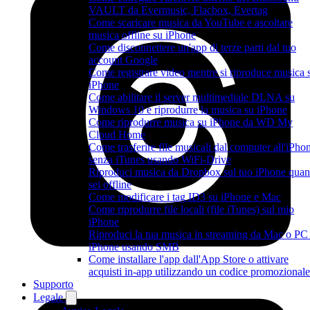
VAULT da Evermusic, Flacbox, Evertag
Come scaricare musica da YouTube e ascoltare
musica offline su iPhone
Come disconnettere un'app di terze parti dal tuo
account Google
Come registrare video mentre si riproduce musica 
iPhone
Come abilitare il server multimediale DLNA su
Windows 10 e riprodurre la musica su iPhone
Come riprodurre musica su iPhone da WD My
Cloud Home
Come trasferire file musicali dal computer all'iPho
senza iTunes usando WiFi-Drive
Riproduci musica da Dropbox sul tuo iPhone qua
sei offline
Come modificare i tag ID3 su iPhone e Mac
Come riprodurre file locali (file iTunes) sul mio
iPhone
Riproduci la tua musica in streaming da Mac o PC
iPhone usando SMB
Come installare l'app dall'App Store o attivare
acquisti in-app utilizzando un codice promozionale
Supporto
Legale