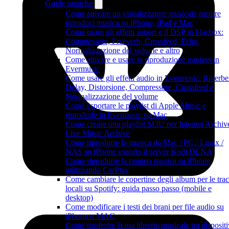
Guide pratiche
Come attivare un visualizzatore musicale mentre
riproduci musica su iPhone, iPad e Mac
Come usare gli effetti sonori e il DSP in Flacbox:
Compressore, Freeverb, Crossfeed, Echo,
Normalizzazione del volume e altro
Come attivare e usare la riproduzione gapless in
Evermusic
Come usare gli effetti audio in Evermusic: Riverbe
Delay, Distorsione, Compressore, Crossfeed e
Normalizzazione del volume
Come esportare le playlist di Apple Music e
riprodurle in Evermusic su Mac
Come creare una playlist M3U per Internet Archiv
Live Music Archive
Come riprodurre la musica da Mac / PC / Linux /
NAS su iPhone usando il server Kodi DLNA
Come riprodurre la propria musica su iPhone
utilizzando CarPlay
Come cambiare le copertine degli album per le tra
locali su Spotify: guida passo passo (mobile e
desktop)
Come modificare i testi dei brani per file audio su
iPhone o MAC
Come trasferire la tua libreria musicale tra dispositi