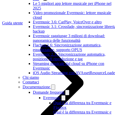
Le 5 migliori app lettore musicale per iPhone nel
2025
Video promozionale Evermusic: lettore musicale
cloud
Evermusic 3.6: CarPlay, VoiceOver e altro
Guida utente
Evermusic 3.1: Crossfade, sincronizzazione libreri
backup
Evermusic raggiunge 3 milioni di download:
panoramica delle funzionalità
Flacbox 1.6: Sincronizzazione automatica,
equalizzatore, supporto OPUS
Evermusic 2.3: Sincronizzazione automatica,
posizione di riproduzione e tag
Streaming musicale dal cloud su iPhone con
Evermusic
iOS Audio Streaming con AVAssetResourceLoade
Chi siamo
Contattaci
Documentazione
Domande frequenti
Evermusic
Qual è la differenza tra Evermusic e
Flacbox
Qual è la differenza tra Evermusic e