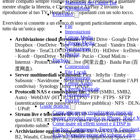
lettore compatto sempre visibile ti permette di continuare a guardare
Mappatura dei Campi Tag
mentre sfoglie la libreria, e Chromecast e AirPlay 2 inviano la
Navigazione
riproduzione al tuo TV, HomePod o altoparlanti con un solo tocco.
Evervideo
Evervideo si connette a un elenco di sorgenti particolarmente ampio,
File
tutto da un’unica app:
Impostazioni
Lettore Media
Archiviazione cloud personale:
iCloud Drive · Google Drive 
Libreria Media
Dropbox · OneDrive · Box · MEGA · pCloud · Yandex Disk ·
Navigazione
MediaFire · TeraCLOUD (InfiniCLOUD) · HiDrive · IceDriv
Playlist
· Koofr · OpenDrive · MyDrive · Put.io · Cloud Mail.ru ·
Flacbox
Internxt · Proton Drive · AliDrive (阿里云盘) · Baidu Pan (百
Connessioni
度网盘).
File Locali
Server multimediali self-hosted:
Plex · Jellyfin · Emby ·
Impostazioni
Subsonic · Navidrome · Nextcloud (e ownCloud tramite l’API
Lettore Audio
condivisa) · Synology Drive · QNAP.
Libreria Musicale
Protocolli NAS e condivisione file:
SMB (SMB1, SMB2,
Navigazione
Auto) · WebDAV (HTTP / HTTPS) · FTP · FTPS · SFTP
Playlist
(autenticazione con password o chiave pubblica) · NFS · DL
Guide pratiche
· UPnP.
Come attivare un visualizzatore musicale
Stream live e telecamere IP:
RTSP — punta Evervideo su
mentre riproduci musica su iPhone, iPad e 
qualsiasi URL RTSP (
) e viene
rtsp://camera-ip/stream
Come usare gli effetti sonori e il DSP in
riprodotto subito.
Flacbox: Compressore, Freeverb, Crossfeed
Archiviazione oggetti compatibile S3:
AWS S3, Backblaze
Echo, Normalizzazione del volume e altro
B2, Wasabi, Cloudflare R2, MinIO, DigitalOcean Spaces e