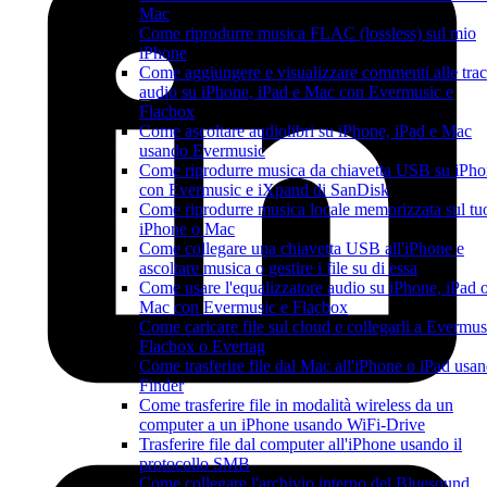
Mac
Come riprodurre musica FLAC (lossless) sul mio
iPhone
Come aggiungere e visualizzare commenti alle tra
audio su iPhone, iPad e Mac con Evermusic e
Flacbox
Come ascoltare audiolibri su iPhone, iPad e Mac
usando Evermusic
Come riprodurre musica da chiavetta USB su iPh
con Evermusic e iXpand di SanDisk
Come riprodurre musica locale memorizzata sul tu
iPhone o Mac
Come collegare una chiavetta USB all'iPhone e
ascoltare musica o gestire i file su di essa
Come usare l'equalizzatore audio su iPhone, iPad 
Mac con Evermusic e Flacbox
Come caricare file sul cloud e collegarli a Evermus
Flacbox o Evertag
Come trasferire file dal Mac all'iPhone o iPad usa
Finder
Come trasferire file in modalità wireless da un
computer a un iPhone usando WiFi-Drive
Trasferire file dal computer all'iPhone usando il
protocollo SMB
Come collegare l'archivio interno del Bluesound