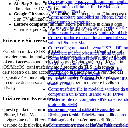
Come aggiungere e visualizzare commenti al
AirPlay 2:
invia il video ad Apple TV, HomePod o qualsiasi
tracce audio su iPhone, iPad e Mac con
altoparlante / TV AirPlay 2.
Evermusic e Flacbox
Google Chromecast:
trasmetti direttamente a un Chromecast o
Come ascoltare audiolibri su iPhone, iPad e
a un TV abilitato Cast.
Mac usando Evermusic
Lettore compatto:
un mini lettore persistente in cima a ogni
Come riprodurre musica da chiavetta USB s
schermata per sfogliare la libreria senza perdere il video.
iPhone con Evermusic e iXpand di SanDisk
Come riprodurre musica locale memorizzata
Privacy e Sicurezza
sul tuo iPhone o Mac
Come collegare una chiavetta USB all'iPho
Evervideo utilizza SDK ufficiali e accessi basati su OAuth da ogni
e ascoltare musica o gestire i file su di essa
provider cloud in modo che la tua password non raggiunga mai l’app.
Come usare l'equalizzatore audio su iPhone,
token di accesso sono archiviati in modo crittografato nel Keychain
iPad o Mac con Evermusic e Flacbox
iOS/MacOS, ogni trasferimento è protetto da TLS, e la revoca
Come caricare file sul cloud e collegarli a
dell’accesso dal tuo account cloud (o la rimozione di Evervideo dal
Evermusic, Flacbox o Evertag
dispositivo) elimina tutto immediatamente. Proteggi la tua libreria con
Come trasferire file dal Mac all'iPhone o iPa
un codice di accesso a 4 cifre opzionale per un ulteriore livello di
usando Finder
privacy.
Come trasferire file in modalità wireless da 
computer a un iPhone usando WiFi-Drive
Iniziare con Evervideo
Trasferire file dal computer all'iPhone usando
protocollo SMB
Come collegare l'archivio interno del
Questa guida ti accompagna attraverso ogni parte di Evervideo su
Bluesound VAULT da Evermusic, Flacbox,
iPhone, iPad e Mac — dal collegamento dei servizi cloud, alla
Evertag
navigazione nella libreria, al download e trasferimento di file, alla
Come scaricare musica da YouTube e ascolt
gestione delle playlist, fino alla messa a punto del lettore multimediale