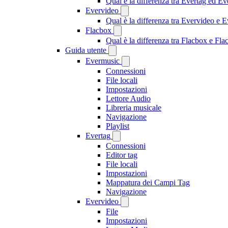
Qual è la differenza tra Evertag ed E
Evervideo
Qual è la differenza tra Evervideo e
Flacbox
Qual è la differenza tra Flacbox e F
Guida utente
Evermusic
Connessioni
File locali
Impostazioni
Lettore Audio
Libreria musicale
Navigazione
Playlist
Evertag
Connessioni
Editor tag
File locali
Impostazioni
Mappatura dei Campi Tag
Navigazione
Evervideo
File
Impostazioni