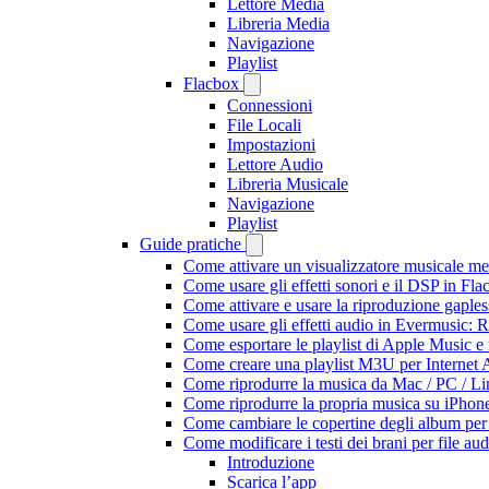
Lettore Media
Libreria Media
Navigazione
Playlist
Flacbox
Connessioni
File Locali
Impostazioni
Lettore Audio
Libreria Musicale
Navigazione
Playlist
Guide pratiche
Come attivare un visualizzatore musicale me
Come usare gli effetti sonori e il DSP in F
Come attivare e usare la riproduzione gaple
Come usare gli effetti audio in Evermusic:
Come esportare le playlist di Apple Music e
Come creare una playlist M3U per Internet 
Come riprodurre la musica da Mac / PC / 
Come riprodurre la propria musica su iPhon
Come cambiare le copertine degli album per l
Come modificare i testi dei brani per file 
Introduzione
Scarica l’app