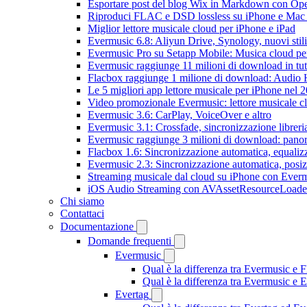
Esportare post del blog Wix in Markdown con O
Riproduci FLAC e DSD lossless su iPhone e Mac
Miglior lettore musicale cloud per iPhone e iPad
Evermusic 6.8: Aliyun Drive, Synology, nuovi stil
Evermusic Pro su Setapp Mobile: Musica cloud pe
Evermusic raggiunge 11 milioni di download in tu
Flacbox raggiunge 1 milione di download: Audio 
Le 5 migliori app lettore musicale per iPhone nel 
Video promozionale Evermusic: lettore musicale c
Evermusic 3.6: CarPlay, VoiceOver e altro
Evermusic 3.1: Crossfade, sincronizzazione libreri
Evermusic raggiunge 3 milioni di download: panora
Flacbox 1.6: Sincronizzazione automatica, equali
Evermusic 2.3: Sincronizzazione automatica, posiz
Streaming musicale dal cloud su iPhone con Ever
iOS Audio Streaming con AVAssetResourceLoade
Chi siamo
Contattaci
Documentazione
Domande frequenti
Evermusic
Qual è la differenza tra Evermusic e 
Qual è la differenza tra Evermusic e
Evertag