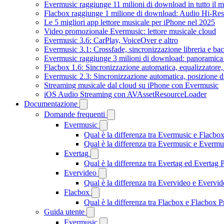
Evermusic raggiunge 11 milioni di download in tutto il 
Flacbox raggiunge 1 milione di download: Audio Hi-Res
Le 5 migliori app lettore musicale per iPhone nel 2025
Video promozionale Evermusic: lettore musicale cloud
Evermusic 3.6: CarPlay, VoiceOver e altro
Evermusic 3.1: Crossfade, sincronizzazione libreria e ba
Evermusic raggiunge 3 milioni di download: panoramica d
Flacbox 1.6: Sincronizzazione automatica, equalizzator
Evermusic 2.3: Sincronizzazione automatica, posizione di
Streaming musicale dal cloud su iPhone con Evermusic
iOS Audio Streaming con AVAssetResourceLoader
Documentazione
Domande frequenti
Evermusic
Qual è la differenza tra Evermusic e Flacbo
Qual è la differenza tra Evermusic e Everm
Evertag
Qual è la differenza tra Evertag ed Evertag
Evervideo
Qual è la differenza tra Evervideo e Everv
Flacbox
Qual è la differenza tra Flacbox e Flacbox
Guida utente
Evermusic