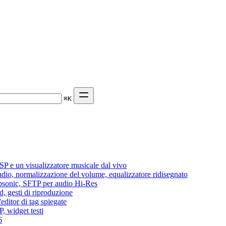
⌘
K
P e un visualizzatore musicale dal vivo
audio, normalizzazione del volume, equalizzatore ridisegnato
Subsonic, SFTP per audio Hi-Res
d, gesti di riproduzione
editor di tag spiegate
, widget testi
6