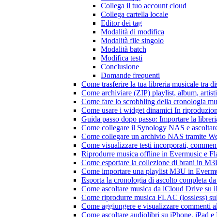
Collega il tuo account cloud
Collega cartella locale
Editor dei tag
Modalità di modifica
Modalità file singolo
Modalità batch
Modifica testi
Conclusione
Domande frequenti
Come trasferire la tua libreria musicale tra 
Come archiviare (ZIP) playlist, album, artisti
Come fare lo scrobbling della cronologia m
Come usare i widget dinamici In riproduzio
Guida passo dopo passo: Importare la librer
Come collegare il Synology NAS e ascoltar
Come collegare un archivio NAS tramite W
Come visualizzare testi incorporati, commen
Riprodurre musica offline in Evermusic e Flac
Come esportare la collezione di brani in 
Come importare una playlist M3U in Everm
Esporta la cronologia di ascolto completa d
Come ascoltare musica da iCloud Drive su 
Come riprodurre musica FLAC (lossless) su
Come aggiungere e visualizzare commenti al
Come ascoltare audiolibri su iPhone, iPad 