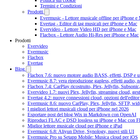
Politica sui cookie
Termini e Condizioni
Prodotti
Evermusic - Lettore musicale offline per iPhone e
Evertag - Editor di tag musicali per iPhone e Mac
Evervideo - Lettore Video HD per iPhone e Mac
Flacbox - Lettore Audio Hi-Res per iPhone e Mac
Prodotti
Evervideo
Evermusic
Flacbox
Evertag
Blog
Flacbox 7.6: nuovo motore audio BASS, effetti, DSP e un
Evermusic 8.7: vera riproduzione gapless, effetti audio, 
Flacbox 7.4: CarPlay ricostruito, Plex, Jellyfin, Subson
Evervideo 1.7: nuovi Plex, Jellyfin, streaming cloud, gest
Evertag 4.2: nuove connessioni cloud, opzioni dell'editor 
Evermusic 8.6: nuovo CarPlay, Plex, Jellyfin, SFTP, widg
I migliori lettori musicali cloud per iPhone nel 2026
Esportare post del blog Wix in Markdown con OpenAI
Riproduci FLAC e DSD lossless su iPhone e Mac con F
Miglior lettore musicale cloud per iPhone e iPad
Evermusic 6.8: Aliyun Drive, Synology, nuovi stili UI
Evermusic Pro su Setapp Mobile: Musica cloud per iOS