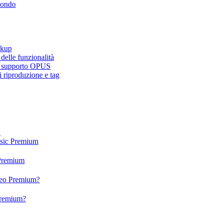
mondo
ckup
elle funzionalità
e, supporto OPUS
 riproduzione e tag
x
usic Premium
 Premium
ideo Premium?
 Premium?