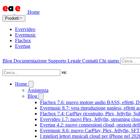
Home
Prodotti
Evervideo
Evermusic
Flacbox
Evertag
Blog
Documentazione
Supporto
Legale
Contatti
Chi siamo
⌘
K
Home
Assistenza
Blog
Flacbox 7.6: nuovo motore audio BASS, effetti, DS
Evermusic 8.7: vera riproduzione gapless, effetti 
Flacbox 7.4: CarPlay ricostruito, Plex, Jellyfin, 
Evervideo 1.7: nuovi Plex, Jellyfin, streaming clou
Evertag 4.2: nuove connessioni cloud, opzioni dell'
Evermusic 8.6: nuovo CarPlay, Plex, Jellyfin, SFTP
I migliori lettori musicali cloud per iPhone nel 202