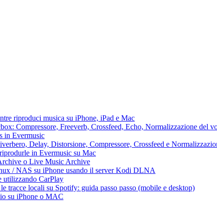
ntre riproduci musica su iPhone, iPad e Mac
lacbox: Compressore, Freeverb, Crossfeed, Echo, Normalizzazione del vo
ss in Evermusic
 Riverbero, Delay, Distorsione, Compressore, Crossfeed e Normalizzazi
 riprodurle in Evermusic su Mac
Archive o Live Music Archive
Linux / NAS su iPhone usando il server Kodi DLNA
e utilizzando CarPlay
e tracce locali su Spotify: guida passo passo (mobile e desktop)
audio su iPhone o MAC