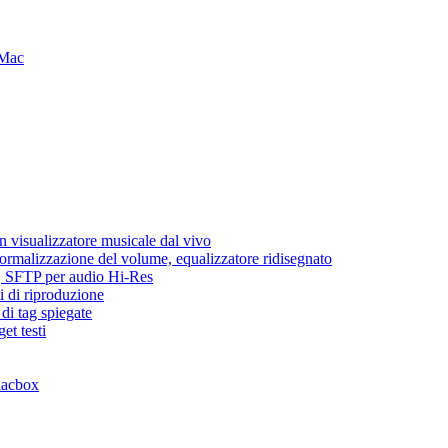
 Mac
 visualizzatore musicale dal vivo
normalizzazione del volume, equalizzatore ridisegnato
ic, SFTP per audio Hi-Res
i di riproduzione
di tag spiegate
et testi
lacbox