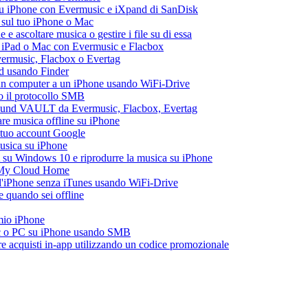
su iPhone con Evermusic e iXpand di SanDisk
 sul tuo iPhone o Mac
 ascoltare musica o gestire i file su di essa
, iPad o Mac con Evermusic e Flacbox
Evermusic, Flacbox o Evertag
ad usando Finder
a un computer a un iPhone usando WiFi-Drive
do il protocollo SMB
esound VAULT da Evermusic, Flacbox, Evertag
re musica offline su iPhone
l tuo account Google
musica su iPhone
 su Windows 10 e riprodurre la musica su iPhone
 My Cloud Home
all'iPhone senza iTunes usando WiFi-Drive
 quando sei offline
 mio iPhone
ac o PC su iPhone usando SMB
are acquisti in-app utilizzando un codice promozionale