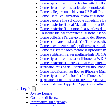
Come riprodurre musica da chiavetta USB 
Come riprodurre musica locale memorizzata
Come collegare una chiavetta USB all'iPhone e
Come usare l'equalizzatore audio su iPhone
Come caricare file sul cloud e collegarli a 
Come trasferire file dal Mac all'iPhone o iP
Come trasferire file in modalità wireless d
Trasferire file dal computer all'iPhone usan
Come collegare l'archivio interno del Blu
Come scaricare musica da YouTube e ascolta
Come disconnettere un'app di terze parti da
Come registrare video mentre si riproduce 
Come abilitare il server multimediale DLNA
Come riprodurre musica su iPhone da WD
Come trasferire file musicali dal computer 
Riproduci musica da Dropbox sul tuo iPhone
Come modificare i tag ID3 su iPhone e Mac
Come riprodurre file locali (file iTunes) sul
Riproduci la tua musica in streaming da M
Come installare l'app dall'App Store o attiv
Legale
Avviso Legale
Contratto di licenza
Informativa sulla privacy