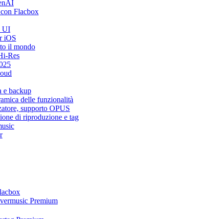
penAI
 con Flacbox
i UI
r iOS
tto il mondo
Hi-Res
2025
loud
a e backup
mica delle funzionalità
zzatore, supporto OPUS
ione di riproduzione e tag
music
r
Flacbox
 Evermusic Premium