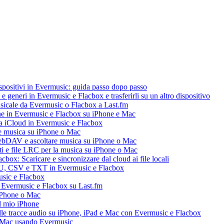
dispositivi in Evermusic: guida passo dopo passo
 e generi in Evermusic e Flacbox e trasferirli su un altro dispositivo
usicale da Evermusic o Flacbox a Last.fm
ne in Evermusic e Flacbox su iPhone e Mac
ia iCloud in Evermusic e Flacbox
e musica su iPhone o Mac
ebDAV e ascoltare musica su iPhone o Mac
ti e file LRC per la musica su iPhone o Mac
box: Scaricare e sincronizzare dal cloud ai file locali
M3U, CSV e TXT in Evermusic e Flacbox
usic e Flacbox
a Evermusic e Flacbox su Last.fm
iPhone o Mac
l mio iPhone
le tracce audio su iPhone, iPad e Mac con Evermusic e Flacbox
e Mac usando Evermusic