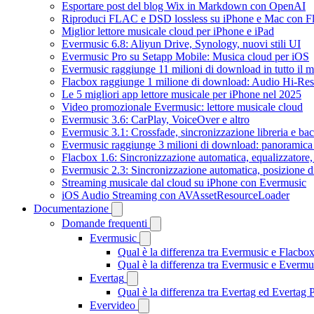
Esportare post del blog Wix in Markdown con OpenAI
Riproduci FLAC e DSD lossless su iPhone e Mac con F
Miglior lettore musicale cloud per iPhone e iPad
Evermusic 6.8: Aliyun Drive, Synology, nuovi stili UI
Evermusic Pro su Setapp Mobile: Musica cloud per iOS
Evermusic raggiunge 11 milioni di download in tutto il 
Flacbox raggiunge 1 milione di download: Audio Hi-Res
Le 5 migliori app lettore musicale per iPhone nel 2025
Video promozionale Evermusic: lettore musicale cloud
Evermusic 3.6: CarPlay, VoiceOver e altro
Evermusic 3.1: Crossfade, sincronizzazione libreria e ba
Evermusic raggiunge 3 milioni di download: panoramica d
Flacbox 1.6: Sincronizzazione automatica, equalizzator
Evermusic 2.3: Sincronizzazione automatica, posizione di
Streaming musicale dal cloud su iPhone con Evermusic
iOS Audio Streaming con AVAssetResourceLoader
Documentazione
Domande frequenti
Evermusic
Qual è la differenza tra Evermusic e Flacbo
Qual è la differenza tra Evermusic e Everm
Evertag
Qual è la differenza tra Evertag ed Evertag
Evervideo