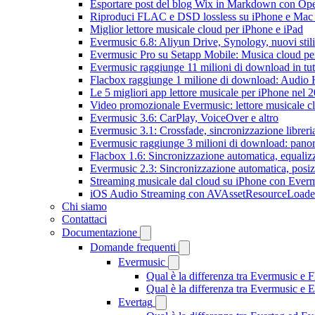
Esportare post del blog Wix in Markdown con O
Riproduci FLAC e DSD lossless su iPhone e Mac
Miglior lettore musicale cloud per iPhone e iPad
Evermusic 6.8: Aliyun Drive, Synology, nuovi stil
Evermusic Pro su Setapp Mobile: Musica cloud pe
Evermusic raggiunge 11 milioni di download in tu
Flacbox raggiunge 1 milione di download: Audio 
Le 5 migliori app lettore musicale per iPhone nel 
Video promozionale Evermusic: lettore musicale c
Evermusic 3.6: CarPlay, VoiceOver e altro
Evermusic 3.1: Crossfade, sincronizzazione libreri
Evermusic raggiunge 3 milioni di download: panora
Flacbox 1.6: Sincronizzazione automatica, equali
Evermusic 2.3: Sincronizzazione automatica, posiz
Streaming musicale dal cloud su iPhone con Ever
iOS Audio Streaming con AVAssetResourceLoade
Chi siamo
Contattaci
Documentazione
Domande frequenti
Evermusic
Qual è la differenza tra Evermusic e 
Qual è la differenza tra Evermusic e
Evertag