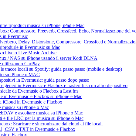
ntre riproduci musica su iPhone, iPad e Mac
lacbox: Compressore, Freeverb, Crossfeed, Echo, Normalizzazione del vo
ss in Evermusic
 Riverbero, Delay, Distorsione, Compressore, Crossfeed e Normalizzazi
 riprodurle in Evermusic su Mac
Archive o Live Music Archive
Linux / NAS su iPhone usando il server Kodi DLNA
e utilizzando CarPlay
e tracce locali su Spotify: guida passo passo (mobile e desktop)
audio su iPhone o MAC
dispositivi in Evermusic: guida passo dopo passo
 e generi in Evermusic e Flacbox e trasferirli su un altro dispositivo
usicale da Evermusic o Flacbox a Last.fm
ne in Evermusic e Flacbox su iPhone e Mac
ia iCloud in Evermusic e Flacbox
e musica su iPhone o Mac
ebDAV e ascoltare musica su iPhone o Mac
ti e file LRC per la musica su iPhone o Mac
box: Scaricare e sincronizzare dal cloud ai file locali
M3U, CSV e TXT in Evermusic e Flacbox
usic e Flacbox