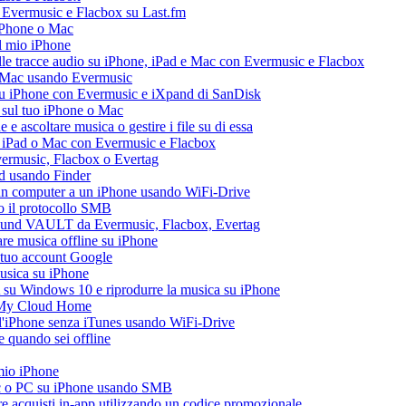
a Evermusic e Flacbox su Last.fm
iPhone o Mac
l mio iPhone
le tracce audio su iPhone, iPad e Mac con Evermusic e Flacbox
e Mac usando Evermusic
su iPhone con Evermusic e iXpand di SanDisk
 sul tuo iPhone o Mac
 ascoltare musica o gestire i file su di essa
, iPad o Mac con Evermusic e Flacbox
Evermusic, Flacbox o Evertag
ad usando Finder
a un computer a un iPhone usando WiFi-Drive
do il protocollo SMB
esound VAULT da Evermusic, Flacbox, Evertag
re musica offline su iPhone
l tuo account Google
musica su iPhone
 su Windows 10 e riprodurre la musica su iPhone
 My Cloud Home
all'iPhone senza iTunes usando WiFi-Drive
 quando sei offline
 mio iPhone
ac o PC su iPhone usando SMB
are acquisti in-app utilizzando un codice promozionale