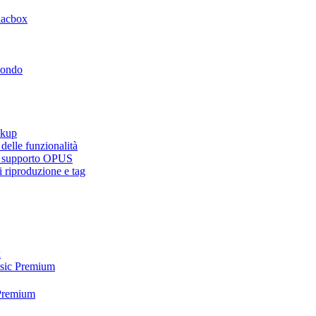
lacbox
mondo
ckup
elle funzionalità
e, supporto OPUS
 riproduzione e tag
x
usic Premium
 Premium