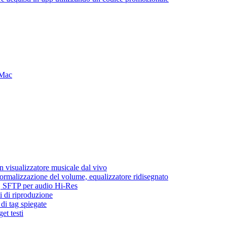
 Mac
 visualizzatore musicale dal vivo
normalizzazione del volume, equalizzatore ridisegnato
ic, SFTP per audio Hi-Res
i di riproduzione
di tag spiegate
et testi