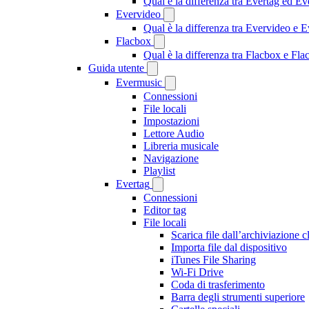
Qual è la differenza tra Evertag ed E
Evervideo
Qual è la differenza tra Evervideo e
Flacbox
Qual è la differenza tra Flacbox e F
Guida utente
Evermusic
Connessioni
File locali
Impostazioni
Lettore Audio
Libreria musicale
Navigazione
Playlist
Evertag
Connessioni
Editor tag
File locali
Scarica file dall’archiviazione 
Importa file dal dispositivo
iTunes File Sharing
Wi-Fi Drive
Coda di trasferimento
Barra degli strumenti superiore