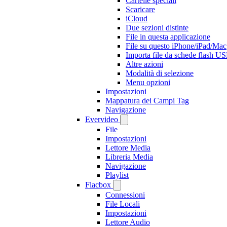
Cartelle speciali
Scaricare
iCloud
Due sezioni distinte
File in questa applicazione
File su questo iPhone/iPad/Mac
Importa file da schede flash US
Altre azioni
Modalità di selezione
Menu opzioni
Impostazioni
Mappatura dei Campi Tag
Navigazione
Evervideo
File
Impostazioni
Lettore Media
Libreria Media
Navigazione
Playlist
Flacbox
Connessioni
File Locali
Impostazioni
Lettore Audio