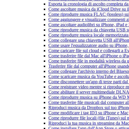
Esporta la cronologia di ascolto completa d
Come ascoltare musica da iCloud Drive su 
Come riprodurre musica FLAC (lossless) su
Come aggiungere e visualizzare commenti al
Come ascoltare audiolibri su iPhone, iPad 
Come riprodurre musica da chiavetta USB 
Come riprodurre musica locale memorizzata
Come collegare una chiavetta USB all'iPhone e
Come usare l'equalizzatore audio su iPhone
Come caricare file sul cloud e collegarli a 
Come trasferire file dal Mac all'iPhone o iP
Come trasferire file in modalità wireless d
Trasferire file dal computer all'iPhone usan
Come collegare l'archivio interno del Blu
Come scaricare musica da YouTube e ascolta
Come disconnettere un'app di terze parti da
Come registrare video mentre si riproduce 
Come abilitare il server multimediale DLNA
Come riprodurre musica su iPhone da WD
Come trasferire file musicali dal computer 
Riproduci musica da Dropbox sul tuo iPhone
Come modificare i tag ID3 su iPhone e Mac
Come riprodurre file locali (file iTunes) sul
Riproduci la tua musica in streaming da M
Come installare l'app dall'App Store o attiv