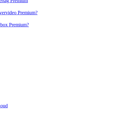
vertag Premium
 Evervideo Premium?
lacbox Premium?
cloud