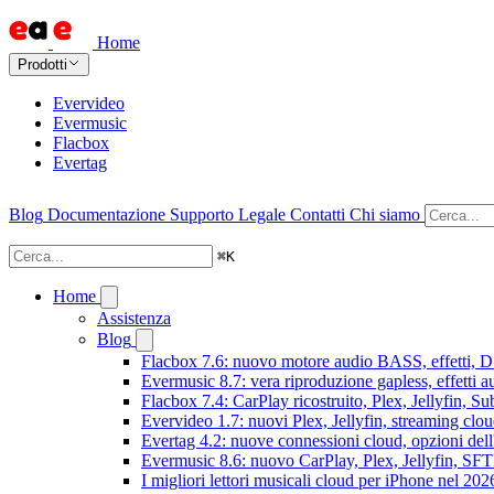
Home
Prodotti
Evervideo
Evermusic
Flacbox
Evertag
Blog
Documentazione
Supporto
Legale
Contatti
Chi siamo
⌘
K
Home
Assistenza
Blog
Flacbox 7.6: nuovo motore audio BASS, effetti, DS
Evermusic 8.7: vera riproduzione gapless, effetti 
Flacbox 7.4: CarPlay ricostruito, Plex, Jellyfin, 
Evervideo 1.7: nuovi Plex, Jellyfin, streaming clou
Evertag 4.2: nuove connessioni cloud, opzioni dell'
Evermusic 8.6: nuovo CarPlay, Plex, Jellyfin, SFTP
I migliori lettori musicali cloud per iPhone nel 202