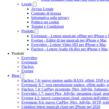
Legale
Avviso Legale
Contratto di licenza
Informativa sulla privacy
Politica sui cookie
Termini e Condizioni
Prodotti
Evermusic - Lettore musicale offline per iPhone e
Evertag - Editor di tag musicali per iPhone e Mac
Evervideo - Lettore Video HD per iPhone e Mac
Flacbox - Lettore Audio Hi-Res per iPhone e Mac
Prodotti
Evervideo
Evermusic
Flacbox
Evertag
Blog
Flacbox 7.6: nuovo motore audio BASS, effetti, DSP e un
Evermusic 8.7: vera riproduzione gapless, effetti audio, 
Flacbox 7.4: CarPlay ricostruito, Plex, Jellyfin, Subson
Evervideo 1.7: nuovi Plex, Jellyfin, streaming cloud, gest
Evertag 4.2: nuove connessioni cloud, opzioni dell'editor 
Evermusic 8.6: nuovo CarPlay, Plex, Jellyfin, SFTP, widg
I migliori lettori musicali cloud per iPhone nel 2026