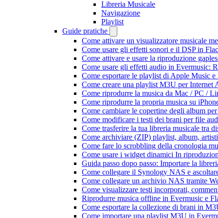
Libreria Musicale
Navigazione
Playlist
Guide pratiche
Come attivare un visualizzatore musicale me
Come usare gli effetti sonori e il DSP in F
Come attivare e usare la riproduzione gaple
Come usare gli effetti audio in Evermusic:
Come esportare le playlist di Apple Music e
Come creare una playlist M3U per Internet 
Come riprodurre la musica da Mac / PC / 
Come riprodurre la propria musica su iPhon
Come cambiare le copertine degli album per l
Come modificare i testi dei brani per file 
Come trasferire la tua libreria musicale tra 
Come archiviare (ZIP) playlist, album, artisti
Come fare lo scrobbling della cronologia m
Come usare i widget dinamici In riproduzio
Guida passo dopo passo: Importare la librer
Come collegare il Synology NAS e ascoltar
Come collegare un archivio NAS tramite W
Come visualizzare testi incorporati, commen
Riprodurre musica offline in Evermusic e Flac
Come esportare la collezione di brani in 
Come importare una playlist M3U in Everm