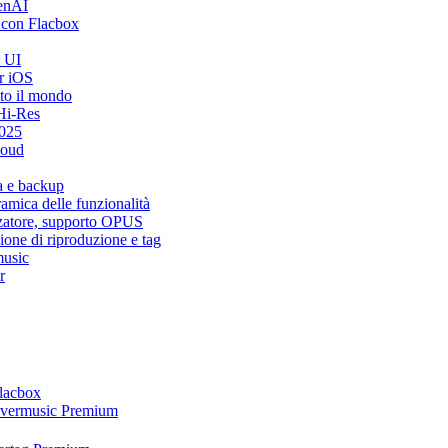
penAI
 con Flacbox
i UI
r iOS
tto il mondo
Hi-Res
2025
loud
a e backup
mica delle funzionalità
zzatore, supporto OPUS
ione di riproduzione e tag
music
r
Flacbox
 Evermusic Premium