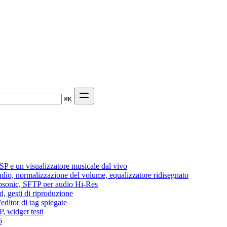
⌘
K
P e un visualizzatore musicale dal vivo
audio, normalizzazione del volume, equalizzatore ridisegnato
Subsonic, SFTP per audio Hi-Res
d, gesti di riproduzione
editor di tag spiegate
, widget testi
6