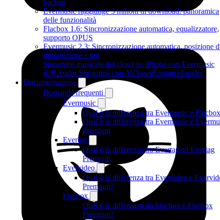
backup
Evermusic raggiunge 3 milioni di download: panoramica
delle funzionalità
Flacbox 1.6: Sincronizzazione automatica, equalizzatore,
supporto OPUS
Evermusic 2.3: Sincronizzazione automatica, posizione d
riproduzione e tag
Streaming musicale dal cloud su iPhone con Evermusic
iOS Audio Streaming con AVAssetResourceLoader
Documentazione
Domande frequenti
Evermusic
Qual è la differenza tra Evermusic e Flacbo
Qual è la differenza tra Evermusic e Evermu
Premium
Evertag
Qual è la differenza tra Evertag ed Evertag
Premium
Evervideo
Qual è la differenza tra Evervideo e Evervi
Premium?
Flacbox
Qual è la differenza tra Flacbox e Flacbox
Premium?