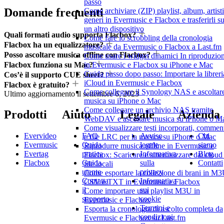
passo
Domande frequenti
Come archiviare (ZIP) playlist, album, artisti
generi in Evermusic e Flacbox e trasferirli s
un altro dispositivo
Quali formati audio supporta Flacbox?
Come fare lo scrobbling della cronologia
Flacbox ha un equalizzatore?
musicale da Evermusic o Flacbox a Last.fm
Posso ascoltare musica offline con Flacbox?
Come usare i widget dinamici In riproduzio
Flacbox funziona su Mac?
in Evermusic e Flacbox su iPhone e Mac
Guida passo dopo passo: Importare la libreri
Cos’è il supporto CUE sheet?
iCloud in Evermusic e Flacbox
Flacbox è gratuito?
Come collegare il Synology NAS e ascoltar
Ultimo aggiornamento il
settembre 6, 2023
musica su iPhone o Mac
Come collegare un archivio NAS tramite
Prodotti
Aiuto
Legale
Azienda
WebDAV e ascoltare musica su iPhone o M
Come visualizzare testi incorporati, commen
Evervideo
FAQ
Avviso
Chi
e file LRC per la musica su iPhone o Mac
Evermusic
Guida
legale
siamo
Riprodurre musica offline in Evermusic e
Evertag
pratica
Informativa
Blog
Flacbox: Scaricare e sincronizzare dal cloud 
Flacbox
Guida
sulla
Contatti
file locali
utente
privacy
Come esportare la collezione di brani in M3
Contatta
Informativa
CSV e TXT in Evermusic e Flacbox
il
sui
Come importare una playlist M3U in
supporto
cookie
Evermusic e Flacbox
Termini e
Esporta la cronologia di ascolto completa da
condizioni
Evermusic e Flacbox su Last.fm