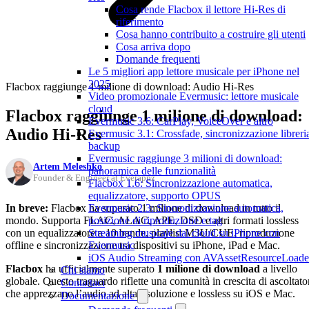
Cosa rende Flacbox il lettore Hi-Res di
riferimento
Cosa hanno contribuito a costruire gli utenti
Cosa arriva dopo
Domande frequenti
Le 5 migliori app lettore musicale per iPhone nel
2025
Flacbox raggiunge 1 milione di download: Audio Hi-Res
Video promozionale Evermusic: lettore musicale
cloud
Flacbox raggiunge 1 milione di download:
Evermusic 3.6: CarPlay, VoiceOver e altro
Audio Hi-Res
Evermusic 3.1: Crossfade, sincronizzazione libreri
backup
Evermusic raggiunge 3 milioni di download:
Artem Meleshko
panoramica delle funzionalità
Founder & Engineer at Everappz
Flacbox 1.6: Sincronizzazione automatica,
equalizzatore, supporto OPUS
In breve:
Flacbox ha superato 1 milione di download in tutto il
Evermusic 2.3: Sincronizzazione automatica,
mondo. Supporta FLAC, ALAC, APE, DSD e altri formati lossless
posizione di riproduzione e tag
con un equalizzatore a 10 bande, playlist M3U/CUE, riproduzione
Streaming musicale dal cloud su iPhone con
offline e sincronizzazione tra dispositivi su iPhone, iPad e Mac.
Evermusic
iOS Audio Streaming con AVAssetResourceLoade
Flacbox
ha ufficialmente superato
1 milione di download
a livello
Chi siamo
globale. Questo traguardo riflette una comunità in crescita di ascoltato
Contattaci
che apprezzano l’audio ad alta risoluzione e lossless su iOS e Mac.
Documentazione