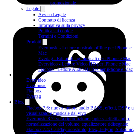
promozionale
Legale
Avviso Legale
Contratto di licenza
Informativa sulla privacy
Politica sui cookie
Termini e Condizioni
Prodotti
Evermusic - Lettore musicale offline per iPhone e
Mac
Evertag - Editor di tag musicali per iPhone e Mac
Evervideo - Lettore Video HD per iPhone e Mac
Flacbox - Lettore Audio Hi-Res per iPhone e Mac
Prodotti
Evervideo
Evermusic
Flacbox
Evertag
Blog
Flacbox 7.6: nuovo motore audio BASS, effetti, DSP e 
visualizzatore musicale dal vivo
Evermusic 8.7: vera riproduzione gapless, effetti audio,
normalizzazione del volume, equalizzatore ridisegnato
Flacbox 7.4: CarPlay ricostruito, Plex, Jellyfin, Subsonic