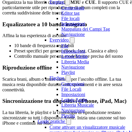
Evertag
Organizza la tua libreria con playlist
M3U
e
CUE
. Il supporto CUE è
particolarmente utile per riprodurre rip di album completi con la
Connessioni
corretta suddivisione delle tracce.
Editor tag
File locali
Equalizzatore a 10 bande integrato
Impostazioni
Mappatura dei Campi Tag
Navigazione
Affina la tua esperienza di ascolto:
Evervideo
10 bande di frequenza regolabili
File
Preset specifici per genere (Rock, Jazz, Classica e altro)
Impostazioni
Controllo manuale per una modellazione precisa del suono
Lettore Media
Libreria Media
Riproduzione offline
Navigazione
Playlist
Flacbox
Scarica brani, album o intere cartelle per l’ascolto offline. La tua
Connessioni
musica resta disponibile durante voli, spostamenti e in aree senza
File Locali
connettività.
Impostazioni
Lettore Audio
Sincronizzazione tra dispositivi (iPhone, iPad, Mac)
Libreria Musicale
Navigazione
La tua libreria, le playlist e la cronologia di riproduzione restano
Playlist
sincronizzate su tutti i dispositivi Apple. Inizia una canzone sul tuo
Guide pratiche
iPhone e continua sul Mac.
Come attivare un visualizzatore musicale