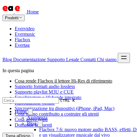
Home
Prodotti
Evervideo
Evermusic
Flacbox
Evertag
Blog
Documentazione
Supporto
Legale
Contatti
Chi siamo
In questa pagina
Cosa rende Flacbox il lettore Hi-Res di riferimento
Supporto formati audio lossless
Supporto playlist M3U e CUE
Equalizzatore a 10 bande integrato
CTRL K
Riproduzione offline
Sincronizzazione tra dispositivi (iPhone, iPad, Mac)
Home
Cosa hanno contribuito a costruire gli utenti
Assistenza
Cosa arriva dopo
Blog
Domande frequenti
Flacbox 7.6: nuovo motore audio BASS, effetti, 
e un visualizzatore musicale dal vivo
Torna all'inizio