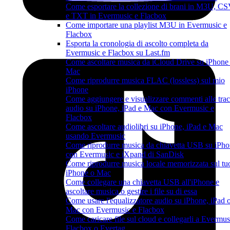
Come esportare la collezione di brani in M3U, C
e TXT in Evermusic e Flacbox
Come importare una playlist M3U in Evermusic e
Flacbox
Esporta la cronologia di ascolto completa da
Evermusic e Flacbox su Last.fm
Come ascoltare musica da iCloud Drive su iPhone
Mac
Come riprodurre musica FLAC (lossless) sul mio
iPhone
Come aggiungere e visualizzare commenti alle tra
audio su iPhone, iPad e Mac con Evermusic e
Flacbox
Come ascoltare audiolibri su iPhone, iPad e Mac
usando Evermusic
Come riprodurre musica da chiavetta USB su iPh
con Evermusic e iXpand di SanDisk
Come riprodurre musica locale memorizzata sul tu
iPhone o Mac
Come collegare una chiavetta USB all'iPhone e
ascoltare musica o gestire i file su di essa
Come usare l'equalizzatore audio su iPhone, iPad 
Mac con Evermusic e Flacbox
Come caricare file sul cloud e collegarli a Evermus
Flacbox o Evertag