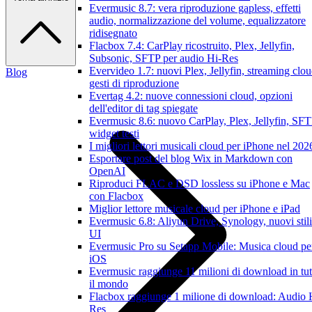
Evermusic 8.7: vera riproduzione gapless, effetti
audio, normalizzazione del volume, equalizzatore
ridisegnato
Flacbox 7.4: CarPlay ricostruito, Plex, Jellyfin,
Subsonic, SFTP per audio Hi-Res
Evervideo 1.7: nuovi Plex, Jellyfin, streaming clou
Blog
gesti di riproduzione
Evertag 4.2: nuove connessioni cloud, opzioni
dell'editor di tag spiegate
Evermusic 8.6: nuovo CarPlay, Plex, Jellyfin, SFT
widget testi
I migliori lettori musicali cloud per iPhone nel 202
Esportare post del blog Wix in Markdown con
OpenAI
Riproduci FLAC e DSD lossless su iPhone e Mac
con Flacbox
Miglior lettore musicale cloud per iPhone e iPad
Evermusic 6.8: Aliyun Drive, Synology, nuovi stili
UI
Evermusic Pro su Setapp Mobile: Musica cloud pe
iOS
Evermusic raggiunge 11 milioni di download in tut
il mondo
Flacbox raggiunge 1 milione di download: Audio 
Res