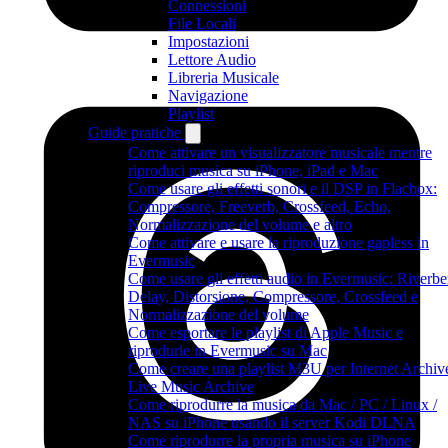
Connessioni
File Locali
Impostazioni
Lettore Audio
Libreria Musicale
Navigazione
Playlist
Guide pratiche
Come attivare un visualizzatore musicale mentre
riproduci musica su iPhone, iPad e Mac
Come usare gli effetti sonori e il DSP in Flacbox:
Compressore, Freeverb, Crossfeed, Echo,
Normalizzazione del volume e altro
Come attivare e usare la riproduzione gapless in
Evermusic
Come usare gli effetti audio in Evermusic: Riverbe
Delay, Distorsione, Compressore, Crossfeed e
Normalizzazione del volume
Come esportare le playlist di Apple Music e
riprodurle in Evermusic su Mac
Come creare una playlist M3U per Internet Archiv
Live Music Archive
Come riprodurre la musica da Mac / PC / Linux /
NAS su iPhone usando il server Kodi DLNA
Come riprodurre la propria musica su iPhone