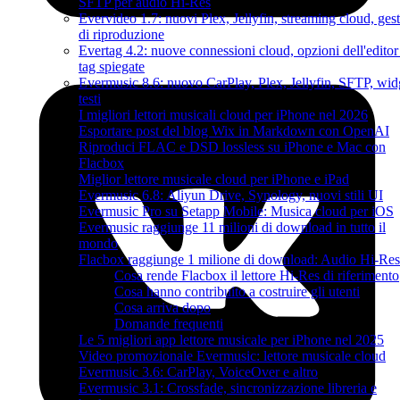
SFTP per audio Hi-Res
Evervideo 1.7: nuovi Plex, Jellyfin, streaming cloud, gest
di riproduzione
Evertag 4.2: nuove connessioni cloud, opzioni dell'editor
tag spiegate
Evermusic 8.6: nuovo CarPlay, Plex, Jellyfin, SFTP, wid
testi
I migliori lettori musicali cloud per iPhone nel 2026
Esportare post del blog Wix in Markdown con OpenAI
Riproduci FLAC e DSD lossless su iPhone e Mac con
Flacbox
Miglior lettore musicale cloud per iPhone e iPad
Evermusic 6.8: Aliyun Drive, Synology, nuovi stili UI
Evermusic Pro su Setapp Mobile: Musica cloud per iOS
Evermusic raggiunge 11 milioni di download in tutto il
mondo
Flacbox raggiunge 1 milione di download: Audio Hi-Res
Cosa rende Flacbox il lettore Hi-Res di riferimento
Cosa hanno contribuito a costruire gli utenti
Cosa arriva dopo
Domande frequenti
Le 5 migliori app lettore musicale per iPhone nel 2025
Video promozionale Evermusic: lettore musicale cloud
Evermusic 3.6: CarPlay, VoiceOver e altro
Evermusic 3.1: Crossfade, sincronizzazione libreria e