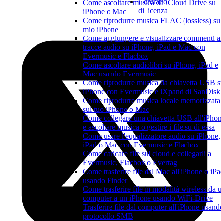
Contratto
Come ascoltare musica da iCloud Drive su
di licenza
iPhone o Mac
Come riprodurre musica FLAC (lossless) su
mio iPhone
Come aggiungere e visualizzare commenti al
tracce audio su iPhone, iPad e Mac con
Evermusic e Flacbox
Come ascoltare audiolibri su iPhone, iPad e
Mac usando Evermusic
Come riprodurre musica da chiavetta USB s
iPhone con Evermusic e iXpand di SanDisk
Come riprodurre musica locale memorizzata
sul tuo iPhone o Mac
Come collegare una chiavetta USB all'iPho
e ascoltare musica o gestire i file su di essa
Come usare l'equalizzatore audio su iPhone,
iPad o Mac con Evermusic e Flacbox
Come caricare file sul cloud e collegarli a
Evermusic, Flacbox o Evertag
Come trasferire file dal Mac all'iPhone o iPa
usando Finder
Come trasferire file in modalità wireless da 
computer a un iPhone usando WiFi-Drive
Trasferire file dal computer all'iPhone usando
protocollo SMB