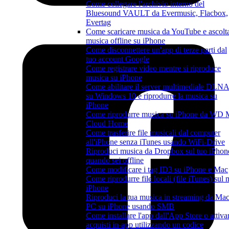
Come collegare l'archivio interno del
Bluesound VAULT da Evermusic, Flacbox,
Evertag
Come scaricare musica da YouTube e ascolt
musica offline su iPhone
Come disconnettere un'app di terze parti dal
tuo account Google
Come registrare video mentre si riproduce
musica su iPhone
Come abilitare il server multimediale DLN
su Windows 10 e riprodurre la musica su
iPhone
Come riprodurre musica su iPhone da WD
Cloud Home
Come trasferire file musicali dal computer
all'iPhone senza iTunes usando WiFi-Drive
Riproduci musica da Dropbox sul tuo iPhon
quando sei offline
Come modificare i tag ID3 su iPhone e Mac
Come riprodurre file locali (file iTunes) sul 
iPhone
Riproduci la tua musica in streaming da Mac
PC su iPhone usando SMB
Come installare l'app dall'App Store o attiva
acquisti in-app utilizzando un codice