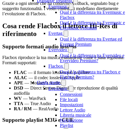
Domande frequenti
Grazie a ogni utente che ha condiviso feedback, segnalato bug e
Evermusic
suggerito funzionalità. I vostri contributi modellano direttamente
Qual è la differenza tra Evermusic e
l’evoluzione di Flacbox.
Flacbox
Qual è la differenza tra Evermusic e
Cosa rende Flacbox il lettore Hi-Res di
Evermusic Premium
riferimento
Evertag
Qual è la differenza tra Evertag ed
Evertag Premium
Supporto formati audio lossless
Evervideo
Qual è la differenza tra Evervideo e
Flacbox riproduce la tua musica esattamente come è stata registrata.
Evervideo Premium?
Formati supportati:
Flacbox
Qual è la differenza tra Flacbox e
FLAC
— il formato lossless più popolare
Flacbox Premium?
ALAC
— il codec lossless di Apple
Guida utente
APE
— Monkey’s Audio
DSD
— Direct Stream Digital per riproduzione di qualità
Evermusic
audiofila
Connessioni
WV
— WavPack
File locali
TTA
— True Audio
Impostazioni
RA / RM
— RealAudio
Lettore Audio
Libreria musicale
Supporto playlist M3U e CUE
Navigazione
Playlist