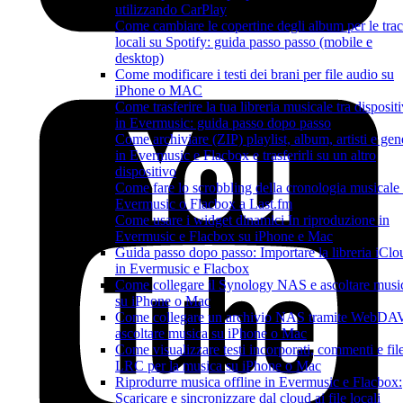
utilizzando CarPlay
Come cambiare le copertine degli album per le tra
locali su Spotify: guida passo passo (mobile e
desktop)
Come modificare i testi dei brani per file audio su
iPhone o MAC
Come trasferire la tua libreria musicale tra dispositi
in Evermusic: guida passo dopo passo
Come archiviare (ZIP) playlist, album, artisti e gen
in Evermusic e Flacbox e trasferirli su un altro
dispositivo
Come fare lo scrobbling della cronologia musicale
Evermusic o Flacbox a Last.fm
Come usare i widget dinamici In riproduzione in
Evermusic e Flacbox su iPhone e Mac
Guida passo dopo passo: Importare la libreria iClo
in Evermusic e Flacbox
Come collegare il Synology NAS e ascoltare musi
su iPhone o Mac
Come collegare un archivio NAS tramite WebDA
ascoltare musica su iPhone o Mac
Come visualizzare testi incorporati, commenti e fil
LRC per la musica su iPhone o Mac
Riprodurre musica offline in Evermusic e Flacbox:
Scaricare e sincronizzare dal cloud ai file locali