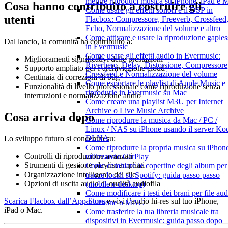
mentre riproduci musica su iPhone, iPad e 
Cosa hanno contribuito a costruire gli
Come usare gli effetti sonori e il DSP in
utenti
Flacbox: Compressore, Freeverb, Crossfeed
Echo, Normalizzazione del volume e altro
Come attivare e usare la riproduzione gaples
Dal lancio, la comunità ha contribuito a:
in Evermusic
Come usare gli effetti audio in Evermusic:
Miglioramenti significativi delle prestazioni
Riverbero, Delay, Distorsione, Compressore
Supporto ampliato per l’archiviazione cloud
Crossfeed e Normalizzazione del volume
Centinaia di correzioni di bug
Come esportare le playlist di Apple Music e
Funzionalità di livello professionale come riproduzione senza
riprodurle in Evermusic su Mac
interruzioni e normalizzazione audio
Come creare una playlist M3U per Internet
Archive o Live Music Archive
Cosa arriva dopo
Come riprodurre la musica da Mac / PC /
Linux / NAS su iPhone usando il server Ko
DLNA
Lo sviluppo futuro si concentra su:
Come riprodurre la propria musica su iPhon
Controlli di riproduzione avanzati
utilizzando CarPlay
Strumenti di gestione playlist ampliati
Come cambiare le copertine degli album per 
Organizzazione intelligente dei file
tracce locali su Spotify: guida passo passo
Opzioni di uscita audio di qualità audiofila
(mobile e desktop)
Come modificare i testi dei brani per file aud
Scarica Flacbox dall’App Store
e vivi l’audio hi-res sul tuo iPhone,
su iPhone o MAC
iPad o Mac.
Come trasferire la tua libreria musicale tra
dispositivi in Evermusic: guida passo dopo