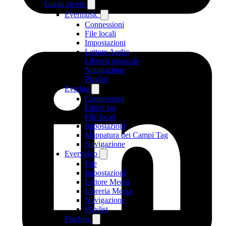
Guida utente
Evermusic
Connessioni
File locali
Impostazioni
Lettore Audio
Libreria musicale
Navigazione
Playlist
Evertag
Connessioni
Editor tag
File locali
Impostazioni
Mappatura dei Campi Tag
Navigazione
Evervideo
File
Impostazioni
Lettore Media
Libreria Media
Navigazione
Playlist
Flacbox