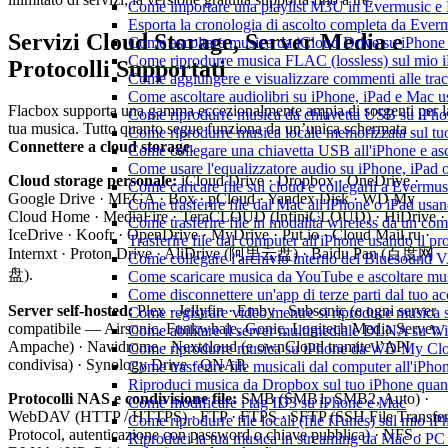
Come importare una playlist M3U in Evermusic e
Esporta la cronologia di ascolto completa da Ever
Servizi Cloud Storage, Server Media e
Come ascoltare musica da iCloud Drive su iPhon
Come riprodurre musica FLAC (lossless) sul mio 
Protocolli Supportati
Come aggiungere e visualizzare commenti alle tra
Come ascoltare audiolibri su iPhone, iPad e Mac 
Flacbox supporta una gamma eccezionalmente ampia di sorgenti per l
Come riprodurre musica da chiavetta USB su iPh
tua musica. Tutto quanto segue funziona da un’unica schermata
Come riprodurre musica locale memorizzata sul t
Connettere a cloud storage
.
Come collegare una chiavetta USB all'iPhone e ascol
Come usare l'equalizzatore audio su iPhone, iPad
Cloud storage personale:
iCloud Drive · Dropbox · OneDrive ·
Come caricare file sul cloud e collegarli a Evermu
Google Drive · MEGA · Box · pCloud · Yandex Disk · WD My
Come trasferire file dal Mac all'iPhone o iPad usa
Cloud Home · MediaFire · TeraCLOUD (InfiniCLOUD) · HiDrive ·
Come trasferire file in modalità wireless da un c
IceDrive · Koofr · OpenDrive · MyDrive · Put.io · Cloud Mail.ru ·
Trasferire file dal computer all'iPhone usando il 
Internxt · Proton Drive · AliDrive (阿里云盘) · Baidu Pan (百度网
Come collegare l'archivio interno del Bluesound
盘).
Come scaricare musica da YouTube e ascoltare mus
Come disconnettere un'app di terze parti dal tuo 
Server self-hosted:
Plex · Jellyfin · Emby · Subsonic (e ogni server
Come registrare video mentre si riproduce musica 
compatibile — Airsonic, Funkwhale, Gonic, Logitech Media Server,
Come abilitare il server multimediale DLNA su Wi
Ampache) · Navidrome · Nextcloud (e ownCloud tramite l’API
Come riprodurre musica su iPhone da WD My C
condivisa) · Synology Drive · QNAP.
Come trasferire file musicali dal computer all'iP
Riproduci musica da Dropbox sul tuo iPhone quand
Protocolli NAS e condivisione file:
SMB (SMB1, SMB2, Auto) ·
Come modificare i tag ID3 su iPhone e Mac
WebDAV (HTTP / HTTPS) · FTP · FTPS · SFTP (SSH File Transfe
Come riprodurre file locali (file iTunes) sul mio i
Protocol, autenticazione con password o chiave pubblica) · NFS ·
Riproduci la tua musica in streaming da Mac o 