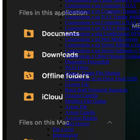
Connessione a un Computer o NAS
Connessione a un Computer Tramite
Connessione a un NAS Tramite We
Connessione a un Computer o NAS 
Connessione a un NAS o Server Tra
Connessione a una Condivisione NF
Connessione a un Plex Media Server
Connessione a un Server Jellyfin o 
Connessione a un Server Subsonic o
Connessione a Object Storage Compat
Dispositivi Disponibili
Wi-Fi Drive
iTunes / Finder File Sharing
Connessione di un Drive Flash USB
Gestore File
Barra degli Strumenti Superiore
Opzioni Cartella
Modifica File Online
Azioni File
Azioni Cartella
Accesso Rapido
Altri Servizi
File Locali
Impostazioni