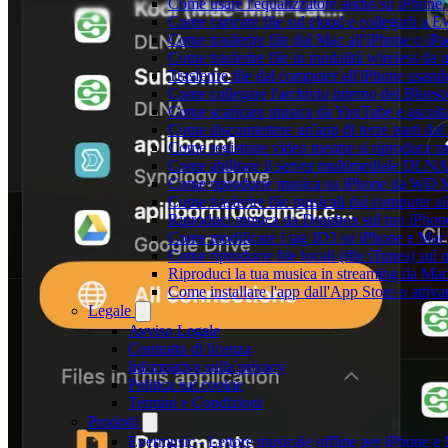
Come usare l'equalizzatore audio su iPhone
Come caricare file sul cloud e collegarli a 
Come trasferire file dal Mac all'iPhone o iP
Come trasferire file in modalità wireless d
Trasferire file dal computer all'iPhone usan
Come collegare l'archivio interno del Blu
Come scaricare musica da YouTube e ascolta
Come disconnettere un'app di terze parti da
Come registrare video mentre si riproduce 
Come abilitare il server multimediale DLNA
Come riprodurre musica su iPhone da WD
Come trasferire file musicali dal computer 
Riproduci musica da Dropbox sul tuo iPhone
Come modificare i tag ID3 su iPhone e Mac
Come riprodurre file locali (file iTunes) sul
Riproduci la tua musica in streaming da M
Come installare l'app dall'App Store o attiv
Legale
Avviso Legale
Contratto di licenza
Informativa sulla privacy
Politica sui cookie
Termini e Condizioni
Prodotti
Evermusic - Lettore musicale offline per iPhone e