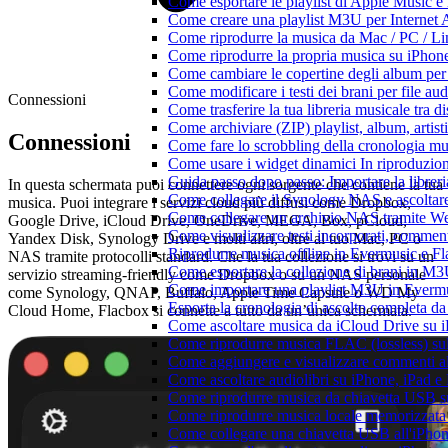
Come esportare le playlist di Apple Music e
Come creare una playlist M3U per Internet 
Come riprodurre la musica da Mac / PC / 
Come riprodurre la propria musica su iPhon
Come cambiare le copertine degli album per l
Come modificare i testi dei brani per file 
Connessioni
Come trasferire la tua libreria musicale tra 
Come archiviare (ZIP) playlist, album, artisti
Connessioni
Come fare lo scrobbling della cronologia m
Come usare i widget dinamici In riproduzio
Guida passo dopo passo: Importare la librer
In questa schermata puoi connettere ogni sorgente che contiene la tua
Come collegare il Synology NAS e ascoltar
musica. Puoi integrare i servizi cloud più diffusi come Dropbox,
Come collegare un archivio NAS tramite W
Google Drive, iCloud Drive, OneDrive, MEGA, Box, pCloud,
Come visualizzare testi incorporati, commen
Yandex Disk, Synology Drive e molti altri, oltre al tuo Mac, PC o
Riprodurre musica offline in Evermusic e Flac
NAS tramite protocolli standard. Che la tua collezione si trovi su un
Come esportare la collezione di brani in 
servizio streaming-friendly come Dropbox o su un NAS personale
Come importare una playlist M3U in Everm
come Synology, QNAP, Buffalo, Apple Time Capsule o WD My
Esporta la cronologia di ascolto completa d
Cloud Home, Flacbox si connette a tutto da un’unica schermata.
Come ascoltare musica da iCloud Drive su 
Come riprodurre musica FLAC (lossless) su
Come aggiungere e visualizzare commenti al
Come ascoltare audiolibri su iPhone, iPad 
Come riprodurre musica da chiavetta USB 
Come riprodurre musica locale memorizzata
Come collegare una chiavetta USB all'iPhone e