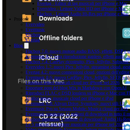
Evertag - Editor di tag musicali per iPhone e Mac
Evervideo - Lettore Video HD per iPhone e Mac
Flacbox - Lettore Audio Hi-Res per iPhone e Mac
Prodotti
Evervideo
Evermusic
Flacbox
Evertag
Blog
Flacbox 7.6: nuovo motore audio BASS, effetti, DSP e un
Evermusic 8.7: vera riproduzione gapless, effetti audio, 
Flacbox 7.4: CarPlay ricostruito, Plex, Jellyfin, Subson
Evervideo 1.7: nuovi Plex, Jellyfin, streaming cloud, gest
Evertag 4.2: nuove connessioni cloud, opzioni dell'editor 
Evermusic 8.6: nuovo CarPlay, Plex, Jellyfin, SFTP, widg
I migliori lettori musicali cloud per iPhone nel 2026
Esportare post del blog Wix in Markdown con OpenAI
Riproduci FLAC e DSD lossless su iPhone e Mac con F
Miglior lettore musicale cloud per iPhone e iPad
Evermusic 6.8: Aliyun Drive, Synology, nuovi stili UI
Evermusic Pro su Setapp Mobile: Musica cloud per iOS
Evermusic raggiunge 11 milioni di download in tutto il 
Flacbox raggiunge 1 milione di download: Audio Hi-Res
Le 5 migliori app lettore musicale per iPhone nel 2025
Video promozionale Evermusic: lettore musicale cloud