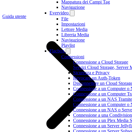
Mappatura dei Campi Tag
Navigazione
Evervideo
Guida utente
File
Impostazioni
Lettore Media
Libreria Media
Navigazione
Playlist
Flacbox
Connessioni
Connessione a Cloud Storage
Servizi Cloud Storage, Server M
Sicurezza e Privacy
Revocare un Auth-Token
Disconnettere un Cloud Storage
Connessione a un Computer o
Connessione a un Computer T
Connessione a un NAS Trami
Connessione a un Computer 
Connessione a un NAS o Serv
Connessione a una Condivisio
Connessione a un Plex Media S
Connessione a un Server Jelly
Connessione a un Server Subs