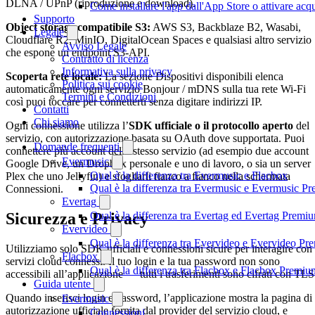
DLNA / UPnP (riproduzione e download).
Come installare l'app dall'App Store o attivare acq
Supporto
Object storage compatibile S3:
AWS S3, Backblaze B2, Wasabi,
Legale
Cloudflare R2, MinIO, DigitalOcean Spaces e qualsiasi altro servizio
Avviso Legale
che espone un endpoint S3-API.
Contratto di licenza
Informativa sulla privacy
Scoperta rete locale:
La sezione Dispositivi disponibili elenca
Politica sui cookie
automaticamente ogni servizio Bonjour / mDNS sulla tua rete Wi-Fi
Termini e Condizioni
così puoi toccare per connetterti senza digitare indirizzi IP.
Contatti
Chi siamo
Ogni connessione utilizza l’
SDK ufficiale o il protocollo aperto
del
servizio, con autorizzazione basata su OAuth dove supportata. Puoi
Domande frequenti
connettere più account dello stesso servizio (ad esempio due account
Evermusic
Google Drive, un Dropbox personale e uno di lavoro, o sia un server
Qual è la differenza tra Evermusic e Flacbox
Plex che uno Jellyfin) e sfogliarli fianco a fianco nella schermata
Qual è la differenza tra Evermusic e Evermusic P
Connessioni.
Evertag
Qual è la differenza tra Evertag ed Evertag Premi
Sicurezza e Privacy
Evervideo
Qual è la differenza tra Evervideo e Evervideo P
Utilizziamo solo SDK ufficiali e connessioni sicure per interagire con 
Flacbox
servizi cloud connessi. Il tuo login e la tua password non sono
Qual è la differenza tra Flacbox e Flacbox Premiu
accessibili all’applicazione — tutti i trasferimenti sono cifrati con TLS
Guida utente
Quando inserisci login e password, l’applicazione mostra la pagina di
Evermusic
autorizzazione ufficiale fornita dal provider del servizio cloud, e
Connessioni