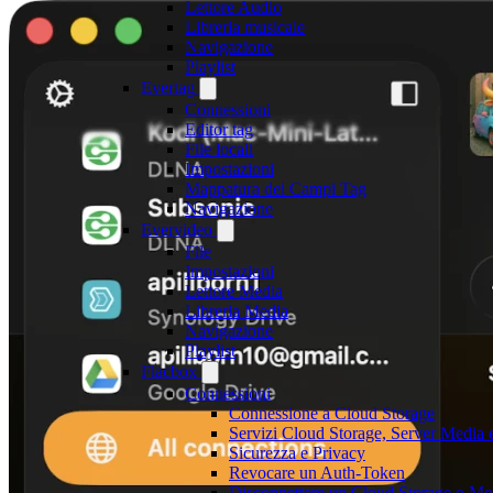
Lettore Audio
Libreria musicale
Navigazione
Playlist
Evertag
Connessioni
Editor tag
File locali
Impostazioni
Mappatura dei Campi Tag
Navigazione
Evervideo
File
Impostazioni
Lettore Media
Libreria Media
Navigazione
Playlist
Flacbox
Connessioni
Connessione a Cloud Storage
Servizi Cloud Storage, Server Media e
Sicurezza e Privacy
Revocare un Auth-Token
Disconnettere un Cloud Storage o Mod