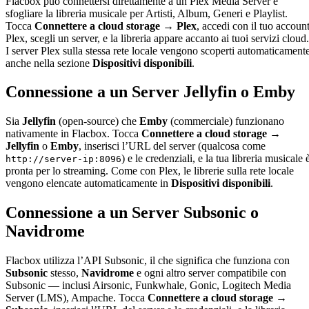
Flacbox può connettersi direttamente a un Plex Media Server e
sfogliare la libreria musicale per Artisti, Album, Generi e Playlist.
Tocca
Connettere a cloud storage → Plex
, accedi con il tuo accoun
Plex, scegli un server, e la libreria appare accanto ai tuoi servizi cloud.
I server Plex sulla stessa rete locale vengono scoperti automaticament
anche nella sezione
Dispositivi disponibili
.
Connessione a un Server Jellyfin o Emby
Sia
Jellyfin
(open-source) che
Emby
(commerciale) funzionano
nativamente in Flacbox. Tocca
Connettere a cloud storage →
Jellyfin
o
Emby
, inserisci l’URL del server (qualcosa come
) e le credenziali, e la tua libreria musicale 
http://server-ip:8096
pronta per lo streaming. Come con Plex, le librerie sulla rete locale
vengono elencate automaticamente in
Dispositivi disponibili
.
Connessione a un Server Subsonic o
Navidrome
Flacbox utilizza l’API Subsonic, il che significa che funziona con
Subsonic
stesso,
Navidrome
e ogni altro server compatibile con
Subsonic — inclusi Airsonic, Funkwhale, Gonic, Logitech Media
Server (LMS), Ampache. Tocca
Connettere a cloud storage →