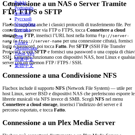
Connessione a un NAS o Server Tramite
Polski
Português
FTP, FTPS o SFTP
Română
Русский
Slovenčina
Flacbox supporta anche i classici protocolli di trasferimento file. Per
Svenska
connettere un server via FTP o FTPS, tocca
Connettere a cloud
storage → FTP
, inserisci l’URL host nella forma
ftp://server-
ไทย
(o
per una connessione cifrata), fornisci
name
ftps://server-name
Türkçe
login e password, poi tocca
Fatto
. Per
SFTP
(SSH File Transfer
Українська
Protocol), scegli
SFTP
e fornisci una password o una coppia di chiav
Tiếng Việt
SSH. Entrambi funzionano con dispositivi NAS, host Linux e qualsia
简体中文
server con un daemon FTP / FTPS / SSH.
繁體中文
Connessione a una Condivisione NFS
Flacbox include il supporto
NFS
(Network File System) — utile per
host Linux, server BSD e dispositivi NAS che preferiscono esporre le
librerie musicali via NFS invece di SMB. Scegli
NFS
nel menu
Connettere a cloud storage
, inserisci l’indirizzo del server e il
percorso esportato, e tocca
Fatto
.
Connessione a un Plex Media Server