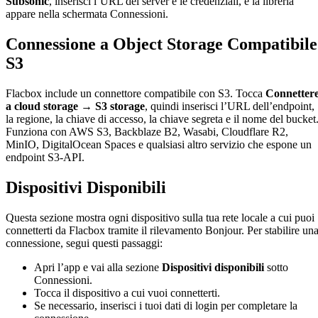
Subsonic
, inserisci l’URL del server e le credenziali, e la libreria
appare nella schermata Connessioni.
Connessione a Object Storage Compatibile
S3
Flacbox include un connettore compatibile con S3. Tocca
Connetter
a cloud storage → S3 storage
, quindi inserisci l’URL dell’endpoint,
la regione, la chiave di accesso, la chiave segreta e il nome del bucket
Funziona con AWS S3, Backblaze B2, Wasabi, Cloudflare R2,
MinIO, DigitalOcean Spaces e qualsiasi altro servizio che espone un
endpoint S3-API.
Dispositivi Disponibili
Questa sezione mostra ogni dispositivo sulla tua rete locale a cui puoi
connetterti da Flacbox tramite il rilevamento Bonjour. Per stabilire un
connessione, segui questi passaggi:
Apri l’app e vai alla sezione
Dispositivi disponibili
sotto
Connessioni.
Tocca il dispositivo a cui vuoi connetterti.
Se necessario, inserisci i tuoi dati di login per completare la