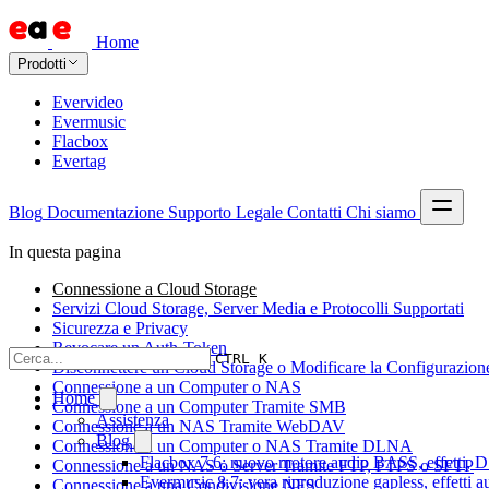
Home
Prodotti
Evervideo
Evermusic
Flacbox
Evertag
Blog
Documentazione
Supporto
Legale
Contatti
Chi siamo
In questa pagina
Connessione a Cloud Storage
Servizi Cloud Storage, Server Media e Protocolli Supportati
Sicurezza e Privacy
Revocare un Auth-Token
CTRL K
Disconnettere un Cloud Storage o Modificare la Configurazion
Connessione a un Computer o NAS
Home
Connessione a un Computer Tramite SMB
Assistenza
Connessione a un NAS Tramite WebDAV
Blog
Connessione a un Computer o NAS Tramite DLNA
Flacbox 7.6: nuovo motore audio BASS, effetti, DS
Connessione a un NAS o Server Tramite FTP, FTPS o SFTP
Evermusic 8.7: vera riproduzione gapless, effetti 
Connessione a una Condivisione NFS