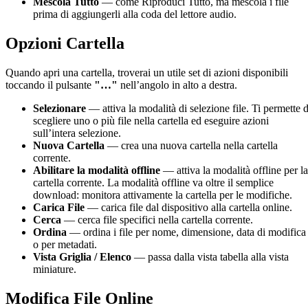
Mescola Tutto
— come Riproduci Tutto, ma mescola i file
prima di aggiungerli alla coda del lettore audio.
Opzioni Cartella
Quando apri una cartella, troverai un utile set di azioni disponibili
toccando il pulsante
"…"
nell’angolo in alto a destra.
Selezionare
— attiva la modalità di selezione file. Ti permette d
scegliere uno o più file nella cartella ed eseguire azioni
sull’intera selezione.
Nuova Cartella
— crea una nuova cartella nella cartella
corrente.
Abilitare la modalità offline
— attiva la modalità offline per la
cartella corrente. La modalità offline va oltre il semplice
download: monitora attivamente la cartella per le modifiche.
Carica File
— carica file dal dispositivo alla cartella online.
Cerca
— cerca file specifici nella cartella corrente.
Ordina
— ordina i file per nome, dimensione, data di modifica
o per metadati.
Vista Griglia / Elenco
— passa dalla vista tabella alla vista
miniature.
Modifica File Online