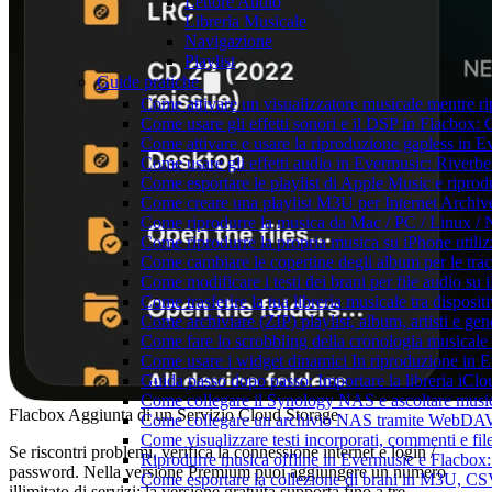
Lettore Audio
Libreria Musicale
Navigazione
Playlist
Guide pratiche
Come attivare un visualizzatore musicale mentre r
Come usare gli effetti sonori e il DSP in Flacbox
Come attivare e usare la riproduzione gapless in 
Come usare gli effetti audio in Evermusic: Riverb
Come esportare le playlist di Apple Music e ripro
Come creare una playlist M3U per Internet Archiv
Come riprodurre la musica da Mac / PC / Linux 
Come riprodurre la propria musica su iPhone utili
Come cambiare le copertine degli album per le trac
Come modificare i testi dei brani per file audio 
Come trasferire la tua libreria musicale tra dispos
Come archiviare (ZIP) playlist, album, artisti e gene
Come fare lo scrobbling della cronologia musical
Come usare i widget dinamici In riproduzione in 
Guida passo dopo passo: Importare la libreria iCl
Come collegare il Synology NAS e ascoltare musi
Flacbox Aggiunta di un Servizio Cloud Storage
Come collegare un archivio NAS tramite WebDAV 
Come visualizzare testi incorporati, commenti e f
Se riscontri problemi, verifica la connessione internet e login /
Riprodurre musica offline in Evermusic e Flacbox: S
password. Nella versione Premium puoi aggiungere un numero
Come esportare la collezione di brani in M3U, C
illimitato di servizi; la versione gratuita supporta fino a tre.