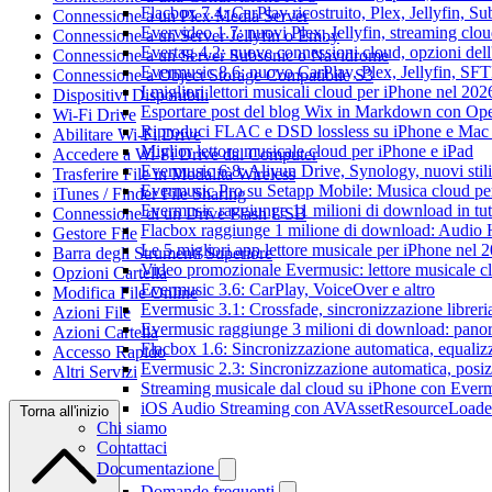
Flacbox 7.4: CarPlay ricostruito, Plex, Jellyfin, 
Connessione a un Plex Media Server
Evervideo 1.7: nuovi Plex, Jellyfin, streaming clou
Connessione a un Server Jellyfin o Emby
Evertag 4.2: nuove connessioni cloud, opzioni dell'
Connessione a un Server Subsonic o Navidrome
Evermusic 8.6: nuovo CarPlay, Plex, Jellyfin, SFTP
Connessione a Object Storage Compatibile S3
I migliori lettori musicali cloud per iPhone nel 202
Dispositivi Disponibili
Esportare post del blog Wix in Markdown con O
Wi-Fi Drive
Riproduci FLAC e DSD lossless su iPhone e Mac
Abilitare Wi-Fi Drive
Miglior lettore musicale cloud per iPhone e iPad
Accedere a Wi-Fi Drive dal Computer
Evermusic 6.8: Aliyun Drive, Synology, nuovi stil
Trasferire File in Modalità Wireless
Evermusic Pro su Setapp Mobile: Musica cloud pe
iTunes / Finder File Sharing
Evermusic raggiunge 11 milioni di download in tu
Connessione di un Drive Flash USB
Flacbox raggiunge 1 milione di download: Audio 
Gestore File
Le 5 migliori app lettore musicale per iPhone nel 
Barra degli Strumenti Superiore
Video promozionale Evermusic: lettore musicale c
Opzioni Cartella
Evermusic 3.6: CarPlay, VoiceOver e altro
Modifica File Online
Evermusic 3.1: Crossfade, sincronizzazione libreri
Azioni File
Evermusic raggiunge 3 milioni di download: panora
Azioni Cartella
Flacbox 1.6: Sincronizzazione automatica, equali
Accesso Rapido
Evermusic 2.3: Sincronizzazione automatica, posiz
Altri Servizi
Streaming musicale dal cloud su iPhone con Ever
iOS Audio Streaming con AVAssetResourceLoade
Torna all'inizio
Chi siamo
Contattaci
Documentazione
Domande frequenti