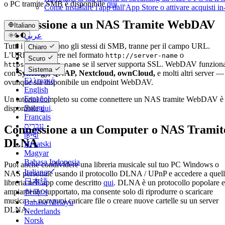
o PC tramite SMB è disponibile
qui
.
Come installare l'app dall'App Store o attivare acquisti 
Connessione a un NAS Tramite WebDAV
Italiano
عربي
Català
Tutti i passaggi sono gli stessi di SMB, tranne per il campo URL.
Chiaro
Čeština
L’URL deve essere nel formato
o
http://server-name
Scuro
Dansk
se il server supporta SSL. WebDAV funzion
https://server-name
Sistema
Deutsch
con
Synology, QNAP, Nextcloud, ownCloud,
e molti altri server —
Ελληνικά
ovunque sia disponibile un endpoint WebDAV.
English
Español
Un tutorial completo su come connettere un NAS tramite WebDAV è
Suomi
disponibile
qui
.
Français
עברית
Connessione a un Computer o NAS Tramit
हिन्दी
DLNA
Hrvatski
Magyar
Bahasa Indonesia
Puoi anche condividere una libreria musicale sul tuo PC Windows o
Italiano
NAS personale usando il protocollo DLNA / UPnP e accedere a quel
日本語
libreria nell’app come descritto
qui
. DLNA è un protocollo popolare e
ampiamente supportato, ma consente solo di riprodurre o scaricare
한국어
musica — non puoi caricare file o creare nuove cartelle su un server
Bahasa Melayu
DLNA.
Nederlands
Norsk