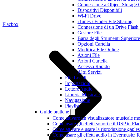
Connessione a Object Storage 
Dispositivi Disponibili
Wi-Fi Drive
iTunes / Finder File Sharing
Flacbox
Connessione di un Drive Flas
Gestore File
Barra degli Strumenti Superiore
Opzioni Cartella
Modifica File Online
Azioni File
Azioni Cartella
Accesso Rapido
Altri Servizi
File Locali
Impostazioni
Lettore Audio
Libreria Musicale
Navigazione
Playlist
Guide pratiche
Come attivare un visualizzatore musicale me
Come usare gli effetti sonori e il DSP in F
Come attivare e usare la riproduzione gaple
Come usare gli effetti audio in Evermusic: