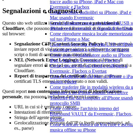
tracce audio su iPhone, iPad e Mac con
Evermusic e Flacbox
Segnalazioni e diagnostica
Come ascoltare audiolibri su iPhone, iPad e
Mac usando Evermusic
Come riprodurre musica da chiavetta USB s
Questo sito web utilizza i
servizi di sicurezza e prestazioni di
iPhone con Evermusic e iXpand di SanDisk
Cloudflare
, che possono includere funzionalità di segnalazione basat
Come riprodurre musica locale memorizzata
sul browser:
sul tuo iPhone o Mac
Segnalazione CSP (Content Security Policy):
Il browser può
Come collegare una chiavetta USB all'iPho
inviare report di violazione per aiutarci a rilevare e correggere
e ascoltare musica o gestire i file su di essa
script o fonti di contenuto non autorizzati.
Come usare l'equalizzatore audio su iPhone,
NEL (Network Error Logging):
Consente ai browser di
iPad o Mac con Evermusic e Flacbox
segnalare errori di rete (ad es., errori di connessione, timeout) a
Come caricare file sul cloud e collegarli a
Cloudflare.
Evermusic, Flacbox o Evertag
Report di trasparenza dei certificati:
Aiutano a rilevare
Come trasferire file dal Mac all'iPhone o iPa
certificati TLS emessi in modo errato o non validi.
usando Finder
Come trasferire file in modalità wireless da 
Questi report
non contengono informazioni di identificazione
computer a un iPhone usando WiFi-Drive
personale
, ma possono includere dati tecnici come:
Trasferire file dal computer all'iPhone usando
protocollo SMB
URL in cui si è verificato l’errore
Come collegare l'archivio interno del
Intestazioni di riferimento
Bluesound VAULT da Evermusic, Flacbox,
Stringa dell’agente utente
Evertag
Geolocalizzazione derivata dall’IP (a livelli approssimativi, ad
Come scaricare musica da YouTube e ascolt
es., paese)
musica offline su iPhone