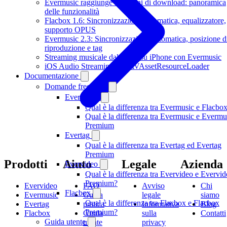
Evermusic raggiunge 3 milioni di download: panoramica
delle funzionalità
Flacbox 1.6: Sincronizzazione automatica, equalizzatore,
supporto OPUS
Evermusic 2.3: Sincronizzazione automatica, posizione d
riproduzione e tag
Streaming musicale dal cloud su iPhone con Evermusic
iOS Audio Streaming con AVAssetResourceLoader
Documentazione
Domande frequenti
Evermusic
Qual è la differenza tra Evermusic e Flacbo
Qual è la differenza tra Evermusic e Evermu
Premium
Evertag
Qual è la differenza tra Evertag ed Evertag
Premium
Prodotti
Aiuto
Legale
Azienda
Evervideo
Qual è la differenza tra Evervideo e Evervi
Premium?
Evervideo
FAQ
Avviso
Chi
Flacbox
Evermusic
Guida
legale
siamo
Qual è la differenza tra Flacbox e Flacbox
Evertag
pratica
Informativa
Blog
Premium?
Flacbox
Guida
sulla
Contatti
Guida utente
utente
privacy