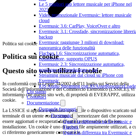
Le 5 migliori app lettore musicale per iPhone nel
2025
Video promozionale Evermusic: lettore musicale
cloud
Evermusic 3.6: CarPlay, VoiceOver e altro
Evermusic 3.1: Crossfade, sincronizzazione libreri
backup
Evermusic raggiunge 3 milioni di download:
Politica sui cookie
panoramica delle funzionalità
Flacbox 1.6: Sincronizzazione automatica,
Politica sui cookie
equalizzatore, supporto OPUS
Evermusic 2.3: Sincronizzazione automatica,
Questo sito web utilizza i cookie
posizione di riproduzione e tag
Streaming musicale dal cloud su iPhone con
Evermusic
In conformità con la Legge 34/2002 dell'11 luglio sui Servizi della
iOS Audio Streaming con AVAssetResourceLoade
Società dell’Informazione e del Commercio Elettronico (LSSICE), vi
Chi siamo
informiamo che questo sito web, di proprietà di EVERAPPZ, utilizza 
Contattaci
cookie.
Documentazione
Domande frequenti
La LSSICE si applica a qualsiasi tipo di file o dispositivo scaricato sul
Evermusic
terminale di un utente con lo scopo di memorizzare dati che possono
essere aggiornati e recuperati dall’entità responsabile della loro
Qual è la differenza tra Evermusic e
installazione. Un cookie è uno di questi file ampiamente utilizzati, a c
Flacbox
ci riferiremo genericamente come cookie.
Qual è la differenza tra Evermusic e