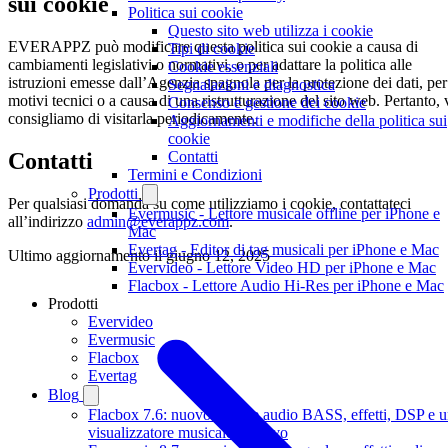
sui cookie
Politica sui cookie
Questo sito web utilizza i cookie
EVERAPPZ può modificare questa politica sui cookie a causa di
Tipi di cookie
cambiamenti legislativi o normativi, o per adattare la politica alle
Cookie essenziali
istruzioni emesse dall’Agenzia spagnola per la protezione dei dati, per
Segnalazioni e diagnostica
motivi tecnici o a causa di una ristrutturazione del sito web. Pertanto, 
Consenso e gestione dei cookie
consigliamo di visitarla periodicamente.
Aggiornamenti e modifiche della politica sui
cookie
Contatti
Contatti
Termini e Condizioni
Prodotti
Per qualsiasi domanda su come utilizziamo i cookie, contattateci
Evermusic - Lettore musicale offline per iPhone e
all’indirizzo
admin@everappz.com
.
Mac
Evertag - Editor di tag musicali per iPhone e Mac
Ultimo aggiornamento il
giugno 12, 2025
Evervideo - Lettore Video HD per iPhone e Mac
Flacbox - Lettore Audio Hi-Res per iPhone e Mac
Prodotti
Evervideo
Evermusic
Flacbox
Evertag
Blog
Flacbox 7.6: nuovo motore audio BASS, effetti, DSP e 
visualizzatore musicale dal vivo