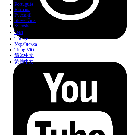
Português
Română
Русский
Slovenčina
Svenska
ไทย
Türkçe
Українська
Tiếng Việt
简体中文
繁體中文