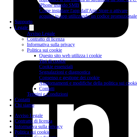
iPhone usando SMB
Come installare l'app dall'App Store o attivare
acquisti in-app utilizzando un codice promozionale
Supporto
Legale
Avviso Legale
Contratto di licenza
Informativa sulla privacy
Politica sui cookie
Questo sito web utilizza i cookie
Tipi di cookie
Cookie essenziali
Segnalazioni e diagnostica
Consenso e gestione dei cookie
Aggiornamenti e modifiche della politica sui cooki
Contatti
Termini e Condizioni
Contatti
Chi siamo
Avviso Legale
Contratto di licenza
Informativa sulla privacy
Politica sui cookie