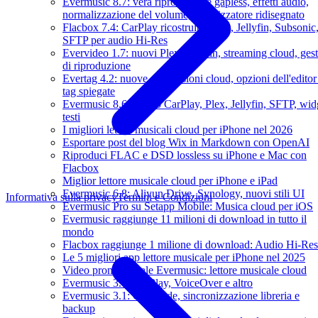
Evermusic 8.7: vera riproduzione gapless, effetti audio,
normalizzazione del volume, equalizzatore ridisegnato
Flacbox 7.4: CarPlay ricostruito, Plex, Jellyfin, Subsonic
SFTP per audio Hi-Res
Evervideo 1.7: nuovi Plex, Jellyfin, streaming cloud, gest
di riproduzione
Evertag 4.2: nuove connessioni cloud, opzioni dell'editor
tag spiegate
Evermusic 8.6: nuovo CarPlay, Plex, Jellyfin, SFTP, wid
testi
I migliori lettori musicali cloud per iPhone nel 2026
Esportare post del blog Wix in Markdown con OpenAI
Riproduci FLAC e DSD lossless su iPhone e Mac con
Flacbox
Miglior lettore musicale cloud per iPhone e iPad
Evermusic 6.8: Aliyun Drive, Synology, nuovi stili UI
Informativa sulla privacy
Termini e Condizioni
Evermusic Pro su Setapp Mobile: Musica cloud per iOS
Evermusic raggiunge 11 milioni di download in tutto il
mondo
Flacbox raggiunge 1 milione di download: Audio Hi-Res
Le 5 migliori app lettore musicale per iPhone nel 2025
Video promozionale Evermusic: lettore musicale cloud
Evermusic 3.6: CarPlay, VoiceOver e altro
Evermusic 3.1: Crossfade, sincronizzazione libreria e
backup