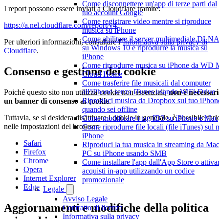
Come disconnettere un'app di terze parti dal
I report possono essere inviati a Cloudflare tramite:
tuo account Google
Come registrare video mentre si riproduce
https://a.nel.cloudflare.com/report/v4
musica su iPhone
Come abilitare il server multimediale DLN
Per ulteriori informazioni, consultare l’
Informativa sulla privacy di
su Windows 10 e riprodurre la musica su
Cloudflare
.
iPhone
Come riprodurre musica su iPhone da WD
Consenso e gestione dei cookie
Cloud Home
Come trasferire file musicali dal computer
all'iPhone senza iTunes usando WiFi-Drive
Poiché questo sito non utilizza cookie non essenziali,
non è necessar
Riproduci musica da Dropbox sul tuo iPhon
un banner di consenso ai cookie
.
quando sei offline
Tuttavia, se si desidera disattivare i cookie in generale, è possibile farl
Come modificare i tag ID3 su iPhone e Mac
nelle impostazioni del browser:
Come riprodurre file locali (file iTunes) sul 
iPhone
Safari
Riproduci la tua musica in streaming da Mac
Firefox
PC su iPhone usando SMB
Chrome
Come installare l'app dall'App Store o attiva
Opera
acquisti in-app utilizzando un codice
Internet Explorer
promozionale
Edge
Legale
Avviso Legale
Aggiornamenti e modifiche della politica
Contratto di licenza
Informativa sulla privacy