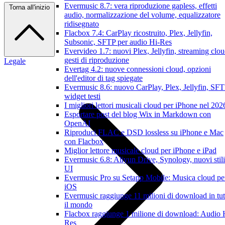
Evermusic 8.7: vera riproduzione gapless, effetti
Torna all'inizio
audio, normalizzazione del volume, equalizzatore
ridisegnato
Flacbox 7.4: CarPlay ricostruito, Plex, Jellyfin,
Subsonic, SFTP per audio Hi-Res
Evervideo 1.7: nuovi Plex, Jellyfin, streaming clou
gesti di riproduzione
Legale
Evertag 4.2: nuove connessioni cloud, opzioni
dell'editor di tag spiegate
Evermusic 8.6: nuovo CarPlay, Plex, Jellyfin, SFT
widget testi
I migliori lettori musicali cloud per iPhone nel 202
Esportare post del blog Wix in Markdown con
OpenAI
Riproduci FLAC e DSD lossless su iPhone e Mac
con Flacbox
Miglior lettore musicale cloud per iPhone e iPad
Evermusic 6.8: Aliyun Drive, Synology, nuovi stili
UI
Evermusic Pro su Setapp Mobile: Musica cloud pe
iOS
Evermusic raggiunge 11 milioni di download in tut
il mondo
Flacbox raggiunge 1 milione di download: Audio 
Res