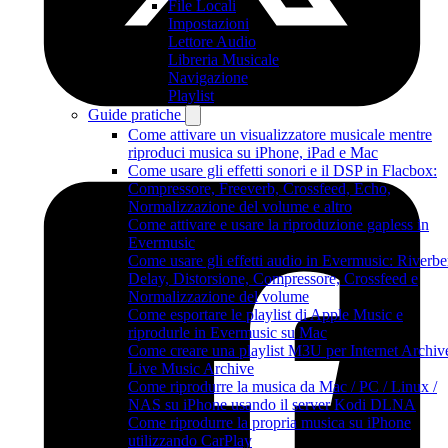
File Locali
Impostazioni
Lettore Audio
Libreria Musicale
Navigazione
Playlist
Guide pratiche
Come attivare un visualizzatore musicale mentre
riproduci musica su iPhone, iPad e Mac
Come usare gli effetti sonori e il DSP in Flacbox:
Compressore, Freeverb, Crossfeed, Echo,
Normalizzazione del volume e altro
Come attivare e usare la riproduzione gapless in
Evermusic
Come usare gli effetti audio in Evermusic: Riverbe
Delay, Distorsione, Compressore, Crossfeed e
Normalizzazione del volume
Come esportare le playlist di Apple Music e
riprodurle in Evermusic su Mac
Come creare una playlist M3U per Internet Archiv
Live Music Archive
Come riprodurre la musica da Mac / PC / Linux /
NAS su iPhone usando il server Kodi DLNA
Come riprodurre la propria musica su iPhone
utilizzando CarPlay