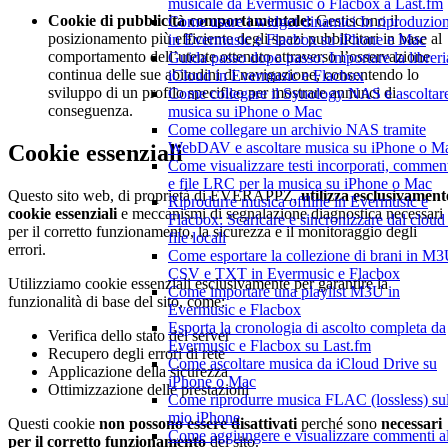
musicale da Evermusic o Flacbox a Last.fm
Cookie di pubblicità comportamentale:
Gestiscono il
Come usare i widget dinamici In riproduzio
posizionamento più efficiente degli spazi pubblicitari in base al
in Evermusic e Flacbox su iPhone e Mac
comportamento dell’utente ottenuto attraverso l’osservazione
Guida passo dopo passo: Importare la libreri
continua delle sue abitudini di navigazione, consentendo lo
iCloud in Evermusic e Flacbox
sviluppo di un profilo specifico per mostrare annunci di
Come collegare il Synology NAS e ascoltar
conseguenza.
musica su iPhone o Mac
Come collegare un archivio NAS tramite
WebDAV e ascoltare musica su iPhone o M
Cookie essenziali
Come visualizzare testi incorporati, commen
e file LRC per la musica su iPhone o Mac
Questo sito web, di proprietà di EVERAPPZ,
utilizza esclusivament
Riprodurre musica offline in Evermusic e
cookie essenziali
e meccanismi di segnalazione diagnostica necessari
Flacbox: Scaricare e sincronizzare dal cloud 
per il corretto funzionamento, la sicurezza e il monitoraggio degli
file locali
errori.
Come esportare la collezione di brani in M3
CSV e TXT in Evermusic e Flacbox
Utilizziamo cookie essenziali esclusivamente per garantire la
Come importare una playlist M3U in
funzionalità di base del sito, come:
Evermusic e Flacbox
Esporta la cronologia di ascolto completa da
Verifica dello stato del server
Evermusic e Flacbox su Last.fm
Recupero degli errori di rete
Come ascoltare musica da iCloud Drive su
Applicazione della sicurezza
iPhone o Mac
Ottimizzazione delle prestazioni
Come riprodurre musica FLAC (lossless) su
mio iPhone
Questi cookie
non possono essere disattivati
perché sono
necessari
Come aggiungere e visualizzare commenti al
per il corretto funzionamento
del sito.