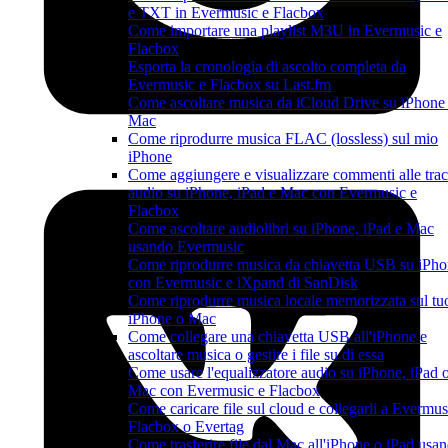
e TXT in Evermusic e Flacbox
Come importare una playlist M3U in Evermusic e
Flacbox
Esporta la cronologia di ascolto completa da
Evermusic e Flacbox su Last.fm
Come ascoltare musica da iCloud Drive su iPhone
Mac
Come riprodurre musica FLAC (lossless) sul mio
iPhone
Come aggiungere e visualizzare commenti alle tra
audio su iPhone, iPad e Mac con Evermusic e
Flacbox
Come ascoltare audiolibri su iPhone, iPad e Mac
usando Evermusic
Come riprodurre musica da chiavetta USB su iPh
con Evermusic e iXpand di SanDisk
Come riprodurre musica locale memorizzata sul tu
iPhone o Mac
Come collegare una chiavetta USB all'iPhone e
ascoltare musica o gestire i file su di essa
Come usare l'equalizzatore audio su iPhone, iPad 
Mac con Evermusic e Flacbox
Come caricare file sul cloud e collegarli a Evermus
Flacbox o Evertag
Come trasferire file dal Mac all'iPhone o iPad usa