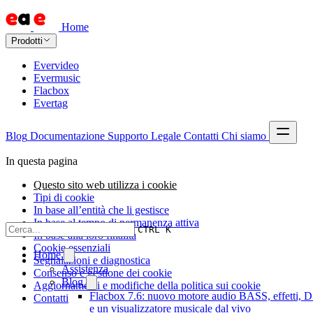
Home
Prodotti
Evervideo
Evermusic
Flacbox
Evertag
Blog
Documentazione
Supporto
Legale
Contatti
Chi siamo
In questa pagina
Questo sito web utilizza i cookie
Tipi di cookie
In base all’entità che li gestisce
In base al tempo di permanenza attiva
CTRL K
In base alla loro finalità
Cookie essenziali
Home
Segnalazioni e diagnostica
Assistenza
Consenso e gestione dei cookie
Blog
Aggiornamenti e modifiche della politica sui cookie
Flacbox 7.6: nuovo motore audio BASS, effetti, 
Contatti
e un visualizzatore musicale dal vivo