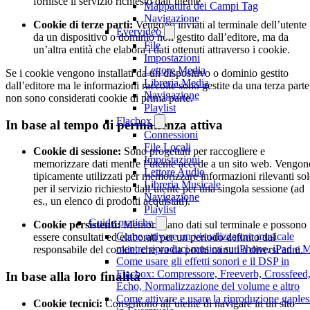
fornisce il servizio richiesto dall’utente.
Mappatura dei Campi Tag
Navigazione
Cookie di terze parti:
Vengono inviati al terminale dell’utente
Evervideo
da un dispositivo o dominio non gestito dall’editore, ma da
File
un’altra entità che elabora i dati ottenuti attraverso i cookie.
Impostazioni
Lettore Media
Se i cookie vengono installati da un dispositivo o dominio gestito
Libreria Media
dall’editore ma le informazioni raccolte sono gestite da una terza parte
Navigazione
non sono considerati cookie di prima parte.
Playlist
Flacbox
In base al tempo di permanenza attiva
Connessioni
File Locali
Cookie di sessione:
Sono progettati per raccogliere e
Impostazioni
memorizzare dati mentre l’utente accede a un sito web. Vengon
Lettore Audio
tipicamente utilizzati per memorizzare informazioni rilevanti so
Libreria Musicale
per il servizio richiesto dall’utente per una singola sessione (ad
Navigazione
es., un elenco di prodotti acquistati).
Playlist
Guide pratiche
Cookie persistenti:
Memorizzano dati sul terminale e possono
Come attivare un visualizzatore musicale
essere consultati ed elaborati per un periodo definito dal
mentre riproduci musica su iPhone, iPad e 
responsabile del cookie, che va da pochi minuti a diversi anni.
Come usare gli effetti sonori e il DSP in
Flacbox: Compressore, Freeverb, Crossfeed
In base alla loro finalità
Echo, Normalizzazione del volume e altro
Come attivare e usare la riproduzione gaples
Cookie tecnici:
Consentono all’utente di navigare in un sito