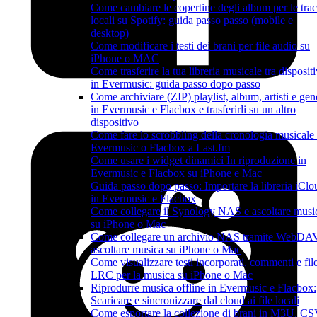
Come cambiare le copertine degli album per le tra
locali su Spotify: guida passo passo (mobile e
desktop)
Come modificare i testi dei brani per file audio su
iPhone o MAC
Come trasferire la tua libreria musicale tra dispositi
in Evermusic: guida passo dopo passo
Come archiviare (ZIP) playlist, album, artisti e gen
in Evermusic e Flacbox e trasferirli su un altro
dispositivo
Come fare lo scrobbling della cronologia musicale
Evermusic o Flacbox a Last.fm
Come usare i widget dinamici In riproduzione in
Evermusic e Flacbox su iPhone e Mac
Guida passo dopo passo: Importare la libreria iClo
in Evermusic e Flacbox
Come collegare il Synology NAS e ascoltare musi
su iPhone o Mac
Come collegare un archivio NAS tramite WebDA
ascoltare musica su iPhone o Mac
Come visualizzare testi incorporati, commenti e fil
LRC per la musica su iPhone o Mac
Riprodurre musica offline in Evermusic e Flacbox:
Scaricare e sincronizzare dal cloud ai file locali
Come esportare la collezione di brani in M3U, C