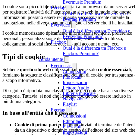
Evermusic Premium
I cookie sono piccoli file di testo inviati a un browser da un server we
Evertag
per registrare l’attività dell’utente su un sito web in modo che queste
Qual è la differenza tra Evertag ed
informazioni possano essere recuperate successivamente durante la
Evertag Premium
navigazione nelle diverse pagine collegate al server che li ha installati.
Evervideo
Qual è la differenza tra Evervideo e
I cookie memorizzano tipicamente informazioni tecniche, preferenze
Evervideo Premium?
personali, personalizzazione dei contenuti, statistiche di utilizzo,
Flacbox
collegamenti ai social media, accesso agli account utente, ecc.
Qual è la differenza tra Flacbox e
Flacbox Premium?
Tipi di cookie
Guida utente
Evermusic
Sebbene
questo sito web
utilizzi attualmente solo
cookie essenziali
,
Connessioni
forniamo la seguente classificazione dei tipi di cookie per trasparenza 
File locali
a scopo informativo.
Impostazioni
Lettore Audio
Di seguito è riportata una classificazione dei cookie basata su diverse
Libreria musicale
categorie. Tuttavia, si noti che lo stesso cookie può essere incluso in
Navigazione
più di una categoria.
Playlist
Evertag
In base all’entità che li gestisce
Connessioni
Editor tag
Cookie di prima parte:
Vengono inviati al terminale dell’utent
File locali
da un dispositivo o dominio gestito dall’editore del sito web ch
Impostazioni