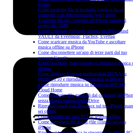
Finder
Come trasferire file in modalità wireless da un
computer a un iPhone usando WiFi-Drive
Trasferire file dal computer all'iPhone usando il
protocollo SMB
Come collegare l'archivio interno del Bluesound
VAULT da Evermusic, Flacbox, Evertag
Come scaricare musica da YouTube e ascoltare
musica offline su iPhone
Come disconnettere un'app di terze parti dal tuo
account Google
Come registrare video mentre si riproduce musica 
iPhone
Come abilitare il server multimediale DLNA su
Windows 10 e riprodurre la musica su iPhone
Come riprodurre musica su iPhone da WD My
Cloud Home
Come trasferire file musicali dal computer all'iPho
senza iTunes usando WiFi-Drive
Riproduci musica da Dropbox sul tuo iPhone qua
sei offline
Come modificare i tag ID3 su iPhone e Mac
Come riprodurre file locali (file iTunes) sul mio
iPhone
Riproduci la tua musica in streaming da Mac o PC