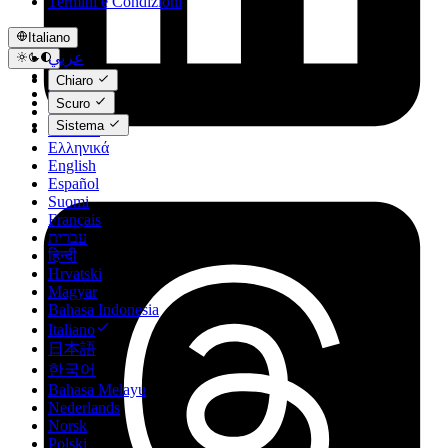
Termini e Condizioni
Italiano
عربي
Català
Chiaro
Čeština
Scuro
Dansk
Sistema
Deutsch
Ελληνικά
English
Español
Suomi
Français
עברית
हिन्दी
Hrvatski
Magyar
Bahasa Indonesia
Italiano
日本語
한국어
Bahasa Melayu
Nederlands
Norsk
Polski