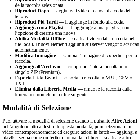
della raccolta selezionata.
Riproduci Dopo
— aggiunge i video in cima alla coda del
lettore.
Riproduci Più Tardi
— li aggiunge in fondo alla coda.
Aggiungi a una Playlist
— li aggiunge a una playlist, con
l’opzione di crearne una nuova.
Abilita Modalità Offline
— scarica i video dalla raccolta nei
file locali. I nuovi elementi aggiunti sul server vengono scaricat
automaticamente.
Modifica Immagine
— cambia l’immagine di copertina per la
raccolta.
Aggiungi all’Archivio
— comprime l’intera raccolta in un
singolo ZIP (Premium).
Esporta Lista Brani
— esporta la raccolta in M3U, CSV o
TXT.
Elimina dalla Libreria Media
— rimuove la raccolta dalla
libreria ma non elimina i file sorgente.
Modalità di Selezione
Puoi attivare la modalità di selezione usando il pulsante
Altre Azioni
nell’angolo in alto a destra. In questa modalità, puoi selezionare più
video contemporaneamente ed eseguire azioni in batch — aggiungi a
playlist, segna come preferito, elimina dalla libreria, scarica e altro