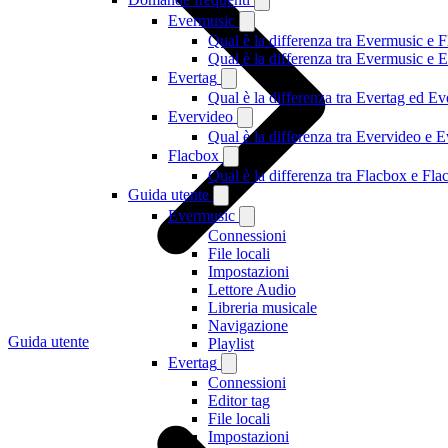
Evermusic
Qual è la differenza tra Evermusic e 
Qual è la differenza tra Evermusic e
Evertag
Qual è la differenza tra Evertag ed E
Evervideo
Qual è la differenza tra Evervideo e
Flacbox
Qual è la differenza tra Flacbox e F
Guida utente
Evermusic
Connessioni
File locali
Impostazioni
Lettore Audio
Libreria musicale
Navigazione
Guida utente
Playlist
Evertag
Connessioni
Editor tag
File locali
Impostazioni