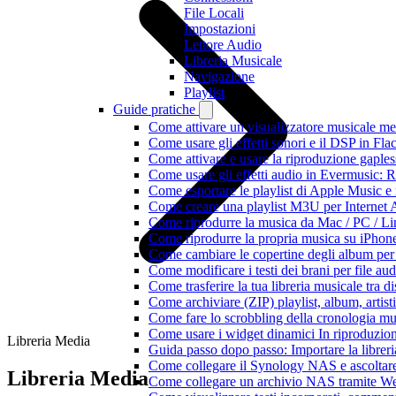
File Locali
Impostazioni
Lettore Audio
Libreria Musicale
Navigazione
Playlist
Guide pratiche
Come attivare un visualizzatore musicale me
Come usare gli effetti sonori e il DSP in F
Come attivare e usare la riproduzione gaple
Come usare gli effetti audio in Evermusic:
Come esportare le playlist di Apple Music e
Come creare una playlist M3U per Internet 
Come riprodurre la musica da Mac / PC / 
Come riprodurre la propria musica su iPhon
Come cambiare le copertine degli album per l
Come modificare i testi dei brani per file 
Come trasferire la tua libreria musicale tra 
Come archiviare (ZIP) playlist, album, artisti
Come fare lo scrobbling della cronologia m
Come usare i widget dinamici In riproduzio
Libreria Media
Guida passo dopo passo: Importare la librer
Come collegare il Synology NAS e ascoltar
Libreria Media
Come collegare un archivio NAS tramite W