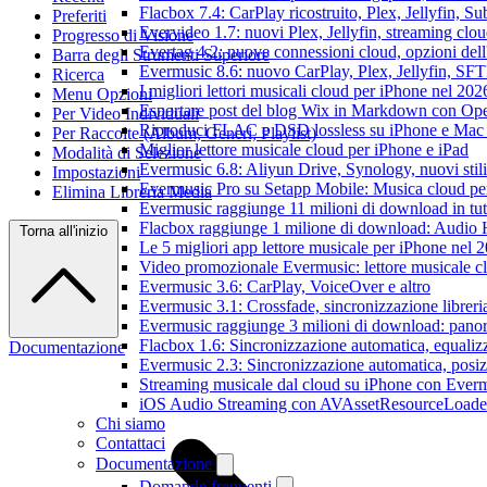
Flacbox 7.4: CarPlay ricostruito, Plex, Jellyfin, 
Preferiti
Evervideo 1.7: nuovi Plex, Jellyfin, streaming clou
Progresso di Visione
Evertag 4.2: nuove connessioni cloud, opzioni dell'
Barra degli Strumenti Superiore
Evermusic 8.6: nuovo CarPlay, Plex, Jellyfin, SFTP
Ricerca
I migliori lettori musicali cloud per iPhone nel 202
Menu Opzioni
Esportare post del blog Wix in Markdown con O
Per Video Individuali
Riproduci FLAC e DSD lossless su iPhone e Mac
Per Raccolte (Album, Generi, Playlist)
Miglior lettore musicale cloud per iPhone e iPad
Modalità di Selezione
Evermusic 6.8: Aliyun Drive, Synology, nuovi stil
Impostazioni
Evermusic Pro su Setapp Mobile: Musica cloud pe
Elimina Libreria Media
Evermusic raggiunge 11 milioni di download in tu
Flacbox raggiunge 1 milione di download: Audio 
Torna all'inizio
Le 5 migliori app lettore musicale per iPhone nel 
Video promozionale Evermusic: lettore musicale c
Evermusic 3.6: CarPlay, VoiceOver e altro
Evermusic 3.1: Crossfade, sincronizzazione libreri
Evermusic raggiunge 3 milioni di download: panora
Flacbox 1.6: Sincronizzazione automatica, equali
Documentazione
Evermusic 2.3: Sincronizzazione automatica, posiz
Streaming musicale dal cloud su iPhone con Ever
iOS Audio Streaming con AVAssetResourceLoade
Chi siamo
Contattaci
Documentazione
Domande frequenti