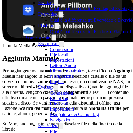
Evertag
Qual è la differenza tra Evertag ed Evertag
Evervideo
Qual è la differenza tra Evervideo e Everv
Flacbox
Qual è la differenza tra Flacbox e Flacbox
Guida utente
Evermusic
Libreria Media Evervideo
Connessioni
File locali
Aggiunta Manuale
Impostazioni
Lettore Audio
Per aggiungere manualmente video e musica, tocca l’icona
Aggiungi
Libreria musicale
Media
nell’angolo in alto a sinistra e seleziona cartelle o file da un
Navigazione
servizio di archiviazione cloud connesso, una condivisione NAS, un
Playlist
server multimediale, o file sul tuo dispositivo. Quando aggiungi file
Evertag
alla libreria, vengono creati solo
collegamenti
a essi — il contenuto
Connessioni
effettivo rimane nella posizione originale per risparmiare prezioso
Editor tag
spazio su disco. Se vuoi rendere i media disponibili offline, usa
File locali
l’azione
Scarica
dal menu opzioni o abilita la
Modalità Offline
per
Impostazioni
cartelle, album, generi o playlist.
Mappatura dei Campi Tag
Navigazione
Su Mac, puoi anche trascinare e rilasciare file nella finestra della
Evervideo
libreria.
File