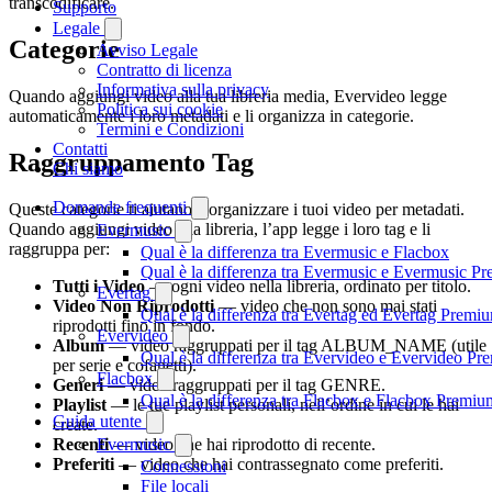
transcodificare.
Supporto
Legale
Categorie
Avviso Legale
Contratto di licenza
Informativa sulla privacy
Quando aggiungi video alla tua libreria media, Evervideo legge
Politica sui cookie
automaticamente i loro metadati e li organizza in categorie.
Termini e Condizioni
Contatti
Raggruppamento Tag
Chi siamo
Domande frequenti
Queste categorie ti aiutano a organizzare i tuoi video per metadati.
Quando aggiungi video alla libreria, l’app legge i loro tag e li
Evermusic
raggruppa per:
Qual è la differenza tra Evermusic e Flacbox
Qual è la differenza tra Evermusic e Evermusic P
Tutti i Video
— ogni video nella libreria, ordinato per titolo.
Evertag
Video Non Riprodotti
— video che non sono mai stati
Qual è la differenza tra Evertag ed Evertag Premi
riprodotti fino in fondo.
Evervideo
Album
— video raggruppati per il tag ALBUM_NAME (utile
Qual è la differenza tra Evervideo e Evervideo P
per serie e cofanetti).
Flacbox
Generi
— video raggruppati per il tag GENRE.
Qual è la differenza tra Flacbox e Flacbox Premiu
Playlist
— le tue playlist personali, nell’ordine in cui le hai
Guida utente
create.
Evermusic
Recenti
— video che hai riprodotto di recente.
Preferiti
— video che hai contrassegnato come preferiti.
Connessioni
File locali