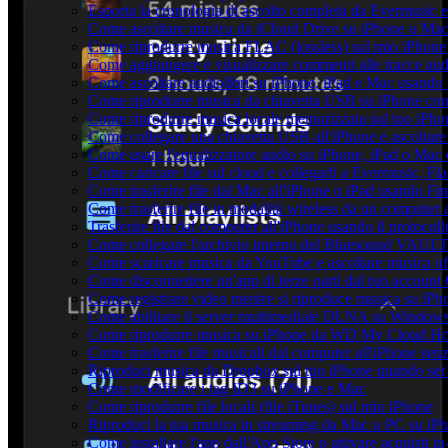
Esporta la cronologia di ascolto completa da Evermusic 
Come ascoltare musica da iCloud Drive su iPhone o Ma
Come riprodurre musica FLAC (lossless) sul mio iPhone
Come aggiungere e visualizzare commenti alle tracce au
Come ascoltare audiolibri su iPhone, iPad e Mac usando
Come riprodurre musica da chiavetta USB su iPhone co
Come riprodurre musica locale memorizzata sul tuo iPh
Come collegare una chiavetta USB all'iPhone e ascoltare m
Come usare l'equalizzatore audio su iPhone, iPad o Mac
Come caricare file sul cloud e collegarli a Evermusic, F
Come trasferire file dal Mac all'iPhone o iPad usando Fi
Come trasferire file in modalità wireless da un compute
Trasferire file dal computer all'iPhone usando il protoco
Come collegare l'archivio interno del Bluesound VAULT
Come scaricare musica da YouTube e ascoltare musica of
Come disconnettere un'app di terze parti dal tuo account
Come registrare video mentre si riproduce musica su iPh
Come abilitare il server multimediale DLNA su Windows 
Come riprodurre musica su iPhone da WD My Cloud H
Come trasferire file musicali dal computer all'iPhone se
Riproduci musica da Dropbox sul tuo iPhone quando sei 
Come modificare i tag ID3 su iPhone e Mac
Come riprodurre file locali (file iTunes) sul mio iPhone
Riproduci la tua musica in streaming da Mac o PC su 
Come installare l'app dall'App Store o attivare acquisti 