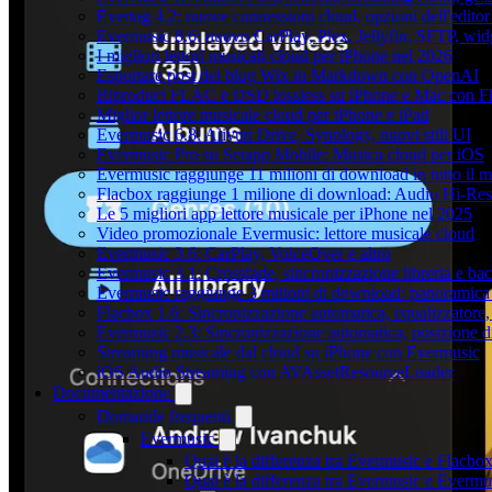
Evertag 4.2: nuove connessioni cloud, opzioni dell'editor 
Evermusic 8.6: nuovo CarPlay, Plex, Jellyfin, SFTP, widg
I migliori lettori musicali cloud per iPhone nel 2026
Esportare post del blog Wix in Markdown con OpenAI
Riproduci FLAC e DSD lossless su iPhone e Mac con F
Miglior lettore musicale cloud per iPhone e iPad
Evermusic 6.8: Aliyun Drive, Synology, nuovi stili UI
Evermusic Pro su Setapp Mobile: Musica cloud per iOS
Evermusic raggiunge 11 milioni di download in tutto il 
Flacbox raggiunge 1 milione di download: Audio Hi-Res
Le 5 migliori app lettore musicale per iPhone nel 2025
Video promozionale Evermusic: lettore musicale cloud
Evermusic 3.6: CarPlay, VoiceOver e altro
Evermusic 3.1: Crossfade, sincronizzazione libreria e ba
Evermusic raggiunge 3 milioni di download: panoramica d
Flacbox 1.6: Sincronizzazione automatica, equalizzator
Evermusic 2.3: Sincronizzazione automatica, posizione di
Streaming musicale dal cloud su iPhone con Evermusic
iOS Audio Streaming con AVAssetResourceLoader
Documentazione
Domande frequenti
Evermusic
Qual è la differenza tra Evermusic e Flacbo
Qual è la differenza tra Evermusic e Everm