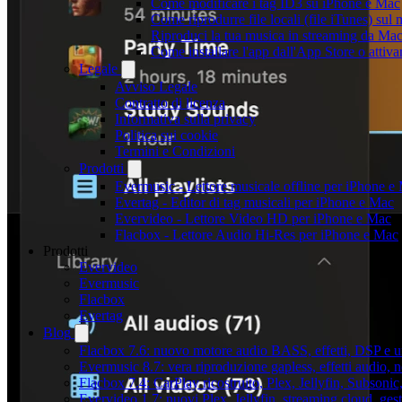
Come modificare i tag ID3 su iPhone e Mac
Come riprodurre file locali (file iTunes) sul
Riproduci la tua musica in streaming da M
Come installare l'app dall'App Store o attiv
Legale
Avviso Legale
Contratto di licenza
Informativa sulla privacy
Politica sui cookie
Termini e Condizioni
Prodotti
Evermusic - Lettore musicale offline per iPhone e
Evertag - Editor di tag musicali per iPhone e Mac
Evervideo - Lettore Video HD per iPhone e Mac
Flacbox - Lettore Audio Hi-Res per iPhone e Mac
Prodotti
Evervideo
Evermusic
Flacbox
Evertag
Blog
Flacbox 7.6: nuovo motore audio BASS, effetti, DSP e un
Evermusic 8.7: vera riproduzione gapless, effetti audio, 
Flacbox 7.4: CarPlay ricostruito, Plex, Jellyfin, Subson
Evervideo 1.7: nuovi Plex, Jellyfin, streaming cloud, gest