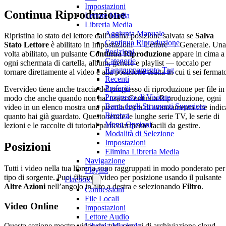
Impostazioni
Continua Riproduzione
Lettore Media
Libreria Media
Aggiunta Manuale
Ripristina lo stato del lettore dall’ultima posizione salvata se
Salva
Continua Riproduzione
Stato Lettore
è abilitato in Impostazioni → Lettore → Generale. Una
Posizioni
volta abilitato, un pulsante
Continua Riproduzione
appare in cima a
Categorie
ogni schermata di cartella, album, genere e playlist — toccalo per
Raggruppamento Tag
tornare direttamente al video e alla posizione esatta in cui ti sei fermat
Recenti
Preferiti
Evervideo tiene anche traccia del progresso di riproduzione per file in
Progresso di Visione
modo che anche quando non hai usato Continua Riproduzione, ogni
Barra degli Strumenti Superiore
video in un elenco mostra una piccola barra di avanzamento che indic
Ricerca
quanto hai già guardato. Questo rende le lunghe serie TV, le serie di
Menu Opzioni
lezioni e le raccolte di tutorial particolarmente facili da gestire.
Modalità di Selezione
Impostazioni
Posizioni
Elimina Libreria Media
Navigazione
Tutti i video nella tua libreria sono raggruppati in modo ponderato per
Playlist
tipo di sorgente. Puoi filtrare i video per posizione usando il pulsante
Flacbox
Altre Azioni
nell’angolo in alto a destra e selezionando
Filtro
.
Connessioni
File Locali
Video Online
Impostazioni
Lettore Audio
Questa sezione mostra video dai tuoi servizi di archiviazione cloud
Libreria Musicale