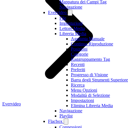
Mappatura dei Campi Tag
Navigazione
Evervideo
File
Impostazioni
Lettore Media
Libreria Media
Aggiunta Manuale
Continua Riproduzione
Posizioni
Categorie
Raggruppamento Tag
Recenti
Preferiti
Progresso di Visione
Barra degli Strumenti Superiore
Ricerca
Menu Opzioni
Modalità di Selezione
Impostazioni
Evervideo
Elimina Libreria Media
Navigazione
Playlist
Flacbox
Connessioni