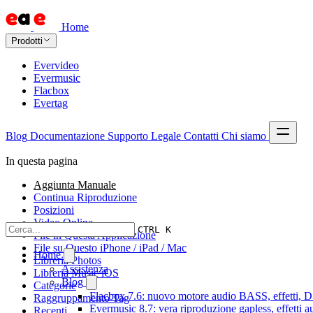
Home
Prodotti
Evervideo
Evermusic
Flacbox
Evertag
Blog
Documentazione
Supporto
Legale
Contatti
Chi siamo
In questa pagina
Aggiunta Manuale
Continua Riproduzione
Posizioni
Video Online
CTRL K
File in Questa Applicazione
File su Questo iPhone / iPad / Mac
Home
Libreria Photos
Assistenza
Libreria Music iOS
Blog
Categorie
Flacbox 7.6: nuovo motore audio BASS, effetti, DS
Raggruppamento Tag
Evermusic 8.7: vera riproduzione gapless, effetti 
Recenti