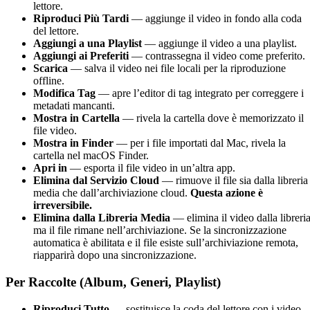
lettore.
Riproduci Più Tardi
— aggiunge il video in fondo alla coda
del lettore.
Aggiungi a una Playlist
— aggiunge il video a una playlist.
Aggiungi ai Preferiti
— contrassegna il video come preferito.
Scarica
— salva il video nei file locali per la riproduzione
offline.
Modifica Tag
— apre l’editor di tag integrato per correggere i
metadati mancanti.
Mostra in Cartella
— rivela la cartella dove è memorizzato il
file video.
Mostra in Finder
— per i file importati dal Mac, rivela la
cartella nel macOS Finder.
Apri in
— esporta il file video in un’altra app.
Elimina dal Servizio Cloud
— rimuove il file sia dalla libreria
media che dall’archiviazione cloud.
Questa azione è
irreversibile.
Elimina dalla Libreria Media
— elimina il video dalla libreria
ma il file rimane nell’archiviazione. Se la sincronizzazione
automatica è abilitata e il file esiste sull’archiviazione remota,
riapparirà dopo una sincronizzazione.
Per Raccolte (Album, Generi, Playlist)
Riproduci Tutto
— sostituisce la coda del lettore con i video