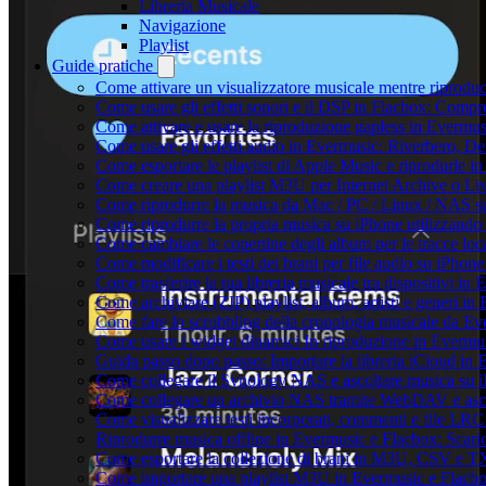
Libreria Musicale
Navigazione
Playlist
Guide pratiche
Come attivare un visualizzatore musicale mentre riprodu
Come usare gli effetti sonori e il DSP in Flacbox: Comp
Come attivare e usare la riproduzione gapless in Evermus
Come usare gli effetti audio in Evermusic: Riverbero, D
Come esportare le playlist di Apple Music e riprodurle 
Come creare una playlist M3U per Internet Archive o Li
Come riprodurre la musica da Mac / PC / Linux / NAS 
Come riprodurre la propria musica su iPhone utilizzando
Come cambiare le copertine degli album per le tracce loca
Come modificare i testi dei brani per file audio su iPho
Come trasferire la tua libreria musicale tra dispositivi i
Come archiviare (ZIP) playlist, album, artisti e generi in 
Come fare lo scrobbling della cronologia musicale da Ev
Come usare i widget dinamici In riproduzione in Evermu
Guida passo dopo passo: Importare la libreria iCloud in
Come collegare il Synology NAS e ascoltare musica su 
Come collegare un archivio NAS tramite WebDAV e asco
Come visualizzare testi incorporati, commenti e file LR
Riprodurre musica offline in Evermusic e Flacbox: Scaricar
Come esportare la collezione di brani in M3U, CSV e T
Come importare una playlist M3U in Evermusic e Flacb