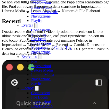
Se non vedi tutti i tuoi titoli, assicurati che l’app abbia scansionato og
Impostazioni
file. Puoi controllare il progresso della scansione in Impostazioni →
Lettore Audio
Libreria Media → Lettura Metadati → Numero di File Elaborati.
Libreria musicale
Navigazione
Recenti
Playlist
Evertag
Connessioni
Questa sezione mostra tutti i video riprodotti di recente con la loro
Editor tag
ultima posizione di riproduzione, così puoi riprenderne uno con un
File locali
solo tocco. Puoi cambiare quante voci mantiene l’elenco in
Impostazioni
Impostazioni → Libreria Media → Recenti → Cambia Dimensione
Mappatura dei Campi Tag
Elenco, ed esportare l’elenco in M3U / CSV / TXT per fare il backup
Navigazione
della tua cronologia di visione.
Evervideo
File
Impostazioni
Lettore Media
Libreria Media
Navigazione
Playlist
Flacbox
Connessioni
File Locali
Impostazioni
Lettore Audio