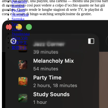
album, un genere, una playlist, una cartella — mostra una piccola bar
Português
di avanzamento così puoi vedere a colpo d’occhio quanto ne hai già
Română
guardato. Questo rende le lunghe stagioni di serie TV, le playlist di
Русский
corsi e le serate di binge-watching semplicissime da gestire.
Slovenčina
Svenska
ไทย
Türkçe
Українська
Tiếng Việt
简体中文
繁體中文