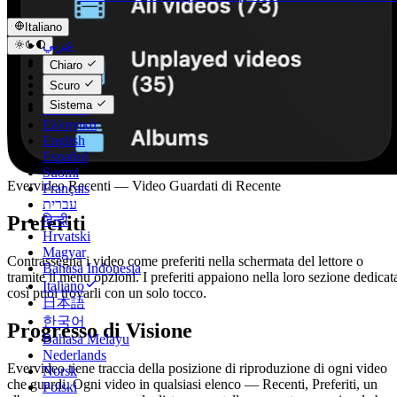
Italiano
عربي
Català
Chiaro
Čeština
Scuro
Dansk
Sistema
Deutsch
Ελληνικά
English
Español
Suomi
Evervideo Recenti — Video Guardati di Recente
Français
עברית
Preferiti
हिन्दी
Hrvatski
Magyar
Contrassegna i video come preferiti nella schermata del lettore o
Bahasa Indonesia
tramite il menu opzioni. I preferiti appaiono nella loro sezione dedicat
Italiano
così puoi trovarli con un solo tocco.
日本語
한국어
Progresso di Visione
Bahasa Melayu
Nederlands
Evervideo tiene traccia della posizione di riproduzione di ogni video
Norsk
che guardi. Ogni video in qualsiasi elenco — Recenti, Preferiti, un
Polski