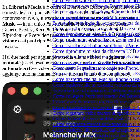
Come visualizzare testi incorporati, commen
Riprodurre musica offline in Evermusic e Flac
La
Libreria Media
è il cuore di Evervideo. Raccoglie ogni file video
Come esportare la collezione di brani in 
e musicale a cui puoi accedere — da servizi cloud connessi,
Come importare una playlist M3U in Everm
condivisioni NAS, file scaricati, la tua
libreria Photos
e la
libreria
Esporta la cronologia di ascolto completa d
Music
— in un unico hub ricercabile. Puoi sfogliare per Album,
Come ascoltare musica da iCloud Drive su 
Generi, Playlist, Recenti, Preferiti, Tutti i Video e Video Non
Come riprodurre musica FLAC (lossless) su
Riprodotti, e Evervideo tiene traccia automaticamente del
progresso 
Come aggiungere e visualizzare commenti al
visione
così puoi riprendere qualsiasi titolo esattamente dove hai
Come ascoltare audiolibri su iPhone, iPad 
lasciato.
Come riprodurre musica da chiavetta USB 
Come riprodurre musica locale memorizzata
Hai due modi per aggiungere media alla tua libreria:
aggiunta
Come collegare una chiavetta USB all'iPhone e
manuale
(scegli esattamente cosa viene aggiunto) o
sincronizzazion
Come usare l'equalizzatore audio su iPhone
automatica
(Evervideo scansiona le cartelle cloud designate e
Come caricare file sul cloud e collegarli a 
aggiunge automaticamente nuovi file man mano che compaiono).
Come trasferire file dal Mac all'iPhone o iP
Come trasferire file in modalità wireless d
Trasferire file dal computer all'iPhone usan
Come collegare l'archivio interno del Blu
Come scaricare musica da YouTube e ascolta
Come disconnettere un'app di terze parti da
Come registrare video mentre si riproduce 
Come abilitare il server multimediale DLNA
Come riprodurre musica su iPhone da WD
Come trasferire file musicali dal computer 
Riproduci musica da Dropbox sul tuo iPhone