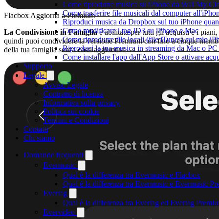
Come riprodurre musica su iPhone da WD My C
Come trasferire file musicali dal computer all'iP
Flacbox Aggiorna a Premium
Riproduci musica da Dropbox sul tuo iPhone quand
Come modificare i tag ID3 su iPhone e Mac
La Condivisione in Famiglia
è abilitata per tutti gli acquisti e i piani,
Come riprodurre file locali (file iTunes) sul mio i
quindi puoi condividere la versione Premium con fino a cinque memb
Riproduci la tua musica in streaming da Mac o 
della tua famiglia senza costi aggiuntivi.
Come installare l'app dall'App Store o attivare acq
Supporto
Legale
Avviso Legale
Contratto di licenza
Informativa sulla privacy
Politica sui cookie
Termini e Condizioni
Contatti
Chi siamo
Domande frequenti
Evermusic
Qual è la differenza tra Evermusic e Flacbox
Qual è la differenza tra Evermusic e Evermusic P
Evertag
Qual è la differenza tra Evertag ed Evertag Premi
Evervideo