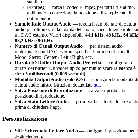
stabilità.
FFmpeg
— forza il codec FFmpeg per tutti i file audio,
abilitando la correzione intonazione e il sample rate di
output audio.
Sample Rate Output Audio
— regola il sample rate di output
audio per ottimizzare la qualità del suono, specialmente utile co
un DAC esterno. Valori disponibili:
44,1 kHz, 48 kHz, 64 kHz
88,2 kHz
e
96 kHz
.
Numero di Canali Output Audio
— per sistemi audio
multicanale con DAC esterno, specifica il numero di canali:
Mono, Stereo, Center / Left / Right, ecc.
Durata IO Buffer Output Audio Preferita
— configura la
durata del buffer. Un valore tipico per minimizzare la latenza è
circa
5 millisecondi (0,005 secondi)
.
Modalità Output Audio (solo iOS)
— configura la modalità d
output audio misto. Istruzioni dettagliate
qui
.
Salva Posizione di Riproduzione
— salva e ripristina la
posizione di riproduzione.
Salva Stato Lettore Audio
— preserva lo stato del lettore audi
prima di chiudere l’app.
Personalizzazione
Stile Schermata Lettore Audio
— configura il posizionament
degli elementi.