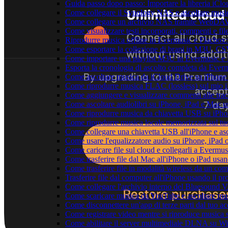
Guida passo dopo passo: Importare la libreria iCl
Come collegare il Synology NAS e ascoltare musi
Come collegare un archivio NAS tramite WebDAV 
Come visualizzare testi incorporati, commenti e f
Riprodurre musica offline in Evermusic e Flacbox: S
Come esportare la collezione di brani in M3U, C
Come importare una playlist M3U in Evermusic e
Esporta la cronologia di ascolto completa da Ever
Come ascoltare musica da iCloud Drive su iPhon
Come riprodurre musica FLAC (lossless) sul mio 
Come aggiungere e visualizzare commenti alle tra
Come ascoltare audiolibri su iPhone, iPad e Mac 
Come riprodurre musica da chiavetta USB su iPh
Come riprodurre musica locale memorizzata sul t
Come collegare una chiavetta USB all'iPhone e ascol
Come usare l'equalizzatore audio su iPhone, iPad
Come caricare file sul cloud e collegarli a Evermu
Come trasferire file dal Mac all'iPhone o iPad usa
Come trasferire file in modalità wireless da un c
Trasferire file dal computer all'iPhone usando il 
Come collegare l'archivio interno del Bluesound
Come scaricare musica da YouTube e ascoltare mus
Come disconnettere un'app di terze parti dal tuo 
Come registrare video mentre si riproduce musica 
Come abilitare il server multimediale DLNA su Wi