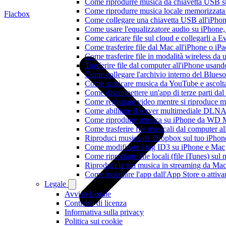
Come riprodurre musica da chiavetta USB 
Come riprodurre musica locale memorizzata
Flacbox
Come collegare una chiavetta USB all'iPhone e
Come usare l'equalizzatore audio su iPhone
Come caricare file sul cloud e collegarli a 
Come trasferire file dal Mac all'iPhone o iP
Come trasferire file in modalità wireless d
Trasferire file dal computer all'iPhone usan
Come collegare l'archivio interno del Blu
Come scaricare musica da YouTube e ascolta
Come disconnettere un'app di terze parti da
Come registrare video mentre si riproduce 
Come abilitare il server multimediale DLNA
Come riprodurre musica su iPhone da WD
Come trasferire file musicali dal computer 
Riproduci musica da Dropbox sul tuo iPhone
Come modificare i tag ID3 su iPhone e Mac
Come riprodurre file locali (file iTunes) sul
Riproduci la tua musica in streaming da M
Come installare l'app dall'App Store o attiv
Legale
Avviso Legale
Contratto di licenza
Informativa sulla privacy
Politica sui cookie