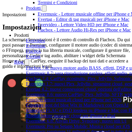
Termini e Condizioni
Prodotti
Evermusic - Lettore musicale offline per iPhone e
Impostazioni
Evertag - Editor di tag musicali per iPhone e Mac
Evervideo - Lettore Video HD per iPhone e Mac
Impostazioni
Flacbox - Lettore Audio Hi-Res per iPhone e Mac
Prodotti
La schermata Impostazioni è il centro di controllo di Flacbox. Da qui
Evervideo
puoi passare a Premium, configurare il motore audio (codec di sistem
Evermusic
o FFmpeg), gestire la tua libreria musicale, configurare il gestore file,
Flacbox
personalizzare l’editor tag audio, abilitare i widget della Schermata
Evertag
Home e Apple CarPlay, eseguire il backup dei tuoi dati e accedere a
Blog
guida e informazioni legali.
Flacbox 7.6: nuovo motore audio BASS, effetti, DSP e un
Evermusic 8.7: vera riproduzione gapless, effetti audio, 
Flacbox 7.4: CarPlay ricostruito, Plex, Jellyfin, Subson
Evervideo 1.7: nuovi Plex, Jellyfin, streaming cloud, gest
Evertag 4.2: nuove connessioni cloud, opzioni dell'editor 
Evermusic 8.6: nuovo CarPlay, Plex, Jellyfin, SFTP, widg
I migliori lettori musicali cloud per iPhone nel 2026
Esportare post del blog Wix in Markdown con OpenAI
Riproduci FLAC e DSD lossless su iPhone e Mac con F
Miglior lettore musicale cloud per iPhone e iPad
Evermusic 6.8: Aliyun Drive, Synology, nuovi stili UI
Evermusic Pro su Setapp Mobile: Musica cloud per iOS
Evermusic raggiunge 11 milioni di download in tutto il 