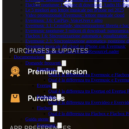
Flacbox raggiunge 1 milione di download: Audio Hi-Res
Le 5 migliori app lettore musicale per iPhone nel 2025
Video promozionale Evermusic: lettore musicale cloud
Evermusic 3.6: CarPlay, VoiceOver e altro
Evermusic 3.1: Crossfade, sincronizzazione libreria e ba
Evermusic raggiunge 3 milioni di download: panoramica d
Flacbox 1.6: Sincronizzazione automatica, equalizzator
Evermusic 2.3: Sincronizzazione automatica, posizione di
Streaming musicale dal cloud su iPhone con Evermusic
iOS Audio Streaming con AVAssetResourceLoader
Documentazione
Domande frequenti
Evermusic
Qual è la differenza tra Evermusic e Flacbo
Qual è la differenza tra Evermusic e Everm
Evertag
Qual è la differenza tra Evertag ed Evertag
Evervideo
Qual è la differenza tra Evervideo e Everv
Flacbox
Qual è la differenza tra Flacbox e Flacbox
Guida utente
Evermusic