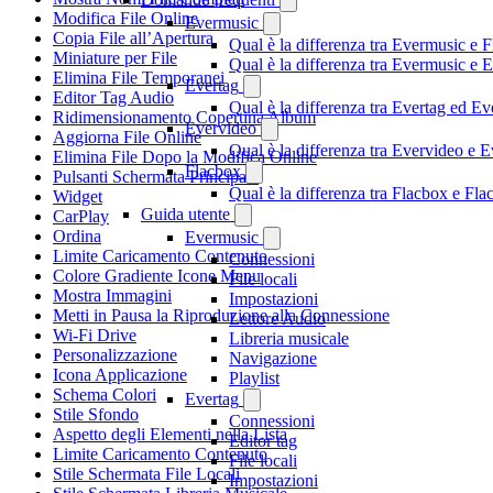
Modifica File Online
Evermusic
Copia File all’Apertura
Qual è la differenza tra Evermusic e 
Miniature per File
Qual è la differenza tra Evermusic e
Elimina File Temporanei
Evertag
Editor Tag Audio
Qual è la differenza tra Evertag ed E
Ridimensionamento Copertina Album
Evervideo
Aggiorna File Online
Qual è la differenza tra Evervideo e
Elimina File Dopo la Modifica Online
Flacbox
Pulsanti Schermata Principale
Qual è la differenza tra Flacbox e F
Widget
Guida utente
CarPlay
Ordina
Evermusic
Limite Caricamento Contenuto
Connessioni
Colore Gradiente Icone Menu
File locali
Mostra Immagini
Impostazioni
Metti in Pausa la Riproduzione alla Connessione
Lettore Audio
Wi-Fi Drive
Libreria musicale
Personalizzazione
Navigazione
Icona Applicazione
Playlist
Schema Colori
Evertag
Stile Sfondo
Connessioni
Aspetto degli Elementi nella Lista
Editor tag
Limite Caricamento Contenuto
File locali
Stile Schermata File Locali
Impostazioni