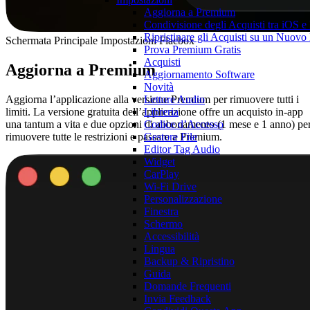
Aggiorna a Premium
Condivisione degli Acquisti tra iOS 
Ripristinare gli Acquisti su un Nuovo
Schermata Principale Impostazioni Flacbox
Prova Premium Gratis
Acquisti
Aggiorna a Premium
Aggiornamento Software
Novità
Aggiorna l’applicazione alla versione Premium per rimuovere tutti i
Lettore Audio
limiti. La versione gratuita dell’applicazione offre un acquisto in-app
Libreria
una tantum a vita e due opzioni di abbonamento (1 mese e 1 anno) pe
Codice d’Accesso
rimuovere tutte le restrizioni e passare a Premium.
Gestore File
Editor Tag Audio
Widget
CarPlay
Wi-Fi Drive
Personalizzazione
Finestra
Schermo
Accessibilità
Lingua
Backup & Ripristino
Guida
Domande Frequenti
Invia Feedback