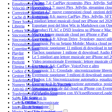
Flacbox 7.4: CarPlay ricostruito, Plex, Jellyfin, 
Equalizzatore Audio
Evervideo 1.7: nuovi Plex, Jellyfin, streaming clou
Velocità di Riproduzione
Evertag 4.2: nuove connessioni cloud, opzioni dell'
Correzione Intonazione
Evermusic 8.6: nuovo CarPlay, Plex, Jellyfin, SFTP
Cache di Riproduzione
I migliori lettori musicali cloud per iPhone nel 202
Timer Sonno
Esportare post del blog Wix in Markdown con O
Libreria
Riproduci FLAC e DSD lossless su iPhone e Mac
Lettura Metadati
Miglior lettore musicale cloud per iPhone e iPad
Sincronizzazione Online
Evermusic 6.8: Aliyun Drive, Synology, nuovi stil
Sincronizzazione Offline
Evermusic Pro su Setapp Mobile: Musica cloud pe
Personalizzazione
Evermusic raggiunge 11 milioni di download in tu
Copertine Album
Flacbox raggiunge 1 milione di download: Audio 
Playlist
Le 5 migliori app lettore musicale per iPhone nel 
Recenti
Video promozionale Evermusic: lettore musicale c
Preferiti
Evermusic 3.6: CarPlay, VoiceOver e altro
Elimina Libreria Musicale
Evermusic 3.1: Crossfade, sincronizzazione libreri
Codice d’Accesso
Evermusic raggiunge 3 milioni di download: panora
Gestore File
Flacbox 1.6: Sincronizzazione automatica, equali
Trasferimenti File
Evermusic 2.3: Sincronizzazione automatica, posiz
Numero Massimo di Attività Parallele
Streaming musicale dal cloud su iPhone con Ever
Attività di Trasferimento File
iOS Audio Streaming con AVAssetResourceLoade
Trasferimenti in Background
Chi siamo
Salva File Scaricati In
Contattaci
Cartelle Offline Sincronizzate
Documentazione
Intervallo di Tempo
Mostra Nomi File Completi
Domande frequenti