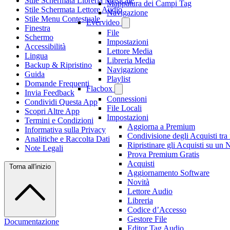
Stile Schermata Libreria Musicale
Mappatura dei Campi Tag
Stile Schermata Lettore Audio
Navigazione
Stile Menu Contestuale
Evervideo
Finestra
File
Schermo
Impostazioni
Accessibilità
Lettore Media
Lingua
Libreria Media
Backup & Ripristino
Navigazione
Guida
Playlist
Domande Frequenti
Flacbox
Invia Feedback
Connessioni
Condividi Questa App
File Locali
Scopri Altre App
Impostazioni
Termini e Condizioni
Aggiorna a Premium
Informativa sulla Privacy
Condivisione degli Acquisti tr
Analitiche e Raccolta Dati
Ripristinare gli Acquisti su un
Note Legali
Prova Premium Gratis
Acquisti
Torna all'inizio
Aggiornamento Software
Novità
Lettore Audio
Libreria
Codice d’Accesso
Gestore File
Documentazione
Editor Tag Audio