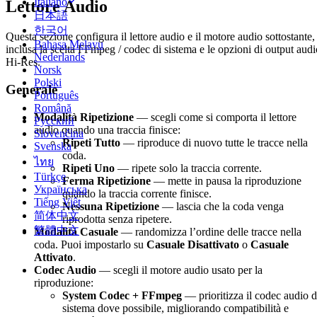
Italiano
Lettore Audio
日本語
한국어
Questa sezione configura il lettore audio e il motore audio sottostante,
Bahasa Melayu
inclusa la scelta FFmpeg / codec di sistema e le opzioni di output audi
Nederlands
Hi-Res.
Norsk
Polski
Generale
Português
Română
Modalità Ripetizione
— scegli come si comporta il lettore
Русский
audio quando una traccia finisce:
Slovenčina
Ripeti Tutto
— riproduce di nuovo tutte le tracce nella
Svenska
coda.
ไทย
Ripeti Uno
— ripete solo la traccia corrente.
Türkçe
Ferma Ripetizione
— mette in pausa la riproduzione
Українська
quando la traccia corrente finisce.
Tiếng Việt
Nessuna Ripetizione
— lascia che la coda venga
简体中文
riprodotta senza ripetere.
繁體中文
Modalità Casuale
— randomizza l’ordine delle tracce nella
coda. Puoi impostarlo su
Casuale Disattivato
o
Casuale
Attivato
.
Codec Audio
— scegli il motore audio usato per la
riproduzione:
System Codec + FFmpeg
— prioritizza il codec audio d
sistema dove possibile, migliorando compatibilità e