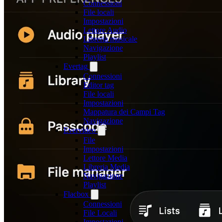
Connessioni
File locali
Impostazioni
Lettore Audio
Libreria musicale
Navigazione
Playlist
Evertag
Connessioni
Editor tag
File locali
Impostazioni
Mappatura dei Campi Tag
Navigazione
Evervideo
File
Impostazioni
Lettore Media
Libreria Media
Navigazione
Playlist
Flacbox
Connessioni
File Locali
Impostazioni