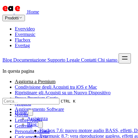
Home
Prodotti
Evervideo
Evermusic
Flacbox
Evertag
Blog
Documentazione
Supporto
Legale
Contatti
Chi siamo
In questa pagina
Aggiorna a Premium
Condivisione degli Acquisti tra iOS e Mac
Ripristinare gli Acquisti su un Nuovo Dispositivo
Prova Premium Gratis
CTRL K
Acquisti
Aggiornamento Software
Home
Novità
Assistenza
Lettore Audio
Blog
Generale
Flacbox 7.6: nuovo motore audio BASS, effetti, DS
Personalizzazione
Evermusic 8.7: vera riproduzione gapless, effetti 
Caricamento File