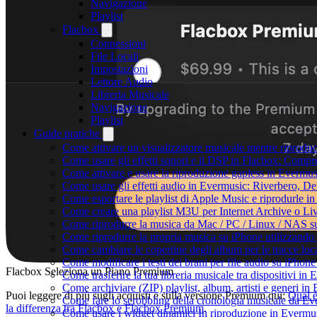
Navigazione
Playlist
Flacbox
Connessioni
File Locali
Impostazioni
Lettore Audio
Libreria Musicale
Navigazione
Playlist
Guide pratiche
Come attivare un visualizzatore musicale mentre riprodu
Come usare gli effetti sonori e il DSP in Flacbox: Comp
Come attivare e usare la riproduzione gapless in Evermus
Come usare gli effetti audio in Evermusic: Riverbero, D
Come esportare le playlist di Apple Music e riprodurle 
Come creare una playlist M3U per Internet Archive o Li
Come riprodurre la musica da Mac / PC / Linux / NAS 
Come riprodurre la propria musica su iPhone utilizzando
Come cambiare le copertine degli album per le tracce loca
Come modificare i testi dei brani per file audio su iPho
Flacbox Seleziona un Piano Premium
Come trasferire la tua libreria musicale tra dispositivi i
Come archiviare (ZIP) playlist, album, artisti e generi in 
Puoi leggere di più sugli acquisti e sulla versione Premium qui:
Qual 
Come fare lo scrobbling della cronologia musicale da Ev
la differenza tra Flacbox e Flacbox Premium
.
Come usare i widget dinamici In riproduzione in Evermu