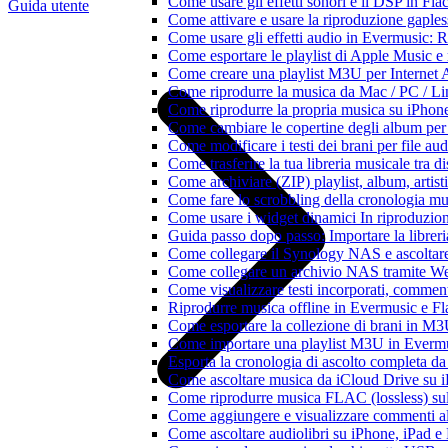
Come usare gli effetti sonori e il DSP in F
Guida utente
Come attivare e usare la riproduzione gaple
Come usare gli effetti audio in Evermusic:
Come esportare le playlist di Apple Music e
Come creare una playlist M3U per Internet 
Come riprodurre la musica da Mac / PC / 
Come riprodurre la propria musica su iPhon
Come cambiare le copertine degli album per l
Come modificare i testi dei brani per file 
Come trasferire la tua libreria musicale tra 
Come archiviare (ZIP) playlist, album, artisti
Come fare lo scrobbling della cronologia m
Come usare i widget dinamici In riproduzio
Guida passo dopo passo: Importare la librer
Come collegare il Synology NAS e ascoltar
Come collegare un archivio NAS tramite W
Come visualizzare testi incorporati, commen
Riprodurre musica offline in Evermusic e Flac
Come esportare la collezione di brani in 
Come importare una playlist M3U in Everm
Esporta la cronologia di ascolto completa d
Come ascoltare musica da iCloud Drive su 
Come riprodurre musica FLAC (lossless) su
Come aggiungere e visualizzare commenti al
Come ascoltare audiolibri su iPhone, iPad 