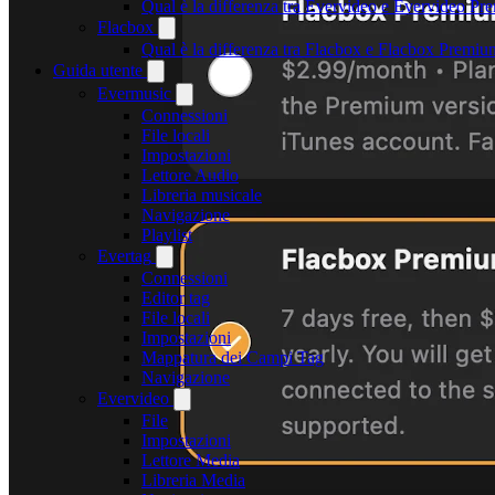
Qual è la differenza tra Evervideo e Evervideo P
Flacbox
Qual è la differenza tra Flacbox e Flacbox Premiu
Guida utente
Evermusic
Connessioni
File locali
Impostazioni
Lettore Audio
Libreria musicale
Navigazione
Playlist
Evertag
Connessioni
Editor tag
File locali
Impostazioni
Mappatura dei Campi Tag
Navigazione
Evervideo
File
Impostazioni
Lettore Media
Libreria Media