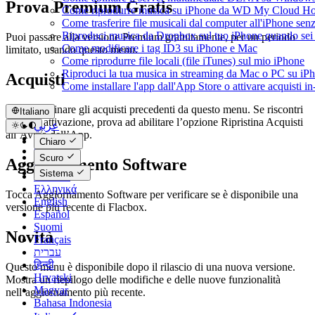
Prova Premium Gratis
Come riprodurre musica su iPhone da WD My Cloud H
Come trasferire file musicali dal computer all'iPhone se
Riproduci musica da Dropbox sul tuo iPhone quando sei 
Puoi passare alla versione Premium gratuitamente, per un periodo
Come modificare i tag ID3 su iPhone e Mac
limitato, usando questo menu.
Come riprodurre file locali (file iTunes) sul mio iPhone
Riproduci la tua musica in streaming da Mac o PC su 
Acquisti
Come installare l'app dall'App Store o attivare acquisti 
Puoi ripristinare gli acquisti precedenti da questo menu. Se riscontri
Italiano
errori di attivazione, prova ad abilitare l’opzione Ripristina Acquisti
عربي
all’Avvio dell’App.
Català
Chiaro
Čeština
Scuro
Aggiornamento Software
Dansk
Sistema
Deutsch
Ελληνικά
Tocca Aggiornamento Software per verificare se è disponibile una
English
versione più recente di Flacbox.
Español
Suomi
Novità
Français
עברית
हिन्दी
Questo menu è disponibile dopo il rilascio di una nuova versione.
Hrvatski
Mostra un riepilogo delle modifiche e delle nuove funzionalità
Magyar
nell’aggiornamento più recente.
Bahasa Indonesia