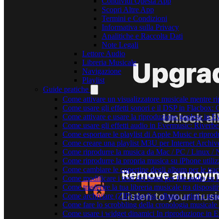
Condividi Questa App
Scopri Altre App
Termini e Condizioni
Informativa sulla Privacy
Analitiche e Raccolta Dati
Note Legali
Lettore Audio
Libreria Musicale
Navigazione
Playlist
Guide pratiche
Come attivare un visualizzatore musicale mentre r
Come usare gli effetti sonori e il DSP in Flacbox
Come attivare e usare la riproduzione gapless in 
Come usare gli effetti audio in Evermusic: Riverb
Come esportare le playlist di Apple Music e ripro
Come creare una playlist M3U per Internet Archiv
Come riprodurre la musica da Mac / PC / Linux 
Come riprodurre la propria musica su iPhone utili
Come cambiare le copertine degli album per le trac
Come modificare i testi dei brani per file audio 
Come trasferire la tua libreria musicale tra dispos
Come archiviare (ZIP) playlist, album, artisti e gene
Come fare lo scrobbling della cronologia musical
Come usare i widget dinamici In riproduzione in 