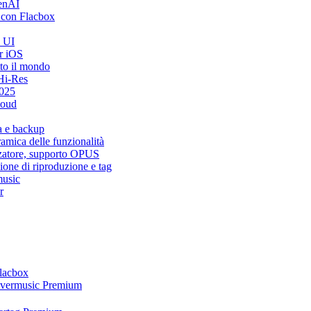
penAI
 con Flacbox
i UI
r iOS
tto il mondo
Hi-Res
2025
loud
a e backup
mica delle funzionalità
zzatore, supporto OPUS
ione di riproduzione e tag
music
r
Flacbox
 Evermusic Premium