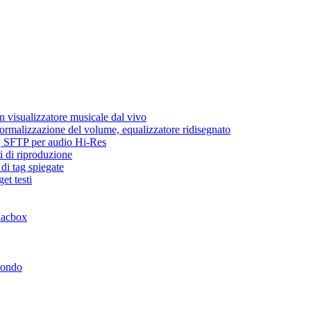
 visualizzatore musicale dal vivo
normalizzazione del volume, equalizzatore ridisegnato
ic, SFTP per audio Hi-Res
i di riproduzione
di tag spiegate
et testi
lacbox
mondo