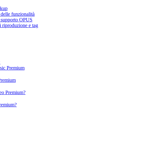
ckup
elle funzionalità
e, supporto OPUS
 riproduzione e tag
x
usic Premium
 Premium
ideo Premium?
 Premium?