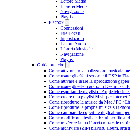
Lettore Media
Libreria Media
Navigazione
Playlist
Flacbox
Connessioni
File Locali
Impostazioni
Lettore Audio
Libreria Musicale
Navigazione
Playlist
Guide pratiche
Come attivare un visualizzatore musicale me
Come usare gli effetti sonori e il DSP in F
Come attivare e usare la riproduzione gaple
Come usare gli effetti audio in Evermusic:
Come esportare le playlist di Apple Music e
Come creare una playlist M3U per Internet 
Come riprodurre la musica da Mac / PC / 
Come riprodurre la propria musica su iPhon
Come cambiare le copertine degli album per l
Come modificare i testi dei brani per file 
Come trasferire la tua libreria musicale tra 
Come archiviare (ZIP) playlist, album, artisti