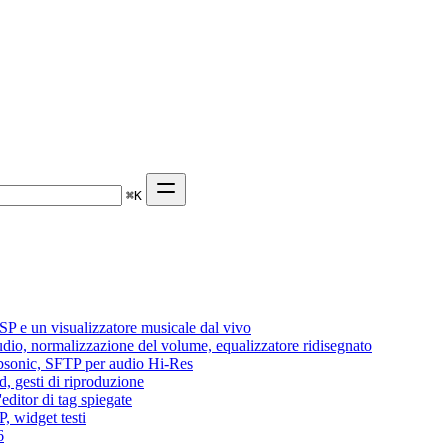
⌘
K
P e un visualizzatore musicale dal vivo
audio, normalizzazione del volume, equalizzatore ridisegnato
Subsonic, SFTP per audio Hi-Res
d, gesti di riproduzione
editor di tag spiegate
, widget testi
6