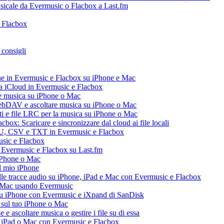
usicale da Evermusic o Flacbox a Last.fm
o Flacbox
 consigli
ne in Evermusic e Flacbox su iPhone e Mac
ia iCloud in Evermusic e Flacbox
e musica su iPhone o Mac
ebDAV e ascoltare musica su iPhone o Mac
ti e file LRC per la musica su iPhone o Mac
box: Scaricare e sincronizzare dal cloud ai file locali
M3U, CSV e TXT in Evermusic e Flacbox
usic e Flacbox
a Evermusic e Flacbox su Last.fm
iPhone o Mac
l mio iPhone
le tracce audio su iPhone, iPad e Mac con Evermusic e Flacbox
e Mac usando Evermusic
su iPhone con Evermusic e iXpand di SanDisk
 sul tuo iPhone o Mac
 ascoltare musica o gestire i file su di essa
, iPad o Mac con Evermusic e Flacbox