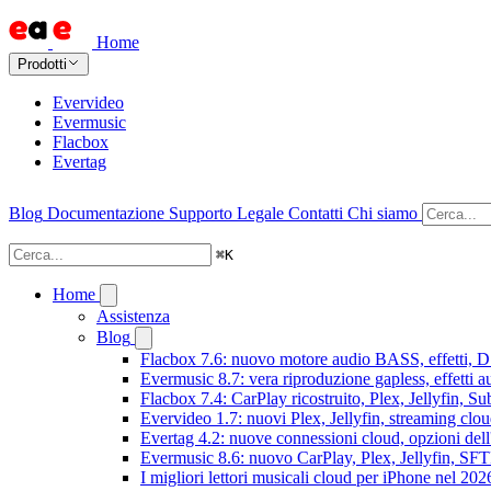
Home
Prodotti
Evervideo
Evermusic
Flacbox
Evertag
Blog
Documentazione
Supporto
Legale
Contatti
Chi siamo
⌘
K
Home
Assistenza
Blog
Flacbox 7.6: nuovo motore audio BASS, effetti, DS
Evermusic 8.7: vera riproduzione gapless, effetti 
Flacbox 7.4: CarPlay ricostruito, Plex, Jellyfin, 
Evervideo 1.7: nuovi Plex, Jellyfin, streaming clou
Evertag 4.2: nuove connessioni cloud, opzioni dell'
Evermusic 8.6: nuovo CarPlay, Plex, Jellyfin, SFTP
I migliori lettori musicali cloud per iPhone nel 202