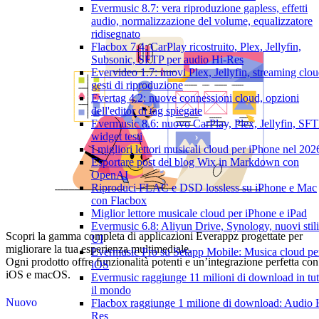
Evermusic 8.7: vera riproduzione gapless, effetti
audio, normalizzazione del volume, equalizzatore
ridisegnato
Flacbox 7.4: CarPlay ricostruito, Plex, Jellyfin,
Subsonic, SFTP per audio Hi-Res
Evervideo 1.7: nuovi Plex, Jellyfin, streaming clou
gesti di riproduzione
Evertag 4.2: nuove connessioni cloud, opzioni
dell'editor di tag spiegate
Evermusic 8.6: nuovo CarPlay, Plex, Jellyfin, SFT
widget testi
I migliori lettori musicali cloud per iPhone nel 202
Esportare post del blog Wix in Markdown con
OpenAI
Riproduci FLAC e DSD lossless su iPhone e Mac
con Flacbox
Miglior lettore musicale cloud per iPhone e iPad
Evermusic 6.8: Aliyun Drive, Synology, nuovi stili
Scopri la gamma completa di applicazioni Everappz progettate per
UI
migliorare la tua esperienza multimediale.
Evermusic Pro su Setapp Mobile: Musica cloud pe
Ogni prodotto offre funzionalità potenti e un’integrazione perfetta con
iOS
iOS e macOS.
Evermusic raggiunge 11 milioni di download in tut
il mondo
Nuovo
Flacbox raggiunge 1 milione di download: Audio 
Res