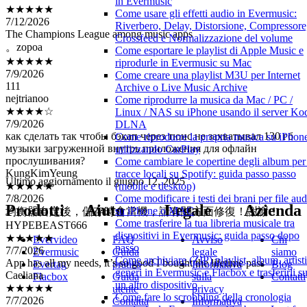
in Evermusic
7/12/2026
Come usare gli effetti audio in Evermusic:
The Champions League among music apps
Riverbero, Delay, Distorsione, Compressore
。zopoa
Crossfeed e Normalizzazione del volume
Come esportare le playlist di Apple Music e
★★★★★
riprodurle in Evermusic su Mac
7/9/2026
Come creare una playlist M3U per Internet
111
Archive o Live Music Archive
nejtrianoo
Come riprodurre la musica da Mac / PC /
★★★★☆
Linux / NAS su iPhone usando il server Ko
7/9/2026
DLNA
как сделать так чтобы бэкап через тюнс не захватывал 130 гб
Come riprodurre la propria musica su iPhon
музыки загруженной внутрь приложения для офлайн
utilizzando CarPlay
прослушивания?
Come cambiare le copertine degli album per 
KungKimYeung
tracce locali su Spotify: guida passo passo
★★★★★
Ultimo aggiornamento il
giugno 12, 2025
(mobile e desktop)
7/8/2026
Come modificare i testi dei brani per file aud
均衡器自定後，儲存時會當機，請有關方面修復！謝謝！
Prodotti
Aiuto
Legale
Azienda
su iPhone o MAC
HYPEBEAST666
Come trasferire la tua libreria musicale tra
★★★★★
dispositivi in Evermusic: guida passo dopo
Evervideo
FAQ
Avviso
Chi
7/7/2026
passo
Evermusic
Guida
legale
siamo
App has all my needs, it’s so good I bought the lifetime pass
Come archiviare (ZIP) playlist, album, artisti
Evertag
pratica
Informativa
Blog
Caeliana
generi in Evermusic e Flacbox e trasferirli s
Flacbox
Guida
sulla
Contatti
★★★★★
un altro dispositivo
utente
privacy
7/7/2026
Come fare lo scrobbling della cronologia
Contatta
Informativa
非常實用！但希望可以針對動態歌詞逐句重複，以及前5秒後5