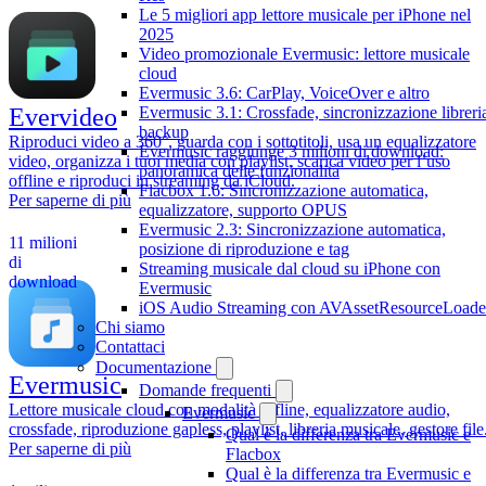
Le 5 migliori app lettore musicale per iPhone nel
2025
Video promozionale Evermusic: lettore musicale
cloud
Evermusic 3.6: CarPlay, VoiceOver e altro
Evermusic 3.1: Crossfade, sincronizzazione libreri
Evervideo
backup
Riproduci video a 360°, guarda con i sottotitoli, usa un equalizzatore
Evermusic raggiunge 3 milioni di download:
video, organizza i tuoi media con playlist, scarica video per l’uso
panoramica delle funzionalità
offline e riproduci in streaming da iCloud.
Flacbox 1.6: Sincronizzazione automatica,
Per saperne di più
equalizzatore, supporto OPUS
Evermusic 2.3: Sincronizzazione automatica,
11 milioni
posizione di riproduzione e tag
di
Streaming musicale dal cloud su iPhone con
download
Evermusic
iOS Audio Streaming con AVAssetResourceLoade
Chi siamo
Contattaci
Documentazione
Evermusic
Domande frequenti
Lettore musicale cloud con modalità offline, equalizzatore audio,
Evermusic
crossfade, riproduzione gapless, playlist, libreria musicale, gestore file
Qual è la differenza tra Evermusic e
Per saperne di più
Flacbox
Qual è la differenza tra Evermusic e