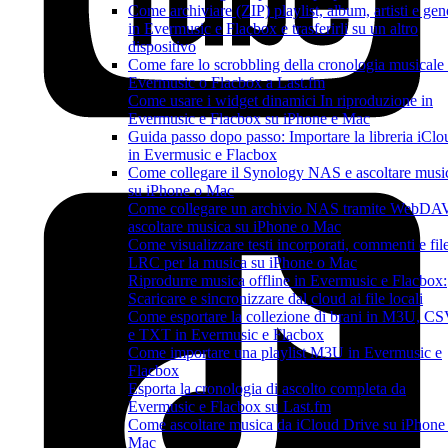
Come archiviare (ZIP) playlist, album, artisti e gen
in Evermusic e Flacbox e trasferirli su un altro
dispositivo
Come fare lo scrobbling della cronologia musicale
Evermusic o Flacbox a Last.fm
Come usare i widget dinamici In riproduzione in
Evermusic e Flacbox su iPhone e Mac
Guida passo dopo passo: Importare la libreria iClo
in Evermusic e Flacbox
Come collegare il Synology NAS e ascoltare musi
su iPhone o Mac
Come collegare un archivio NAS tramite WebDA
ascoltare musica su iPhone o Mac
Come visualizzare testi incorporati, commenti e fil
LRC per la musica su iPhone o Mac
Riprodurre musica offline in Evermusic e Flacbox:
Scaricare e sincronizzare dal cloud ai file locali
Come esportare la collezione di brani in M3U, C
e TXT in Evermusic e Flacbox
Come importare una playlist M3U in Evermusic e
Flacbox
Esporta la cronologia di ascolto completa da
Evermusic e Flacbox su Last.fm
Come ascoltare musica da iCloud Drive su iPhone
Mac