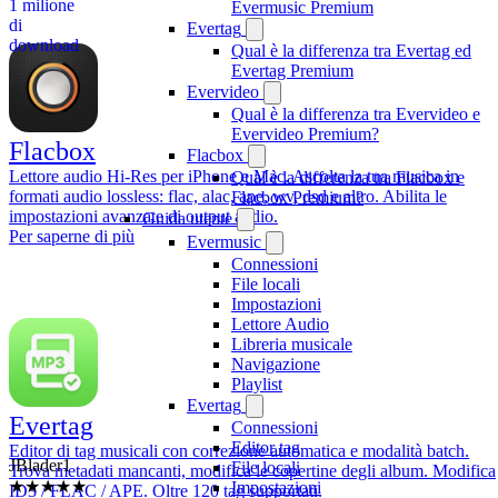
1 milione
Evermusic Premium
di
Evertag
download
Qual è la differenza tra Evertag ed
Evertag Premium
Evervideo
Qual è la differenza tra Evervideo e
Evervideo Premium?
Flacbox
Flacbox
Lettore audio Hi-Res per iPhone e Mac. Ascolta la tua musica in
Qual è la differenza tra Flacbox e
formati audio lossless: flac, alac, ape, wv, dsd e altro. Abilita le
Flacbox Premium?
impostazioni avanzate di output audio.
Guida utente
Per saperne di più
Evermusic
Connessioni
File locali
Impostazioni
Lettore Audio
Libreria musicale
Navigazione
Playlist
Evertag
Evertag
Connessioni
Editor tag
JBlader1
Editor di tag musicali con correzione automatica e modalità batch.
File locali
★★★★★
Trova metadati mancanti, modifica le copertine degli album. Modifica
Impostazioni
7/20/2026
ID3 / FLAC / APE. Oltre 120 tag supportati.