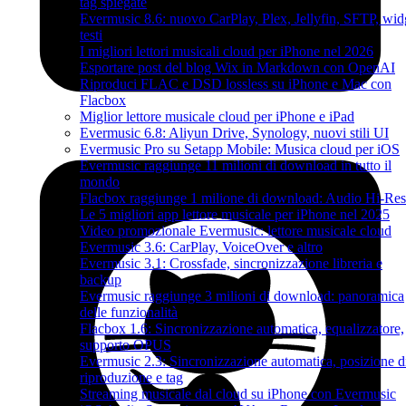
tag spiegate
Evermusic 8.6: nuovo CarPlay, Plex, Jellyfin, SFTP, wid
testi
I migliori lettori musicali cloud per iPhone nel 2026
Esportare post del blog Wix in Markdown con OpenAI
Riproduci FLAC e DSD lossless su iPhone e Mac con
Flacbox
Miglior lettore musicale cloud per iPhone e iPad
Evermusic 6.8: Aliyun Drive, Synology, nuovi stili UI
Evermusic Pro su Setapp Mobile: Musica cloud per iOS
Evermusic raggiunge 11 milioni di download in tutto il
mondo
Flacbox raggiunge 1 milione di download: Audio Hi-Res
Le 5 migliori app lettore musicale per iPhone nel 2025
Video promozionale Evermusic: lettore musicale cloud
Evermusic 3.6: CarPlay, VoiceOver e altro
Evermusic 3.1: Crossfade, sincronizzazione libreria e
backup
Evermusic raggiunge 3 milioni di download: panoramica
delle funzionalità
Flacbox 1.6: Sincronizzazione automatica, equalizzatore,
supporto OPUS
Evermusic 2.3: Sincronizzazione automatica, posizione d
riproduzione e tag
Streaming musicale dal cloud su iPhone con Evermusic