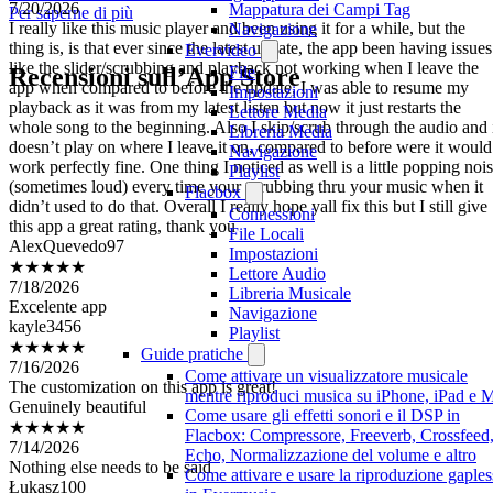
Mappatura dei Campi Tag
I really like this music player and been using it for a while, but the
Per saperne di più
Navigazione
thing is, is that ever since the latest update, the app been having issues
Evervideo
like the slider/scrubbing and playback not working when I leave the
File
app when compared to before the update, I was able to resume my
Recensioni sull’App Store
Impostazioni
playback as it was from my latest listen but now it just restarts the
Lettore Media
whole song to the beginning. Also I skip/scrub through the audio and 
Libreria Media
doesn’t play on where I leave it on, compared to before were it would
Navigazione
work perfectly fine. One thing I noticed as well is a little popping noi
Playlist
(sometimes loud) every time your scrubbing thru your music when it
didn’t used to do that. Overall I really hope yall fix this but I still give
Flacbox
this app a great rating, thank you
Connessioni
AlexQuevedo97
File Locali
★★★★★
Impostazioni
7/18/2026
Lettore Audio
Excelente app
Libreria Musicale
kayle3456
Navigazione
★★★★★
Playlist
7/16/2026
Guide pratiche
The customization on this app is great!
Come attivare un visualizzatore musicale
Genuinely beautiful
mentre riproduci musica su iPhone, iPad e 
★★★★★
Come usare gli effetti sonori e il DSP in
7/14/2026
Flacbox: Compressore, Freeverb, Crossfeed
Nothing else needs to be said
Echo, Normalizzazione del volume e altro
Łukasz100
Come attivare e usare la riproduzione gaples
★★★★★