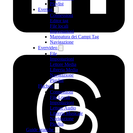
Playlist
Evertag
Connessioni
Editor tag
File locali
Impostazioni
Mappatura dei Campi Tag
Navigazione
Evervideo
File
Impostazioni
Lettore Media
Libreria Media
Navigazione
Playlist
Flacbox
Connessioni
File Locali
Impostazioni
Lettore Audio
Libreria Musicale
Navigazione
Playlist
Guide pratiche