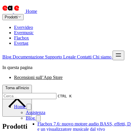
Home
Prodotti
Evervideo
Evermusic
Flacbox
Evertag
Blog
Documentazione
Supporto
Legale
Contatti
Chi siamo
In questa pagina
Recensioni sull’App Store
Torna all'inizio
CTRL K
Home
Assistenza
Blog
Flacbox 7.6: nuovo motore audio BASS, effetti, 
Prodotti
e un visualizzatore musicale dal vivo