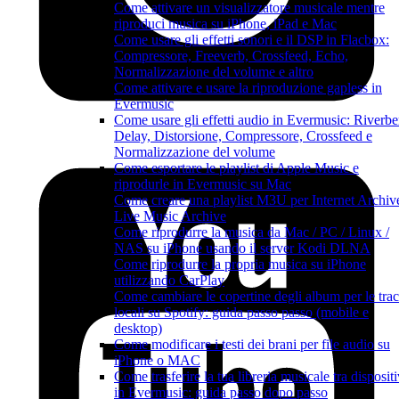
Come attivare un visualizzatore musicale mentre
riproduci musica su iPhone, iPad e Mac
Come usare gli effetti sonori e il DSP in Flacbox:
Compressore, Freeverb, Crossfeed, Echo,
Normalizzazione del volume e altro
Come attivare e usare la riproduzione gapless in
Evermusic
Come usare gli effetti audio in Evermusic: Riverbe
Delay, Distorsione, Compressore, Crossfeed e
Normalizzazione del volume
Come esportare le playlist di Apple Music e
riprodurle in Evermusic su Mac
Come creare una playlist M3U per Internet Archiv
Live Music Archive
Come riprodurre la musica da Mac / PC / Linux /
NAS su iPhone usando il server Kodi DLNA
Come riprodurre la propria musica su iPhone
utilizzando CarPlay
Come cambiare le copertine degli album per le tra
locali su Spotify: guida passo passo (mobile e
desktop)
Come modificare i testi dei brani per file audio su
iPhone o MAC
Come trasferire la tua libreria musicale tra dispositi
in Evermusic: guida passo dopo passo