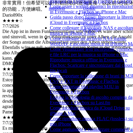
musicale da Evermusic o Flacbox a Last.fm
il
sui
的功能，方便練唱。
Come usare i widget dinamici In riproduzio
supporto
cookie
Dario890x
in Evermusic e Flacbox su iPhone e Mac
Termini e
★★★★☆
Guida passo dopo passo: Importare la libreri
condizioni
7/7/2026
iCloud in Evermusic e Flacbox
Contratto
Die App ist in ihrem Funktionsumfang sehr solide, es wäre aber schö
Come collegare il Synology NAS e ascoltar
di licenza
und sinnvoll, wenn in der Bibliotheksansicht unter Alben, die Anzahl
musica su iPhone o Mac
der Songs anstatt die Albumlaufzeit unter den Alben stehen würde.
Come collegare un archivio NAS tramite
Ebenfalls wäre es toll, wenn man die ganzen Reiter in der Bibliothek,
WebDAV e ascoltare musica su iPhone o M
also Alben, Künstler, Songs usw. selber anpassen und ausblenden
Come visualizzare testi incorporati, commen
kann, dann gäbe es 5 Sterne.
e file LRC per la musica su iPhone o Mac
DMOL9023
Riprodurre musica offline in Evermusic e
★★★★☆
Flacbox: Scaricare e sincronizzare dal cloud 
7/7/2026
file locali
Estoy pagando la versión premiun excelente las actualizaciónes la
Come esportare la collezione di brani in M3
conexión con Google Drive y One Drive va excelente lo único es que
CSV e TXT in Evermusic e Flacbox
la app cuando dejó en reproducción se cierra no se porque ya he
Come importare una playlist M3U in
revisado en configuraciónes y todo en orden el problema lo tengo
Evermusic e Flacbox
desde hace 4 días si me pueden orientar para solucionar se los
Esporta la cronologia di ascolto completa da
agradezco la app esta actualizada a la última versión.
Evermusic e Flacbox su Last.fm
Pamela Velazco
Come ascoltare musica da iCloud Drive su
iPhone o Mac
★★★★★
Come riprodurre musica FLAC (lossless) su
7/7/2026
mio iPhone
Es muy buena se adapta a mí gratis puedo cambiar la posición de las
Come aggiungere e visualizzare commenti al
canciones es lo máximo no la dañen