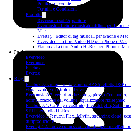
Politica sui cookie
Termini e Condizioni
Prodotti
Recensioni sull’App Store
Evermusic - Lettore musicale offline per iPhone e
Mac
Evertag - Editor di tag musicali per iPhone e Mac
Evervideo - Lettore Video HD per iPhone e Mac
Flacbox - Lettore Audio Hi-Res per iPhone e Mac
Prodotti
Evervideo
Evermusic
Flacbox
Evertag
Blog
Flacbox 7.6: nuovo motore audio BASS, effetti, DSP e 
visualizzatore musicale dal vivo
Evermusic 8.7: vera riproduzione gapless, effetti audio,
normalizzazione del volume, equalizzatore ridisegnato
Flacbox 7.4: CarPlay ricostruito, Plex, Jellyfin, Subsonic
SFTP per audio Hi-Res
Evervideo 1.7: nuovi Plex, Jellyfin, streaming cloud, gest
di riproduzione
Evertag 4.2: nuove connessioni cloud, opzioni dell'editor