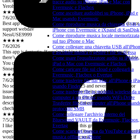
tracce audio su iPhone, iPad e Mac con
Yerohen
Evermusic e Flacbox
★★★★★
Come ascoltare audiolibri su iPhone, iPad e
7/6/2026
Mac usando Evermusic
Best app for music…but please add Drime cloud because they do not
Come riprodurre musica da chiavetta USB s
support webdav
iPhone con Evermusic e iXpand di SanDisk
NessUSE9999
Come riprodurre musica locale memorizzata
★★★★★
sul tuo iPhone o Mac
7/6/2026
Come collegare una chiavetta USB all'iPho
This app is fantastic. If you’re looking to stream your own music
e ascoltare musica o gestire i file su di essa
there’s no better app. Easy to use, feature packed and very affordable.
Come usare l'equalizzatore audio su iPhone,
You can’t go wrong.
iPad o Mac con Evermusic e Flacbox
Snoayze
Come caricare file sul cloud e collegarli a
★★★★★
Evermusic, Flacbox o Evertag
7/6/2026
Come trasferire file dal Mac all'iPhone o iPa
No seriously I’ve been using it since 2025 and never had any major
usando Finder
issues. It has so many features (with more being added!). Makes
Come trasferire file in modalità wireless da 
listening to music on the go as simple as can be. Words can’t even
computer a un iPhone usando WiFi-Drive
describe how much I love this app. Best music app out there!
Trasferire file dal computer all'iPhone usando
cheche0622
protocollo SMB
★★★★★
Come collegare l'archivio interno del
7/5/2026
Bluesound VAULT da Evermusic, Flacbox,
I like the aoo alot I never seen and app this great with the offline
Evertag
especially for me with the crossfade Im Obsessed with it One feature 
Come scaricare musica da YouTube e ascolt
would like to see added is beat-synced cross, It would be amazing if
musica offline su iPhone
the app could could automatically match the BPM of two songs durin