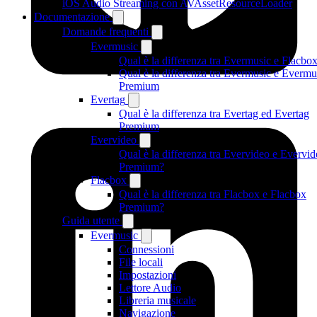
iOS Audio Streaming con AVAssetResourceLoader
Documentazione
Domande frequenti
Evermusic
Qual è la differenza tra Evermusic e Flacbo
Qual è la differenza tra Evermusic e Evermu
Premium
Evertag
Qual è la differenza tra Evertag ed Evertag
Premium
Evervideo
Qual è la differenza tra Evervideo e Evervi
Premium?
Flacbox
Qual è la differenza tra Flacbox e Flacbox
Premium?
Guida utente
Evermusic
Connessioni
File locali
Impostazioni
Lettore Audio
Libreria musicale
Navigazione