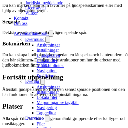
Juridiskt meddelande
Du kan markera låtar som favoriter på ljudspelarskärmen eller med
Licensavtal
hjälp av alternativmenyn.
Villkor
Kontakt
Senaste
Om oss
Det här avsnittet visar alla nyligen spelade spår.
Användarhandbok
Evermusic
Bokmärken
Anslutningar
Inställningar
Du kan skapa ljudbokmärken medan en låt spelas och hantera dem på
Ljudspelaren
den här skärmen. Detaljerade instruktioner om hur du arbetar med
Lokala filer
ljudbokmärken finns
här
.
Musikbibliotek
Navigation
Fortsätt uppspelning
Spellistor
Evertag
Anslutningar
Återställ ljudspelarens kö från den senast sparade positionen om den
Inställningar
här funktionen är aktiverad i appinställningarna.
Lokala filer
Mappningar av taggfält
Platser
Navigering
Taggeditor
Evervideo
Alla spår i ditt bibliotek är genomtänkt grupperade efter källtyper och
musiktagger.
Filer