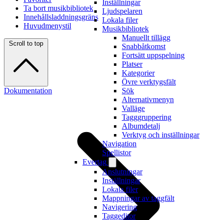
Inställningar
Ta bort musikbibliotek
Ljudspelaren
Innehållsladdningsgräns
Lokala filer
Huvudmenystil
Musikbibliotek
Manuellt tillägg
Scroll to top
Snabbåtkomst
Fortsätt uppspelning
Platser
Kategorier
Övre verktygsfält
Dokumentation
Sök
Alternativmenyn
Valläge
Tagggruppering
Albumdetalj
Verktyg och inställningar
Navigation
Spellistor
Evertag
Anslutningar
Inställningar
Lokala filer
Mappningar av taggfält
Navigering
Taggeditor