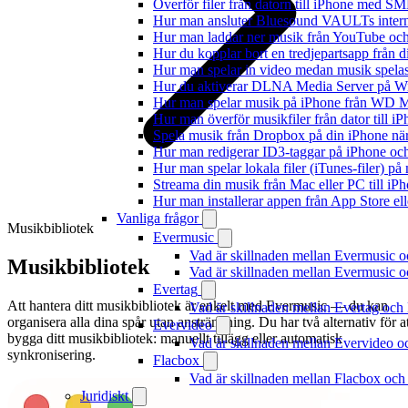
Överför filer från datorn till iPhone med SM
Hur man ansluter Bluesound VAULTs interna
Hur man laddar ner musik från YouTube och 
Hur du kopplar bort en tredjepartsapp från 
Hur man spelar in video medan musik spela
Hur du aktiverar DLNA Media Server på Wi
Hur man spelar musik på iPhone från WD
Hur man överför musikfiler från dator till 
Spela musik från Dropbox på din iPhone när 
Hur man redigerar ID3-taggar på iPhone o
Hur man spelar lokala filer (iTunes-filer) p
Streama din musik från Mac eller PC till 
Hur man installerar appen från App Store el
Vanliga frågor
Musikbibliotek
Evermusic
Vad är skillnaden mellan Evermusic 
Musikbibliotek
Vad är skillnaden mellan Evermusic
Evertag
Att hantera ditt musikbibliotek är enkelt med Evermusic — du kan
Vad är skillnaden mellan Evertag oc
organisera alla dina spår utan ansträngning. Du har två alternativ för at
Evervideo
bygga ditt musikbibliotek: manuellt tillägg eller automatisk
Vad är skillnaden mellan Evervideo 
synkronisering.
Flacbox
Vad är skillnaden mellan Flacbox oc
Juridiskt