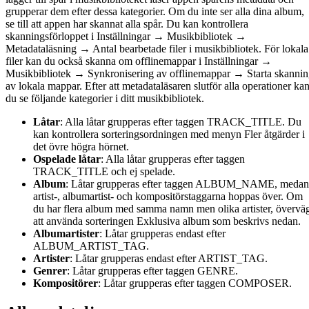
grupperar dem efter dessa kategorier. Om du inte ser alla dina album,
se till att appen har skannat alla spår. Du kan kontrollera
skanningsförloppet i Inställningar → Musikbibliotek →
Metadataläsning → Antal bearbetade filer i musikbibliotek. För lokala
filer kan du också skanna om offlinemappar i Inställningar →
Musikbibliotek → Synkronisering av offlinemappar → Starta skanni
av lokala mappar. Efter att metadataläsaren slutför alla operationer ka
du se följande kategorier i ditt musikbibliotek.
Låtar
: Alla låtar grupperas efter taggen TRACK_TITLE. Du
kan kontrollera sorteringsordningen med menyn Fler åtgärder i
det övre högra hörnet.
Ospelade låtar
: Alla låtar grupperas efter taggen
TRACK_TITLE och ej spelade.
Album
: Låtar grupperas efter taggen ALBUM_NAME, medan
artist-, albumartist- och kompositörstaggarna hoppas över. Om
du har flera album med samma namn men olika artister, övervä
att använda sorteringen Exklusiva album som beskrivs nedan.
Albumartister
: Låtar grupperas endast efter
ALBUM_ARTIST_TAG.
Artister
: Låtar grupperas endast efter ARTIST_TAG.
Genrer
: Låtar grupperas efter taggen GENRE.
Kompositörer
: Låtar grupperas efter taggen COMPOSER.