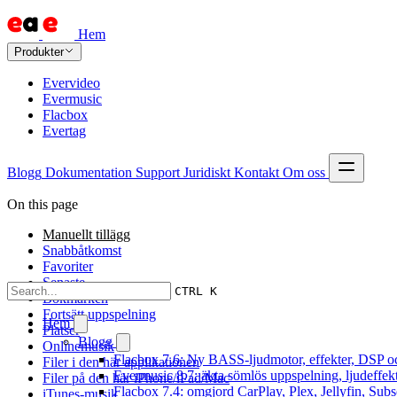
Hem
Produkter
Evervideo
Evermusic
Flacbox
Evertag
Blogg
Dokumentation
Support
Juridiskt
Kontakt
Om oss
On this page
Manuellt tillägg
Snabbåtkomst
Favoriter
Senaste
CTRL K
Bokmärken
Fortsätt uppspelning
Hem
Platser
Blogg
Onlinemusik
Flacbox 7.6: Ny BASS-ljudmotor, effekter, DSP oc
Filer i den här applikationen
Evermusic 8.7: äkta sömlös uppspelning, ljudeffek
Filer på den här iPhone/iPad/Mac
Flacbox 7.4: omgjord CarPlay, Plex, Jellyfin, Subs
iTunes-musik