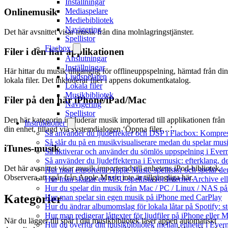
Inställningar
Mediaspelare
Onlinemusik
Mediebibliotek
Navigering
Det här avsnittet visar musik från dina molnlagringstjänster.
Spellistor
Flacbox
Filer i den här applikationen
Anslutningar
Inställningar
Här hittar du musik tillgänglig för offlineuppspelning, hämtad från di
Ljudspelaren
lokala filer. Det inkluderar filer i appens dokumentkatalog.
Lokala filer
Musikbibliotek
Filer på den här iPhone/iPad/Mac
Navigering
Spellistor
Den här kategorin inkluderar musik importerad till applikationen från
Instruktioner
din enhet, tillagd via systemdialogen ‘Öppna filer…’.
Så använder du ljudeffekter och DSP i Flacbox: Kompre
Så slår du på en musikvisualiserare medan du spelar mu
iTunes-musik
Så aktiverar och använder du sömlös uppspelning i Ever
Så använder du ljudeffekterna i Evermusic: efterklang, d
Det här avsnittet visar musik importerad till enhetens iPod-bibliotek.
Hur man exporterar Apple Music-spellistor och spelar d
Observera att spår från Apple Music inte är tillgängliga här.
Hur man skapar en M3U-spellista för Internet Archive el
Hur du spelar din musik från Mac / PC / Linux / NAS 
Kategorier
Hur man spelar sin egen musik på iPhone med CarPlay
Hur du ändrar albumomslag för lokala låtar på Spotify: st
Hur man redigerar låttexter för ljudfiler på iPhone eller
När du lägger till spår i ditt musikbibliotek läser appen automatiskt
Hur du överför ditt musikbibliotek mellan enheter i Everm