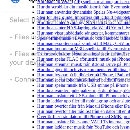
Hur man arkiverar (ZIP) spellistor, album, artister
Hur du scrobblar din musikhistorik från Evermusic 
Hur man använder dynamiska Spelas Nu-widgetar 
Steg-för-steg-guide: Importera ditt iCloud-bibliote
Hur du ansluter Synology NAS och lyssnar på mus
Hur du ansluter NAS-lagring via WebDAV och lyss
Hur man visar inbäddade sångtexter, kommentarer 
Spela offlinemusik i Evermusic och Flacbox: ladda n
Hur man exporterar spårsamling till M3U, CSV o
Hur man importerar M3U-spellista till Evermusic 
Exportera din kompletta lyssningshistorik från Eve
Hur man spelar FLAC (förlustfri) musik på iPhone
Hur man streamar musik från iCloud Drive på iPh
Hur du lägger till och visar kommentarer till din
Hur man lyssnar på ljudböcker på iPhone, iPad 
Hur man spelar lokal musik lagrad pa din iPhone e
Hur man spelar musik från USB-minne på iPhone
Hur du använder ljudequalizern på din iPhone, i
Hur man ansluter ett USB-minne till iPhone och lyss
Hur du laddar upp filer till molnlagring och anslute
Hur man överför filer från Mac till iPhone eller i
Hur man överför filer trådlöst från en dator till e
Överför filer från datorn till iPhone med SMB-prot
Hur man ansluter Bluesound VAULTs interna lagri
Hur man laddar ner musik från YouTube och lyssna