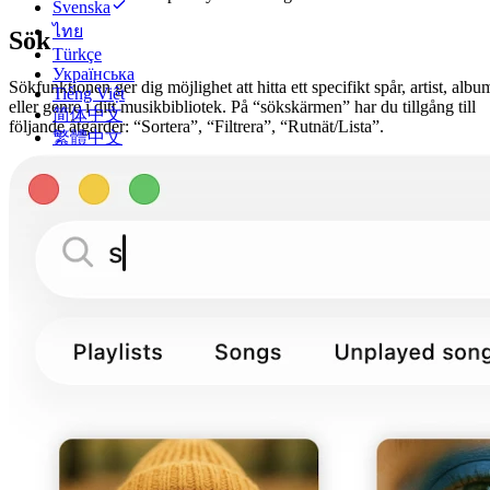
Svenska
ไทย
Sök
Türkçe
Українська
Sökfunktionen ger dig möjlighet att hitta ett specifikt spår, artist, albu
Tiếng Việt
eller genre i ditt musikbibliotek. På “sökskärmen” har du tillgång till
简体中文
följande åtgärder: “Sortera”, “Filtrera”, “Rutnät/Lista”.
繁體中文