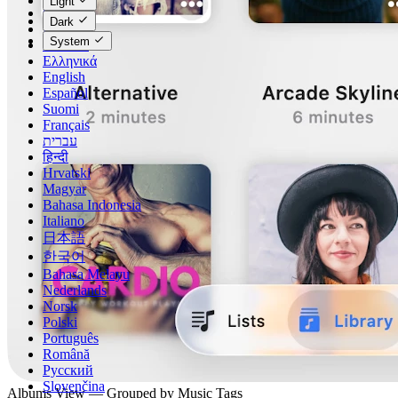
Light
Čeština
Dark
Dansk
System
Deutsch
Ελληνικά
English
Español
Suomi
Français
עברית
हिन्दी
Hrvatski
Magyar
Bahasa Indonesia
Italiano
日本語
한국어
Bahasa Melayu
Nederlands
Norsk
Polski
Português
Română
Русский
Slovenčina
Albums View — Grouped by Music Tags