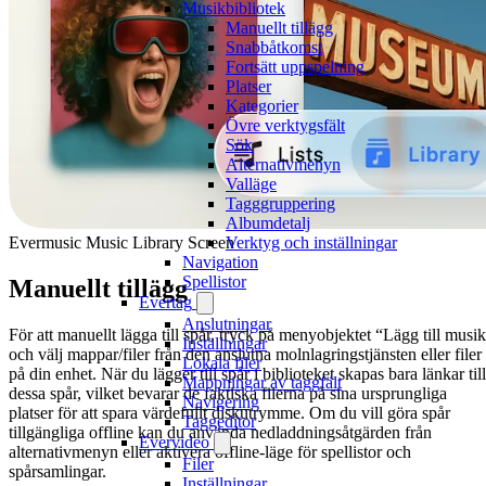
Musikbibliotek
Manuellt tillägg
Snabbåtkomst
Fortsätt uppspelning
Platser
Kategorier
Övre verktygsfält
Sök
Alternativmenyn
Valläge
Tagggruppering
Albumdetalj
Evermusic Music Library Screen
Verktyg och inställningar
Navigation
Spellistor
Manuellt tillägg
Evertag
Anslutningar
För att manuellt lägga till spår, tryck på menyobjektet “Lägg till musi
Inställningar
och välj mappar/filer från den anslutna molnlagringstjänsten eller filer
Lokala filer
på din enhet. När du lägger till spår i biblioteket skapas bara länkar till
Mappningar av taggfält
dessa spår, vilket bevarar de faktiska filerna på sina ursprungliga
Navigering
platser för att spara värdefullt diskutrymme. Om du vill göra spår
Taggeditor
tillgängliga offline kan du använda nedladdningsåtgärden från
Evervideo
alternativmenyn eller aktivera offline-läge för spellistor och
Filer
spårsamlingar.
Inställningar