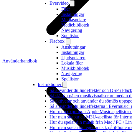
Evervideo
Filer
Inställningar
Mediaspelare
Mediebibliotek
Navigering
Spellistor
Flacbox
Anslutningar
Inställningar
Ljudspelaren
Användarhandbok
Lokala filer
Musikbibliotek
Navigering
Spellistor
Instruktioner
Så använder du ljudeffekter och DSP i Fla
Så slår du på en musikvisualiserare medan 
Så aktiverar och använder du sömlös uppspe
Så använder du ljudeffekterna i Evermusic: 
Hur man exporterar Apple Music-spellistor 
Hur man skapar en M3U-spellista för Intern
Hur du spelar din musik från Mac / PC / 
Hur man spelar sin egen musik på iPhone m