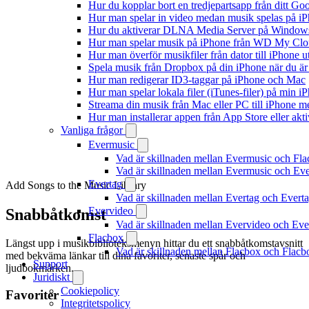
Hur du kopplar bort en tredjepartsapp från ditt Go
Hur man spelar in video medan musik spelas på i
Hur du aktiverar DLNA Media Server på Windows 
Hur man spelar musik på iPhone från WD My Cl
Hur man överför musikfiler från dator till iPhone
Spela musik från Dropbox på din iPhone när du är 
Hur man redigerar ID3-taggar på iPhone och Mac
Hur man spelar lokala filer (iTunes-filer) på min i
Streama din musik från Mac eller PC till iPhone
Hur man installerar appen från App Store eller ak
Vanliga frågor
Evermusic
Vad är skillnaden mellan Evermusic och Fl
Vad är skillnaden mellan Evermusic och E
Evertag
Add Songs to the Music Library
Vad är skillnaden mellan Evertag och Ever
Evervideo
Snabbåtkomst
Vad är skillnaden mellan Evervideo och Ev
Flacbox
Längst upp i musikbiblioteksmenyn hittar du ett snabbåtkomstavsnitt
Vad är skillnaden mellan Flacbox och Flac
med bekväma länkar till dina favoriter, senaste spår och
Support
ljudbokmärken.
Juridiskt
Cookiepolicy
Favoriter
Integritetspolicy