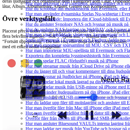
deras ljudtaggar och organiserar dem i kategorier som Låtar, Ospelade
Hur man arkiverar (ZIP) spellistor, album, artister och g
låtar, Album, Albumartister, Artister, Genrer och Kompositörer.
Hur du scrobblar din musikhistorik från Evermusic eller F
Hur man använder dynamiska Spelas Nu-widgetar i Ever
Övre verktygsfält
Steg-för-steg-guide: Importera ditt iCloud-bibliotek till
Hur du ansluter Synology NAS och lyssnar på musik på 
Hur du ansluter NAS-lagring via WebDAV och lyssnar p
Placerat precis under navigeringsfältet erbjuder det övre verktygsfältet
Hur man visar inbäddade sångtexter, kommentarer och LR
flera bekväma åtgärder: “Sök”, “Spela alla”, “Blanda alla” och
Spela offlinemusik i Evermusic och Flacbox: ladda ner och
“Fortsätt uppspelning”. Du kan visa eller dölja det här verktygsfältet
Hur man exporterar spårsamling till M3U, CSV och TXT
med ett enkelt nedåt-svepgestur.
Hur man importerar M3U-spellista till Evermusic och Fl
Exportera din kompletta lyssningshistorik från Evermusic
Hur man spelar FLAC (förlustfri) musik på iPhone
Hur man streamar musik från iCloud Drive på iPhone el
Hur du lägger till och visar kommentarer till dina ljud
Hur man lyssnar på ljudböcker på iPhone, iPad och Ma
Hur man spelar lokal musik lagrad pa din iPhone eller M
Hur man spelar musik från USB-minne på iPhone med E
Hur du använder ljudequalizern på din iPhone, iPad el
Hur man ansluter ett USB-minne till iPhone och lyssnar på
Hur du laddar upp filer till molnlagring och ansluter till
Hur man överför filer från Mac till iPhone eller iPad med
Hur man överför filer trådlöst från en dator till en iPho
Överför filer från datorn till iPhone med SMB-protokolle
Hur man ansluter Bluesound VAULTs interna lagring frå
Hur man laddar ner musik från YouTube och lyssnar på o