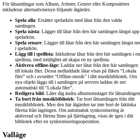
För låtsamlingar som Album, Artister, Genrer eller Kompositörer
inkluderar alternativmenyn följande åtgärder.
Spela alla
: Ersätter spelarkön med låtar från den valda
samlingen.
Spela nästa
: Lägger till låtar från den här samlingen längst upp
spelarkön.
Spela senare
: Lägger till låtar från den här samlingen längst ne
i spelarkön.
Lägg till i spellista
: Inkluderar låtar från den här samlingen i en
spellista, med möjlighet att skapa en ny spellista.
Aktivera offline-läge
: Laddar ner låtar från den här samlingen
till lokala filer. Dessa nedladdade låtar visas på fliken “Lokala
filer” och i avsnittet “Offline-musik” i ditt musikbibliotek. Om
nya objekt läggs till i samlingen på servern laddas de ner
automatiskt till “Lokala filer”.
Redigera bild
: Låter dig ändra albumomslaget för låtsamlingen
Ta bort från musikbibliotek
: Tar bort låtsamlingen från ditt
musikbibliotek. Men den här åtgärden tar inte bort de faktiska
filerna från lagringen. Om automatisk synkronisering är
aktiverad och filerna finns på fjärrlagring, visas de igen i ditt
bibliotek efter en synkroniseringsoperation.
Valläge