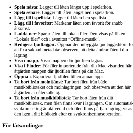
Spela nästa
: Lägger till låten längst upp i spelarkön.
Spela senare
: Lägger till låten längst ned i spelarkön.
Lägg till i spellista
: Lägger till låten i en spellista.
Lägg till i favoriter
: Markerar låten som favorit för snabb
åtkomst.
Ladda ner
: Sparar låten till lokala filer. Den visas på fliken
“Lokala filer” och i avsnittet “Offline-musik”.
Redigera ljudtaggar
: Öppnar den inbyggda ljudtaggeditorn fö
att fixa saknad metadata; observera att detta ändrar låten i din
lagring.
Visa i mapp
: Visar mappen där ljudfilen lagras.
Visa i Finder
: För filer importerade från din Mac visar den här
åtgärden mappen där ljudfilen finns på din Mac.
Öppna i
: Exporterar ljudfilen till en annan app.
Ta bort från molntjänst
: Tar bort filen från både
musikbiblioteket och molnlagringen, och observera att den här
åtgärden är oåterkallelig.
Ta bort från musikbibliotek
: Tar bort låten från ditt
musikbibliotek, men filen finns kvar i lagringen. Om automatis
synkronisering är aktiverad och filen finns på fjärrlagring, visas
den igen i ditt bibliotek efter en synkroniseringsoperation.
För låtsamlingar