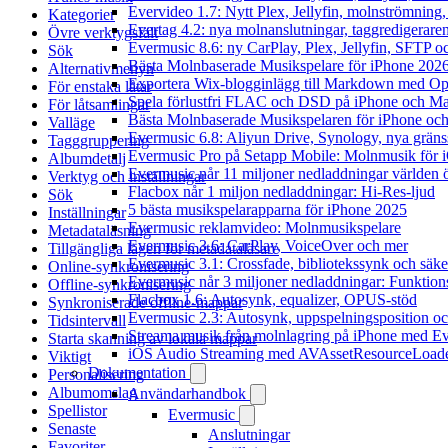
Evervideo 1.7: Nytt Plex, Jellyfin, molnströmning
Kategorier
Evertag 4.2: nya molnanslutningar, taggredigeraren
Övre verktygsfält
Evermusic 8.6: ny CarPlay, Plex, Jellyfin, SFTP oc
Sök
Bästa Molnbaserade Musikspelare för iPhone 202
Alternativmenyn
Exportera Wix-blogginlägg till Markdown med O
För enstaka låtar
Spela förlustfri FLAC och DSD på iPhone och M
För låtsamlingar
Bästa Molnbaserade Musikspelaren för iPhone och
Valläge
Evermusic 6.8: Aliyun Drive, Synology, nya gränssn
Tagggruppering
Evermusic Pro på Setapp Mobile: Molnmusik för 
Albumdetalj
Evermusic når 11 miljoner nedladdningar världen 
Verktyg och inställningar
Flacbox når 1 miljon nedladdningar: Hi-Res-ljud
Sök
5 bästa musikspelarapparna för iPhone 2025
Inställningar
Evermusic reklamvideo: Molnmusikspelare
Metadataläsning
Evermusic 3.6: CarPlay, VoiceOver och mer
Tillgängliga lägen för metadataläsare
Evermusic 3.1: Crossfade, bibliotekssynk och säke
Online-synkronisering
Evermusic når 3 miljoner nedladdningar: Funktion
Offline-synkronisering
Flacbox 1.6: Autosynk, equalizer, OPUS-stöd
Synkroniserade offline-mappar
Evermusic 2.3: Autosynk, uppspelningsposition oc
Tidsintervall
Streama musik från molnlagring på iPhone med E
Starta skanning av lokala mappar
iOS Audio Streaming med AVAssetResourceLoad
Viktigt
Dokumentation
Personalisering
Albumomslag
Användarhandbok
Spellistor
Evermusic
Senaste
Anslutningar
Favoriter