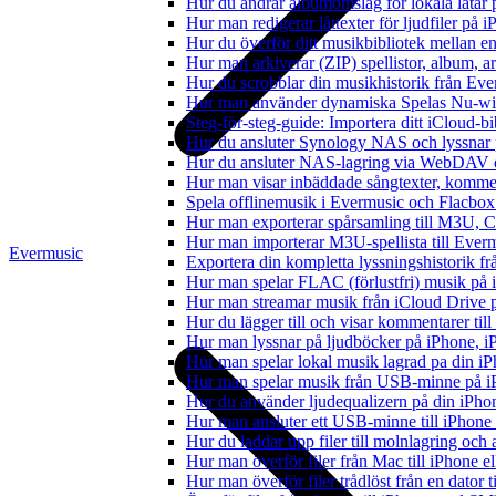
Hur du ändrar albumomslag för lokala låtar p
Hur man redigerar låttexter för ljudfiler på
Hur du överför ditt musikbibliotek mellan en
Hur man arkiverar (ZIP) spellistor, album, a
Hur du scrobblar din musikhistorik från Ever
Hur man använder dynamiska Spelas Nu-wid
Steg-för-steg-guide: Importera ditt iCloud-b
Hur du ansluter Synology NAS och lyssnar 
Hur du ansluter NAS-lagring via WebDAV oc
Hur man visar inbäddade sångtexter, kommen
Spela offlinemusik i Evermusic och Flacbox: 
Hur man exporterar spårsamling till M3U,
Hur man importerar M3U-spellista till Ever
Evermusic
Exportera din kompletta lyssningshistorik f
Hur man spelar FLAC (förlustfri) musik på 
Hur man streamar musik från iCloud Drive 
Hur du lägger till och visar kommentarer ti
Hur man lyssnar på ljudböcker på iPhone,
Hur man spelar lokal musik lagrad pa din iP
Hur man spelar musik från USB-minne på 
Hur du använder ljudequalizern på din iPh
Hur man ansluter ett USB-minne till iPhone o
Hur du laddar upp filer till molnlagring och 
Hur man överför filer från Mac till iPhone e
Hur man överför filer trådlöst från en dator