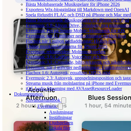
Bästa Molnbaserade Musikspelare för iPhone 2026
Exportera Wix-blogginlägg till Markdown med OpenAI
Spela förlustfri FLAC och DSD på iPhone och Mac med
Bästa Molnbaserade Musikspelaren för iPhone och iPad
Evermusic 6.8: Aliyun Drive, Synology, nya gränssnittsst
Evermusic Pro på Setapp Mobile: Molnmusik för iOS
Evermusic når 11 miljoner nedladdningar världen över
Flacbox når 1 miljon nedladdningar: Hi-Res-ljud
5 bästa musikspelarapparna för iPhone 2025
Evermusic reklamvideo: Molnmusikspelare
Evermusic 3.6: CarPlay, VoiceOver och mer
Evermusic 3.1: Crossfade, bibliotekssynk och säkerhetsk
Evermusic når 3 miljoner nedladdningar: Funktionsövers
Flacbox 1.6: Autosynk, equalizer, OPUS-stöd
Evermusic 2.3: Autosynk, uppspelningsposition och tagg
Streama musik från molnlagring på iPhone med Evermus
iOS Audio Streaming med AVAssetResourceLoader
Dokumentation
Användarhandbok
Evermusic
Anslutningar
Inställningar
Ljudspelaren
Lokala filer