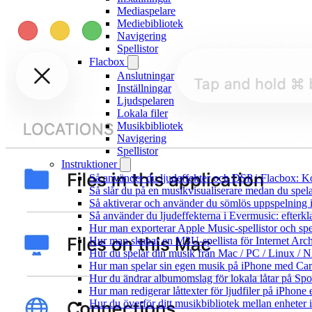
Mediaspelare
Mediebibliotek
Navigering
Spellistor
Flacbox
Anslutningar
Inställningar
Ljudspelaren
Lokala filer
Musikbibliotek
Navigering
Spellistor
Instruktioner
Så använder du ljudeffekter och DSP i Flacbox: 
Så slår du på en musikvisualiserare medan du spe
Så aktiverar och använder du sömlös uppspelning 
Så använder du ljudeffekterna i Evermusic: efterkl
Hur man exporterar Apple Music-spellistor och sp
Hur man skapar en M3U-spellista för Internet Arch
Hur du spelar din musik från Mac / PC / Linux 
Hur man spelar sin egen musik på iPhone med Ca
Hur du ändrar albumomslag för lokala låtar på Spot
Hur man redigerar låttexter för ljudfiler på iPhon
Hur du överför ditt musikbibliotek mellan enheter 