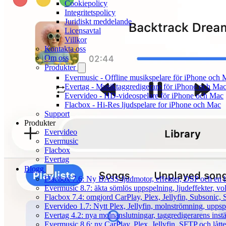
Cookiepolicy
Integritetspolicy
Juridiskt meddelande
Licensavtal
Villkor
Kontakta oss
Om oss
Produkter
Evermusic - Offline musikspelare för iPhone och 
Evertag - Musiktaggredigerare för iPhone och Ma
Evervideo - HD-videospelare för iPhone och Mac
Flacbox - Hi-Res ljudspelare for iPhone och Mac
Support
Produkter
Evervideo
Evermusic
Flacbox
Evertag
Blogg
Flacbox 7.6: Ny BASS-ljudmotor, effekter, DSP och en l
Evermusic 8.7: äkta sömlös uppspelning, ljudeffekter, v
Flacbox 7.4: omgjord CarPlay, Plex, Jellyfin, Subsonic, S
Evervideo 1.7: Nytt Plex, Jellyfin, molnströmning, uppsp
Evertag 4.2: nya molnanslutningar, taggredigerarens instä
Evermusic 8.6: ny CarPlay, Plex, Jellyfin, SFTP och lått