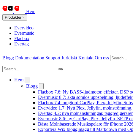
Hem
Produkter
Evervideo
Evermusic
Flacbox
Evertag
Blogg
Dokumentation
Support
Juridiskt
Kontakt
Om oss
⌘
K
Hem
Blogg
Flacbox 7.6: Ny BASS-ljudmotor, effekter, DSP oc
Evermusic 8.7: äkta sömlös uppspelning, ljudeffek
Flacbox 7.4: omgjord CarPlay, Plex, Jellyfin, Subs
Evervideo 1.7: Nytt Plex, Jellyfin, molnströmning
Evertag 4.2: nya molnanslutningar, taggredigeraren
Evermusic 8.6: ny CarPlay, Plex, Jellyfin, SFTP oc
Bästa Molnbaserade Musikspelare för iPhone 202
Exportera Wix-blogginlägg till Markdown med O