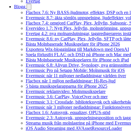
Evertag
Blogg
Flacbox 7.6: Ny BASS-ljudmotor, effekter, DSP och en l
Evermusic 8.7: äkta sömlös uppspelning, ljudeffekter, v
Flacbox 7.4: omgjord CarPlay, Plex, Jellyfin, Subsonic, S
Evervideo 1.7: Nytt Plex, Jellyfin, molnströmning, uppsp
Evertag 4.2: nya molnanslutningar, taggredigerarens instä
Evermusic 8.6: ny CarPlay, Plex, Jellyfin, SFTP och lått
Bästa Molnbaserade Musikspelare för iPhone 2026
Exportera Wix-blogginlägg till Markdown med OpenAI
Spela förlustfri FLAC och DSD på iPhone och Mac med
Bästa Molnbaserade Musikspelaren för iPhone och iPad
Evermusic 6.8: Aliyun Drive, Synology, nya gränssnittsst
Evermusic Pro på Setapp Mobile: Molnmusik för iOS
Evermusic når 11 miljoner nedladdningar världen över
Flacbox når 1 miljon nedladdningar: Hi-Res-ljud
5 bästa musikspelarapparna för iPhone 2025
Evermusic reklamvideo: Molnmusikspelare
Evermusic 3.6: CarPlay, VoiceOver och mer
Evermusic 3.1: Crossfade, bibliotekssynk och säkerhetsk
Evermusic når 3 miljoner nedladdningar: Funktionsövers
Flacbox 1.6: Autosynk, equalizer, OPUS-stöd
Evermusic 2.3: Autosynk, uppspelningsposition och tagg
Streama musik från molnlagring på iPhone med Evermus
iOS Audio Streaming med AVAssetResourceLoader