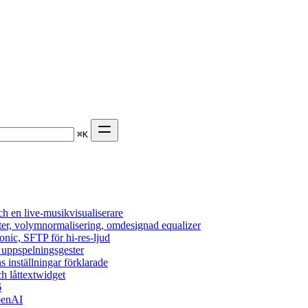
⌘
K
h en live-musikvisualiserare
ter, volymnormalisering, omdesignad equalizer
onic, SFTP för hi-res-ljud
, uppspelningsgester
s inställningar förklarade
h låttextwidget
6
penAI