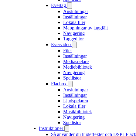
Evertag
Anslutningar
Inställningar
Lokala filer
Mappningar av taggfält
Navigering
Taggeditor
Evervideo
Filer
Inställningar
Mediaspelare
Mediebibliotek
Navigering
Spellistor
Flacbox
Anslutningar
Inställningar
Ljudspelaren
Lokala filer
Musikbibliotek
Navigering
Spellistor
Instruktioner
Så använder du ljudeffekter och DSP i Fla