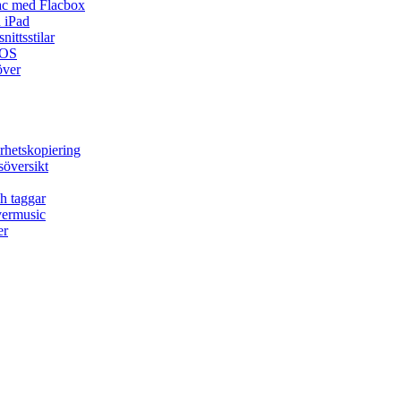
ac med Flacbox
 iPad
ittsstilar
iOS
över
rhetskopiering
söversikt
h taggar
vermusic
er