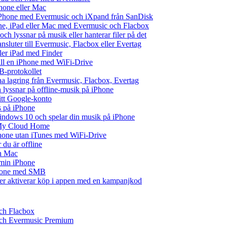
hone eller Mac
iPhone med Evermusic och iXpand från SanDisk
one, iPad eller Mac med Evermusic och Flacbox
ch lyssnar på musik eller hanterar filer på det
ansluter till Evermusic, Flacbox eller Evertag
ller iPad med Finder
 till en iPhone med WiFi-Drive
B-protokollet
 lagring från Evermusic, Flacbox, Evertag
lyssnar på offline-musik på iPhone
ditt Google-konto
s på iPhone
ndows 10 och spelar din musik på iPhone
 My Cloud Home
iPhone utan iTunes med WiFi-Drive
du är offline
ch Mac
å min iPhone
iPhone med SMB
ler aktiverar köp i appen med en kampanjkod
och Flacbox
 och Evermusic Premium