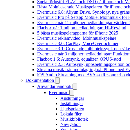
Spela förlustfri FLAC och DSD på iPhone och M
Bästa Molnbaserade Musikspelaren för iPhone och
Evermusic 6.8: Aliyun Drive, Synology, nya gränssn
Evermusic Pro på Setapp Mobile: Molnmusik för 
Evermusic når 11 miljoner nedladdningar världen 
Flacbox når 1 miljon nedladdningar: Hi-Res-ljud
5 bästa musikspelarapparna för iPhone 2025
Evermusic reklamvideo: Molnmusikspelare
Evermusic 3.6: CarPlay, VoiceOver och mer
Evermusic 3.1: Crossfade, bibliotekssynk och säke
Evermusic når 3 miljoner nedladdningar: Funktion
Flacbox 1.6: Autosynk, equalizer, OPUS-stöd
Evermusic 2.3: Autosynk, uppspelningsposition oc
Streama musik från molnlagring på iPhone med E
iOS Audio Streaming med AVAssetResourceLoad
Dokumentation
Användarhandbok
Evermusic
Anslutningar
Inställningar
Ljudspelaren
Lokala filer
Musikbibliotek
Navigation
Spellistor