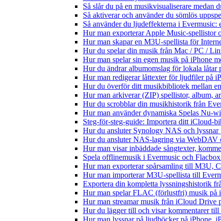
Så slår du på en musikvisualiserare medan 
Så aktiverar och använder du sömlös uppspe
Så använder du ljudeffekterna i Evermusic: 
Hur man exporterar Apple Music-spellistor 
Hur man skapar en M3U-spellista för Intern
Hur du spelar din musik från Mac / PC / 
Hur man spelar sin egen musik på iPhone m
Hur du ändrar albumomslag för lokala låtar p
Hur man redigerar låttexter för ljudfiler på
Hur du överför ditt musikbibliotek mellan en
Hur man arkiverar (ZIP) spellistor, album, a
Hur du scrobblar din musikhistorik från Ever
Hur man använder dynamiska Spelas Nu-wid
Steg-för-steg-guide: Importera ditt iCloud-b
Hur du ansluter Synology NAS och lyssnar 
Hur du ansluter NAS-lagring via WebDAV oc
Hur man visar inbäddade sångtexter, kommen
Spela offlinemusik i Evermusic och Flacbox: 
Hur man exporterar spårsamling till M3U,
Hur man importerar M3U-spellista till Ever
Exportera din kompletta lyssningshistorik f
Hur man spelar FLAC (förlustfri) musik på 
Hur man streamar musik från iCloud Drive 
Hur du lägger till och visar kommentarer ti
Hur man lyssnar på ljudböcker på iPhone,