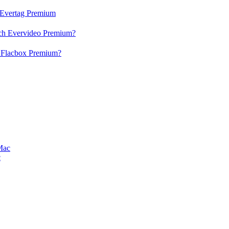
h Evertag Premium
och Evervideo Premium?
h Flacbox Premium?
Mac
c