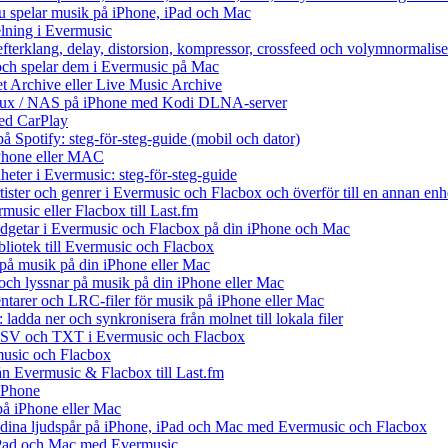
du spelar musik på iPhone, iPad och Mac
lning i Evermusic
efterklang, delay, distorsion, kompressor, crossfeed och volymnormalise
och spelar dem i Evermusic på Mac
et Archive eller Live Music Archive
Linux / NAS på iPhone med Kodi DLNA-server
ed CarPlay
å Spotify: steg-för-steg-guide (mobil och dator)
 iPhone eller MAC
heter i Evermusic: steg-för-steg-guide
rtister och genrer i Evermusic och Flacbox och överför till en annan enh
music eller Flacbox till Last.fm
getar i Evermusic och Flacbox på din iPhone och Mac
ibliotek till Evermusic och Flacbox
på musik på din iPhone eller Mac
h lyssnar på musik på din iPhone eller Mac
tarer och LRC-filer för musik på iPhone eller Mac
ladda ner och synkronisera från molnet till lokala filer
 CSV och TXT i Evermusic och Flacbox
music och Flacbox
rån Evermusic & Flacbox till Last.fm
iPhone
på iPhone eller Mac
ll dina ljudspår på iPhone, iPad och Mac med Evermusic och Flacbox
 iPad och Mac med Evermusic