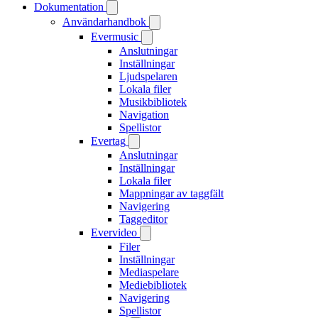
Dokumentation
Användarhandbok
Evermusic
Anslutningar
Inställningar
Ljudspelaren
Lokala filer
Musikbibliotek
Navigation
Spellistor
Evertag
Anslutningar
Inställningar
Lokala filer
Mappningar av taggfält
Navigering
Taggeditor
Evervideo
Filer
Inställningar
Mediaspelare
Mediebibliotek
Navigering
Spellistor