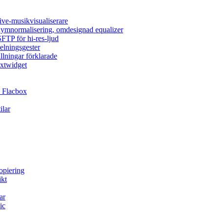
ive-musikvisualiserare
olymnormalisering, omdesignad equalizer
FTP för hi-res-ljud
elningsgester
llningar förklarade
extwidget
 Flacbox
ilar
opiering
ikt
ar
ic