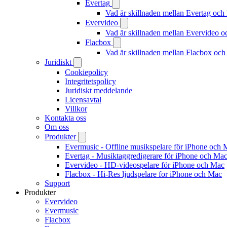
Evertag
Vad är skillnaden mellan Evertag oc
Evervideo
Vad är skillnaden mellan Evervideo 
Flacbox
Vad är skillnaden mellan Flacbox oc
Juridiskt
Cookiepolicy
Integritetspolicy
Juridiskt meddelande
Licensavtal
Villkor
Kontakta oss
Om oss
Produkter
Evermusic - Offline musikspelare för iPhone och 
Evertag - Musiktaggredigerare för iPhone och Ma
Evervideo - HD-videospelare för iPhone och Mac
Flacbox - Hi-Res ljudspelare for iPhone och Mac
Support
Produkter
Evervideo
Evermusic
Flacbox