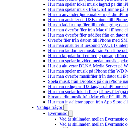
Hur man spelar lokal musik lagrad pa din iP
Hur man spelar musik från USB-minne på 
Hur du använder ljudequalizern på din iPh
Hur man ansluter ett USB-minne till iPhone o
Hur du laddar upp filer till molnlagring och 
Hur man överför filer från Mac till iPhone e
Hur man överför filer trådlöst från en dator
Överför filer från datorn till iPhone med SM
Hur man ansluter Bluesound VAULTs interna
Hur man laddar ner musik från YouTube och 
Hur du kopplar bort en tredjepartsapp från 
Hur man spelar in video medan musik spela
Hur du aktiverar DLNA Media Server på Wi
Hur man spelar musik på iPhone från WD
Hur man överför musikfiler från dator till 
Spela musik från Dropbox på din iPhone när 
Hur man redigerar ID3-taggar på iPhone o
Hur man spelar lokala filer (iTunes-filer) p
Streama din musik från Mac eller PC till 
Hur man installerar appen från App Store el
Vanliga frågor
Evermusic
Vad är skillnaden mellan Evermusic 
Vad är skillnaden mellan Evermusic