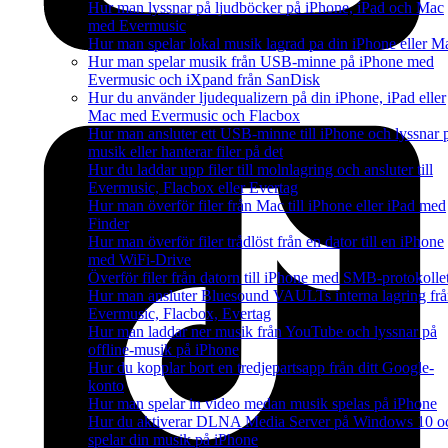
Hur man lyssnar på ljudböcker på iPhone, iPad och Mac
med Evermusic
Hur man spelar lokal musik lagrad pa din iPhone eller M
Hur man spelar musik från USB-minne på iPhone med
Evermusic och iXpand från SanDisk
Hur du använder ljudequalizern på din iPhone, iPad eller
Mac med Evermusic och Flacbox
Hur man ansluter ett USB-minne till iPhone och lyssnar 
musik eller hanterar filer på det
Hur du laddar upp filer till molnlagring och ansluter till
Evermusic, Flacbox eller Evertag
Hur man överför filer från Mac till iPhone eller iPad med
Finder
Hur man överför filer trådlöst från en dator till en iPhone
med WiFi-Drive
Överför filer från datorn till iPhone med SMB-protokolle
Hur man ansluter Bluesound VAULTs interna lagring fr
Evermusic, Flacbox, Evertag
Hur man laddar ner musik från YouTube och lyssnar på
offline-musik på iPhone
Hur du kopplar bort en tredjepartsapp från ditt Google-
konto
Hur man spelar in video medan musik spelas på iPhone
Hur du aktiverar DLNA Media Server på Windows 10 o
spelar din musik på iPhone