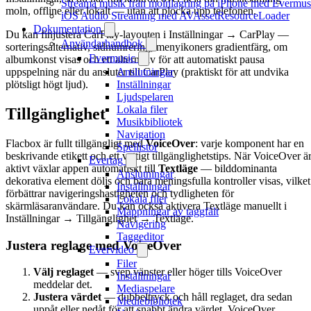
Streama musik från molnlagring på iPhone med Evermus
moln, offline eller lokalt — utan att plocka upp telefonen.
iOS Audio Streaming med AVAssetResourceLoader
Dokumentation
Du kan finjustera CarPlay-layouten i Inställningar → CarPlay —
Användarhandbok
sorteringsalternativ, sidnumrering, menyikoners gradientfärg, om
Evermusic
albumkonst visas och ett alternativ för att automatiskt pausa
Anslutningar
uppspelning när du ansluter till CarPlay (praktiskt för att undvika
Inställningar
plötsligt högt ljud).
Ljudspelaren
Lokala filer
Tillgänglighet
Musikbibliotek
Navigation
Flacbox är fullt tillgängligt med
VoiceOver
: varje komponent har en
Spellistor
beskrivande etikett och ett vettigt tillgänglighetstips. När VoiceOver ä
Evertag
aktivt växlar appen automatiskt till
Textläge
— bilddominanta
Anslutningar
dekorativa element döljs och bara meningsfulla kontroller visas, vilket
Inställningar
förbättrar navigeringshastigheten och tydligheten för
Lokala filer
skärmläsaranvändare. Du kan också aktivera Textläge manuellt i
Mappningar av taggfält
Inställningar → Tillgänglighet → Textläge.
Navigering
Taggeditor
Justera reglage med VoiceOver
Evervideo
Filer
Välj reglaget
— svep vänster eller höger tills VoiceOver
Inställningar
meddelar det.
Mediaspelare
Justera värdet
— dubbeltryck och håll reglaget, dra sedan
Mediebibliotek
uppåt eller nedåt för att snabbt ändra värdet. VoiceOver