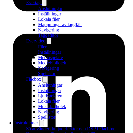
Evertag
Anslutningar
Inställningar
Lokala filer
Mappningar av taggfält
Navigering
Taggeditor
Evervideo
Filer
Inställningar
Mediaspelare
Mediebibliotek
Navigering
Spellistor
Flacbox
Anslutningar
Inställningar
Ljudspelaren
Lokala filer
Musikbibliotek
Navigering
Spellistor
Instruktioner
Så använder du ljudeffekter och DSP i Flacbox: