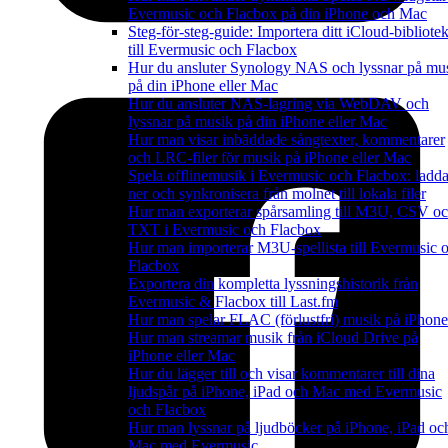
Evermusic och Flacbox på din iPhone och Mac
Steg-för-steg-guide: Importera ditt iCloud-bibliote
till Evermusic och Flacbox
Hur du ansluter Synology NAS och lyssnar på mu
på din iPhone eller Mac
Hur du ansluter NAS-lagring via WebDAV och
lyssnar på musik på din iPhone eller Mac
Hur man visar inbäddade sångtexter, kommentarer
och LRC-filer för musik på iPhone eller Mac
Spela offlinemusik i Evermusic och Flacbox: ladd
ner och synkronisera från molnet till lokala filer
Hur man exporterar spårsamling till M3U, CSV o
TXT i Evermusic och Flacbox
Hur man importerar M3U-spellista till Evermusic 
Flacbox
Exportera din kompletta lyssningshistorik från
Evermusic & Flacbox till Last.fm
Hur man spelar FLAC (förlustfri) musik på iPhone
Hur man streamar musik från iCloud Drive på
iPhone eller Mac
Hur du lägger till och visar kommentarer till dina
ljudspår på iPhone, iPad och Mac med Evermusic
och Flacbox
Hur man lyssnar på ljudböcker på iPhone, iPad oc
Mac med Evermusic