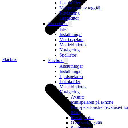
Lokala filer
Mappningar av taggfält
Navigering
Taggeditor
Evervideo
Filer
Inställningar
Mediaspelare
Mediebibliotek
Navigering
Spellistor
Flacbox
Flacbox
Anslutningar
Inställningar
Ljudspelaren
Lokala filer
Musikbibliotek
Navigering
Avsnitt
Minispelaren på iPhone
Minispelarfönstret (exklusivt fö
Mac)
Fler åtgärder
Övre verktygsfält
Snabbmeny