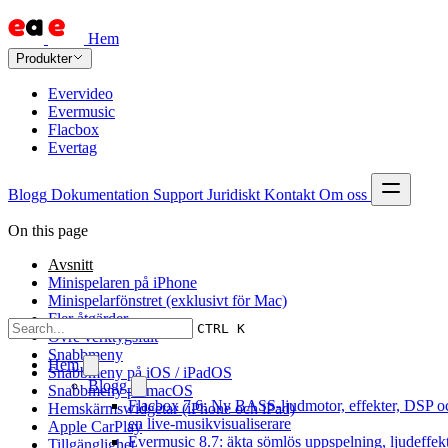
Hem
Produkter
Evervideo
Evermusic
Flacbox
Evertag
Blogg
Dokumentation
Support
Juridiskt
Kontakt
Om oss
On this page
Avsnitt
Minispelaren på iPhone
Minispelarfönstret (exklusivt för Mac)
Fler åtgärder
CTRL K
Övre verktygsfält
Snabbmeny
Hem
Snabbmeny på iOS / iPadOS
Blogg
Snabbmeny på macOS
Flacbox 7.6: Ny BASS-ljudmotor, effekter, DSP o
Hemskärmswidgetar (iPhone och iPad)
en live-musikvisualiserare
Apple CarPlay
Evermusic 8.7: äkta sömlös uppspelning, ljudeffekt
Tillgänglighet