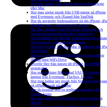
Hur man spelar lokal musik lagrad pa din iPhone
eller Mac
Hur man spelar musik från USB-minne på iPhone
med Evermusic och iXpand från SanDisk
Hur du använder ljudequalizern på din iPhone, iP
eller Mac med Evermusic och Flacbox
Hur man ansluter ett USB-minne till iPhone och
lyssnar på musik eller hanterar filer på det
Hur du laddar upp filer till molnlagring och anslute
till Evermusic, Flacbox eller Evertag
Hur man överför filer från Mac till iPhone eller iP
med Finder
Hur man överför filer trådlöst från en dator till en
iPhone med WiFi-Drive
Överför filer från datorn till iPhone med SMB-
protokollet
Hur man ansluter Bluesound VAULTs interna
lagring från Evermusic, Flacbox, Evertag
Hur man laddar ner musik från YouTube och lyssn
på offline-musik på iPhone
Hur du kopplar bort en tredjepartsapp från ditt
Google-konto
Hur man spelar in video medan musik spelas på
iPhone
Hur du aktiverar DLNA Media Server på Window