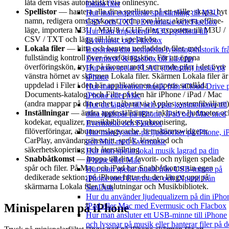
låta dem visas automatiskt via onlinesync.
lokala filer
Spellistor
— hantera alla dina spellistor på ett ställe: skapa, byt
Hur man exporterar spårsamling till M3U,
namn, redigera omslagskonst, ordna om låtar, aktivera offline-
CSV och TXT i Evermusic och Flacbox
läge, importera M3U / M3U8 / CUE-filer, exportera till M3U /
Hur man importerar M3U-spellista till
CSV / TXT och lägg till låtar i spelarkön.
Evermusic och Flacbox
Lokala filer
— hitta och hantera nedladdade filer, med
Exportera din kompletta lyssningshistorik fr
fullständig kontroll över överföringskön. För att öppna
Evermusic & Flacbox till Last.fm
överföringskön, tryck på ikonen med snurrande pilar i det övre
Hur man spelar FLAC (förlustfri) musik på
vänstra hörnet av skärmen Lokala filer. Skärmen Lokala filer är
iPhone
uppdelad i Filer i den här applikationen (appens sandlåda
Hur man streamar musik från iCloud Drive 
Documents-katalog) och Filer på den här iPhone / iPad / Mac
iPhone eller Mac
(andra mappar på din enhet, nåbara via Apples systemfilväljare)
Hur du lägger till och visar kommentarer till
Inställningar
— ändra appinställningar, inklusive ljudmotor oc
dina ljudspår på iPhone, iPad och Mac med
kodekar, equalizer, musikbibliotekssynkronisering,
Evermusic och Flacbox
filöverföringar, albumomslagscache, hemskärmswidgetar,
Hur man lyssnar på ljudböcker på iPhone, i
CarPlay, användargränssnitt, språk, lösenkod och
och Mac med Evermusic
säkerhetskopiering och återställning.
Hur man spelar lokal musik lagrad pa din
Snabbåtkomst
— hoppa till dina favorit- och nyligen spelade
iPhone eller Mac
spår och filer. På Mac och iPad har Snabbåtkomst sin egen
Hur man spelar musik från USB-minne på
dedikerade sektion; på iPhone hittar du den längst upp på
iPhone med Evermusic och iXpand från
skärmarna Lokala filer, Anslutningar och Musikbibliotek.
SanDisk
Hur du använder ljudequalizern på din iPho
Minispelaren på iPhone
iPad eller Mac med Evermusic och Flacbox
Hur man ansluter ett USB-minne till iPhone
och lyssnar på musik eller hanterar filer på d