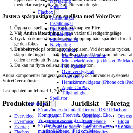
Navigering
meddelar varje nytt värde allteftersom du går.
Spellistor
Flacbox
Justera spårposition i en spellista med VoiceOver
Anslutningar
Inställningar
Öppna en spellista och tryck på knappen
Fler
.
Ljudspelaren
Välj
Ändra låtordning
. Listan växlar till redigeringsläge.
Lokala filer
Tryck på ikonen för ordningsomkoppling nära spårtiteln för att
Musikbibliotek
ge den fokus.
Navigering
Dubbeltryck
på ordningsomkopplaren. Vid det andra trycket,
Avsnitt
släpp inte fingret — håll det tills du hör ett ljud som indikerar at
Minispelaren på iPhone
cellen är redo att flyttas.
Minispelarfönstret (exklusivt för Mac)
Du kan nu flytta cellen till sin nya position.
Fler åtgärder
Övre verktygsfält
Andra komponenter fungerar som förväntat och använder systemets
Snabbmeny
VoiceOver-mönster.
Hemskärmswidgetar (iPhone och iPad
Apple CarPlay
Last updated on
februari 1, 2020
Tillgänglighet
Spellistor
Produkter
Hjälp
Juridiskt
Företag
Instruktioner
Så använder du ljudeffekter och DSP i Flacbox:
Kompressor, Freeverb, Crossfeed, Eko,
Evervideo
FAQ
Juridiskt
Om oss
Volymnormalisering och mer
Evermusic
Instruktioner
meddelande
Blogg
Så slår du på en musikvisualiserare medan du spel
Evertag
Användarguide
Integritetspolicy
Kontakt
musik på iPhone, iPad och Mac
Flacbox
Kontakta
Cookiepolicy