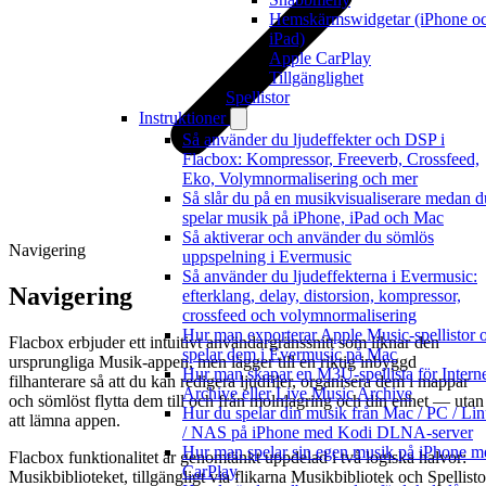
Hemskärmswidgetar (iPhone o
iPad)
Apple CarPlay
Tillgänglighet
Spellistor
Instruktioner
Så använder du ljudeffekter och DSP i
Flacbox: Kompressor, Freeverb, Crossfeed,
Eko, Volymnormalisering och mer
Så slår du på en musikvisualiserare medan d
spelar musik på iPhone, iPad och Mac
Så aktiverar och använder du sömlös
Navigering
uppspelning i Evermusic
Så använder du ljudeffekterna i Evermusic:
Navigering
efterklang, delay, distorsion, kompressor,
crossfeed och volymnormalisering
Hur man exporterar Apple Music-spellistor 
Flacbox erbjuder ett intuitivt användargränssnitt som liknar den
spelar dem i Evermusic på Mac
ursprungliga Musik-appen, men lägger till en riktig inbyggd
Hur man skapar en M3U-spellista för Intern
filhanterare så att du kan redigera ljudfiler, organisera dem i mappar
Archive eller Live Music Archive
och sömlöst flytta dem till och från molnlagring och din enhet — utan
Hur du spelar din musik från Mac / PC / Li
att lämna appen.
/ NAS på iPhone med Kodi DLNA-server
Hur man spelar sin egen musik på iPhone m
Flacbox funktionalitet är genomtänkt uppdelad i två logiska halvor:
CarPlay
Musikbiblioteket, tillgängligt via flikarna Musikbibliotek och Spellisto