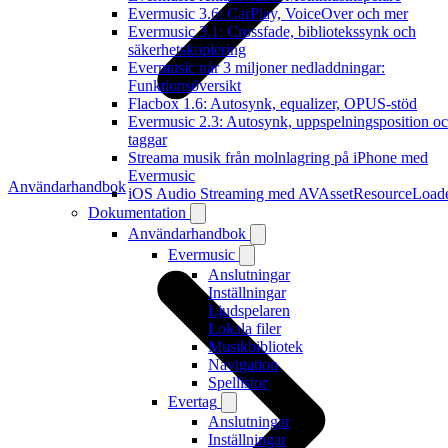
Evermusic 3.6: CarPlay, VoiceOver och mer
Evermusic 3.1: Crossfade, bibliotekssynk och
säkerhetskopiering
Evermusic når 3 miljoner nedladdningar:
Funktionsöversikt
Flacbox 1.6: Autosynk, equalizer, OPUS-stöd
Evermusic 2.3: Autosynk, uppspelningsposition o
taggar
Streama musik från molnlagring på iPhone med
Evermusic
Användarhandbok
iOS Audio Streaming med AVAssetResourceLoad
Dokumentation
Användarhandbok
Evermusic
Anslutningar
Inställningar
Ljudspelaren
Lokala filer
Musikbibliotek
Navigation
Spellistor
Evertag
Anslutningar
Inställningar