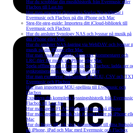
Hur du scrobblar din musikhistorik från Evermusic eller
Flacbox till Last.fm
Hur man använder dynamiska Spelas Nu-widgetar i
Evermusic och Flacbox på din iPhone och Mac
Steg-för-steg-guide: Importera ditt iCloud-bibliotek till
Evermusic och Flacbox
Hur du ansluter Synology NAS och lyssnar på musik på
din iPhone eller Mac
Hur du ansluter NAS-lagring via WebDAV och lyssnar 
musik på din iPhone eller Mac
Hur man visar inbäddade sångtexter, kommentarer och
LRC-filer för musik på iPhone eller Mac
Spela offlinemusik i Evermusic och Flacbox: ladda ner o
synkronisera från molnet till lokala filer
Hur man exporterar spårsamling till M3U, CSV och TXT
Evermusic och Flacbox
Hur man importerar M3U-spellista till Evermusic och
Flacbox
Exportera din kompletta lyssningshistorik från Evermusi
Flacbox till Last.fm
Hur man spelar FLAC (förlustfri) musik på iPhone
Hur man streamar musik från iCloud Drive på iPhone ell
Mac
Hur du lägger till och visar kommentarer till dina ljudspå
på iPhone, iPad och Mac med Evermusic och Flacbox