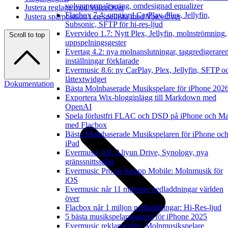
volymnormalisering, omdesignad equalizer
Justera reglage med VoiceOver
Flacbox 7.4: omgjord CarPlay, Plex, Jellyfin,
Justera spårposition i en spellista med VoiceOver
Subsonic, SFTP för hi-res-ljud
Evervideo 1.7: Nytt Plex, Jellyfin, molnströmning,
Scroll to top
uppspelningsgester
Evertag 4.2: nya molnanslutningar, taggredigerare
inställningar förklarade
Evermusic 8.6: ny CarPlay, Plex, Jellyfin, SFTP o
låttextwidget
Dokumentation
Bästa Molnbaserade Musikspelare för iPhone 202
Exportera Wix-blogginlägg till Markdown med
OpenAI
Spela förlustfri FLAC och DSD på iPhone och M
med Flacbox
Bästa Molnbaserade Musikspelaren för iPhone oc
iPad
Evermusic 6.8: Aliyun Drive, Synology, nya
gränssnittsstilar
Evermusic Pro på Setapp Mobile: Molnmusik för
iOS
Evermusic når 11 miljoner nedladdningar världen
över
Flacbox når 1 miljon nedladdningar: Hi-Res-ljud
5 bästa musikspelarapparna för iPhone 2025
Evermusic reklamvideo: Molnmusikspelare