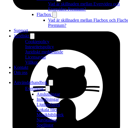
Vad är skillnaden mellan Evervideo och
Evervideo Premium?
Flacbox
Vad är skillnaden mellan Flacbox och Flacb
Premium?
Support
Juridiskt
Cookiepolicy
Integritetspolicy
Juridiskt meddelande
Licensavtal
Villkor
Kontakt
Om oss
Användarhandbok
Evermusic
Anslutningar
Inställningar
Ljudspelaren
Lokala filer
Musikbibliotek
Navigation
Spellistor