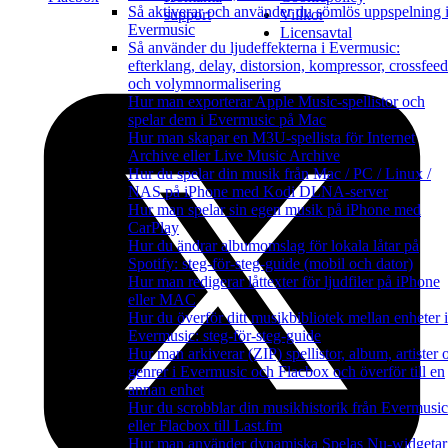
Så aktiverar och använder du sömlös uppspelning 
support
Villkor
Evermusic
Licensavtal
Så använder du ljudeffekterna i Evermusic:
efterklang, delay, distorsion, kompressor, crossfeed
och volymnormalisering
Hur man exporterar Apple Music-spellistor och
spelar dem i Evermusic på Mac
Hur man skapar en M3U-spellista för Internet
Archive eller Live Music Archive
Hur du spelar din musik från Mac / PC / Linux /
NAS på iPhone med Kodi DLNA-server
Hur man spelar sin egen musik på iPhone med
CarPlay
Hur du ändrar albumomslag för lokala låtar på
Spotify: steg-för-steg-guide (mobil och dator)
Hur man redigerar låttexter för ljudfiler på iPhone
eller MAC
Hur du överför ditt musikbibliotek mellan enheter i
Evermusic: steg-för-steg-guide
Hur man arkiverar (ZIP) spellistor, album, artister 
genrer i Evermusic och Flacbox och överför till en
annan enhet
Hur du scrobblar din musikhistorik från Evermusic
eller Flacbox till Last.fm
Hur man använder dynamiska Spelas Nu-widgetar