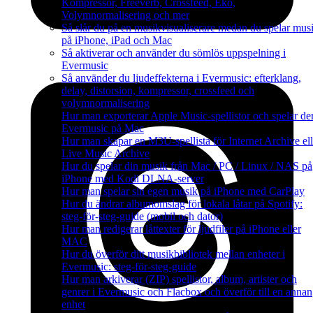
Kompressor, Freeverb, Crossfeed, Eko,
Volymnormalisering och mer
Så slår du på en musikvisualiserare medan du spelar mus
på iPhone, iPad och Mac
Så aktiverar och använder du sömlös uppspelning i
Evermusic
Så använder du ljudeffekterna i Evermusic: efterklang,
delay, distorsion, kompressor, crossfeed och
volymnormalisering
Hur man exporterar Apple Music-spellistor och spelar de
Evermusic på Mac
Hur man skapar en M3U-spellista för Internet Archive ell
Live Music Archive
Hur du spelar din musik från Mac / PC / Linux / NAS på
iPhone med Kodi DLNA-server
Hur man spelar sin egen musik på iPhone med CarPlay
Hur du ändrar albumomslag för lokala låtar på Spotify:
steg-för-steg-guide (mobil och dator)
Hur man redigerar låttexter för ljudfiler på iPhone eller
MAC
Hur du överför ditt musikbibliotek mellan enheter i
Evermusic: steg-för-steg-guide
Hur man arkiverar (ZIP) spellistor, album, artister och
genrer i Evermusic och Flacbox och överför till en annan
enhet