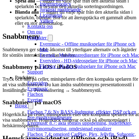
Spela alla
— lägger till varje spår från den aktuella sidan i
Integritetspolicy
spelarkön och bevarar den aktuella sorteringsordningen.
Juridiskt meddelande
Blanda alla
— lägger till varje spår från den aktuella sidan i
Licensavtal
spelarkön, blandat. Bra för att återupptäcka ett gammalt album
Villkor
eller en stor artistkatalog.
Kontakta oss
Om oss
Snabbmeny
Produkter
Evermusic - Offline musikspelare för iPhone och
Snabbmenyn ger snabb åtkomst till ytterligare alternativ och åtgärder
Mac
för sömlös interaktion mellan enheter.
Evertag - Musiktaggredigerare för iPhone och Ma
Evervideo - HD-videospelare för iPhone och Mac
Flacbox - Hi-Res ljudspelare for iPhone och Mac
Snabbmeny på iOS / iPadOS
Support
Produkter
Tryck och håll på celler, minispelaren eller den kompakta spelaren för
Evervideo
att visa snabbmenyn. Du kan ändra snabbmenyns presentationsstil i
Evermusic
Inställningar → Personalisering → Snabbmenystil.
Flacbox
Evertag
Snabbmeny på macOS
Blogg
Flacbox 7.6: Ny BASS-ljudmotor, effekter, DSP och en
Högerklicka på celler, minispelaren eller den kompakta spelaren för at
live-musikvisualiserare
visa snabbmenyn. Högerklick fungerar också på albumomslaget i
Evermusic 8.7: äkta sömlös uppspelning, ljudeffekter,
helskärmsspelaren.
volymnormalisering, omdesignad equalizer
Flacbox 7.4: omgjord CarPlay, Plex, Jellyfin, Subsonic,
Hemskärmswidgetar (iPhone och iPad)