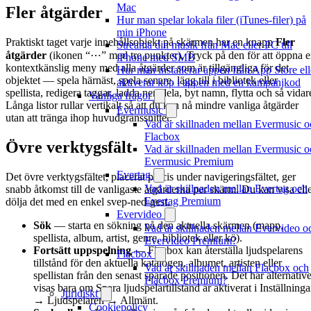
Mac
Fler åtgärder
Hur man spelar lokala filer (iTunes-filer) på
min iPhone
Praktiskt taget varje innehållsobjekt på skärmen har en knapp
Fler
Streama din musik från Mac eller PC till
åtgärder
(ikonen “⋯” med tre punkter). Tryck på den för att öppna 
iPhone med SMB
kontextkänslig meny med alla åtgärder som är tillgängliga för det
Hur man installerar appen från App Store ell
objektet — spela härnäst, spela senare, lägg till i bibliotek eller
aktiverar köp i appen med en kampanjkod
spellista, redigera taggar, ladda ner, dela, byt namn, flytta och så vidar
Vanliga frågor
Långa listor rullar vertikalt så att du kan nå mindre vanliga åtgärder
Evermusic
utan att tränga ihop huvudgränssnittet.
Vad är skillnaden mellan Evermusic o
Flacbox
Övre verktygsfält
Vad är skillnaden mellan Evermusic o
Evermusic Premium
Evertag
Det övre verktygsfältet, placerat precis under navigeringsfältet, ger
Vad är skillnaden mellan Evertag och
snabb åtkomst till de vanligaste åtgärderna per skärm. Du kan visa ell
Evertag Premium
dölja det med en enkel svep-ned-gest.
Evervideo
Sök
— starta en sökning på den aktuella skärmen (mapp,
Vad är skillnaden mellan Evervideo o
spellista, album, artist, genre, bibliotek eller kö).
Evervideo Premium?
Fortsätt uppspelning
— Flacbox kan återställa ljudspelarens
Flacbox
tillstånd för den aktuella katalogen, albumet, artisten eller
Vad är skillnaden mellan Flacbox och
spellistan från den senast sparade positionen. Det här alternative
Flacbox Premium?
visas bara om Spara ljudspelartillstånd är aktiverat i Inställninga
Juridiskt
→ Ljudspelaren → Allmänt.
Cookiepolicy