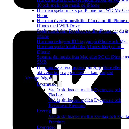
10 och spelar din musik på iPhone
Hur man spelar musik på iPhone från WD My Cl
Home
Hur man överför musikfiler från dator till iPhone u
iTunes med WiFi-Drive
Spela musik från Dropbox på din iPhone när du är
offline
Hur man redigerar ID3-taggar på iPhone och Mac
Hur man spelar lokala filer (iTunes-filer) på min
iPhone
Streama din musik från Mac eller PC till iPhone m
SMB
Hur man installerar appen från App Store eller
aktiverar köp i appen med en kampanjkod
Vanliga frågor
Evermusic
Vad är skillnaden mellan Evermusic och
Flacbox
Vad är skillnaden mellan Evermusic och
Evermusic Premium
Evertag
Vad är skillnaden mellan Evertag och Evert
Premium
Evervideo