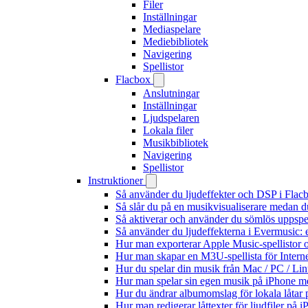
Filer
Inställningar
Mediaspelare
Mediebibliotek
Navigering
Spellistor
Flacbox
Anslutningar
Inställningar
Ljudspelaren
Lokala filer
Musikbibliotek
Navigering
Spellistor
Instruktioner
Så använder du ljudeffekter och DSP i Fla
Så slår du på en musikvisualiserare medan 
Så aktiverar och använder du sömlös uppspe
Så använder du ljudeffekterna i Evermusic: 
Hur man exporterar Apple Music-spellistor 
Hur man skapar en M3U-spellista för Intern
Hur du spelar din musik från Mac / PC / 
Hur man spelar sin egen musik på iPhone m
Hur du ändrar albumomslag för lokala låtar p
Hur man redigerar låttexter för ljudfiler på