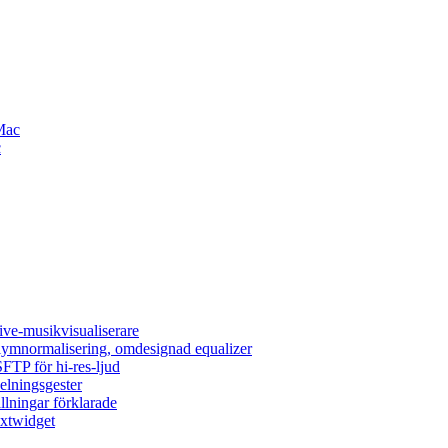
Mac
c
ive-musikvisualiserare
olymnormalisering, omdesignad equalizer
FTP för hi-res-ljud
elningsgester
llningar förklarade
extwidget