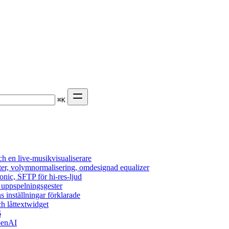
⌘
K
h en live-musikvisualiserare
ter, volymnormalisering, omdesignad equalizer
onic, SFTP för hi-res-ljud
, uppspelningsgester
s inställningar förklarade
h låttextwidget
6
penAI