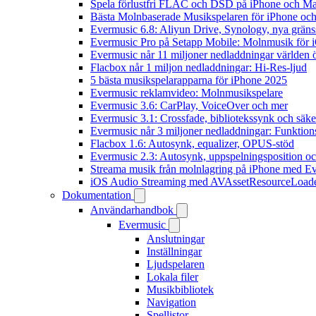
Spela förlustfri FLAC och DSD på iPhone och M
Bästa Molnbaserade Musikspelaren för iPhone och
Evermusic 6.8: Aliyun Drive, Synology, nya gränssn
Evermusic Pro på Setapp Mobile: Molnmusik för 
Evermusic når 11 miljoner nedladdningar världen 
Flacbox når 1 miljon nedladdningar: Hi-Res-ljud
5 bästa musikspelarapparna för iPhone 2025
Evermusic reklamvideo: Molnmusikspelare
Evermusic 3.6: CarPlay, VoiceOver och mer
Evermusic 3.1: Crossfade, bibliotekssynk och säke
Evermusic når 3 miljoner nedladdningar: Funktion
Flacbox 1.6: Autosynk, equalizer, OPUS-stöd
Evermusic 2.3: Autosynk, uppspelningsposition oc
Streama musik från molnlagring på iPhone med E
iOS Audio Streaming med AVAssetResourceLoad
Dokumentation
Användarhandbok
Evermusic
Anslutningar
Inställningar
Ljudspelaren
Lokala filer
Musikbibliotek
Navigation
Spellistor