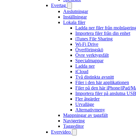
Evertag
Anslutningar
Inställningar
Lokala filer
Ladda ner filer från molnlagrin
Importera filer från din enhet
iTunes File Sharing
Wi-Fi Drive
Överföringskö
Övre verktygsfält
Specialmappar
Ladda ner
iCloud
Två distinkta avsnitt
Filer i den här applikationen
Filer på den här iPhone/iPad/M
Importera filer på anslutna USB
Fler åtgärder
Urvalläge
Alternativmeny
Mappningar av taggfält
Navigering
Taggeditor
Evervideo