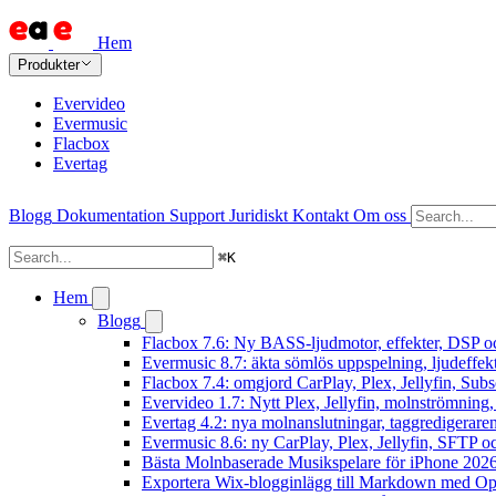
Hem
Produkter
Evervideo
Evermusic
Flacbox
Evertag
Blogg
Dokumentation
Support
Juridiskt
Kontakt
Om oss
⌘
K
Hem
Blogg
Flacbox 7.6: Ny BASS-ljudmotor, effekter, DSP oc
Evermusic 8.7: äkta sömlös uppspelning, ljudeffek
Flacbox 7.4: omgjord CarPlay, Plex, Jellyfin, Subs
Evervideo 1.7: Nytt Plex, Jellyfin, molnströmning
Evertag 4.2: nya molnanslutningar, taggredigeraren
Evermusic 8.6: ny CarPlay, Plex, Jellyfin, SFTP oc
Bästa Molnbaserade Musikspelare för iPhone 202
Exportera Wix-blogginlägg till Markdown med O