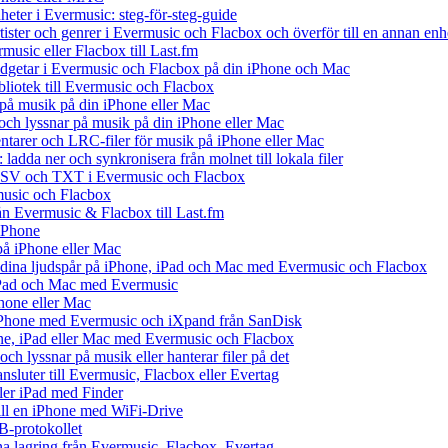
heter i Evermusic: steg-för-steg-guide
rtister och genrer i Evermusic och Flacbox och överför till en annan enh
music eller Flacbox till Last.fm
getar i Evermusic och Flacbox på din iPhone och Mac
ibliotek till Evermusic och Flacbox
på musik på din iPhone eller Mac
h lyssnar på musik på din iPhone eller Mac
tarer och LRC-filer för musik på iPhone eller Mac
ladda ner och synkronisera från molnet till lokala filer
 CSV och TXT i Evermusic och Flacbox
music och Flacbox
rån Evermusic & Flacbox till Last.fm
iPhone
på iPhone eller Mac
ll dina ljudspår på iPhone, iPad och Mac med Evermusic och Flacbox
 iPad och Mac med Evermusic
hone eller Mac
iPhone med Evermusic och iXpand från SanDisk
one, iPad eller Mac med Evermusic och Flacbox
ch lyssnar på musik eller hanterar filer på det
ansluter till Evermusic, Flacbox eller Evertag
ller iPad med Finder
 till en iPhone med WiFi-Drive
B-protokollet
 lagring från Evermusic, Flacbox, Evertag