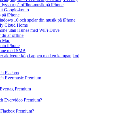
lyssnar på offline-musik på iPhone
ditt Google-konto
s på iPhone
ndows 10 och spelar din musik på iPhone
 My Cloud Home
iPhone utan iTunes med WiFi-Drive
du är offline
ch Mac
å min iPhone
iPhone med SMB
ler aktiverar köp i appen med en kampanjkod
och Flacbox
 och Evermusic Premium
h Evertag Premium
och Evervideo Premium?
h Flacbox Premium?