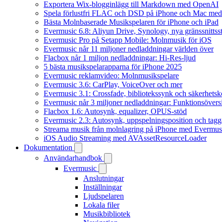
Exportera Wix-blogginlägg till Markdown med OpenAI
Spela förlustfri FLAC och DSD på iPhone och Mac med
Bästa Molnbaserade Musikspelaren för iPhone och iPad
Evermusic 6.8: Aliyun Drive, Synology, nya gränssnittsst
Evermusic Pro på Setapp Mobile: Molnmusik för iOS
Evermusic når 11 miljoner nedladdningar världen över
Flacbox når 1 miljon nedladdningar: Hi-Res-ljud
5 bästa musikspelarapparna för iPhone 2025
Evermusic reklamvideo: Molnmusikspelare
Evermusic 3.6: CarPlay, VoiceOver och mer
Evermusic 3.1: Crossfade, bibliotekssynk och säkerhetsk
Evermusic når 3 miljoner nedladdningar: Funktionsövers
Flacbox 1.6: Autosynk, equalizer, OPUS-stöd
Evermusic 2.3: Autosynk, uppspelningsposition och tagg
Streama musik från molnlagring på iPhone med Evermus
iOS Audio Streaming med AVAssetResourceLoader
Dokumentation
Användarhandbok
Evermusic
Anslutningar
Inställningar
Ljudspelaren
Lokala filer
Musikbibliotek