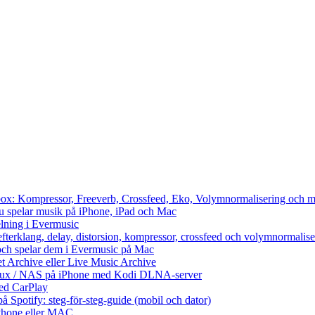
cbox: Kompressor, Freeverb, Crossfeed, Eko, Volymnormalisering och m
du spelar musik på iPhone, iPad och Mac
lning i Evermusic
efterklang, delay, distorsion, kompressor, crossfeed och volymnormalise
och spelar dem i Evermusic på Mac
et Archive eller Live Music Archive
Linux / NAS på iPhone med Kodi DLNA-server
ed CarPlay
å Spotify: steg-för-steg-guide (mobil och dator)
 iPhone eller MAC