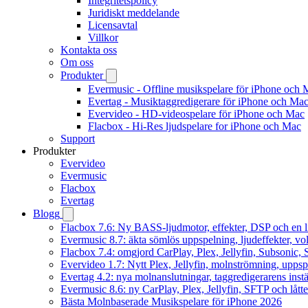
Integritetspolicy
Juridiskt meddelande
Licensavtal
Villkor
Kontakta oss
Om oss
Produkter
Evermusic - Offline musikspelare för iPhone och 
Evertag - Musiktaggredigerare för iPhone och Ma
Evervideo - HD-videospelare för iPhone och Mac
Flacbox - Hi-Res ljudspelare for iPhone och Mac
Support
Produkter
Evervideo
Evermusic
Flacbox
Evertag
Blogg
Flacbox 7.6: Ny BASS-ljudmotor, effekter, DSP och en l
Evermusic 8.7: äkta sömlös uppspelning, ljudeffekter, v
Flacbox 7.4: omgjord CarPlay, Plex, Jellyfin, Subsonic, S
Evervideo 1.7: Nytt Plex, Jellyfin, molnströmning, uppsp
Evertag 4.2: nya molnanslutningar, taggredigerarens instä
Evermusic 8.6: ny CarPlay, Plex, Jellyfin, SFTP och lått
Bästa Molnbaserade Musikspelare för iPhone 2026