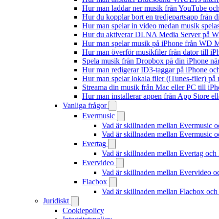
Hur man laddar ner musik från YouTube och 
Hur du kopplar bort en tredjepartsapp från 
Hur man spelar in video medan musik spela
Hur du aktiverar DLNA Media Server på Wi
Hur man spelar musik på iPhone från WD
Hur man överför musikfiler från dator till 
Spela musik från Dropbox på din iPhone när 
Hur man redigerar ID3-taggar på iPhone o
Hur man spelar lokala filer (iTunes-filer) p
Streama din musik från Mac eller PC till 
Hur man installerar appen från App Store el
Vanliga frågor
Evermusic
Vad är skillnaden mellan Evermusic 
Vad är skillnaden mellan Evermusic
Evertag
Vad är skillnaden mellan Evertag oc
Evervideo
Vad är skillnaden mellan Evervideo 
Flacbox
Vad är skillnaden mellan Flacbox oc
Juridiskt
Cookiepolicy