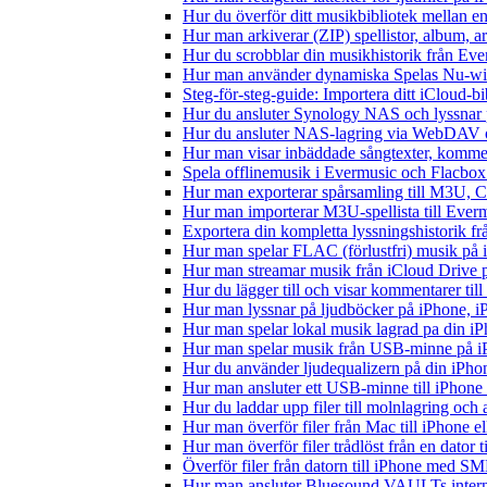
Hur du överför ditt musikbibliotek mellan en
Hur man arkiverar (ZIP) spellistor, album, a
Hur du scrobblar din musikhistorik från Ever
Hur man använder dynamiska Spelas Nu-wid
Steg-för-steg-guide: Importera ditt iCloud-b
Hur du ansluter Synology NAS och lyssnar 
Hur du ansluter NAS-lagring via WebDAV oc
Hur man visar inbäddade sångtexter, kommen
Spela offlinemusik i Evermusic och Flacbox: 
Hur man exporterar spårsamling till M3U,
Hur man importerar M3U-spellista till Ever
Exportera din kompletta lyssningshistorik f
Hur man spelar FLAC (förlustfri) musik på 
Hur man streamar musik från iCloud Drive 
Hur du lägger till och visar kommentarer ti
Hur man lyssnar på ljudböcker på iPhone,
Hur man spelar lokal musik lagrad pa din iP
Hur man spelar musik från USB-minne på 
Hur du använder ljudequalizern på din iPh
Hur man ansluter ett USB-minne till iPhone o
Hur du laddar upp filer till molnlagring och 
Hur man överför filer från Mac till iPhone e
Hur man överför filer trådlöst från en dator
Överför filer från datorn till iPhone med SM
Hur man ansluter Bluesound VAULTs interna