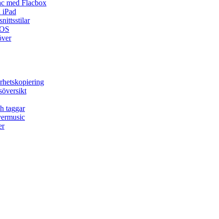
ac med Flacbox
 iPad
ittsstilar
iOS
över
rhetskopiering
söversikt
h taggar
vermusic
er