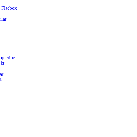
 Flacbox
ilar
opiering
ikt
ar
ic