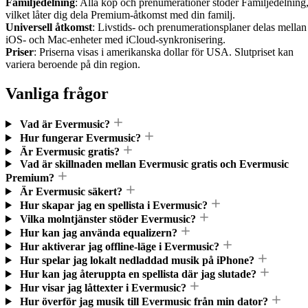
Familjedelning
: Alla köp och prenumerationer stöder Familjedelning
vilket låter dig dela Premium-åtkomst med din familj.
Universell åtkomst
: Livstids- och prenumerationsplaner delas mellan
iOS- och Mac-enheter med iCloud-synkronisering.
Priser
: Priserna visas i amerikanska dollar för USA. Slutpriset kan
variera beroende på din region.
Vanliga frågor
Vad är Evermusic?
Hur fungerar Evermusic?
Är Evermusic gratis?
Vad är skillnaden mellan Evermusic gratis och Evermusic
Premium?
Är Evermusic säkert?
Hur skapar jag en spellista i Evermusic?
Vilka molntjänster stöder Evermusic?
Hur kan jag använda equalizern?
Hur aktiverar jag offline-läge i Evermusic?
Hur spelar jag lokalt nedladdad musik på iPhone?
Hur kan jag återuppta en spellista där jag slutade?
Hur visar jag låttexter i Evermusic?
Hur överför jag musik till Evermusic från min dator?