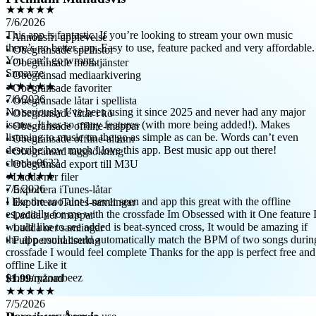
This app is fantastic. If you’re looking to stream your own music
there’s no better app. Easy to use, feature packed and very affordable.
You can’t go wrong.
• Annonsfri upplevelse
Snoayze
• Obegränsade spellistor
★★★★★
• Obegränsade molntjänster
7/6/2026
• Obegränsad mediaarkivering
No seriously I’ve been using it since 2025 and never had any major
• Obegränsade favoriter
issues. It has so many features (with more being added!). Makes
• Obegränsade låtar i spellista
listening to music on the go as simple as can be. Words can’t even
• Obegränsade låtar i kö
describe how much I love this app. Best music app out there!
• Obegränsade offline-mappar
cheche0622
• Obegränsade offline-album
★★★★★
• Obegränsad taggsökning
7/5/2026
• Obegränsad export till M3U
I like the aoo alot I never seen and app this great with the offline
• Ladda ner filer
especially for me with the crossfade Im Obsessed with it One feature 
• Exportera iTunes-låtar
would like to see added is beat-synced cross, It would be amazing if
• Exportera iTunes-samlingar
the app could could automatically match the BPM of two songs durin
• Ladda ner mappar
crossfade I would feel complete Thanks for the app is perfect free and
• Ladda ner samlingar
offline Like it
• Full personalisering
februaryzombeez
★★★★★
$1.99
/månad
7/5/2026
I love it, very easy to use
toomuchpain