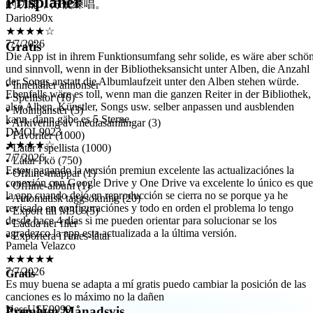
Prisplaner
★★★★☆
7/7/2026
Die App ist in ihrem Funktionsumfang sehr solide, es wäre aber schö
und sinnvoll, wenn in der Bibliotheksansicht unter Alben, die Anzahl
Gratis
der Songs anstatt die Albumlaufzeit unter den Alben stehen würde.
Ebenfalls wäre es toll, wenn man die ganzen Reiter in der Bibliothek,
also Alben, Künstler, Songs usw. selber anpassen und ausblenden
• Innehåller annonser
kann, dann gäbe es 5 Sterne.
• Spellistor (10)
DMOL9023
• Molntjänster (3)
★★★★☆
• Arkivering av mediasamlingar (3)
7/7/2026
• Favoriter (1000)
Estoy pagando la versión premiun excelente las actualizaciónes la
• Låtar i spellista (1000)
conexión con Google Drive y One Drive va excelente lo único es que
• Låtar i kö (750)
la app cuando dejó en reproducción se cierra no se porque ya he
• Offline-mappar (1)
revisado en configuraciónes y todo en orden el problema lo tengo
• Offline-album (1)
desde hace 4 días si me pueden orientar para solucionar se los
• Automatisk taggsökning (20)
agradezco la app esta actualizada a la última versión.
• Export till M3U (5)
Pamela Velazco
• Ladda ner filer
★★★★★
• Exportera iTunes-låtar
7/7/2026
Es muy buena se adapta a mí gratis puedo cambiar la posición de las
canciones es lo máximo no la dañen
Gratis
NessUSE9999
★★★★★
Premium Månadsvis
7/6/2026