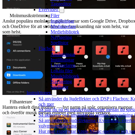
Taggeditor
Evervideo
Molnmusikströmning
Filer
Anslut populära molnlagringsplattformar som Google Drive, Dropbo
Inställningar
och OneDrive för att strömma din musiksamling när som helst, var
Mediaspelare
som helst.
Mediebibliotek
Navigering
Spellistor
Flacbox
Anslutningar
Inställningar
Ljudspelaren
Lokala filer
Musikbibliotek
Navigering
Spellistor
Instruktioner
Så använder du ljudeffekter och DSP i Flacbox: K
Filhanterare
och mer
Hantera enkelt dina ljudfiler — byt namn på spår, organisera mappar
Så slår du på en musikvisualiserare medan du spe
och överför musik mellan enheter med inbyggda verktyg.
Så aktiverar och använder du sömlös uppspelning 
Så använder du ljudeffekterna i Evermusic: efterkl
volymnormalisering
Hur man exporterar Apple Music-spellistor och sp