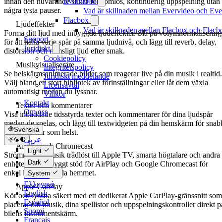
Evervideo
innan den nuvarande slutar för sömlös, kontinuerlig uppspelning utan
några tysta pauser.
Vad är skillnaden mellan Evervideo och Ev
Flacbox
Ljudeffekter
Vad är skillnaden mellan Flacbox och Flac
Forma ditt ljud med inbyggda ljudeffekter. Slå på volymnormalisering
Support
för att hålla varje spår på samma ljudnivå, och lägg till reverb, delay,
Juridiskt
distorsion och rumsligt ljud efter smak.
Cookiepolicy
Musikvisualiserare
Integritetspolicy
Se helskärmsanimerade bilder som reagerar live på din musik i realtid.
Juridiskt meddelande
Välj bland ett stort bibliotek av förinställningar eller låt dem växla
Licensavtal
automatiskt medan du lyssnar.
Villkor
Kontakt
Texter och kommentarer
Om oss
Visa inbäddade tidsstyrda texter och kommentarer för dina ljudspår
medan de spelas, och lägg till textwidgeten på din hemskärm för snab
Svenska
överblick när som helst.
عربي
AirPlay och Chromecast
Català
Light
Strömma din musik trådlöst till Apple TV, smarta högtalare och andra
Čeština
Dark
enheter med inbyggt stöd för AirPlay och Google Chromecast för
Dansk
enkel lyssning i hela hemmet.
System
Deutsch
Ελληνικά
Apple CarPlay
English
Kör och lyssna säkert med ett dedikerat Apple CarPlay-gränssnitt som
Español
placerar din musik, dina spellistor och uppspelningskontroller direkt p
Suomi
bilens instrumentskärm.
Français