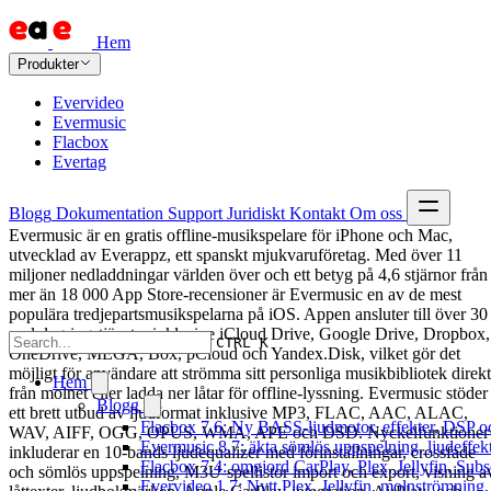
Hem
Produkter
Evervideo
Evermusic
Flacbox
Evertag
Blogg
Dokumentation
Support
Juridiskt
Kontakt
Om oss
Evermusic är en gratis offline-musikspelare för iPhone och Mac,
utvecklad av Everappz, ett spanskt mjukvaruföretag. Med över 11
miljoner nedladdningar världen över och ett betyg på 4,6 stjärnor från
mer än 18 000 App Store-recensioner är Evermusic en av de mest
populära tredjepartsmusikspelarna på iOS. Appen ansluter till över 30
molnlagringstjänster inklusive iCloud Drive, Google Drive, Dropbox,
CTRL K
OneDrive, MEGA, Box, pCloud och Yandex.Disk, vilket gör det
möjligt för användare att strömma sitt personliga musikbibliotek direkt
Hem
från molnet eller ladda ner låtar för offline-lyssning. Evermusic stöder
Blogg
ett brett utbud av ljudformat inklusive MP3, FLAC, AAC, ALAC,
Flacbox 7.6: Ny BASS-ljudmotor, effekter, DSP oc
WAV, AIFF, OGG, OPUS, WMA, APE och DSD. Nyckelfunktioner
Evermusic 8.7: äkta sömlös uppspelning, ljudeffek
inkluderar en 10-bands ljudequalizer med förinställningar, crossfade
Flacbox 7.4: omgjord CarPlay, Plex, Jellyfin, Subs
och sömlös uppspelning, M3U-spellistor import och export, visning a
Evervideo 1.7: Nytt Plex, Jellyfin, molnströmning