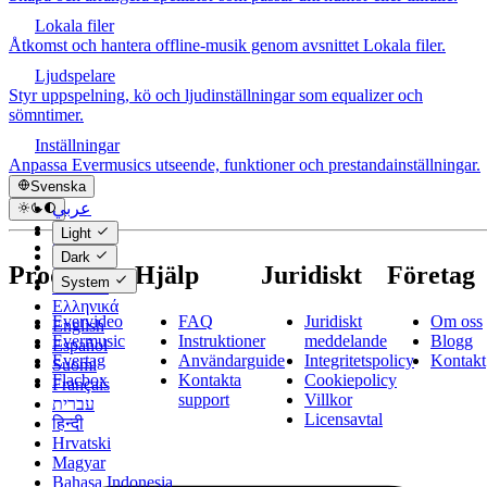
Lokala filer
Åtkomst och hantera offline-musik genom avsnittet Lokala filer.
Ljudspelare
Styr uppspelning, kö och ljudinställningar som equalizer och
sömntimer.
Inställningar
Anpassa Evermusics utseende, funktioner och prestandainställningar.
Svenska
عربي
Català
Light
Čeština
Dark
Dansk
Produkter
Hjälp
Juridiskt
Företag
System
Deutsch
Ελληνικά
Evervideo
FAQ
Juridiskt
Om oss
English
Evermusic
Instruktioner
meddelande
Blogg
Español
Evertag
Användarguide
Integritetspolicy
Kontakt
Suomi
Flacbox
Kontakta
Cookiepolicy
Français
support
Villkor
עברית
Licensavtal
हिन्दी
Hrvatski
Magyar
Bahasa Indonesia