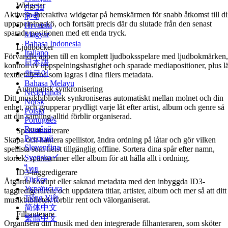
Widgetar
עברית
Aktivera interaktiva widgetar på hemskärmen för snabb åtkomst till d
हिन्दी
uppspelningskö, och fortsätt precis där du slutade från den senast
Hrvatski
sparade positionen med ett enda tryck.
Magyar
Bahasa Indonesia
Ljudböcker
Italiano
Förvandla appen till en komplett ljudboksspelare med ljudbokmärken,
日本語
kontroll av uppspelningshastighet och sparade mediapositioner, plus l
한국어
textdetaljerna som lagras i dina filers metadata.
Bahasa Melayu
Automatisk synkronisering
Nederlands
Ditt musikbibliotek synkroniseras automatiskt mellan molnet och din
Norsk
enhet, och grupperar prydligt varje låt efter artist, album och genre så
Polski
att din samling alltid förblir organiserad.
Português
Română
Spellisthanterare
Русский
Skapa och hantera spellistor, ändra ordning på låtar och gör vilken
Slovenčina
spellista som helst tillgänglig offline. Sortera dina spår efter namn,
Svenska
storlek, spårnummer eller album för att hålla allt i ordning.
ไทย
ID3-taggredigerare
Türkçe
Åtgärda korrupt eller saknad metadata med den inbyggda ID3-
Українська
taggredigeraren, och uppdatera titlar, artister, album och mer så att ditt
Tiếng Việt
musikbibliotek förblir rent och välorganiserat.
简体中文
Filhanterare
繁體中文
Organisera din musik med den integrerade filhanteraren, som sköter