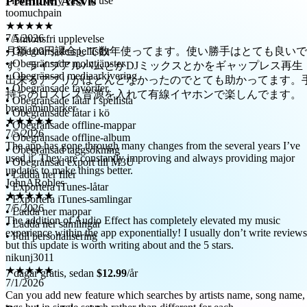
Premium Årsvis
★★★★★
7/5/2026
月額100円課金して数年使ってます。使い勝手はとても良いで
• Annonsfri upplevelse
す。ライブアルバムとかDJミックスとかをギャップレス再生
• Obegränsade spellistor
出来るアプリがほとんどなかったのでとても助かってます。
• Obegränsade molntjänster
持ちのロスレス音源を入れて有線イヤホンで楽しんでます。
• Obegränsad mediaarkivering
brenjaminbarker
• Obegränsade favoriter
★★★★★
• Obegränsade låtar i spellista
7/5/2026
• Obegränsade låtar i kö
The app has gone through many changes from the several years I’ve
• Obegränsade offline-mappar
used it. They are constantly improving and always providing major
• Obegränsade offline-album
updates to make things better.
• Obegränsad taggsökning
JohnARobles
• Obegränsad export till M3U
★★★★★
• Ladda ner filer
7/5/2026
• Exportera iTunes-låtar
The addition of Audio Effect has completely elevated my music
• Exportera iTunes-samlingar
experience within the app exponentially! I usually don’t write reviews
• Ladda ner mappar
but this update is worth writing about and the 5 stars.
• Ladda ner samlingar
nikunj3011
• Full personalisering
★★★★★
7/1/2026
Can you add new feature which searches by artists name, song name,
7 dagar gratis, sedan
$12.99
/år
tags but in single search rather than different for each
Satyam51217