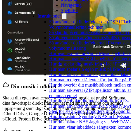
Navigering
Spellistor
Instruktioner
Så använder du ljudeffekter och DSP i Flac
Volymnormalisering och mer
Så slår du på en musikvisualiserare medan 
Så aktiverar och använder du sömlös uppspe
Så använder du ljudeffekterna i Evermusic: e
volymnormalisering
Hur man exporterar Apple Music-spellistor 
Hur man skapar en M3U-spellista för Intern
Hur du spelar din musik från Mac / PC / 
Hur man spelar sin egen musik på iPhone m
Hur du ändrar albumomslag för lokala låtar p
Hur man redigerar låttexter för ljudfiler på
Hur du överför ditt musikbibliotek mellan en
Din musik i molnet
Hur man arkiverar (ZIP) spellistor, album, ar
en annan enhet
Skapa din egen avancerade musikströmningstjänst gratis! Strömma
Hur du scrobblar din musikhistorik från Ever
dina favoritspår direkt från molnet med smart buffring och sömlös
Hur man använder dynamiska Spelas Nu-wid
uppspelning samtidigt som du sparar enhetslagring. Anslut tjänster so
Steg-för-steg-guide: Importera ditt iCloud-b
iCloud Drive, Google Drive, Dropbox, OneDrive, Box, MEGA,
Hur du ansluter Synology NAS och lyssnar 
pCloud, Proton Drive och många fler.
Hur du ansluter NAS-lagring via WebDAV oc
Hur man visar inbäddade sångtexter, kommen