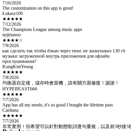
Łukasz100
★★★★★
7/12/2026
The Champions League among music apps
nejtrianoo
★★★★☆
7/9/2026
как сделать так чтобы бэкап через тюнс не захватывал 130 гб
музыки загруженной внутрь приложения для офлайн
прослушивания?
KungKimYeung
★★★★★
7/8/2026
均衡器自定後，儲存時會當機，請有關方面修復！謝謝！
HYPEBEAST666
★★★★★
7/7/2026
App has all my needs, it’s so good I bought the lifetime pass
Caeliana
★★★★★
7/7/2026
非常實用！但希望可以針對動態歌詞逐句重複，以及前5秒後5
的功能，方便練唱。
Dario890x