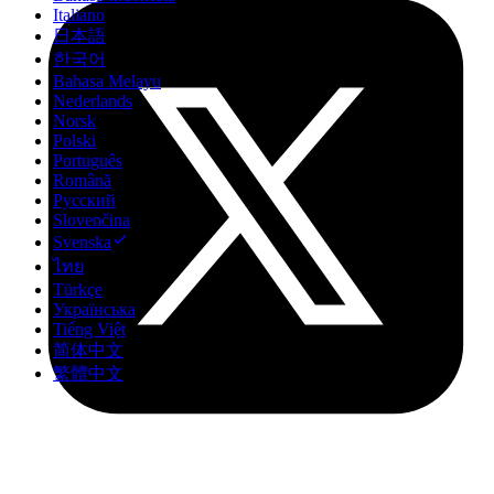
Italiano
日本語
한국어
Bahasa Melayu
Nederlands
Norsk
Polski
Português
Română
Русский
Slovenčina
Svenska
ไทย
Türkçe
Українська
Tiếng Việt
简体中文
繁體中文