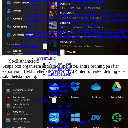
Evermusic reklamvideo: Molnmusikspelare
Evermusic 3.6: CarPlay, VoiceOver och mer
Evermusic 3.1: Crossfade, bibliotekssynk och säkerhetsk
Evermusic når 3 miljoner nedladdningar: Funktionsövers
Flacbox 1.6: Autosynk, equalizer, OPUS-stöd
Evermusic 2.3: Autosynk, uppspelningsposition och tagg
Streama musik från molnlagring på iPhone med Evermus
iOS Audio Streaming med AVAssetResourceLoader
Dokumentation
Användarhandbok
Evermusic
Spellisthanterare
Anslutningar
Skapa och organisera anpassade spellistor, ändra ordning på låtar,
Inställningar
exportera till M3U eller arkivera som ZIP-filer för enkel delning eller
Ljudspelaren
säkerhetskopiering.
Lokala filer
Musikbibliotek
Navigation
Spellistor
Evertag
Anslutningar
Inställningar
Lokala filer
Mappningar av taggfält
Navigering