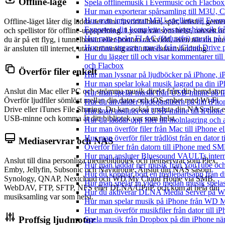
Offline-läge
Spela offlinemusik i Evermusic och Flacbox: 
Hur man exporterar spårsamling till M3U,
Hur man importerar M3U-spellista till Ever
Offline-läget låter dig ladda ner dina favoritalbum, spår, artister, genre
Exportera din kompletta lyssningshistorik f
och spellistor för offline-uppspelning. Lyssna var som helst, oavsett 
Hur man spelar FLAC (förlustfri) musik på 
du är på ett flyg, i tunnelbanan eller bortom räckvidd, även när du inte
Hur man streamar musik från iCloud Drive 
är ansluten till internet, utan strömning och utan dataanvändning.
Hur du lägger till och visar kommentarer ti
och Flacbox
Överför filer enkelt
Hur man lyssnar på ljudböcker på iPhone,
Hur man spelar lokal musik lagrad pa din iP
Anslut din Mac eller PC och strömma musik direkt från din hemdator.
Hur man spelar musik från USB-minne på 
Överför ljudfiler sömlöst mellan din dator och iOS-enhet med Wi-Fi
Hur du använder ljudequalizern på din iPh
Drive eller iTunes File Sharing. Du kan också ansluta din NAS eller e
Hur man ansluter ett USB-minne till iPhone o
USB-minne och komma åt ditt bibliotek var som helst.
Hur du laddar upp filer till molnlagring och 
Hur man överför filer från Mac till iPhone e
Hur man överför filer trådlöst från en dator
Mediaservrar och NAS
Överför filer från datorn till iPhone med SM
Hur man ansluter Bluesound VAULTs interna
Anslut till dina personliga mediebibliotek och hemservrar som Plex,
Hur man laddar ner musik från YouTube och 
Emby, Jellyfin, Subsonic och Navidrome. Anslut din NAS såsom
Hur du kopplar bort en tredjepartsapp från 
Synology, QNAP, Nextcloud och WD My Cloud Home via SMB,
Hur man spelar in video medan musik spela
WebDAV, FTP, SFTP, NFS eller DLNA/UPnP, och kom åt hela din
Hur du aktiverar DLNA Media Server på Wi
musiksamling var som helst.
Hur man spelar musik på iPhone från WD
Hur man överför musikfiler från dator till 
Proffsig ljudmotor
Spela musik från Dropbox på din iPhone när 