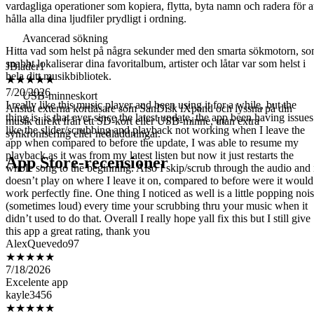
vardagliga operationer som kopiera, flytta, byta namn och radera för a
hålla alla dina ljudfiler prydligt i ordning.
Avancerad sökning
JBlader1
Hitta vad som helst på några sekunder med den smarta sökmotorn, s
★★★★★
snabbt lokaliserar dina favoritalbum, artister och låtar var som helst i
7/20/2026
hela ditt musikbibliotek.
I really like this music player and been using it for a while, but the
thing is, is that ever since the latest update, the app been having issues
USB-minneskort
like the slider/scrubbing and playback not working when I leave the
Anslut externa kortläsare som SanDisk iXpand och lyssna på din
app when compared to before the update, I was able to resume my
musik direkt från ett SD-kort eller USB-minne, utan extra
playback as it was from my latest listen but now it just restarts the
synkronisering eller nedladdningar.
whole song to the beginning. Also I skip/scrub through the audio and 
doesn’t play on where I leave it on, compared to before were it would
App Store-recensioner
work perfectly fine. One thing I noticed as well is a little popping noi
(sometimes loud) every time your scrubbing thru your music when it
didn’t used to do that. Overall I really hope yall fix this but I still give
this app a great rating, thank you
AlexQuevedo97
★★★★★
7/18/2026
Excelente app
kayle3456
★★★★★
7/16/2026
The customization on this app is great!