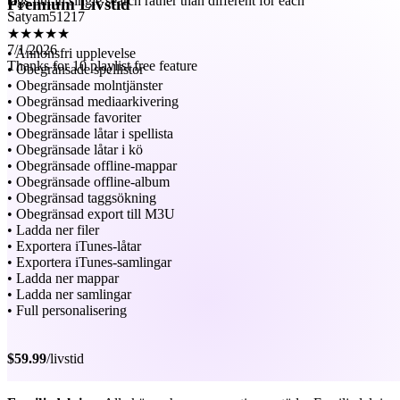
★★★★★
Premium Livstid
7/1/2026
Thanks for 10 playlist free feature
• Annonsfri upplevelse
• Obegränsade spellistor
• Obegränsade molntjänster
• Obegränsad mediaarkivering
• Obegränsade favoriter
• Obegränsade låtar i spellista
• Obegränsade låtar i kö
• Obegränsade offline-mappar
• Obegränsade offline-album
• Obegränsad taggsökning
• Obegränsad export till M3U
• Ladda ner filer
• Exportera iTunes-låtar
• Exportera iTunes-samlingar
• Ladda ner mappar
• Ladda ner samlingar
• Full personalisering
$59.99
/livstid