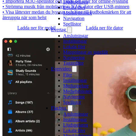
• Importera M3U-spellistor och ladda ner låtar för offline-lyssning
Ljudspelaren
• Strömma musik från molnlagring, NAS, dator eller USB-minnen
Lokala filer
• Visa låttexter medan du lyssnar och lägg till ljudbokmärken för att
Musikbibliotek
återuppta när som helst
Navigation
Spellistor
Ladda ner för mobil
Ladda ner för dator
Evertag
Anslutningar
Inställningar
Lokala filer
Mappningar av taggfält
Navigering
Taggeditor
Evervideo
Filer
Inställningar
Mediaspelare
Mediebibliotek
Navigering
Spellistor
Flacbox
Anslutningar
Inställningar
Ljudspelaren
Lokala filer
Musikbibliotek