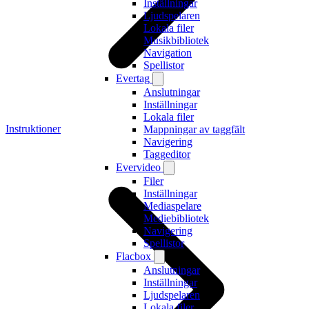
Inställningar
Ljudspelaren
Lokala filer
Musikbibliotek
Navigation
Spellistor
Evertag
Anslutningar
Inställningar
Lokala filer
Instruktioner
Mappningar av taggfält
Navigering
Taggeditor
Evervideo
Filer
Inställningar
Mediaspelare
Mediebibliotek
Navigering
Spellistor
Flacbox
Anslutningar
Inställningar
Ljudspelaren
Lokala filer