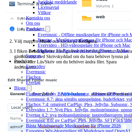
Juridiskt meddelande
Licensavtal
Villkor
Kontakta oss
Om oss
Produkter
Evermusic - Offline musikspelare för iPhone och 
Evertag - Musiktaggredigerare för iPhone och Ma
Välj mappen
Music
och klicka på
Redigera
.
Evervideo - HD-videospelare för iPhone och Mac
Flacbox - Hi-Res ljudspelare for iPhone och Mac
I fliken
Behörigheter
konfigurerar du behörigheterna. Aktivera
Support
gäståtkomst med Skrivskyddad om du bara behöver lyssna på
Produkter
musik, eller Läs/Skriv om du behöver ändra filer. Spara
Evervideo
ändringarna.
Evermusic
Flacbox
Evertag
Blogg
Flacbox 7.6: Ny BASS-ljudmotor, effekter, DSP och en l
Evermusic 8.7: äkta sömlös uppspelning, ljudeffekter, v
Flacbox 7.4: omgjord CarPlay, Plex, Jellyfin, Subsonic, S
Evervideo 1.7: Nytt Plex, Jellyfin, molnströmning, uppsp
Evertag 4.2: nya molnanslutningar, taggredigerarens instä
Evermusic 8.6: ny CarPlay, Plex, Jellyfin, SFTP och lått
Bästa Molnbaserade Musikspelare för iPhone 2026
Exportera Wix-blogginlägg till Markdown med OpenAI