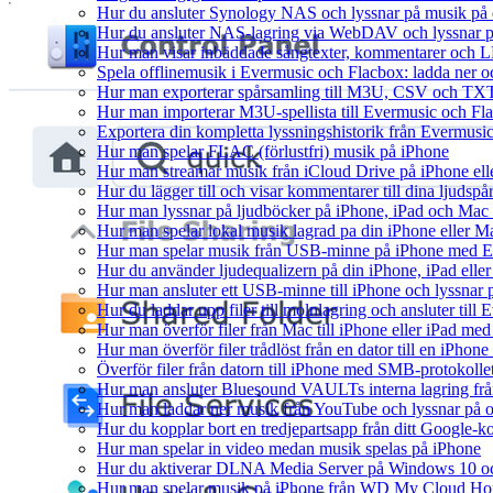
Hur du ansluter Synology NAS och lyssnar på musik på 
Hur du ansluter NAS-lagring via WebDAV och lyssnar p
Hur man visar inbäddade sångtexter, kommentarer och LR
Spela offlinemusik i Evermusic och Flacbox: ladda ner och
Hur man exporterar spårsamling till M3U, CSV och TXT
Hur man importerar M3U-spellista till Evermusic och Fl
Exportera din kompletta lyssningshistorik från Evermusic
Hur man spelar FLAC (förlustfri) musik på iPhone
Hur man streamar musik från iCloud Drive på iPhone el
Hur du lägger till och visar kommentarer till dina ljud
Hur man lyssnar på ljudböcker på iPhone, iPad och Ma
Hur man spelar lokal musik lagrad pa din iPhone eller M
Hur man spelar musik från USB-minne på iPhone med E
Hur du använder ljudequalizern på din iPhone, iPad el
Hur man ansluter ett USB-minne till iPhone och lyssnar på
Hur du laddar upp filer till molnlagring och ansluter till
Hur man överför filer från Mac till iPhone eller iPad med
Hur man överför filer trådlöst från en dator till en iPho
Överför filer från datorn till iPhone med SMB-protokolle
Hur man ansluter Bluesound VAULTs interna lagring frå
Hur man laddar ner musik från YouTube och lyssnar på o
Hur du kopplar bort en tredjepartsapp från ditt Google-k
Hur man spelar in video medan musik spelas på iPhone
Hur du aktiverar DLNA Media Server på Windows 10 och
Hur man spelar musik på iPhone från WD My Cloud H