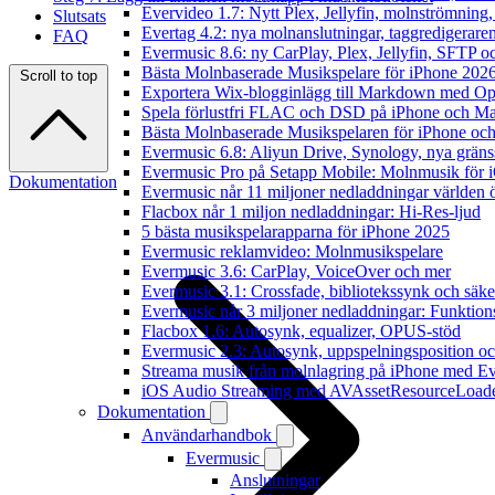
Evervideo 1.7: Nytt Plex, Jellyfin, molnströmning
Slutsats
Evertag 4.2: nya molnanslutningar, taggredigeraren
FAQ
Evermusic 8.6: ny CarPlay, Plex, Jellyfin, SFTP oc
Bästa Molnbaserade Musikspelare för iPhone 202
Scroll to top
Exportera Wix-blogginlägg till Markdown med O
Spela förlustfri FLAC och DSD på iPhone och M
Bästa Molnbaserade Musikspelaren för iPhone och
Evermusic 6.8: Aliyun Drive, Synology, nya gränssn
Evermusic Pro på Setapp Mobile: Molnmusik för 
Dokumentation
Evermusic når 11 miljoner nedladdningar världen 
Flacbox når 1 miljon nedladdningar: Hi-Res-ljud
5 bästa musikspelarapparna för iPhone 2025
Evermusic reklamvideo: Molnmusikspelare
Evermusic 3.6: CarPlay, VoiceOver och mer
Evermusic 3.1: Crossfade, bibliotekssynk och säke
Evermusic når 3 miljoner nedladdningar: Funktion
Flacbox 1.6: Autosynk, equalizer, OPUS-stöd
Evermusic 2.3: Autosynk, uppspelningsposition oc
Streama musik från molnlagring på iPhone med E
iOS Audio Streaming med AVAssetResourceLoad
Dokumentation
Användarhandbok
Evermusic
Anslutningar