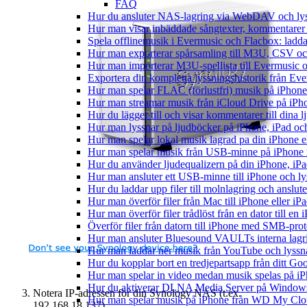
FAQ
Hur du ansluter NAS-lagring via WebDAV och lyss
Hur man visar inbäddade sångtexter, kommentarer 
Spela offlinemusik i Evermusic och Flacbox: ladda n
Hur man exporterar spårsamling till M3U, CSV o
Hur man importerar M3U-spellista till Evermusic 
Exportera din kompletta lyssningshistorik från Eve
Hur man spelar FLAC (förlustfri) musik på iPhone
Hur man streamar musik från iCloud Drive på iPh
Hur du lägger till och visar kommentarer till din
Hur man lyssnar på ljudböcker på iPhone, iPad 
Hur man spelar lokal musik lagrad pa din iPhone e
Hur man spelar musik från USB-minne på iPhone
Hur du använder ljudequalizern på din iPhone, i
Hur man ansluter ett USB-minne till iPhone och lyss
Hur du laddar upp filer till molnlagring och anslute
Hur man överför filer från Mac till iPhone eller i
Hur man överför filer trådlöst från en dator till e
Överför filer från datorn till iPhone med SMB-prot
Hur man ansluter Bluesound VAULTs interna lagri
Hur man laddar ner musik från YouTube och lyssna
Hur du kopplar bort en tredjepartsapp från ditt Go
Hur man spelar in video medan musik spelas på i
Hur du aktiverar DLNA Media Server på Windows 
Notera IP-adressen för din Synology NAS (t.ex.
Hur man spelar musik på iPhone från WD My Cl
192.168.18.137).