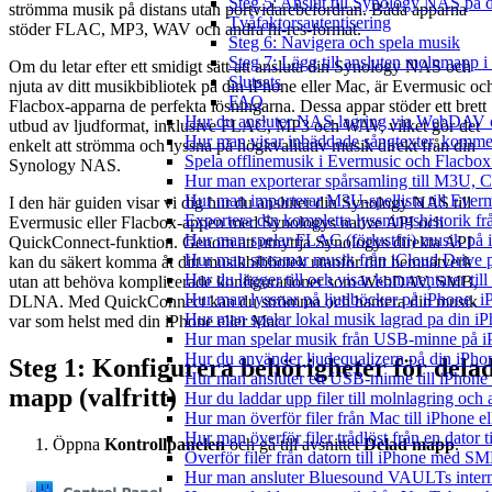
Steg 5: Anslut till Synology NAS på
strömma musik på distans utan portvidarebefordran. Båda apparna
Tvåfaktorsautentisering
stöder FLAC, MP3, WAV och andra hi-res-format.
Steg 6: Navigera och spela musik
Steg 7: Lägg till ansluten molnmapp i
Om du letar efter ett smidigt sätt att ansluta din Synology NAS och
Slutsats
njuta av ditt musikbibliotek på din iPhone eller Mac, är Evermusic oc
FAQ
Flacbox-apparna de perfekta lösningarna. Dessa appar stöder ett brett
Hur du ansluter NAS-lagring via WebDAV oc
utbud av ljudformat, inklusive FLAC, MP3 och WAV, vilket gör det
Hur man visar inbäddade sångtexter, kommen
enkelt att strömma och lyssna på högkvalitativ musik direkt från din
Spela offlinemusik i Evermusic och Flacbox: 
Synology NAS.
Hur man exporterar spårsamling till M3U,
Hur man importerar M3U-spellista till Ever
I den här guiden visar vi dig hur du ansluter din Synology NAS till
Exportera din kompletta lyssningshistorik f
Evermusic eller Flacbox-appen med Synologys native API och
Hur man spelar FLAC (förlustfri) musik på 
QuickConnect-funktion. Genom att utnyttja Synologys direkta API
Hur man streamar musik från iCloud Drive 
kan du säkert komma åt ditt musikbibliotek utanför ditt hemnätverk
Hur du lägger till och visar kommentarer ti
utan att behöva komplicerade konfigurationer som WebDAV, SMB,
Hur man lyssnar på ljudböcker på iPhone,
DLNA. Med QuickConnect kan du strömma och hantera din musik
Hur man spelar lokal musik lagrad pa din iP
var som helst med din iPhone eller Mac.
Hur man spelar musik från USB-minne på 
Hur du använder ljudequalizern på din iPh
Steg 1: Konfigurera behörigheter för dela
Hur man ansluter ett USB-minne till iPhone o
mapp (valfritt)
Hur du laddar upp filer till molnlagring och 
Hur man överför filer från Mac till iPhone e
Hur man överför filer trådlöst från en dator
Öppna
Kontrollpanelen
och gå till avsnittet
Delad mapp
.
Överför filer från datorn till iPhone med SM
Hur man ansluter Bluesound VAULTs interna