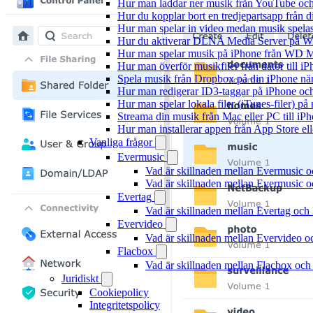
Hur man laddar ner musik från YouTube och 
Hur du kopplar bort en tredjepartsapp från 
Hur man spelar in video medan musik spela
Hur du aktiverar DLNA Media Server på Wi
Hur man spelar musik på iPhone från WD
Hur man överför musikfiler från dator till 
Spela musik från Dropbox på din iPhone när 
Hur man redigerar ID3-taggar på iPhone o
Hur man spelar lokala filer (iTunes-filer) p
Streama din musik från Mac eller PC till 
Hur man installerar appen från App Store el
Vanliga frågor
Evermusic
Vad är skillnaden mellan Evermusic 
Vad är skillnaden mellan Evermusic
Evertag
Vad är skillnaden mellan Evertag oc
Evervideo
Vad är skillnaden mellan Evervideo 
Flacbox
Vad är skillnaden mellan Flacbox oc
Juridiskt
Cookiepolicy
Integritetspolicy