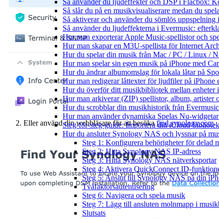
Så använder du ljudeffekter och DSP i Flacbox: 
Så slår du på en musikvisualiserare medan du spe
Så aktiverar och använder du sömlös uppspelning 
Så använder du ljudeffekterna i Evermusic: efterkl
Hur man exporterar Apple Music-spellistor och sp
Hur man skapar en M3U-spellista för Internet Arch
Hur du spelar din musik från Mac / PC / Linux 
Hur man spelar sin egen musik på iPhone med Ca
Hur du ändrar albumomslag för lokala låtar på Spot
Hur man redigerar låttexter för ljudfiler på iPhon
Hur du överför ditt musikbibliotek mellan enheter 
Hur man arkiverar (ZIP) spellistor, album, artister
Hur du scrobblar din musikhistorik från Evermusic 
Hur man använder dynamiska Spelas Nu-widgetar 
Eller använd din webbläsare för att besöka
find.synology.com
.
Steg-för-steg-guide: Importera ditt iCloud-bibliote
Hur du ansluter Synology NAS och lyssnar på mus
Steg 1: Konfigurera behörigheter för delad m
Steg 2: Hitta Synology NAS IP-adress
Steg 3: Hitta Synology NAS nätverksportar
Steg 4: Aktivera QuickConnect ID-funktion
Steg 5: Anslut till Synology NAS på din i
Tvåfaktorsautentisering
Steg 6: Navigera och spela musik
Steg 7: Lägg till ansluten molnmapp i musik
Slutsats