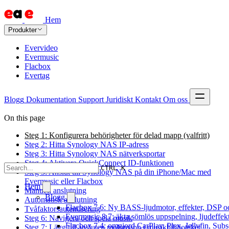
Hem
Produkter
Evervideo
Evermusic
Flacbox
Evertag
Blogg
Dokumentation
Support
Juridiskt
Kontakt
Om oss
On this page
Steg 1: Konfigurera behörigheter för delad mapp (valfritt)
Steg 2: Hitta Synology NAS IP-adress
Steg 3: Hitta Synology NAS nätverksportar
Steg 4: Aktivera QuickConnect ID-funktionen
CTRL K
Steg 5: Anslut till Synology NAS på din iPhone/Mac med
Evermusic eller Flacbox
Hem
Manuell anslutning
Blogg
Automatisk anslutning
Flacbox 7.6: Ny BASS-ljudmotor, effekter, DSP oc
Tvåfaktorsautentisering
Evermusic 8.7: äkta sömlös uppspelning, ljudeffek
Steg 6: Navigera och spela musik
Flacbox 7.4: omgjord CarPlay, Plex, Jellyfin, Subs
Steg 7: Lägg till ansluten molnmapp i musikbiblioteket