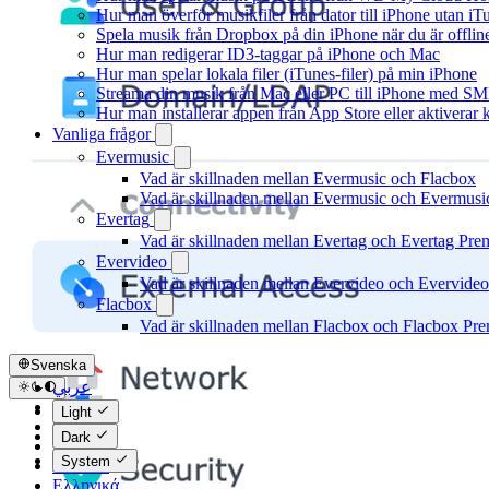
Hur man överför musikfiler från dator till iPhone utan 
Spela musik från Dropbox på din iPhone när du är offlin
Hur man redigerar ID3-taggar på iPhone och Mac
Hur man spelar lokala filer (iTunes-filer) på min iPhone
Streama din musik från Mac eller PC till iPhone med S
Hur man installerar appen från App Store eller aktivera
Vanliga frågor
Evermusic
Vad är skillnaden mellan Evermusic och Flacbox
Vad är skillnaden mellan Evermusic och Evermus
Evertag
Vad är skillnaden mellan Evertag och Evertag Pr
Evervideo
Vad är skillnaden mellan Evervideo och Evervide
Flacbox
Vad är skillnaden mellan Flacbox och Flacbox Pr
Svenska
عربي
Català
Light
Čeština
Dark
Dansk
System
Deutsch
Ελληνικά