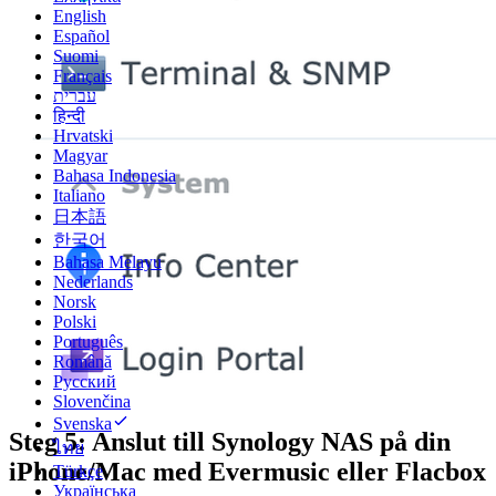
English
Español
Suomi
Français
עברית
हिन्दी
Hrvatski
Magyar
Bahasa Indonesia
Italiano
日本語
한국어
Bahasa Melayu
Nederlands
Norsk
Polski
Português
Română
Русский
Slovenčina
Svenska
Steg 5: Anslut till Synology NAS på din
ไทย
iPhone/Mac med Evermusic eller Flacbox
Türkçe
Українська