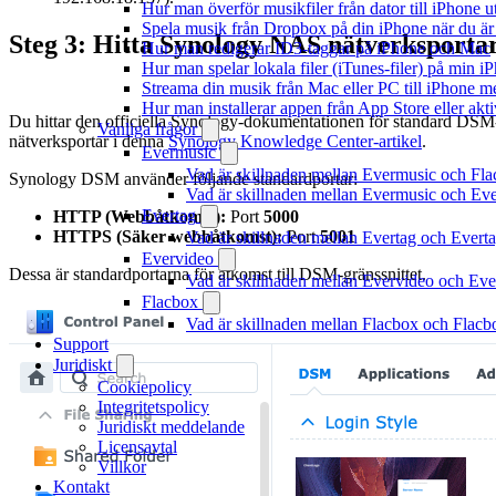
Hur man överför musikfiler från dator till iPhone
Spela musik från Dropbox på din iPhone när du är 
Steg 3: Hitta Synology NAS nätverksporta
Hur man redigerar ID3-taggar på iPhone och Mac
Hur man spelar lokala filer (iTunes-filer) på min i
Streama din musik från Mac eller PC till iPhone
Hur man installerar appen från App Store eller ak
Du hittar den officiella Synology-dokumentationen för standard DSM
Vanliga frågor
nätverksportar i denna
Synology Knowledge Center-artikel
.
Evermusic
Vad är skillnaden mellan Evermusic och Fl
Synology DSM använder följande standardportar:
Vad är skillnaden mellan Evermusic och E
Evertag
HTTP (Webbåtkomst):
Port
5000
HTTPS (Säker webbåtkomst):
Port
5001
Vad är skillnaden mellan Evertag och Ever
Evervideo
Dessa är standardportarna för åtkomst till DSM-gränssnittet.
Vad är skillnaden mellan Evervideo och Ev
Flacbox
Vad är skillnaden mellan Flacbox och Flac
Support
Juridiskt
Cookiepolicy
Integritetspolicy
Juridiskt meddelande
Licensavtal
Villkor
Kontakt