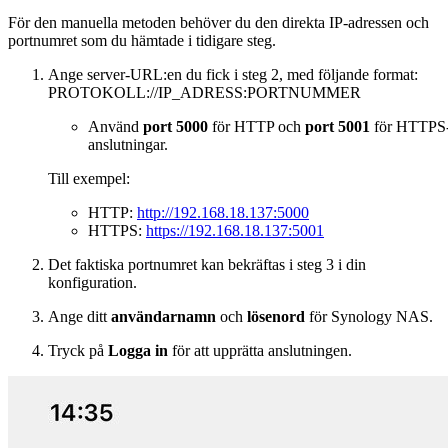
För den manuella metoden behöver du den direkta IP-adressen och
portnumret som du hämtade i tidigare steg.
Ange server-URL:en du fick i steg 2, med följande format:
PROTOKOLL://IP_ADRESS:PORTNUMMER
Använd
port 5000
för HTTP och
port 5001
för HTTPS
anslutningar.
Till exempel:
HTTP:
http://192.168.18.137:5000
HTTPS:
https://192.168.18.137:5001
Det faktiska portnumret kan bekräftas i steg 3 i din
konfiguration.
Ange ditt
användarnamn
och
lösenord
för Synology NAS.
Tryck på
Logga in
för att upprätta anslutningen.