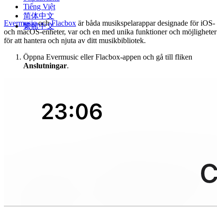
Tiếng Việt
简体中文
Evermusic
och
Flacbox
är båda musikspelarappar designade för iOS-
繁體中文
och macOS-enheter, var och en med unika funktioner och möjligheter
för att hantera och njuta av ditt musikbibliotek.
Öppna Evermusic eller Flacbox-appen och gå till fliken
Anslutningar
.