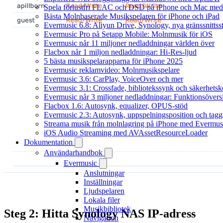
Spela förlustfri FLAC och DSD på iPhone och Mac med
Bästa Molnbaserade Musikspelaren för iPhone och iPad
Evermusic 6.8: Aliyun Drive, Synology, nya gränssnittsst
Evermusic Pro på Setapp Mobile: Molnmusik för iOS
Evermusic når 11 miljoner nedladdningar världen över
Flacbox når 1 miljon nedladdningar: Hi-Res-ljud
5 bästa musikspelarapparna för iPhone 2025
Evermusic reklamvideo: Molnmusikspelare
Evermusic 3.6: CarPlay, VoiceOver och mer
Evermusic 3.1: Crossfade, bibliotekssynk och säkerhetsk
Evermusic når 3 miljoner nedladdningar: Funktionsövers
Flacbox 1.6: Autosynk, equalizer, OPUS-stöd
Evermusic 2.3: Autosynk, uppspelningsposition och tagg
Streama musik från molnlagring på iPhone med Evermus
iOS Audio Streaming med AVAssetResourceLoader
Dokumentation
Användarhandbok
Evermusic
Anslutningar
Inställningar
Ljudspelaren
Lokala filer
Musikbibliotek
Steg 2: Hitta Synology NAS IP-adress
Navigation