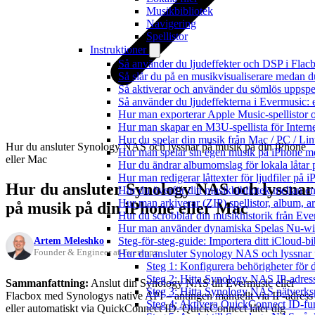
Musikbibliotek
Navigering
Spellistor
Instruktioner
Så använder du ljudeffekter och DSP i Fla
Så slår du på en musikvisualiserare medan 
Så aktiverar och använder du sömlös uppspe
Så använder du ljudeffekterna i Evermusic: 
Hur man exporterar Apple Music-spellistor 
Hur man skapar en M3U-spellista för Intern
Hur du spelar din musik från Mac / PC / 
Hur du ansluter Synology NAS och lyssnar på musik på din iPhone
Hur man spelar sin egen musik på iPhone m
eller Mac
Hur du ändrar albumomslag för lokala låtar p
Hur man redigerar låttexter för ljudfiler på
Hur du ansluter Synology NAS och lyssnar
Hur du överför ditt musikbibliotek mellan en
Hur man arkiverar (ZIP) spellistor, album, a
på musik på din iPhone eller Mac
Hur du scrobblar din musikhistorik från Ever
Hur man använder dynamiska Spelas Nu-wid
Artem Meleshko
Steg-för-steg-guide: Importera ditt iCloud-b
Founder & Engineer at Everappz
Hur du ansluter Synology NAS och lyssnar 
Steg 1: Konfigurera behörigheter för d
Steg 2: Hitta Synology NAS IP-adres
Sammanfattning:
Anslut din Synology NAS till Evermusic eller
Steg 3: Hitta Synology NAS nätverks
Flacbox med Synologys native API – antingen manuellt via IP-adress
Steg 4: Aktivera QuickConnect ID-fu
eller automatiskt via QuickConnect ID. QuickConnect låter dig