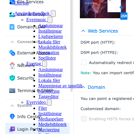
Om oss
Användarhandbok
Evermusic
Anslutningar
Inställningar
Ljudspelaren
Lokala filer
Musikbibliotek
Navigation
Spellistor
Evertag
Anslutningar
Inställningar
Lokala filer
Mappningar av taggfält
Navigering
Taggeditor
Evervideo
Filer
Inställningar
Mediaspelare
Mediebibliotek
Navigering