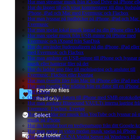
Hur man streamar musik från iCloud Drive på iPhone el
Hur du lägger till och visar kommentarer till dina ljudspå
iPhone, iPad och Mac med Evermusic och Flacbox
Hur man lyssnar på ljudböcker på iPhone, iPad och Mac
Evermusic
Hur man spelar lokal musik lagrad pa din iPhone eller M
Hur man spelar musik från USB-minne på iPhone med
Evermusic och iXpand från SanDisk
Hur du använder ljudequalizern på din iPhone, iPad elle
med Evermusic och Flacbox
Hur man ansluter ett USB-minne till iPhone och lyssnar 
musik eller hanterar filer på det
Hur du laddar upp filer till molnlagring och ansluter till
Evermusic, Flacbox eller Evertag
Hur man överför filer från Mac till iPhone eller iPad med
Hur man överför filer trådlöst från en dator till en iPhon
WiFi-Drive
Överför filer från datorn till iPhone med SMB-protokolle
Hur man ansluter Bluesound VAULTs interna lagring fr
Evermusic, Flacbox, Evertag
Hur man laddar ner musik från YouTube och lyssnar på of
musik på iPhone
Hur du kopplar bort en tredjepartsapp från ditt Google-k
Hur man spelar in video medan musik spelas på iPhone
Hur du aktiverar DLNA Media Server på Windows 10 o