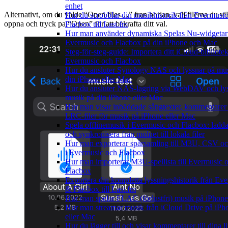
enhet
Alternativt, om du valde “Open files…” fran borjan, valj filerna du vil
Hur du scrobblar din musikhistorik från Evermusic 
oppna och tryck pa “Open” for att bekrafta ditt val.
Flacbox till Last.fm
Hur man använder dynamiska Spelas Nu-widgetar
Evermusic och Flacbox på din iPhone och Mac
Steg-för-steg-guide: Importera ditt iCloud-bibliotek 
Evermusic och Flacbox
Hur du ansluter Synology NAS och lyssnar på mu
din iPhone eller Mac
Hur du ansluter NAS-lagring via WebDAV och lys
musik på din iPhone eller Mac
Hur man visar inbäddade sångtexter, kommentarer
LRC-filer för musik på iPhone eller Mac
Spela offlinemusik i Evermusic och Flacbox: ladda
och synkronisera från molnet till lokala filer
Hur man exporterar spårsamling till M3U, CSV 
i Evermusic och Flacbox
Hur man importerar M3U-spellista till Evermusic 
Flacbox
Exportera din kompletta lyssningshistorik från Ev
& Flacbox till Last.fm
Hur man spelar FLAC (förlustfri) musik på iPhone
Hur man streamar musik från iCloud Drive på iPh
eller Mac
Hur du lägger till och visar kommentarer till dina l