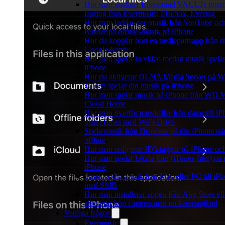
Hur man ansluter Bluesound VAULTs inter
lagring från Evermusic, Flacbox, Evertag
Hur man laddar ner musik från YouTube oc
lyssnar på offline-musik på iPhone
Hur du kopplar bort en tredjepartsapp från di
Google-konto
Hur man spelar in video medan musik spela
iPhone
Hur du aktiverar DLNA Media Server på 
10 och spelar din musik på iPhone
Hur man spelar musik på iPhone från WD 
Cloud Home
Hur man överför musikfiler från dator till i
utan iTunes med WiFi-Drive
Spela musik från Dropbox på din iPhone när
offline
Hur man redigerar ID3-taggar på iPhone o
Hur man spelar lokala filer (iTunes-filer) på
iPhone
Streama din musik från Mac eller PC till iP
med SMB
Hur man installerar appen från App Store ell
aktiverar köp i appen med en kampanjkod
Vanliga frågor
Evermusic