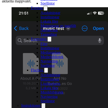
aktuella mappvalet.
Spellistor
Evertag
Anslutningar
Inställningar
Lokala filer
Mappningar av taggfält
Navigering
Taggeditor
Evervideo
Filer
Inställningar
Mediaspelare
Mediebibliotek
Navigering
Spellistor
Flacbox
Anslutningar
Inställningar
Ljudspelaren
Lokala filer
Musikbibliotek
Navigering
Spellistor
Instruktioner