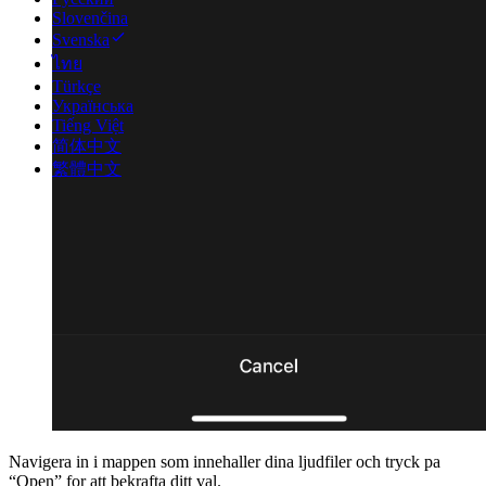
Slovenčina
Svenska
ไทย
Türkçe
Українська
Tiếng Việt
简体中文
繁體中文
Navigera in i mappen som innehaller dina ljudfiler och tryck pa
“Open” for att bekrafta ditt val.