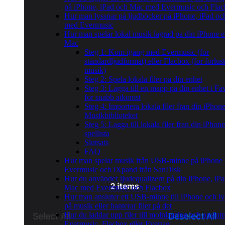
på iPhone, iPad och Mac med Evermusic och Fla
Hur man lyssnar på ljudböcker på iPhone, iPad o
med Evermusic
Hur man spelar lokal musik lagrad pa din iPhone el
Mac
Steg 1: Kom igang med Evermusic (for
standardljudformat) eller Flacbox (for forlust
musik)
Steg 2: Spela lokala filer pa din enhet
Steg 3: Lagga till en mapp pa din enhet i Fav
for snabb atkomst
Steg 4: Importera lokala filer fran din iPhone 
Musikbiblioteket
Steg 5: Lagga till lokala filer fran din iPhone
spellista
Slutsats
FAQ
Hur man spelar musik från USB-minne på iPhone
Evermusic och iXpand från SanDisk
Hur du använder ljudequalizern på din iPhone, iPad
Mac med Evermusic och Flacbox
Hur man ansluter ett USB-minne till iPhone och ly
på musik eller hanterar filer på det
Hur du laddar upp filer till molnlagring och ansluter
Evermusic, Flacbox eller Evertag