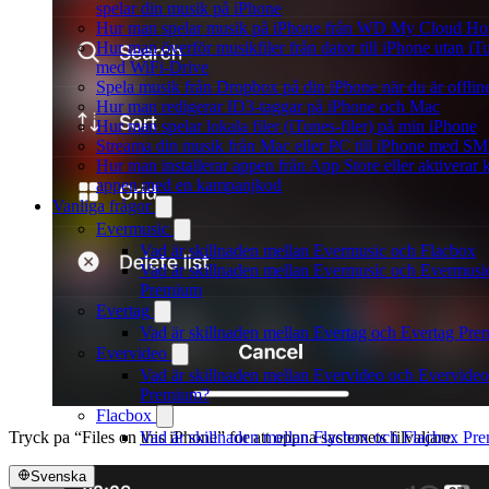
spelar din musik på iPhone
Hur man spelar musik på iPhone från WD My Cloud H
Hur man överför musikfiler från dator till iPhone utan iT
med WiFi-Drive
Spela musik från Dropbox på din iPhone när du är offlin
Hur man redigerar ID3-taggar på iPhone och Mac
Hur man spelar lokala filer (iTunes-filer) på min iPhone
Streama din musik från Mac eller PC till iPhone med S
Hur man installerar appen från App Store eller aktiverar 
appen med en kampanjkod
Vanliga frågor
Evermusic
Vad är skillnaden mellan Evermusic och Flacbox
Vad är skillnaden mellan Evermusic och Evermusi
Premium
Evertag
Vad är skillnaden mellan Evertag och Evertag Pr
Evervideo
Vad är skillnaden mellan Evervideo och Evervideo
Premium?
Flacbox
Vad är skillnaden mellan Flacbox och Flacbox Pr
Tryck pa “Files on this iPhone” for att oppna systemets filvaljare.
Svenska