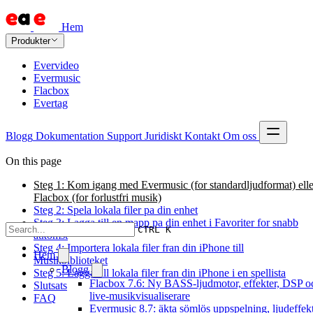
Hem
Produkter
Evervideo
Evermusic
Flacbox
Evertag
Blogg
Dokumentation
Support
Juridiskt
Kontakt
Om oss
On this page
Steg 1: Kom igang med Evermusic (for standardljudformat) elle
Flacbox (for forlustfri musik)
Steg 2: Spela lokala filer pa din enhet
Steg 3: Lagga till en mapp pa din enhet i Favoriter for snabb
CTRL K
atkomst
Steg 4: Importera lokala filer fran din iPhone till
Hem
Musikbiblioteket
Blogg
Steg 5: Lagga till lokala filer fran din iPhone i en spellista
Flacbox 7.6: Ny BASS-ljudmotor, effekter, DSP o
Slutsats
live-musikvisualiserare
FAQ
Evermusic 8.7: äkta sömlös uppspelning, ljudeffekt