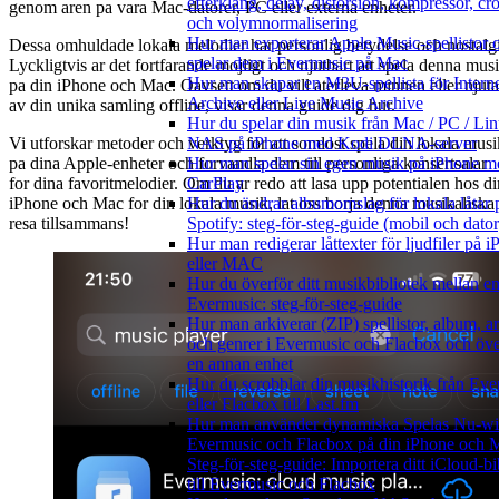
efterklang, delay, distorsion, kompressor, cr
genom aren pa vara Mac-datorer, PC eller externa enheter.
och volymnormalisering
Hur man exporterar Apple Music-spellistor 
Dessa omhuldade lokala melodier har personlig betydelse och nostalgi
spelar dem i Evermusic på Mac
Lyckligtvis ar det fortfarande mojligt och njutbart att spela denna mus
Hur man skapar en M3U-spellista för Intern
pa din iPhone och Mac. Oavsett om du vill aterleva minnen eller njuta
Archive eller Live Music Archive
av din unika samling offline, visar denna guide dig hur.
Hur du spelar din musik från Mac / PC / Lin
Vi utforskar metoder och verktyg for att somlost spela din lokala musi
NAS på iPhone med Kodi DLNA-server
pa dina Apple-enheter och forvandla dem till personliga konsertsalar
Hur man spelar sin egen musik på iPhone m
for dina favoritmelodier. Om du ar redo att lasa upp potentialen hos di
CarPlay
iPhone och Mac for din lokala musik, lat oss borja denna musikaliska
Hur du ändrar albumomslag för lokala låtar 
resa tillsammans!
Spotify: steg-för-steg-guide (mobil och dator
Hur man redigerar låttexter för ljudfiler på 
eller MAC
Hur du överför ditt musikbibliotek mellan en
Evermusic: steg-för-steg-guide
Hur man arkiverar (ZIP) spellistor, album, art
och genrer i Evermusic och Flacbox och över
en annan enhet
Hur du scrobblar din musikhistorik från Ev
eller Flacbox till Last.fm
Hur man använder dynamiska Spelas Nu-wid
Evermusic och Flacbox på din iPhone och 
Steg-för-steg-guide: Importera ditt iCloud-bi
till Evermusic och Flacbox