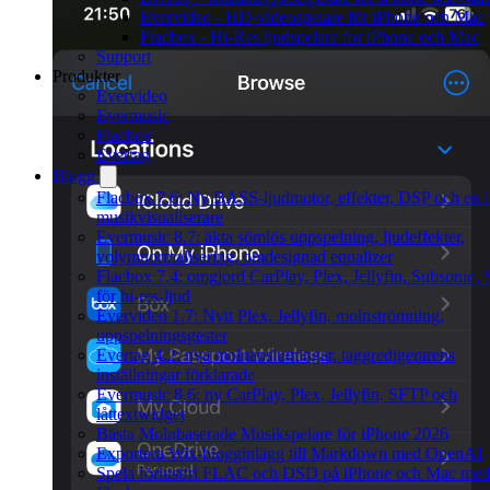
Evervideo - HD-videospelare för iPhone och Mac
Flacbox - Hi-Res ljudspelare for iPhone och Mac
Support
Produkter
Evervideo
Evermusic
Flacbox
Evertag
Blogg
Flacbox 7.6: Ny BASS-ljudmotor, effekter, DSP och en l
musikvisualiserare
Evermusic 8.7: äkta sömlös uppspelning, ljudeffekter,
volymnormalisering, omdesignad equalizer
Flacbox 7.4: omgjord CarPlay, Plex, Jellyfin, Subsonic,
för hi-res-ljud
Evervideo 1.7: Nytt Plex, Jellyfin, molnströmning,
uppspelningsgester
Evertag 4.2: nya molnanslutningar, taggredigerarens
inställningar förklarade
Evermusic 8.6: ny CarPlay, Plex, Jellyfin, SFTP och
låttextwidget
Bästa Molnbaserade Musikspelare för iPhone 2026
Exportera Wix-blogginlägg till Markdown med OpenAI
Spela förlustfri FLAC och DSD på iPhone och Mac med