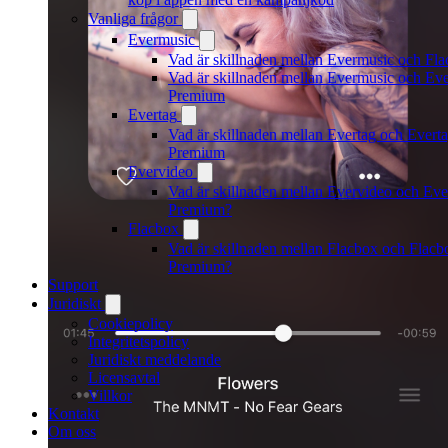
Vanliga frågor
Evermusic
Vad är skillnaden mellan Evermusic och Fl
Vad är skillnaden mellan Evermusic och Ev
Premium
Evertag
Vad är skillnaden mellan Evertag och Evert
Premium
Evervideo
Vad är skillnaden mellan Evervideo och Eve
Premium?
Flacbox
Vad är skillnaden mellan Flacbox och Flacb
Premium?
Support
Juridiskt
Cookiepolicy
Integritetspolicy
Juridiskt meddelande
Licensavtal
Villkor
Kontakt
Om oss