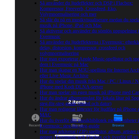
Så använder du ljudeffekter och DSP i Flacbox:
Kompressor, Freeverb, Crossfeed, Eko,
Volymnormalisering och mer
Så slår du på en musikvisualiserare medan du spel
musik på iPhone, iPad och Mac
Så aktiverar och använder du sömlös uppspelning 
Evermusic
Så använder du ljudeffekterna i Evermusic: efterkl
delay, distorsion, kompressor, crossfeed och
volymnormalisering
Hur man exporterar Apple Music-spellistor och spe
dem i Evermusic på Mac
Hur man skapar en M3U-spellista för Internet Arc
eller Live Music Archive
Hur du spelar din musik från Mac / PC / Linux / 
iPhone med Kodi DLNA-server
Hur man spelar sin egen musik på iPhone med Ca
Hur du ändrar albumomslag för lokala låtar på Spot
steg-för-steg-guide (mobil och dator)
Hur man redigerar låttexter för ljudfiler på iPhone e
MAC
Hur du överför ditt musikbibliotek mellan enheter i
Evermusic: steg-för-steg-guide
Hur man arkiverar (ZIP) spellistor, album, artister 
genrer i Evermusic och Flacbox och överför till e