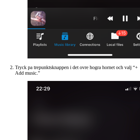
Tryck pa trepunktsknappen i det ovre hogra hornet och valj “+
Add music.”