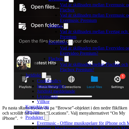
Vad är skillnaden mellan Evermusic o
Flacbox
Vad är skillnaden mellan Evermusic o
Evermusic Premium
Evertag
Vad är skillnaden mellan Evertag och
Premium
Evervideo
Vad är skillnaden mellan Evervideo o
Evervideo Premium?
Flacbox
Vad är skillnaden mellan Flacbox och
Flacbox Premium?
Juridiskt
Cookiepolicy
Integritetspolicy
Juridiskt meddelande
Licensavtal
Villkor
Kontakta oss
Pa nasta skarm trycker du pa “Browse”-objektet i den nedre flikfiken
Om oss
och scrollar till avsnittet “Locations”. Valj menyalternativet “On My
Produkter
iPhone”.
Evermusic - Offline musikspelare för iPhone och 
Evertag - Musiktaggredigerare för iPhone och Ma