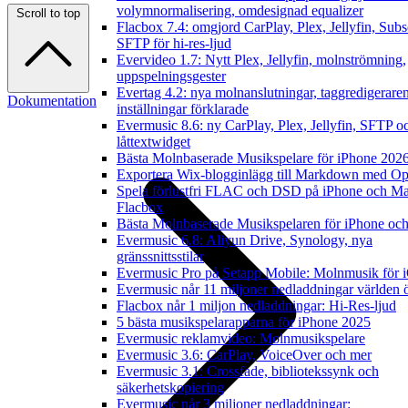
volymnormalisering, omdesignad equalizer
Scroll to top
Flacbox 7.4: omgjord CarPlay, Plex, Jellyfin, Subs
SFTP för hi-res-ljud
Evervideo 1.7: Nytt Plex, Jellyfin, molnströmning,
uppspelningsgester
Evertag 4.2: nya molnanslutningar, taggredigerare
Dokumentation
inställningar förklarade
Evermusic 8.6: ny CarPlay, Plex, Jellyfin, SFTP o
låttextwidget
Bästa Molnbaserade Musikspelare för iPhone 202
Exportera Wix-blogginlägg till Markdown med O
Spela förlustfri FLAC och DSD på iPhone och M
Flacbox
Bästa Molnbaserade Musikspelaren för iPhone och
Evermusic 6.8: Aliyun Drive, Synology, nya
gränssnittsstilar
Evermusic Pro på Setapp Mobile: Molnmusik för 
Evermusic når 11 miljoner nedladdningar världen 
Flacbox når 1 miljon nedladdningar: Hi-Res-ljud
5 bästa musikspelarapparna för iPhone 2025
Evermusic reklamvideo: Molnmusikspelare
Evermusic 3.6: CarPlay, VoiceOver och mer
Evermusic 3.1: Crossfade, bibliotekssynk och
säkerhetskopiering
Evermusic når 3 miljoner nedladdningar: