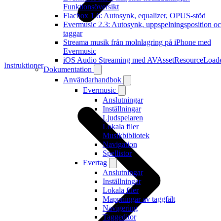
Funktionsöversikt
Flacbox 1.6: Autosynk, equalizer, OPUS-stöd
Evermusic 2.3: Autosynk, uppspelningsposition o
taggar
Streama musik från molnlagring på iPhone med
Evermusic
iOS Audio Streaming med AVAssetResourceLoad
Instruktioner
Dokumentation
Användarhandbok
Evermusic
Anslutningar
Inställningar
Ljudspelaren
Lokala filer
Musikbibliotek
Navigation
Spellistor
Evertag
Anslutningar
Inställningar
Lokala filer
Mappningar av taggfält
Navigering
Taggeditor