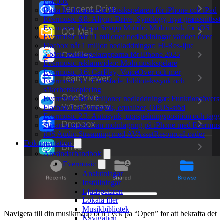
Flacbox
Bästa Molnbaserade Musikspelaren för iPhone och iPad
Evermusic 6.8: Aliyun Drive, Synology, nya gränssnittsst
Evermusic Pro på Setapp Mobile: Molnmusik för iOS
Evermusic når 11 miljoner nedladdningar världen över
Flacbox når 1 miljon nedladdningar: Hi-Res-ljud
5 bästa musikspelarapparna för iPhone 2025
Evermusic reklamvideo: Molnmusikspelare
Evermusic 3.6: CarPlay, VoiceOver och mer
Evermusic 3.1: Crossfade, bibliotekssynk och
säkerhetskopiering
Evermusic når 3 miljoner nedladdningar: Funktionsövers
Flacbox 1.6: Autosynk, equalizer, OPUS-stöd
Evermusic 2.3: Autosynk, uppspelningsposition och tagg
Streama musik från molnlagring på iPhone med Evermus
iOS Audio Streaming med AVAssetResourceLoader
Dokumentation
Användarhandbok
Evermusic
Anslutningar
Inställningar
Ljudspelaren
Lokala filer
Musikbibliotek
Navigera till din musikmapp och tryck pa “Open” for att bekrafta det
Navigation