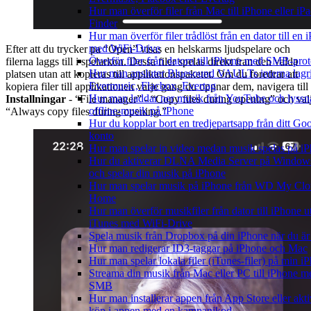
Hur man överför filer från Mac till iPhone eller i
Finder
Hur man överför filer trådlöst från en dator till en 
med WiFi-Drive
Efter att du trycker pa “Open” visas en helskarms ljudspelare och
Överför filer från datorn till iPhone med SMB-prot
filerna laggs till i spelarkon. Dessa filer spelas direkt fran den valda
Hur man ansluter Bluesound VAULTs interna lagri
platsen utan att kopieras till applikationspaketet. Om du foredrar att
Evermusic, Flacbox, Evertag
kopiera filer till applikationen varje gang du oppnar dem, navigera till
Hur man laddar ner musik från YouTube och lyssn
Installningar
- “File manager” - “Copy files during opening” och val
offline-musik på iPhone
“Always copy files during opening.”
Hur du kopplar bort en tredjepartsapp från ditt Go
konto
Hur man spelar in video medan musik spelas på i
Hur du aktiverar DLNA Media Server på Window
och spelar din musik på iPhone
Hur man spelar musik på iPhone från WD My Cl
Home
Hur man överför musikfiler från dator till iPhone u
iTunes med WiFi-Drive
Spela musik från Dropbox på din iPhone när du är 
Hur man redigerar ID3-taggar på iPhone och Mac
Hur man spelar lokala filer (iTunes-filer) på min i
Streama din musik från Mac eller PC till iPhone m
SMB
Hur man installerar appen från App Store eller akti
köp i appen med en kampanjkod