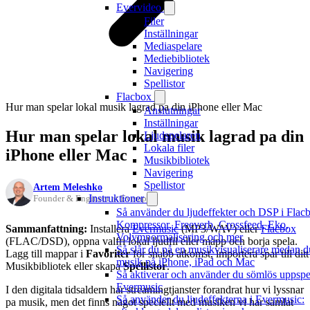
Evervideo
Filer
Inställningar
Mediaspelare
Mediebibliotek
Navigering
Spellistor
Flacbox
Hur man spelar lokal musik lagrad pa din iPhone eller Mac
Anslutningar
Inställningar
Hur man spelar lokal musik lagrad pa din
Ljudspelaren
Lokala filer
iPhone eller Mac
Musikbibliotek
Navigering
Spellistor
Artem Meleshko
Instruktioner
Founder & Engineer at Everappz
Så använder du ljudeffekter och DSP i Flac
Kompressor, Freeverb, Crossfeed, Eko,
Sammanfattning:
Installera
Evermusic
(MP3/WAV) eller
Flacbox
Volymnormalisering och mer
(FLAC/DSD), oppna valfri lokal ljudfil eller mapp och borja spela.
Så slår du på en musikvisualiserare medan d
Lagg till mappar i
Favoriter
for snabb atkomst, importera spar till ditt
musik på iPhone, iPad och Mac
Musikbibliotek eller skapa
Spellistor
.
Så aktiverar och använder du sömlös uppspe
Evermusic
I den digitala tidsaldern har streamingtjanster forandrat hur vi lyssnar
Så använder du ljudeffekterna i Evermusic:
pa musik, men det finns nagot speciellt med musiken vi har samlat