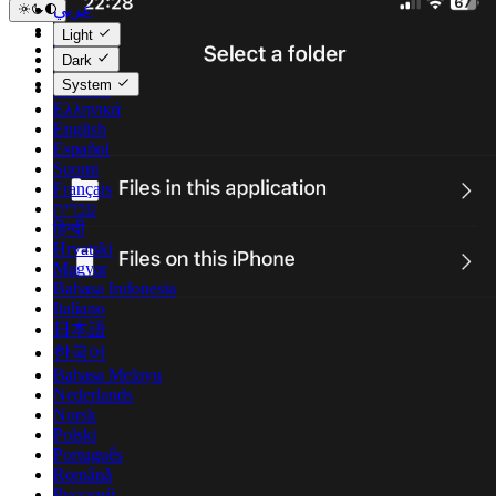
عربي
Català
Light
Čeština
Dark
Dansk
System
Deutsch
Ελληνικά
English
Español
Suomi
Français
עברית
हिन्दी
Hrvatski
Magyar
Bahasa Indonesia
Italiano
日本語
한국어
Bahasa Melayu
Nederlands
Norsk
Polski
Português
Română
Русский