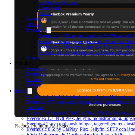
Juridiskt meddelande
Licensavtal
Villkor
Kontakta oss
Om oss
Produkter
Evermusic - Offline musikspelare för iPhone och 
Evertag - Musiktaggredigerare för iPhone och Ma
Evervideo - HD-videospelare för iPhone och Mac
Flacbox - Hi-Res ljudspelare for iPhone och Mac
Support
Produkter
Evervideo
Evermusic
Flacbox
Evertag
Blogg
Flacbox 7.6: Ny BASS-ljudmotor, effekter, DSP och en l
Evermusic 8.7: äkta sömlös uppspelning, ljudeffekter, 
equalizer
Flacbox 7.4: omgjord CarPlay, Plex, Jellyfin, Subsonic, S
Evervideo 1.7: Nytt Plex, Jellyfin, molnströmning, uppsp
Evertag 4.2: nya molnanslutningar, taggredigerarens instä
Flacbox Premium Plan Select
Evermusic 8.6: ny CarPlay, Plex, Jellyfin, SFTP och lått
Bästa Molnbaserade Musikspelare för iPhone 2026