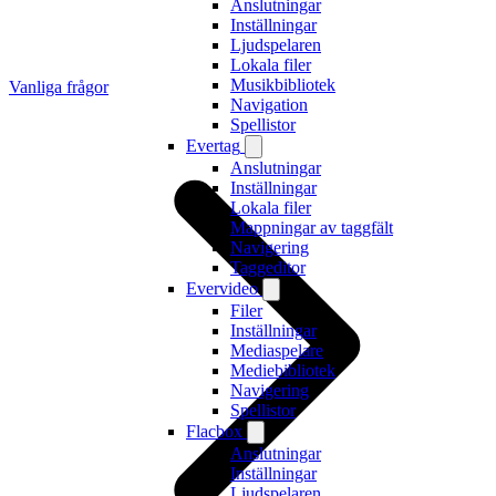
Anslutningar
Inställningar
Ljudspelaren
Lokala filer
Musikbibliotek
Vanliga frågor
Navigation
Spellistor
Evertag
Anslutningar
Inställningar
Lokala filer
Mappningar av taggfält
Navigering
Taggeditor
Evervideo
Filer
Inställningar
Mediaspelare
Mediebibliotek
Navigering
Spellistor
Flacbox
Anslutningar
Inställningar
Ljudspelaren