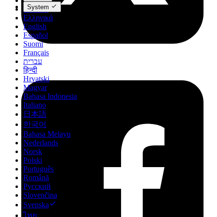
Dansk
System
Deutsch
Ελληνικά
English
Español
Suomi
Français
עברית
हिन्दी
Hrvatski
Magyar
Bahasa Indonesia
Italiano
日本語
한국어
Bahasa Melayu
Nederlands
Norsk
Polski
Português
Română
Русский
Slovenčina
Svenska
ไทย