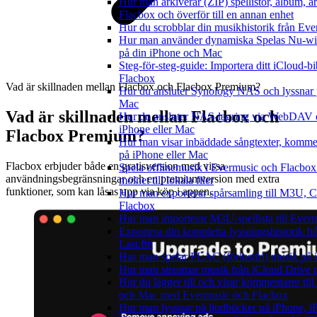
Hur man arkiverar (ZIP) spellistor, album, a
Flacbox och överför till en annan enhet
Hur du scrobblar din musikhistorik från Ever
Hur man använder dynamiska Spelas Nu-wid
på din iPhone och Mac
Steg-för-steg-guide: Importera ditt iCloud-bi
Flacbox
Vad är skillnaden mellan Flacbox och Flacbox Premium?
Hur du ansluter Synology NAS och lyssnar p
Mac
Vad är skillnaden mellan Flacbox och
Hur du ansluter NAS-lagring via WebDAV o
iPhone eller Mac
Flacbox Premium?
Hur man visar inbäddade sångtexter, komme
på iPhone eller Mac
Flacbox erbjuder både en gratisversion med vissa
Spela offlinemusik i Evermusic och Flacbox:
användningsbegränsningar och en premiumversion med extra
molnet till lokala filer
funktioner, som kan låsas upp via köp i appen.
Hur man exporterar spårsamling till M3U,
Flacbox
Hur man importerar M3U-spellista till Ever
Exportera din kompletta lyssningshistorik f
Last.fm
Hur man spelar FLAC (förlustfri) musik på 
Hur man streamar musik från iCloud Drive 
Hur du lägger till och visar kommentarer till
och Mac med Evermusic och Flacbox
Hur man lyssnar på ljudböcker på iPhone,