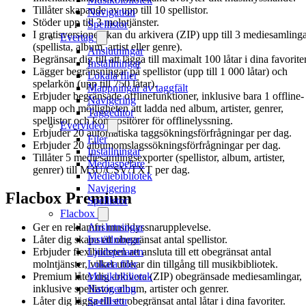
Tillåter skapande av upp till 10 spellistor.
Navigation
Stöder upp till 3 molntjänster.
Spellistor
I gratisversionen kan du arkivera (ZIP) upp till 3 mediesamling
Evertag
(spellista, album, artist eller genre).
Anslutningar
Begränsar dig till att lägga till maximalt 100 låtar i dina favoriter
Inställningar
Lägger begränsningar på spellistor (upp till 1 000 låtar) och
Lokala filer
spelarkön (upp till 750 låtar).
Mappningar av taggfält
Erbjuder begränsade offlinefunktioner, inklusive bara 1 offline-
Navigering
mapp och möjligheten att ladda ned album, artister, genrer,
Taggeditor
spellistor och kompositörer för offlinelyssning.
Evervideo
Erbjuder 20 automatiska taggsökningsförfrågningar per dag.
Filer
Erbjuder 20 albumomslagssökningsförfrågningar per dag.
Inställningar
Tillåter 5 mediesamlingsexporter (spellistor, album, artister,
Mediaspelare
genrer) till M3U/CSV/TXT per dag.
Mediebibliotek
Navigering
Flacbox Premium
Spellistor
Flacbox
Anslutningar
Ger en reklamfri musiklyssnarupplevelse.
Inställningar
Låter dig skapa ett obegränsat antal spellistor.
Ljudspelaren
Erbjuder flexibiliteten att ansluta till ett obegränsat antal
Lokala filer
molntjänster, vilket utökar din tillgång till musikbibliotek.
Musikbibliotek
Premium låter dig arkivera (ZIP) obegränsade mediesamlingar,
Navigering
inklusive spellistor, album, artister och genrer.
Spellistor
Låter dig lägga till ett obegränsat antal låtar i dina favoriter.