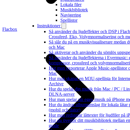
Lokala filer
Musikbibliotek
Navigering
Spellistor
Instruktioner
Flacbox
Så använder du ljudeffekter och DSP i Flac
Crossfeed, Eko, Volymnormalisering och m
Så slår du på en musikvisualiserare medan d
och Mac
Så aktiverar och använder du sömlös uppspe
Så använder du ljudeffekterna i Evermusic: ef
kompressor, crossfeed och volymnormaliser
Hur man exporterar Apple Music-spellistor 
Mac
Hur man skapar en M3U-spellista för Interne
Archive
Hur du spelar din musik från Mac / PC / L
DLNA-server
Hur man spelar sin egen musik på iPhone m
Hur du ändrar albumomslag för lokala låtar p
(mobil och dator)
Hur man redigerar låttexter för ljudfiler på
Hur du överför ditt musikbibliotek mellan en
guide