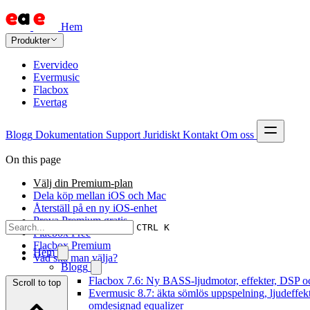
Hem
Produkter
Evervideo
Evermusic
Flacbox
Evertag
Blogg
Dokumentation
Support
Juridiskt
Kontakt
Om oss
On this page
Välj din Premium-plan
Dela köp mellan iOS och Mac
Återställ på en ny iOS-enhet
Prova Premium gratis
CTRL K
Flacbox Free
Flacbox Premium
Hem
Vad ska man välja?
Blogg
Flacbox 7.6: Ny BASS-ljudmotor, effekter, DSP oc
Scroll to top
Evermusic 8.7: äkta sömlös uppspelning, ljudeffek
omdesignad equalizer