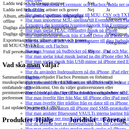
Ladda ned och ladda upp mappar
Nej
Ja
Spela offlinemusik i Evermusic och Flacbox: ladda ner oc
lokala filer
Ladda ned hela album, artister och genrer
Nej
Ja
Hur man exporterar spårsamling till M3U, CSV och TXT
Album, artister, genrer, spellistor tillgängliga
1
Obegränsat
Hur man importerar M3U-spellista till Evermusic och Fl
offline
Exportera din kompletta lyssningshistorik från Evermusic
Dagliga automatiska audiotaggsökningar
20
Obegränsat
Hur man spelar FLAC (förlustfri) musik på iPhone
Dagliga albumomslagssökningar
20
Obegränsat
Hur man streamar musik från iCloud Drive på iPhone el
Exportera spellistor, album, artister och genrer
Hur du lägger till och visar kommentarer till dina ljuds
5
Obegränsat
till M3U/CSV/TXT
Evermusic och Flacbox
Hur man lyssnar på ljudböcker på iPhone, iPad och Ma
Full personalisering
Nej
Ja
Hur man spelar lokal musik lagrad pa din iPhone eller M
Hur man spelar musik från USB-minne på iPhone med E
Vad ska man välja?
SanDisk
Hur du använder ljudequalizern på din iPhone, iPad ell
Flacbox
Sammanfattningsvis erbjuder Flacbox Premium en förbättrad
Hur man ansluter ett USB-minne till iPhone och lyssnar på
musikspelarupplevelse med fler funktioner, en reklamfri miljö och
det
omfattande offlineåtkomst. Om du väljer gratisversionen eller
Hur du laddar upp filer till molnlagring och ansluter till
premiumversionen beror på dina specifika musiklyssningsbehov och
Hur man överför filer från Mac till iPhone eller iPad med
preferenser.
Hur man överför filer trådlöst från en dator till en iPho
Last updated on
januari 3, 2020
Överför filer från datorn till iPhone med SMB-protokolle
Hur man ansluter Bluesound VAULTs interna lagring frå
Hur man laddar ner musik från YouTube och lyssnar på o
Produkter
Hjälp
Juridiskt
Företag
Hur du kopplar bort en tredjepartsapp från ditt Google-k
Hur man spelar in video medan musik spelas på iPhone