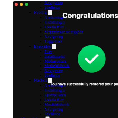
Navigation
Spellistor
Evertag
Anslutningar
Inställningar
Lokala filer
Mappningar av taggfält
Navigering
Taggeditor
Evervideo
Filer
Inställningar
Mediaspelare
Mediebibliotek
Navigering
Spellistor
Flacbox
Anslutningar
Inställningar
Ljudspelaren
Lokala filer
Musikbibliotek
Navigering
Spellistor