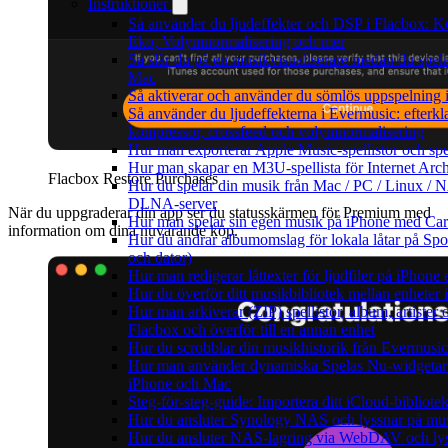
Instruktioner
Så använder du ljudeffekter och DSP i Flacbox: K
Eko, Volymnormalisering och mer
Så slår du på en musikvisualiserare medan du spel
Mac
Så aktiverar och använder du sömlös uppspelning 
Så använder du ljudeffekterna i Evermusic: efterkla
kompressor, crossfeed och volymnormalisering
Hur man exporterar Apple Music-spellistor och sp
Hur man skapar en M3U-spellista för Internet Arch
Flacbox Restore Purchases
Hur du spelar din musik från Mac / PC / Linux /
DLNA-server
När du uppgraderar din app ser du statusskärmen för Premium med
Hur man spelar sin egen musik på iPhone med Ca
information om dina nuvarande köp.
Hur du ändrar albumomslag för lokala låtar på Spot
och dator)
Hur man redigerar låttexter för ljudfiler på iPhon
Hur du överför ditt musikbibliotek mellan enheter 
Hur man arkiverar (ZIP) spellistor, album, artister
Flacbox och överför till en annan enhet
Hur du scrobblar din musikhistorik från Evermusic 
Hur man använder dynamiska Spelas Nu-widgetar 
iPhone och Mac
Steg-för-steg-guide: Importera ditt iCloud-bibliote
Hur du ansluter Synology NAS och lyssnar på mus
Hur du ansluter NAS-lagring via WebDAV och lys