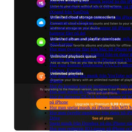
Hur man spelar lokal musik lagrad pa din iP
Hur man spelar musik från USB-minne på 
iXpand från SanDisk
Hur du använder ljudequalizern på din iPho
Evermusic och Flacbox
Hur man ansluter ett USB-minne till iPhone 
hanterar filer på det
Hur du laddar upp filer till molnlagring och 
eller Evertag
Hur man överför filer från Mac till iPhone e
Hur man överför filer trådlöst från en dator
Överför filer från datorn till iPhone med SM
Hur man ansluter Bluesound VAULTs interna
Flacbox, Evertag
Hur man laddar ner musik från YouTube och 
iPhone
Hur du kopplar bort en tredjepartsapp från 
Hur man spelar in video medan musik spela
Hur du aktiverar DLNA Media Server på Wi
på iPhone
Hur man spelar musik på iPhone från WD
Hur man överför musikfiler från dator till 
Drive
Spela musik från Dropbox på din iPhone när 
Hur man redigerar ID3-taggar på iPhone o