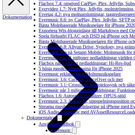
Flacbox 7.4: omgjord CarPlay, Plex, Jellyfin, Subs
Evervideo 1.7: Nytt Plex, Jellyfin, molnströmning
Evertag 4.2: nya molnanslutningar, taggredigeraren
Dokumentation
Evermusic 8.6: ny CarPlay, Plex, Jellyfin, SFTP oc
Bästa Molnbaserade Musikspelare för iPhone 202
Exportera Wix-blogginlägg till Markdown med O
Spela förlustfri FLAC och DSD på iPhone och M
Bästa Molnbaserade Musikspelaren för iPhone och
Evermusic 6.8: Aliyun Drive, Synology, nya gränssn
Evermusic Pro på Setapp Mobile: Molnmusik för 
Evermusic når 11 miljoner nedladdningar världen 
Flacbox når 1 miljon nedladdningar: Hi-Res-ljud
5 bästa musikspelarapparna för iPhone 2025
Evermusic reklamvideo: Molnmusikspelare
Evermusic 3.6: CarPlay, VoiceOver och mer
Evermusic 3.1: Crossfade, bibliotekssynk och säke
Evermusic når 3 miljoner nedladdningar: Funktion
Flacbox 1.6: Autosynk, equalizer, OPUS-stöd
Evermusic 2.3: Autosynk, uppspelningsposition oc
Streama musik från molnlagring på iPhone med E
iOS Audio Streaming med AVAssetResourceLoad
Dokumentation
Användarhandbok
Evermusic