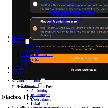
Vad är skillnaden mellan Flacbox och Flac
Välj din Premium-plan
Dela köp mellan iOS och Mac
Återställ på en ny iOS-enhet
Prova Premium gratis
Flacbox Free
Flacbox Premium
Vad ska man välja?
Support
Juridiskt
Cookiepolicy
Integritetspolicy
Juridiskt meddelande
Licensavtal
Villkor
Kontakt
Om oss
Användarhandbok
Evermusic
Flacbox Premium For Free
Anslutningar
Inställningar
Flacbox Free
Ljudspelaren
Lokala filer
Innehåller annonser som ibland avbryter ditt musiklyssnande.
Musikbibliotek