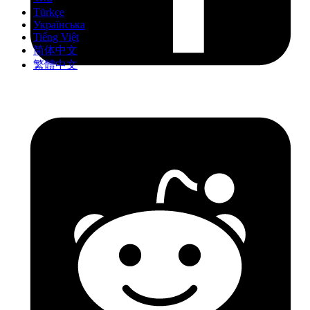
Türkçe
Українська
Tiếng Việt
简体中文
繁體中文