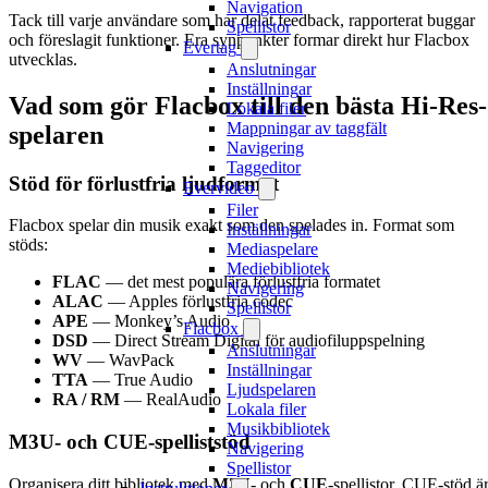
Navigation
Tack till varje användare som har delat feedback, rapporterat buggar
Spellistor
och föreslagit funktioner. Era synpunkter formar direkt hur Flacbox
Evertag
utvecklas.
Anslutningar
Inställningar
Vad som gör Flacbox till den bästa Hi-Res-
Lokala filer
Mappningar av taggfält
spelaren
Navigering
Taggeditor
Stöd för förlustfria ljudformat
Evervideo
Filer
Flacbox spelar din musik exakt som den spelades in. Format som
Inställningar
stöds:
Mediaspelare
Mediebibliotek
FLAC
— det mest populära förlustfria formatet
Navigering
ALAC
— Apples förlustfria codec
Spellistor
APE
— Monkey’s Audio
Flacbox
DSD
— Direct Stream Digital för audiofiluppspelning
Anslutningar
WV
— WavPack
Inställningar
TTA
— True Audio
Ljudspelaren
RA / RM
— RealAudio
Lokala filer
Musikbibliotek
M3U- och CUE-spelliststöd
Navigering
Spellistor
Organisera ditt bibliotek med
M3U
- och
CUE
-spellistor. CUE-stöd ä