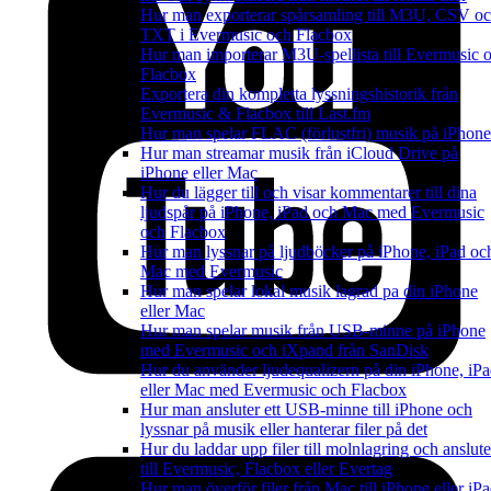
Hur man exporterar spårsamling till M3U, CSV o
TXT i Evermusic och Flacbox
Hur man importerar M3U-spellista till Evermusic 
Flacbox
Exportera din kompletta lyssningshistorik från
Evermusic & Flacbox till Last.fm
Hur man spelar FLAC (förlustfri) musik på iPhone
Hur man streamar musik från iCloud Drive på
iPhone eller Mac
Hur du lägger till och visar kommentarer till dina
ljudspår på iPhone, iPad och Mac med Evermusic
och Flacbox
Hur man lyssnar på ljudböcker på iPhone, iPad oc
Mac med Evermusic
Hur man spelar lokal musik lagrad pa din iPhone
eller Mac
Hur man spelar musik från USB-minne på iPhone
med Evermusic och iXpand från SanDisk
Hur du använder ljudequalizern på din iPhone, iP
eller Mac med Evermusic och Flacbox
Hur man ansluter ett USB-minne till iPhone och
lyssnar på musik eller hanterar filer på det
Hur du laddar upp filer till molnlagring och anslute
till Evermusic, Flacbox eller Evertag
Hur man överför filer från Mac till iPhone eller iP