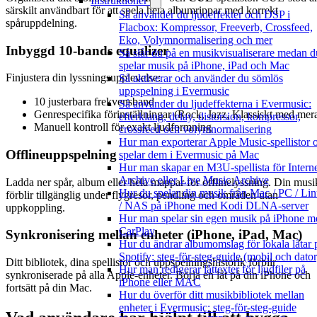
Instruktioner
särskilt användbart för att spela hela albumrippar med korrekt
Så använder du ljudeffekter och DSP i
spåruppdelning.
Flacbox: Kompressor, Freeverb, Crossfeed,
Eko, Volymnormalisering och mer
Inbyggd 10-bands equalizer
Så slår du på en musikvisualiserare medan d
spelar musik på iPhone, iPad och Mac
Finjustera din lyssningsupplevelse:
Så aktiverar och använder du sömlös
uppspelning i Evermusic
10 justerbara frekvensband
Så använder du ljudeffekterna i Evermusic:
Genrespecifika förinställningar (Rock, Jazz, Klassiskt med mer
efterklang, delay, distorsion, kompressor,
Manuell kontroll för exakt ljudformning
crossfeed och volymnormalisering
Hur man exporterar Apple Music-spellistor 
Offlineuppspelning
spelar dem i Evermusic på Mac
Hur man skapar en M3U-spellista för Intern
Archive eller Live Music Archive
Ladda ner spår, album eller hela mappar för offlinelyssning. Din musi
Hur du spelar din musik från Mac / PC / Li
förblir tillgänglig under flygresor, pendling och områden utan
/ NAS på iPhone med Kodi DLNA-server
uppkoppling.
Hur man spelar sin egen musik på iPhone m
CarPlay
Synkronisering mellan enheter (iPhone, iPad, Mac)
Hur du ändrar albumomslag för lokala låtar 
Spotify: steg-för-steg-guide (mobil och dator
Ditt bibliotek, dina spellistor och uppspelningshistorik förblir
Hur man redigerar låttexter för ljudfiler på
synkroniserade på alla Apple-enheter. Börja en låt på din iPhone och
iPhone eller MAC
fortsätt på din Mac.
Hur du överför ditt musikbibliotek mellan
enheter i Evermusic: steg-för-steg-guide