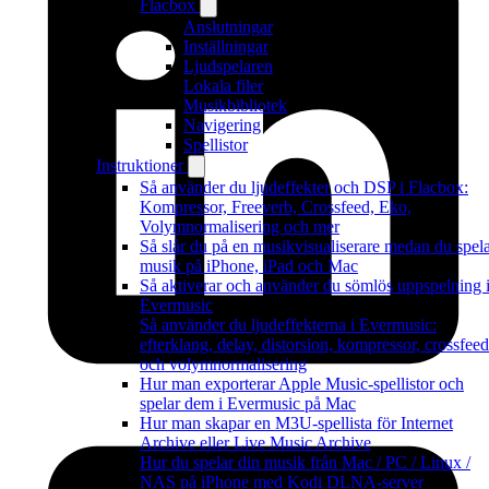
Flacbox
Anslutningar
Inställningar
Ljudspelaren
Lokala filer
Musikbibliotek
Navigering
Spellistor
Instruktioner
Så använder du ljudeffekter och DSP i Flacbox:
Kompressor, Freeverb, Crossfeed, Eko,
Volymnormalisering och mer
Så slår du på en musikvisualiserare medan du spel
musik på iPhone, iPad och Mac
Så aktiverar och använder du sömlös uppspelning 
Evermusic
Så använder du ljudeffekterna i Evermusic:
efterklang, delay, distorsion, kompressor, crossfeed
och volymnormalisering
Hur man exporterar Apple Music-spellistor och
spelar dem i Evermusic på Mac
Hur man skapar en M3U-spellista för Internet
Archive eller Live Music Archive
Hur du spelar din musik från Mac / PC / Linux /
NAS på iPhone med Kodi DLNA-server