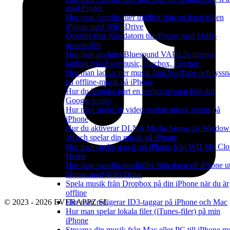
med Finder
Hur man överför filer trådlöst från en dator till en
iPhone med WiFi-Drive
Överför filer från datorn till iPhone med SMB-
protokollet
Hur man ansluter Bluesound VAULTs interna
lagring från Evermusic, Flacbox, Evertag
Hur man laddar ner musik från YouTube och lyssn
på offline-musik på iPhone
Hur du kopplar bort en tredjepartsapp från ditt
Google-konto
Hur man spelar in video medan musik spelas på
iPhone
Hur du aktiverar DLNA Media Server på Window
10 och spelar din musik på iPhone
Hur man spelar musik på iPhone från WD My Cl
Home
Hur man överför musikfiler från dator till iPhone u
iTunes med WiFi-Drive
Spela musik från Dropbox på din iPhone när du är
offline
Hur man redigerar ID3-taggar på iPhone och Mac
© 2023 - 2026 EVERAPPZ SL
Hur man spelar lokala filer (iTunes-filer) på min
iPhone
Streama din musik från Mac eller PC till iPhone m