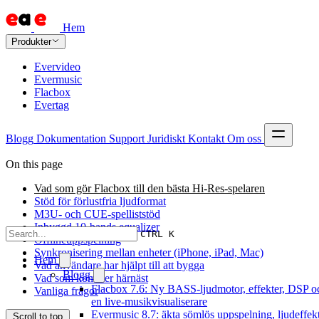
Hem
Produkter
Evervideo
Evermusic
Flacbox
Evertag
Blogg
Dokumentation
Support
Juridiskt
Kontakt
Om oss
On this page
Vad som gör Flacbox till den bästa Hi-Res-spelaren
Stöd för förlustfria ljudformat
M3U- och CUE-spelliststöd
Inbyggd 10-bands equalizer
CTRL K
Offlineuppspelning
Synkronisering mellan enheter (iPhone, iPad, Mac)
Hem
Vad användare har hjälpt till att bygga
Blogg
Vad som kommer härnäst
Flacbox 7.6: Ny BASS-ljudmotor, effekter, DSP o
Vanliga frågor
en live-musikvisualiserare
Evermusic 8.7: äkta sömlös uppspelning, ljudeffekt
Scroll to top