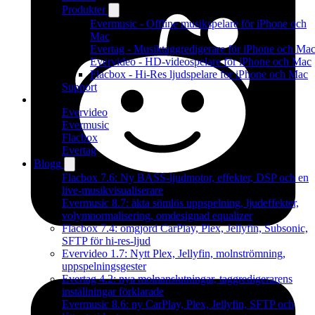
Produkter
Evermusic - Offline musikspelare för iPhone och
Mac
Evertag - Musiktaggredigerare för iPhone och Ma
Evervideo - HD-videospelare för iPhone och Mac
Flacbox - Hi-Res ljudspelare for iPhone och Mac
Support
Produkter
Evervideo
Evermusic
Flacbox
Evertag
Blogg
Flacbox 7.6: Ny BASS-ljudmotor, effekter, DSP och en
live-musikvisualiserare
Evermusic 8.7: äkta sömlös uppspelning, ljudeffekter,
volymnormalisering, omdesignad equalizer
Flacbox 7.4: omgjord CarPlay, Plex, Jellyfin, Subsonic,
SFTP för hi-res-ljud
Evervideo 1.7: Nytt Plex, Jellyfin, molnströmning,
uppspelningsgester
Evertag 4.2: nya molnanslutningar, taggredigerarens
inställningar förklarade
Evermusic 8.6: ny CarPlay, Plex, Jellyfin, SFTP och