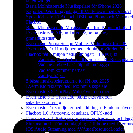
låttextwidget
Bästa Molnbaserade Musikspelare för iPhone 2026
Exportera Wix-blogginlägg till Markdown med OpenAI
Spela förlustfri FLAC och DSD på iPhone och Mac med
Flacbox
Bästa Molnbaserade Musikspelaren för iPhone och iPad
Evermusic 6.8: Aliyun Drive, Synology, nya
gränssnittsstilar
Evermusic Pro på Setapp Mobile: Molnmusik för iOS
Evermusic når 11 miljoner nedladdningar världen över
Flacbox når 1 miljon nedladdningar: Hi-Res-ljud
Vad som gör Flacbox till den bästa Hi-Res-spelare
Vad användare har hjälpt till att bygga
Vad som kommer härnäst
Vanliga frågor
5 bästa musikspelarapparna för iPhone 2025
Evermusic reklamvideo: Molnmusikspelare
Evermusic 3.6: CarPlay, VoiceOver och mer
Evermusic 3.1: Crossfade, bibliotekssynk och
säkerhetskopiering
Evermusic når 3 miljoner nedladdningar: Funktionsövers
Flacbox 1.6: Autosynk, equalizer, OPUS-stöd
Evermusic 2.3: Autosynk, uppspelningsposition och tagg
Streama musik från molnlagring på iPhone med Evermus
iOS Audio Streaming med AVAssetResourceLoader