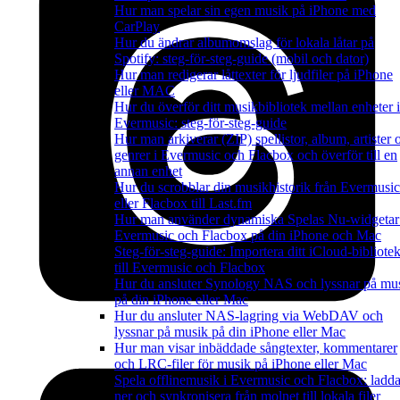
Hur man spelar sin egen musik på iPhone med
CarPlay
Hur du ändrar albumomslag för lokala låtar på
Spotify: steg-för-steg-guide (mobil och dator)
Hur man redigerar låttexter för ljudfiler på iPhone
eller MAC
Hur du överför ditt musikbibliotek mellan enheter i
Evermusic: steg-för-steg-guide
Hur man arkiverar (ZIP) spellistor, album, artister 
genrer i Evermusic och Flacbox och överför till en
annan enhet
Hur du scrobblar din musikhistorik från Evermusic
eller Flacbox till Last.fm
Hur man använder dynamiska Spelas Nu-widgetar
Evermusic och Flacbox på din iPhone och Mac
Steg-för-steg-guide: Importera ditt iCloud-bibliote
till Evermusic och Flacbox
Hur du ansluter Synology NAS och lyssnar på mu
på din iPhone eller Mac
Hur du ansluter NAS-lagring via WebDAV och
lyssnar på musik på din iPhone eller Mac
Hur man visar inbäddade sångtexter, kommentarer
och LRC-filer för musik på iPhone eller Mac
Spela offlinemusik i Evermusic och Flacbox: ladd
ner och synkronisera från molnet till lokala filer