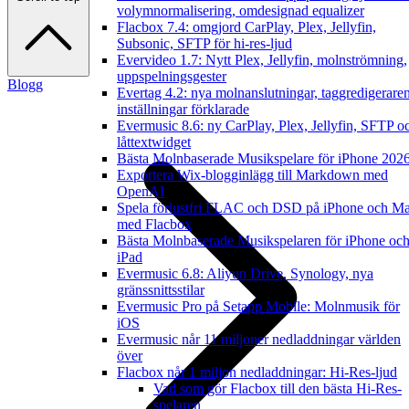
volymnormalisering, omdesignad equalizer
Flacbox 7.4: omgjord CarPlay, Plex, Jellyfin,
Subsonic, SFTP för hi-res-ljud
Evervideo 1.7: Nytt Plex, Jellyfin, molnströmning,
uppspelningsgester
Blogg
Evertag 4.2: nya molnanslutningar, taggredigerare
inställningar förklarade
Evermusic 8.6: ny CarPlay, Plex, Jellyfin, SFTP o
låttextwidget
Bästa Molnbaserade Musikspelare för iPhone 202
Exportera Wix-blogginlägg till Markdown med
OpenAI
Spela förlustfri FLAC och DSD på iPhone och M
med Flacbox
Bästa Molnbaserade Musikspelaren för iPhone oc
iPad
Evermusic 6.8: Aliyun Drive, Synology, nya
gränssnittsstilar
Evermusic Pro på Setapp Mobile: Molnmusik för
iOS
Evermusic når 11 miljoner nedladdningar världen
över
Flacbox når 1 miljon nedladdningar: Hi-Res-ljud
Vad som gör Flacbox till den bästa Hi-Res-
spelaren