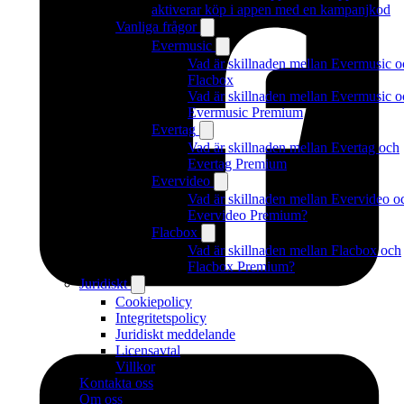
aktiverar köp i appen med en kampanjkod
Vanliga frågor
Evermusic
Vad är skillnaden mellan Evermusic o
Flacbox
Vad är skillnaden mellan Evermusic o
Evermusic Premium
Evertag
Vad är skillnaden mellan Evertag och
Evertag Premium
Evervideo
Vad är skillnaden mellan Evervideo o
Evervideo Premium?
Flacbox
Vad är skillnaden mellan Flacbox och
Flacbox Premium?
Juridiskt
Cookiepolicy
Integritetspolicy
Juridiskt meddelande
Licensavtal
Villkor
Kontakta oss
Om oss