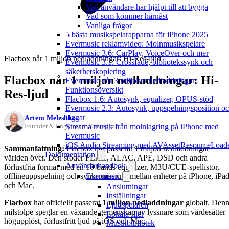
Vad användare har hjälpt till att bygga
Vad som kommer härnäst
Vanliga frågor
5 bästa musikspelarapparna för iPhone 2025
Evermusic reklamvideo: Molnmusikspelare
Evermusic 3.6: CarPlay, VoiceOver och mer
Flacbox når 1 miljon nedladdningar: Hi-Res-ljud
Evermusic 3.1: Crossfade, bibliotekssynk och
säkerhetskopiering
Flacbox når 1 miljon nedladdningar: Hi-
Evermusic når 3 miljoner nedladdningar:
Funktionsöversikt
Res-ljud
Flacbox 1.6: Autosynk, equalizer, OPUS-stöd
Evermusic 2.3: Autosynk, uppspelningsposition o
taggar
Artem Meleshko
Streama musik från molnlagring på iPhone med
Founder & Engineer at Everappz
Evermusic
iOS Audio Streaming med AVAssetResourceLoad
Sammanfattning:
Flacbox har passerat 1 miljon nedladdningar
Dokumentation
världen över. Den stöder FLAC, ALAC, APE, DSD och andra
Användarhandbok
förlustfria format med en 10-bands equalizer, M3U/CUE-spellistor,
offlineuppspelning och synkronisering mellan enheter på iPhone, iPa
Evermusic
och Mac.
Anslutningar
Inställningar
Flacbox
har officiellt passerat
1 miljon nedladdningar
globalt. Den
Ljudspelaren
milstolpe speglar en växande gemenskap av lyssnare som värdesätter
Lokala filer
högupplöst, förlustfritt ljud på iOS och Mac.
Musikbibliotek