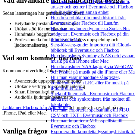
Vad användare har hjälpt till att bygga
Hur man arkiverar (ZIP) spellistor, album,
artister och genrer i Evermusic och Flacbox
och överför till en annan enhet
Sedan lanseringen har gemenskapen drivit:
Hur du scrobblar din musikhistorik från
Evermusic eller Flacbox till Last.fm
Betydande prestandaförbättringar
Hur man använder dynamiska Spelas Nu-
Utökat stöd för molnlagring
widgetar i Evermusic och Flacbox på din
Hundratals buggfixar
iPhone och Mac
Professionella funktioner som gapless uppspelning och
Steg-för-steg-guide: Importera ditt iCloud-
ljudnormalisering
bibliotek till Evermusic och Flacbox
Hur du ansluter Synology NAS och lyssnar
Vad som kommer härnäst
musik på din iPhone eller Mac
Hur du ansluter NAS-lagring via WebDAV
Kommande utveckling fokuserar på:
och lyssnar på musik på din iPhone eller Ma
Hur man visar inbäddade sångtexter,
Avancerade uppspelningskontroller
kommentarer och LRC-filer för musik på
Utökade verktyg för spellisthantering
iPhone eller Mac
Smart filorganisering
Spela offlinemusik i Evermusic och Flacbox
Audiofila ljudutgångsalternativ
ladda ner och synkronisera från molnet till
lokala filer
Ladda ner Flacbox från App Store
och upplev hi-res-ljud på din
Hur man exporterar spårsamling till M3U,
iPhone, iPad eller Mac.
CSV och TXT i Evermusic och Flacbox
Hur man importerar M3U-spellista till
Evermusic och Flacbox
Vanliga frågor
Exportera din kompletta lyssningshistorik fr