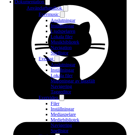
Dokumentation
Användarhandbok
Evermusic
Anslutningar
Inställningar
Ljudspelaren
Lokala filer
Musikbibliotek
Navigation
Spellistor
Evertag
Anslutningar
Inställningar
Lokala filer
Mappningar av taggfält
Navigering
Taggeditor
Evervideo
Filer
Inställningar
Mediaspelare
Mediebibliotek
Navigering
Spellistor