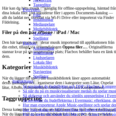
Navigering
Taggeditor
Här kan du hitta musik tillgänglig för offline-uppspelning, hämtad frå
Evervideo
dina lokala filer. Det inkluderar filer i appens Documents-katalog —
Filer
allt du laddat ner, överfört via Wi-Fi Drive eller importerat via Finder
Inställningar
Fildelning.
Mediaspelare
Mediebibliotek
Filer på den här iPhone / iPad / Mac
Navigering
Spellistor
Den här kategorin inkluderar musik importerad till applikationen från
Flacbox
din enhet, tillagd via systemdialogen
Öppna filer…
. Originalfilerna
Anslutningar
stannar kvar på sin ursprungliga plats; Flacbox behåller bara en länk ti
Inställningar
dem.
Ljudspelaren
Lokala filer
Kategorier
Musikbibliotek
Navigering
Spellistor
När du lägger till spår i ditt musikbibliotek läser appen automatiskt
Instruktioner
deras ljudtaggar och organiserar dem i kategorier som Låtar, Ospelat
Så använder du ljudeffekter och DSP i Flacbox: Kompre
låtar, Album, Albumartister, Artister, Genrer och Kompositörer.
Så slår du på en musikvisualiserare medan du spelar mu
Så aktiverar och använder du sömlös uppspelning i Ever
Taggruppering
Så använder du ljudeffekterna i Evermusic: efterklang, d
Hur man exporterar Apple Music-spellistor och spelar d
Dessa kategorier hjälper dig att organisera dina spår efter musiktaggar
Hur man skapar en M3U-spellista för Internet Archive el
När du lägger till spår i musikbiblioteket läser appen deras metadata
Hur du spelar din musik från Mac / PC / Linux / NAS 