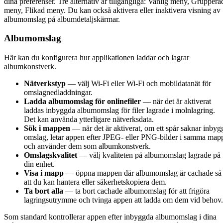
dina preferenser. Tre alternativ är tillgängliga: Vanlig meny, Gruppera
meny, Flikad meny. Du kan också aktivera eller inaktivera visning av
albumomslag på albumdetaljskärmar.
Albumomslag
Här kan du konfigurera hur applikationen laddar och lagrar
albumkonstverk.
Nätverkstyp
— välj Wi-Fi eller Wi-Fi och mobildatanät för
omslagnedladdningar.
Ladda albumomslag för onlinefiler
— när det är aktiverat
laddas inbyggda albumomslag för filer lagrade i molnlagring.
Det kan använda ytterligare nätverksdata.
Sök i mappen
— när det är aktiverat, om ett spår saknar inbyg
omslag, letar appen efter JPEG- eller PNG-bilder i samma map
och använder dem som albumkonstverk.
Omslagskvalitet
— välj kvaliteten på albumomslag lagrade på
din enhet.
Visa i mapp
— öppna mappen där albumomslag är cachade så
att du kan hantera eller säkerhetskopiera dem.
Ta bort alla
— ta bort cachade albumomslag för att frigöra
lagringsutrymme och tvinga appen att ladda om dem vid behov.
Som standard kontrollerar appen efter inbyggda albumomslag i dina