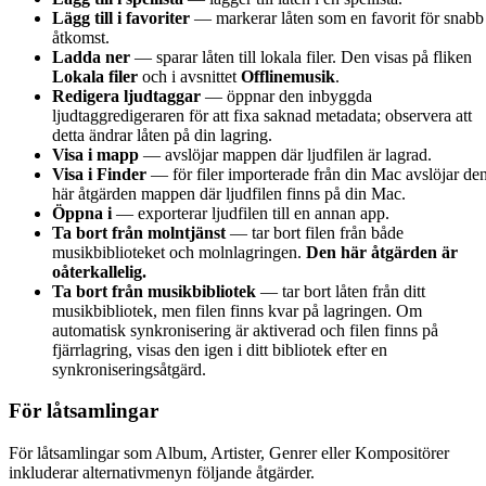
Lägg till i favoriter
— markerar låten som en favorit för snabb
åtkomst.
Ladda ner
— sparar låten till lokala filer. Den visas på fliken
Lokala filer
och i avsnittet
Offlinemusik
.
Redigera ljudtaggar
— öppnar den inbyggda
ljudtaggredigeraren för att fixa saknad metadata; observera att
detta ändrar låten på din lagring.
Visa i mapp
— avslöjar mappen där ljudfilen är lagrad.
Visa i Finder
— för filer importerade från din Mac avslöjar de
här åtgärden mappen där ljudfilen finns på din Mac.
Öppna i
— exporterar ljudfilen till en annan app.
Ta bort från molntjänst
— tar bort filen från både
musikbiblioteket och molnlagringen.
Den här åtgärden är
oåterkallelig.
Ta bort från musikbibliotek
— tar bort låten från ditt
musikbibliotek, men filen finns kvar på lagringen. Om
automatisk synkronisering är aktiverad och filen finns på
fjärrlagring, visas den igen i ditt bibliotek efter en
synkroniseringsåtgärd.
För låtsamlingar
För låtsamlingar som Album, Artister, Genrer eller Kompositörer
inkluderar alternativmenyn följande åtgärder.