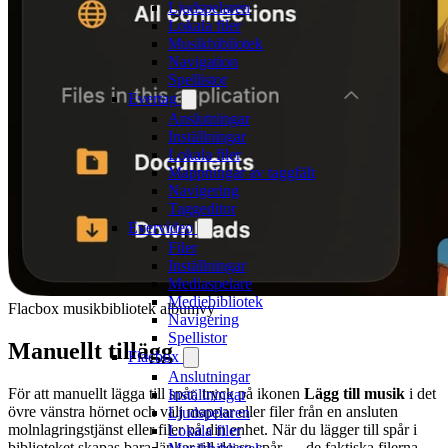
Ljudspelaren
Lokala filer
Musikbibliotek
Navigation
Spellistor
Evertag
Anslutningar
Inställningar
Lokala filer
Mappningar av taggfält
Navigering
Taggeditor
Evervideo
Filer
Inställningar
Mediaspelare
Mediebibliotek
Flacbox musikbibliotek albumvy
Navigering
Spellistor
Manuellt tillägg
Flacbox
Anslutningar
För att manuellt lägga till spår, tryck på ikonen
Lägg till musik
i det
Inställningar
övre vänstra hörnet och välj mappar eller filer från en ansluten
Ljudspelaren
molnlagringstjänst eller filer på din enhet. När du lägger till spår i
Lokala filer
biblioteket skapas bara länkar till dessa spår — de faktiska filerna