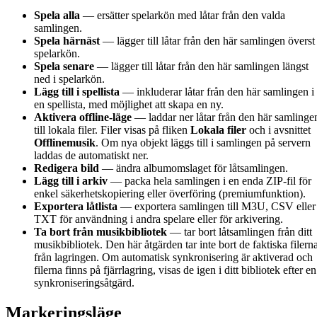
Spela alla
— ersätter spelarkön med låtar från den valda
samlingen.
Spela härnäst
— lägger till låtar från den här samlingen överst 
spelarkön.
Spela senare
— lägger till låtar från den här samlingen längst
ned i spelarkön.
Lägg till i spellista
— inkluderar låtar från den här samlingen i
en spellista, med möjlighet att skapa en ny.
Aktivera offline-läge
— laddar ner låtar från den här samlinge
till lokala filer. Filer visas på fliken
Lokala filer
och i avsnittet
Offlinemusik
. Om nya objekt läggs till i samlingen på servern
laddas de automatiskt ner.
Redigera bild
— ändra albumomslaget för låtsamlingen.
Lägg till i arkiv
— packa hela samlingen i en enda ZIP-fil för
enkel säkerhetskopiering eller överföring (premiumfunktion).
Exportera låtlista
— exportera samlingen till M3U, CSV eller
TXT för användning i andra spelare eller för arkivering.
Ta bort från musikbibliotek
— tar bort låtsamlingen från ditt
musikbibliotek. Den här åtgärden tar inte bort de faktiska filern
från lagringen. Om automatisk synkronisering är aktiverad och
filerna finns på fjärrlagring, visas de igen i ditt bibliotek efter en
synkroniseringsåtgärd.
Markeringsläge