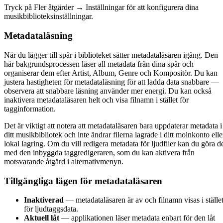
Tryck på Fler åtgärder → Inställningar för att konfigurera dina
musikbiblioteksinställningar.
Metadataläsning
När du lägger till spår i biblioteket sätter metadataläsaren igång. Den
här bakgrundsprocessen läser all metadata från dina spår och
organiserar dem efter Artist, Album, Genre och Kompositör. Du kan
justera hastigheten för metadataläsning för att ladda data snabbare —
observera att snabbare läsning använder mer energi. Du kan också
inaktivera metadataläsaren helt och visa filnamn i stället för
tagginformation.
Det är viktigt att notera att metadataläsaren bara uppdaterar metadata i
ditt musikbibliotek och inte ändrar filerna lagrade i ditt molnkonto elle
lokal lagring. Om du vill redigera metadata för ljudfiler kan du göra d
med den inbyggda taggredigeraren, som du kan aktivera från
motsvarande åtgärd i alternativmenyn.
Tillgängliga lägen för metadataläsaren
Inaktiverad
— metadataläsaren är av och filnamn visas i ställe
för ljudtaggsdata.
Aktuell låt
— applikationen läser metadata enbart för den låt