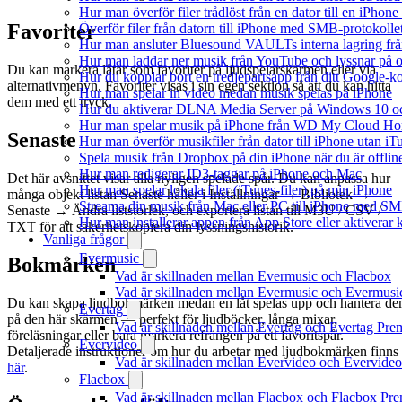
Hur man överför filer trådlöst från en dator till en iPho
Favoriter
Överför filer från datorn till iPhone med SMB-protokolle
Hur man ansluter Bluesound VAULTs interna lagring frå
Hur man laddar ner musik från YouTube och lyssnar på o
Du kan markera låtar som favoriter på ljudspelarskärmen eller via
Hur du kopplar bort en tredjepartsapp från ditt Google-k
alternativmenyn. Favoriter visas i sin egen sektion så att du kan hitta
Hur man spelar in video medan musik spelas på iPhone
dem med ett tryck.
Hur du aktiverar DLNA Media Server på Windows 10 och
Hur man spelar musik på iPhone från WD My Cloud H
Senaste
Hur man överför musikfiler från dator till iPhone utan 
Spela musik från Dropbox på din iPhone när du är offlin
Hur man redigerar ID3-taggar på iPhone och Mac
Det här avsnittet visar alla nyligen spelade spår. Du kan anpassa hur
Hur man spelar lokala filer (iTunes-filer) på min iPhone
många objekt listan Senaste håller i Inställningar → Bibliotek →
Streama din musik från Mac eller PC till iPhone med S
Senaste → Ändra liststorlek, och exportera listan till M3U / CSV /
Hur man installerar appen från App Store eller aktivera
TXT för att säkerhetskopiera din lyssningshistorik.
Vanliga frågor
Evermusic
Bokmärken
Vad är skillnaden mellan Evermusic och Flacbox
Vad är skillnaden mellan Evermusic och Evermus
Du kan skapa ljudbokmärken medan en låt spelas upp och hantera d
Evertag
på den här skärmen — perfekt för ljudböcker, långa mixar,
Vad är skillnaden mellan Evertag och Evertag Pr
föreläsningar eller bara markera refrängen på ett favoritspår.
Evervideo
Detaljerade instruktioner om hur du arbetar med ljudbokmärken finns
Vad är skillnaden mellan Evervideo och Evervide
här
.
Flacbox
Vad är skillnaden mellan Flacbox och Flacbox Pr