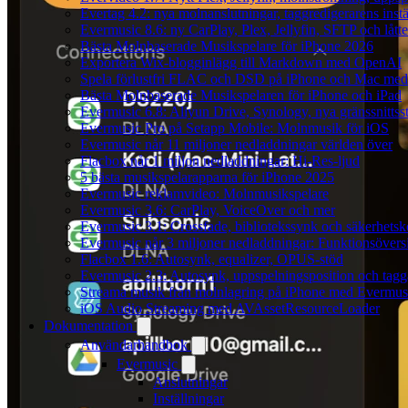
Evertag 4.2: nya molnanslutningar, taggredigerarens instä
Evermusic 8.6: ny CarPlay, Plex, Jellyfin, SFTP och lått
Bästa Molnbaserade Musikspelare för iPhone 2026
Exportera Wix-blogginlägg till Markdown med OpenAI
Spela förlustfri FLAC och DSD på iPhone och Mac med
Bästa Molnbaserade Musikspelaren för iPhone och iPad
Evermusic 6.8: Aliyun Drive, Synology, nya gränssnittsst
Evermusic Pro på Setapp Mobile: Molnmusik för iOS
Evermusic når 11 miljoner nedladdningar världen över
Flacbox når 1 miljon nedladdningar: Hi-Res-ljud
5 bästa musikspelarapparna för iPhone 2025
Evermusic reklamvideo: Molnmusikspelare
Evermusic 3.6: CarPlay, VoiceOver och mer
Evermusic 3.1: Crossfade, bibliotekssynk och säkerhetsk
Evermusic når 3 miljoner nedladdningar: Funktionsövers
Flacbox 1.6: Autosynk, equalizer, OPUS-stöd
Evermusic 2.3: Autosynk, uppspelningsposition och tagg
Streama musik från molnlagring på iPhone med Evermus
iOS Audio Streaming med AVAssetResourceLoader
Dokumentation
Användarhandbok
Evermusic
Anslutningar
Inställningar