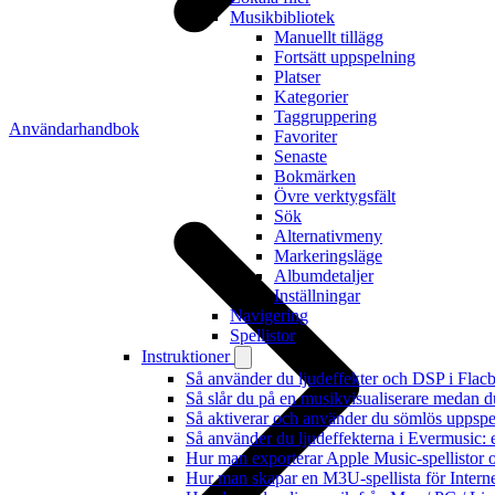
Musikbibliotek
Manuellt tillägg
Fortsätt uppspelning
Platser
Kategorier
Taggruppering
Användarhandbok
Favoriter
Senaste
Bokmärken
Övre verktygsfält
Sök
Alternativmeny
Markeringsläge
Albumdetaljer
Inställningar
Navigering
Spellistor
Instruktioner
Så använder du ljudeffekter och DSP i Fla
Så slår du på en musikvisualiserare medan 
Så aktiverar och använder du sömlös uppspe
Så använder du ljudeffekterna i Evermusic: 
Hur man exporterar Apple Music-spellistor 
Hur man skapar en M3U-spellista för Intern