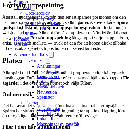
Support
Fortsätt uppspelning
Juridiskt
Cookiepolicy
Återställ ljudspelarens kö från den senast sparade positionen om den
Integritetspolicy
här funktionen är aktiverad i appinställningarna. Aktivera både
Spara
Juridiskt meddelande
ljudspelartillstånd
och
Spara uppspelningsposition
i Inställningar
Licensavtal
→ Ljudspelaren → Allmänt för bästa upplevelse. När det är aktiverat
Villkor
visas en knapp
Fortsätt uppspelning
längst upp i varje mapp, album,
Kontakt
artist, genre och spellista — tryck på den för att hoppa direkt tillbaka
Om oss
till det exakta spåret och positionen du senast lämnade.
Användarhandbok
Platser
Evermusic
Anslutningar
Inställningar
Alla spår i ditt bibliotek är genomtänkt grupperade efter källtyp och
Ljudspelaren
musiktaggar. Du kan filtrera låtar efter plats med hjälp av knappen
Fle
Lokala filer
åtgärder
i det övre högra hörnet och välja
Filter
.
Musikbibliotek
Navigation
Onlinemusik
Spellistor
Evertag
Det här avsnittet visar musik från dina anslutna molnlagringstjänster.
Anslutningar
Spåren här strömmas vid behov; ingenting tar upp lokal lagring förrän
Inställningar
du uttryckligen laddar ner eller aktiverar offline-läge.
Lokala filer
Mappningar av taggfält
Filer i den här applikationen