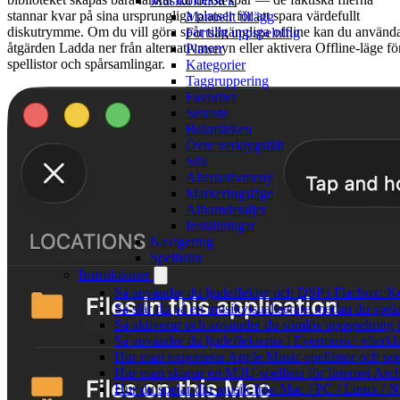
Musikbibliotek
stannar kvar på sina ursprungliga platser för att spara värdefullt
Manuellt tillägg
diskutrymme. Om du vill göra spår tillgängliga offline kan du använd
Fortsätt uppspelning
åtgärden Ladda ner från alternativmenyn eller aktivera Offline-läge fö
Platser
spellistor och spårsamlingar.
Kategorier
Taggruppering
Favoriter
Senaste
Bokmärken
Övre verktygsfält
Sök
Alternativmeny
Markeringsläge
Albumdetaljer
Inställningar
Navigering
Spellistor
Instruktioner
Så använder du ljudeffekter och DSP i Flacbox: 
Så slår du på en musikvisualiserare medan du spe
Så aktiverar och använder du sömlös uppspelning 
Så använder du ljudeffekterna i Evermusic: efterkl
Hur man exporterar Apple Music-spellistor och sp
Hur man skapar en M3U-spellista för Internet Arch
Hur du spelar din musik från Mac / PC / Linux 