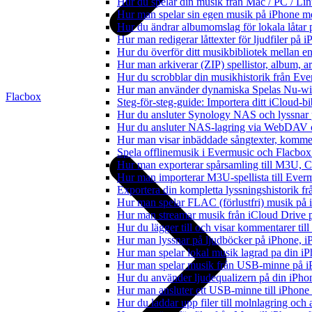
Hur du spelar din musik från Mac / PC / 
Hur man spelar sin egen musik på iPhone m
Hur du ändrar albumomslag för lokala låtar p
Hur man redigerar låttexter för ljudfiler på
Hur du överför ditt musikbibliotek mellan en
Hur man arkiverar (ZIP) spellistor, album, a
Hur du scrobblar din musikhistorik från Ever
Hur man använder dynamiska Spelas Nu-wid
Flacbox
Steg-för-steg-guide: Importera ditt iCloud-b
Hur du ansluter Synology NAS och lyssnar 
Hur du ansluter NAS-lagring via WebDAV oc
Hur man visar inbäddade sångtexter, kommen
Spela offlinemusik i Evermusic och Flacbox: 
Hur man exporterar spårsamling till M3U,
Hur man importerar M3U-spellista till Ever
Exportera din kompletta lyssningshistorik f
Hur man spelar FLAC (förlustfri) musik på 
Hur man streamar musik från iCloud Drive 
Hur du lägger till och visar kommentarer ti
Hur man lyssnar på ljudböcker på iPhone,
Hur man spelar lokal musik lagrad pa din iP
Hur man spelar musik från USB-minne på 
Hur du använder ljudequalizern på din iPh
Hur man ansluter ett USB-minne till iPhone o
Hur du laddar upp filer till molnlagring och 