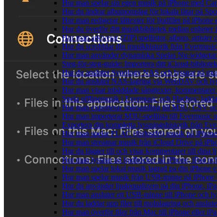
Hur man spelar sin egen musik på iPhone med Ca
Hur du ändrar albumomslag för lokala låtar på Spot
Hur man redigerar låttexter för ljudfiler på iPhon
Hur du överför ditt musikbibliotek mellan enheter 
Hur man arkiverar (ZIP) spellistor, album, artister
Hur du scrobblar din musikhistorik från Evermusic 
Hur man använder dynamiska Spelas Nu-widgetar 
Steg-för-steg-guide: Importera ditt iCloud-bibliote
Hur du ansluter Synology NAS och lyssnar på mus
Hur du ansluter NAS-lagring via WebDAV och lyss
Hur man visar inbäddade sångtexter, kommentarer 
Spela offlinemusik i Evermusic och Flacbox: ladda n
Hur man exporterar spårsamling till M3U, CSV o
Hur man importerar M3U-spellista till Evermusic 
Exportera din kompletta lyssningshistorik från Eve
Hur man spelar FLAC (förlustfri) musik på iPhone
Hur man streamar musik från iCloud Drive på iPh
Hur du lägger till och visar kommentarer till din
Hur man lyssnar på ljudböcker på iPhone, iPad 
Hur man spelar lokal musik lagrad pa din iPhone e
Hur man spelar musik från USB-minne på iPhone
Hur du använder ljudequalizern på din iPhone, i
Hur man ansluter ett USB-minne till iPhone och lyss
Hur du laddar upp filer till molnlagring och anslute
Hur man överför filer från Mac till iPhone eller i