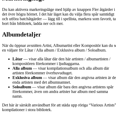
Du kan aktivera markeringsläge med hjälp av knappen Fler åtgärder i
det övre högra hörnet. I det här läget kan du välja flera spår samtidigt
och utföra batchåtgärder — lägg till i spellista, markera som favorit, ta
bort från bibliotek, ladda ner och mer.
Albumdetaljer
När du öppnar avsnitten Artist, Albumartist eller Kompositör kan du s
en väljare för Låtar / Alla album / Exklusiva album / Soloalbum.
Låtar
— visar alla låtar där den här artisten / albumartisten /
kompositören förekommer i ljudtaggarna.
Alla album
— visar kompilationsalbum och alla album där
artisten förekommer överhuvudtaget.
Exklusiva album
— visar album där den angivna artisten är d
enda artisten med det albumnamnet.
Soloalbum
— visar album där bara den angivna artistens spår
förekommer, även om andra artister har album med samma
namn.
Det här är särskilt användbart för att städa upp röriga “Various Artists”
kompilationer i stora bibliotek.