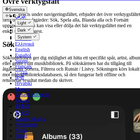
Övre verktygsfält
Svenska
Beläget precis under navigeringsfältet, erbjuder det övre verktygsfälte
عربي
flera bekväma åtgärder: Sök, Spela alla, Blanda alla och Fortsätt
Català
Light
uppspelning. Du kan visa eller dölja det här verktygsfältet med en
Čeština
Dark
enkel svep-ned-gest.
Dansk
System
Deutsch
Sök
Ελληνικά
English
Español
Sökfunktionen ger dig möjlighet att hitta ett specifikt spår, artist, albu
Suomi
eller genre i ditt musikbibliotek. På sökskärmen har du tillgång till
Français
åtgärderna Sortera, Filtrera och Rutnät / Listvy. Sökningen körs lokalt
עברית
mot musikbiblioteksdatabasen, så den fungerar helt offline och
हिन्दी
returnerar resultat medan du skriver.
Hrvatski
Magyar
Bahasa Indonesia
Italiano
日本語
한국어
Bahasa Melayu
Nederlands
Norsk
Polski