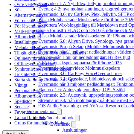
Evervideo 1.7: Nytt Plex, Jellyfin, molnströmning
Övre verktygsfält
Evertag 4.2: nya molnanslutningar, taggredigeraren
Sök
Evermusic 8.6: ny CarPlay, Plex, Jellyfin, SFTP oc
Alternativmeny
Bästa Molnbaserade Musikspelare för iPhone 202
För enskilda låtar
Exportera Wix-blogginlägg till Markdown med O
För låtsamlingar
Spela förlustfri FLAC och DSD på iPhone och M
Markeringsläge
Bästa Molnbaserade Musikspelaren för iPhone och
Albumdetaljer
Evermusic 6.8: Aliyun Drive, Synology, nya gränssn
Inställningar
Evermusic Pro på Setapp Mobile: Molnmusik för 
Metadataläsning
Evermusic når 11 miljoner nedladdningar världen 
Tillgängliga lägen för metadataläsaren
Flacbox når 1 miljon nedladdningar: Hi-Res-ljud
Onlinesynkronisering
5 bästa musikspelarapparna för iPhone 2025
Offlinesynkronisering
Evermusic reklamvideo: Molnmusikspelare
Synkroniserade offlinemappar
Evermusic 3.6: CarPlay, VoiceOver och mer
Tidsintervall
Evermusic 3.1: Crossfade, bibliotekssynk och säke
Starta skanning av lokala mappar
Evermusic når 3 miljoner nedladdningar: Funktion
Viktigt
Flacbox 1.6: Autosynk, equalizer, OPUS-stöd
Personalisering
Evermusic 2.3: Autosynk, uppspelningsposition oc
Albumomslag
Streama musik från molnlagring på iPhone med E
Spellistor
iOS Audio Streaming med AVAssetResourceLoad
Senaste
Dokumentation
Favoriter
Ta bort bibliotek
Användarhandbok
Gräns för innehållsladdning
Evermusic
Anslutningar
Scroll to top