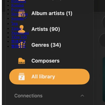
Português
Română
Русский
Slovenčina
Svenska
ไทย
Türkçe
Українська
Tiếng Việt
简体中文
繁體中文