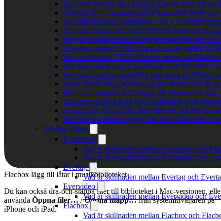
Hur man överför filer trådlöst från en dator till e
Överför filer från datorn till iPhone med SMB-prot
Hur man ansluter Bluesound VAULTs interna lagri
Hur man laddar ner musik från YouTube och lyssna
Hur du kopplar bort en tredjepartsapp från ditt Go
Hur man spelar in video medan musik spelas på i
Hur du aktiverar DLNA Media Server på Windows 
Hur man spelar musik på iPhone från WD My Cl
Hur man överför musikfiler från dator till iPhone
Spela musik från Dropbox på din iPhone när du är 
Hur man redigerar ID3-taggar på iPhone och Mac
Hur man spelar lokala filer (iTunes-filer) på min i
Streama din musik från Mac eller PC till iPhone
Hur man installerar appen från App Store eller ak
Vanliga frågor
Evermusic
Vad är skillnaden mellan Evermusic och Fl
Vad är skillnaden mellan Evermusic och E
Evertag
Flacbox lägg till låtar i musikbiblioteket
Vad är skillnaden mellan Evertag och Ever
Evervideo
Du kan också dra-och-släppa filer till biblioteket i Mac-versionen, elle
Vad är skillnaden mellan Evervideo och Ev
använda
Öppna filer…
/
Öppna mapp…
från systemfilväljaren på
Flacbox
iPhone och iPad.
Vad är skillnaden mellan Flacbox och Flac