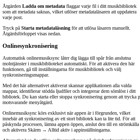
Åtgärden
Ladda om metadata
flaggar varje fil i ditt musikbibliotek
som att metadata saknas, vilket utlöser metadataläsaren att uppdatera
varje post.
Tryck på
Starta metadataläsning
för att utlösa läsaren manuellt.
Åtgärdsförloppet visas nedan.
Onlinesynkronisering
Automatisk onlinemusiksync låter dig lägga till spår från anslutna
molntjänster i musikbiblioteket automatiskt. För att aktivera den här
funktionen, gå till inställningarna för musikbibliotek och välj
synkroniseringsmappar.
Med det här alternativet aktiverat skannar applikationen alla valda
mappar, identifierar stödda ljudfiler och integrerar dem sömlöst i ditt
bibliotek. Du kan starta eller stoppa synkronisering genom att trycka 
motsvarande menyåtgärd.
Onlinemusiksync körs exklusivt när appen är i förgrunden, vilket
innebär att synkronisering av ett stort bibliotek kan ta lite tid. För att
påskynda processen, lämna appen öppen, anslut den till en strömkälla
och aktivera Skärm → Alltid aktiv i appinställningarna.