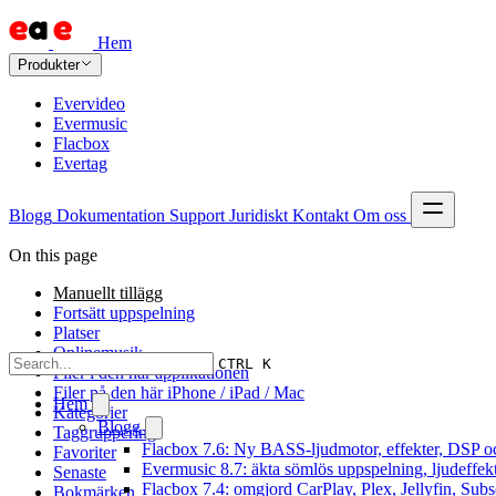
Hem
Produkter
Evervideo
Evermusic
Flacbox
Evertag
Blogg
Dokumentation
Support
Juridiskt
Kontakt
Om oss
On this page
Manuellt tillägg
Fortsätt uppspelning
Platser
Onlinemusik
CTRL K
Filer i den här applikationen
Filer på den här iPhone / iPad / Mac
Hem
Kategorier
Blogg
Taggruppering
Flacbox 7.6: Ny BASS-ljudmotor, effekter, DSP oc
Favoriter
Evermusic 8.7: äkta sömlös uppspelning, ljudeffek
Senaste
Flacbox 7.4: omgjord CarPlay, Plex, Jellyfin, Subs
Bokmärken