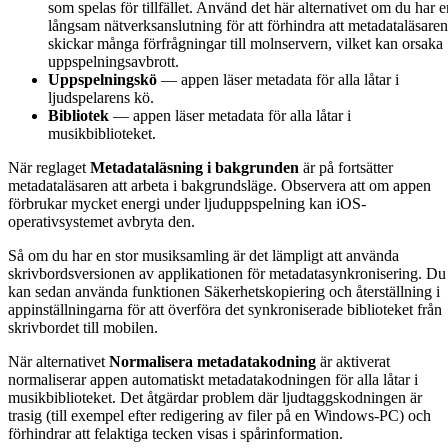
som spelas för tillfället. Använd det här alternativet om du har e
långsam nätverksanslutning för att förhindra att metadataläsaren
skickar många förfrågningar till molnservern, vilket kan orsaka
uppspelningsavbrott.
Uppspelningskö
— appen läser metadata för alla låtar i
ljudspelarens kö.
Bibliotek
— appen läser metadata för alla låtar i
musikbiblioteket.
När reglaget
Metadataläsning i bakgrunden
är på fortsätter
metadataläsaren att arbeta i bakgrundsläge. Observera att om appen
förbrukar mycket energi under ljuduppspelning kan iOS-
operativsystemet avbryta den.
Så om du har en stor musiksamling är det lämpligt att använda
skrivbordsversionen av applikationen för metadatasynkronisering. Du
kan sedan använda funktionen Säkerhetskopiering och återställning i
appinställningarna för att överföra det synkroniserade biblioteket från
skrivbordet till mobilen.
När alternativet
Normalisera metadatakodning
är aktiverat
normaliserar appen automatiskt metadatakodningen för alla låtar i
musikbiblioteket. Det åtgärdar problem där ljudtaggskodningen är
trasig (till exempel efter redigering av filer på en Windows-PC) och
förhindrar att felaktiga tecken visas i spårinformation.