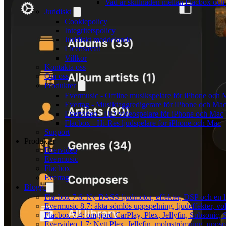
Vad är skillnaden mellan Flacbox oc
Juridiskt
Cookiepolicy
Integritetspolicy
Juridiskt meddelande
Licensavtal
Villkor
Kontakta oss
Om oss
Produkter
Evermusic - Offline musikspelare för iPhone och 
Evertag - Musiktaggredigerare för iPhone och Ma
Evervideo - HD-videospelare för iPhone och Mac
Flacbox - Hi-Res ljudspelare for iPhone och Mac
Support
Produkter
Evervideo
Evermusic
Flacbox
Evertag
Blogg
Flacbox 7.6: Ny BASS-ljudmotor, effekter, DSP och en l
Evermusic 8.7: äkta sömlös uppspelning, ljudeffekter, v
Flacbox 7.4: omgjord CarPlay, Plex, Jellyfin, Subsonic, S
Evervideo 1.7: Nytt Plex, Jellyfin, molnströmning, uppsp