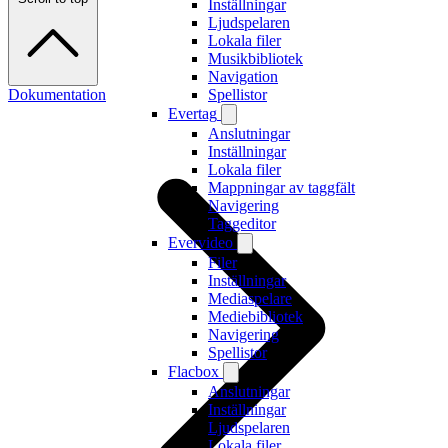
Inställningar
Ljudspelaren
Lokala filer
Musikbibliotek
Navigation
Dokumentation
Spellistor
Evertag
Anslutningar
Inställningar
Lokala filer
Mappningar av taggfält
Navigering
Taggeditor
Evervideo
Filer
Inställningar
Mediaspelare
Mediebibliotek
Navigering
Spellistor
Flacbox
Anslutningar
Inställningar
Ljudspelaren
Lokala filer