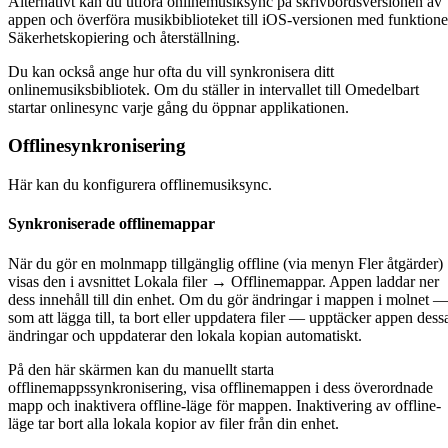
Alternativt kan du utföra onlinemusiksync på skrivbordsversionen av
appen och överföra musikbiblioteket till iOS-versionen med funktion
Säkerhetskopiering och återställning.
Du kan också ange hur ofta du vill synkronisera ditt
onlinemusiksbibliotek. Om du ställer in intervallet till Omedelbart
startar onlinesync varje gång du öppnar applikationen.
Offlinesynkronisering
Här kan du konfigurera offlinemusiksync.
Synkroniserade offlinemappar
När du gör en molnmapp tillgänglig offline (via menyn Fler åtgärder)
visas den i avsnittet Lokala filer → Offlinemappar. Appen laddar ner
dess innehåll till din enhet. Om du gör ändringar i mappen i molnet 
som att lägga till, ta bort eller uppdatera filer — upptäcker appen dess
ändringar och uppdaterar den lokala kopian automatiskt.
På den här skärmen kan du manuellt starta
offlinemappssynkronisering, visa offlinemappen i dess överordnade
mapp och inaktivera offline-läge för mappen. Inaktivering av offline-
läge tar bort alla lokala kopior av filer från din enhet.