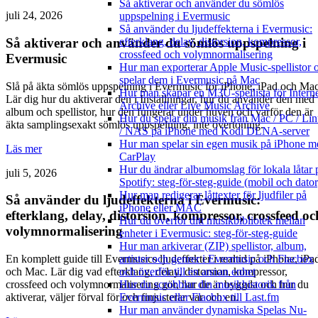
Så aktiverar och använder du sömlös
juli 24, 2026
uppspelning i Evermusic
Så använder du ljudeffekterna i Evermusic:
Så aktiverar och använder du sömlös uppspelning i
efterklang, delay, distorsion, kompressor,
crossfeed och volymnormalisering
Evermusic
Hur man exporterar Apple Music-spellistor 
spelar dem i Evermusic på Mac
Slå på äkta sömlös uppspelning i Evermusic för iPhone, iPad och Mac
Hur man skapar en M3U-spellista för Intern
Lär dig hur du aktiverar den i Inställningar, hur du använder den med
Archive eller Live Music Archive
album och spellistor, hur den fungerar under huven och varför den är
Hur du spelar din musik från Mac / PC / Li
äkta samplingsexakt sömlös uppspelning, inte övertoning.
/ NAS på iPhone med Kodi DLNA-server
Hur man spelar sin egen musik på iPhone m
Läs mer
CarPlay
Hur du ändrar albumomslag för lokala låtar 
juli 5, 2026
Spotify: steg-för-steg-guide (mobil och dator
Hur man redigerar låttexter för ljudfiler på
Så använder du ljudeffekterna i Evermusic:
iPhone eller MAC
efterklang, delay, distorsion, kompressor, crossfeed oc
Hur du överför ditt musikbibliotek mellan
volymnormalisering
enheter i Evermusic: steg-för-steg-guide
Hur man arkiverar (ZIP) spellistor, album,
artister och genrer i Evermusic och Flacbox
En komplett guide till Evermusics ljudeffekter i realtid på iPhone, iPa
och överför till en annan enhet
och Mac. Lär dig vad efterklang, delay, distorsion, kompressor,
Hur du scrobblar din musikhistorik från
crossfeed och volymnormalisering gör, hur de är byggda och hur du
Evermusic eller Flacbox till Last.fm
aktiverar, väljer förval för och finjusterar var och en.
Hur man använder dynamiska Spelas Nu-