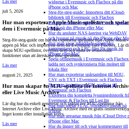
Läs mer
widgetar i Evermusic och Flacbox på din
iPhone och Mac
juli 5, 2026
Steg-för-steg-guide: Importera ditt iCloud-
bibliotek till Evermusic och Flacbox
Hur man exporterar Apple Music-spellistor och spela
Hur du ansluter Synology NAS och lyssnar
musik på din iPhone eller Mac
dem i Evermusic på Mac
Hur du ansluter NAS-lagring via WebDAV
och lyssnar på musik på din iPhone eller Ma
Steg-för-steg-guide om hur du exporterar spellistor från Apple Music-
Hur man visar inbäddade sångtexter,
appen på Mac och importerar dem till Evermusic eller Flacbox. Lär d
kommentarer och LRC-filer för musik på
skapa M3U-spellistor, överföra dem och njuta av avancerade
iPhone eller Mac
funktioner utan att återskapa dina spellistor.
Spela offlinemusik i Evermusic och Flacbox
ladda ner och synkronisera från molnet till
Läs mer
lokala filer
Hur man exporterar spårsamling till M3U,
augusti 21, 2025
CSV och TXT i Evermusic och Flacbox
Hur man importerar M3U-spellista till
Hur man skapar en M3U-spellista för Internet Archiv
Evermusic och Flacbox
eller Live Music Archive
Exportera din kompletta lyssningshistorik fr
Evermusic & Flacbox till Last.fm
Lär dig hur du enkelt genererar och laddar ner M3U-spellistor från
Hur man spelar FLAC (förlustfri) musik på
Internet Archive eller Live Music Archive med ett gratis onlineverktyg
iPhone
Inget konto eller installation krävs.
Hur man streamar musik från iCloud Drive 
iPhone eller Mac
Läs mer
Hur du lägger till och visar kommentarer till