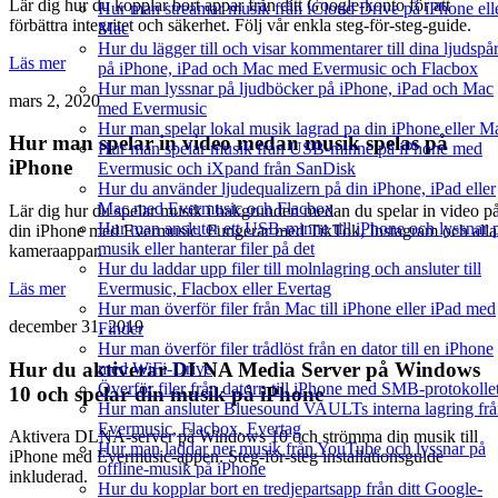
Lär dig hur du kopplar bort appar från ditt Google-konto för att
Hur man streamar musik från iCloud Drive på iPhone ell
förbättra integritet och säkerhet. Följ vår enkla steg-för-steg-guide.
Mac
Hur du lägger till och visar kommentarer till dina ljudspå
Läs mer
på iPhone, iPad och Mac med Evermusic och Flacbox
Hur man lyssnar på ljudböcker på iPhone, iPad och Mac
mars 2, 2020
med Evermusic
Hur man spelar lokal musik lagrad pa din iPhone eller M
Hur man spelar in video medan musik spelas på
Hur man spelar musik från USB-minne på iPhone med
iPhone
Evermusic och iXpand från SanDisk
Hur du använder ljudequalizern på din iPhone, iPad eller
Mac med Evermusic och Flacbox
Lär dig hur du spelar musik i bakgrunden medan du spelar in video p
Hur man ansluter ett USB-minne till iPhone och lyssnar 
din iPhone med Evermusic. Fungerar med TikTok, Instagram och alla
musik eller hanterar filer på det
kameraappar.
Hur du laddar upp filer till molnlagring och ansluter till
Evermusic, Flacbox eller Evertag
Läs mer
Hur man överför filer från Mac till iPhone eller iPad med
december 31, 2019
Finder
Hur man överför filer trådlöst från en dator till en iPhone
Hur du aktiverar DLNA Media Server på Windows
med WiFi-Drive
Överför filer från datorn till iPhone med SMB-protokolle
10 och spelar din musik på iPhone
Hur man ansluter Bluesound VAULTs interna lagring fr
Evermusic, Flacbox, Evertag
Aktivera DLNA-server på Windows 10 och strömma din musik till
Hur man laddar ner musik från YouTube och lyssnar på
iPhone med Evermusic-appen. Steg-för-steg installationsguide
offline-musik på iPhone
inkluderad.
Hur du kopplar bort en tredjepartsapp från ditt Google-