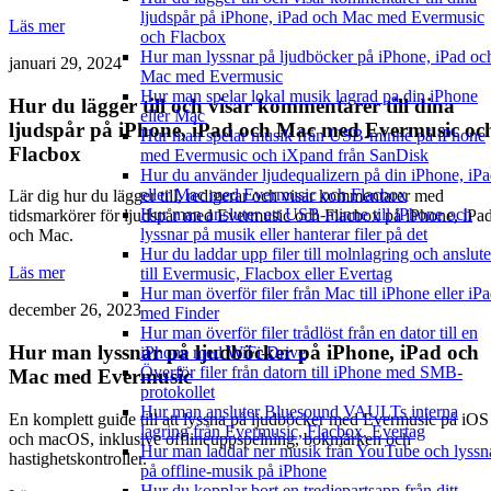
ljudspår på iPhone, iPad och Mac med Evermusic
Läs mer
och Flacbox
Hur man lyssnar på ljudböcker på iPhone, iPad oc
januari 29, 2024
Mac med Evermusic
Hur man spelar lokal musik lagrad pa din iPhone
Hur du lägger till och visar kommentarer till dina
eller Mac
ljudspår på iPhone, iPad och Mac med Evermusic oc
Hur man spelar musik från USB-minne på iPhone
Flacbox
med Evermusic och iXpand från SanDisk
Hur du använder ljudequalizern på din iPhone, iP
eller Mac med Evermusic och Flacbox
Lär dig hur du lägger till, redigerar och visar kommentarer med
Hur man ansluter ett USB-minne till iPhone och
tidsmarkörer för ljudspår med Evermusic och Flacbox på iPhone, iPa
lyssnar på musik eller hanterar filer på det
och Mac.
Hur du laddar upp filer till molnlagring och anslute
Läs mer
till Evermusic, Flacbox eller Evertag
Hur man överför filer från Mac till iPhone eller iP
december 26, 2023
med Finder
Hur man överför filer trådlöst från en dator till en
Hur man lyssnar på ljudböcker på iPhone, iPad och
iPhone med WiFi-Drive
Överför filer från datorn till iPhone med SMB-
Mac med Evermusic
protokollet
Hur man ansluter Bluesound VAULTs interna
En komplett guide till att lyssna på ljudböcker med Evermusic på iOS
lagring från Evermusic, Flacbox, Evertag
och macOS, inklusive offlineuppspelning, bokmärken och
Hur man laddar ner musik från YouTube och lyssn
hastighetskontroller.
på offline-musik på iPhone
Hur du kopplar bort en tredjepartsapp från ditt