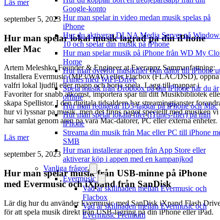
Läs mer
Google-konto
Hur man spelar in video medan musik spelas på
september 5, 2023
iPhone
Hur du aktiverar DLNA Media Server på Window
Hur man spelar lokal musik lagrad pa din iPhone
10 och spelar din musik på iPhone
eller Mac
Hur man spelar musik på iPhone från WD My Cl
Home
Artem Meleshko Founder & Engineer at Everappz Sammanfattning:
Hur man överför musikfiler från dator till iPhone u
Installera Evermusic (MP3/WAV) eller Flacbox (FLAC/DSD), oppna
iTunes med WiFi-Drive
valfri lokal ljudfil eller mapp och borja spela. Lagg till mappar i
Spela musik från Dropbox på din iPhone när du är
Favoriter for snabb atkomst, importera spar till ditt Musikbibliotek elle
offline
skapa Spellistor. I den digitala tidsaldern har streamingtjanster forandr
Hur man redigerar ID3-taggar på iPhone och Mac
hur vi lyssnar pa musik, men det finns nagot speciellt med musiken vi
Hur man spelar lokala filer (iTunes-filer) på min
har samlat genom aren pa vara Mac-datorer, PC eller externa enheter.
iPhone
Streama din musik från Mac eller PC till iPhone m
Läs mer
SMB
Hur man installerar appen från App Store eller
september 5, 2023
aktiverar köp i appen med en kampanjkod
Vanliga frågor
Hur man spelar musik från USB-minne på iPhone
Evermusic
med Evermusic och iXpand från SanDisk
Vad är skillnaden mellan Evermusic och
Flacbox
Lär dig hur du använder Evermusic med SanDisk iXpand Flash Driv
Vad är skillnaden mellan Evermusic och
för att spela musik direkt från USB-lagring på din iPhone eller iPad.
Evermusic Premium