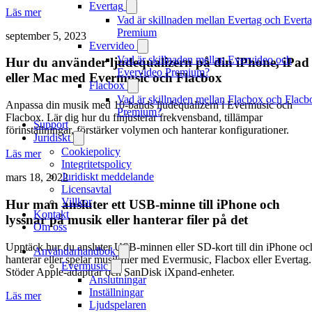
Evertag
Läs mer
Vad är skillnaden mellan Evertag och Evert
Premium
september 5, 2023
Evervideo
Vad är skillnaden mellan Evervideo och
Hur du använder ljudequalizern på din iPhone, iPad
Evervideo Premium?
eller Mac med Evermusic och Flacbox
Flacbox
Vad är skillnaden mellan Flacbox och Flacb
Anpassa din musik med 10-bands ljudequalizern i Evermusic och
Premium?
Flacbox. Lär dig hur du finjusterar frekvensband, tillämpar
Support
förinställningar, förstärker volymen och hanterar konfigurationer.
Juridiskt
Cookiepolicy
Läs mer
Integritetspolicy
Juridiskt meddelande
mars 18, 2022
Licensavtal
Villkor
Hur man ansluter ett USB-minne till iPhone och
Kontakt
lyssnar på musik eller hanterar filer på det
Om oss
Upptäck hur du ansluter USB-minnen eller SD-kort till din iPhone oc
Användarhandbok
hanterar eller spelar musikfiler med Evermusic, Flacbox eller Evertag.
Evermusic
Stöder Apple-adaptrar och SanDisk iXpand-enheter.
Anslutningar
Inställningar
Läs mer
Ljudspelaren