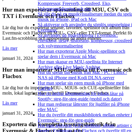
Kompressor, Freeverb, Crossfeed, Eko,
Volymnormalisering och mer
Hur man exporterar spårsamling till M3U, CSV och
Så slår du på en musikvisualiserare medan du spel
TXT i Evermusic och Flacbox
musik på iPhone, iPad och Mac
Så aktiverar och använder du sömlös uppspelning 
Lär dig hur du exporterar senaste, favoriter, spellistor och album från
Evermusic
Evermusic och Flacbox till M3U-, CSV- eller TXT-format. Perfekt fö
Så använder du ljudeffekterna i Evermusic:
Last.fm-scrobbling och uppspelning på andra enheter.
efterklang, delay, distorsion, kompressor, crossfeed
och volymnormalisering
Läs mer
Hur man exporterar Apple Music-spellistor och
spelar dem i Evermusic på Mac
januari 31, 2024
Hur man skapar en M3U-spellista för Internet
Archive eller Live Music Archive
Hur man importerar M3U-spellista till Evermusic och
Hur du spelar din musik från Mac / PC / Linux /
Flacbox
NAS på iPhone med Kodi DLNA-server
Hur man spelar sin egen musik på iPhone med
Lär dig hur du importerar M3U-, M3U8- och CUE-spellistefiler från
CarPlay
moln, lokal lagring eller enhet till Evermusic och Flacbox.
Hur du ändrar albumomslag för lokala låtar på
Spotify: steg-för-steg-guide (mobil och dator)
Läs mer
Hur man redigerar låttexter för ljudfiler på iPhone
eller MAC
januari 31, 2024
Hur du överför ditt musikbibliotek mellan enheter i
Evermusic: steg-för-steg-guide
Exportera din kompletta lyssningshistorik från
Hur man arkiverar (ZIP) spellistor, album, artister 
Evermusic & Flacbox till Last.fm
genrer i Evermusic och Flacbox och överför till en