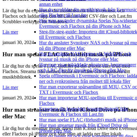
annan enhet
Hur du scrobblar din musikhistorik från Evermusic
Lär dig hur du exporterar din musikhistorik från Evermusic och
eller Flacbox till Last.fm
Flacbox och laddar upp den till Last.fm med CSV-filer och Last.fm
Hur man använder dynamiska Spelas Nu-widgetar
Scrubbler-verktyget för Windows.
Evermusic och Flacbox på din iPhone och Mac
Steg-för-steg-guide: Importera ditt iCloud-bibliote
Läs mer
till Evermusic och Flacbox
januari 30, 2024
Hur du ansluter Synology NAS och lyssnar på mu
på din iPhone eller Mac
Hur man spelar FLAC (förlustfri) musik på iPhone
Hur du ansluter NAS-lagring via WebDAV och
lyssnar på musik på din iPhone eller Mac
Hur man visar inbäddade sångtexter, kommentarer
Lär dig hur du spelar FLAC-ljudfiler på din iPhone eller iPad med
och LRC-filer för musik på iPhone eller Mac
Flacbox. Streama från molnet, ladda ner offline och organisera ditt
Spela offlinemusik i Evermusic och Flacbox: ladd
musikbibliotek.
ner och synkronisera från molnet till lokala filer
Hur man exporterar spårsamling till M3U, CSV o
Läs mer
TXT i Evermusic och Flacbox
Hur man importerar M3U-spellista till Evermusic 
januari 29, 2024
Flacbox
Exportera din kompletta lyssningshistorik från
Hur man streamar musik från iCloud Drive på iPhon
Evermusic & Flacbox till Last.fm
eller Mac
Hur man spelar FLAC (förlustfri) musik på iPhone
Hur man streamar musik från iCloud Drive på
Lär dig hur du streamar musik direkt från iCloud Drive med Evermus
iPhone eller Mac
eller Flacbox på iPhone och Mac utan att ladda ner filer lokalt.
Hur du lägger till och visar kommentarer till dina