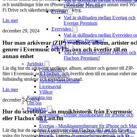
Vad är skillnaden mellan Evermusic o
och inställningar från en iPhone, iPad eller Mac till en annan med Wi-
Evermusic Premium
Fi Drive och säkerhetskopieringsverktyg.
Evertag
Vad är skillnaden mellan Evertag och
Läs mer
Evertag Premium
Evervideo
december 29, 2024
Vad är skillnaden mellan Evervideo o
Evervideo Premium?
Hur man arkiverar (ZIP) spellistor, album, artister oc
Flacbox
genrer i Evermusic och Flacbox och överför till en
Vad är skillnaden mellan Flacbox och
annan enhet
Flacbox Premium?
Juridiskt
Lär dig hur du arkiverar spellistor, album, artister och genrer till ZIP-
Cookiepolicy
filer i Evermusic och Flacbox, och överför dem till en annan enhet m
Integritetspolicy
fullständig struktur och metadata bevarad.
Juridiskt meddelande
Licensavtal
Läs mer
Villkor
Kontakta oss
december 24, 2024
Om oss
Produkter
Hur du scrobblar din musikhistorik från Evermusic
Evermusic - Offline musikspelare för iPhone och
eller Flacbox till Last.fm
Mac
Evertag - Musiktaggredigerare för iPhone och Ma
Lär dig hur du ansluter Evermusic eller Flacbox till Last.fm för att
Evervideo - HD-videospelare för iPhone och Mac
spåra din lyssningshistorik, komma åt uppspelningsstatistik och få
Flacbox - Hi-Res ljudspelare for iPhone och Mac