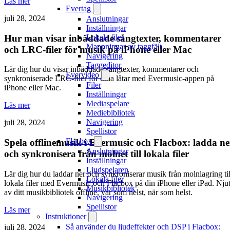
Läs mer
Evertag
juli 28, 2024
Anslutningar
Inställningar
Hur man visar inbäddade sångtexter, kommentarer
Lokala filer
Mappningar av taggfält
och LRC-filer för musik på iPhone eller Mac
Navigering
Taggeditor
Lär dig hur du visar inbäddade sångtexter, kommentarer och
Evervideo
synkroniserade LRC-filer för dina låtar med Evermusic-appen på
Filer
iPhone eller Mac.
Inställningar
Mediaspelare
Läs mer
Mediebibliotek
Navigering
juli 28, 2024
Spellistor
Flacbox
Spela offlinemusik i Evermusic och Flacbox: ladda ne
Anslutningar
och synkronisera från molnet till lokala filer
Inställningar
Ljudspelaren
Lär dig hur du laddar ner och synkroniserar musik från molnlagring til
Lokala filer
lokala filer med Evermusic och Flacbox på din iPhone eller iPad. Nju
Musikbibliotek
av ditt musikbibliotek offline, var som helst, när som helst.
Navigering
Spellistor
Läs mer
Instruktioner
Så använder du ljudeffekter och DSP i Flacbox:
juli 28, 2024