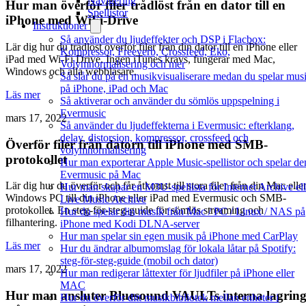
Navigering
Hur man överför filer trådlöst från en dator till en
Spellistor
iPhone med WiFi-Drive
Instruktioner
Så använder du ljudeffekter och DSP i Flacbox:
Lär dig hur du trådlöst överför filer från din dator till en iPhone eller
Kompressor, Freeverb, Crossfeed, Eko,
iPad med Wi-Fi Drive. Ingen iTunes krävs, fungerar med Mac,
Volymnormalisering och mer
Windows och alla webbläsare.
Så slår du på en musikvisualiserare medan du spelar mus
på iPhone, iPad och Mac
Läs mer
Så aktiverar och använder du sömlös uppspelning i
Evermusic
mars 17, 2022
Så använder du ljudeffekterna i Evermusic: efterklang,
delay, distorsion, kompressor, crossfeed och
Överför filer från datorn till iPhone med SMB-
volymnormalisering
protokollet
Hur man exporterar Apple Music-spellistor och spelar de
Evermusic på Mac
Lär dig hur du överför och får åtkomst till stora filer från din Mac elle
Hur man skapar en M3U-spellista för Internet Archive ell
Windows PC till din iPhone eller iPad med Evermusic och SMB-
Live Music Archive
protokollet. En steg-för-steg-guide för sömlös streaming och
Hur du spelar din musik från Mac / PC / Linux / NAS på
filhantering.
iPhone med Kodi DLNA-server
Hur man spelar sin egen musik på iPhone med CarPlay
Läs mer
Hur du ändrar albumomslag för lokala låtar på Spotify:
steg-för-steg-guide (mobil och dator)
mars 17, 2022
Hur man redigerar låttexter för ljudfiler på iPhone eller
MAC
Hur man ansluter Bluesound VAULTs interna lagrin
Hur du överför ditt musikbibliotek mellan enheter i