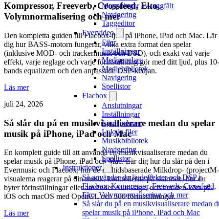
Kompressor, Freeverb, Crossfeed, Eko,
Mappningar av taggfält
Navigering
Volymnormalisering och mer
Taggeditor
Evervideo
Den kompletta guiden till Flacbox-ljud på iPhone, iPad och Mac. Lär
Filer
dig hur BASS-motorn fungerar, vilka extra format den spelar
Inställningar
(inklusive MOD- och trackermusik och DSD), och exakt vad varje
Mediaspelare
effekt, varje reglage och varje förinställning gör med ditt ljud, plus 10
Mediebibliotek
bands equalizern och den anpassade DSP-kedjan.
Navigering
Spellistor
Läs mer
Flacbox
juli 24, 2026
Anslutningar
Inställningar
Så slår du på en musikvisualiserare medan du spelar
Ljudspelaren
Lokala filer
musik på iPhone, iPad och Mac
Musikbibliotek
Navigering
En komplett guide till att använda en musikvisualiserare medan du
Spellistor
spelar musik på iPhone, iPad och Mac. Lär dig hur du slår på den i
Instruktioner
Evermusic och Flacbox, hur de realtidsbaserade Milkdrop- (projectM-
Så använder du ljudeffekter och DSP i
visualerna reagerar på din musik, kontrollerna på skärmen, hur du
Flacbox: Kompressor, Freeverb, Crossfeed,
byter förinställningar eller använder Auto-läge, och hur den körs på
Eko, Volymnormalisering och mer
iOS och macOS med OpenGL och 500 förinställningar.
Så slår du på en musikvisualiserare medan d
spelar musik på iPhone, iPad och Mac
Läs mer