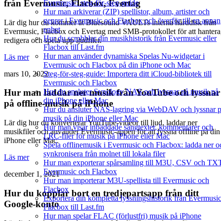
från Evermusic, Flacbox, Evertag
Evermusic: steg-för-steg-guide
Hur man arkiverar (ZIP) spellistor, album, artister och
genrer i Evermusic och Flacbox och överför till en annan
Lär dig hur du kommer åt Bluesound VAULTs interna hårddisk från
enhet
Evermusic, Flacbox och Evertag med SMB-protokollet för att hantera
Hur du scrobblar din musikhistorik från Evermusic eller
redigera och spela upp ljudfiler.
Flacbox till Last.fm
Hur man använder dynamiska Spelas Nu-widgetar i
Läs mer
Evermusic och Flacbox på din iPhone och Mac
mars 10, 2022
Steg-för-steg-guide: Importera ditt iCloud-bibliotek till
Evermusic och Flacbox
Hur du ansluter Synology NAS och lyssnar på musik på
Hur man laddar ner musik från YouTube och lyssnar
din iPhone eller Mac
på offline-musik på iPhone
Hur du ansluter NAS-lagring via WebDAV och lyssnar 
musik på din iPhone eller Mac
Lär dig hur du konverterar YouTube-videor till ljud, laddar ner
Hur man visar inbäddade sångtexter, kommentarer och
musikfiler och använder Evermusic-appen för att lyssna offline på din
LRC-filer för musik på iPhone eller Mac
iPhone eller Mac.
Spela offlinemusik i Evermusic och Flacbox: ladda ner o
synkronisera från molnet till lokala filer
Läs mer
Hur man exporterar spårsamling till M3U, CSV och TXT
Evermusic och Flacbox
december 1, 2021
Hur man importerar M3U-spellista till Evermusic och
Flacbox
Hur du kopplar bort en tredjepartsapp från ditt
Exportera din kompletta lyssningshistorik från Evermusi
Google-konto
Flacbox till Last.fm
Hur man spelar FLAC (förlustfri) musik på iPhone