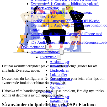
Evermusic 3.1: Crossfade, bibliotekssynk och
säkerhetskopiering
Evermusic når 3 miljoner nedladdningar:
Funktionsöversikt
Flacbox 1.6: Autosynk, equalizer, OPUS-stöd
Evermusic 2.3: Autosynk, uppspelningsposition o
taggar
Streama musik från molnlagring på iPhone med
Evermusic
iOS Audio Streaming med AVAssetResourceLoad
Dokumentation
Användarhandbok
Evermusic
Anslutningar
Inställningar
Det här avsnittet erbjuder praktiska, lättförståeliga guider för att
Ljudspelaren
använda Everappz-appar.
Lokala filer
Oavsett om du konfigurerar för första gången eller letar efter tips om
Musikbibliotek
avancerade funktioner hittar du svaren här.
Navigation
Spellistor
Utforska våra handledningar för att lösa problem, lära dig nya tricks
Evertag
och få ut det mesta av din appupplevelse.
Anslutningar
Inställningar
Så använder du ljudeffekter och DSP i Flacbox:
Lokala filer