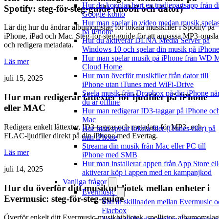
Hur du kopplar bort en tredjepartsapp från di
Spotify: steg-för-steg-guide (mobil och dator)
Google-konto
Hur man spelar in video medan musik spela
Lär dig hur du ändrar albumomslag för lokala musikfiler i Spotify på
på iPhone
iPhone, iPad och Mac. Steg-för-steg-guide för att anpassa MP3-omsl
Hur du aktiverar DLNA Media Server på
och redigera metadata.
Windows 10 och spelar din musik på iPhon
Hur man spelar musik på iPhone från WD 
Läs mer
Cloud Home
Hur man överför musikfiler från dator till
juli 15, 2025
iPhone utan iTunes med WiFi-Drive
Spela musik från Dropbox på din iPhone nä
Hur man redigerar låttexter för ljudfiler på iPhone
du är offline
eller MAC
Hur man redigerar ID3-taggar på iPhone oc
Mac
Redigera enkelt låttexter, ID3-taggar och metadata för MP3- och
Hur man spelar lokala filer (iTunes-filer) på
FLAC-ljudfiler direkt på din iPhone med Evertag.
min iPhone
Streama din musik från Mac eller PC till
Läs mer
iPhone med SMB
Hur man installerar appen från App Store ell
juli 14, 2025
aktiverar köp i appen med en kampanjkod
Vanliga frågor
Hur du överför ditt musikbibliotek mellan enheter i
Evermusic
Evermusic: steg-för-steg-guide
Vad är skillnaden mellan Evermusic o
Flacbox
Överför enkelt ditt Evermusic-musikbibliotek, spellistor, albumomslag