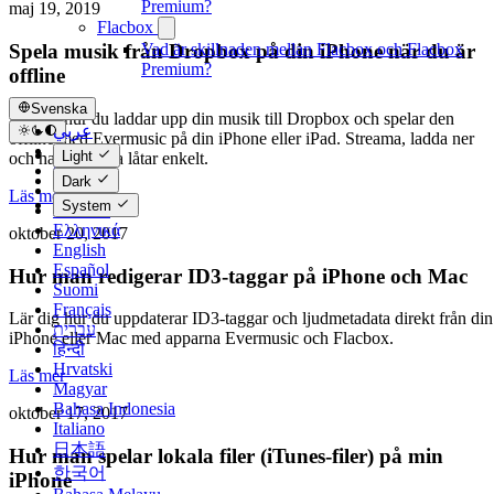
Premium?
maj 19, 2019
Flacbox
Vad är skillnaden mellan Flacbox och Flacbox
Spela musik från Dropbox på din iPhone när du är
Premium?
offline
Svenska
Lär dig hur du laddar upp din musik till Dropbox och spelar den
عربي
offline med Evermusic på din iPhone eller iPad. Streama, ladda ner
Català
Light
och hantera dina låtar enkelt.
Čeština
Dark
Dansk
Läs mer
System
Deutsch
Ελληνικά
oktober 20, 2017
English
Español
Hur man redigerar ID3-taggar på iPhone och Mac
Suomi
Français
Lär dig hur du uppdaterar ID3-taggar och ljudmetadata direkt från din
עברית
iPhone eller Mac med apparna Evermusic och Flacbox.
हिन्दी
Hrvatski
Läs mer
Magyar
Bahasa Indonesia
oktober 17, 2017
Italiano
日本語
Hur man spelar lokala filer (iTunes-filer) på min
한국어
iPhone