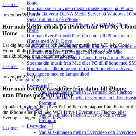
konto
Läs mer
Hur man spelar in video medan musik spelas på iPhone
Hur du aktiverar DLNA Media Server på Windows 10 o
november 26, 2019
spelar din musik på iPhone
Hur man spelar musik på iPhone från WD My Cloud
Hur man spelar musik på iPhone från WD My Cloud
Home
Home
Hur man överför musikfiler från dator till iPhone utan
iTunes med WiFi-Drive
Lär dig hur du strömmar och laddar ner musik från WD My Cloud
Spela musik från Dropbox på din iPhone när du är offlin
Home till din iPhone med Evermusic-appen. Njut av hela ditt
Hur man redigerar ID3-taggar på iPhone och Mac
musikbibliotek utan prenumerationer.
Hur man spelar lokala filer (iTunes-filer) på min iPhone
Streama din musik från Mac eller PC till iPhone med S
Läs mer
Hur man installerar appen från App Store eller aktiverar
köp i appen med en kampanjkod
november 23, 2019
Vanliga frågor
Evermusic
Hur man överför musikfiler från dator till iPhone
Vad är skillnaden mellan Evermusic och Flacbox
utan iTunes med WiFi-Drive
Vad är skillnaden mellan Evermusic och Evermusi
Premium
Upptäck hur du trådlöst överför ljudfiler och mappar från din dator till
Evertag
din iPhone eller iPad med WiFi-Drive i Evermusic, Flacbox eller
Vad är skillnaden mellan Evertag och Evertag
Evertag — ingen iTunes krävs.
Premium
Evervideo
Läs mer
Vad är skillnaden mellan Evervideo och Evervideo