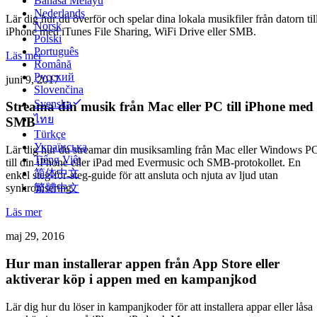
Bahasa Melayu
Nederlands
Lär dig hur du överför och spelar dina lokala musikfiler från datorn til
Norsk
iPhone med iTunes File Sharing, WiFi Drive eller SMB.
Polski
Português
Läs mer
Română
Русский
juni 9, 2017
Slovenčina
Svenska
Streama din musik från Mac eller PC till iPhone med
ไทย
SMB
Türkçe
Українська
Lär dig hur du streamar din musiksamling från Mac eller Windows P
Tiếng Việt
till din iPhone eller iPad med Evermusic och SMB-protokollet. En
简体中文
enkel steg-för-steg-guide för att ansluta och njuta av ljud utan
繁體中文
synkronisering.
Läs mer
maj 29, 2016
Hur man installerar appen från App Store eller
aktiverar köp i appen med en kampanjkod
Lär dig hur du löser in kampanjkoder för att installera appar eller låsa