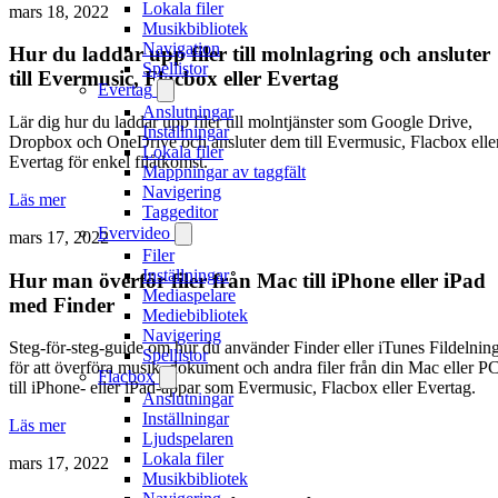
Lokala filer
mars 18, 2022
Musikbibliotek
Navigation
Hur du laddar upp filer till molnlagring och ansluter
Spellistor
till Evermusic, Flacbox eller Evertag
Evertag
Anslutningar
Lär dig hur du laddar upp filer till molntjänster som Google Drive,
Inställningar
Dropbox och OneDrive och ansluter dem till Evermusic, Flacbox elle
Lokala filer
Evertag för enkel filåtkomst.
Mappningar av taggfält
Navigering
Läs mer
Taggeditor
Evervideo
mars 17, 2022
Filer
Inställningar
Hur man överför filer från Mac till iPhone eller iPad
Mediaspelare
med Finder
Mediebibliotek
Navigering
Steg-för-steg-guide om hur du använder Finder eller iTunes Fildelnin
Spellistor
för att överföra musik, dokument och andra filer från din Mac eller P
Flacbox
till iPhone- eller iPad-appar som Evermusic, Flacbox eller Evertag.
Anslutningar
Inställningar
Läs mer
Ljudspelaren
Lokala filer
mars 17, 2022
Musikbibliotek