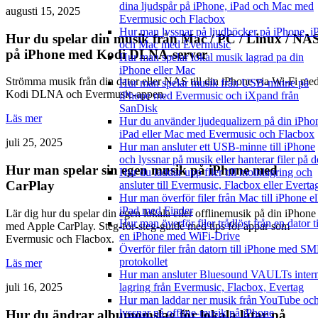
dina ljudspår på iPhone, iPad och Mac med
augusti 15, 2025
Evermusic och Flacbox
Hur man lyssnar på ljudböcker på iPhone, i
Hur du spelar din musik från Mac / PC / Linux / NA
och Mac med Evermusic
på iPhone med Kodi DLNA-server
Hur man spelar lokal musik lagrad pa din
iPhone eller Mac
Strömma musik från din dator eller NAS till din iPhone via Wi-Fi me
Hur man spelar musik från USB-minne på
Kodi DLNA och Evermusic-appen.
iPhone med Evermusic och iXpand från
SanDisk
Läs mer
Hur du använder ljudequalizern på din iPho
iPad eller Mac med Evermusic och Flacbox
juli 25, 2025
Hur man ansluter ett USB-minne till iPhone
och lyssnar på musik eller hanterar filer på d
Hur man spelar sin egen musik på iPhone med
Hur du laddar upp filer till molnlagring och
CarPlay
ansluter till Evermusic, Flacbox eller Everta
Hur man överför filer från Mac till iPhone el
iPad med Finder
Lär dig hur du spelar din egen lokala eller offlinemusik på din iPhone
Hur man överför filer trådlöst från en dator ti
med Apple CarPlay. Steg-för-steg-guide med tips för appar som
en iPhone med WiFi-Drive
Evermusic och Flacbox.
Överför filer från datorn till iPhone med S
protokollet
Läs mer
Hur man ansluter Bluesound VAULTs inter
juli 16, 2025
lagring från Evermusic, Flacbox, Evertag
Hur man laddar ner musik från YouTube oc
lyssnar på offline-musik på iPhone
Hur du ändrar albumomslag för lokala låtar på