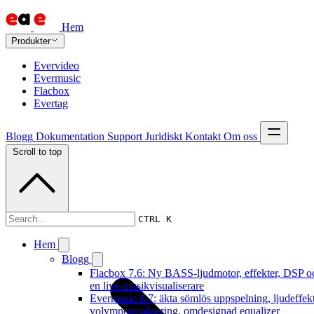
Hem
Produkter
Evervideo
Evermusic
Flacbox
Evertag
Blogg
Dokumentation
Support
Juridiskt
Kontakt
Om oss
Scroll to top
Dokumentation
CTRL K
Hem
Blogg
Flacbox 7.6: Ny BASS-ljudmotor, effekter, DSP o
en live-musikvisualiserare
Evermusic 8.7: äkta sömlös uppspelning, ljudeffekt
volymnormalisering, omdesignad equalizer