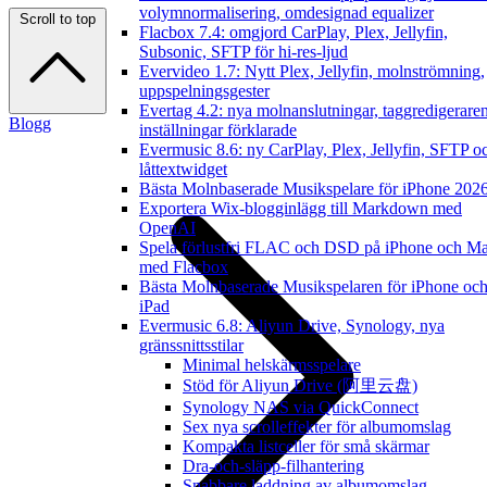
volymnormalisering, omdesignad equalizer
Scroll to top
Flacbox 7.4: omgjord CarPlay, Plex, Jellyfin,
Subsonic, SFTP för hi-res-ljud
Evervideo 1.7: Nytt Plex, Jellyfin, molnströmning,
uppspelningsgester
Evertag 4.2: nya molnanslutningar, taggredigerare
Blogg
inställningar förklarade
Evermusic 8.6: ny CarPlay, Plex, Jellyfin, SFTP o
låttextwidget
Bästa Molnbaserade Musikspelare för iPhone 202
Exportera Wix-blogginlägg till Markdown med
OpenAI
Spela förlustfri FLAC och DSD på iPhone och M
med Flacbox
Bästa Molnbaserade Musikspelaren för iPhone oc
iPad
Evermusic 6.8: Aliyun Drive, Synology, nya
gränssnittsstilar
Minimal helskärmsspelare
Stöd för Aliyun Drive (阿里云盘)
Synology NAS via QuickConnect
Sex nya scrolleffekter för albumomslag
Kompakta listceller för små skärmar
Dra-och-släpp-filhantering
Snabbare laddning av albumomslag