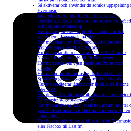
Så aktiverar och använder du sömlös uppspelning 
Evermusic
Så använder du ljudeffekterna i Evermusic:
efterklang, delay, distorsion, kompressor, crossfeed
och volymnormalisering
Hur man exporterar Apple Music-spellistor och
spelar dem i Evermusic på Mac
Hur man skapar en M3U-spellista för Internet
Archive eller Live Music Archive
Hur du spelar din musik från Mac / PC / Linux /
NAS på iPhone med Kodi DLNA-server
Hur man spelar sin egen musik på iPhone med
CarPlay
Hur du ändrar albumomslag för lokala låtar på
Spotify: steg-för-steg-guide (mobil och dator)
Hur man redigerar låttexter för ljudfiler på iPhone
eller MAC
Hur du överför ditt musikbibliotek mellan enheter i
Evermusic: steg-för-steg-guide
Hur man arkiverar (ZIP) spellistor, album, artister 
genrer i Evermusic och Flacbox och överför till en
annan enhet
Hur du scrobblar din musikhistorik från Evermusic
eller Flacbox till Last.fm