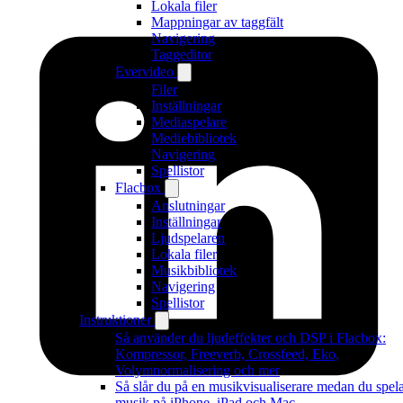
Lokala filer
Mappningar av taggfält
Navigering
Taggeditor
Evervideo
Filer
Inställningar
Mediaspelare
Mediebibliotek
Navigering
Spellistor
Flacbox
Anslutningar
Inställningar
Ljudspelaren
Lokala filer
Musikbibliotek
Navigering
Spellistor
Instruktioner
Så använder du ljudeffekter och DSP i Flacbox:
Kompressor, Freeverb, Crossfeed, Eko,
Volymnormalisering och mer
Så slår du på en musikvisualiserare medan du spel
musik på iPhone, iPad och Mac