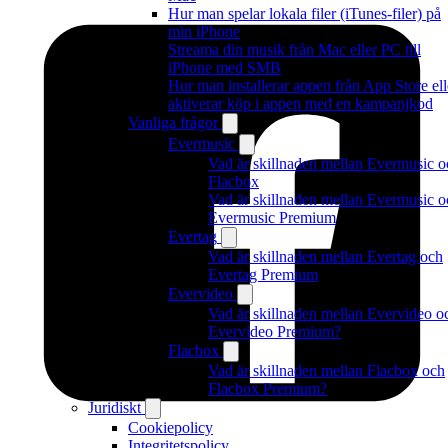
Hur man spelar lokala filer (iTunes-filer) på
min iPhone
Streama din musik från Mac eller PC till
iPhone med SMB
Hur man installerar appen från App Store ell
aktiverar köp i appen med en kampanjkod
Vanliga frågor
Evermusic
Vad är skillnaden mellan Evermusic o
Flacbox
Vad är skillnaden mellan Evermusic o
Evermusic Premium
Evertag
Vad är skillnaden mellan Evertag och
Evertag Premium
Evervideo
Vad är skillnaden mellan Evervideo o
Evervideo Premium?
Flacbox
Vad är skillnaden mellan Flacbox och
Flacbox Premium?
Juridiskt
Cookiepolicy
Integritetspolicy