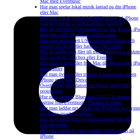
Mac med Evermusic
Hur man spelar lokal musik lagrad pa din iPhone
eller Mac
Hur man spelar musik från USB-minne på iPhone
med Evermusic och iXpand från SanDisk
Hur du använder ljudequalizern på din iPhone, iP
eller Mac med Evermusic och Flacbox
Hur man ansluter ett USB-minne till iPhone och
lyssnar på musik eller hanterar filer på det
Hur du laddar upp filer till molnlagring och anslute
till Evermusic, Flacbox eller Evertag
Hur man överför filer från Mac till iPhone eller iP
med Finder
Hur man överför filer trådlöst från en dator till en
iPhone med WiFi-Drive
Överför filer från datorn till iPhone med SMB-
protokollet
Hur man ansluter Bluesound VAULTs interna
lagring från Evermusic, Flacbox, Evertag
Hur man laddar ner musik från YouTube och lyssn
på offline-musik på iPhone
Hur du kopplar bort en tredjepartsapp från ditt
Google-konto
Hur man spelar in video medan musik spelas på
iPhone