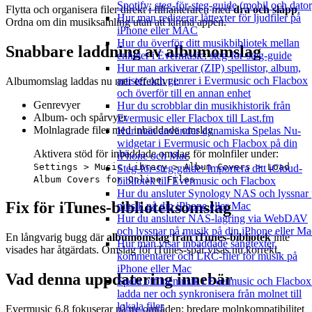
Spotify: steg-för-steg-guide (mobil och dator
Flytta och organisera filer direkt i filhanteraren med
dra och släpp
.
Hur man redigerar låttexter för ljudfiler på
Ordna om din musiksamling utan att lämna appen.
iPhone eller MAC
Hur du överför ditt musikbibliotek mellan
Snabbare laddning av albumomslag
enheter i Evermusic: steg-för-steg-guide
Hur man arkiverar (ZIP) spellistor, album,
artister och genrer i Evermusic och Flacbox
Albumomslag laddas nu mer effektivt i:
och överför till en annan enhet
Genrevyer
Hur du scrobblar din musikhistorik från
Album- och spårvyer
Evermusic eller Flacbox till Last.fm
Molnlagrade filer med inbäddade omslag
Hur man använder dynamiska Spelas Nu-
widgetar i Evermusic och Flacbox på din
Aktivera stöd för inbäddade omslag för molnfiler under:
iPhone och Mac
Settings > Music Library > Album Covers > Load
Steg-för-steg-guide: Importera ditt iCloud-
Album Covers for Online Files
bibliotek till Evermusic och Flacbox
Hur du ansluter Synology NAS och lyssnar
Fix för iTunes-biblioteksomslag
musik på din iPhone eller Mac
Hur du ansluter NAS-lagring via WebDAV
och lyssnar på musik på din iPhone eller Ma
En långvarig bugg där
albumomslag från iTunes-bibliotek
inte
Hur man visar inbäddade sångtexter,
visades har åtgärdats. Omslag för iTunes-spår visas nu korrekt.
kommentarer och LRC-filer för musik på
iPhone eller Mac
Vad denna uppdatering innebär
Spela offlinemusik i Evermusic och Flacbox
ladda ner och synkronisera från molnet till
lokala filer
Evermusic 6.8 fokuserar på tre områden: bredare molnkompatibilitet