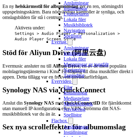
Anslutningar
En ny
helskärmsstil för albumomslag
ger en ren, störningsfri
Inställningar
uppspelningsskärm. Bara nödvändiga kontroller är synliga, och
Ljudspelaren
omslagsbilden får stå i centrum.
Lokala filer
Musikbibliotek
Aktivera under:
Navigation
Settings > Audio Player > Personalization >
Spellistor
Audio Player Screen Style
Evertag
Anslutningar
Stöd för Aliyun Drive (阿里云盘)
Inställningar
Lokala filer
Mappningar av taggfält
Evermusic ansluter nu till
Aliyun Drive
, en av de mest populära
Navigering
molnlagringstjänsterna i Kina. Få tillgång till dina musikfiler direkt i
Taggeditor
appen. Detta tillägg var en frekvent användarförfrågan.
Evervideo
Filer
Synology NAS via QuickConnect
Inställningar
Mediaspelare
Anslut din
Synology NAS
med
QuickConnectID
för fjärråtkomst
Mediebibliotek
utan manuell IP-konfiguration eller VPN. Strömma ditt NAS-
Navigering
musikbibliotek var du än är.
Spellistor
Flacbox
Sex nya scrolleffekter för albumomslag
Anslutningar
Inställningar