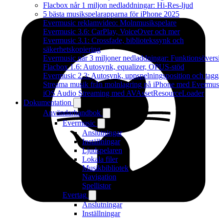
Flacbox når 1 miljon nedladdningar: Hi-Res-ljud
5 bästa musikspelarapparna för iPhone 2025
Evermusic reklamvideo: Molnmusikspelare
Evermusic 3.6: CarPlay, VoiceOver och mer
Evermusic 3.1: Crossfade, bibliotekssynk och
säkerhetskopiering
Evermusic når 3 miljoner nedladdningar: Funktionsövers
Flacbox 1.6: Autosynk, equalizer, OPUS-stöd
Evermusic 2.3: Autosynk, uppspelningsposition och tagg
Streama musik från molnlagring på iPhone med Evermus
iOS Audio Streaming med AVAssetResourceLoader
Dokumentation
Användarhandbok
Evermusic
Anslutningar
Inställningar
Ljudspelaren
Lokala filer
Musikbibliotek
Navigation
Spellistor
Evertag
Anslutningar
Inställningar