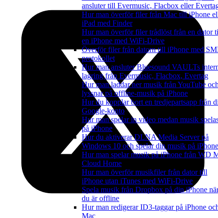
ansluter till Evermusic, Flacbox eller Everta
Hur man överför filer från Mac till iPhone el
iPad med Finder
Hur man överför filer trådlöst från en dator ti
en iPhone med WiFi-Drive
Överför filer från datorn till iPhone med S
protokollet
Hur man ansluter Bluesound VAULTs inter
lagring från Evermusic, Flacbox, Evertag
Hur man laddar ner musik från YouTube oc
lyssnar på offline-musik på iPhone
Hur du kopplar bort en tredjepartsapp från di
Google-konto
Hur man spelar in video medan musik spela
på iPhone
Hur du aktiverar DLNA Media Server på
Windows 10 och spelar din musik på iPhon
Hur man spelar musik på iPhone från WD 
Cloud Home
Hur man överför musikfiler från dator till
iPhone utan iTunes med WiFi-Drive
Spela musik från Dropbox på din iPhone nä
du är offline
Hur man redigerar ID3-taggar på iPhone oc
Mac