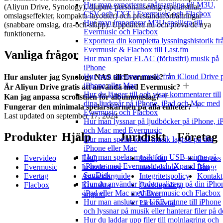
Hur man exporterar spårsamling till M3U,
(Aliyun Drive, Synology), djupare personalisering (spelarstilar,
CSV och TXT i Evermusic och Flacbox
omslagseffekter, kompakta layouter) och prestandaförbättringar
Hur man importerar M3U-spellista till
(snabbare omslag, dra-och-släpp). Uppdatera nu och prova de nya
Evermusic och Flacbox
funktionerna.
Exportera din kompletta lyssningshistorik fr
Evermusic & Flacbox till Last.fm
Vanliga frågor
Hur man spelar FLAC (förlustfri) musik på
iPhone
Hur man streamar musik från iCloud Drive 
Hur ansluter jag Synology NAS till Evermusic?
iPhone eller Mac
Är Aliyun Drive gratis att använda med Evermusic?
Hur du lägger till och visar kommentarer till
Kan jag anpassa scrollstilen för albumomslag?
dina ljudspår på iPhone, iPad och Mac med
Fungerar den minimala spelarskärmen på alla enheter?
Evermusic och Flacbox
Last updated on
september 17, 2024
Hur man lyssnar på ljudböcker på iPhone, i
och Mac med Evermusic
Produkter
Hjälp
Juridiskt
Företag
Hur man spelar lokal musik lagrad pa din
iPhone eller Mac
Hur man spelar musik från USB-minne på
Evervideo
FAQ
Juridiskt
Om oss
iPhone med Evermusic och iXpand från
Evermusic
Instruktioner
meddelande
Blogg
SanDisk
Evertag
Användarguide
Integritetspolicy
Kontakt
Hur du använder ljudequalizern på din iPho
Flacbox
Kontakta
Cookiepolicy
iPad eller Mac med Evermusic och Flacbox
support
Villkor
Hur man ansluter ett USB-minne till iPhone
Licensavtal
och lyssnar på musik eller hanterar filer på d
Hur du laddar upp filer till molnlagring och