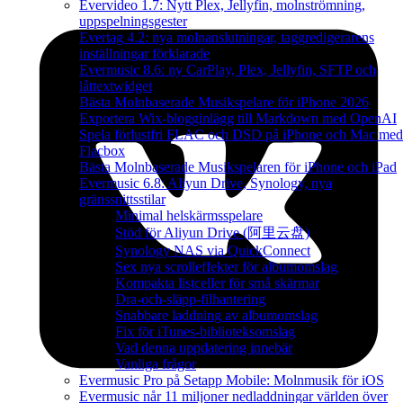
Evervideo 1.7: Nytt Plex, Jellyfin, molnströmning,
uppspelningsgester
Evertag 4.2: nya molnanslutningar, taggredigerarens
inställningar förklarade
Evermusic 8.6: ny CarPlay, Plex, Jellyfin, SFTP och
låttextwidget
Bästa Molnbaserade Musikspelare för iPhone 2026
Exportera Wix-blogginlägg till Markdown med OpenAI
Spela förlustfri FLAC och DSD på iPhone och Mac med
Flacbox
Bästa Molnbaserade Musikspelaren för iPhone och iPad
Evermusic 6.8: Aliyun Drive, Synology, nya
gränssnittsstilar
Minimal helskärmsspelare
Stöd för Aliyun Drive (阿里云盘)
Synology NAS via QuickConnect
Sex nya scrolleffekter för albumomslag
Kompakta listceller för små skärmar
Dra-och-släpp-filhantering
Snabbare laddning av albumomslag
Fix för iTunes-biblioteksomslag
Vad denna uppdatering innebär
Vanliga frågor
Evermusic Pro på Setapp Mobile: Molnmusik för iOS
Evermusic når 11 miljoner nedladdningar världen över