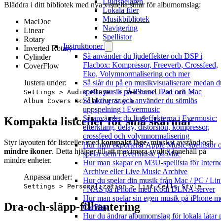
Ljudspelaren
Bläddra i ditt bibliotek med nya visuella stilar för albumomslag:
Lokala filer
Musikbibliotek
MacDoc
Navigering
Linear
Spellistor
Rotary
Instruktioner
Inverted Rotary
Så använder du ljudeffekter och DSP i
Cylinder
Flacbox: Kompressor, Freeverb, Crossfeed,
CoverFlow
Eko, Volymnormalisering och mer
Så slår du på en musikvisualiserare medan d
Justera under:
spelar musik på iPhone, iPad och Mac
Settings > Audio Player > Personalization >
Så aktiverar och använder du sömlös
Album Covers Scrolling Style
uppspelning i Evermusic
Så använder du ljudeffekterna i Evermusic:
Kompakta listceller för små skärmar
efterklang, delay, distorsion, kompressor,
crossfeed och volymnormalisering
Styr layouten för listceller med
kompakt läge
, minskat avstånd och
Hur man exporterar Apple Music-spellistor 
mindre ikoner
. Detta hjälper till att maximera synligt innehåll på
spelar dem i Evermusic på Mac
mindre enheter.
Hur man skapar en M3U-spellista för Intern
Archive eller Live Music Archive
Anpassa under:
Hur du spelar din musik från Mac / PC / Li
Settings > Personalization > List Cells Style
/ NAS på iPhone med Kodi DLNA-server
Hur man spelar sin egen musik på iPhone m
Dra-och-släpp-filhantering
CarPlay
Hur du ändrar albumomslag för lokala låtar 