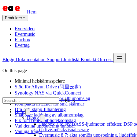
Hem
Produkter
Evervideo
Evermusic
Flacbox
Evertag
Blogg
Dokumentation
Support
Juridiskt
Kontakt
Om oss
On this page
Minimal helskärmsspelare
Stöd för Aliyun Drive (阿里云盘)
Synology NAS via QuickConnect
Sex nya scrolleffekter för albumomslag
CTRL K
Kompakta listceller för små skärmar
Dra-och-släpp-filhantering
Hem
Snabbare laddning av albumomslag
Blogg
Fix för iTunes-biblioteksomslag
Flacbox 7.6: Ny BASS-ljudmotor, effekter, DSP o
Vad denna uppdatering innebär
en live-musikvisualiserare
Vanliga frågor
Evermusic 8.7: äkta sömlös uppspelning, ljudeffekt