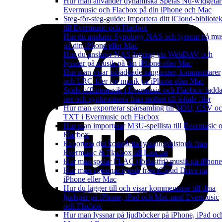
Hur man använder dynamiska Spelas Nu-widgetar
Evermusic och Flacbox på din iPhone och Mac
Steg-för-steg-guide: Importera ditt iCloud-bibliote
till Evermusic och Flacbox
Hur du ansluter Synology NAS och lyssnar på mu
på din iPhone eller Mac
Hur du ansluter NAS-lagring via WebDAV och
lyssnar på musik på din iPhone eller Mac
Hur man visar inbäddade sångtexter, kommentarer
och LRC-filer för musik på iPhone eller Mac
Spela offlinemusik i Evermusic och Flacbox: ladd
ner och synkronisera från molnet till lokala filer
Hur man exporterar spårsamling till M3U, CSV o
TXT i Evermusic och Flacbox
Hur man importerar M3U-spellista till Evermusic 
Flacbox
Exportera din kompletta lyssningshistorik från
Evermusic & Flacbox till Last.fm
Hur man spelar FLAC (förlustfri) musik på iPhone
Hur man streamar musik från iCloud Drive på
iPhone eller Mac
Hur du lägger till och visar kommentarer till dina
ljudspår på iPhone, iPad och Mac med Evermusic
och Flacbox
Hur man lyssnar på ljudböcker på iPhone, iPad oc