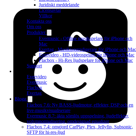
Juridiskt meddelande
Licensavtal
Villkor
Kontakta oss
Om oss
Produkter
Evermusic - Offline musikspelare för iPhone och
Mac
Evertag - Musiktaggredigerare för iPhone och Ma
Evervideo - HD-videospelare för iPhone och Mac
Flacbox - Hi-Res ljudspelare for iPhone och Mac
Support
Produkter
Evervideo
Evermusic
Flacbox
Evertag
Blogg
Flacbox 7.6: Ny BASS-ljudmotor, effekter, DSP och en
live-musikvisualiserare
Evermusic 8.7: äkta sömlös uppspelning, ljudeffekter,
volymnormalisering, omdesignad equalizer
Flacbox 7.4: omgjord CarPlay, Plex, Jellyfin, Subsonic,
SFTP för hi-res-ljud