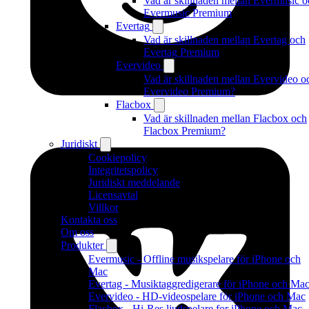
Vad är skillnaden mellan Evermusic o
Evermusic Premium
Evertag
Vad är skillnaden mellan Evertag och
Evertag Premium
Evervideo
Vad är skillnaden mellan Evervideo o
Evervideo Premium?
Flacbox
Vad är skillnaden mellan Flacbox och
Flacbox Premium?
Juridiskt
Cookiepolicy
Integritetspolicy
Juridiskt meddelande
Licensavtal
Villkor
Kontakta oss
Om oss
Produkter
Evermusic - Offline musikspelare för iPhone och
Mac
Evertag - Musiktaggredigerare för iPhone och Ma
Evervideo - HD-videospelare för iPhone och Mac
Flacbox - Hi-Res ljudspelare for iPhone och Mac