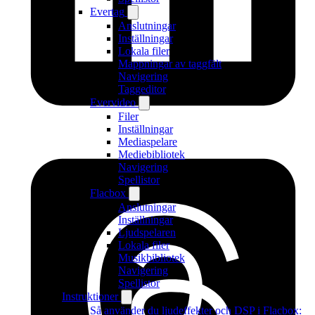
Evertag
Anslutningar
Inställningar
Lokala filer
Mappningar av taggfält
Navigering
Taggeditor
Evervideo
Filer
Inställningar
Mediaspelare
Mediebibliotek
Navigering
Spellistor
Flacbox
Anslutningar
Inställningar
Ljudspelaren
Lokala filer
Musikbibliotek
Navigering
Spellistor
Instruktioner
Så använder du ljudeffekter och DSP i Flacbox: