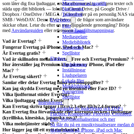
som låter dig fixa ljudtaggar, ersätta albumomslag, redigera texter och
Mappningar av taggfält
städa upp ditt bibliotek — lokalt, i iCloud Drive, på Google Drive /
Navigering
Dropbox / OneDrive / MEGA / pCloud eller på en personlig NAS vi
Taggeditor
SMB / WebDAV. Dessa FAQ besvarar de frågor som användare
Evervideo
skickar oftast. Letar du efter en mer djupgående genomgång? Börja
Filer
med
Användarguiden
eller referensen
Taggfältsmappningar
.
Inställningar
Mediaspelare
Vad är Evertag?
Mediebibliotek
Fungerar Evertag på iPhone, iPad och Mac?
Navigering
Spellistor
Är Evertag gratis?
Flacbox
Vad är skillnaden mellan Evertag Free och Evertag Premium?
Hur återställer jag Premium-köp på en ny iPhone, iPad eller
Anslutningar
Inställningar
Mac?
Ljudspelaren
Är Evertag säkert?
Lokala filer
Samlar eller delar Evertag mina personuppgifter?
Musikbibliotek
Kan jag skydda Evertag med en lösenkod eller Face ID?
Navigering
Vilka ljudformat stöder Evertag?
Spellistor
Vilka ljudtaggar stöder Evertag?
Instruktioner
Kan Evertag skriva taggar i ID3v2.3 eller ID3v2.4-format?
Så använder du ljudeffekter och DSP i
Kan Evertag fixa förvanskade eller korrupta tecken i ljudtaggar
Flacbox: Kompressor, Freeverb, Crossfeed,
(kyrilliska, kinesiska, japanska osv.)?
Eko, Volymnormalisering och mer
Vilka molntjänster stöds?
Så slår du på en musikvisualiserare medan d
Hur lägger jag till ett nytt molnkonto?
spelar musik på iPhone, iPad och Mac