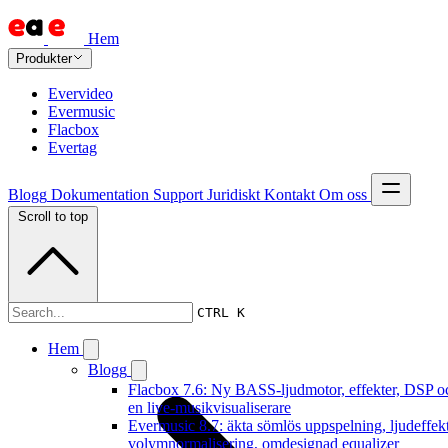
Hem
Produkter
Evervideo
Evermusic
Flacbox
Evertag
Blogg
Dokumentation
Support
Juridiskt
Kontakt
Om oss
Scroll to top
Dokumentation
CTRL K
Hem
Blogg
Flacbox 7.6: Ny BASS-ljudmotor, effekter, DSP o
en live-musikvisualiserare
Evermusic 8.7: äkta sömlös uppspelning, ljudeffekt
volymnormalisering, omdesignad equalizer