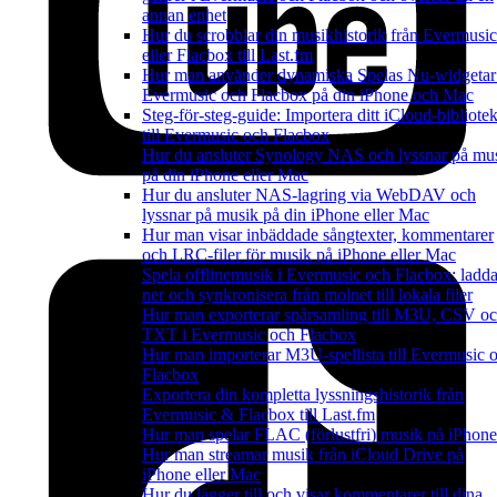
annan enhet
Hur du scrobblar din musikhistorik från Evermusic
eller Flacbox till Last.fm
Hur man använder dynamiska Spelas Nu-widgetar
Evermusic och Flacbox på din iPhone och Mac
Steg-för-steg-guide: Importera ditt iCloud-bibliote
till Evermusic och Flacbox
Hur du ansluter Synology NAS och lyssnar på mu
på din iPhone eller Mac
Hur du ansluter NAS-lagring via WebDAV och
lyssnar på musik på din iPhone eller Mac
Hur man visar inbäddade sångtexter, kommentarer
och LRC-filer för musik på iPhone eller Mac
Spela offlinemusik i Evermusic och Flacbox: ladd
ner och synkronisera från molnet till lokala filer
Hur man exporterar spårsamling till M3U, CSV o
TXT i Evermusic och Flacbox
Hur man importerar M3U-spellista till Evermusic 
Flacbox
Exportera din kompletta lyssningshistorik från
Evermusic & Flacbox till Last.fm
Hur man spelar FLAC (förlustfri) musik på iPhone
Hur man streamar musik från iCloud Drive på
iPhone eller Mac
Hur du lägger till och visar kommentarer till dina