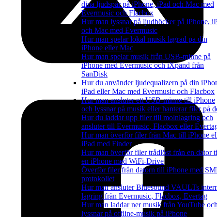
dina ljudspår på iPhone, iPad och Mac med
Evermusic och Flacbox
Hur man lyssnar på ljudböcker på iPhone, i
och Mac med Evermusic
Hur man spelar lokal musik lagrad pa din
iPhone eller Mac
Hur man spelar musik från USB-minne på
iPhone med Evermusic och iXpand från
SanDisk
Hur du använder ljudequalizern på din iPho
iPad eller Mac med Evermusic och Flacbox
Hur man ansluter ett USB-minne till iPhone
och lyssnar på musik eller hanterar filer på d
Hur du laddar upp filer till molnlagring och
ansluter till Evermusic, Flacbox eller Everta
Hur man överför filer från Mac till iPhone el
iPad med Finder
Hur man överför filer trådlöst från en dator ti
en iPhone med WiFi-Drive
Överför filer från datorn till iPhone med S
protokollet
Hur man ansluter Bluesound VAULTs inter
lagring från Evermusic, Flacbox, Evertag
Hur man laddar ner musik från YouTube oc
lyssnar på offline-musik på iPhone