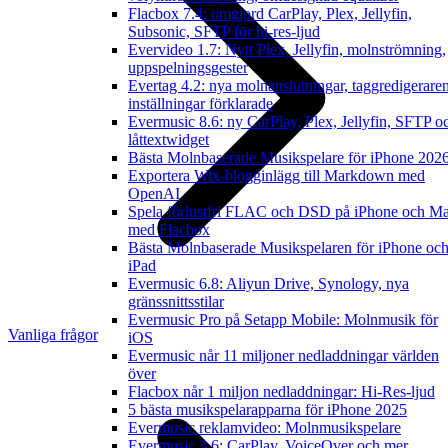
Flacbox 7.4: omgjord CarPlay, Plex, Jellyfin,
Subsonic, SFTP för hi-res-ljud
Evervideo 1.7: Nytt Plex, Jellyfin, molnströmning,
uppspelningsgester
Evertag 4.2: nya molnanslutningar, taggredigerare
inställningar förklarade
Evermusic 8.6: ny CarPlay, Plex, Jellyfin, SFTP o
låttextwidget
Bästa Molnbaserade Musikspelare för iPhone 202
Exportera Wix-blogginlägg till Markdown med
OpenAI
Spela förlustfri FLAC och DSD på iPhone och M
med Flacbox
Bästa Molnbaserade Musikspelaren för iPhone oc
iPad
Evermusic 6.8: Aliyun Drive, Synology, nya
gränssnittsstilar
Evermusic Pro på Setapp Mobile: Molnmusik för
Vanliga frågor
iOS
Evermusic når 11 miljoner nedladdningar världen
över
Flacbox når 1 miljon nedladdningar: Hi-Res-ljud
5 bästa musikspelarapparna för iPhone 2025
Evermusic reklamvideo: Molnmusikspelare
Evermusic 3.6: CarPlay, VoiceOver och mer