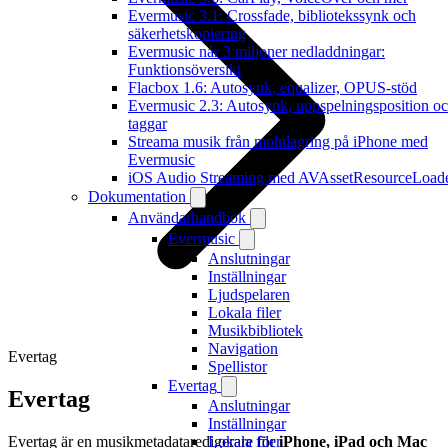
Evermusic 3.1: Crossfade, bibliotekssynk och
säkerhetskopiering
Evermusic når 3 miljoner nedladdningar:
Funktionsöversikt
Flacbox 1.6: Autosynk, equalizer, OPUS-stöd
Evermusic 2.3: Autosynk, uppspelningsposition o
taggar
Streama musik från molnlagring på iPhone med
Evermusic
iOS Audio Streaming med AVAssetResourceLoad
Dokumentation
Användarhandbok
Evermusic
Anslutningar
Inställningar
Ljudspelaren
Lokala filer
Musikbibliotek
Navigation
Evertag
Spellistor
Evertag
Evertag
Anslutningar
Inställningar
Evertag är en musikmetadataredigerare för
iPhone, iPad och Mac
Lokala filer