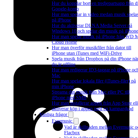
Hur du kopplar bort en tredjepartsapp från di
Google-konto
Hur man spelar in video medan musik spela
på iPhone
Hur du aktiverar DLNA Media Server på
Windows 10 och spelar din musik på iPhon
Hur man spelar musik på iPhone från WD 
Cloud Home
Hur man överför musikfiler från dator till
iPhone utan iTunes med WiFi-Drive
Spela musik från Dropbox på din iPhone nä
du är offline
Hur man redigerar ID3-taggar på iPhone oc
Mac
Hur man spelar lokala filer (iTunes-filer) på
min iPhone
Streama din musik från Mac eller PC till
iPhone med SMB
Hur man installerar appen från App Store ell
aktiverar köp i appen med en kampanjkod
Vanliga frågor
Evermusic
Vad är skillnaden mellan Evermusic o
Flacbox