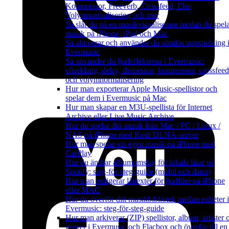
Kompressor, Freeverb, Crossfeed, Eko,
Volymnormalisering och mer
Så slår du på en musikvisualiserare medan du spel
musik på iPhone, iPad och Mac
Så aktiverar och använder du sömlös uppspelning 
Evermusic
Så använder du ljudeffekterna i Evermusic:
efterklang, delay, distorsion, kompressor, crossfeed
och volymnormalisering
Hur man exporterar Apple Music-spellistor och
spelar dem i Evermusic på Mac
Hur man skapar en M3U-spellista för Internet
Archive eller Live Music Archive
Hur du spelar din musik från Mac / PC / Linux /
NAS på iPhone med Kodi DLNA-server
Hur man spelar sin egen musik på iPhone med
CarPlay
Hur du ändrar albumomslag för lokala låtar på
Spotify: steg-för-steg-guide (mobil och dator)
Hur man redigerar låttexter för ljudfiler på iPhone
eller MAC
Hur du överför ditt musikbibliotek mellan enheter i
Evermusic: steg-för-steg-guide
Hur man arkiverar (ZIP) spellistor, album, artister 
genrer i Evermusic och Flacbox och överför till en