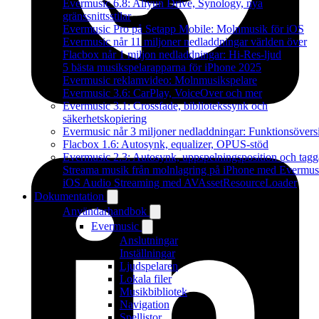
Evermusic 6.8: Aliyun Drive, Synology, nya
gränssnittsstilar
Evermusic Pro på Setapp Mobile: Molnmusik för iOS
Evermusic når 11 miljoner nedladdningar världen över
Flacbox når 1 miljon nedladdningar: Hi-Res-ljud
5 bästa musikspelarapparna för iPhone 2025
Evermusic reklamvideo: Molnmusikspelare
Evermusic 3.6: CarPlay, VoiceOver och mer
Evermusic 3.1: Crossfade, bibliotekssynk och
säkerhetskopiering
Evermusic når 3 miljoner nedladdningar: Funktionsövers
Flacbox 1.6: Autosynk, equalizer, OPUS-stöd
Evermusic 2.3: Autosynk, uppspelningsposition och tagg
Streama musik från molnlagring på iPhone med Evermus
iOS Audio Streaming med AVAssetResourceLoader
Dokumentation
Användarhandbok
Evermusic
Anslutningar
Inställningar
Ljudspelaren
Lokala filer
Musikbibliotek
Navigation
Spellistor