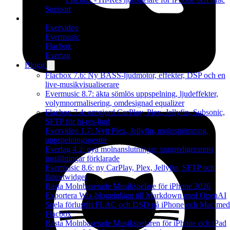
Support
Produkter
Evervideo
Evermusic
Flacbox
Evertag
Blogg
Flacbox 7.6: Ny BASS-ljudmotor, effekter, DSP och en
live-musikvisualiserare
Evermusic 8.7: äkta sömlös uppspelning, ljudeffekter,
volymnormalisering, omdesignad equalizer
Flacbox 7.4: omgjord CarPlay, Plex, Jellyfin, Subsonic,
SFTP för hi-res-ljud
Evervideo 1.7: Nytt Plex, Jellyfin, molnströmning,
uppspelningsgester
Evertag 4.2: nya molnanslutningar, taggredigerarens
inställningar förklarade
Evermusic 8.6: ny CarPlay, Plex, Jellyfin, SFTP och
låttextwidget
Bästa Molnbaserade Musikspelare för iPhone 2026
Exportera Wix-blogginlägg till Markdown med OpenAI
Spela förlustfri FLAC och DSD på iPhone och Mac med
Flacbox
Bästa Molnbaserade Musikspelaren för iPhone och iPad