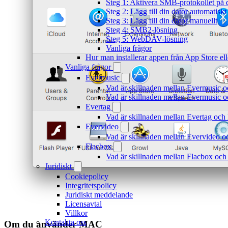
Steg 1: Aktivera SMB-protokollet på 
Steg 2: Lägg till din dator automatiskt
Steg 3: Lägg till din dator manuellt
Steg 4: SMB2-lösning
Steg 5: WebDAV-lösning
Vanliga frågor
Hur man installerar appen från App Store el
Vanliga frågor
Evermusic
Vad är skillnaden mellan Evermusic 
Vad är skillnaden mellan Evermusic
Evertag
Vad är skillnaden mellan Evertag oc
Evervideo
Vad är skillnaden mellan Evervideo 
Flacbox
Vad är skillnaden mellan Flacbox oc
Juridiskt
Cookiepolicy
Integritetspolicy
Juridiskt meddelande
Licensavtal
Villkor
Kontakta oss
Om du använder MAC