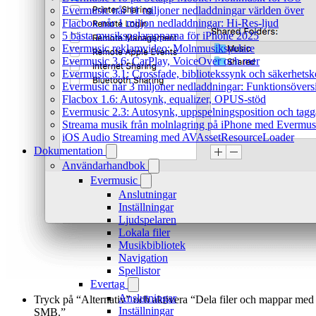
Evermusic når 11 miljoner nedladdningar världen över
Flacbox når 1 miljon nedladdningar: Hi-Res-ljud
5 bästa musikspelarapparna för iPhone 2025
Evermusic reklamvideo: Molnmusikspelare
Evermusic 3.6: CarPlay, VoiceOver och mer
Evermusic 3.1: Crossfade, bibliotekssynk och säkerhetsk
Evermusic når 3 miljoner nedladdningar: Funktionsövers
Flacbox 1.6: Autosynk, equalizer, OPUS-stöd
Evermusic 2.3: Autosynk, uppspelningsposition och tagg
Streama musik från molnlagring på iPhone med Evermus
iOS Audio Streaming med AVAssetResourceLoader
Dokumentation
Användarhandbok
Evermusic
Anslutningar
Inställningar
Ljudspelaren
Lokala filer
Musikbibliotek
Navigation
Spellistor
Evertag
Anslutningar
Tryck på “Alternativ” och aktivera “Dela filer och mappar med
Inställningar
SMB.”