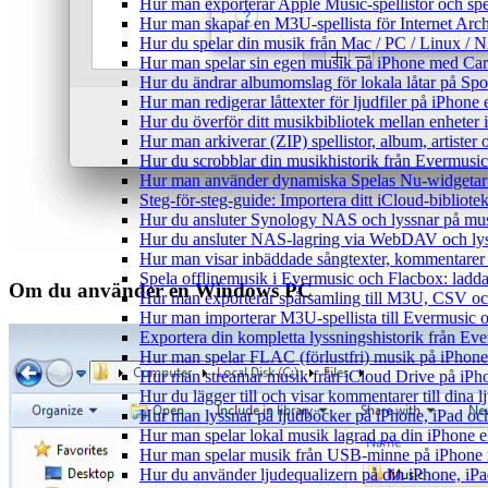
Hur man exporterar Apple Music-spellistor och sp
Hur man skapar en M3U-spellista för Internet Arch
Hur du spelar din musik från Mac / PC / Linux 
Hur man spelar sin egen musik på iPhone med Ca
Hur du ändrar albumomslag för lokala låtar på Spot
Hur man redigerar låttexter för ljudfiler på iPhon
Hur du överför ditt musikbibliotek mellan enheter 
Hur man arkiverar (ZIP) spellistor, album, artister
Hur du scrobblar din musikhistorik från Evermusic 
Hur man använder dynamiska Spelas Nu-widgetar 
Steg-för-steg-guide: Importera ditt iCloud-bibliote
Hur du ansluter Synology NAS och lyssnar på mus
Hur du ansluter NAS-lagring via WebDAV och lyss
Hur man visar inbäddade sångtexter, kommentarer 
Spela offlinemusik i Evermusic och Flacbox: ladda n
Om du använder en Windows PC
Hur man exporterar spårsamling till M3U, CSV o
Hur man importerar M3U-spellista till Evermusic 
Exportera din kompletta lyssningshistorik från Eve
Hur man spelar FLAC (förlustfri) musik på iPhone
Hur man streamar musik från iCloud Drive på iPh
Hur du lägger till och visar kommentarer till din
Hur man lyssnar på ljudböcker på iPhone, iPad 
Hur man spelar lokal musik lagrad pa din iPhone e
Hur man spelar musik från USB-minne på iPhone
Hur du använder ljudequalizern på din iPhone, i