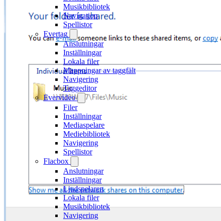
Musikbibliotek
Navigation
Spellistor
Evertag
Anslutningar
Inställningar
Lokala filer
Mappningar av taggfält
Navigering
Taggeditor
Evervideo
Filer
Inställningar
Mediaspelare
Mediebibliotek
Navigering
Spellistor
Flacbox
Anslutningar
Inställningar
Ljudspelaren
Lokala filer
Musikbibliotek
Navigering