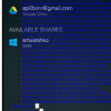
Hur man streamar musik från iCloud Drive på iPhone el
Hur du lägger till och visar kommentarer till dina ljud
Hur man lyssnar på ljudböcker på iPhone, iPad och Ma
Hur man spelar lokal musik lagrad pa din iPhone eller M
Hur man spelar musik från USB-minne på iPhone med E
Hur du använder ljudequalizern på din iPhone, iPad el
Hur man ansluter ett USB-minne till iPhone och lyssnar på
Hur du laddar upp filer till molnlagring och ansluter till
Hur man överför filer från Mac till iPhone eller iPad med
Hur man överför filer trådlöst från en dator till en iPho
Överför filer från datorn till iPhone med SMB-protokolle
Hur man ansluter Bluesound VAULTs interna lagring frå
Hur man laddar ner musik från YouTube och lyssnar på o
Hur du kopplar bort en tredjepartsapp från ditt Google-k
Hur man spelar in video medan musik spelas på iPhone
Hur du aktiverar DLNA Media Server på Windows 10 och
Hur man spelar musik på iPhone från WD My Cloud H
Hur man överför musikfiler från dator till iPhone utan 
Spela musik från Dropbox på din iPhone när du är offlin
Hur man redigerar ID3-taggar på iPhone och Mac
Hur man spelar lokala filer (iTunes-filer) på min iPhone
Streama din musik från Mac eller PC till iPhone med S
Hur man installerar appen från App Store eller aktivera
Vanliga frågor
Evermusic