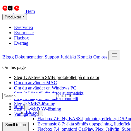
Hem
Produkter
Evervideo
Evermusic
Flacbox
Evertag
Blogg
Dokumentation
Support
Juridiskt
Kontakt
Om oss
On this page
Steg 1: Aktivera SMB-protokollet på din dator
Om du använder MAC
Om du använder en Windows PC
Steg 2: Lägg till din dator automatiskt
CTRL K
Steg 3: Lägg till din dator manuellt
Steg 4: SMB2-lösning
Hem
Steg 5: WebDAV-lösning
Blogg
Vanliga frågor
Flacbox 7.6: Ny BASS-ljudmotor, effekter, DSP oc
Evermusic 8.7: äkta sömlös uppspelning, ljudeffek
Scroll to top
Flacbox 7.4: omgjord CarPlay, Plex, Jellyfin, Subs