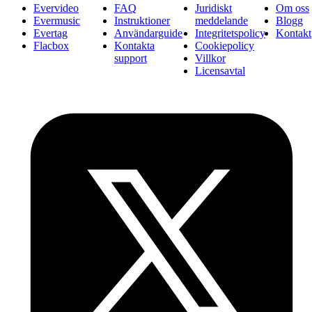
Evervideo
FAQ
Juridiskt
Om oss
Evermusic
Instruktioner
meddelande
Blogg
Evertag
Användarguide
Integritetspolicy
Kontakt
Flacbox
Kontakta
Cookiepolicy
support
Villkor
Licensavtal