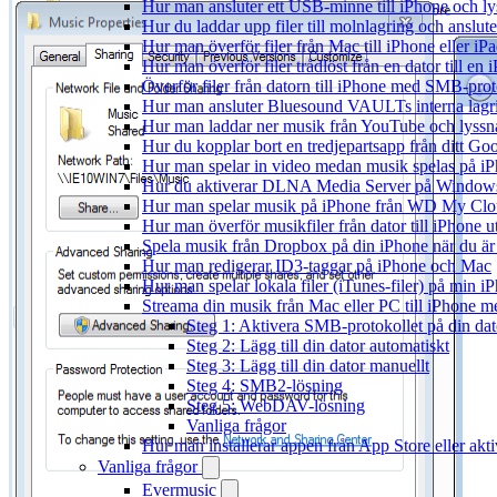
Hur man ansluter ett USB-minne till iPhone och lyss
Hur du laddar upp filer till molnlagring och anslute
Hur man överför filer från Mac till iPhone eller i
Hur man överför filer trådlöst från en dator till e
Överför filer från datorn till iPhone med SMB-prot
Hur man ansluter Bluesound VAULTs interna lagri
Hur man laddar ner musik från YouTube och lyssna
Hur du kopplar bort en tredjepartsapp från ditt Go
Hur man spelar in video medan musik spelas på i
Hur du aktiverar DLNA Media Server på Windows 
Hur man spelar musik på iPhone från WD My Cl
Hur man överför musikfiler från dator till iPhone
Spela musik från Dropbox på din iPhone när du är 
Hur man redigerar ID3-taggar på iPhone och Mac
Hur man spelar lokala filer (iTunes-filer) på min i
Streama din musik från Mac eller PC till iPhone
Steg 1: Aktivera SMB-protokollet på din dat
Steg 2: Lägg till din dator automatiskt
Steg 3: Lägg till din dator manuellt
Steg 4: SMB2-lösning
Steg 5: WebDAV-lösning
Vanliga frågor
Hur man installerar appen från App Store eller ak
Vanliga frågor
Evermusic