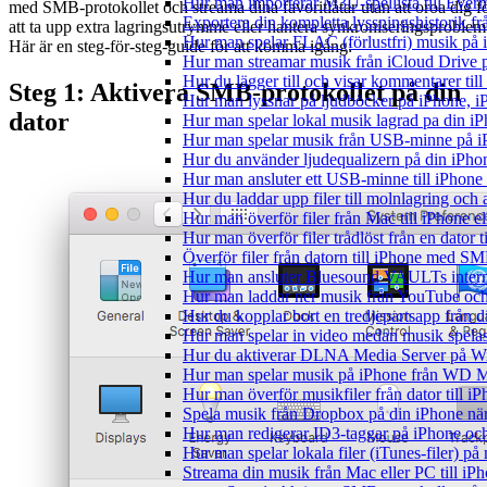
Hur man importerar M3U-spellista till Ever
med SMB-protokollet och streama dina favoritlåtar utan att oroa dig f
Exportera din kompletta lyssningshistorik f
att ta upp extra lagringsutrymme eller hantera synkroniseringsproblem
Hur man spelar FLAC (förlustfri) musik på 
Här är en steg-för-steg-guide för att komma igång:
Hur man streamar musik från iCloud Drive 
Hur du lägger till och visar kommentarer ti
Steg 1: Aktivera SMB-protokollet på din
Hur man lyssnar på ljudböcker på iPhone,
dator
Hur man spelar lokal musik lagrad pa din iP
Hur man spelar musik från USB-minne på 
Hur du använder ljudequalizern på din iPh
Hur man ansluter ett USB-minne till iPhone o
Hur du laddar upp filer till molnlagring och 
Hur man överför filer från Mac till iPhone e
Hur man överför filer trådlöst från en dator
Överför filer från datorn till iPhone med SM
Hur man ansluter Bluesound VAULTs interna
Hur man laddar ner musik från YouTube och 
Hur du kopplar bort en tredjepartsapp från 
Hur man spelar in video medan musik spela
Hur du aktiverar DLNA Media Server på Wi
Hur man spelar musik på iPhone från WD
Hur man överför musikfiler från dator till 
Spela musik från Dropbox på din iPhone när 
Hur man redigerar ID3-taggar på iPhone o
Hur man spelar lokala filer (iTunes-filer) p
Streama din musik från Mac eller PC till 