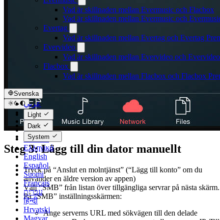
Vad är skillnaden mellan Evermusic och Flacbox
Vad är skillnaden mellan Evermusic och Evermus
Evertag
Vad är skillnaden mellan Evertag och Evertag Pr
Evervideo
Vad är skillnaden mellan Evervideo och Evervide
Flacbox
Vad är skillnaden mellan Flacbox och Flacbox Pr
Svenska
عربي
Català
Light
Čeština
Dark
Dansk
System
Deutsch
Steg 3: Lägg till din dator manuellt
Ελληνικά
English
Español
Tryck på “Anslut en molntjänst” (“Lägg till konto” om du
Suomi
använder en äldre version av appen)
Français
Välj “SMB” från listan över tillgängliga servrar på nästa skärm.
עברית
På “SMB” inställningsskärmen:
हिन्दी
Hrvatski
Ange serverns URL med sökvägen till den delade
Magyar