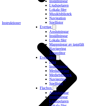
Inställningar
Ljudspelaren
Lokala filer
Musikbibliotek
Navigation
Spellistor
Instruktioner
Evertag
Anslutningar
Inställningar
Lokala filer
Mappningar av taggfält
Navigering
Taggeditor
Evervideo
Filer
Inställningar
Mediaspelare
Mediebibliotek
Navigering
Spellistor
Flacbox
Anslutningar
Inställningar
Ljudspelaren
Lokala filer