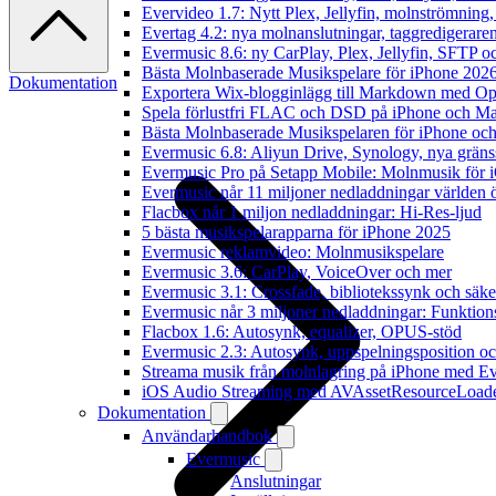
Evervideo 1.7: Nytt Plex, Jellyfin, molnströmning
Evertag 4.2: nya molnanslutningar, taggredigeraren
Evermusic 8.6: ny CarPlay, Plex, Jellyfin, SFTP oc
Bästa Molnbaserade Musikspelare för iPhone 202
Dokumentation
Exportera Wix-blogginlägg till Markdown med O
Spela förlustfri FLAC och DSD på iPhone och M
Bästa Molnbaserade Musikspelaren för iPhone och
Evermusic 6.8: Aliyun Drive, Synology, nya gränssn
Evermusic Pro på Setapp Mobile: Molnmusik för 
Evermusic når 11 miljoner nedladdningar världen 
Flacbox når 1 miljon nedladdningar: Hi-Res-ljud
5 bästa musikspelarapparna för iPhone 2025
Evermusic reklamvideo: Molnmusikspelare
Evermusic 3.6: CarPlay, VoiceOver och mer
Evermusic 3.1: Crossfade, bibliotekssynk och säke
Evermusic når 3 miljoner nedladdningar: Funktion
Flacbox 1.6: Autosynk, equalizer, OPUS-stöd
Evermusic 2.3: Autosynk, uppspelningsposition oc
Streama musik från molnlagring på iPhone med E
iOS Audio Streaming med AVAssetResourceLoad
Dokumentation
Användarhandbok
Evermusic
Anslutningar