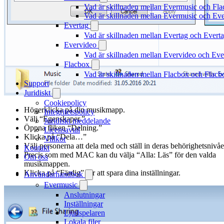
Vad är skillnaden mellan Evermusic och Fl
Vad är skillnaden mellan Evermusic och E
Evertag
Vad är skillnaden mellan Evertag och Ever
Evervideo
Vad är skillnaden mellan Evervideo och Ev
Flacbox
Vad är skillnaden mellan Flacbox och Flac
Support
Juridiskt
Cookiepolicy
Högerklicka på din musikmapp.
Integritetspolicy
Välj “Egenskaper.”
Juridiskt meddelande
Öppna fliken “Delning.”
Licensavtal
Klicka på “Dela…”
Villkor
Välj personerna att dela med och ställ in deras behörighetsnivåe
Kontakt
Precis som med MAC kan du välja “Alla: Läs” för den valda
Om oss
musikmappen.
Klicka på “Färdig” för att spara dina inställningar.
Användarhandbok
Evermusic
Anslutningar
Inställningar
Ljudspelaren
Lokala filer