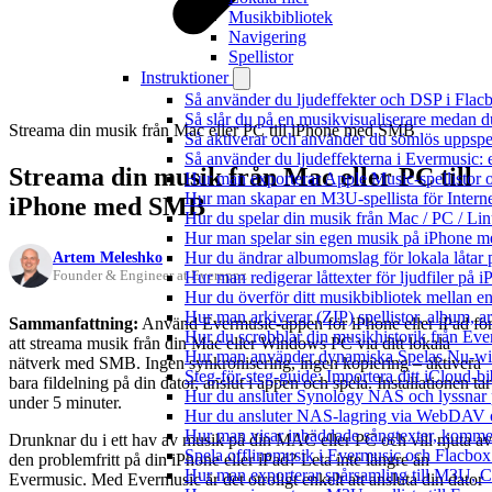
Musikbibliotek
Navigering
Spellistor
Instruktioner
Så använder du ljudeffekter och DSP i Fla
Så slår du på en musikvisualiserare medan 
Streama din musik från Mac eller PC till iPhone med SMB
Så aktiverar och använder du sömlös uppspe
Så använder du ljudeffekterna i Evermusic: 
Streama din musik från Mac eller PC till
Hur man exporterar Apple Music-spellistor 
Hur man skapar en M3U-spellista för Intern
iPhone med SMB
Hur du spelar din musik från Mac / PC / 
Hur man spelar sin egen musik på iPhone m
Artem Meleshko
Hur du ändrar albumomslag för lokala låtar p
Founder & Engineer at Everappz
Hur man redigerar låttexter för ljudfiler på
Hur du överför ditt musikbibliotek mellan en
Hur man arkiverar (ZIP) spellistor, album, a
Sammanfattning:
Använd Evermusic-appen för iPhone eller iPad fö
Hur du scrobblar din musikhistorik från Ever
att streama musik från din Mac eller Windows PC via ditt lokala
Hur man använder dynamiska Spelas Nu-wid
nätverk med SMB. Ingen synkronisering, ingen kopiering – aktivera
Steg-för-steg-guide: Importera ditt iCloud-b
bara fildelning på din dator, anslut i appen och spela. Installationen tar
Hur du ansluter Synology NAS och lyssnar 
under 5 minuter.
Hur du ansluter NAS-lagring via WebDAV oc
Hur man visar inbäddade sångtexter, kommen
Drunknar du i ett hav av musik på din MAC eller PC och vill njuta av
Spela offlinemusik i Evermusic och Flacbox: 
den problemfritt på din iPhone eller iPad? Leta inte längre än
Hur man exporterar spårsamling till M3U,
Evermusic. Med Evermusic är det otroligt enkelt att ansluta din dator