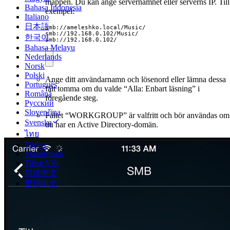
mappen. Du kan ange servernamnet eller serverns IP. Till
Bahasa Indonesia
exempel:
Italiano
日本語
smb://ameleshko.local/Music/

smb://192.168.0.102/Music/

한국어
smb://192.168.0.102/
Bahasa Melayu
Nederlands
Norsk
Polski
Ange ditt användarnamn och lösenord eller lämna dessa
Português
fält tomma om du valde “Alla: Enbart läsning” i
Română
föregående steg.
Русский
Slovenčina
Fältet “WORKGROUP” är valfritt och bör användas om
Svenska
du har en Active Directory-domän.
ไทย
Türkçe
Українська
Tiếng Việt
简体中文
繁體中文