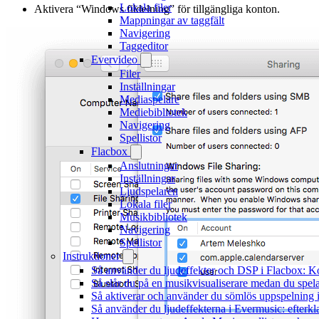
Lokala filer
Aktivera “Windows fildelning” för tillgängliga konton.
Mappningar av taggfält
Navigering
Taggeditor
Evervideo
Filer
Inställningar
Mediaspelare
Mediebibliotek
Navigering
Spellistor
Flacbox
Anslutningar
Inställningar
Ljudspelaren
Lokala filer
Musikbibliotek
Navigering
Spellistor
Instruktioner
Så använder du ljudeffekter och DSP i Flacbox: 
Så slår du på en musikvisualiserare medan du spe
Så aktiverar och använder du sömlös uppspelning 
Så använder du ljudeffekterna i Evermusic: efterkl