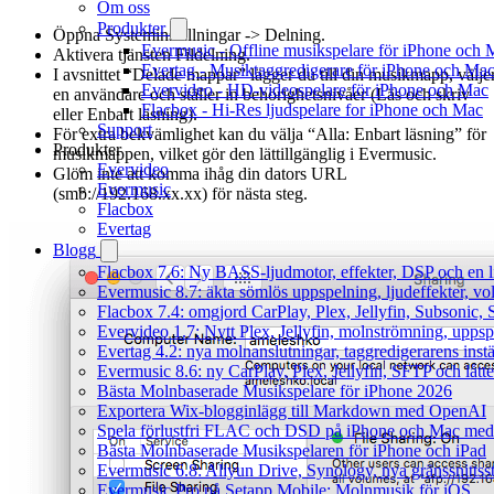
Om oss
Produkter
Öppna Systeminställningar -> Delning.
Evermusic - Offline musikspelare för iPhone och 
Aktivera tjänsten Fildelning.
Evertag - Musiktaggredigerare för iPhone och Ma
I avsnittet “Delade mappar” lägger du till din musikmapp, välje
Evervideo - HD-videospelare för iPhone och Mac
en användare och ställer in behörighetsnivåer (Läs och skriv
Flacbox - Hi-Res ljudspelare for iPhone och Mac
eller Enbart läsning).
Support
För extra bekvämlighet kan du välja “Alla: Enbart läsning” för
Produkter
musikmappen, vilket gör den lättillgänglig i Evermusic.
Evervideo
Glöm inte att komma ihåg din dators URL
Evermusic
(smb://192.168.xx.xx) för nästa steg.
Flacbox
Evertag
Blogg
Flacbox 7.6: Ny BASS-ljudmotor, effekter, DSP och en l
Evermusic 8.7: äkta sömlös uppspelning, ljudeffekter, v
Flacbox 7.4: omgjord CarPlay, Plex, Jellyfin, Subsonic, S
Evervideo 1.7: Nytt Plex, Jellyfin, molnströmning, uppsp
Evertag 4.2: nya molnanslutningar, taggredigerarens instä
Evermusic 8.6: ny CarPlay, Plex, Jellyfin, SFTP och lått
Bästa Molnbaserade Musikspelare för iPhone 2026
Exportera Wix-blogginlägg till Markdown med OpenAI
Spela förlustfri FLAC och DSD på iPhone och Mac med
Bästa Molnbaserade Musikspelaren för iPhone och iPad
Evermusic 6.8: Aliyun Drive, Synology, nya gränssnittsst
Evermusic Pro på Setapp Mobile: Molnmusik för iOS