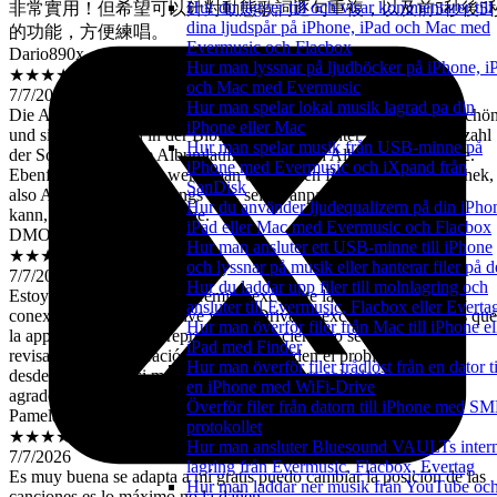
Hur du lägger till och visar kommentarer till
的功能，方便練唱。
dina ljudspår på iPhone, iPad och Mac med
Dario890x
Evermusic och Flacbox
★★★★☆
Hur man lyssnar på ljudböcker på iPhone, i
7/7/2026
och Mac med Evermusic
Die App ist in ihrem Funktionsumfang sehr solide, es wäre aber schö
Hur man spelar lokal musik lagrad pa din
und sinnvoll, wenn in der Bibliotheksansicht unter Alben, die Anzahl
iPhone eller Mac
der Songs anstatt die Albumlaufzeit unter den Alben stehen würde.
Hur man spelar musik från USB-minne på
Ebenfalls wäre es toll, wenn man die ganzen Reiter in der Bibliothek,
iPhone med Evermusic och iXpand från
also Alben, Künstler, Songs usw. selber anpassen und ausblenden
SanDisk
kann, dann gäbe es 5 Sterne.
Hur du använder ljudequalizern på din iPho
DMOL9023
iPad eller Mac med Evermusic och Flacbox
★★★★☆
Hur man ansluter ett USB-minne till iPhone
7/7/2026
och lyssnar på musik eller hanterar filer på d
Estoy pagando la versión premiun excelente las actualizaciónes la
Hur du laddar upp filer till molnlagring och
conexión con Google Drive y One Drive va excelente lo único es que
ansluter till Evermusic, Flacbox eller Everta
la app cuando dejó en reproducción se cierra no se porque ya he
Hur man överför filer från Mac till iPhone el
revisado en configuraciónes y todo en orden el problema lo tengo
iPad med Finder
desde hace 4 días si me pueden orientar para solucionar se los
Hur man överför filer trådlöst från en dator ti
agradezco la app esta actualizada a la última versión.
en iPhone med WiFi-Drive
Pamela Velazco
Överför filer från datorn till iPhone med S
★★★★★
protokollet
7/7/2026
Hur man ansluter Bluesound VAULTs inter
Es muy buena se adapta a mí gratis puedo cambiar la posición de las
lagring från Evermusic, Flacbox, Evertag
canciones es lo máximo no la dañen
Hur man laddar ner musik från YouTube oc