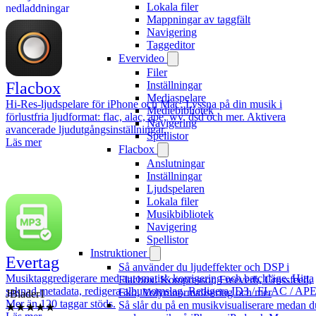
Lokala filer
nedladdningar
Mappningar av taggfält
Navigering
Taggeditor
Evervideo
Filer
Inställningar
Flacbox
Mediaspelare
Hi-Res-ljudspelare för iPhone och Mac. Lyssna på din musik i
Mediebibliotek
förlustfria ljudformat: flac, alac, ape, wv, dsd och mer. Aktivera
Navigering
avancerade ljudutgångsinställningar.
Spellistor
Läs mer
Flacbox
Anslutningar
Inställningar
Ljudspelaren
Lokala filer
Musikbibliotek
Navigering
Spellistor
Instruktioner
Evertag
Så använder du ljudeffekter och DSP i
Musiktaggredigerare med automatisk korrigering och batchläge. Hitta
Flacbox: Kompressor, Freeverb, Crossfeed,
JBlader1
saknad metadata, redigera albumomslag. Redigera ID3 / FLAC / APE
Eko, Volymnormalisering och mer
★★★★★
Mer än 120 taggar stöds.
Så slår du på en musikvisualiserare medan d
7/20/2026