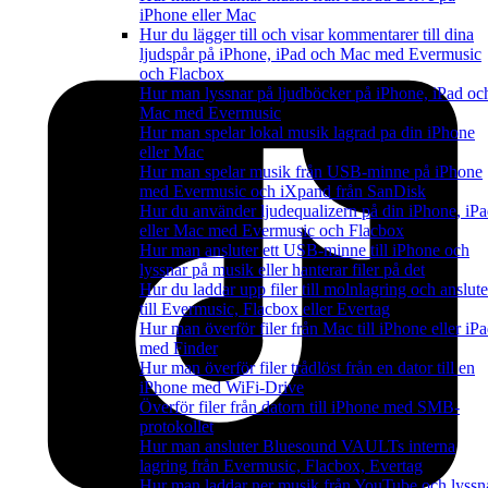
iPhone eller Mac
Hur du lägger till och visar kommentarer till dina
ljudspår på iPhone, iPad och Mac med Evermusic
och Flacbox
Hur man lyssnar på ljudböcker på iPhone, iPad oc
Mac med Evermusic
Hur man spelar lokal musik lagrad pa din iPhone
eller Mac
Hur man spelar musik från USB-minne på iPhone
med Evermusic och iXpand från SanDisk
Hur du använder ljudequalizern på din iPhone, iP
eller Mac med Evermusic och Flacbox
Hur man ansluter ett USB-minne till iPhone och
lyssnar på musik eller hanterar filer på det
Hur du laddar upp filer till molnlagring och anslute
till Evermusic, Flacbox eller Evertag
Hur man överför filer från Mac till iPhone eller iP
med Finder
Hur man överför filer trådlöst från en dator till en
iPhone med WiFi-Drive
Överför filer från datorn till iPhone med SMB-
protokollet
Hur man ansluter Bluesound VAULTs interna
lagring från Evermusic, Flacbox, Evertag
Hur man laddar ner musik från YouTube och lyssn