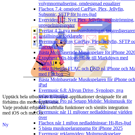
volymnormalisering, omdesignad equalizer
Flacbox 7.4: omgjord CarPlay, Plex, Jellyfin,
Subsonic, SFTP för hi-res-ljud
Evervideo 1.7: Nytt Plex, Jellyfin, molnströmning,
uppspelningsgester
Evertag 4.2: nya molnanslutningar, taggredigerare
inställningar förklarade
Evermusic 8.6: ny CarPlay, Plex, Jellyfin, SFTP o
låttextwidget
Bästa Molnbaserade Musikspelare för iPhone 202
Exportera Wix-blogginlägg till Markdown med
OpenAI
Spela förlustfri FLAC och DSD på iPhone och M
med Flacbox
Bästa Molnbaserade Musikspelaren för iPhone oc
iPad
Evermusic 6.8: Aliyun Drive, Synology, nya
gränssnittsstilar
Upptäck hela utbudet av Everappz-applikationer designade för att
Evermusic Pro på Setapp Mobile: Molnmusik för
förbättra din medieupplevelse.
iOS
Varje produkt erbjuder kraftfulla funktioner och sömlös integration
Evermusic når 11 miljoner nedladdningar världen
med iOS och macOS.
över
Flacbox når 1 miljon nedladdningar: Hi-Res-ljud
Ny
5 bästa musikspelarapparna för iPhone 2025
Evermusic reklamvideo: Molnmusikspelare