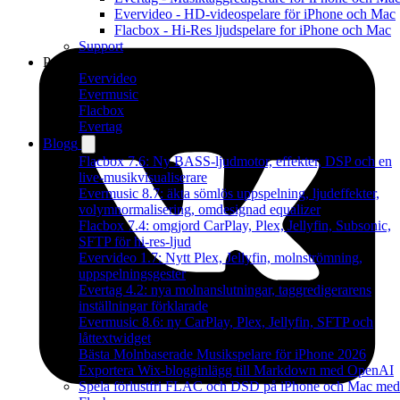
Evervideo - HD-videospelare för iPhone och Mac
Flacbox - Hi-Res ljudspelare for iPhone och Mac
Support
Produkter
Evervideo
Evermusic
Flacbox
Evertag
Blogg
Flacbox 7.6: Ny BASS-ljudmotor, effekter, DSP och en
live-musikvisualiserare
Evermusic 8.7: äkta sömlös uppspelning, ljudeffekter,
volymnormalisering, omdesignad equalizer
Flacbox 7.4: omgjord CarPlay, Plex, Jellyfin, Subsonic,
SFTP för hi-res-ljud
Evervideo 1.7: Nytt Plex, Jellyfin, molnströmning,
uppspelningsgester
Evertag 4.2: nya molnanslutningar, taggredigerarens
inställningar förklarade
Evermusic 8.6: ny CarPlay, Plex, Jellyfin, SFTP och
låttextwidget
Bästa Molnbaserade Musikspelare för iPhone 2026
Exportera Wix-blogginlägg till Markdown med OpenAI
Spela förlustfri FLAC och DSD på iPhone och Mac med