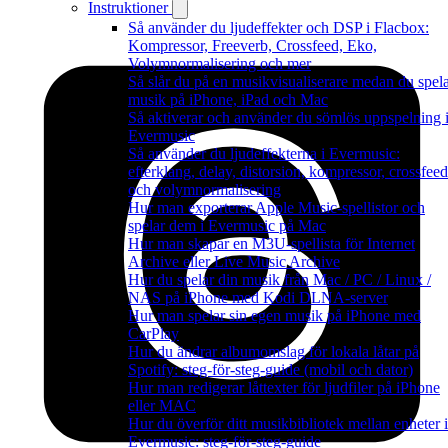
Instruktioner
Så använder du ljudeffekter och DSP i Flacbox:
Kompressor, Freeverb, Crossfeed, Eko,
Volymnormalisering och mer
Så slår du på en musikvisualiserare medan du spel
musik på iPhone, iPad och Mac
Så aktiverar och använder du sömlös uppspelning 
Evermusic
Så använder du ljudeffekterna i Evermusic:
efterklang, delay, distorsion, kompressor, crossfeed
och volymnormalisering
Hur man exporterar Apple Music-spellistor och
spelar dem i Evermusic på Mac
Hur man skapar en M3U-spellista för Internet
Archive eller Live Music Archive
Hur du spelar din musik från Mac / PC / Linux /
NAS på iPhone med Kodi DLNA-server
Hur man spelar sin egen musik på iPhone med
CarPlay
Hur du ändrar albumomslag för lokala låtar på
Spotify: steg-för-steg-guide (mobil och dator)
Hur man redigerar låttexter för ljudfiler på iPhone
eller MAC
Hur du överför ditt musikbibliotek mellan enheter i
Evermusic: steg-för-steg-guide