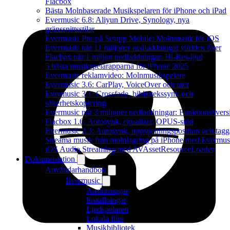
Flacbox
Bästa Molnbaserade Musikspelaren för iPhone och iPad
Evermusic 6.8: Aliyun Drive, Synology, nya
gränssnittsstilar
Evermusic Pro på Setapp Mobile: Molnmusik för iOS
Evermusic når 11 miljoner nedladdningar världen över
Flacbox når 1 miljon nedladdningar: Hi-Res-ljud
5 bästa musikspelarapparna för iPhone 2025
Evermusic reklamvideo: Molnmusikspelare
Evermusic 3.6: CarPlay, VoiceOver och mer
Evermusic 3.1: Crossfade, bibliotekssynk och
säkerhetskopiering
Evermusic når 3 miljoner nedladdningar: Funktionsövers
Flacbox 1.6: Autosynk, equalizer, OPUS-stöd
Evermusic 2.3: Autosynk, uppspelningsposition och tagg
Streama musik från molnlagring på iPhone med Evermus
iOS Audio Streaming med AVAssetResourceLoader
Dokumentation
Användarhandbok
Evermusic
Anslutningar
Inställningar
Ljudspelaren
Lokala filer
Musikbibliotek