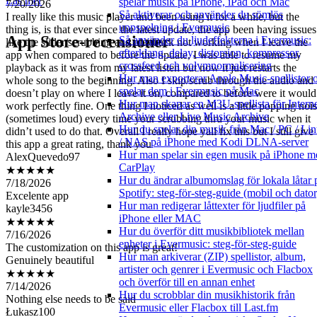
Läs mer
spelar musik på iPhone, iPad och Mac
I really like this music player and been using it for a while, but the
Så aktiverar och använder du sömlös
thing is, is that ever since the latest update, the app been having issues
uppspelning i Evermusic
like the slider/scrubbing and playback not working when I leave the
App Store-recensioner
Så använder du ljudeffekterna i Evermusic:
app when compared to before the update, I was able to resume my
efterklang, delay, distorsion, kompressor,
playback as it was from my latest listen but now it just restarts the
crossfeed och volymnormalisering
whole song to the beginning. Also I skip/scrub through the audio and 
Hur man exporterar Apple Music-spellistor 
doesn’t play on where I leave it on, compared to before were it would
spelar dem i Evermusic på Mac
work perfectly fine. One thing I noticed as well is a little popping noi
Hur man skapar en M3U-spellista för Intern
(sometimes loud) every time your scrubbing thru your music when it
Archive eller Live Music Archive
didn’t used to do that. Overall I really hope yall fix this but I still give
Hur du spelar din musik från Mac / PC / Li
this app a great rating, thank you
/ NAS på iPhone med Kodi DLNA-server
AlexQuevedo97
Hur man spelar sin egen musik på iPhone m
★★★★★
CarPlay
7/18/2026
Hur du ändrar albumomslag för lokala låtar 
Excelente app
Spotify: steg-för-steg-guide (mobil och dator
kayle3456
Hur man redigerar låttexter för ljudfiler på
★★★★★
iPhone eller MAC
7/16/2026
Hur du överför ditt musikbibliotek mellan
The customization on this app is great!
enheter i Evermusic: steg-för-steg-guide
Genuinely beautiful
Hur man arkiverar (ZIP) spellistor, album,
★★★★★
artister och genrer i Evermusic och Flacbox
7/14/2026
och överför till en annan enhet
Nothing else needs to be said
Hur du scrobblar din musikhistorik från
Łukasz100
Evermusic eller Flacbox till Last.fm
★★★★★