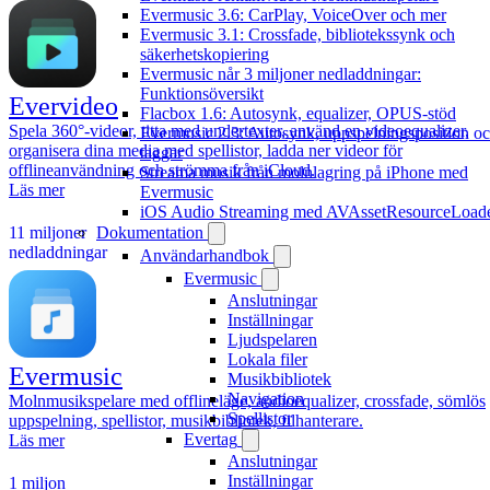
Evermusic 3.6: CarPlay, VoiceOver och mer
Evermusic 3.1: Crossfade, bibliotekssynk och
säkerhetskopiering
Evermusic når 3 miljoner nedladdningar:
Funktionsöversikt
Evervideo
Flacbox 1.6: Autosynk, equalizer, OPUS-stöd
Spela 360°-videor, titta med undertexter, använd en videoequalizer,
Evermusic 2.3: Autosynk, uppspelningsposition o
organisera dina media med spellistor, ladda ner videor för
taggar
offlineanvändning och strömma från iCloud.
Streama musik från molnlagring på iPhone med
Läs mer
Evermusic
iOS Audio Streaming med AVAssetResourceLoad
Dokumentation
11 miljoner
nedladdningar
Användarhandbok
Evermusic
Anslutningar
Inställningar
Ljudspelaren
Lokala filer
Evermusic
Musikbibliotek
Navigation
Molnmusikspelare med offlineläge, audioequalizer, crossfade, sömlös
Spellistor
uppspelning, spellistor, musikbibliotek, filhanterare.
Evertag
Läs mer
Anslutningar
Inställningar
1 miljon