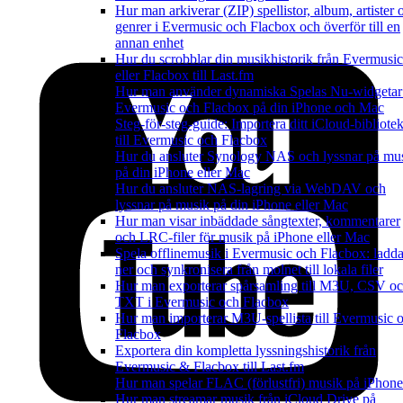
Hur man arkiverar (ZIP) spellistor, album, artister 
genrer i Evermusic och Flacbox och överför till en
annan enhet
Hur du scrobblar din musikhistorik från Evermusic
eller Flacbox till Last.fm
Hur man använder dynamiska Spelas Nu-widgetar
Evermusic och Flacbox på din iPhone och Mac
Steg-för-steg-guide: Importera ditt iCloud-bibliote
till Evermusic och Flacbox
Hur du ansluter Synology NAS och lyssnar på mu
på din iPhone eller Mac
Hur du ansluter NAS-lagring via WebDAV och
lyssnar på musik på din iPhone eller Mac
Hur man visar inbäddade sångtexter, kommentarer
och LRC-filer för musik på iPhone eller Mac
Spela offlinemusik i Evermusic och Flacbox: ladd
ner och synkronisera från molnet till lokala filer
Hur man exporterar spårsamling till M3U, CSV o
TXT i Evermusic och Flacbox
Hur man importerar M3U-spellista till Evermusic 
Flacbox
Exportera din kompletta lyssningshistorik från
Evermusic & Flacbox till Last.fm
Hur man spelar FLAC (förlustfri) musik på iPhone
Hur man streamar musik från iCloud Drive på