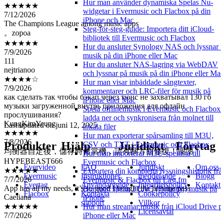
Hur man använder dynamiska Spelas Nu-
7/12/2026
widgetar i Evermusic och Flacbox på din
The Champions League among music apps
iPhone och Mac
。zopoa
Steg-för-steg-guide: Importera ditt iCloud-
★★★★★
bibliotek till Evermusic och Flacbox
7/9/2026
Hur du ansluter Synology NAS och lyssnar
111
musik på din iPhone eller Mac
nejtrianoo
Hur du ansluter NAS-lagring via WebDAV
★★★★☆
och lyssnar på musik på din iPhone eller Ma
7/9/2026
Hur man visar inbäddade sångtexter,
как сделать так чтобы бэкап через тюнс не захватывал 130 гб
kommentarer och LRC-filer för musik på
музыки загруженной внутрь приложения для офлайн
iPhone eller Mac
прослушивания?
Spela offlinemusik i Evermusic och Flacbox
KungKimYeung
ladda ner och synkronisera från molnet till
Last updated on
juni 12, 2025
★★★★★
lokala filer
7/8/2026
Hur man exporterar spårsamling till M3U,
Produkter
Hjälp
Juridiskt
Företag
CSV och TXT i Evermusic och Flacbox
均衡器自定後，儲存時會當機，請有關方面修復！謝謝！
Hur man importerar M3U-spellista till
HYPEBEAST666
Evermusic och Flacbox
★★★★★
Evervideo
FAQ
Juridiskt
Om oss
Exportera din kompletta lyssningshistorik fr
7/7/2026
Evermusic
Instruktioner
meddelande
Blogg
Evermusic & Flacbox till Last.fm
App has all my needs, it’s so good I bought the lifetime pass
Evertag
Användarguide
Integritetspolicy
Kontakt
Hur man spelar FLAC (förlustfri) musik på
Caeliana
Flacbox
Kontakta
Cookiepolicy
iPhone
★★★★★
support
Villkor
Hur man streamar musik från iCloud Drive 
7/7/2026
Licensavtal
iPhone eller Mac
非常實用！但希望可以針對動態歌詞逐句重複，以及前5秒後5