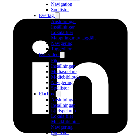
Navigation
Spellistor
Evertag
Anslutningar
Inställningar
Lokala filer
Mappningar av taggfält
Navigering
Taggeditor
Evervideo
Filer
Inställningar
Mediaspelare
Mediebibliotek
Navigering
Spellistor
Flacbox
Anslutningar
Inställningar
Ljudspelaren
Lokala filer
Musikbibliotek
Navigering
Spellistor