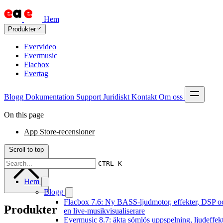
Hem
Produkter
Evervideo
Evermusic
Flacbox
Evertag
Blogg
Dokumentation
Support
Juridiskt
Kontakt
Om oss
On this page
App Store-recensioner
Scroll to top
CTRL K
Hem
Blogg
Flacbox 7.6: Ny BASS-ljudmotor, effekter, DSP o
Produkter
en live-musikvisualiserare
Evermusic 8.7: äkta sömlös uppspelning, ljudeffekt