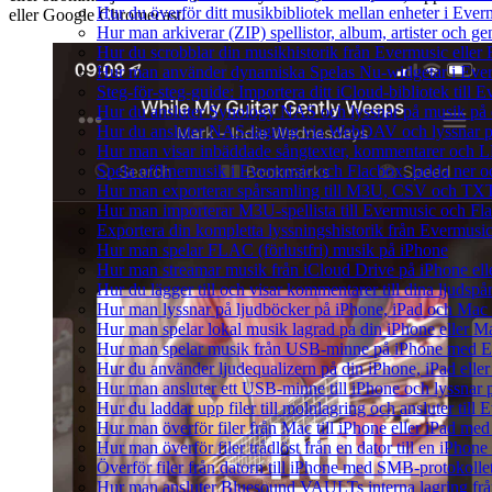
Hur du överför ditt musikbibliotek mellan enheter i Everm
eller Google Chromecast.
Hur man arkiverar (ZIP) spellistor, album, artister och g
Hur du scrobblar din musikhistorik från Evermusic eller F
Hur man använder dynamiska Spelas Nu-widgetar i Ever
Steg-för-steg-guide: Importera ditt iCloud-bibliotek till
Hur du ansluter Synology NAS och lyssnar på musik på 
Hur du ansluter NAS-lagring via WebDAV och lyssnar p
Hur man visar inbäddade sångtexter, kommentarer och LR
Spela offlinemusik i Evermusic och Flacbox: ladda ner och
Hur man exporterar spårsamling till M3U, CSV och TXT
Hur man importerar M3U-spellista till Evermusic och Fl
Exportera din kompletta lyssningshistorik från Evermusic
Hur man spelar FLAC (förlustfri) musik på iPhone
Hur man streamar musik från iCloud Drive på iPhone el
Hur du lägger till och visar kommentarer till dina ljud
Hur man lyssnar på ljudböcker på iPhone, iPad och Ma
Hur man spelar lokal musik lagrad pa din iPhone eller M
Hur man spelar musik från USB-minne på iPhone med E
Hur du använder ljudequalizern på din iPhone, iPad el
Hur man ansluter ett USB-minne till iPhone och lyssnar på
Hur du laddar upp filer till molnlagring och ansluter till
Hur man överför filer från Mac till iPhone eller iPad med
Hur man överför filer trådlöst från en dator till en iPho
Överför filer från datorn till iPhone med SMB-protokolle
Hur man ansluter Bluesound VAULTs interna lagring frå