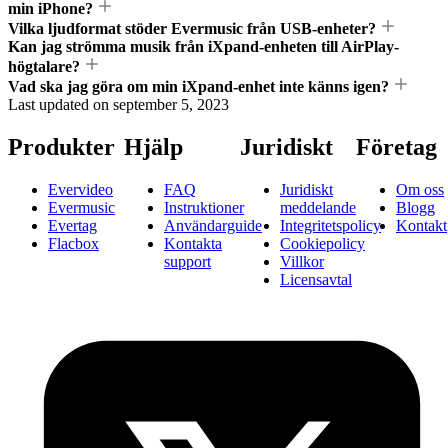
min iPhone?
Vilka ljudformat stöder Evermusic från USB-enheter?
Kan jag strömma musik från iXpand-enheten till AirPlay-
högtalare?
Vad ska jag göra om min iXpand-enhet inte känns igen?
Last updated on
september 5, 2023
Produkter
Hjälp
Juridiskt
Företag
Evervideo
FAQ
Juridiskt
Om oss
Evermusic
Instruktioner
meddelande
Blogg
Evertag
Användarguide
Integritetspolicy
Kontakt
Flacbox
Kontakta
Cookiepolicy
support
Villkor
Licensavtal