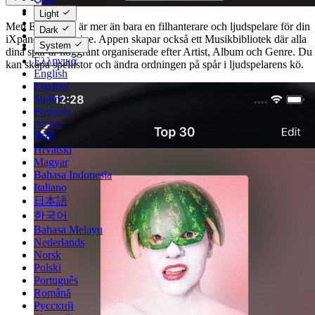
Català
Light
Čeština
Men Evermusic är mer än bara en filhanterare och ljudspelare för din
Dark
Dansk
iXpand Flash Drive. Appen skapar också ett Musikbibliotek där alla
System
Deutsch
dina spår är noggrant organiserade efter Artist, Album och Genre. Du
Ελληνικά
kan skapa spellistor och ändra ordningen på spår i ljudspelarens kö.
English
Español
Suomi
Français
עברית
हिन्दी
Hrvatski
Magyar
Bahasa Indonesia
Italiano
日本語
한국어
Bahasa Melayu
Nederlands
Norsk
Polski
Português
Română
Русский