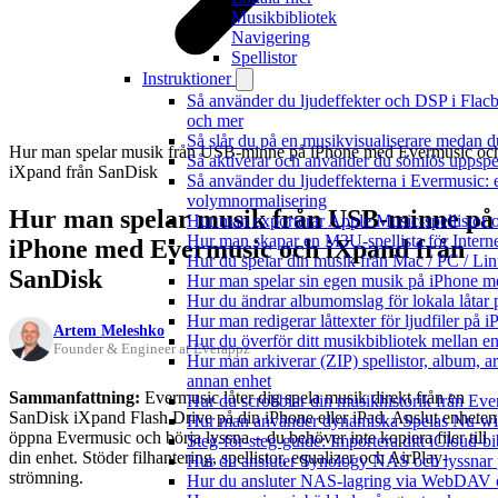
Musikbibliotek
Navigering
Spellistor
Instruktioner
Så använder du ljudeffekter och DSP i Flac
och mer
Så slår du på en musikvisualiserare medan 
Hur man spelar musik från USB-minne på iPhone med Evermusic oc
Så aktiverar och använder du sömlös uppspe
iXpand från SanDisk
Så använder du ljudeffekterna i Evermusic: e
volymnormalisering
Hur man spelar musik från USB-minne på
Hur man exporterar Apple Music-spellistor 
Hur man skapar en M3U-spellista för Intern
iPhone med Evermusic och iXpand från
Hur du spelar din musik från Mac / PC / 
SanDisk
Hur man spelar sin egen musik på iPhone m
Hur du ändrar albumomslag för lokala låtar p
Hur man redigerar låttexter för ljudfiler på
Artem Meleshko
Hur du överför ditt musikbibliotek mellan en
Founder & Engineer at Everappz
Hur man arkiverar (ZIP) spellistor, album, ar
annan enhet
Sammanfattning:
Evermusic låter dig spela musik direkt från en
Hur du scrobblar din musikhistorik från Ever
SanDisk iXpand Flash Drive på din iPhone eller iPad. Anslut enheten
Hur man använder dynamiska Spelas Nu-wid
öppna Evermusic och börja lyssna – du behöver inte kopiera filer till
Steg-för-steg-guide: Importera ditt iCloud-b
din enhet. Stöder filhantering, spellistor, equalizer och AirPlay-
Hur du ansluter Synology NAS och lyssnar 
strömning.
Hur du ansluter NAS-lagring via WebDAV oc