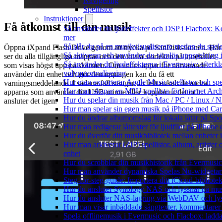
Navigering
Spellistor
Instruktioner
Få åtkomst till din musik
Så använder du ljudeffekter och DSP i Flacbox: K
mer
Så slår du på en musikvisualiserare medan du spe
Öppna iXpand Flash Drive genom att trycka på SanDisk-ikonen. Här
Så aktiverar och använder du sömlös uppspelning 
ser du alla tillgängliga mappar och den totala storleken på innehållet
Så använder du ljudeffekterna i Evermusic: efterkl
som visas högst upp på skärmen. Om andra appar för närvarande
volymnormalisering
använder din enhet och gör den upptagen kan du få ett
Hur man exporterar Apple Music-spellistor och sp
varningsmeddelande. I sådana fall stänger du helt enkelt de andra
Hur man skapar en M3U-spellista för Internet Arch
apparna som använder ditt USB-minne eller kopplar ur det och
Hur du spelar din musik från Mac / PC / Linux 
ansluter det igen.
Hur man spelar sin egen musik på iPhone med Ca
Hur du ändrar albumomslag för lokala låtar på Spot
Hur man redigerar låttexter för ljudfiler på iPhon
Hur du överför ditt musikbibliotek mellan enheter 
Hur man arkiverar (ZIP) spellistor, album, artister
enhet
Hur du scrobblar din musikhistorik från Evermusic 
Hur man använder dynamiska Spelas Nu-widgetar 
Steg-för-steg-guide: Importera ditt iCloud-bibliote
Hur du ansluter Synology NAS och lyssnar på mus
Hur du ansluter NAS-lagring via WebDAV och lyss
Hur man visar inbäddade sångtexter, kommentarer 
Spela offlinemusik i Evermusic och Flacbox: ladda n