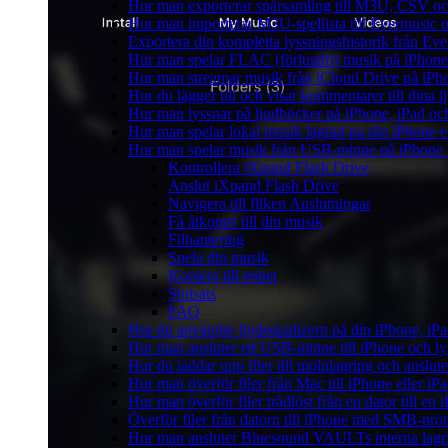
Hur man exporterar spårsamling till M3U, CSV o
Hur man importerar M3U-spellista till Evermusic 
Exportera din kompletta lyssningshistorik från Eve
Hur man spelar FLAC (förlustfri) musik på iPhone
Hur man streamar musik från iCloud Drive på iPh
Hur du lägger till och visar kommentarer till din
Hur man lyssnar på ljudböcker på iPhone, iPad 
Hur man spelar lokal musik lagrad pa din iPhone e
Hur man spelar musik från USB-minne på iPhone
Kontrollera iXpand Flash Drive
Anslut iXpand Flash Drive
Navigera till fliken Anslutningar
Få åtkomst till din musik
Filhantering
Spela din musik
Kopiera till enhet
Slutsats
FAQ
Hur du använder ljudequalizern på din iPhone, i
Hur man ansluter ett USB-minne till iPhone och lyss
Hur du laddar upp filer till molnlagring och anslute
Hur man överför filer från Mac till iPhone eller i
Hur man överför filer trådlöst från en dator till e
Överför filer från datorn till iPhone med SMB-prot
Hur man ansluter Bluesound VAULTs interna lagri