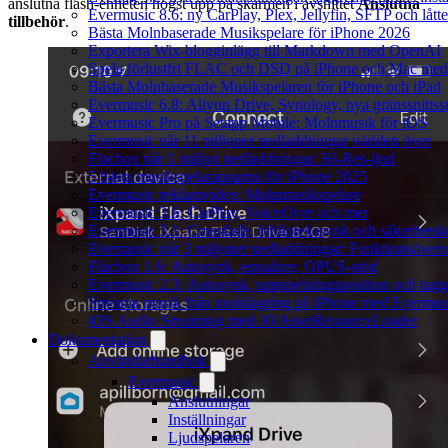
anslutna flash-enheten högst upp på skärmen i avsnittet
Anslutna
Evermusic 8.6: ny CarPlay, Plex, Jellyfin, SFTP och lått
tillbehör
.
Bästa Molnbaserade Musikspelare för iPhone 2026
Exportera Wix-blogginlägg till Markdown med OpenAI
Spela förlustfri FLAC och DSD på iPhone och Mac med
Bästa Molnbaserade Musikspelaren för iPhone och iPad
Evermusic 6.8: Aliyun Drive, Synology, nya gränssnittsst
Evermusic Pro på Setapp Mobile: Molnmusik för iOS
Evermusic når 11 miljoner nedladdningar världen över
Flacbox når 1 miljon nedladdningar: Hi-Res-ljud
5 bästa musikspelarapparna för iPhone 2025
Evermusic reklamvideo: Molnmusikspelare
Evermusic 3.6: CarPlay, VoiceOver och mer
Evermusic 3.1: Crossfade, bibliotekssynk och säkerhetsk
Evermusic når 3 miljoner nedladdningar: Funktionsövers
Flacbox 1.6: Autosynk, equalizer, OPUS-stöd
Evermusic 2.3: Autosynk, uppspelningsposition och tagg
Streama musik från molnlagring på iPhone med Evermus
iOS Audio Streaming med AVAssetResourceLoader
Dokumentation
Användarhandbok
Evermusic
Anslutningar
Inställningar
Ljudspelaren