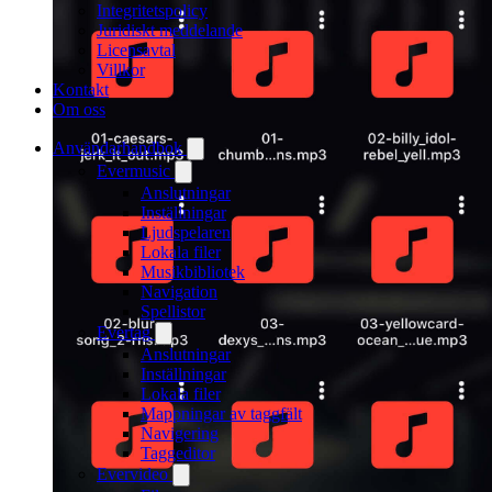
Integritetspolicy
Juridiskt meddelande
Licensavtal
Villkor
Kontakt
Om oss
Användarhandbok
Evermusic
Anslutningar
Inställningar
Ljudspelaren
Lokala filer
Musikbibliotek
Navigation
Spellistor
Evertag
Anslutningar
Inställningar
Lokala filer
Mappningar av taggfält
Navigering
Taggeditor
Evervideo