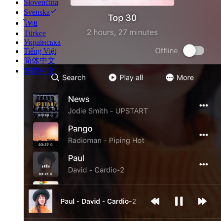
Slovenčina
Svenska
ไทย
Türkçe
Українська
Tiếng Việt
简体中文
繁體中文