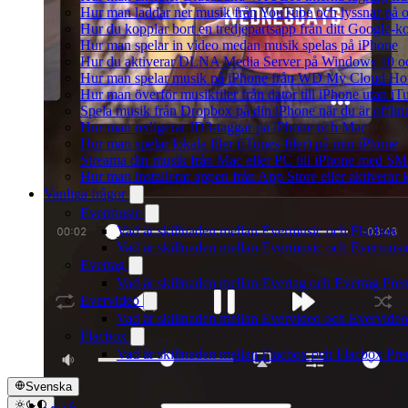
Hur man laddar ner musik från YouTube och lyssnar på o
Hur du kopplar bort en tredjepartsapp från ditt Google-k
Hur man spelar in video medan musik spelas på iPhone
Hur du aktiverar DLNA Media Server på Windows 10 och
Hur man spelar musik på iPhone från WD My Cloud H
Hur man överför musikfiler från dator till iPhone utan 
Spela musik från Dropbox på din iPhone när du är offlin
Hur man redigerar ID3-taggar på iPhone och Mac
Hur man spelar lokala filer (iTunes-filer) på min iPhone
Streama din musik från Mac eller PC till iPhone med S
Hur man installerar appen från App Store eller aktivera
Vanliga frågor
Evermusic
Vad är skillnaden mellan Evermusic och Flacbox
Vad är skillnaden mellan Evermusic och Evermus
Evertag
Vad är skillnaden mellan Evertag och Evertag Pr
Evervideo
Vad är skillnaden mellan Evervideo och Evervide
Flacbox
Vad är skillnaden mellan Flacbox och Flacbox Pr
Svenska
عربي