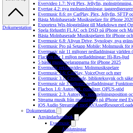
Evervideo 1.7: Nytt Plex, Jellyfin, molnströmning
Evertag 4.2: nya molnanslutningar, taggredigeraren
Evermusic 8.6: ny CarPlay, Plex, Jellyfin, SFTP oc
Bästa Molnbaserade Musikspelare för iPhone 202
Exportera Wix-blogginlägg till Markdown med O
Dokumentation
Spela förlustfri FLAC och DSD på iPhone och M
Bästa Molnbaserade Musikspelaren för iPhone och
Evermusic 6.8: Aliyun Drive, Synology, nya gränssn
Evermusic Pro på Setapp Mobile: Molnmusik för 
Evermusic når 11 miljoner nedladdningar världen 
Flacbox når 1 miljon nedladdningar: Hi-Res-ljud
5 bästa musikspelarapparna för iPhone 2025
Evermusic reklamvideo: Molnmusikspelare
Evermusic 3.6: CarPlay, VoiceOver och mer
Evermusic 3.1: Crossfade, bibliotekssynk och säke
Evermusic når 3 miljoner nedladdningar: Funktion
Flacbox 1.6: Autosynk, equalizer, OPUS-stöd
Evermusic 2.3: Autosynk, uppspelningsposition oc
Streama musik från molnlagring på iPhone med E
iOS Audio Streaming med AVAssetResourceLoad
Dokumentation
Användarhandbok
Evermusic
Anslutningar