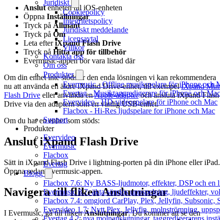
Juridiskt
Anslut
enheten till iOS-enheten
Cookiepolicy
Öppna
Inställningar
Integritetspolicy
Tryck på
Allmänt
Juridiskt meddelande
Tryck på
Om
Licensavtal
Leta efter
iXpand Flash Drive
Villkor
Tryck på
Hitta app för tillbehör
Kontakta oss
Evermusic-appen bör vara listad där
Om oss
Produkter
Om din enhet inte stöds är den enda lösningen vi kan rekommendera
Evermusic - Offline musikspelare för iPhone och 
nu att använda en äldre iXpand Drive-enhet, till exempel
iXpand Min
Evertag - Musiktaggredigerare för iPhone och Ma
Flash Drive
eller använda en
Apple-adapter
och ansluta iXpand Flash
Evervideo - HD-videospelare för iPhone och Mac
Drive via den adaptern som en vanlig USB-enhet.
Flacbox - Hi-Res ljudspelare for iPhone och Mac
Support
Om du har en enhet som stöds:
Produkter
Evervideo
Anslut iXpand Flash Drive
Evermusic
Flacbox
Sätt in iXpand Flash Drive i lightning-porten på din iPhone eller iPad.
Evertag
Öppna sedan Evermusic-appen.
Blogg
Flacbox 7.6: Ny BASS-ljudmotor, effekter, DSP och en l
Navigera till fliken Anslutningar
Evermusic 8.7: äkta sömlös uppspelning, ljudeffekter, v
Flacbox 7.4: omgjord CarPlay, Plex, Jellyfin, Subsonic, S
Evervideo 1.7: Nytt Plex, Jellyfin, molnströmning, uppsp
I Evermusic, gå till fliken
Anslutningar
. Du kommer att se den
Evertag 4.2: nya molnanslutningar, taggredigerarens instä