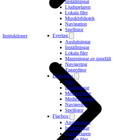
Inställningar
Ljudspelaren
Lokala filer
Musikbibliotek
Navigation
Spellistor
Evertag
Instruktioner
Anslutningar
Inställningar
Lokala filer
Mappningar av taggfält
Navigering
Taggeditor
Evervideo
Filer
Inställningar
Mediaspelare
Mediebibliotek
Navigering
Spellistor
Flacbox
Anslutningar
Inställningar
Ljudspelaren
Lokala filer