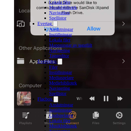
Lokala filer
Musikbibliotek
Navigation
Spellistor
Evertag
Anslutningar
Inställningar
Lokala filer
Mappningar av taggfält
Navigering
Taggeditor
Evervideo
Filer
Inställningar
Mediaspelare
Mediebibliotek
Navigering
Spellistor
Flacbox
Anslutningar
Inställningar
Ljudspelaren
Lokala filer
Musikbibliotek