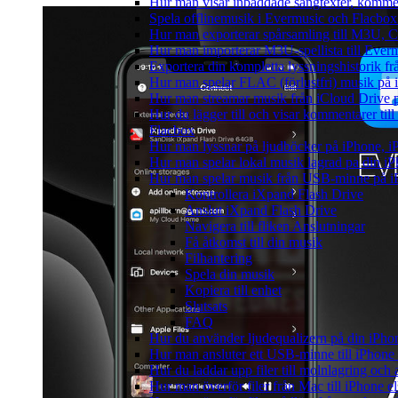
Hur man visar inbäddade sångtexter, kommen
Spela offlinemusik i Evermusic och Flacbox: 
Hur man exporterar spårsamling till M3U,
Hur man importerar M3U-spellista till Ever
Exportera din kompletta lyssningshistorik f
Hur man spelar FLAC (förlustfri) musik på 
Hur man streamar musik från iCloud Drive 
Hur du lägger till och visar kommentarer ti
Flacbox
Hur man lyssnar på ljudböcker på iPhone,
Hur man spelar lokal musik lagrad pa din iP
Hur man spelar musik från USB-minne på 
Kontrollera iXpand Flash Drive
Anslut iXpand Flash Drive
Navigera till fliken Anslutningar
Få åtkomst till din musik
Filhantering
Spela din musik
Kopiera till enhet
Slutsats
FAQ
Hur du använder ljudequalizern på din iPh
Hur man ansluter ett USB-minne till iPhone o
Hur du laddar upp filer till molnlagring och 
Hur man överför filer från Mac till iPhone e