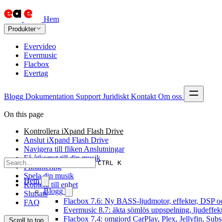
Hem
Produkter
Evervideo
Evermusic
Flacbox
Evertag
Blogg
Dokumentation
Support
Juridiskt
Kontakt
Om oss
On this page
Kontrollera iXpand Flash Drive
Anslut iXpand Flash Drive
Navigera till fliken Anslutningar
Få åtkomst till din musik
CTRL K
Filhantering
Spela din musik
Hem
Kopiera till enhet
Blogg
Slutsats
Flacbox 7.6: Ny BASS-ljudmotor, effekter, DSP oc
FAQ
Evermusic 8.7: äkta sömlös uppspelning, ljudeffek
Flacbox 7.4: omgjord CarPlay, Plex, Jellyfin, Subs
Scroll to top