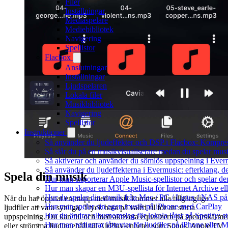
Filer
Inställningar
Mediaspelare
Mediebibliotek
Navigering
Spellistor
Flacbox
Anslutningar
Inställningar
Ljudspelaren
Lokala filer
Musikbibliotek
Navigering
Spellistor
Instruktioner
Så använder du ljudeffekter och DSP i Flacbox: Kompre
Så slår du på en musikvisualiserare medan du spelar mu
Så aktiverar och använder du sömlös uppspelning i Ever
Så använder du ljudeffekterna i Evermusic: efterklang, d
Spela din musik
Hur man exporterar Apple Music-spellistor och spelar d
Hur man skapar en M3U-spellista för Internet Archive el
Hur du spelar din musik från Mac / PC / Linux / NAS 
När du har öppnat en mapp med musik kommer alla tillgängliga
Hur man spelar sin egen musik på iPhone med CarPlay
ljudfiler att vara synliga. Tryck bara på valfri fil för att starta
Hur du ändrar albumomslag för lokala låtar på Spotify: st
uppspelning. Du kan till och med aktivera equalizern på spelarskärme
Hur man redigerar låttexter för ljudfiler på iPhone eller
eller strömma ljudinnehåll till AirPlay-enheter som Sonos, Apple TV