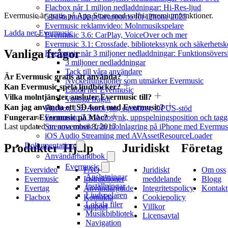
Flacbox når 1 miljon nedladdningar: Hi-Res-ljud
Evermusic är gratis på App Store med valfria premiumfunktioner.
5 bästa musikspelarapparna för iPhone 2025
Evermusic reklamvideo: Molnmusikspelare
Ladda ner Evermusic
Evermusic 3.6: CarPlay, VoiceOver och mer
Evermusic 3.1: Crossfade, bibliotekssynk och säkerhetsk
Vanliga frågor
Evermusic når 3 miljoner nedladdningar: Funktionsövers
3 miljoner nedladdningar
Tack till våra användare
Är Evermusic gratis att använda?
Nyckelfunktioner som utmärker Evermusic
Kan Evermusic spela ljudböcker?
Ladda ner Evermusic
Vilka molntjänster ansluter Evermusic till?
Vanliga frågor
Kan jag använda ett SD-kort med Evermusic?
Flacbox 1.6: Autosynk, equalizer, OPUS-stöd
Evermusic 2.3: Autosynk, uppspelningsposition och tagg
Fungerar Evermusic på Mac?
Streama musik från molnlagring på iPhone med Evermus
Last updated on
november 8, 2017
iOS Audio Streaming med AVAssetResourceLoader
Dokumentation
Produkter
Hjälp
Juridiskt
Företag
Användarhandbok
Evermusic
Evervideo
FAQ
Juridiskt
Om oss
Anslutningar
Evermusic
Instruktioner
meddelande
Blogg
Inställningar
Evertag
Användarguide
Integritetspolicy
Kontakt
Ljudspelaren
Flacbox
Kontakta
Cookiepolicy
Lokala filer
support
Villkor
Musikbibliotek
Licensavtal
Navigation