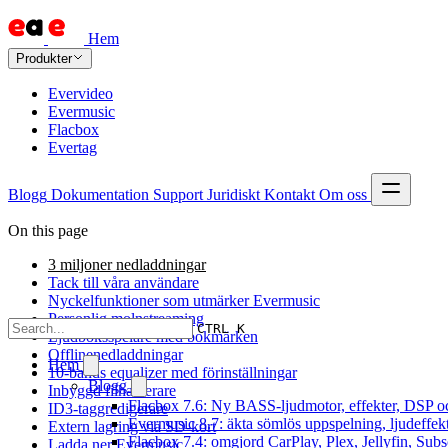
Hem
Produkter
Evervideo
Evermusic
Flacbox
Evertag
Blogg
Dokumentation
Support
Juridiskt
Kontakt
Om oss
On this page
3 miljoner nedladdningar
Tack till våra användare
Nyckelfunktioner som utmärker Evermusic
Personlig molnstreaming
CTRL K
Ljudboksspelare med bokmärken
Offlinenedladdningar
Hem
10-bands equalizer med förinställningar
Blogg
Inbyggd filhanterare
Flacbox 7.6: Ny BASS-ljudmotor, effekter, DSP oc
ID3-taggredigerare
Evermusic 8.7: äkta sömlös uppspelning, ljudeffek
Extern lagring via SD-kort
Flacbox 7.4: omgjord CarPlay, Plex, Jellyfin, Subs
Ladda ner Evermusic