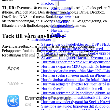
Flacbox
TL;DR:
Evermusic är en molnansluten musik- och ljudboksspelare f
Anslutningar
iPhone, iPad och Mac. Den streamar från Google Drive, Dropbox,
Inställningar
OneDrive, NAS med mera. Funktioner inkluderar
Ljudspelaren
offlinenedladdningar, en 10-bands equalizer, ID3-taggredigering, en
Lokala filer
filhanterare och ljudboksuppspelning med bokmärken.
Musikbibliotek
Navigering
Tack till våra användare
Spellistor
Instruktioner
Så använder du ljudeffekter och DSP i Fla
Användarfeedback har format nästan varje stor uppdatering.
Så slår du på en musikvisualiserare medan 
Felrapporter, funktionsönskemål och verklig testning har drivit
Så aktiverar och använder du sömlös uppspe
förbättringar från små UI-justeringar till stora nya funktioner.
Så använder du ljudeffekterna i Evermusic: 
Hur man exporterar Apple Music-spellistor 
Hur man skapar en M3U-spellista för Intern
Hur du spelar din musik från Mac / PC / 
Hur man spelar sin egen musik på iPhone m
Hur du ändrar albumomslag för lokala låtar p
Hur man redigerar låttexter för ljudfiler på
Hur du överför ditt musikbibliotek mellan en
Hur man arkiverar (ZIP) spellistor, album, a
Hur du scrobblar din musikhistorik från Ever
Hur man använder dynamiska Spelas Nu-wid
Steg-för-steg-guide: Importera ditt iCloud-b