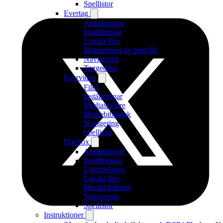
Spellistor
Evertag
Anslutningar
Inställningar
Lokala filer
Mappningar av taggfält
Navigering
Taggeditor
Evervideo
Filer
Inställningar
Mediaspelare
Mediebibliotek
Navigering
Spellistor
Flacbox
Anslutningar
Inställningar
Ljudspelaren
Lokala filer
Musikbibliotek
Navigering
Spellistor
Instruktioner