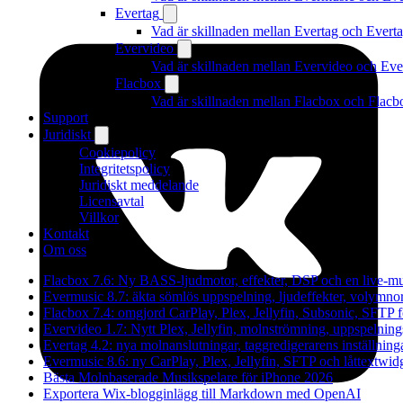
Evertag
Vad är skillnaden mellan Evertag och Ever
Evervideo
Vad är skillnaden mellan Evervideo och Ev
Flacbox
Vad är skillnaden mellan Flacbox och Flac
Support
Juridiskt
Cookiepolicy
Integritetspolicy
Juridiskt meddelande
Licensavtal
Villkor
Kontakt
Om oss
Flacbox 7.6: Ny BASS-ljudmotor, effekter, DSP och en live-mu
Evermusic 8.7: äkta sömlös uppspelning, ljudeffekter, volymno
Flacbox 7.4: omgjord CarPlay, Plex, Jellyfin, Subsonic, SFTP fö
Evervideo 1.7: Nytt Plex, Jellyfin, molnströmning, uppspelning
Evertag 4.2: nya molnanslutningar, taggredigerarens inställning
Evermusic 8.6: ny CarPlay, Plex, Jellyfin, SFTP och låttextwid
Bästa Molnbaserade Musikspelare för iPhone 2026
Exportera Wix-blogginlägg till Markdown med OpenAI