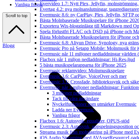
Evervideo 1.7: Nytt Plex, Jellyfin, molnströmning
Vanliga frågor
Evertag 4.2: nya molnanslutningar, taggredigeraren
Evermusic 8.6: ny CarPlay, Plex, Jellyfin, SFTP oc
Scroll to top
Bästa Molnbaserade Musikspelare för iPhone 202
Exportera Wix-blogginlägg till Markdown med O
Spela förlustfri FLAC och DSD på iPhone och M
Bästa Molnbaserade Musikspelaren för iPhone och
Evermusic 6.8: Aliyun Drive, Synology, nya gränssn
Blogg
Evermusic Pro på Setapp Mobile: Molnmusik för 
Evermusic når 11 miljoner nedladdningar världen 
Flacbox når 1 miljon nedladdningar: Hi-Res-ljud
5 bästa musikspelarapparna för iPhone 2025
Evermusic reklamvideo: Molnmusikspelare
Evermusic 3.6: CarPlay, VoiceOver och mer
Evermusic 3.1: Crossfade, bibliotekssynk och säke
Evermusic når 3 miljoner nedladdningar: Funktion
3 miljoner nedladdningar
Tack till våra användare
Nyckelfunktioner som utmärker Evermusic
Ladda ner Evermusic
Vanliga frågor
Flacbox 1.6: Autosynk, equalizer, OPUS-stöd
Evermusic 2.3: Autosynk, uppspelningsposition oc
Streama musik från molnlagring på iPhone med E
iOS Audio Streaming med AVAssetResourceLoad