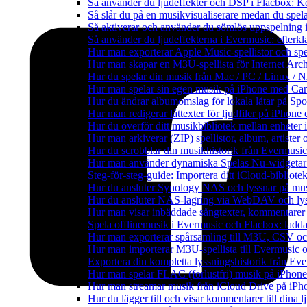
Så använder du ljudeffekter och DSP i Flacbox: 
Så slår du på en musikvisualiserare medan du spe
Så aktiverar och använder du sömlös uppspelning 
Så använder du ljudeffekterna i Evermusic: efterkl
Hur man exporterar Apple Music-spellistor och sp
Hur man skapar en M3U-spellista för Internet Arch
Hur du spelar din musik från Mac / PC / Linux 
Hur man spelar sin egen musik på iPhone med Ca
Hur du ändrar albumomslag för lokala låtar på Spot
Hur man redigerar låttexter för ljudfiler på iPhon
Hur du överför ditt musikbibliotek mellan enheter 
Hur man arkiverar (ZIP) spellistor, album, artister
Hur du scrobblar din musikhistorik från Evermusic 
Hur man använder dynamiska Spelas Nu-widgetar 
Steg-för-steg-guide: Importera ditt iCloud-bibliote
Hur du ansluter Synology NAS och lyssnar på mus
Hur du ansluter NAS-lagring via WebDAV och lyss
Hur man visar inbäddade sångtexter, kommentarer 
Spela offlinemusik i Evermusic och Flacbox: ladda n
Hur man exporterar spårsamling till M3U, CSV o
Hur man importerar M3U-spellista till Evermusic 
Exportera din kompletta lyssningshistorik från Eve
Hur man spelar FLAC (förlustfri) musik på iPhone
Hur man streamar musik från iCloud Drive på iPh
Hur du lägger till och visar kommentarer till din