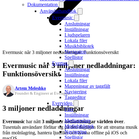
Dokumentation
Användarhandbok
Evermusic
Anslutningar
Inställningar
Ljudspelaren
Lokala filer
Musikbibliotek
Navigation
Evermusic når 3 miljoner nedladdningar: Funktionsöversikt
Spellistor
Evertag
Evermusic når 3 miljoner nedladdningar:
Anslutningar
Funktionsöversikt
Inställningar
Lokala filer
Mappningar av taggfält
Artem Meleshko
Navigering
Founder & Engineer at Everappz
Taggeditor
Evervideo
3 miljoner nedladdningar
Filer
Inställningar
Mediaspelare
Evermusic
har nått
3 miljoner nedladdningar världen över
.
Mediebibliotek
Tusentals användare förlitar sig på den dagligen för att streama musik
Navigering
från molnlagring, hantera ljudfiler och lyssna offline på iOS och
Spellistor
macOS.