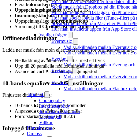
Hur man överför musikfiler från dator till 
Flera
bokmärken
per fil
Spela musik från Dropbox på din iPhone när 
Uppspelningshastighet
(0,5x till 2,0x)
Hur man redigerar ID3-taggar på iPhone o
Insomningsklockor
(1 min till 24 tim)
Hur man spelar lokala filer (iTunes-filer) p
Uppspelningsläge
upprepningsstopp
Streama din musik från Mac eller PC till 
Strömning till
Chromecast
eller
Apple TV
Hur man installerar appen från App Store el
Vanliga frågor
Offlinenedladdningar
Evermusic
Vad är skillnaden mellan Evermusic 
Ladda ner musik från moln eller lokal lagring för offlineanvändning:
Vad är skillnaden mellan Evermusic
Evertag
Nedladdning av album eller artist med ett tryck
Vad är skillnaden mellan Evertag oc
Upp till 20 parallella nedladdningsanslutningar
Evervideo
Avancerad cache- och återupptagningsstöd
Vad är skillnaden mellan Evervideo 
Flacbox
10-bands equalizer med förinställningar
Vad är skillnaden mellan Flacbox oc
Juridiskt
Finjustera din ljudutgång:
Cookiepolicy
10-bands EQ med visuella kontroller
Integritetspolicy
Anpassade och förinställda profiler
Juridiskt meddelande
Förförstärkarkontroll (0 till 2,0)
Licensavtal
Villkor
Inbyggd filhanterare
Kontakta oss
Om oss