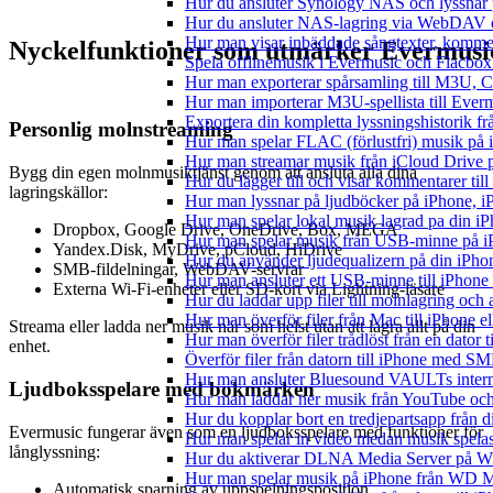
Hur du ansluter Synology NAS och lyssnar 
Hur du ansluter NAS-lagring via WebDAV oc
Hur man visar inbäddade sångtexter, kommen
Nyckelfunktioner som utmärker Evermusi
Spela offlinemusik i Evermusic och Flacbox: 
Hur man exporterar spårsamling till M3U,
Hur man importerar M3U-spellista till Ever
Exportera din kompletta lyssningshistorik f
Personlig molnstreaming
Hur man spelar FLAC (förlustfri) musik på 
Hur man streamar musik från iCloud Drive 
Bygg din egen molnmusiktjänst genom att ansluta alla dina
Hur du lägger till och visar kommentarer ti
lagringskällor:
Hur man lyssnar på ljudböcker på iPhone,
Hur man spelar lokal musik lagrad pa din iP
Dropbox, Google Drive, OneDrive, Box, MEGA
Hur man spelar musik från USB-minne på 
Yandex.Disk, MyDrive, pCloud, HiDrive
Hur du använder ljudequalizern på din iPh
SMB-fildelningar, WebDAV-servrar
Hur man ansluter ett USB-minne till iPhone o
Externa Wi-Fi-enheter eller SD-kort via Lightning-läsare
Hur du laddar upp filer till molnlagring och 
Hur man överför filer från Mac till iPhone e
Streama eller ladda ner musik när som helst utan att lagra allt på din
Hur man överför filer trådlöst från en dator
enhet.
Överför filer från datorn till iPhone med SM
Hur man ansluter Bluesound VAULTs interna
Ljudboksspelare med bokmärken
Hur man laddar ner musik från YouTube och 
Hur du kopplar bort en tredjepartsapp från 
Evermusic fungerar även som en ljudboksspelare med funktioner för
Hur man spelar in video medan musik spela
långlyssning:
Hur du aktiverar DLNA Media Server på Wi
Hur man spelar musik på iPhone från WD
Automatisk sparning av uppspelningsposition