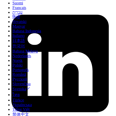
Suomi
Français
עברית
हिन्दी
Hrvatski
Magyar
Bahasa Indonesia
Italiano
日本語
한국어
Bahasa Melayu
Nederlands
Norsk
Polski
Português
Română
Русский
Slovenčina
Svenska
ไทย
Türkçe
Українська
Tiếng Việt
简体中文