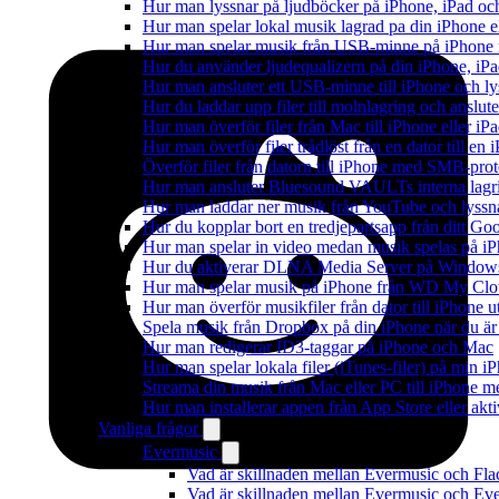
Hur man lyssnar på ljudböcker på iPhone, iPad 
Hur man spelar lokal musik lagrad pa din iPhone e
Hur man spelar musik från USB-minne på iPhone
Hur du använder ljudequalizern på din iPhone, i
Hur man ansluter ett USB-minne till iPhone och lyss
Hur du laddar upp filer till molnlagring och anslute
Hur man överför filer från Mac till iPhone eller i
Hur man överför filer trådlöst från en dator till e
Överför filer från datorn till iPhone med SMB-prot
Hur man ansluter Bluesound VAULTs interna lagri
Hur man laddar ner musik från YouTube och lyssna
Hur du kopplar bort en tredjepartsapp från ditt Go
Hur man spelar in video medan musik spelas på i
Hur du aktiverar DLNA Media Server på Windows 
Hur man spelar musik på iPhone från WD My Cl
Hur man överför musikfiler från dator till iPhone
Spela musik från Dropbox på din iPhone när du är 
Hur man redigerar ID3-taggar på iPhone och Mac
Hur man spelar lokala filer (iTunes-filer) på min i
Streama din musik från Mac eller PC till iPhone
Hur man installerar appen från App Store eller ak
Vanliga frågor
Evermusic
Vad är skillnaden mellan Evermusic och Fl
Vad är skillnaden mellan Evermusic och E