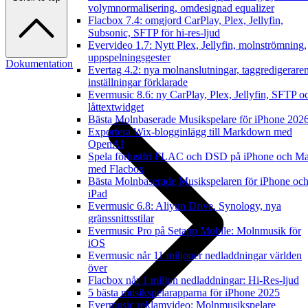
volymnormalisering, omdesignad equalizer
Flacbox 7.4: omgjord CarPlay, Plex, Jellyfin,
Subsonic, SFTP för hi-res-ljud
Evervideo 1.7: Nytt Plex, Jellyfin, molnströmning,
uppspelningsgester
Dokumentation
Evertag 4.2: nya molnanslutningar, taggredigerare
inställningar förklarade
Evermusic 8.6: ny CarPlay, Plex, Jellyfin, SFTP o
låttextwidget
Bästa Molnbaserade Musikspelare för iPhone 202
Exportera Wix-blogginlägg till Markdown med
OpenAI
Spela förlustfri FLAC och DSD på iPhone och M
med Flacbox
Bästa Molnbaserade Musikspelaren för iPhone oc
iPad
Evermusic 6.8: Aliyun Drive, Synology, nya
gränssnittsstilar
Evermusic Pro på Setapp Mobile: Molnmusik för
iOS
Evermusic når 11 miljoner nedladdningar världen
över
Flacbox når 1 miljon nedladdningar: Hi-Res-ljud
5 bästa musikspelarapparna för iPhone 2025
Evermusic reklamvideo: Molnmusikspelare