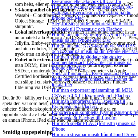
Evermusic eller Flacbox till Last.fm
som helst, eller en delad mapp på din Mac eller Windows-PC.
Hur man använder dynamiska Spelas Nu-
S3-kompatibel objektlagring:
AWS S3 · Backblaze B2 ·
widgetar i Evermusic och Flacbox på din
Wasabi · Cloudflare R2 · MinIO · DigitalOcean Spaces · Lino
iPhone och Mac
Object Storage · IBM Cloud Object Storage · valfri S3-API-
Steg-för-steg-guide: Importera ditt iCloud-
slutpunkt.
bibliotek till Evermusic och Flacbox
Lokal nätverksupptäckt:
avsnittet Tillgängliga enheter listar
Hur du ansluter Synology NAS och lyssnar
automatiskt alla Bonjour / mDNS-enheter på ditt Wi-Fi — Plex
musik på din iPhone eller Mac
Jellyfin, Emby-servrar, Synology, QNAP, AirPort-routrar med
Hur du ansluter NAS-lagring via WebDAV
anslutna enheter, Time Capsule — så att du kan ansluta med ett
och lyssnar på musik på din iPhone eller Ma
tryck utan att skriva en IP-adress.
Hur man visar inbäddade sångtexter,
Enhet och externa källor:
iPod / Apple Music-biblioteket (spå
kommentarer och LRC-filer för musik på
utan DRM), filer i systemappen Filer (andra appar, externa
iPhone eller Mac
SSD:er, monterade mappar), USB-flashenheter via Apple
Spela offlinemusik i Evermusic och Flacbox
Certified kortläsare och iXpand Flash Drives, Wi-Fi Drive (dra
ladda ner och synkronisera från molnet till
och släpp i en skrivbordswebbläsare) och iTunes / Finder-
lokala filer
fildelning via USB-kabel.
Hur man exporterar spårsamling till M3U,
CSV och TXT i Evermusic och Flacbox
Det är 30+ källtyper i en app. När din musik finns i molnet kan du
Hur man importerar M3U-spellista till
spela den var som helst, när som helst, med samma bibliotek på alla
Evermusic och Flacbox
enheter. Säkerhetskopiering och återställning låter dig ta en
Exportera din kompletta lyssningshistorik fr
ögonblicksbild av hela biblioteket till en enda fil och importera den på
Evermusic & Flacbox till Last.fm
en annan iPhone, iPad eller Mac på några sekunder.
Hur man spelar FLAC (förlustfri) musik på
iPhone
Smidig uppspelning
Hur man streamar musik från iCloud Drive 