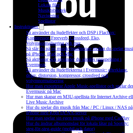
Lokala filer
Musikbibliotek
Navigering
Spellistor
Instruktioner
Så använder du ljudeffekter och DSP i Flacbox:
Kompressor, Freeverb, Crossfeed, Eko,
Volymnormalisering och mer
Så slår du på en musikvisualiserare medan du spelar mus
på iPhone, iPad och Mac
Så aktiverar och använder du sömlös uppspelning i
Evermusic
Så använder du ljudeffekterna i Evermusic: efterklang,
delay, distorsion, kompressor, crossfeed och
volymnormalisering
Hur man exporterar Apple Music-spellistor och spelar de
Evermusic på Mac
Hur man skapar en M3U-spellista för Internet Archive ell
Live Music Archive
Hur du spelar din musik från Mac / PC / Linux / NAS på
iPhone med Kodi DLNA-server
Hur man spelar sin egen musik på iPhone med CarPlay
Hur du ändrar albumomslag för lokala låtar på Spotify:
steg-för-steg-guide (mobil och dator)