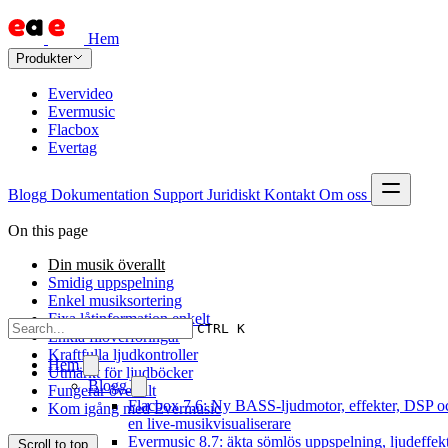
Hem
Produkter
Evervideo
Evermusic
Flacbox
Evertag
Blogg
Dokumentation
Support
Juridiskt
Kontakt
Om oss
On this page
Din musik överallt
Smidig uppspelning
Enkel musiksortering
Fixa låtinformation enkelt
CTRL K
Enkla filöverföringar
Kraftfulla ljudkontroller
Hem
Utmärkt för ljudböcker
Blogg
Fungerar överallt
Flacbox 7.6: Ny BASS-ljudmotor, effekter, DSP o
Kom igång med Evermusic
en live-musikvisualiserare
Evermusic 8.7: äkta sömlös uppspelning, ljudeffekt
Scroll to top