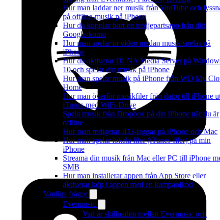
Hur man laddar ner musik från YouTube och lyssn
på offline-musik på iPhone
Hur du kopplar bort en tredjepartsapp från ditt
Google-konto
Hur man spelar in video medan musik spelas på
iPhone
Hur du aktiverar DLNA Media Server på Window
10 och spelar din musik på iPhone
Hur man spelar musik på iPhone från WD My Cl
Home
Hur man överför musikfiler från dator till iPhone u
iTunes med WiFi-Drive
Spela musik från Dropbox på din iPhone när du är
offline
Hur man redigerar ID3-taggar på iPhone och Mac
Hur man spelar lokala filer (iTunes-filer) på min
iPhone
Streama din musik från Mac eller PC till iPhone m
SMB
Hur man installerar appen från App Store eller
aktiverar köp i appen med en kampanjkod
Vanliga frågor
Evermusic
Vad är skillnaden mellan Evermusic och