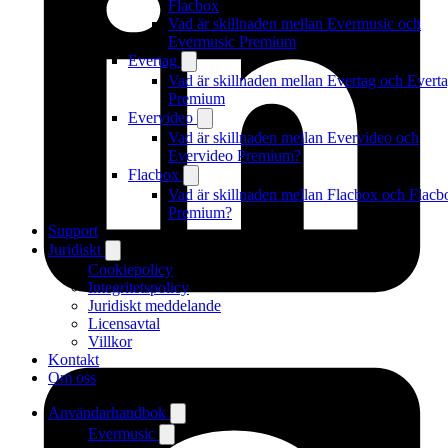
Flacbox
Vad är skillnaden mellan Evermusic och
Evermusic Premium
Evertag
Vad är skillnaden mellan Evertag och Evert
Premium
Evervideo
Vad är skillnaden mellan Evervideo och
Evervideo Premium?
Flacbox
Vad är skillnaden mellan Flacbox och Flacb
Premium?
Support
Juridiskt
Cookiepolicy
Integritetspolicy
Juridiskt meddelande
Licensavtal
Villkor
Kontakt
Om oss
Användarhandbok
Evermusic