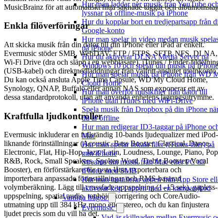
Hur man laddar ner musik från YouTube oc
MusicBrainz för att automatiskt hitta saknade taggar och albumomslag
lyssnar på offline-musik på iPhone
Hur du kopplar bort en tredjepartsapp från di
Enkla filöverföringar
Google-konto
Hur man spelar in video medan musik spela
Att skicka musik från din dator till din iPhone eller iPad är enkelt.
på iPhone
Evermusic stöder SMB, WebDAV, FTP / FTPS, SFTP, NFS, DLNA,
Hur du aktiverar DLNA Media Server på
Wi-Fi Drive (dra och släpp i en webbläsare), iTunes / Finder-fildelnin
Windows 10 och spelar din musik på iPhon
(USB-kabel) och direktnedladdningar från valfritt anslutet molnkonto.
Hur man spelar musik på iPhone från WD 
Du kan också ansluta Apple Time Capsule, WD My Cloud Home,
Cloud Home
Synology, QNAP, Buffalo eller annan NAS som exponerar ett av
Hur man överför musikfiler från dator till
dessa standardprotokoll, utan att använda enhetens lagringsutrymme.
iPhone utan iTunes med WiFi-Drive
Spela musik från Dropbox på din iPhone nä
Kraftfulla ljudkontroller
du är offline
Hur man redigerar ID3-taggar på iPhone oc
Evermusic inkluderar en fullständig 10-bands ljudequalizer med iPod-
Mac
liknande förinställningar (Acoustic, Bass Booster, Classical, Dance,
Hur man spelar lokala filer (iTunes-filer) på
Electronic, Flat, Hip-Hop, Jazz, Latin, Loudness, Lounge, Piano, Pop
min iPhone
R&B, Rock, Small Speakers, Spoken Word, Treble Booster, Vocal
Streama din musik från Mac eller PC till
Booster), en förförstärkare för tysta låtar, exporterbara och
iPhone med SMB
importerbara anpassade förinställningar och RMS-baserad
Hur man installerar appen från App Store ell
volymberäkning. Lägg till crossfade-uppspelning (1–15 sek), gapless-
aktiverar köp i appen med en kampanjkod
uppspelning, spatial audio, tonhöjdskorrigering och CoreAudio-
Vanliga frågor
utmatning upp till 384 kHz mono eller stereo, och du kan finjustera
Evermusic
ljudet precis som du vill ha det.
Vad är skillnaden mellan Evermusic o