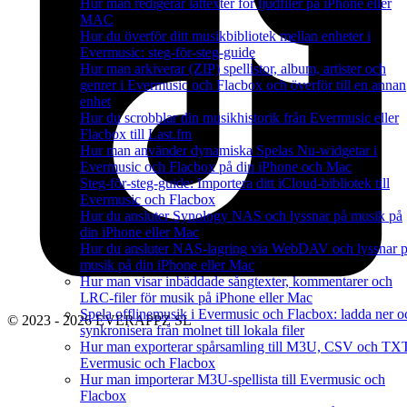
Hur man redigerar låttexter för ljudfiler på iPhone eller
MAC
Hur du överför ditt musikbibliotek mellan enheter i
Evermusic: steg-för-steg-guide
Hur man arkiverar (ZIP) spellistor, album, artister och
genrer i Evermusic och Flacbox och överför till en annan
enhet
Hur du scrobblar din musikhistorik från Evermusic eller
Flacbox till Last.fm
Hur man använder dynamiska Spelas Nu-widgetar i
Evermusic och Flacbox på din iPhone och Mac
Steg-för-steg-guide: Importera ditt iCloud-bibliotek till
Evermusic och Flacbox
Hur du ansluter Synology NAS och lyssnar på musik på
din iPhone eller Mac
Hur du ansluter NAS-lagring via WebDAV och lyssnar 
musik på din iPhone eller Mac
Hur man visar inbäddade sångtexter, kommentarer och
LRC-filer för musik på iPhone eller Mac
Spela offlinemusik i Evermusic och Flacbox: ladda ner o
© 2023 - 2026 EVERAPPZ SL
synkronisera från molnet till lokala filer
Hur man exporterar spårsamling till M3U, CSV och TXT
Evermusic och Flacbox
Hur man importerar M3U-spellista till Evermusic och
Flacbox