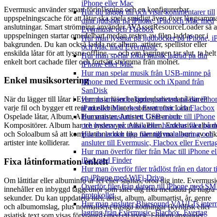
iPhone eller Mac
Evermusic använder smart förinläsning och en konfigurerbar
Hur du lägger till och visar kommentarer till
uppspelningscache för att låtar ska spela smidigt även över långsamm
dina ljudspår på iPhone, iPad och Mac med
anslutningar. Smart strömning använder AVAssetResourceLoader så a
Evermusic och Flacbox
uppspelningen startar omedelbart medan resten av filen laddas ner i
Hur man lyssnar på ljudböcker på iPhone, i
bakgrunden. Du kan också ladda ner album, artister, spellistor eller
och Mac med Evermusic
enskilda låtar för att lyssna offline — och om lagringen tar slut, ta helt
Hur man spelar lokal musik lagrad pa din
enkelt bort cachade filer och fortsätt strömma från molnet.
iPhone eller Mac
Hur man spelar musik från USB-minne på
Enkel musiksortering
iPhone med Evermusic och iXpand från
SanDisk
Hur du använder ljudequalizern på din iPho
När du lägger till låtar i Evermusic läser bakgrundsmetadataläsaren
iPad eller Mac med Evermusic och Flacbox
varje fil och bygger ett rent musikbibliotek sorterat efter Låtar,
Hur man ansluter ett USB-minne till iPhone
Ospelade låtar, Album, Albumartister, Artister, Genrer och
och lyssnar på musik eller hanterar filer på d
Kompositörer. Album har tre undervyer: Alla album, Exklusiva album
Hur du laddar upp filer till molnlagring och
och Soloalbum så att kompilationer och lika namngivna album av oli
ansluter till Evermusic, Flacbox eller Everta
artister inte kolliderar.
Hur man överför filer från Mac till iPhone el
iPad med Finder
Fixa låtinformation enkelt
Hur man överför filer trådlöst från en dator ti
en iPhone med WiFi-Drive
Om låttitlar eller albuminfo är fel eller saknas, oroa dig inte. Evermusi
Överför filer från datorn till iPhone med S
innehåller en inbyggd taggeditor som låter dig fixa metadata på några
protokollet
sekunder. Du kan uppdatera titel, artist, album, albumartist, år, genre
Hur man ansluter Bluesound VAULTs inter
och albumomslag, plus normalisera trasiga kodningar (kyrillisk eller
lagring från Evermusic, Flacbox, Evertag
asiatisk text som visas förvrängd) med ett tryck. Editorn använder