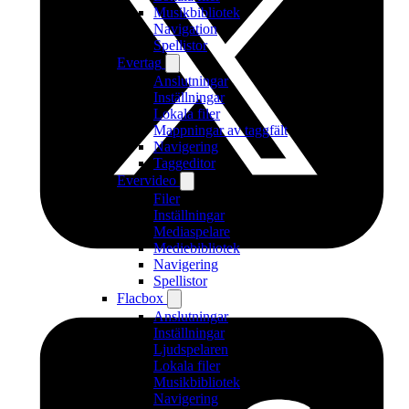
Musikbibliotek
Navigation
Spellistor
Evertag
Anslutningar
Inställningar
Lokala filer
Mappningar av taggfält
Navigering
Taggeditor
Evervideo
Filer
Inställningar
Mediaspelare
Mediebibliotek
Navigering
Spellistor
Flacbox
Anslutningar
Inställningar
Ljudspelaren
Lokala filer
Musikbibliotek
Navigering