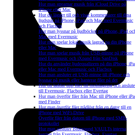
Hur man streamar musik från iCloud Drive på
iPhone eller Mac
Hur du lägger till och visar kommentarer till dina
ljudspår på iPhone, iPad och Mac med Evermusic
och Flacbox
Hur man lyssnar på ljudböcker på iPhone, iPad oc
Mac med Evermusic
Hur man spelar lokal musik lagrad pa din iPhone
eller Mac
Hur man spelar musik från USB-minne på iPhone
med Evermusic och iXpand från SanDisk
Hur du använder ljudequalizern på din iPhone, iP
eller Mac med Evermusic och Flacbox
Hur man ansluter ett USB-minne till iPhone och
lyssnar på musik eller hanterar filer på det
Hur du laddar upp filer till molnlagring och anslute
till Evermusic, Flacbox eller Evertag
Hur man överför filer från Mac till iPhone eller iP
med Finder
Hur man överför filer trådlöst från en dator till en
iPhone med WiFi-Drive
Överför filer från datorn till iPhone med SMB-
protokollet
Hur man ansluter Bluesound VAULTs interna
lagring från Evermusic, Flacbox, Evertag