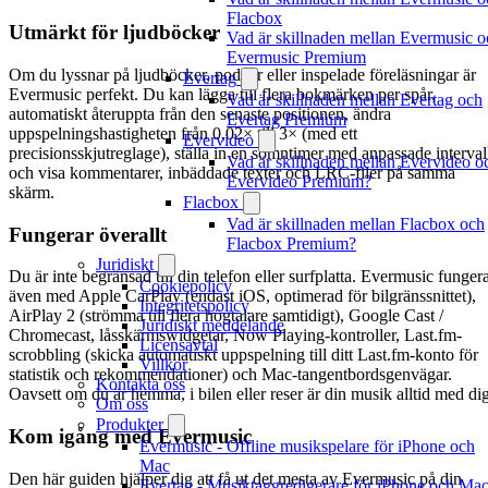
Flacbox
Utmärkt för ljudböcker
Vad är skillnaden mellan Evermusic o
Evermusic Premium
Om du lyssnar på ljudböcker, poddar eller inspelade föreläsningar är
Evertag
Evermusic perfekt. Du kan lägga till flera bokmärken per spår,
Vad är skillnaden mellan Evertag och
automatiskt återuppta från den senaste positionen, ändra
Evertag Premium
uppspelningshastigheten från 0,02× till 3× (med ett
Evervideo
precisionsskjutreglage), ställa in en sömntimer med anpassade interval
Vad är skillnaden mellan Evervideo o
och visa kommentarer, inbäddade texter och LRC-filer på samma
Evervideo Premium?
skärm.
Flacbox
Vad är skillnaden mellan Flacbox och
Fungerar överallt
Flacbox Premium?
Juridiskt
Du är inte begränsad till din telefon eller surfplatta. Evermusic funger
Cookiepolicy
även med Apple CarPlay (endast iOS, optimerad för bilgränssnittet),
Integritetspolicy
AirPlay 2 (strömma till flera högtalare samtidigt), Google Cast /
Juridiskt meddelande
Chromecast, låsskärmswidgetar, Now Playing-kontroller, Last.fm-
Licensavtal
scrobbling (skicka automatiskt uppspelning till ditt Last.fm-konto för
Villkor
statistik och rekommendationer) och Mac-tangentbordsgenvägar.
Kontakta oss
Oavsett om du är hemma, i bilen eller reser är din musik alltid med dig
Om oss
Produkter
Kom igång med Evermusic
Evermusic - Offline musikspelare för iPhone och
Mac
Den här guiden hjälper dig att få ut det mesta av Evermusic på din
Evertag - Musiktaggredigerare för iPhone och Ma