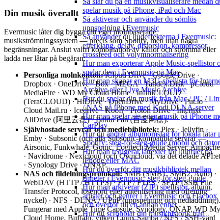
Så slår du på en musikvisualiserare medan d
spelar musik på iPhone, iPad och Mac
Din musik överallt
Så aktiverar och använder du sömlös
uppspelning i Evermusic
Evermusic låter dig bygga ditt eget molnbaserade
Så använder du ljudeffekterna i Evermusic:
musikströmningssystem — precis som Spotify, men utan några
efterklang, delay, distorsion, kompressor,
begränsningar. Anslut valfri kombination av källor och strömma eller
crossfeed och volymnormalisering
ladda ner låtar på begäran:
Hur man exporterar Apple Music-spellistor 
spelar dem i Evermusic på Mac
Personliga molnkonton:
iCloud Drive · Google Drive ·
Hur man skapar en M3U-spellista för Intern
Dropbox · OneDrive · Box · MEGA · Yandex.Disk · pCloud ·
Archive eller Live Music Archive
MediaFire · WD My Cloud Home · InfiniCLOUD
Hur du spelar din musik från Mac / PC / Li
(TeraCLOUD) · HiDrive · OpenDrive · MyDrive · Put.io ·
/ NAS på iPhone med Kodi DLNA-server
Cloud Mail.ru · Icedrive · Koofr · Proton Drive · Internxt ·
Hur man spelar sin egen musik på iPhone m
AliDrive (阿里云盘) · Baidu Pan (百度网盘).
CarPlay
Självhostade servrar och mediebibliotek:
Plex · Jellyfin ·
Hur du ändrar albumomslag för lokala låtar 
Emby · Subsonic (och alla Subsonic-kompatibla servrar —
Spotify: steg-för-steg-guide (mobil och dator
Airsonic, Funkwhale, Gonic, Logitech Media Server, Ampache
Hur man redigerar låttexter för ljudfiler på
· Navidrome · Nextcloud (och Owncloud, via det delade API:et
iPhone eller MAC
· Synology Drive · QNAP.
Hur du överför ditt musikbibliotek mellan
NAS och fildelningsprotokoll:
SMB (SMB1, SMB2, Auto) ·
enheter i Evermusic: steg-för-steg-guide
WebDAV (HTTP / HTTPS) · FTP / FTPS · SFTP (SSH File
Hur man arkiverar (ZIP) spellistor, album,
Transfer Protocol, lösenord eller autentisering med offentlig
artister och genrer i Evermusic och Flacbox
nyckel) · NFS · DLNA / UPnP (uppspelning och nedladdning)
och överför till en annan enhet
Fungerar med Apple Time Capsule, Synology, QNAP, WD M
Hur du scrobblar din musikhistorik från
Cloud Home, Buffalo, vilken Linux Samba / NFS / SSH-värd