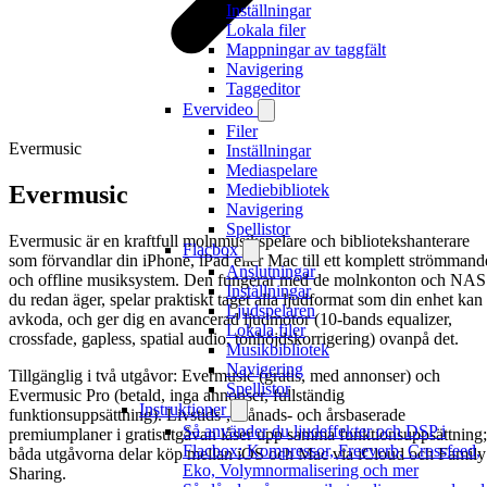
Inställningar
Lokala filer
Mappningar av taggfält
Navigering
Taggeditor
Evervideo
Filer
Evermusic
Inställningar
Mediaspelare
Evermusic
Mediebibliotek
Navigering
Spellistor
Evermusic är en kraftfull molnmusikspelare och bibliotekshanterare
Flacbox
som förvandlar din iPhone, iPad eller Mac till ett komplett strömmand
Anslutningar
och offline musiksystem. Den fungerar med de molnkonton och NAS
Inställningar
du redan äger, spelar praktiskt taget alla ljudformat som din enhet kan
Ljudspelaren
avkoda, och ger dig en avancerad ljudmotor (10-bands equalizer,
Lokala filer
crossfade, gapless, spatial audio, tonhöjdskorrigering) ovanpå det.
Musikbibliotek
Navigering
Tillgänglig i två utgåvor: Evermusic (gratis, med annonser) och
Spellistor
Evermusic Pro (betald, inga annonser, fullständig
Instruktioner
funktionsuppsättning). Livstids-, månads- och årsbaserade
Så använder du ljudeffekter och DSP i
premiumplaner i gratisutgåvan låser upp samma funktionsuppsättning;
Flacbox: Kompressor, Freeverb, Crossfeed,
båda utgåvorna delar köp mellan iOS och Mac via iCloud och Family
Eko, Volymnormalisering och mer
Sharing.