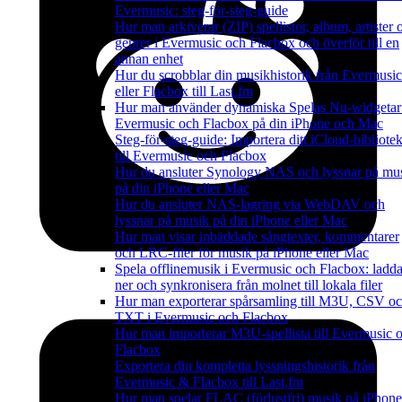
Evermusic: steg-för-steg-guide
Hur man arkiverar (ZIP) spellistor, album, artister 
genrer i Evermusic och Flacbox och överför till en
annan enhet
Hur du scrobblar din musikhistorik från Evermusic
eller Flacbox till Last.fm
Hur man använder dynamiska Spelas Nu-widgetar
Evermusic och Flacbox på din iPhone och Mac
Steg-för-steg-guide: Importera ditt iCloud-bibliote
till Evermusic och Flacbox
Hur du ansluter Synology NAS och lyssnar på mu
på din iPhone eller Mac
Hur du ansluter NAS-lagring via WebDAV och
lyssnar på musik på din iPhone eller Mac
Hur man visar inbäddade sångtexter, kommentarer
och LRC-filer för musik på iPhone eller Mac
Spela offlinemusik i Evermusic och Flacbox: ladd
ner och synkronisera från molnet till lokala filer
Hur man exporterar spårsamling till M3U, CSV o
TXT i Evermusic och Flacbox
Hur man importerar M3U-spellista till Evermusic 
Flacbox
Exportera din kompletta lyssningshistorik från
Evermusic & Flacbox till Last.fm
Hur man spelar FLAC (förlustfri) musik på iPhone