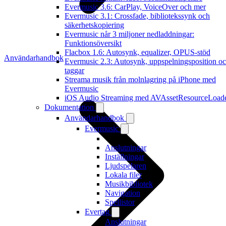
Evermusic 3.6: CarPlay, VoiceOver och mer
Evermusic 3.1: Crossfade, bibliotekssynk och
säkerhetskopiering
Evermusic når 3 miljoner nedladdningar:
Funktionsöversikt
Flacbox 1.6: Autosynk, equalizer, OPUS-stöd
Användarhandbok
Evermusic 2.3: Autosynk, uppspelningsposition o
taggar
Streama musik från molnlagring på iPhone med
Evermusic
iOS Audio Streaming med AVAssetResourceLoad
Dokumentation
Användarhandbok
Evermusic
Anslutningar
Inställningar
Ljudspelaren
Lokala filer
Musikbibliotek
Navigation
Spellistor
Evertag
Anslutningar