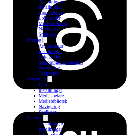
Anslutningar
Inställningar
Ljudspelaren
Lokala filer
Musikbibliotek
Navigation
Spellistor
Evertag
Anslutningar
Inställningar
Lokala filer
Mappningar av taggfält
Navigering
Taggeditor
Evervideo
Filer
Inställningar
Mediaspelare
Mediebibliotek
Navigering
Spellistor
Flacbox
Anslutningar
Inställningar
Ljudspelaren