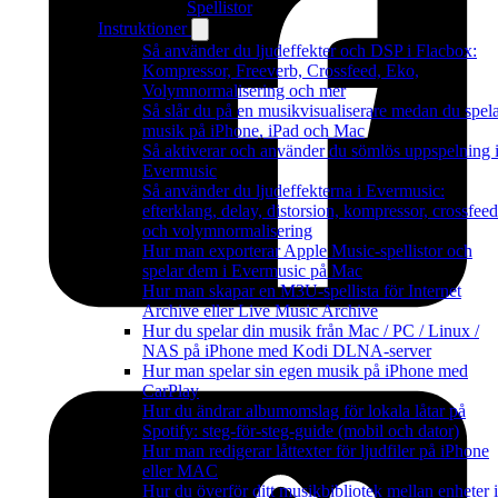
Spellistor
Instruktioner
Så använder du ljudeffekter och DSP i Flacbox:
Kompressor, Freeverb, Crossfeed, Eko,
Volymnormalisering och mer
Så slår du på en musikvisualiserare medan du spel
musik på iPhone, iPad och Mac
Så aktiverar och använder du sömlös uppspelning 
Evermusic
Så använder du ljudeffekterna i Evermusic:
efterklang, delay, distorsion, kompressor, crossfeed
och volymnormalisering
Hur man exporterar Apple Music-spellistor och
spelar dem i Evermusic på Mac
Hur man skapar en M3U-spellista för Internet
Archive eller Live Music Archive
Hur du spelar din musik från Mac / PC / Linux /
NAS på iPhone med Kodi DLNA-server
Hur man spelar sin egen musik på iPhone med
CarPlay
Hur du ändrar albumomslag för lokala låtar på
Spotify: steg-för-steg-guide (mobil och dator)
Hur man redigerar låttexter för ljudfiler på iPhone
eller MAC
Hur du överför ditt musikbibliotek mellan enheter i