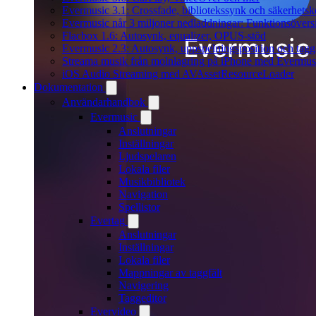
Evermusic 3.1: Crossfade, bibliotekssynk och säkerhetsk
Evermusic når 3 miljoner nedladdningar: Funktionsövers
Flacbox 1.6: Autosynk, equalizer, OPUS-stöd
Evermusic 2.3: Autosynk, uppspelningsposition och tagg
Streama musik från molnlagring på iPhone med Evermus
iOS Audio Streaming med AVAssetResourceLoader
Dokumentation
Användarhandbok
Evermusic
Anslutningar
Inställningar
Ljudspelaren
Lokala filer
Musikbibliotek
Navigation
Spellistor
Evertag
Anslutningar
Inställningar
Lokala filer
Mappningar av taggfält
Navigering
Taggeditor
Evervideo