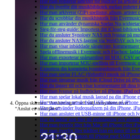
Hur man redigerar låttexter för ljudfiler på iPhon
Hur du överför ditt musikbibliotek mellan enheter 
Hur man arkiverar (ZIP) spellistor, album, artister
Hur du scrobblar din musikhistorik från Evermusic 
Hur man använder dynamiska Spelas Nu-widgetar 
Steg-för-steg-guide: Importera ditt iCloud-bibliote
Hur du ansluter Synology NAS och lyssnar på mus
Hur du ansluter NAS-lagring via WebDAV och lyss
Hur man visar inbäddade sångtexter, kommentarer 
Spela offlinemusik i Evermusic och Flacbox: ladda n
Hur man exporterar spårsamling till M3U, CSV o
Hur man importerar M3U-spellista till Evermusic 
Exportera din kompletta lyssningshistorik från Eve
Hur man spelar FLAC (förlustfri) musik på iPhone
Hur man streamar musik från iCloud Drive på iPh
Hur du lägger till och visar kommentarer till din
Hur man lyssnar på ljudböcker på iPhone, iPad 
Hur man spelar lokal musik lagrad pa din iPhone e
Hur man spelar musik från USB-minne på iPhone
Öppna skärmen “Anslutningar” och välj menyalternativet
Hur du använder ljudequalizern på din iPhone, i
“Anslut en molntjänst”.
Hur man ansluter ett USB-minne till iPhone och lyss
Hur du laddar upp filer till molnlagring och anslute
Hur man överför filer från Mac till iPhone eller i
Hur man överför filer trådlöst från en dator till e
Överför filer från datorn till iPhone med SMB-prot