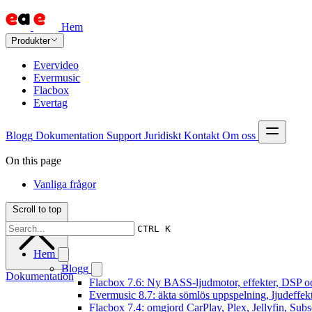
Hem
Produkter
Evervideo
Evermusic
Flacbox
Evertag
Blogg
Dokumentation
Support
Juridiskt
Kontakt
Om oss
On this page
Vanliga frågor
Scroll to top
CTRL K
Hem
Blogg
Dokumentation
Flacbox 7.6: Ny BASS-ljudmotor, effekter, DSP oc
Evermusic 8.7: äkta sömlös uppspelning, ljudeffek
Flacbox 7.4: omgjord CarPlay, Plex, Jellyfin, Subs