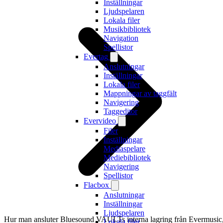
Inställningar
Ljudspelaren
Lokala filer
Musikbibliotek
Navigation
Spellistor
Evertag
Anslutningar
Inställningar
Lokala filer
Mappningar av taggfält
Navigering
Taggeditor
Evervideo
Filer
Inställningar
Mediaspelare
Mediebibliotek
Navigering
Spellistor
Flacbox
Anslutningar
Inställningar
Ljudspelaren
Hur man ansluter Bluesound VAULTs interna lagring från Evermusic
Lokala filer