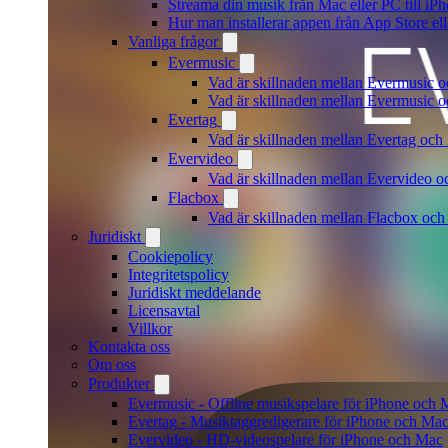
Streama din musik från Mac eller PC till 
Hur man installerar appen från App Store el
Vanliga frågor
Evermusic
Vad är skillnaden mellan Evermusic 
Vad är skillnaden mellan Evermusic
Evertag
Vad är skillnaden mellan Evertag oc
Evervideo
Vad är skillnaden mellan Evervideo 
Flacbox
Vad är skillnaden mellan Flacbox oc
Juridiskt
Cookiepolicy
Integritetspolicy
Juridiskt meddelande
Licensavtal
Villkor
Kontakta oss
Om oss
Produkter
Evermusic - Offline musikspelare för iPhone och 
Evertag - Musiktaggredigerare för iPhone och Ma
Evervideo - HD-videospelare för iPhone och Mac