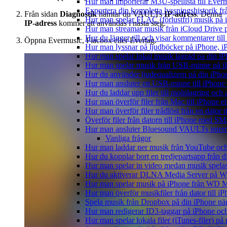
Hur man importerar M3U-spellista till Ever
Exportera din kompletta lyssningshistorik f
Från sidan
Diagnostik
hämtar du VAULTs
IP-adress
. Denna
Hur man spelar FLAC (förlustfri) musik på 
IP-adress
kommer att användas i nästa steg.
Hur man streamar musik från iCloud Drive 
Hur du lägger till och visar kommentarer ti
Öppna Evermusic, Flacbox eller Evertag.
Hur man lyssnar på ljudböcker på iPhone,
Hur man spelar lokal musik lagrad pa din iP
Hur man spelar musik från USB-minne på 
Hur du använder ljudequalizern på din iPh
Hur man ansluter ett USB-minne till iPhone o
Hur du laddar upp filer till molnlagring och 
Hur man överför filer från Mac till iPhone e
Hur man överför filer trådlöst från en dator
Överför filer från datorn till iPhone med SM
Hur man ansluter Bluesound VAULTs interna
Vanliga frågor
Hur man laddar ner musik från YouTube och 
Hur du kopplar bort en tredjepartsapp från 
Hur man spelar in video medan musik spela
Hur du aktiverar DLNA Media Server på Wi
Hur man spelar musik på iPhone från WD
Hur man överför musikfiler från dator till 
Spela musik från Dropbox på din iPhone när 
Hur man redigerar ID3-taggar på iPhone o
Hur man spelar lokala filer (iTunes-filer) p