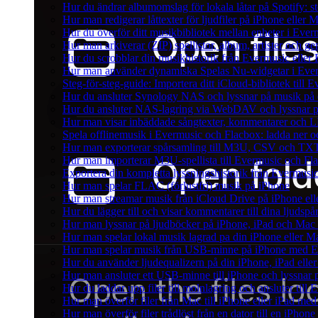
Hur du ändrar albumomslag för lokala låtar på Spotify: st
Hur man redigerar låttexter för ljudfiler på iPhone eller
Hur du överför ditt musikbibliotek mellan enheter i Everm
Hur man arkiverar (ZIP) spellistor, album, artister och g
Hur du scrobblar din musikhistorik från Evermusic eller F
Hur man använder dynamiska Spelas Nu-widgetar i Ever
Steg-för-steg-guide: Importera ditt iCloud-bibliotek till
Hur du ansluter Synology NAS och lyssnar på musik på 
Hur du ansluter NAS-lagring via WebDAV och lyssnar p
Hur man visar inbäddade sångtexter, kommentarer och LR
Spela offlinemusik i Evermusic och Flacbox: ladda ner och
Hur man exporterar spårsamling till M3U, CSV och TXT
Hur man importerar M3U-spellista till Evermusic och Fl
Exportera din kompletta lyssningshistorik från Evermusic
Hur man spelar FLAC (förlustfri) musik på iPhone
Hur man streamar musik från iCloud Drive på iPhone el
Hur du lägger till och visar kommentarer till dina ljud
Hur man lyssnar på ljudböcker på iPhone, iPad och Ma
Hur man spelar lokal musik lagrad pa din iPhone eller M
Hur man spelar musik från USB-minne på iPhone med E
Hur du använder ljudequalizern på din iPhone, iPad el
Hur man ansluter ett USB-minne till iPhone och lyssnar på
Hur du laddar upp filer till molnlagring och ansluter till
Hur man överför filer från Mac till iPhone eller iPad med
Hur man överför filer trådlöst från en dator till en iPho