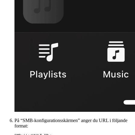
På “SMB-konfigurationsskärmen” anger du URL i följande
format: