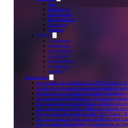
Filer
Inställningar
Mediaspelare
Mediebibliotek
Navigering
Spellistor
Flacbox
Anslutningar
Inställningar
Ljudspelaren
Lokala filer
Musikbibliotek
Navigering
Spellistor
Instruktioner
Så använder du ljudeffekter och DSP i Flacbox: 
Så slår du på en musikvisualiserare medan du spe
Så aktiverar och använder du sömlös uppspelning 
Så använder du ljudeffekterna i Evermusic: efterkl
Hur man exporterar Apple Music-spellistor och sp
Hur man skapar en M3U-spellista för Internet Arch
Hur du spelar din musik från Mac / PC / Linux 
Hur man spelar sin egen musik på iPhone med Ca
Hur du ändrar albumomslag för lokala låtar på Spot