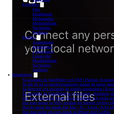
Evervideo
Filer
Inställningar
Mediaspelare
Mediebibliotek
Navigering
Spellistor
Flacbox
Anslutningar
Inställningar
Ljudspelaren
Lokala filer
Musikbibliotek
Navigering
Spellistor
Instruktioner
Så använder du ljudeffekter och DSP i Flacbox: Kompre
Så slår du på en musikvisualiserare medan du spelar mu
Så aktiverar och använder du sömlös uppspelning i Ever
Så använder du ljudeffekterna i Evermusic: efterklang, d
Hur man exporterar Apple Music-spellistor och spelar d
Hur man skapar en M3U-spellista för Internet Archive el
Hur du spelar din musik från Mac / PC / Linux / NAS 
Hur man spelar sin egen musik på iPhone med CarPlay