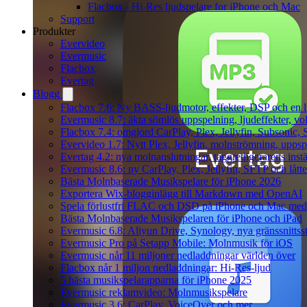
Flacbox - Hi-Res ljudspelare for iPhone och Mac
Support
Produkter
Evervideo
Evermusic
Flacbox
Evertag
Blogg
Flacbox 7.6: Ny BASS-ljudmotor, effekter, DSP och en l
Evermusic 8.7: äkta sömlös uppspelning, ljudeffekter, v
Flacbox 7.4: omgjord CarPlay, Plex, Jellyfin, Subsonic, S
Evervideo 1.7: Nytt Plex, Jellyfin, molnströmning, uppsp
Evertag 4.2: nya molnanslutningar, taggredigerarens instä
Evermusic 8.6: ny CarPlay, Plex, Jellyfin, SFTP och lått
Bästa Molnbaserade Musikspelare för iPhone 2026
Exportera Wix-blogginlägg till Markdown med OpenAI
Spela förlustfri FLAC och DSD på iPhone och Mac med
Bästa Molnbaserade Musikspelaren för iPhone och iPad
Evermusic 6.8: Aliyun Drive, Synology, nya gränssnittsst
Evermusic Pro på Setapp Mobile: Molnmusik för iOS
Evermusic når 11 miljoner nedladdningar världen över
Flacbox når 1 miljon nedladdningar: Hi-Res-ljud
5 bästa musikspelarapparna för iPhone 2025
Evermusic reklamvideo: Molnmusikspelare
Evermusic 3.6: CarPlay, VoiceOver och mer