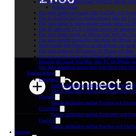
Hur man ansluter Bluesound VAULTs interna lagri
Vanliga frågor
Hur man laddar ner musik från YouTube och lyssna
Hur du kopplar bort en tredjepartsapp från ditt Go
Hur man spelar in video medan musik spelas på i
Hur du aktiverar DLNA Media Server på Windows 
Hur man spelar musik på iPhone från WD My Cl
Hur man överför musikfiler från dator till iPhone
Spela musik från Dropbox på din iPhone när du är 
Hur man redigerar ID3-taggar på iPhone och Mac
Hur man spelar lokala filer (iTunes-filer) på min i
Streama din musik från Mac eller PC till iPhone
Hur man installerar appen från App Store eller ak
Vanliga frågor
Evermusic
Vad är skillnaden mellan Evermusic och Fl
Vad är skillnaden mellan Evermusic och E
Evertag
Vad är skillnaden mellan Evertag och Ever
Evervideo
Vad är skillnaden mellan Evervideo och Ev
Flacbox
Vad är skillnaden mellan Flacbox och Flac
Support