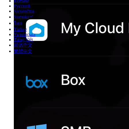
Română
Русский
Slovenčina
Svenska
ไทย
Türkçe
Українська
Tiếng Việt
简体中文
繁體中文