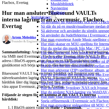
Flacbox, Evertag
Musikbibliotek
Navigering
Hur man ansluter Bluesound VAULTs
Spellistor
Instruktioner
interna lagring från Evermusic, Flacbox,
Så använder du ljudeffekter och DSP i Fla
Evertag
Så slår du på en musikvisualiserare medan 
Så aktiverar och använder du sömlös uppspe
Så använder du ljudeffekterna i Evermusic: 
Artem Meleshko
Hur man exporterar Apple Music-spellistor 
Founder & Engineer at Everappz
Hur man skapar en M3U-spellista för Intern
Hur du spelar din musik från Mac / PC / 
Sammanfattning:
Anslut till din Bluesound VAULTs interna lagring
Hur man spelar sin egen musik på iPhone m
via SMB med Evermusic, Flacbox eller Evertag. Hitta VAULTs IP-
Hur du ändrar albumomslag för lokala låtar p
adress i BluOS-appen, ange den som en SMB-anslutning med
Hur man redigerar låttexter för ljudfiler på
gäståtkomst och börja spela upp eller hantera dina musikfiler.
Hur du överför ditt musikbibliotek mellan en
Hur man arkiverar (ZIP) spellistor, album, a
Bluesound VAULT har en intern hårddisk och fungerar som en
Hur du scrobblar din musikhistorik från Ever
nätverksansluten lagring (NAS). Åtkomst till VAULTs interna
Hur man använder dynamiska Spelas Nu-wid
hårddisk låter dig lägga till/ta bort filer, redigera metadata-taggar från
Steg-för-steg-guide: Importera ditt iCloud-b
våra appar Evermusic, Flacbox, Evertag.
Hur du ansluter Synology NAS och lyssnar 
Hur du ansluter NAS-lagring via WebDAV oc
Följande är stegen för att komma åt din VAULTs interna
Hur man visar inbäddade sångtexter, kommen
hårddisk:
Spela offlinemusik i Evermusic och Flacbox: 
Hur man exporterar spårsamling till M3U,
I BluOS-appen väljer du
Hjälp > Diagnostik
.