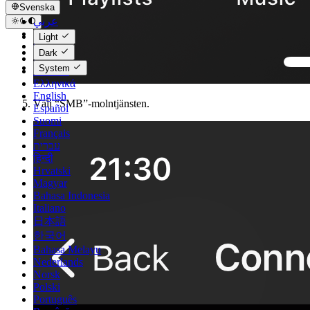
Svenska
عربي
Català
Light
Čeština
Dark
Dansk
System
Deutsch
Ελληνικά
English
Välj “SMB”-molntjänsten.
Español
Suomi
Français
עברית
हिन्दी
Hrvatski
Magyar
Bahasa Indonesia
Italiano
日本語
한국어
Bahasa Melayu
Nederlands
Norsk
Polski
Português