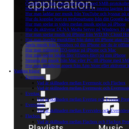
Överför filer från datorn till iPhone med SMB-protokolle
Hur man ansluter Bluesound VAULTs interna lagring frå
Hur man laddar ner musik från YouTube och lyssnar på o
Hur du kopplar bort en tredjepartsapp från ditt Google-k
Hur man spelar in video medan musik spelas på iPhone
Hur du aktiverar DLNA Media Server på Windows 10 och
Hur man spelar musik på iPhone från WD My Cloud H
Hur man överför musikfiler från dator till iPhone utan 
Spela musik från Dropbox på din iPhone när du är offlin
Hur man redigerar ID3-taggar på iPhone och Mac
Hur man spelar lokala filer (iTunes-filer) på min iPhone
Streama din musik från Mac eller PC till iPhone med S
Hur man installerar appen från App Store eller aktivera
Vanliga frågor
Evermusic
Vad är skillnaden mellan Evermusic och Flacbox
Vad är skillnaden mellan Evermusic och Evermus
Evertag
Vad är skillnaden mellan Evertag och Evertag Pr
Evervideo
Vad är skillnaden mellan Evervideo och Evervide
Flacbox
Vad är skillnaden mellan Flacbox och Flacbox Pr