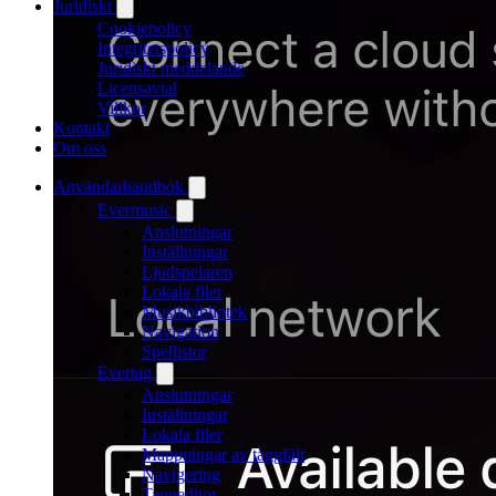
Juridiskt
Cookiepolicy
Integritetspolicy
Juridiskt meddelande
Licensavtal
Villkor
Kontakt
Om oss
Användarhandbok
Evermusic
Anslutningar
Inställningar
Ljudspelaren
Lokala filer
Musikbibliotek
Navigation
Spellistor
Evertag
Anslutningar
Inställningar
Lokala filer
Mappningar av taggfält
Navigering
Taggeditor