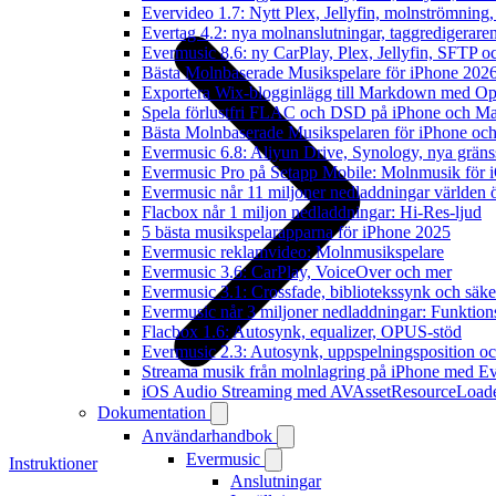
Evervideo 1.7: Nytt Plex, Jellyfin, molnströmning
Evertag 4.2: nya molnanslutningar, taggredigeraren
Evermusic 8.6: ny CarPlay, Plex, Jellyfin, SFTP oc
Bästa Molnbaserade Musikspelare för iPhone 202
Exportera Wix-blogginlägg till Markdown med O
Spela förlustfri FLAC och DSD på iPhone och M
Bästa Molnbaserade Musikspelaren för iPhone och
Evermusic 6.8: Aliyun Drive, Synology, nya gränssn
Evermusic Pro på Setapp Mobile: Molnmusik för 
Evermusic når 11 miljoner nedladdningar världen 
Flacbox når 1 miljon nedladdningar: Hi-Res-ljud
5 bästa musikspelarapparna för iPhone 2025
Evermusic reklamvideo: Molnmusikspelare
Evermusic 3.6: CarPlay, VoiceOver och mer
Evermusic 3.1: Crossfade, bibliotekssynk och säke
Evermusic når 3 miljoner nedladdningar: Funktion
Flacbox 1.6: Autosynk, equalizer, OPUS-stöd
Evermusic 2.3: Autosynk, uppspelningsposition oc
Streama musik från molnlagring på iPhone med E
iOS Audio Streaming med AVAssetResourceLoad
Dokumentation
Användarhandbok
Evermusic
Instruktioner
Anslutningar