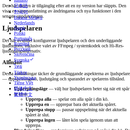
Italiano
Den här menyn är tillgänglig efter att en ny version har släppts. Den
日本語
visar en sammanfattning av ändringarna och nya funktioner i den
한국어
senaste uppdateringen.
Bahasa Melayu
Nederlands
Ljudspelaren
Norsk
Polski
Português
Det här avsnittet konfigurerar ljudspelaren och den underliggande
Română
ljudmotorn, inklusive valet av FFmpeg / systemkodek och Hi-Res-
Русский
ljudutgångsalternativ.
Slovenčina
Svenska
Allmänt
ไทย
Türkçe
Dessa inställningar täcker de grundläggande aspekterna av ljudspelar
Українська
— uppspelningskö, ljudutgång och sparandet av spelarens tillstånd.
Tiếng Việt
简体中文
Upprepningsläge
— välj hur ljudspelaren beter sig när ett spår
är klart:
繁體中文
Upprepa alla
— spelar om alla spår i din kö.
Upprepa en
— upprepar bara det aktuella spåret.
Upprepa stopp
— pausar uppspelning när det aktuella
spåret är slut.
Upprepa ingen
— låter kön spela igenom utan att
upprepa.