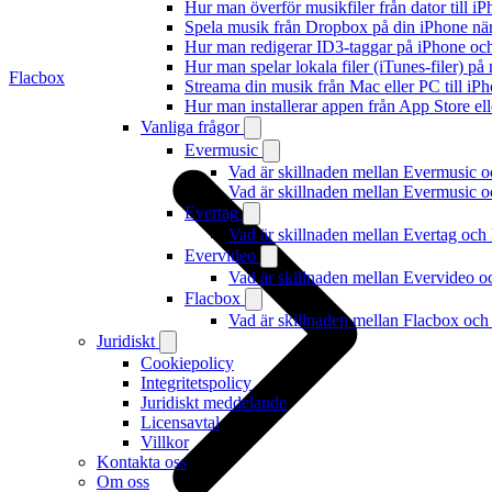
Hur man överför musikfiler från dator till 
Spela musik från Dropbox på din iPhone när 
Hur man redigerar ID3-taggar på iPhone o
Hur man spelar lokala filer (iTunes-filer) p
Flacbox
Streama din musik från Mac eller PC till 
Hur man installerar appen från App Store el
Vanliga frågor
Evermusic
Vad är skillnaden mellan Evermusic 
Vad är skillnaden mellan Evermusic
Evertag
Vad är skillnaden mellan Evertag oc
Evervideo
Vad är skillnaden mellan Evervideo 
Flacbox
Vad är skillnaden mellan Flacbox oc
Juridiskt
Cookiepolicy
Integritetspolicy
Juridiskt meddelande
Licensavtal
Villkor
Kontakta oss
Om oss