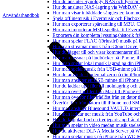
Hur du ansluter Synology NAS och lyssnar 
Hur du ansluter NAS-lagring via WebDAV oc
Hur man visar inbäddade sångtexter, kommen
Användarhandbok
Spela offlinemusik i Evermusic och Flacbox: 
Hur man exporterar spårsamling till M3U,
Hur man importerar M3U-spellista till Ever
Exportera din kompletta lyssningshistorik f
Hur man spelar FLAC (förlustfri) musik på 
Hur man streamar musik från iCloud Drive 
Hur du lägger till och visar kommentarer ti
Hur man lyssnar på ljudböcker på iPhone,
Hur man spelar lokal musik lagrad pa din iP
Hur man spelar musik från USB-minne på 
Hur du använder ljudequalizern på din iPh
Hur man ansluter ett USB-minne till iPhone o
Hur du laddar upp filer till molnlagring och 
Hur man överför filer från Mac till iPhone e
Hur man överför filer trådlöst från en dator
Överför filer från datorn till iPhone med SM
Hur man ansluter Bluesound VAULTs interna
Hur man laddar ner musik från YouTube och 
Hur du kopplar bort en tredjepartsapp från 
Hur man spelar in video medan musik spela
Hur du aktiverar DLNA Media Server på Wi
Hur man spelar musik på iPhone från WD