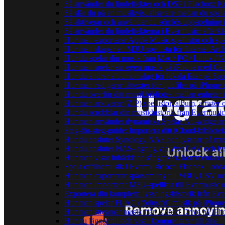
Så använder du ljudeffekter och DSP i Flacbox: 
Så slår du på en musikvisualiserare medan du spe
Så aktiverar och använder du sömlös uppspelning 
Så använder du ljudeffekterna i Evermusic: efterkl
Hur man exporterar Apple Music-spellistor och sp
Hur man skapar en M3U-spellista för Internet Arch
Hur du spelar din musik från Mac / PC / Linux 
Hur man spelar sin egen musik på iPhone med Ca
Hur du ändrar albumomslag för lokala låtar på Spot
Hur man redigerar låttexter för ljudfiler på iPhon
Hur du överför ditt musikbibliotek mellan enheter 
Hur man arkiverar (ZIP) spellistor, album, artister
Hur du scrobblar din musikhistorik från Evermusic 
Hur man använder dynamiska Spelas Nu-widgetar 
Steg-för-steg-guide: Importera ditt iCloud-bibliote
Hur du ansluter Synology NAS och lyssnar på mus
Hur du ansluter NAS-lagring via WebDAV och lyss
Hur man visar inbäddade sångtexter, kommentarer 
Spela offlinemusik i Evermusic och Flacbox: ladda n
Hur man exporterar spårsamling till M3U, CSV o
Hur man importerar M3U-spellista till Evermusic 
Exportera din kompletta lyssningshistorik från Eve
Hur man spelar FLAC (förlustfri) musik på iPhone
Hur man streamar musik från iCloud Drive på iPh
Hur du lägger till och visar kommentarer till din