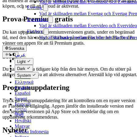
att enheten är ansluten till samma Apple ID som användes för att göra
Vad är skillnaden mellan Evermusic och Evermus
köpen, och se till att iCloud är aktiverat.
Evertag
Vad är skillnaden mellan Evertag och Evertag Pr
Prova Premium gratis
Evervideo
Vad är skillnaden mellan Evervideo och Evervide
Flacbox
Du kan uppgradera till premiumversionen gratis, under en begränsad
Vad är skillnaden mellan Flacbox och Flacbox Pr
tid, med den här menyn. Titta bara på en annons eller berätta för dina
vänner om appen för att få Premium gratis.
Svenska
Köp
عربي
Català
Light
Čeština
Dark
Du kan återställa tidigare köp från den här menyn. Om du stöter på
Dansk
aktiveringsfel, prova att aktivera alternativet Återställ köp vid appstart
System
Deutsch
Ελληνικά
Programuppdatering
English
Español
Suomi
Tryck på Programuppdatering för att kontrollera om en nyare version
Français
av Flacbox är tillgänglig. Appen jämför din installerade version med
עברית
den senaste versionen på App Store och meddelar dig om en
हिन्दी
uppdatering rekommenderas.
Hrvatski
Magyar
Nyheter
Bahasa Indonesia