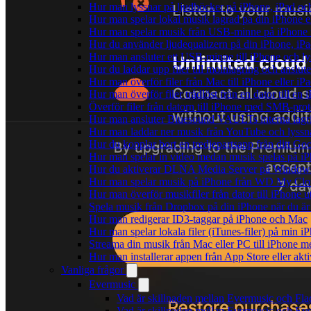
Hur man lyssnar på ljudböcker på iPhone, iPad 
Hur man spelar lokal musik lagrad pa din iPhone e
Hur man spelar musik från USB-minne på iPhone
Hur du använder ljudequalizern på din iPhone, i
Hur man ansluter ett USB-minne till iPhone och lyss
Hur du laddar upp filer till molnlagring och anslute
Hur man överför filer från Mac till iPhone eller i
Hur man överför filer trådlöst från en dator till e
Överför filer från datorn till iPhone med SMB-prot
Hur man ansluter Bluesound VAULTs interna lagri
Hur man laddar ner musik från YouTube och lyssna
Hur du kopplar bort en tredjepartsapp från ditt Go
Hur man spelar in video medan musik spelas på i
Hur du aktiverar DLNA Media Server på Windows 
Hur man spelar musik på iPhone från WD My Cl
Hur man överför musikfiler från dator till iPhone
Spela musik från Dropbox på din iPhone när du är 
Hur man redigerar ID3-taggar på iPhone och Mac
Hur man spelar lokala filer (iTunes-filer) på min i
Streama din musik från Mac eller PC till iPhone
Hur man installerar appen från App Store eller ak
Vanliga frågor
Evermusic
Vad är skillnaden mellan Evermusic och Fl
Vad är skillnaden mellan Evermusic och E