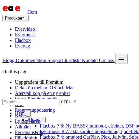
Hem
Produkter
Evervideo
Evermusic
Flacbox
Evertag
Blogg
Dokumentation
Support
Juridiskt
Kontakt
Om oss
On this page
Uppgradera till Premium
Dela köp mellan iOS och Mac
Återställ köp på en ny enhet
Prova Premium gratis
CTRL K
Köp
Programuppdatering
Hem
Nyheter
Blogg
Ljudspelaren
Flacbox 7.6: Ny BASS-ljudmotor, effekter, DSP oc
Allmänt
Evermusic 8.7: äkta sömlös uppspelning, ljudeffek
Personalisering
Flacbox 7.4: omgjord CarPlay, Plex, Jellyfin, Subs
Filladdning