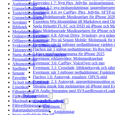
Evervideo 1.7: Nytt Plex, Jellyfin, molnströmning
Audioequalizer
Evertag 4.2: nya molnanslutningar, taggredigeraren
Uppspelningshastighet
Evermusic 8.6: ny CarPlay, Plex, Jellyfin, SFTP oc
Tonhöjdskorrigering
Bästa Molnbaserade Musikspelare för iPhone 202
Uppspelningscache
Exportera Wix-blogginlägg till Markdown med O
Sovtimer
Spela förlustfri FLAC och DSD på iPhone och M
Bibliotek
Bästa Molnbaserade Musikspelaren för iPhone och
Metadataläsning
Evermusic 6.8: Aliyun Drive, Synology, nya gränssn
Onlinesynkronisering
Evermusic Pro på Setapp Mobile: Molnmusik för 
Offlinesynkronisering
Evermusic når 11 miljoner nedladdningar världen 
Synkroniserade offlinemappar
Flacbox når 1 miljon nedladdningar: Hi-Res-ljud
Tidsintervall
5 bästa musikspelarapparna för iPhone 2025
Starta skanning av lokala mappar
Evermusic reklamvideo: Molnmusikspelare
Personalisering
Evermusic 3.6: CarPlay, VoiceOver och mer
Albumomslag
Evermusic 3.1: Crossfade, bibliotekssynk och säke
Spellistor
Evermusic når 3 miljoner nedladdningar: Funktion
Senaste
Flacbox 1.6: Autosynk, equalizer, OPUS-stöd
Favoriter
Evermusic 2.3: Autosynk, uppspelningsposition oc
Ta bort musikbibliotek
Streama musik från molnlagring på iPhone med E
Lösenkod
iOS Audio Streaming med AVAssetResourceLoad
Filhanteraren
Dokumentation
Filöverföringar
Maximalt antal parallella uppgifter
Användarhandbok
Filöverföringsuppgifter
Evermusic
Bakgrundsöverföringar
Anslutningar
Spara nedladdade filer till