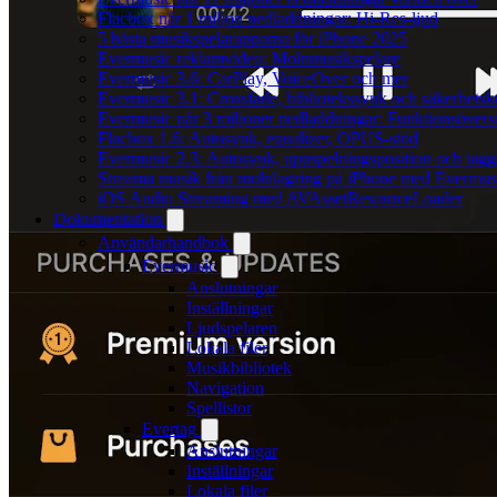
Flacbox når 1 miljon nedladdningar: Hi-Res-ljud
5 bästa musikspelarapparna för iPhone 2025
Evermusic reklamvideo: Molnmusikspelare
Evermusic 3.6: CarPlay, VoiceOver och mer
Evermusic 3.1: Crossfade, bibliotekssynk och säkerhetsk
Evermusic når 3 miljoner nedladdningar: Funktionsövers
Flacbox 1.6: Autosynk, equalizer, OPUS-stöd
Evermusic 2.3: Autosynk, uppspelningsposition och tagg
Streama musik från molnlagring på iPhone med Evermus
iOS Audio Streaming med AVAssetResourceLoader
Dokumentation
Användarhandbok
Evermusic
Anslutningar
Inställningar
Ljudspelaren
Lokala filer
Musikbibliotek
Navigation
Spellistor
Evertag
Anslutningar
Inställningar
Lokala filer