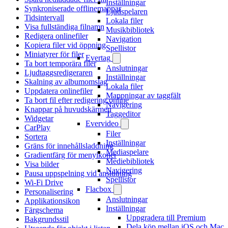
Inställningar
Synkroniserade offlinemappar
Ljudspelaren
Tidsintervall
Lokala filer
Visa fullständiga filnamn
Musikbibliotek
Redigera onlinefiler
Navigation
Kopiera filer vid öppning
Spellistor
Miniatyrer för filer
Evertag
Ta bort temporära filer
Anslutningar
Ljudtaggsredigeraren
Inställningar
Skalning av albumomslag
Lokala filer
Uppdatera onlinefiler
Mappningar av taggfält
Ta bort fil efter redigering online
Navigering
Knappar på huvudskärmen
Taggeditor
Widgetar
Evervideo
CarPlay
Filer
Sortera
Inställningar
Gräns för innehållsladdning
Mediaspelare
Gradientfärg för menyikoner
Mediebibliotek
Visa bilder
Navigering
Pausa uppspelning vid anslutning
Spellistor
Wi-Fi Drive
Flacbox
Personalisering
Anslutningar
Applikationsikon
Inställningar
Färgschema
Uppgradera till Premium
Bakgrundsstil
Dela köp mellan iOS och Mac