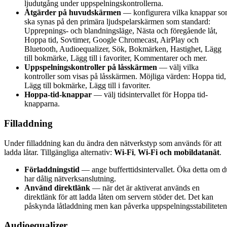
ljudutgång under uppspelningskontrollerna.
Åtgärder på huvudskärmen
— konfigurera vilka knappar s
ska synas på den primära ljudspelarskärmen som standard:
Upprepnings- och blandningsläge, Nästa och föregående låt,
Hoppa tid, Sovtimer, Google Chromecast, AirPlay och
Bluetooth, Audioequalizer, Sök, Bokmärken, Hastighet, Lägg
till bokmärke, Lägg till i favoriter, Kommentarer och mer.
Uppspelningskontroller på låsskärmen
— välj vilka
kontroller som visas på låsskärmen. Möjliga värden: Hoppa tid,
Lägg till bokmärke, Lägg till i favoriter.
Hoppa-tid-knappar
— välj tidsintervallet för Hoppa tid-
knapparna.
Filladdning
Under filladdning kan du ändra den nätverkstyp som används för att
ladda låtar. Tillgängliga alternativ:
Wi-Fi
,
Wi-Fi och mobildatanät
.
Förladdningstid
— ange bufferttidsintervallet. Öka detta om d
har dålig nätverksanslutning.
Använd direktlänk
— när det är aktiverat används en
direktlänk för att ladda låten om servern stöder det. Det kan
påskynda låtladdning men kan påverka uppspelningsstabiliteten
Audioequalizer