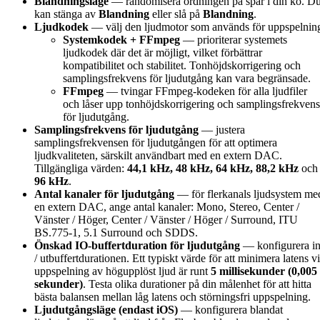
Blandningsläge
— randomisera ordningen på spår i din kö. D
kan stänga av
Blandning
eller slå på
Blandning
.
Ljudkodek
— välj den ljudmotor som används för uppspelnin
Systemkodek + FFmpeg
— prioriterar systemets
ljudkodek där det är möjligt, vilket förbättrar
kompatibilitet och stabilitet. Tonhöjdskorrigering och
samplingsfrekvens för ljudutgång kan vara begränsade.
FFmpeg
— tvingar FFmpeg-kodeken för alla ljudfiler
och låser upp tonhöjdskorrigering och samplingsfrekvens
för ljudutgång.
Samplingsfrekvens för ljudutgång
— justera
samplingsfrekvensen för ljudutgången för att optimera
ljudkvaliteten, särskilt användbart med en extern DAC.
Tillgängliga värden:
44,1 kHz, 48 kHz, 64 kHz, 88,2 kHz
och
96 kHz
.
Antal kanaler för ljudutgång
— för flerkanals ljudsystem me
en extern DAC, ange antal kanaler: Mono, Stereo, Center /
Vänster / Höger, Center / Vänster / Höger / Surround, ITU
BS.775-1, 5.1 Surround och SDDS.
Önskad IO-buffertduration för ljudutgång
— konfigurera in
/ utbuffertdurationen. Ett typiskt värde för att minimera latens v
uppspelning av högupplöst ljud är runt
5 millisekunder (0,005
sekunder)
. Testa olika durationer på din målenhet för att hitta
bästa balansen mellan låg latens och störningsfri uppspelning.
Ljudutgångsläge (endast iOS)
— konfigurera blandat