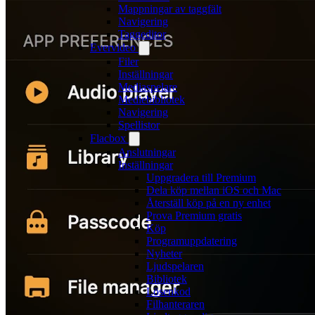
Mappningar av taggfält
Navigering
Taggeditor
Evervideo
Filer
Inställningar
Mediaspelare
Mediebibliotek
Navigering
Spellistor
Flacbox
Anslutningar
Inställningar
Uppgradera till Premium
Dela köp mellan iOS och Mac
Återställ köp på en ny enhet
Prova Premium gratis
Köp
Programuppdatering
Nyheter
Ljudspelaren
Bibliotek
Lösenkod
Filhanteraren