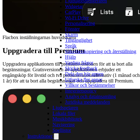
Ljudtaggsredigeraren
Widgetar
CarPlay
Wi-Fi Drive
Personalisering
Fönster
Skärm
Flacbox inställningarnas huvudskärm
Tillgänglighet
Språk
Uppgradera till Premium
Säkerhetskopiering och återställning
Hjälp
Vanliga frågor
Uppgradera applikationen till premiumversionen för att ta bort alla
Skicka feedback
begränsningar. Gratisversionen av applikationen erbjuder ett
Dela den här appen
engångsköp för livstid och två prenumerationsalternativ (1 månad och
Utforska fler appar
1 år) för att ta bort alla begränsningar och uppgradera till Premium.
Villkor och bestämmelser
Integritetspolicy
Analys och datainsamling
Juridiska meddelanden
Ljudspelaren
Lokala filer
Musikbibliotek
Navigering
Spellistor
Instruktioner