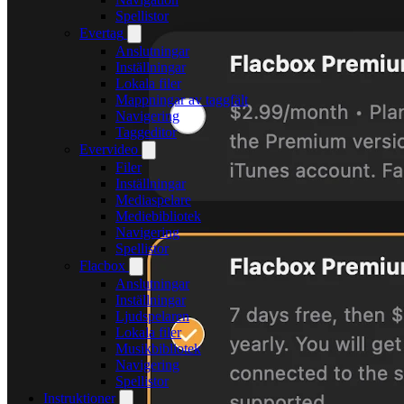
Spellistor
Evertag
Anslutningar
Inställningar
Lokala filer
Mappningar av taggfält
Navigering
Taggeditor
Evervideo
Filer
Inställningar
Mediaspelare
Mediebibliotek
Navigering
Spellistor
Flacbox
Anslutningar
Inställningar
Ljudspelaren
Lokala filer
Musikbibliotek
Navigering
Spellistor
Instruktioner