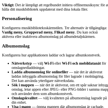
Viktigt:
Det är lämpligt att regelbundet initiera offlinemusiksync för at
hålla ditt musikbibliotek uppdaterat med dina lokala filer.
Personalisering
Konfigurera musikbiblioteksskärmstilen. Tre alternativ är tillgängliga:
Vanlig meny, Grupperad meny, Flikad meny
. Du kan också
aktivera eller inaktivera albumomslag på albumdetaljskärmen.
Albumomslag
Konfigurera hur applikationen laddar och lagrar albumkonstverk.
Nätverkstyp
— välj
Wi-Fi
eller
Wi-Fi och mobildatanät
för
omslagnedladdningar.
Ladda albumomslag för onlinefiler
— när det är aktiverat
laddas inbyggda albumomslag för filer lagrade i molnlagring.
Det kan använda ytterligare nätverksdata.
Sök i mappen
— när det är aktiverat, om ett spår saknar inbyg
omslag, letar appen efter JPEG- eller PNG-bilder i samma map
och använder dem som albumkonstverk.
Omslagskvalitet
— välj kvaliteten på albumomslag lagrade på
din enhet.
Visa i mapp
— öppna mappen där albumomslag är cachade.