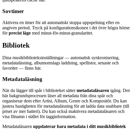
Sovtimer
Aktivera en timer för att automatiskt stoppa uppspelning efter en
angiven period. Tryck på konfigurationsikonen i det övre högra hörne
för
precist läge
med minut-för-minut-granularitet.
Bibliotek
Dina musikbiblioteksinställningar — automatisk synkronisering,
metadataläsning, albumomslags laddning, spellistor, senaste och
favoriter — finns här.
Metadataläsning
När du lägger till spår i biblioteket sätter
metadataläsaren
igång. De
här bakgrundsprocessen läser all metadata från dina spår och
organiserar dem efter Artist, Album, Genre och Kompositör. Du kan
justera hastigheten för metadataläsning för att ladda data snabbare (till
priset av mer batteri). Du kan också inaktivera metadataläsaren och
visa filnamn i stället för tagginformation.
Metadataläsaren
uppdaterar bara metadata i ditt musikbibliotek