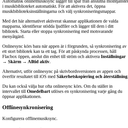
Automatisk onlinemusiksync lägger till spår från anslutna molntjänste
i musikbiblioteket automatiskt. För att aktivera det, öppna
musikbiblioteksinställningarna och välj synkroniseringsmappar.
Med det här alternativet aktiverat skannar applikationen de valda
mapparna, identifierar stödda ljudfiler och lägger till dem i ditt
bibliotek. Starta eller stoppa synkronisering med motsvarande
menyåtgärd.
Onlinesync körs bara när appen är i förgrunden, så synkronisering av
ett stort bibliotek kan ta ett tag. För att påskynda processen, håll
Flacbox öppen, anslut din enhet till ström och aktivera
Inställningar
→ Skärm → Alltid aktiv
.
Alternativt, utför onlinesync på skrivbordsversionen av appen och
överför resultatet till iOS med
Säkerhetskopiering och återställning
Du kan också välja hur ofta onlinesync körs. Om du ställer in
intervallet till
Omedelbart
utlöses en synkronisering varje gång du
öppnar applikationen.
Offlinesynkronisering
Konfigurera offlinemusiksync.