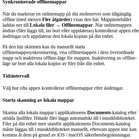
Synkroniserade offlinemappar
När du markerar en onlinemapp på din molnserver som tillgänglig
offline (med menyn
Fler åtgärder
) visas den här. Mappinnehållet
laddas ner till
Lokala filer → Offlinemappar
. När onlinemappen
ändras (filer läggs till, tas bort eller uppdateras) kontrollerar appen efte
ändringar och uppdaterar den lokala kopian på din enhet.
På den här skärmen kan du manuellt starta
offlinemappssynkronisering, visa offlinemappen i dess överordnade
mapp och inaktivera offline-läge för mappen. Inaktivering av offline-
läge tar bort alla lokala kopior av filer från din enhet.
Tidsintervall
Välj hur ofta appen kontrollerar offlinemappar efter ändringar.
Starta skanning av lokala mappar
Skanna alla lokala mappar i applikationens
Documents
-katalog efter
stödda ljudfiler. Hittade filer läggs automatiskt till i musikbiblioteket.
Filer på din enhet men utanför applikationens Documents-katalog
måste läggas till i musikbiblioteket manuellt, eftersom appen inte kan
komma åt dem på grund av iOS / macOS säkerhetsbegränsningar.