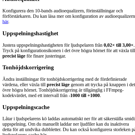
Konfigurera den 10-bands audioequalizern, förinställningar och
förförstärkaren. Du kan läsa mer om konfiguration av audioequalizern
här
.
Uppspelningshastighet
Justera uppspelningshastigheten för ljudspelaren från
0,02× till 3,00×
.
Tryck på konfigurationsikonen i det övre högra hörnet för att växla till
precist läge
för finare justeringar.
Tonhöjdskorrigering
Ändra inställningar för tonhöjdskorrigering med de fördefinierade
värdena, eller växla till
precist läge
genom att trycka på knappen i det
övre högra hörnet. Tonhöjdskorrigering är tillgänglig i FFmpeg-
kodekvärdet, med ett intervall från
-1000 till +1000
.
Uppspelningscache
Låtar i ljudspelarens kö laddas automatiskt ner för att säkerställa smid
uppspelning. Om du manuellt laddar ner ljudfiler kan du inaktivera
detta för att undvika dubbletter. Du kan också konfigurera storleken p
ljudspelarens cache här.