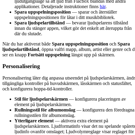
ljudutgångsläge så att ljud från Flacbox blandas med andra
applikationer. Detaljerade instruktioner finns
här
.
Spara uppspelningsposition
— sparar och återställer
uppspelningspositionen för låtar i ditt musikbibliotek.
Spara ljudspelartillstånd
— bevarar ljudspelarens tillstånd
innan du stänger appen, vilket gör det enkelt att återuppta från
där du slutade.
När du har aktiverat både
Spara uppspelningsposition
och
Spara
ljudspelartillstånd
, öppna valfri mapp, album, artist eller genre och 
ser en knapp
Fortsätt uppspelning
längst upp på skärmen.
Personalisering
Personalisering låter dig anpassa utseendet på ljudspelarskärmen, änd
tillgängliga kontroller på huvudskärmen, låsskärmen och statusfältet,
och konfigurera hoppa-tid-kontroller.
Stil för ljudspelarskärmen
— konfigurera placeringen av
element på ljudspelarskärmen.
Rullningsstil för albumomslag
— konfigurera den föredragna
rullningsstilen för albumomslag.
Ytterligare element
— aktivera extra element på
ljudspelarskärmen. Ljudformatinfo visar det nu spelande spåret
ljudinfo ovanför omslaget; Ljudvolymreglage visar reglaget för