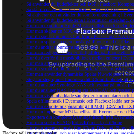
Så använder du ljudeffekter och DSP i Flacbox: Kompre
Så slår du på en musikvisualiserare medan du spelar mu
Så aktiverar och använder du sömlös uppspelning i Ever
Så använder du ljudeffekterna i Evermusic: efterklang, d
Hur man exporterar Apple Music-spellistor och spelar d
Hur man skapar en M3U-spellista för Internet Archive el
Hur du spelar din musik från Mac / PC / Linux / NAS 
Hur man spelar sin egen musik på iPhone med CarPlay
Hur du ändrar albumomslag för lokala låtar på Spotify: st
Hur man redigerar låttexter för ljudfiler på iPhone eller
Hur du överför ditt musikbibliotek mellan enheter i Everm
Hur man arkiverar (ZIP) spellistor, album, artister och g
Hur du scrobblar din musikhistorik från Evermusic eller F
Hur man använder dynamiska Spelas Nu-widgetar i Ever
Steg-för-steg-guide: Importera ditt iCloud-bibliotek till
Hur du ansluter Synology NAS och lyssnar på musik på 
Hur du ansluter NAS-lagring via WebDAV och lyssnar p
Hur man visar inbäddade sångtexter, kommentarer och LR
Spela offlinemusik i Evermusic och Flacbox: ladda ner och
Hur man exporterar spårsamling till M3U, CSV och TXT
Hur man importerar M3U-spellista till Evermusic och Fl
Exportera din kompletta lyssningshistorik från Evermusic
Hur man spelar FLAC (förlustfri) musik på iPhone
Hur man streamar musik från iCloud Drive på iPhone el
Flacbox välj en premiumplan
Hur du lägger till och visar kommentarer till dina ljud