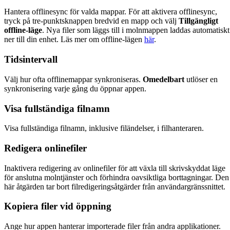
Hantera offlinesync för valda mappar. För att aktivera offlinesync,
tryck på tre-punktsknappen bredvid en mapp och välj
Tillgängligt
offline-läge
. Nya filer som läggs till i molnmappen laddas automatiskt
ner till din enhet. Läs mer om offline-lägen
här
.
Tidsintervall
Välj hur ofta offlinemappar synkroniseras.
Omedelbart
utlöser en
synkronisering varje gång du öppnar appen.
Visa fullständiga filnamn
Visa fullständiga filnamn, inklusive filändelser, i filhanteraren.
Redigera onlinefiler
Inaktivera redigering av onlinefiler för att växla till skrivskyddat läge
för anslutna molntjänster och förhindra oavsiktliga borttagningar. Den
här åtgärden tar bort filredigeringsåtgärder från användargränssnittet.
Kopiera filer vid öppning
Ange hur appen hanterar importerade filer från andra applikationer.