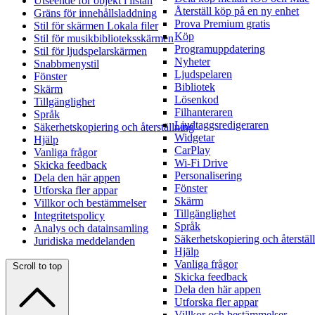
Utseende för objekt i listan
Återställ köp på en ny enhet
Gräns för innehållsladdning
Prova Premium gratis
Stil för skärmen Lokala filer
Köp
Stil för musikbiblioteksskärmen
Programuppdatering
Stil för ljudspelarskärmen
Nyheter
Snabbmenystil
Ljudspelaren
Fönster
Bibliotek
Skärm
Lösenkod
Tillgänglighet
Filhanteraren
Språk
Ljudtaggsredigeraren
Säkerhetskopiering och återställning
Widgetar
Hjälp
CarPlay
Vanliga frågor
Wi-Fi Drive
Skicka feedback
Personalisering
Dela den här appen
Fönster
Utforska fler appar
Skärm
Villkor och bestämmelser
Tillgänglighet
Integritetspolicy
Språk
Analys och datainsamling
Säkerhetskopiering och återstäl
Juridiska meddelanden
Hjälp
Vanliga frågor
Scroll to top
Skicka feedback
Dela den här appen
Utforska fler appar
Villkor och bestämmelser