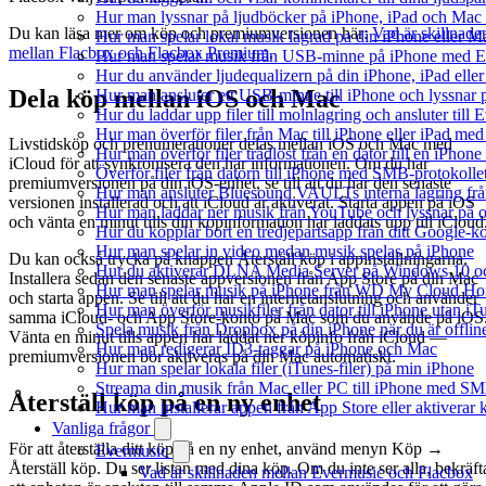
Hur man lyssnar på ljudböcker på iPhone, iPad och Ma
Du kan läsa mer om köp och premiumversionen här:
Vad är skillnade
Hur man spelar lokal musik lagrad pa din iPhone eller M
mellan Flacbox och Flacbox Premium
.
Hur man spelar musik från USB-minne på iPhone med E
Hur du använder ljudequalizern på din iPhone, iPad el
Dela köp mellan iOS och Mac
Hur man ansluter ett USB-minne till iPhone och lyssnar på
Hur du laddar upp filer till molnlagring och ansluter till
Hur man överför filer från Mac till iPhone eller iPad med
Livstidsköp och prenumerationer delas mellan iOS och Mac med
Hur man överför filer trådlöst från en dator till en iPho
iCloud för att synkronisera den här informationen. Om du har
Överför filer från datorn till iPhone med SMB-protokolle
premiumversionen på din iOS-enhet, se till att du har den senaste
Hur man ansluter Bluesound VAULTs interna lagring frå
versionen installerad och att iCloud är aktiverat. Starta appen på iOS
Hur man laddar ner musik från YouTube och lyssnar på o
och vänta en minut tills din köpinformation har laddats upp till iCloud
Hur du kopplar bort en tredjepartsapp från ditt Google-k
Hur man spelar in video medan musik spelas på iPhone
Du kan också trycka på knappen Återställ köp i appinställningarna.
Hur du aktiverar DLNA Media Server på Windows 10 och
Installera sedan den senaste appversionen från App Store på din Mac
Hur man spelar musik på iPhone från WD My Cloud H
och starta appen. Se till att du har en internetanslutning och använder
Hur man överför musikfiler från dator till iPhone utan 
samma iCloud- och App Store-konto på Mac som du använde på iOS
Spela musik från Dropbox på din iPhone när du är offlin
Vänta en minut tills appen har laddat ner köpinfo från iCloud —
Hur man redigerar ID3-taggar på iPhone och Mac
premiumversionen bör aktiveras på din Mac automatiskt.
Hur man spelar lokala filer (iTunes-filer) på min iPhone
Streama din musik från Mac eller PC till iPhone med S
Återställ köp på en ny enhet
Hur man installerar appen från App Store eller aktivera
Vanliga frågor
För att återställa ditt köp på en ny enhet, använd menyn Köp →
Evermusic
Återställ köp. Du ser listan med dina köp. Om du inte ser alla, bekräft
Vad är skillnaden mellan Evermusic och Flacbox