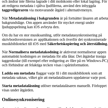
och ändrar inte filerna lagrade i ditt molnkonto eller lokal lagring. För
att redigera metadata i själva ljudfilerna, använd den inbyggda
taggredigeraren
via motsvarande åtgärd i alternativmenyn.
När
Metadataläsning i bakgrunden
är på fortsätter läsaren att arbeta
bakgrundsläge. Om appen använder för mycket energi under
ljuduppspelning kan iOS avbryta den.
Om du har en stor musiksamling, utför metadatasynkronisering på
skrivbordsversionen av applikationen och överför det synkroniserade
musikbiblioteket till iOS med
Säkerhetskopiering och återställning
.
När
Normalisera metadatakodning
är aktiverat normaliserar appen
automatiskt kodningen av metadata för alla låtar. Det åtgärdar trasiga
taggenkodar (till exempel efter redigering av filer på en Windows-PC)
och förhindrar att felaktiga tecken visas i spårinformation.
Ladda om metadata
flaggar varje fil i ditt musikbibliotek som att
metadata saknas, vilket gör att metadataläsaren uppdaterar varje post.
Starta metadataläsning
utlöser metadataläsaren manuellt. Förloppet
visas under åtgärden.
Onlinesynkronisering