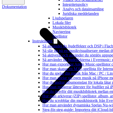
Integritetspolicy
Dokumentation
Analys och datainsamling
Juridiska meddelanden
Ljudspelaren
Lokala filer
Musikbibliotek
Navigering
Spellistor
Instruktioner
Så använder du ljudeffekter och DSP i Fla
Så slår du på en musikvisualiserare medan 
Så aktiverar och använder du sömlös uppspe
Så använder du ljudeffekterna i Evermusic: 
Hur man exporterar Apple Music-spellistor 
Hur man skapar en M3U-spellista för Intern
Hur du spelar din musik från Mac / PC / 
Hur man spelar sin egen musik på iPhone m
Hur du ändrar albumomslag för lokala låtar p
Hur man redigerar låttexter för ljudfiler på
Hur du överför ditt musikbibliotek mellan en
Hur man arkiverar (ZIP) spellistor, album, a
Hur du scrobblar din musikhistorik från Ever
Hur man använder dynamiska Spelas Nu-wid
Steg-för-steg-guide: Importera ditt iCloud-b