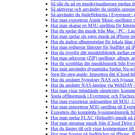
Så slår du på en musikvisualiserare medan 
Så aktiverar och använder du sömlös uppspe
Så använder du ljudeffekterna i Evermusic: 
Hur man exporterar Apple Music-spellistor 
Hur man skapar en M3U-spellista för Intern
Hur du spelar din musik från Mac / PC / 
Hur man spelar sin egen musik på iPhone m
Hur du ändrar albumomslag för lokala låtar p
Hur man redigerar låttexter för ljudfiler på
Hur du överför ditt musikbibliotek mellan en
Hur man arkiverar (ZIP) spellistor, album, a
Hur du scrobblar din musikhistorik från Ever
Hur man använder dynamiska Spelas Nu-wid
Steg-för-steg-guide: Importera ditt iCloud-b
Hur du ansluter Synology NAS och lyssnar 
Hur du ansluter NAS-lagring via WebDAV oc
Hur man visar inbäddade sångtexter, kommen
Spela offlinemusik i Evermusic och Flacbox: 
Hur man exporterar spårsamling till M3U,
Hur man importerar M3U-spellista till Ever
Exportera din kompletta lyssningshistorik f
Hur man spelar FLAC (förlustfri) musik på 
Hur man streamar musik från iCloud Drive 
Hur du lägger till och visar kommentarer ti
Hur man lyssnar på ljudböcker på iPhone,