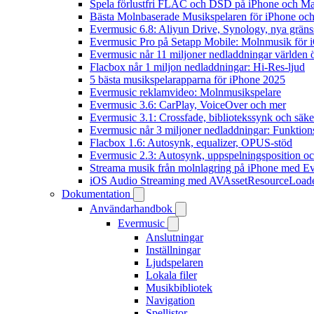
Spela förlustfri FLAC och DSD på iPhone och M
Bästa Molnbaserade Musikspelaren för iPhone och
Evermusic 6.8: Aliyun Drive, Synology, nya gränssn
Evermusic Pro på Setapp Mobile: Molnmusik för 
Evermusic når 11 miljoner nedladdningar världen 
Flacbox når 1 miljon nedladdningar: Hi-Res-ljud
5 bästa musikspelarapparna för iPhone 2025
Evermusic reklamvideo: Molnmusikspelare
Evermusic 3.6: CarPlay, VoiceOver och mer
Evermusic 3.1: Crossfade, bibliotekssynk och säke
Evermusic når 3 miljoner nedladdningar: Funktion
Flacbox 1.6: Autosynk, equalizer, OPUS-stöd
Evermusic 2.3: Autosynk, uppspelningsposition oc
Streama musik från molnlagring på iPhone med E
iOS Audio Streaming med AVAssetResourceLoad
Dokumentation
Användarhandbok
Evermusic
Anslutningar
Inställningar
Ljudspelaren
Lokala filer
Musikbibliotek
Navigation
Spellistor