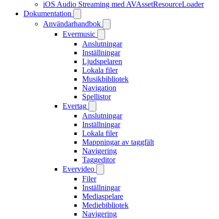
iOS Audio Streaming med AVAssetResourceLoader
Dokumentation
Användarhandbok
Evermusic
Anslutningar
Inställningar
Ljudspelaren
Lokala filer
Musikbibliotek
Navigation
Spellistor
Evertag
Anslutningar
Inställningar
Lokala filer
Mappningar av taggfält
Navigering
Taggeditor
Evervideo
Filer
Inställningar
Mediaspelare
Mediebibliotek
Navigering