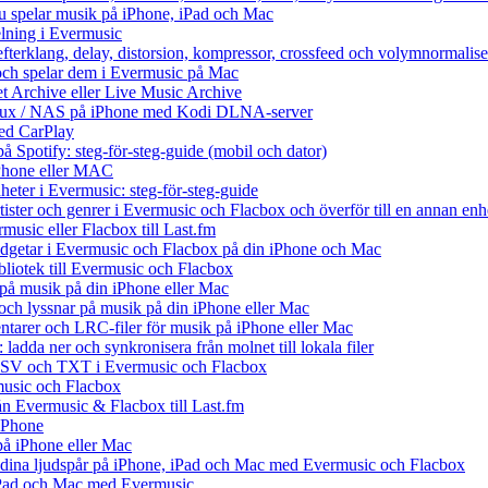
du spelar musik på iPhone, iPad och Mac
lning i Evermusic
efterklang, delay, distorsion, kompressor, crossfeed och volymnormalise
och spelar dem i Evermusic på Mac
et Archive eller Live Music Archive
Linux / NAS på iPhone med Kodi DLNA-server
ed CarPlay
å Spotify: steg-för-steg-guide (mobil och dator)
 iPhone eller MAC
heter i Evermusic: steg-för-steg-guide
rtister och genrer i Evermusic och Flacbox och överför till en annan enh
music eller Flacbox till Last.fm
getar i Evermusic och Flacbox på din iPhone och Mac
ibliotek till Evermusic och Flacbox
på musik på din iPhone eller Mac
h lyssnar på musik på din iPhone eller Mac
tarer och LRC-filer för musik på iPhone eller Mac
ladda ner och synkronisera från molnet till lokala filer
 CSV och TXT i Evermusic och Flacbox
music och Flacbox
rån Evermusic & Flacbox till Last.fm
iPhone
på iPhone eller Mac
ll dina ljudspår på iPhone, iPad och Mac med Evermusic och Flacbox
 iPad och Mac med Evermusic