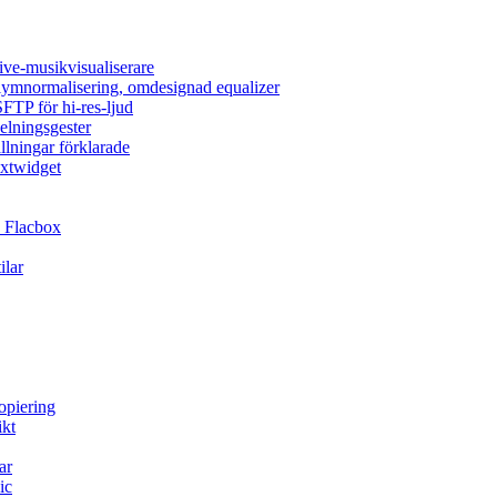
ive-musikvisualiserare
olymnormalisering, omdesignad equalizer
FTP för hi-res-ljud
elningsgester
llningar förklarade
extwidget
 Flacbox
ilar
opiering
ikt
ar
ic