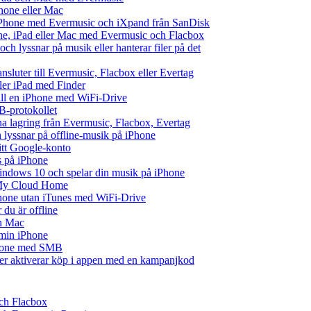
hone eller Mac
iPhone med Evermusic och iXpand från SanDisk
one, iPad eller Mac med Evermusic och Flacbox
ch lyssnar på musik eller hanterar filer på det
ansluter till Evermusic, Flacbox eller Evertag
ller iPad med Finder
 till en iPhone med WiFi-Drive
B-protokollet
 lagring från Evermusic, Flacbox, Evertag
lyssnar på offline-musik på iPhone
ditt Google-konto
s på iPhone
ndows 10 och spelar din musik på iPhone
 My Cloud Home
iPhone utan iTunes med WiFi-Drive
du är offline
ch Mac
å min iPhone
iPhone med SMB
ler aktiverar köp i appen med en kampanjkod
och Flacbox