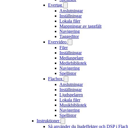
Evertag
Anslutningar
Inställningar
Lokala filer
Mappningar av taggfält
Navigering
Taggeditor
Evervideo
Filer
Inställningar
Mediaspelare
Mediebibliotek
Navigering
Spellistor
Flacbox
Anslutningar
Inställningar
Ljudspelaren
Lokala filer
Musikbibliotek
Navigering
Spellistor
Instruktioner
Så använder du ljudeffekter och DSP i Fla