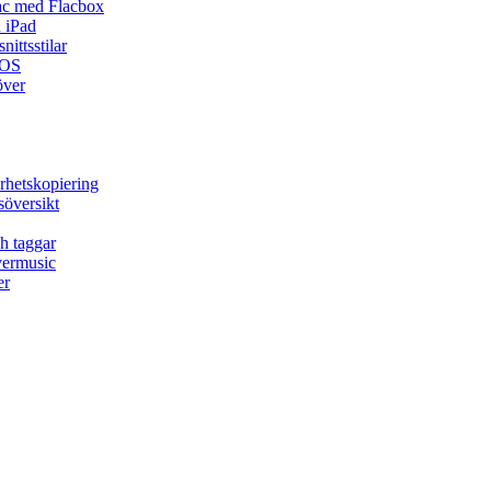
ac med Flacbox
 iPad
ittsstilar
iOS
över
rhetskopiering
söversikt
h taggar
vermusic
er