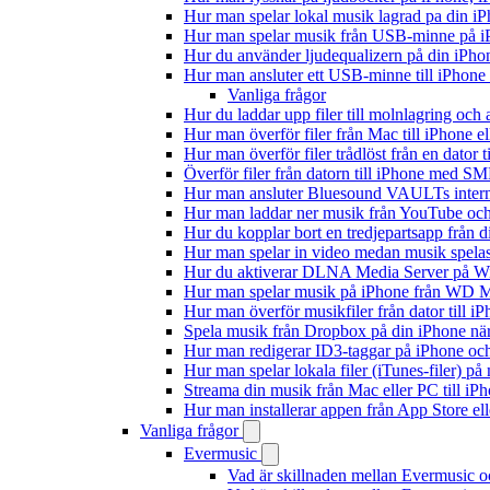
Hur man spelar lokal musik lagrad pa din iP
Hur man spelar musik från USB-minne på 
Hur du använder ljudequalizern på din iPh
Hur man ansluter ett USB-minne till iPhone o
Vanliga frågor
Hur du laddar upp filer till molnlagring och 
Hur man överför filer från Mac till iPhone e
Hur man överför filer trådlöst från en dator
Överför filer från datorn till iPhone med SM
Hur man ansluter Bluesound VAULTs interna
Hur man laddar ner musik från YouTube och 
Hur du kopplar bort en tredjepartsapp från 
Hur man spelar in video medan musik spela
Hur du aktiverar DLNA Media Server på Wi
Hur man spelar musik på iPhone från WD
Hur man överför musikfiler från dator till 
Spela musik från Dropbox på din iPhone när 
Hur man redigerar ID3-taggar på iPhone o
Hur man spelar lokala filer (iTunes-filer) p
Streama din musik från Mac eller PC till 
Hur man installerar appen från App Store el
Vanliga frågor
Evermusic
Vad är skillnaden mellan Evermusic 