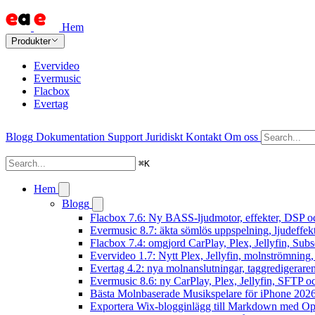
Hem
Produkter
Evervideo
Evermusic
Flacbox
Evertag
Blogg
Dokumentation
Support
Juridiskt
Kontakt
Om oss
⌘
K
Hem
Blogg
Flacbox 7.6: Ny BASS-ljudmotor, effekter, DSP oc
Evermusic 8.7: äkta sömlös uppspelning, ljudeffek
Flacbox 7.4: omgjord CarPlay, Plex, Jellyfin, Subs
Evervideo 1.7: Nytt Plex, Jellyfin, molnströmning
Evertag 4.2: nya molnanslutningar, taggredigeraren
Evermusic 8.6: ny CarPlay, Plex, Jellyfin, SFTP oc
Bästa Molnbaserade Musikspelare för iPhone 202
Exportera Wix-blogginlägg till Markdown med O