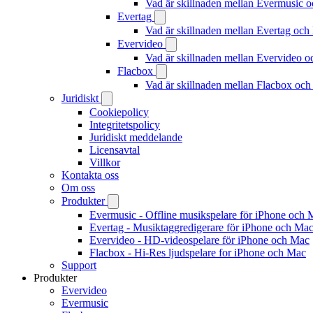
Vad är skillnaden mellan Evermusic
Evertag
Vad är skillnaden mellan Evertag oc
Evervideo
Vad är skillnaden mellan Evervideo 
Flacbox
Vad är skillnaden mellan Flacbox oc
Juridiskt
Cookiepolicy
Integritetspolicy
Juridiskt meddelande
Licensavtal
Villkor
Kontakta oss
Om oss
Produkter
Evermusic - Offline musikspelare för iPhone och 
Evertag - Musiktaggredigerare för iPhone och Ma
Evervideo - HD-videospelare för iPhone och Mac
Flacbox - Hi-Res ljudspelare for iPhone och Mac
Support
Produkter
Evervideo
Evermusic