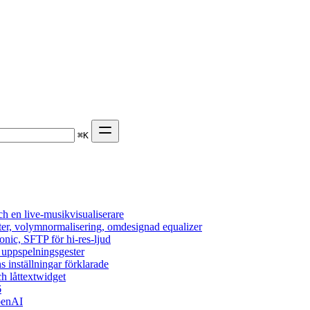
⌘
K
h en live-musikvisualiserare
ter, volymnormalisering, omdesignad equalizer
onic, SFTP för hi-res-ljud
, uppspelningsgester
s inställningar förklarade
h låttextwidget
6
penAI