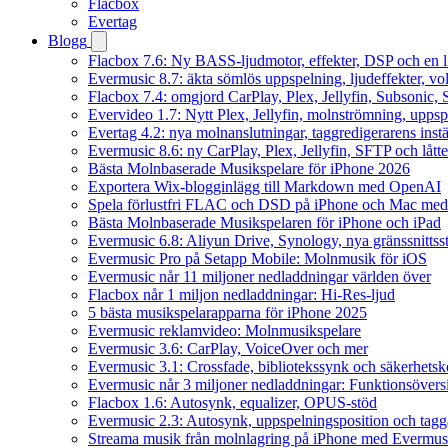
Flacbox
Evertag
Blogg
Flacbox 7.6: Ny BASS-ljudmotor, effekter, DSP och en l
Evermusic 8.7: äkta sömlös uppspelning, ljudeffekter, v
Flacbox 7.4: omgjord CarPlay, Plex, Jellyfin, Subsonic, S
Evervideo 1.7: Nytt Plex, Jellyfin, molnströmning, uppsp
Evertag 4.2: nya molnanslutningar, taggredigerarens instä
Evermusic 8.6: ny CarPlay, Plex, Jellyfin, SFTP och lått
Bästa Molnbaserade Musikspelare för iPhone 2026
Exportera Wix-blogginlägg till Markdown med OpenAI
Spela förlustfri FLAC och DSD på iPhone och Mac med
Bästa Molnbaserade Musikspelaren för iPhone och iPad
Evermusic 6.8: Aliyun Drive, Synology, nya gränssnittsst
Evermusic Pro på Setapp Mobile: Molnmusik för iOS
Evermusic når 11 miljoner nedladdningar världen över
Flacbox når 1 miljon nedladdningar: Hi-Res-ljud
5 bästa musikspelarapparna för iPhone 2025
Evermusic reklamvideo: Molnmusikspelare
Evermusic 3.6: CarPlay, VoiceOver och mer
Evermusic 3.1: Crossfade, bibliotekssynk och säkerhetsk
Evermusic når 3 miljoner nedladdningar: Funktionsövers
Flacbox 1.6: Autosynk, equalizer, OPUS-stöd
Evermusic 2.3: Autosynk, uppspelningsposition och tagg
Streama musik från molnlagring på iPhone med Evermus