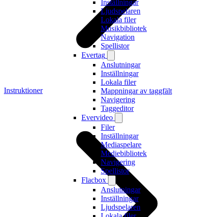
Inställningar
Ljudspelaren
Lokala filer
Musikbibliotek
Navigation
Spellistor
Evertag
Anslutningar
Inställningar
Lokala filer
Instruktioner
Mappningar av taggfält
Navigering
Taggeditor
Evervideo
Filer
Inställningar
Mediaspelare
Mediebibliotek
Navigering
Spellistor
Flacbox
Anslutningar
Inställningar
Ljudspelaren
Lokala filer