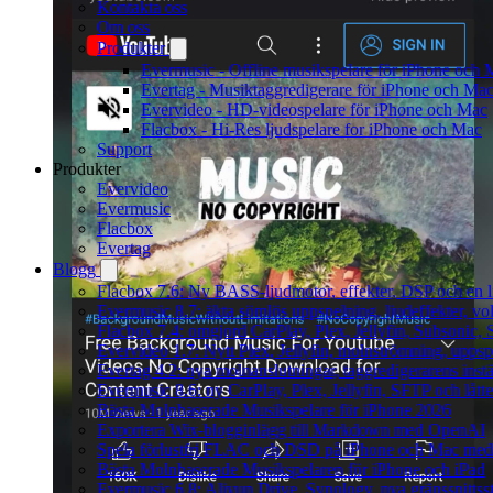
Kontakta oss
Om oss
Produkter
Evermusic - Offline musikspelare för iPhone och 
Evertag - Musiktaggredigerare för iPhone och Ma
Evervideo - HD-videospelare för iPhone och Mac
Flacbox - Hi-Res ljudspelare for iPhone och Mac
Support
Produkter
Evervideo
Evermusic
Flacbox
Evertag
Blogg
Flacbox 7.6: Ny BASS-ljudmotor, effekter, DSP och en l
Evermusic 8.7: äkta sömlös uppspelning, ljudeffekter, v
Flacbox 7.4: omgjord CarPlay, Plex, Jellyfin, Subsonic, S
Evervideo 1.7: Nytt Plex, Jellyfin, molnströmning, uppsp
Evertag 4.2: nya molnanslutningar, taggredigerarens instä
Evermusic 8.6: ny CarPlay, Plex, Jellyfin, SFTP och lått
Bästa Molnbaserade Musikspelare för iPhone 2026
Exportera Wix-blogginlägg till Markdown med OpenAI
Spela förlustfri FLAC och DSD på iPhone och Mac med
Bästa Molnbaserade Musikspelaren för iPhone och iPad
Evermusic 6.8: Aliyun Drive, Synology, nya gränssnittsst