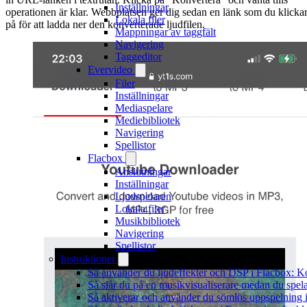
Inställningar
operationen är klar. Webbplatsen ger dig sedan en länk som du klicka
Lokala filer
på för att ladda ner den konverterade ljudfilen.
Mappningar av taggfält
Navigering
Taggeditor
Evervideo
Filer
Inställningar
Mediaspelare
Mediebibliotek
Navigering
Spellistor
Flacbox
Anslutningar
Inställningar
Ljudspelaren
Lokala filer
Musikbibliotek
Navigering
Spellistor
Instruktioner
Så använder du ljudeffekter och DSP i Flacbox: 
Så slår du på en musikvisualiserare medan du spe
Så aktiverar och använder du sömlös uppspelning 