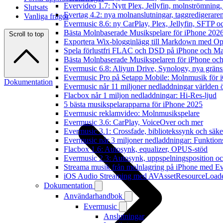
Evervideo 1.7: Nytt Plex, Jellyfin, molnströmning
Slutsats
Evertag 4.2: nya molnanslutningar, taggredigeraren
Vanliga frågor
Evermusic 8.6: ny CarPlay, Plex, Jellyfin, SFTP oc
Bästa Molnbaserade Musikspelare för iPhone 202
Scroll to top
Exportera Wix-blogginlägg till Markdown med O
Spela förlustfri FLAC och DSD på iPhone och M
Bästa Molnbaserade Musikspelaren för iPhone och
Evermusic 6.8: Aliyun Drive, Synology, nya gränssn
Evermusic Pro på Setapp Mobile: Molnmusik för 
Dokumentation
Evermusic når 11 miljoner nedladdningar världen 
Flacbox når 1 miljon nedladdningar: Hi-Res-ljud
5 bästa musikspelarapparna för iPhone 2025
Evermusic reklamvideo: Molnmusikspelare
Evermusic 3.6: CarPlay, VoiceOver och mer
Evermusic 3.1: Crossfade, bibliotekssynk och säke
Evermusic når 3 miljoner nedladdningar: Funktion
Flacbox 1.6: Autosynk, equalizer, OPUS-stöd
Evermusic 2.3: Autosynk, uppspelningsposition oc
Streama musik från molnlagring på iPhone med E
iOS Audio Streaming med AVAssetResourceLoad
Dokumentation
Användarhandbok
Evermusic
Anslutningar