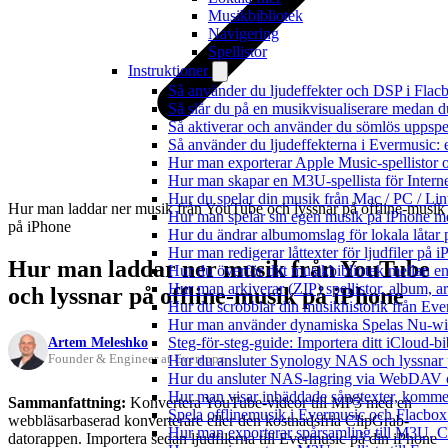
Musikbibliotek
Navigering
Spellistor
Instruktioner
Så använder du ljudeffekter och DSP i Fla
Så slår du på en musikvisualiserare medan 
Så aktiverar och använder du sömlös uppspe
Så använder du ljudeffekterna i Evermusic: 
Hur man exporterar Apple Music-spellistor 
Hur man skapar en M3U-spellista för Intern
Hur du spelar din musik från Mac / PC / 
Hur man laddar ner musik från YouTube och lyssnar på offline-musik
Hur man spelar sin egen musik på iPhone m
på iPhone
Hur du ändrar albumomslag för lokala låtar p
Hur man redigerar låttexter för ljudfiler på
Hur man laddar ner musik från YouTube
Hur du överför ditt musikbibliotek mellan en
Hur man arkiverar (ZIP) spellistor, album, a
och lyssnar på offline-musik på iPhone
Hur du scrobblar din musikhistorik från Ever
Hur man använder dynamiska Spelas Nu-wid
Artem Meleshko
Steg-för-steg-guide: Importera ditt iCloud-b
Founder & Engineer at Everappz
Hur du ansluter Synology NAS och lyssnar 
Hur du ansluter NAS-lagring via WebDAV oc
Hur man visar inbäddade sångtexter, kommen
Sammanfattning:
Konvertera YouTube-videor till MP3 med en
Spela offlinemusik i Evermusic och Flacbox: 
webbläsarbaserad konverterare eller den kostnadsfria ClipGrab-
Hur man exporterar spårsamling till M3U,
datorappen. Importera sedan ljudfilerna till Evermusic på din iPhone