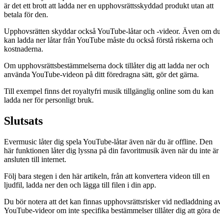
är det ett brott att ladda ner en upphovsrättsskyddad produkt utan att
betala för den.
Upphovsrätten skyddar också YouTube-låtar och -videor. Även om d
kan ladda ner låtar från YouTube måste du också förstå riskerna och
kostnaderna.
Om upphovsrättsbestämmelserna dock tillåter dig att ladda ner och
använda YouTube-videon på ditt föredragna sätt, gör det gärna.
Till exempel finns det royaltyfri musik tillgänglig online som du kan
ladda ner för personligt bruk.
Slutsats
Evermusic låter dig spela YouTube-låtar även när du är offline. Den
här funktionen låter dig lyssna på din favoritmusik även när du inte är
ansluten till internet.
Följ bara stegen i den här artikeln, från att konvertera videon till en
ljudfil, ladda ner den och lägga till filen i din app.
Du bör notera att det kan finnas upphovsrättsrisker vid nedladdning a
YouTube-videor om inte specifika bestämmelser tillåter dig att göra de