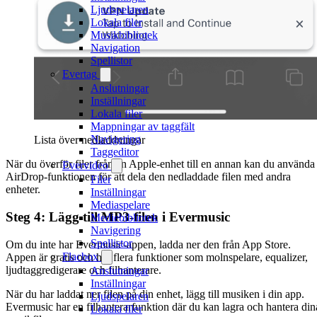
Ljudspelaren
Lokala filer
Musikbibliotek
Navigation
Spellistor
Evertag
Anslutningar
Inställningar
Lokala filer
Mappningar av taggfält
Navigering
Lista över nedladdningar
Taggeditor
När du överför filer från en Apple-enhet till en annan kan du använda
Evervideo
AirDrop-funktionen för att dela den nedladdade filen med andra
Filer
enheter.
Inställningar
Mediaspelare
Steg 4: Lägg till MP3-filen i Evermusic
Mediebibliotek
Navigering
Spellistor
Om du inte har Evermusic-appen, ladda ner den från App Store.
Flacbox
Appen är gratis och har flera funktioner som molnspelare, equalizer,
ljudtaggredigerare och filhanterare.
Anslutningar
Inställningar
När du har laddat ner filen på din enhet, lägg till musiken i din app.
Ljudspelaren
Evermusic har en filhanterarfunktion där du kan lagra och hantera din
Lokala filer