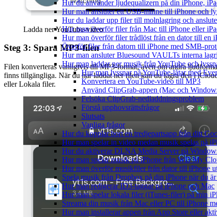
Hur du använder ljudequalizern på din iPhone, i
Hur man ansluter ett USB-minne till iPhone och lyss
Hur du laddar upp filer till molnlagring och anslute
Hur man överför filer från Mac till iPhone eller i
Ladda ner YouTube-video
Hur man överför filer trådlöst från en dator till e
Överför filer från datorn till iPhone med SMB-prot
Steg 3: Spara MP3-filen
Hur man ansluter Bluesound VAULTs interna lagri
Hur man laddar ner musik från YouTube och lyssna
Filen konverteras vanligtvis till MP3-format, även om andra ljudforma
Hur man lyssnar på YouTube-låtar med Eve
finns tillgängliga. När du har laddat ner filen kan du lagra den i iClou
Konvertera en YouTube-video till MP3
eller Lokala filer.
Använd ClipGrab-appen (Mac och Window
Felsöka ClipGrab-nedladdningsproblem
Förstå upphovsrättsfrågor
Slutsats
Vanliga frågor
Hur du kopplar bort en tredjepartsapp från ditt Go
Hur man spelar in video medan musik spelas på i
Hur du aktiverar DLNA Media Server på Windows 
Hur man spelar musik på iPhone från WD My Cl
Hur man överför musikfiler från dator till iPhone
Spela musik från Dropbox på din iPhone när du är 
Hur man redigerar ID3-taggar på iPhone och Mac
Hur man spelar lokala filer (iTunes-filer) på min i
Streama din musik från Mac eller PC till iPhone
Hur man installerar appen från App Store eller ak