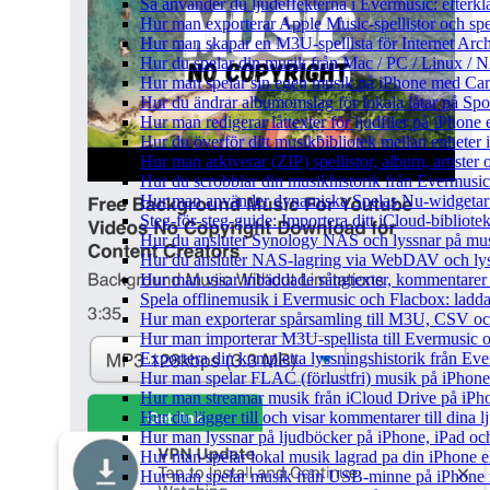
Så använder du ljudeffekterna i Evermusic: efterkl
Hur man exporterar Apple Music-spellistor och sp
Hur man skapar en M3U-spellista för Internet Arch
Hur du spelar din musik från Mac / PC / Linux 
Hur man spelar sin egen musik på iPhone med Ca
Hur du ändrar albumomslag för lokala låtar på Spot
Hur man redigerar låttexter för ljudfiler på iPhon
Hur du överför ditt musikbibliotek mellan enheter 
Hur man arkiverar (ZIP) spellistor, album, artister
Hur du scrobblar din musikhistorik från Evermusic 
Hur man använder dynamiska Spelas Nu-widgetar 
Steg-för-steg-guide: Importera ditt iCloud-bibliote
Hur du ansluter Synology NAS och lyssnar på mus
Hur du ansluter NAS-lagring via WebDAV och lyss
Hur man visar inbäddade sångtexter, kommentarer 
Spela offlinemusik i Evermusic och Flacbox: ladda n
Hur man exporterar spårsamling till M3U, CSV o
Hur man importerar M3U-spellista till Evermusic 
Exportera din kompletta lyssningshistorik från Eve
Hur man spelar FLAC (förlustfri) musik på iPhone
Hur man streamar musik från iCloud Drive på iPh
Hur du lägger till och visar kommentarer till din
Hur man lyssnar på ljudböcker på iPhone, iPad 
Hur man spelar lokal musik lagrad pa din iPhone e
Hur man spelar musik från USB-minne på iPhone