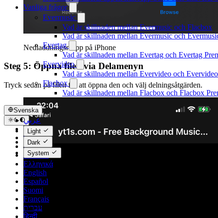
Vanliga frågor
Evermusic
Vad är skillnaden mellan Evermusic och Flacbox
Vad är skillnaden mellan Evermusic och Evermus
Evertag
Nedladdningsmapp på iPhone
Vad är skillnaden mellan Evertag och Evertag Pr
Evervideo
Steg 5: Öppna filen via Delamenyn
Vad är skillnaden mellan Evervideo och Evervide
Flacbox
Tryck sedan på filen för att öppna den och välj delningsåtgärden.
Vad är skillnaden mellan Flacbox och Flacbox Pr
Svenska
عربي
Català
Light
Čeština
Dark
Dansk
System
Deutsch
Ελληνικά
English
Español
Suomi
Français
עברית
हिन्दी