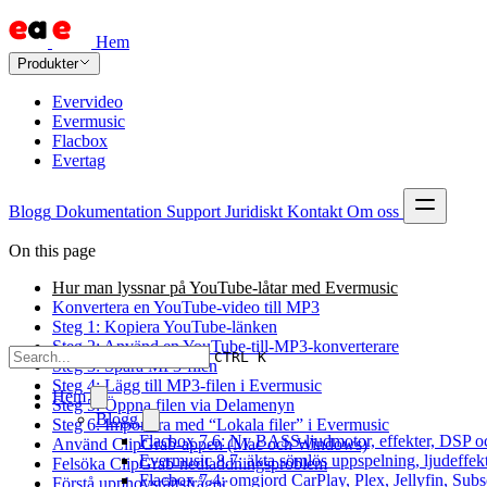
Hem
Produkter
Evervideo
Evermusic
Flacbox
Evertag
Blogg
Dokumentation
Support
Juridiskt
Kontakt
Om oss
On this page
Hur man lyssnar på YouTube-låtar med Evermusic
Konvertera en YouTube-video till MP3
Steg 1: Kopiera YouTube-länken
Steg 2: Använd en YouTube-till-MP3-konverterare
CTRL K
Steg 3: Spara MP3-filen
Steg 4: Lägg till MP3-filen i Evermusic
Hem
Steg 5: Öppna filen via Delamenyn
Blogg
Steg 6: Importera med “Lokala filer” i Evermusic
Flacbox 7.6: Ny BASS-ljudmotor, effekter, DSP oc
Använd ClipGrab-appen (Mac och Windows)
Evermusic 8.7: äkta sömlös uppspelning, ljudeffek
Felsöka ClipGrab-nedladdningsproblem
Flacbox 7.4: omgjord CarPlay, Plex, Jellyfin, Subs
Förstå upphovsrättsfrågor