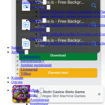
Vanliga frågor
Evermusic
Vad är skillnaden mellan Evermusic och Fl
Vad är skillnaden mellan Evermusic och E
Evertag
Vad är skillnaden mellan Evertag och Ever
Evervideo
Vad är skillnaden mellan Evervideo och Ev
Flacbox
Vad är skillnaden mellan Flacbox och Flac
Support
Juridiskt
Cookiepolicy
Integritetspolicy
Juridiskt meddelande
Licensavtal
Villkor
Kontakt
Om oss
Användarhandbok
Evermusic
Anslutningar
Inställningar