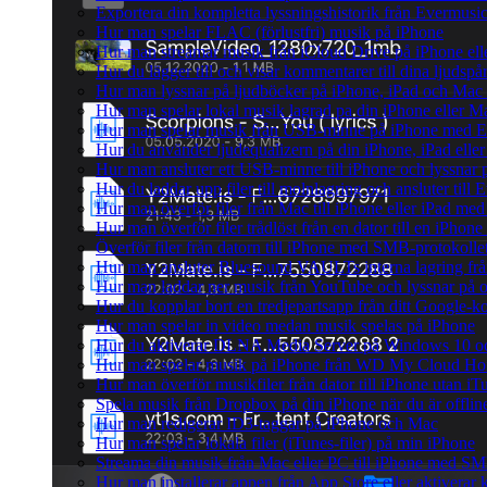
Exportera din kompletta lyssningshistorik från Evermusic
Hur man spelar FLAC (förlustfri) musik på iPhone
Hur man streamar musik från iCloud Drive på iPhone el
Hur du lägger till och visar kommentarer till dina ljud
Hur man lyssnar på ljudböcker på iPhone, iPad och Ma
Hur man spelar lokal musik lagrad pa din iPhone eller M
Hur man spelar musik från USB-minne på iPhone med E
Hur du använder ljudequalizern på din iPhone, iPad el
Hur man ansluter ett USB-minne till iPhone och lyssnar på
Hur du laddar upp filer till molnlagring och ansluter till
Hur man överför filer från Mac till iPhone eller iPad med
Hur man överför filer trådlöst från en dator till en iPho
Överför filer från datorn till iPhone med SMB-protokolle
Hur man ansluter Bluesound VAULTs interna lagring frå
Hur man laddar ner musik från YouTube och lyssnar på o
Hur du kopplar bort en tredjepartsapp från ditt Google-k
Hur man spelar in video medan musik spelas på iPhone
Hur du aktiverar DLNA Media Server på Windows 10 och
Hur man spelar musik på iPhone från WD My Cloud H
Hur man överför musikfiler från dator till iPhone utan 
Spela musik från Dropbox på din iPhone när du är offlin
Hur man redigerar ID3-taggar på iPhone och Mac
Hur man spelar lokala filer (iTunes-filer) på min iPhone
Streama din musik från Mac eller PC till iPhone med S
Hur man installerar appen från App Store eller aktivera