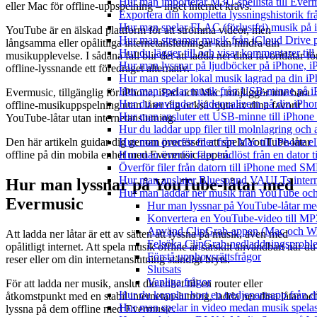
Hur man importerar M3U-spellista till Ever
eller Mac för offline-uppspelning – inget internet krävs.
Exportera din kompletta lyssningshistorik f
Hur man spelar FLAC (förlustfri) musik på 
YouTube är en älskad plattform för att strömma videor, men
Hur man streamar musik från iCloud Drive 
långsamma eller opålitliga internetanslutningar kan hindra din
Hur du lägger till och visar kommentarer ti
musikupplevelse. I sådana fall blir det att ladda ner dina favoritlåtar fö
Hur man lyssnar på ljudböcker på iPhone,
offline-lyssnande ett föredraget alternativ.
Hur man spelar lokal musik lagrad pa din iP
Hur man spelar musik från USB-minne på 
Evermusic, tillgänglig för iPhone, iPad och Mac, möjliggör inte bara
Hur du använder ljudequalizern på din iPh
offline-musikuppspelning utan låter dig också njuta av dina favorit
Hur man ansluter ett USB-minne till iPhone o
YouTube-låtar utan internetanslutning.
Hur du laddar upp filer till molnlagring och 
Den här artikeln guidar dig genom processen att spela YouTube-låtar
Hur man överför filer från Mac till iPhone e
offline på din mobila enhet med Evermusic-appen.
Hur man överför filer trådlöst från en dator
Överför filer från datorn till iPhone med SM
Hur man ansluter Bluesound VAULTs interna
Hur man lyssnar på YouTube-låtar med
Hur man laddar ner musik från YouTube och 
Evermusic
Hur man lyssnar på YouTube-låtar m
Konvertera en YouTube-video till MP
Använd ClipGrab-appen (Mac och W
Att ladda ner låtar är ett av sätten att lyssna på musik, även med
Felsöka ClipGrab-nedladdningsprobl
opålitligt internet. Att spela musik offline är särskilt användbart när du
Förstå upphovsrättsfrågor
reser eller om din internetanslutning ständigt bryts.
Slutsats
Vanliga frågor
För att ladda ner musik, anslut din enhet till en router eller
Hur du kopplar bort en tredjepartsapp från 
åtkomstpunkt med en stabil internetanslutning, ladda ner dina låtar oc
Hur man spelar in video medan musik spela
lyssna på dem offline med Evermusic.