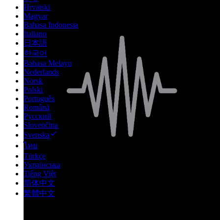
Hrvatski
Magyar
Bahasa Indonesia
Italiano
日本語
한국어
Bahasa Melayu
Nederlands
Norsk
Polski
Português
Română
Русский
Slovenčina
Svenska
ไทย
Türkçe
Українська
Tiếng Việt
简体中文
繁體中文