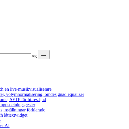
⌘
K
h en live-musikvisualiserare
ter, volymnormalisering, omdesignad equalizer
onic, SFTP för hi-res-ljud
, uppspelningsgester
s inställningar förklarade
h låttextwidget
6
penAI