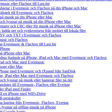
music eller Flacbox till Last.fm
getar i Evermusic och Flacbox på din iPhone och Mac
ibliotek till Evermusic och Flacbox
på musik på din iPhone eller Mac
h lyssnar på musik på din iPhone eller Mac
tarer och LRC-filer för musik på iPhone eller Mac
ladda ner och synkronisera från molnet till lokala filer
 CSV och TXT i Evermusic och Flacbox
music och Flacbox
rån Evermusic & Flacbox till Last.fm
iPhone
på iPhone eller Mac
ll dina ljudspår på iPhone, iPad och Mac med Evermusic och Flacbox
 iPad och Mac med Evermusic
hone eller Mac
iPhone med Evermusic och iXpand från SanDisk
one, iPad eller Mac med Evermusic och Flacbox
ch lyssnar på musik eller hanterar filer på det
ansluter till Evermusic, Flacbox eller Evertag
ller iPad med Finder
 till en iPhone med WiFi-Drive
B-protokollet
 lagring från Evermusic, Flacbox, Evertag
lyssnar på offline-musik på iPhone
ditt Google-konto