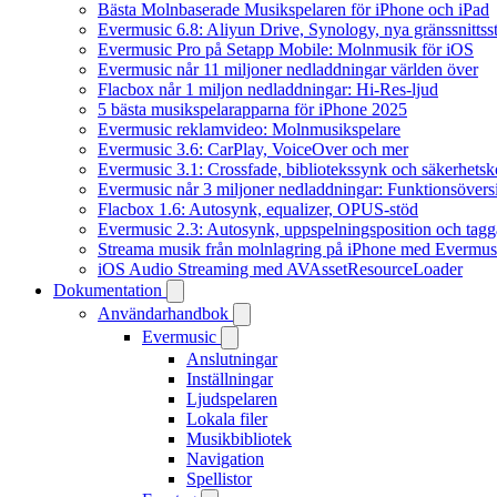
Bästa Molnbaserade Musikspelaren för iPhone och iPad
Evermusic 6.8: Aliyun Drive, Synology, nya gränssnittsst
Evermusic Pro på Setapp Mobile: Molnmusik för iOS
Evermusic når 11 miljoner nedladdningar världen över
Flacbox når 1 miljon nedladdningar: Hi-Res-ljud
5 bästa musikspelarapparna för iPhone 2025
Evermusic reklamvideo: Molnmusikspelare
Evermusic 3.6: CarPlay, VoiceOver och mer
Evermusic 3.1: Crossfade, bibliotekssynk och säkerhetsk
Evermusic når 3 miljoner nedladdningar: Funktionsövers
Flacbox 1.6: Autosynk, equalizer, OPUS-stöd
Evermusic 2.3: Autosynk, uppspelningsposition och tagg
Streama musik från molnlagring på iPhone med Evermus
iOS Audio Streaming med AVAssetResourceLoader
Dokumentation
Användarhandbok
Evermusic
Anslutningar
Inställningar
Ljudspelaren
Lokala filer
Musikbibliotek
Navigation
Spellistor