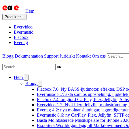
Hem
Produkter
Evervideo
Evermusic
Flacbox
Evertag
Blogg
Dokumentation
Support
Juridiskt
Kontakt
Om oss
⌘
K
Hem
Blogg
Flacbox 7.6: Ny BASS-ljudmotor, effekter, DSP oc
Evermusic 8.7: äkta sömlös uppspelning, ljudeffek
Flacbox 7.4: omgjord CarPlay, Plex, Jellyfin, Subs
Evervideo 1.7: Nytt Plex, Jellyfin, molnströmning
Evertag 4.2: nya molnanslutningar, taggredigeraren
Evermusic 8.6: ny CarPlay, Plex, Jellyfin, SFTP oc
Bästa Molnbaserade Musikspelare för iPhone 202
Exportera Wix-blogginlägg till Markdown med O