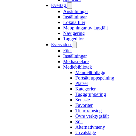
Evertag
Anslutningar
Inställningar
Lokala filer
Mappningar av taggfält
Navigering
Taggeditor
Evervideo
Filer
Inställningar
Mediaspelare
Mediebibliotek
Manuellt tillägg
Fortsätt uppspelning
Platser
Kategorier
Tagggruppering
Senaste
Favoriter
Tittarframsteg
Övre verktygsfält
Sök
Alternativmeny
Urvalsläge