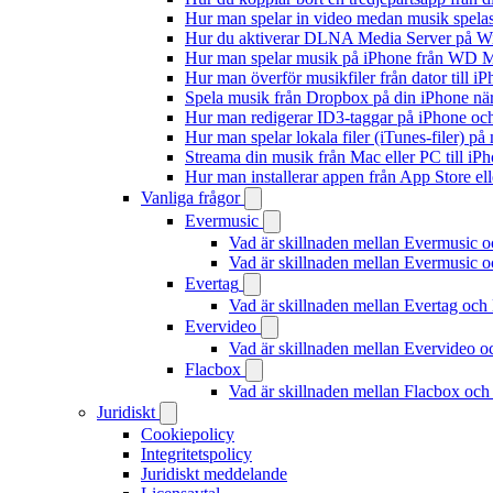
Hur man spelar in video medan musik spela
Hur du aktiverar DLNA Media Server på Wi
Hur man spelar musik på iPhone från WD
Hur man överför musikfiler från dator till 
Spela musik från Dropbox på din iPhone när 
Hur man redigerar ID3-taggar på iPhone o
Hur man spelar lokala filer (iTunes-filer) p
Streama din musik från Mac eller PC till 
Hur man installerar appen från App Store el
Vanliga frågor
Evermusic
Vad är skillnaden mellan Evermusic 
Vad är skillnaden mellan Evermusic
Evertag
Vad är skillnaden mellan Evertag oc
Evervideo
Vad är skillnaden mellan Evervideo 
Flacbox
Vad är skillnaden mellan Flacbox oc
Juridiskt
Cookiepolicy
Integritetspolicy
Juridiskt meddelande