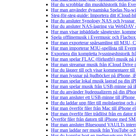
Hur du scrobblar din musikhistorik från Ever
Hur man använder dynamiska Spelas Nu-wid
Steg-för-steg-guide: Importera ditt iCloud-b
Hur du ansluter Synology NAS och lyssnar 
Hur du ansluter NAS-lagring via WebDAV oc
Hur man visar inbäddade sångtexter, kommen
Spela offlinemusik i Evermusic och Flacbox: 
Hur man exporterar spårsamling till M3U,
Hur man importerar M3U-spellista till Ever
Exportera din kompletta lyssningshistorik f
Hur man spelar FLAC (förlustfri) musik på 
Hur man streamar musik från iCloud Drive 
Hur du lägger till och visar kommentarer ti
Hur man lyssnar på ljudböcker på iPhone,
Hur man spelar lokal musik lagrad pa din iP
Hur man spelar musik från USB-minne på 
Hur du använder ljudequalizern på din iPh
Hur man ansluter ett USB-minne till iPhone o
Hur du laddar upp filer till molnlagring och 
Hur man överför filer från Mac till iPhone e
Hur man överför filer trådlöst från en dator
Överför filer från datorn till iPhone med SM
Hur man ansluter Bluesound VAULTs interna
Hur man laddar ner musik från YouTube och 
Hur du kopplar bort en tredjepartsapp från 