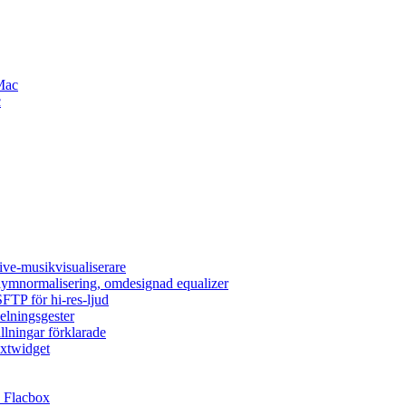
Mac
c
ive-musikvisualiserare
olymnormalisering, omdesignad equalizer
FTP för hi-res-ljud
elningsgester
llningar förklarade
extwidget
 Flacbox