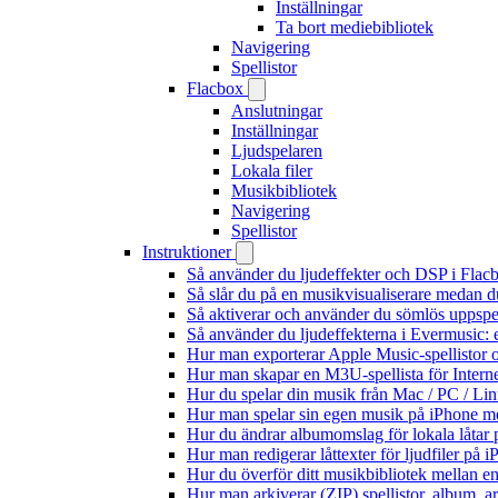
Inställningar
Ta bort mediebibliotek
Navigering
Spellistor
Flacbox
Anslutningar
Inställningar
Ljudspelaren
Lokala filer
Musikbibliotek
Navigering
Spellistor
Instruktioner
Så använder du ljudeffekter och DSP i Fla
Så slår du på en musikvisualiserare medan 
Så aktiverar och använder du sömlös uppspe
Så använder du ljudeffekterna i Evermusic: 
Hur man exporterar Apple Music-spellistor 
Hur man skapar en M3U-spellista för Intern
Hur du spelar din musik från Mac / PC / 
Hur man spelar sin egen musik på iPhone m
Hur du ändrar albumomslag för lokala låtar p
Hur man redigerar låttexter för ljudfiler på
Hur du överför ditt musikbibliotek mellan en
Hur man arkiverar (ZIP) spellistor, album, a