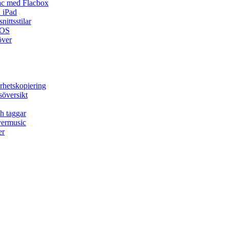
ac med Flacbox
 iPad
ittsstilar
iOS
över
rhetskopiering
söversikt
h taggar
vermusic
er