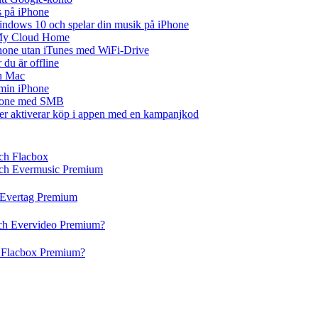
s på iPhone
ndows 10 och spelar din musik på iPhone
 My Cloud Home
iPhone utan iTunes med WiFi-Drive
du är offline
ch Mac
å min iPhone
iPhone med SMB
ler aktiverar köp i appen med en kampanjkod
och Flacbox
 och Evermusic Premium
h Evertag Premium
och Evervideo Premium?
h Flacbox Premium?