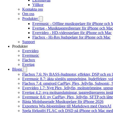
Licensavtal
Villkor
Kontakta oss
Om oss
Produkter
Evermusic - Offline musikspelare för iPhone och 
Evertag - Musiktaggredigerare för iPhone och Ma
Evervideo - HD-videospelare för iPhone och Mac
Flacbox - Hi-Res ljudspelare for iPhone och Mac
Support
Produkter
Evervideo
Evermusic
Flacbox
Evertag
Blogg
Flacbox 7.6: Ny BASS-ljudmotor, effekter, DSP och en l
Evermusic 8.7: äkta sömlös uppspelning, ljudeffekter, v
Flacbox 7.4: omgjord CarPlay, Plex, Jellyfin, Subsonic, S
Evervideo 1.7: Nytt Plex, Jellyfin, molnströmning, uppsp
Evertag 4.2: nya molnanslutningar, taggredigerarens instä
Evermusic 8.6: ny CarPlay, Plex, Jellyfin, SFTP och lått
Bästa Molnbaserade Musikspelare för iPhone 2026
Exportera Wix-blogginlägg till Markdown med OpenAI
Spela förlustfri FLAC och DSD på iPhone och Mac med