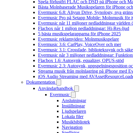
Spela förlustfri FLAC och DSD på iPhone och M
Bästa Molnbaserade Musikspelaren för iPhone och
Evermusic 6.8: Aliyun Drive, Synology, nya gränssn
Evermusic Pro på Setapp Mobile: Molnmusik för 
Evermusic når 11 miljoner nedladdningar världen 
Flacbox når 1 miljon nedladdningar: Hi-Res-ljud
5 bästa musikspelarapparna för iPhone 2025
Evermusic reklamvideo: Molnmusikspelare
Evermusic 3.6: CarPlay, VoiceOver och mer
Evermusic 3.1: Crossfade, bibliotekssynk och säke
Evermusic når 3 miljoner nedladdningar: Funktion
Flacbox 1.6: Autosynk, equalizer, OPUS-stöd
Evermusic 2.3: Autosynk, uppspelningsposition oc
Streama musik från molnlagring på iPhone med E
iOS Audio Streaming med AVAssetResourceLoad
Dokumentation
Användarhandbok
Evermusic
Anslutningar
Inställningar
Ljudspelaren
Lokala filer
Musikbibliotek
Navigation
Spellistor