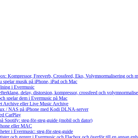
cbox: Kompressor, Freeverb, Crossfeed, Eko, Volymnormalisering och m
du spelar musik på iPhone, iPad och Mac
lning i Evermusic
efterklang, delay, distorsion, kompressor, crossfeed och volymnormalise
och spelar dem i Evermusic på Mac
et Archive eller Live Music Archive
Linux / NAS på iPhone med Kodi DLNA-server
ed CarPlay
å Spotify: steg-för-steg-guide (mobil och dator)
 iPhone eller MAC
heter i Evermusic: steg-för-steg-guide
rtister och genrer i Evermusic och Flacbox och överför till en annan enh